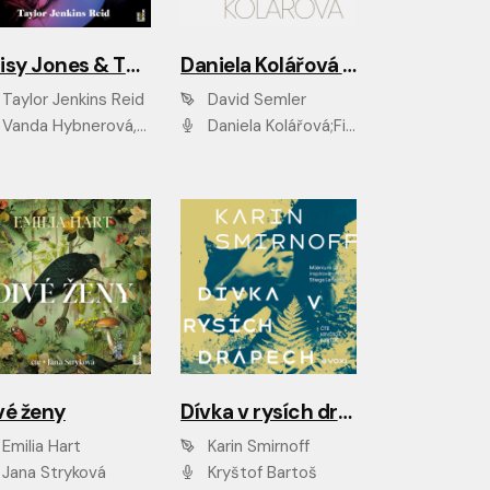
Daisy Jones & The Six
Daniela Kolářová - portrét
Taylor Jenkins Reid
David Semler
da Hybnerová, Klára Cibulková, David Matásek, Zdeněk Hruška, Kryštof Rímský, Barbara Lukešová, Zuzana Bydžovská, Jiří Štrébl, Jan Holík, Jan Vondráček, Dušan Sitek, Tomáš Petřík, Hynek Chmelař, Zuzana Ščerbová, Michal Bureš, Tereza Císařová
Daniela Kolářová;Filip Březina;Jan Vlasák
vé ženy
Dívka v rysích drápech
Emilia Hart
Karin Smirnoff
Jana Stryková
Kryštof Bartoš