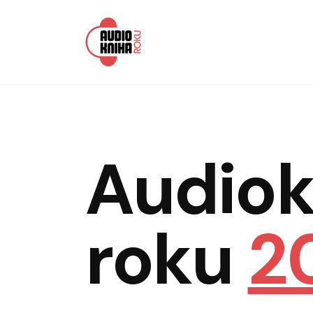
Audiokniha roku
Audiok
roku
2