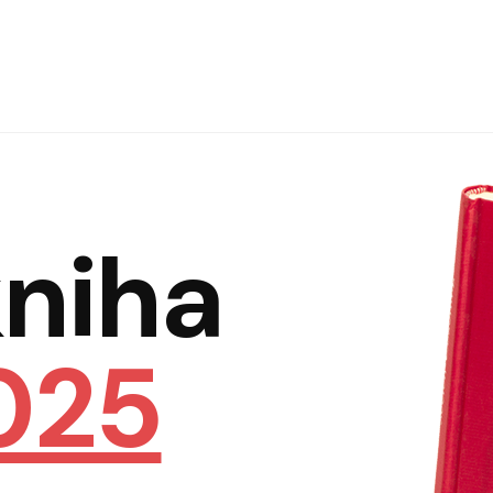
Hlav
niha
025