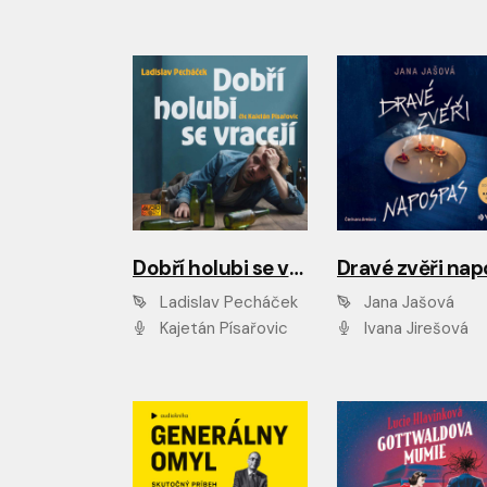
Dobří holubi se vracejí
Ladislav Pecháček
Jana Jašová
Kajetán Písařovic
Ivana Jirešová