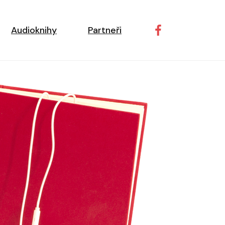
ní navigace
Audioknihy
Partneři