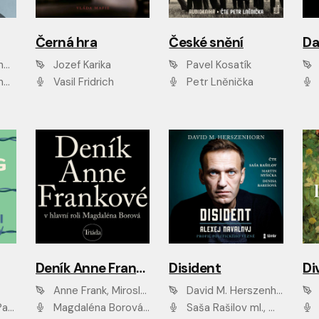
Černá hra
České snění
zr
Jozef Karika
Pavel Kosatík
ák
Vasil Fridrich
Petr Lněnička
Van
Deník Anne Frankové
Disident
Di
Anne Frank, Miroslav Bambušek
David M. Herszenhorn
ml, Jan Vlasák
Magdaléna Borová, Anežka Šťastná, Eva Salzmannová, Hana Frejková, Igor Chmela, Lucie Trmíková, Magdalena Sidonová, Mark Kristián Hochman, Martin Finger, Miloslav Mejzlík, Zuzana Stivínová, Elia Moretti, Gabriela Pyšná, Josef Klíč, Karel Mitáš, Lukáš Mik, Petr Fučík, Stanislav Vacek, Tomáš Vtípil
Saša Rašilov ml., Martin Myšička, Denisa Barešová