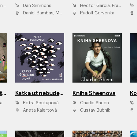
ová
Dan Simmons
Héctor García, Francesc Miralles
vá
Daniel Bambas, Marie Štípková, Martin Myšička, Miroslav Hanuš, Viktor Kuzník, Jan Hájek, Ondřej Novák
Rudolf Červenka
Kanálníčci: Strašidla z podzemí
Katka už nebude divná
Kniha Sheenova
vá
Petra Soukupová
Charlie Sheen
Aneta Kalertová
Gustav Bubník