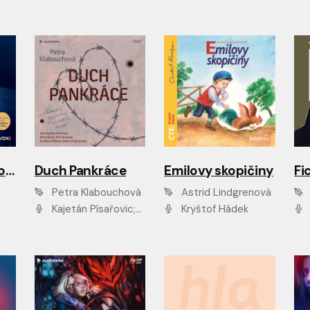
Dravé zvěři napospas
Duch Pankráce
Emilovy skopičiny
Petra Klabouchová
Astrid Lindgrenová
Kajetán Písařovic;Klára Suchá;Petr Neskusil;Karolína Půčková;Adam Trnka Ernest
Kryštof Hádek