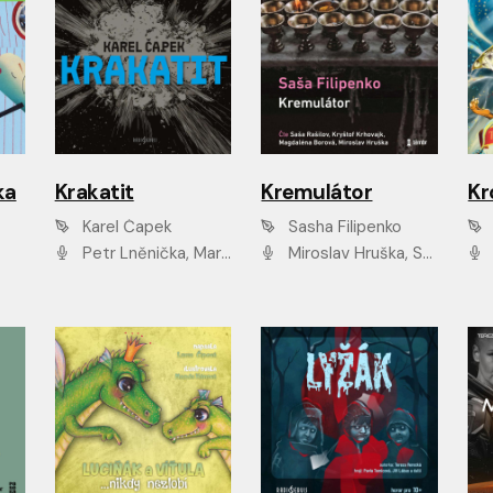
ka
Krakatit
Kremulátor
Karel Čapek
Sasha Filipenko
Petr Lněnička, Marek Holý, Ivan Trojan, Ondřej Brousek, Viktor Preiss, Eliška Zbranková, František Němec, Jaroslav Satoranský, Anežka Šťastná, Jaromír Meduna, Různí interpreti
Miroslav Hruška, Saša Rašilov ml., Magdaléna Borová, Kryštof Krhovják