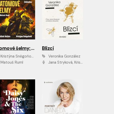
Atomové šelmy: Základna
Blízcí
Kristýna Sněgoňová, František Kotleta
Veronika González
Matouš Ruml
Jana Stryková, Kristýna Skružná