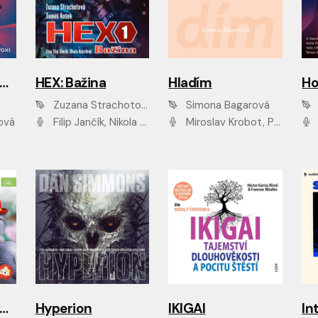
Gottwaldova mumie
HEX: Bažina
Hladím
Ho
Zuzana Strachotová, Tomáš Košek
Simona Bagarová
ová
Filip Jančík, Nikola Heinzlová
Miroslav Krobot, Pavla Beretová, Jan Cina, Lenka Termerová, Petra Špalková
A
urvínek a nezvaný host
Hyperion
IKIGAI
In