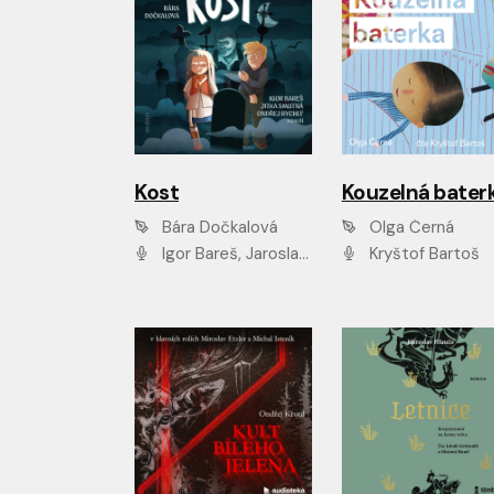
Kost
Kouzelná bater
Bára Dočkalová
Olga Černá
Igor Bareš, Jaroslav Šťastný, Rikka Muchowová, Ondřej Rychlý, Jitka Smutná, Filip Kaňkovský, Hanuš Bor, Ctirad Götz, Pavel Batěk, Miroslav Hanuš, Adam Ernest, Jan Vlasák, Veronika Lazorčáková, Mikuláš Čížek
Kryštof Bartoš