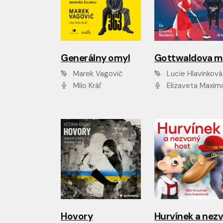
Generálny omyl
Marek Vagovič
Lucie Hlavinková
Milo Kráľ
Elizaveta Maxim
Hovory
H