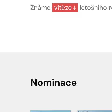
Známe
vítěze
letošního r
Nominace