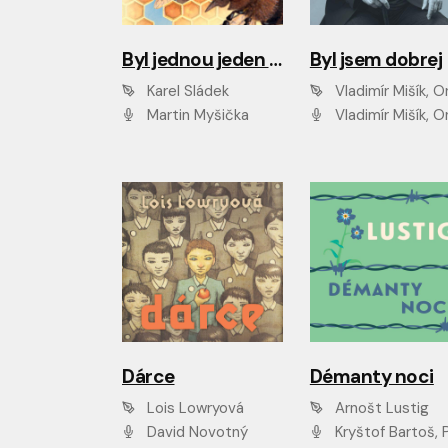
Byl jednou jeden úl
Byl jsem dobrej
Karel Sládek
Vladimír Mišík, Ondřej Be
Martin Myšička
Vladimír Mišík, Ondřej Bezr, Viktor Dvoř
Dárce
Démanty noci
Lois Lowryová
Arnošt Lustig
David Novotný
Kryštof Bartoš, Pavel Batěk, Hanuš Bor, Ondřej Brousek, Taťjana Medvecká, Jakub Nemčok, Martin Písařík, Kajetán Písařovic, Martin Preiss, Matouš Ru