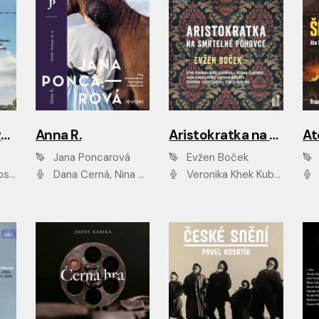
Adam Dolník: Svět elitního vyjednavače
Anna R.
Aristokratka na smrtelné pohovce
Jana Poncarová
Evžen Boček
čková
Dana Černá, Nina Horáková, Vasil Fridrich
Veronika Khek Kubařová, Zuzana Slavíková, Naďa Konvalinková, Veronika Lazorčáková, Tereza Rumlová, Otakar Brousek ml.