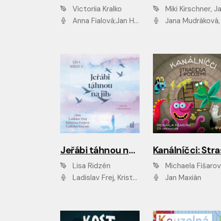
Victoriia Kralko
Miki Kirschner, Jana Kubíčk
Anna Fialová;Jan Hájek;Miloslav König;Jitka Sedláčková;Pavla Beretová;Marie Anna Myšičková;Zdeněk Piškula;Daniel Krejčík;Petra Kosková;Kryštof Bartoš;Tereza Jarčevská;Tomáš Pavelka
Jana Mudráková, Martin Trecha, David Janošek, Barbora Dobišarová, Karolina Otevřelo
Jeřábi táhnou na jih
Lisa Ridzén
Michaela Fišaro
Ladislav Frej, Kristýna Frejová, Ladislav Frej ml.
Jan Maxián