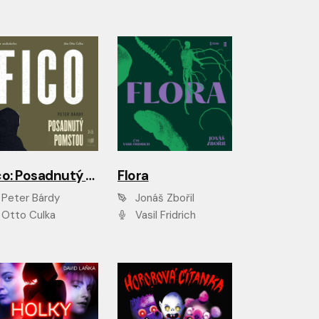
Fico: Posadnutý pomstou
Flora
Peter Bárdy
Jonáš Zbořil
Otto Culka
Vasil Fridrich