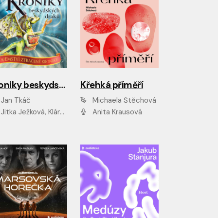
Kroniky beskydských draků: Tajemství ztracené kroniky
Křehká příměří
Jan Tkáč
Michaela Štěchová
Jitka Ježková, Klára Nováková
Anita Krausová