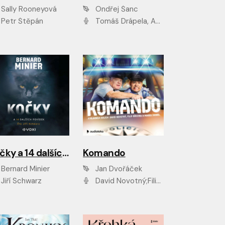
Sally Rooneyová
Ondřej Šanc
Petr Štěpán
Tomáš Drápela, Adam Ernest, Tereza Dočkalová, Tomáš Weisser
Kočky a 14 dalších povídek
Komando
Bernard Minier
Jan Dvořáček
Jiří Schwarz
David Novotný;Filip Březina;Marek Daniel