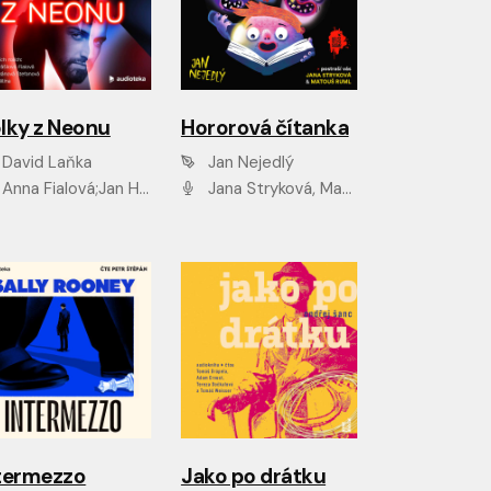
lky z Neonu
Hororová čítanka
David Laňka
Jan Nejedlý
nna Fialová;Jan Hájek;Šimon Bilina;Dana Černá;Dana Syslová;Ondřej Malý;Radím Jíra;Sára Korbelová;Anna Peřinová;Nela Cikánová Štefanová
Jana Stryková, Matouš Ruml
termezzo
Jako po drátku