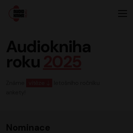
Hlavn
Men
Audiokniha roku
Audiokniha
roku
2025
Známe
vítěze
letošního ročníku
ankety!
Nominace