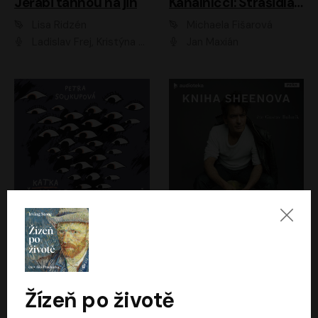
Jeřábi táhnou na jih
Kanálníčci: Strašidla z podzemí
Lisa Ridzén
Michaela Fišarová
Ladislav Frej, Kristýna Frejová, Ladislav Frej ml.
Jan Maxián
Katka už nebude divná
Kniha Sheenova
Petra Soukupová
Charlie Sheen
Aneta Kalertová
Gustav Bubník
Žízeň po životě