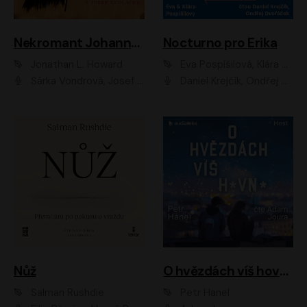
Nekromant Johannes Cabal
Nocturno pro Erika
Jonathan L. Howard
Eva Pospíšilová, Klára Pospíšilová
Šárka Vondrová, Josef Kudláček
Daniel Krejčík, Ondřej Dvořáček
Nůž
O hvězdách víš hovno
Salman Rushdie
Petr Hanel