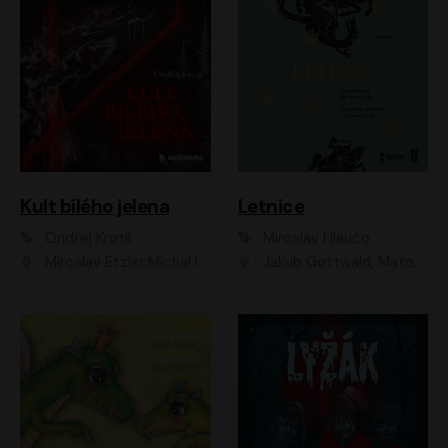
Kult bílého jelena
Letnice
Ondřej Krotil
Miroslav Hlaučo
Miroslav Etzler;Michal Isteník;David Prachař;Jaromír Meduna;Katarína Tlapák;Luboš Ondráček;Pavel Soukup;Zdeněk Junák;Zbyšek Pantůček;Ladislav Cigánek;Adam Joura;Karolína Zbořilová;Zbyšek Horák;Filip Jančík;Ondřej Novák;Richard Wágner
Jakub Gottwald, Matouš Ruml