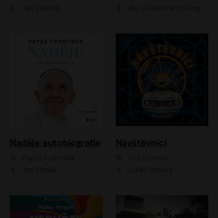
Jan Zadražil
Jan Vlasák;Martin Finger;Martin Myšička;Jiří Vyorálek;Václav Neužil
Naděje: autobiografie
Návštěvníci
Papež František
Ota Hofman
Jan Vlasák
Lukáš Hlavica