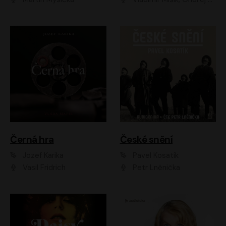
Černá hra
České snění
Jozef Karika
Pavel Kosatík
Vasil Fridrich
Petr Lněnička