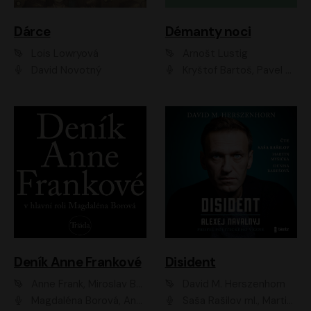
Dárce
Démanty noci
Lois Lowryová
Arnošt Lustig
David Novotný
Kryštof Bartoš, Pavel Batěk, Hanuš Bor, Ondřej Brousek, Taťjana Medvecká, Jakub Nemčok, Martin Písařík, Kajetán Písařovic, Martin Preiss, Matouš Ruml, Jan Vlasák
Deník Anne Frankové
Disident
Anne Frank, Miroslav Bambušek
David M. Herszenhorn
Magdaléna Borová, Anežka Šťastná, Eva Salzmannová, Hana Frejková, Igor Chmela, Lucie Trmíková, Magdalena Sidonová, Mark Kristián Hochman, Martin Finger, Miloslav Mejzlík, Zuzana Stivínová, Elia Moretti, Gabriela Pyšná, Josef Klíč, Karel Mitáš, Lukáš Mik, Petr Fučík, Stanislav Vacek, Tomáš Vtípil
Saša Rašilov ml., Martin Myšička, Denisa Barešová