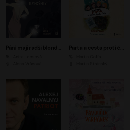
Páni mají radši blondýnky
Parta a cesta proti času 1
Anita Loosová
Martin Goffa
Alena Vránová
Martin Stránský