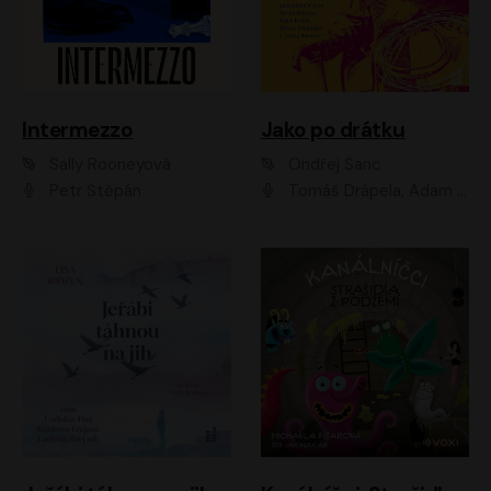
Intermezzo
Jako po drátku
Sally Rooneyová
Ondřej Šanc
Petr Štěpán
Tomáš Drápela, Adam Ernest, Tereza Dočkalová, Tomáš Weisser