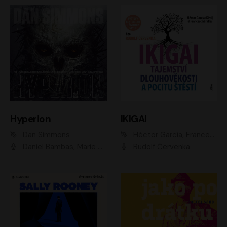
Hyperion
IKIGAI
Dan Simmons
Héctor García, Francesc Miralles
Daniel Bambas, Marie Štípková, Martin Myšička, Miroslav Hanuš, Viktor Kuzník, Jan Hájek, Ondřej Novák
Rudolf Červenka