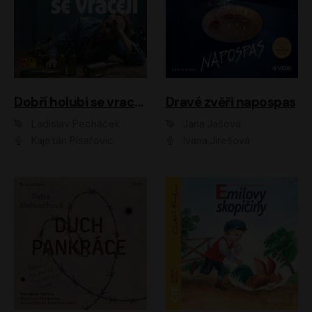
Dobří holubi se vracejí
Dravé zvěři napospas
Ladislav Pecháček
Jana Jašová
Kajetán Písařovic
Ivana Jirešová