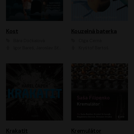
Kost
Kouzelná baterka
Bára Dočkalová
Olga Černá
Igor Bareš, Jaroslav Šťastný, Rikka Muchowová, Ondřej Rychlý, Jitka Smutná, Filip Kaňkovský, Hanuš Bor, Ctirad Götz, Pavel Batěk, Miroslav Hanuš, Adam Ernest, Jan Vlasák, Veronika Lazorčáková, Mikuláš Čížek
Kryštof Bartoš
Krakatit
Kremulátor