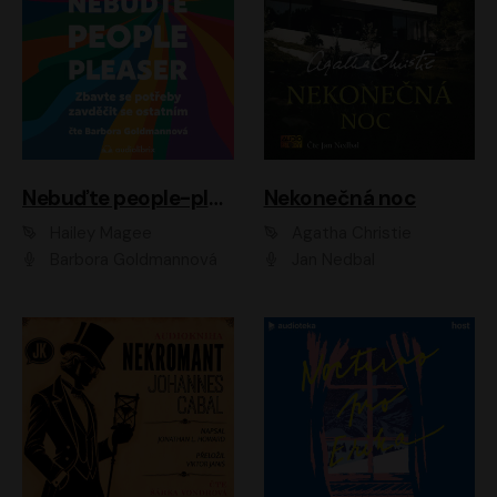
Nebuďte people-pleaser
Nekonečná noc
Hailey Magee
Agatha Christie
Barbora Goldmannová
Jan Nedbal