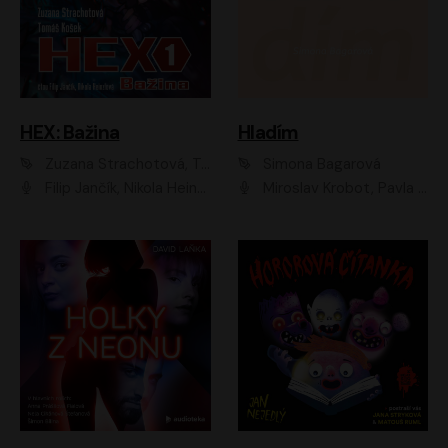
HEX: Bažina
Hladím
Zuzana Strachotová, Tomáš Košek
Simona Bagarová
Filip Jančík, Nikola Heinzlová
Miroslav Krobot, Pavla Beretová, Jan Cina, Lenka Termerová, Petra Špalková