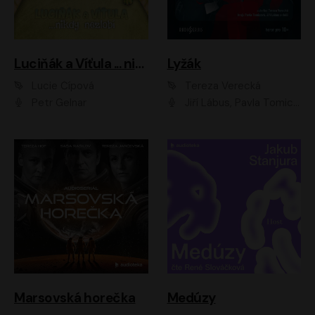
Luciňák a Víťula ... nikdy nezlobí
Lyžák
Lucie Čípová
Tereza Verecká
Petr Gelnar
Jiří Lábus, Pavla Tomicová, Diana Toniková, Eva Klesnil Sinkovičová, Členové Dismanova rozhlasového dětského souboru
Marsovská horečka
Medúzy