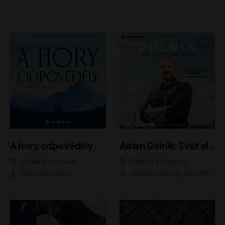
A hory odpověděly
Adam Dolník: Svět elitního vyjednavače
Khaled Hosseini
Martin Moravec
Gustav Hašek
Marek Němec, Josef Pejchal, Petra Bučková