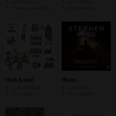
Julie Nováková
Jakub Stanjura
Tereza Jarčevská;Tereza Hof;Saša Rašilov
René Slováčková
Mirek & spol
Misery
Vojtěch Steklač
Stephen King
Jan Zadražil
Martin Myšička