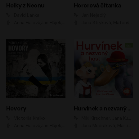
Holky z Neonu
Hororová čítanka
David Laňka
Jan Nejedlý
Anna Fialová;Jan Hájek;Šimon Bilina;Dana Černá;Dana Syslová;Ondřej Malý;Radím Jíra;Sára Korbelová;Anna Peřinová;Nela Cikánová Štefanová
Jana Stryková, Matouš Ruml
Hovory
Hurvínek a nezvaný host
Victoriia Kralko
Miki Kirschner, Jana Kubíčková
Anna Fialová;Jan Hájek;Miloslav König;Jitka Sedláčková;Pavla Beretová;Marie Anna Myšičková;Zdeněk Piškula;Daniel Krejčík;Petra Kosková;Kryštof Bartoš;Tereza Jarčevská;Tomáš Pavelka
Jana Mudráková, Martin Trecha, David Janošek, Barbora Dobišarová, Karolina Otevřelová