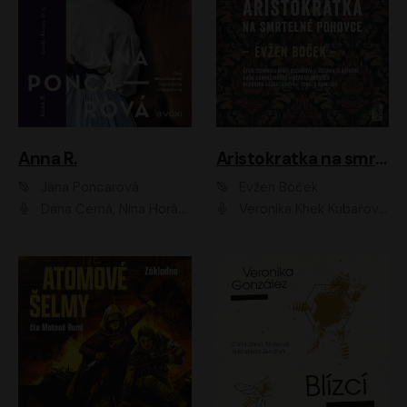
Anna R.
Aristokratka na smrtelné pohovce
Jana Poncarová
Evžen Boček
Dana Černá, Nina Horáková, Vasil Fridrich
Veronika Khek Kubařová, Zuzana Slavíková, Naďa Konvalinková, Veronika Lazorčáková, Tereza Rumlová, Otakar Brousek ml.