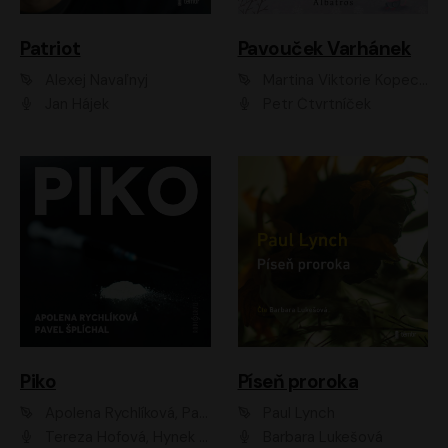
Patriot
Pavouček Varhánek
Alexej Navaľnyj
Martina Viktorie Kopecká
Jan Hájek
Petr Čtvrtníček
Piko
Píseň proroka
Apolena Rychlíková, Pavel Šplíchal
Paul Lynch
Tereza Hofová, Hynek Chmelař, Vojtěch Hrabák, Anna Kameníková, Klára Cibulková
Barbara Lukešová