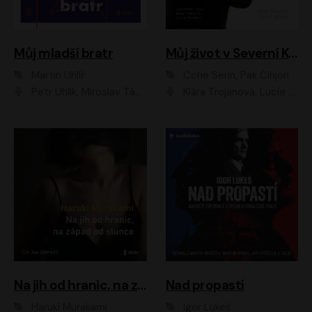
Můj mladší bratr
Můj život v Severní Koreji
Martin Uhlíř
Čche Serin, Pak Čihjon
Petr Uhlík, Miroslav Táborský, Kamil Halbich, Anita Krausová, Michael Vykus
Klára Trojanová, Lucie Trmíková
Na jih od hranic, na západ od slunce
Nad propastí
Haruki Murakami
Igor Lukeš