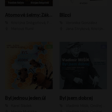
Atomové šelmy: Základna
Blízcí
Kristýna Sněgoňová, František Kotleta
Veronika González
Matouš Ruml
Jana Stryková, Kristýna Skružná
Byl jednou jeden úl
Byl jsem dobrej
Karel Sládek
Vladimír Mišík, Ondřej Bezr
Martin Myšička
Vladimír Mišík, Ondřej Bezr, Viktor Dvořák