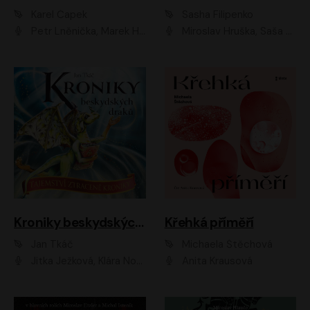
Karel Čapek
Sasha Filipenko
Petr Lněnička, Marek Holý, Ivan Trojan, Ondřej Brousek, Viktor Preiss, Eliška Zbranková, František Němec, Jaroslav Satoranský, Anežka Šťastná, Jaromír Meduna, Různí interpreti
Miroslav Hruška, Saša Rašilov ml., Magdaléna Borová, Kryštof Krhovják
Kroniky beskydských draků: Tajemství ztracené kroniky
Křehká příměří
Jan Tkáč
Michaela Štěchová
Jitka Ježková, Klára Nováková
Anita Krausová