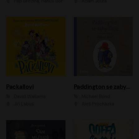
Filip Březina, Hanuš Bor
Adam Joura
Packallovi
Paddington se zabydluje
David Walliams
Michael Bond
Jiří Lábus
Aleš Procházka