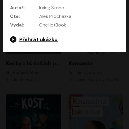
Autoři:
Irving Stone
Čte:
Aleš Procházka
Vydal:
OneHotBook
Přehrát ukázku
Kočky a 14 dalších povídek
Komando
Bernard Minier
Jan Dvořáček
Jiří Schwarz
David Novotný;Filip Březina;Marek Daniel