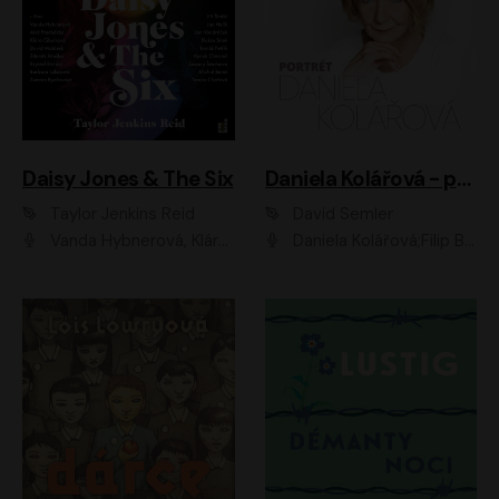
Daisy Jones & The Six
Daniela Kolářová - portrét
Taylor Jenkins Reid
David Semler
Vanda Hybnerová, Klára Cibulková, David Matásek, Zdeněk Hruška, Kryštof Rímský, Barbara Lukešová, Zuzana Bydžovská, Jiří Štrébl, Jan Holík, Jan Vondráček, Dušan Sitek, Tomáš Petřík, Hynek Chmelař, Zuzana Ščerbová, Michal Bureš, Tereza Císařová
Daniela Kolářová;Filip Březina;Jan Vlasák