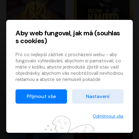
Aby web fungoval, jak má (souhlas
s cookies)
Poslední kapitán
Poslední kmotr
Pro co nejlepší zážitek z procházení webu - aby
Francis Scott Fitzgerald
Mario Puzo
fungovalo vyhledávání, abychom si pamatovali, co
Rudolf Červenka
Oldřich Kaiser
máte v košíku, abyste jednoduše zjistili stav vaší
objednávky, abychom vás neobtěžovali nevhodnou
reklamou a abyste se nemuseli pokaždé
přihlašovat.
Proto od vás potřebujeme souhlas se
Přijmout vše
Nastavení
zpracováním souborů cookies
, tj. malých souborů,
které se dočasně ukládají ve vašem prohlížeči.
Děkujeme, že nám ho dáte a pomůžete nám tak
Odmítnout vše
web zlepšovat.