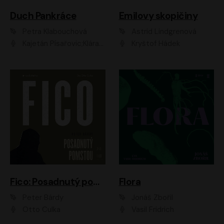
Duch Pankráce
Emilovy skopičiny
Petra Klabouchová
Astrid Lindgrenová
Kajetán Písařovic;Klára Suchá;Petr Neskusil;Karolína Půčková;Adam Trnka Ernest
Kryštof Hádek
Fico: Posadnutý pomstou
Flora
Peter Bárdy
Jonáš Zbořil
Otto Culka
Vasil Fridrich