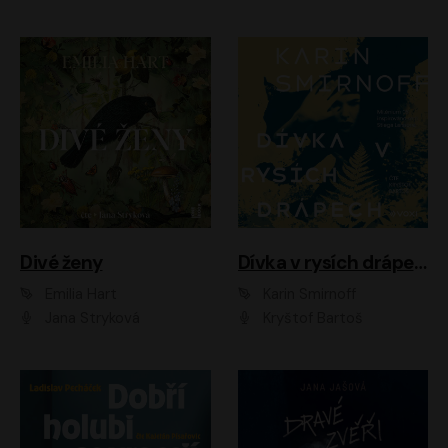
Divé ženy
Dívka v rysích drápech
Emilia Hart
Karin Smirnoff
Jana Stryková
Kryštof Bartoš