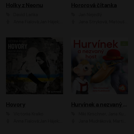
Holky z Neonu
Hororová čítanka
David Laňka
Jan Nejedlý
Anna Fialová;Jan Hájek;Šimon Bilina;Dana Černá;Dana Syslová;Ondřej Malý;Radím Jíra;Sára Korbelová;Anna Peřinová;Nela Cikánová Štefanová
Jana Stryková, Matouš Ruml
Hovory
Hurvínek a nezvaný host
Victoriia Kralko
Miki Kirschner, Jana Kubíčková
Anna Fialová;Jan Hájek;Miloslav König;Jitka Sedláčková;Pavla Beretová;Marie Anna Myšičková;Zdeněk Piškula;Daniel Krejčík;Petra Kosková;Kryštof Bartoš;Tereza Jarčevská;Tomáš Pavelka
Jana Mudráková, Martin Trecha, David Janošek, Barbora Dobišarová, Karolina Otevřelová