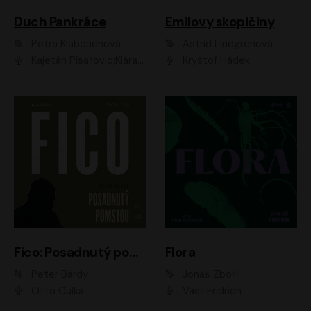
Duch Pankráce
Emilovy skopičiny
Petra Klabouchová
Astrid Lindgrenová
Kajetán Písařovic;Klára Suchá;Petr Neskusil;Karolína Půčková;Adam Trnka Ernest
Kryštof Hádek
Fico: Posadnutý pomstou
Flora
Peter Bárdy
Jonáš Zbořil
Otto Culka
Vasil Fridrich