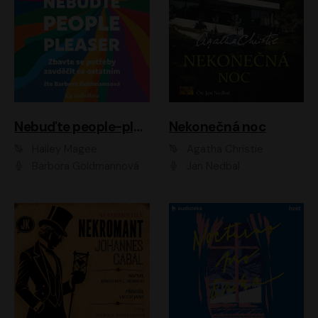
Nebuďte people-pleaser
Nekonečná noc
Hailey Magee
Agatha Christie
Barbora Goldmannová
Jan Nedbal