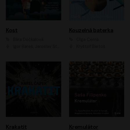
Kost
Kouzelná baterka
Bára Dočkalová
Olga Černá
Igor Bareš, Jaroslav Šťastný, Rikka Muchowová, Ondřej Rychlý, Jitka Smutná, Filip Kaňkovský, Hanuš Bor, Ctirad Götz, Pavel Batěk, Miroslav Hanuš, Adam Ernest, Jan Vlasák, Veronika Lazorčáková, Mikuláš Čížek
Kryštof Bartoš
Krakatit
Kremulátor