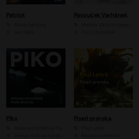
Patriot
Pavouček Varhánek
Alexej Navaľnyj
Martina Viktorie Kopecká
Jan Hájek
Petr Čtvrtníček
Piko
Píseň proroka
Apolena Rychlíková, Pavel Šplíchal
Paul Lynch
Tereza Hofová, Hynek Chmelař, Vojtěch Hrabák, Anna Kameníková, Klára Cibulková
Barbara Lukešová