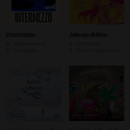
Intermezzo
Jako po drátku
Sally Rooneyová
Ondřej Šanc
Petr Štěpán
Tomáš Drápela, Adam Ernest, Tereza Dočkalová, Tomáš Weisser