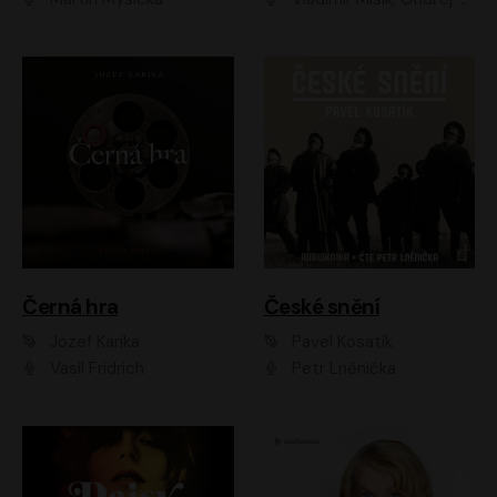
Černá hra
České snění
Jozef Karika
Pavel Kosatík
Vasil Fridrich
Petr Lněnička