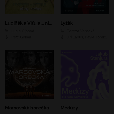
Luciňák a Víťula ... nikdy nezlobí
Lyžák
Lucie Čípová
Tereza Verecká
Petr Gelnar
Jiří Lábus, Pavla Tomicová, Diana Toniková, Eva Klesnil Sinkovičová, Členové Dismanova rozhlasového dětského souboru
Marsovská horečka
Medúzy