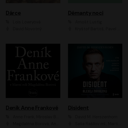
Dárce
Démanty noci
Lois Lowryová
Arnošt Lustig
David Novotný
Kryštof Bartoš, Pavel Batěk, Hanuš Bor, Ondřej Brousek, Taťjana Medvecká, Jakub Nemčok, Martin Písařík, Kajetán Písařovic, Martin Preiss, Matouš Ruml, Jan Vlasák
Deník Anne Frankové
Disident
Anne Frank, Miroslav Bambušek
David M. Herszenhorn
Magdaléna Borová, Anežka Šťastná, Eva Salzmannová, Hana Frejková, Igor Chmela, Lucie Trmíková, Magdalena Sidonová, Mark Kristián Hochman, Martin Finger, Miloslav Mejzlík, Zuzana Stivínová, Elia Moretti, Gabriela Pyšná, Josef Klíč, Karel Mitáš, Lukáš Mik, Petr Fučík, Stanislav Vacek, Tomáš Vtípil
Saša Rašilov ml., Martin Myšička, Denisa Barešová