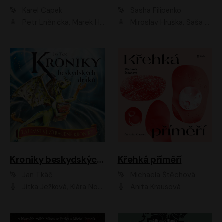
Karel Čapek
Sasha Filipenko
Petr Lněnička, Marek Holý, Ivan Trojan, Ondřej Brousek, Viktor Preiss, Eliška Zbranková, František Němec, Jaroslav Satoranský, Anežka Šťastná, Jaromír Meduna, Různí interpreti
Miroslav Hruška, Saša Rašilov ml., Magdaléna Borová, Kryštof Krhovják
Kroniky beskydských draků: Tajemství ztracené kroniky
Křehká příměří
Jan Tkáč
Michaela Štěchová
Jitka Ježková, Klára Nováková
Anita Krausová