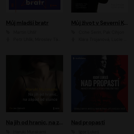
Můj mladší bratr
Můj život v Severní Koreji
Martin Uhlíř
Čche Serin, Pak Čihjon
Petr Uhlík, Miroslav Táborský, Kamil Halbich, Anita Krausová, Michael Vykus
Klára Trojanová, Lucie Trmíková
Na jih od hranic, na západ od slunce
Nad propastí
Haruki Murakami
Igor Lukeš