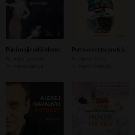
Páni mají radši blondýnky
Parta a cesta proti času 1
Anita Loosová
Martin Goffa
Alena Vránová
Martin Stránský