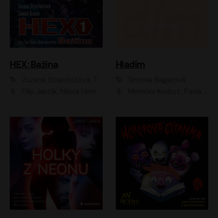
HEX: Bažina
Hladím
Zuzana Strachotová, Tomáš Košek
Simona Bagarová
Filip Jančík, Nikola Heinzlová
Miroslav Krobot, Pavla Beretová, Jan Cina, Lenka Termerová, Petra Špalková