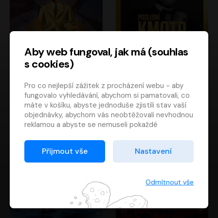
Aby web fungoval, jak má (souhlas
s cookies)
Poslední kapitán
Poslední kmotr
Pro co nejlepší zážitek z procházení webu - aby
Francis Scott Fitzgerald
Mario Puzo
fungovalo vyhledávání, abychom si pamatovali, co
Rudolf Červenka
Oldřich Kaiser
máte v košíku, abyste jednoduše zjistili stav vaší
objednávky, abychom vás neobtěžovali nevhodnou
reklamou a abyste se nemuseli pokaždé
přihlašovat.
Proto od vás potřebujeme souhlas se
Přijmout vše
Nastavení
zpracováním souborů cookies
, tj. malých souborů,
které se dočasně ukládají ve vašem prohlížeči.
Děkujeme, že nám ho dáte a pomůžete nám tak
Odmítnout vše
web zlepšovat.