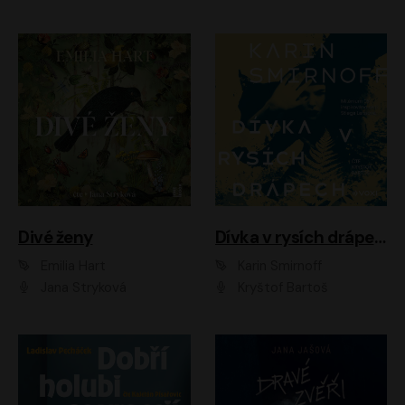
Divé ženy
Dívka v rysích drápech
Emilia Hart
Karin Smirnoff
Jana Stryková
Kryštof Bartoš