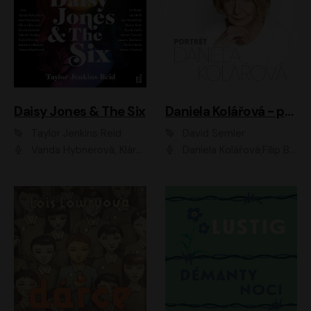
Daisy Jones & The Six
Daniela Kolářová - portrét
Taylor Jenkins Reid
David Semler
Vanda Hybnerová, Klára Cibulková, David Matásek, Zdeněk Hruška, Kryštof Rímský, Barbara Lukešová, Zuzana Bydžovská, Jiří Štrébl, Jan Holík, Jan Vondráček, Dušan Sitek, Tomáš Petřík, Hynek Chmelař, Zuzana Ščerbová, Michal Bureš, Tereza Císařová
Daniela Kolářová;Filip Březina;Jan Vlasák