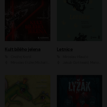
Kult bílého jelena
Letnice
Ondřej Krotil
Miroslav Hlaučo
Miroslav Etzler;Michal Isteník;David Prachař;Jaromír Meduna;Katarína Tlapák;Luboš Ondráček;Pavel Soukup;Zdeněk Junák;Zbyšek Pantůček;Ladislav Cigánek;Adam Joura;Karolína Zbořilová;Zbyšek Horák;Filip Jančík;Ondřej Novák;Richard Wágner
Jakub Gottwald, Matouš Ruml