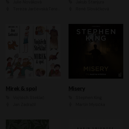
Julie Nováková
Jakub Stanjura
Tereza Jarčevská;Tereza Hof;Saša Rašilov
René Slováčková
Mirek & spol
Misery
Vojtěch Steklač
Stephen King
Jan Zadražil
Martin Myšička