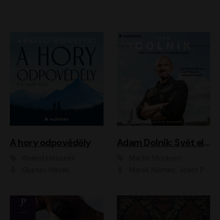
A hory odpověděly
Adam Dolník: Svět elitního vyjednavače
Khaled Hosseini
Martin Moravec
Gustav Hašek
Marek Němec, Josef Pejchal, Petra Bučková