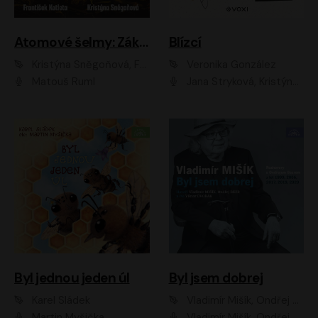
Atomové šelmy: Základna
Blízcí
Kristýna Sněgoňová, František Kotleta
Veronika González
Matouš Ruml
Jana Stryková, Kristýna Skružná
Byl jednou jeden úl
Byl jsem dobrej
Karel Sládek
Vladimír Mišík, Ondřej Bezr
Martin Myšička
Vladimír Mišík, Ondřej Bezr, Viktor Dvořák