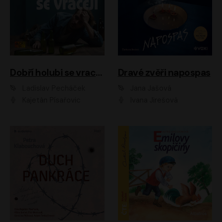
Dobří holubi se vracejí
Dravé zvěři napospas
Ladislav Pecháček
Jana Jašová
Kajetán Písařovic
Ivana Jirešová