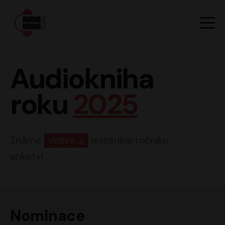
Hlavn
Men
Audiokniha roku
Audiokniha
roku
2025
Známe
vítěze
letošního ročníku
ankety!
Nominace