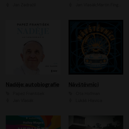
Jan Zadražil
Jan Vlasák;Martin Finger;Martin Myšička;Jiří Vyorálek;Václav Neužil
Naděje: autobiografie
Návštěvníci
Papež František
Ota Hofman
Jan Vlasák
Lukáš Hlavica