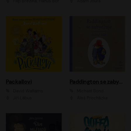
Filip Březina, Hanuš Bor
Adam Joura
Packallovi
Paddington se zabydluje
David Walliams
Michael Bond
Jiří Lábus
Aleš Procházka