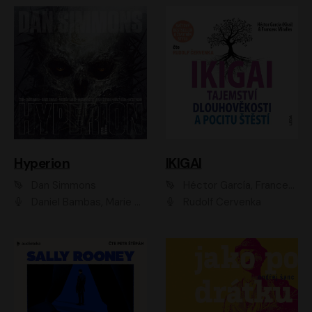
Hyperion
IKIGAI
Dan Simmons
Héctor García, Francesc Miralles
Daniel Bambas, Marie Štípková, Martin Myšička, Miroslav Hanuš, Viktor Kuzník, Jan Hájek, Ondřej Novák
Rudolf Červenka