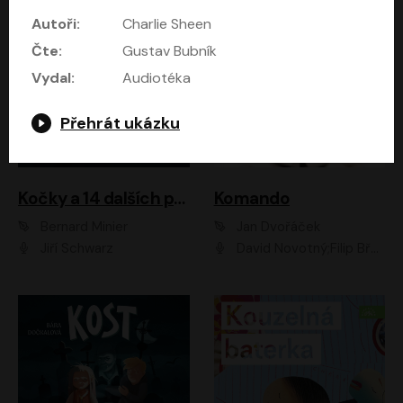
Autoři:
Charlie Sheen
Čte:
Gustav Bubník
Vydal:
Audiotéka
Přehrát ukázku
Kočky a 14 dalších povídek
Komando
Bernard Minier
Jan Dvořáček
Jiří Schwarz
David Novotný;Filip Březina;Marek Daniel