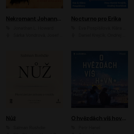
Nekromant Johannes Cabal
Nocturno pro Erika
Jonathan L. Howard
Eva Pospíšilová, Klára Pospíšilová
Šárka Vondrová, Josef Kudláček
Daniel Krejčík, Ondřej Dvořáček
Nůž
O hvězdách víš hovno
Salman Rushdie
Petr Hanel