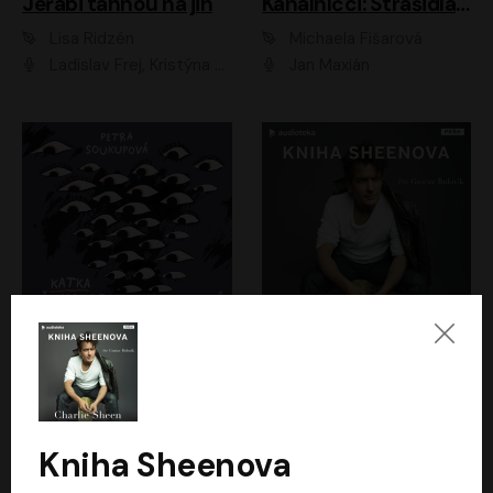
Jeřábi táhnou na jih
Kanálníčci: Strašidla z podzemí
Lisa Ridzén
Michaela Fišarová
Ladislav Frej, Kristýna Frejová, Ladislav Frej ml.
Jan Maxián
Katka už nebude divná
Kniha Sheenova
Petra Soukupová
Charlie Sheen
Aneta Kalertová
Gustav Bubník
Kniha Sheenova