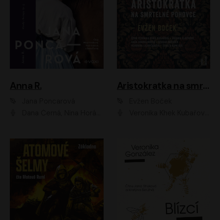
Anna R.
Aristokratka na smrtelné pohovce
Jana Poncarová
Evžen Boček
Dana Černá, Nina Horáková, Vasil Fridrich
Veronika Khek Kubařová, Zuzana Slavíková, Naďa Konvalinková, Veronika Lazorčáková, Tereza Rumlová, Otakar Brousek ml.