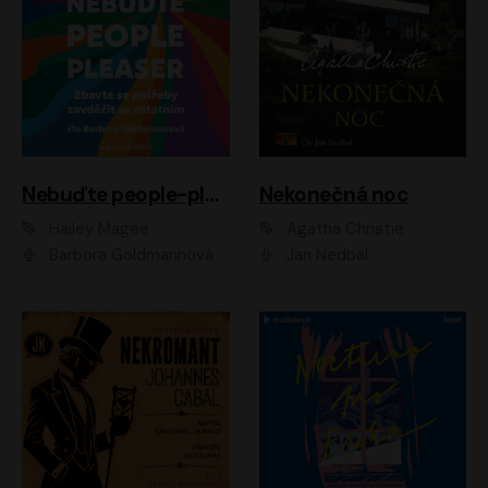
Nebuďte people-pleaser
Nekonečná noc
Hailey Magee
Agatha Christie
Barbora Goldmannová
Jan Nedbal