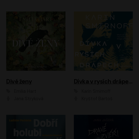
Divé ženy
Dívka v rysích drápech
Emilia Hart
Karin Smirnoff
Jana Stryková
Kryštof Bartoš