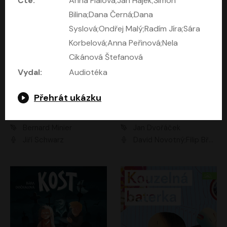
Čte:
Anna Fialová;Jan Hájek;Šimon
Bilina;Dana Černá;Dana
Syslová;Ondřej Malý;Radím Jíra;Sára
Korbelová;Anna Peřinová;Nela
Cikánová Štefanová
Vydal:
Audiotéka
Přehrát ukázku
Kočky a 14 dalších povídek
Komando
Bernard Minier
Jan Dvořáček
Jiří Schwarz
David Novotný;Filip Březina;Marek Daniel