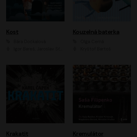
Kost
Kouzelná baterka
Bára Dočkalová
Olga Černá
Igor Bareš, Jaroslav Šťastný, Rikka Muchowová, Ondřej Rychlý, Jitka Smutná, Filip Kaňkovský, Hanuš Bor, Ctirad Götz, Pavel Batěk, Miroslav Hanuš, Adam Ernest, Jan Vlasák, Veronika Lazorčáková, Mikuláš Čížek
Kryštof Bartoš
Krakatit
Kremulátor