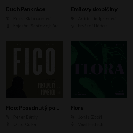
Duch Pankráce
Emilovy skopičiny
Petra Klabouchová
Astrid Lindgrenová
Kajetán Písařovic;Klára Suchá;Petr Neskusil;Karolína Půčková;Adam Trnka Ernest
Kryštof Hádek
Fico: Posadnutý pomstou
Flora
Peter Bárdy
Jonáš Zbořil
Otto Culka
Vasil Fridrich