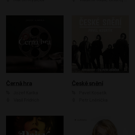
Černá hra
České snění
Jozef Karika
Pavel Kosatík
Vasil Fridrich
Petr Lněnička