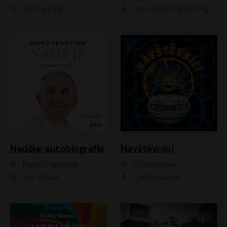
Jan Zadražil
Jan Vlasák;Martin Finger;Martin Myšička;Jiří Vyorálek;Václav Neužil
Naděje: autobiografie
Návštěvníci
Papež František
Ota Hofman
Jan Vlasák
Lukáš Hlavica