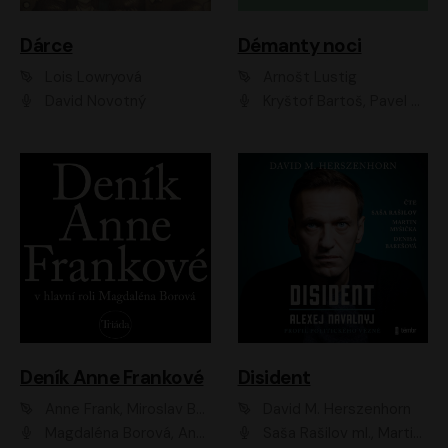
Dárce
Démanty noci
Lois Lowryová
Arnošt Lustig
David Novotný
Kryštof Bartoš, Pavel Batěk, Hanuš Bor, Ondřej Brousek, Taťjana Medvecká, Jakub Nemčok, Martin Písařík, Kajetán Písařovic, Martin Preiss, Matouš Ruml, Jan Vlasák
Deník Anne Frankové
Disident
Anne Frank, Miroslav Bambušek
David M. Herszenhorn
Magdaléna Borová, Anežka Šťastná, Eva Salzmannová, Hana Frejková, Igor Chmela, Lucie Trmíková, Magdalena Sidonová, Mark Kristián Hochman, Martin Finger, Miloslav Mejzlík, Zuzana Stivínová, Elia Moretti, Gabriela Pyšná, Josef Klíč, Karel Mitáš, Lukáš Mik, Petr Fučík, Stanislav Vacek, Tomáš Vtípil
Saša Rašilov ml., Martin Myšička, Denisa Barešová