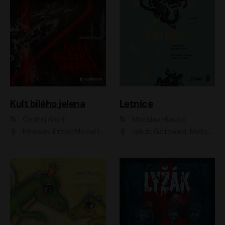
Kult bílého jelena
Letnice
Ondřej Krotil
Miroslav Hlaučo
Miroslav Etzler;Michal Isteník;David Prachař;Jaromír Meduna;Katarína Tlapák;Luboš Ondráček;Pavel Soukup;Zdeněk Junák;Zbyšek Pantůček;Ladislav Cigánek;Adam Joura;Karolína Zbořilová;Zbyšek Horák;Filip Jančík;Ondřej Novák;Richard Wágner
Jakub Gottwald, Matouš Ruml