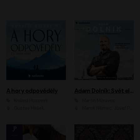
A hory odpověděly
Adam Dolník: Svět elitního vyjednavače
Khaled Hosseini
Martin Moravec
Gustav Hašek
Marek Němec, Josef Pejchal, Petra Bučková