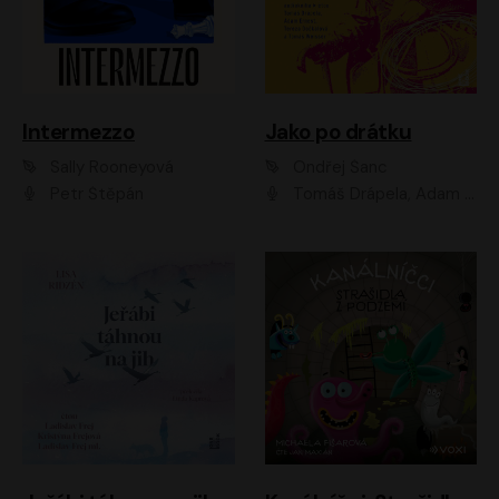
Intermezzo
Jako po drátku
Sally Rooneyová
Ondřej Šanc
Petr Štěpán
Tomáš Drápela, Adam Ernest, Tereza Dočkalová, Tomáš Weisser