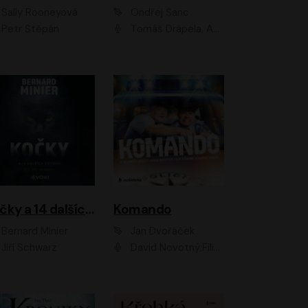
Sally Rooneyová
Ondřej Šanc
Petr Štěpán
Tomáš Drápela, Adam Ernest, Tereza Dočkalová, Tomáš Weisser
Kočky a 14 dalších povídek
Komando
Bernard Minier
Jan Dvořáček
Jiří Schwarz
David Novotný;Filip Březina;Marek Daniel