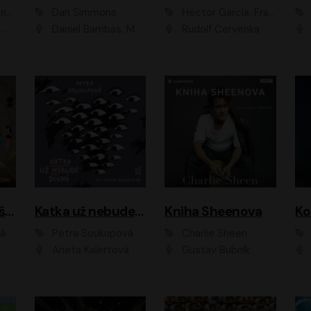
ová
Dan Simmons
Héctor García, Francesc Miralles
vá
Daniel Bambas, Marie Štípková, Martin Myšička, Miroslav Hanuš, Viktor Kuzník, Jan Hájek, Ondřej Novák
Rudolf Červenka
Kanálníčci: Strašidla z podzemí
Katka už nebude divná
Kniha Sheenova
vá
Petra Soukupová
Charlie Sheen
Aneta Kalertová
Gustav Bubník