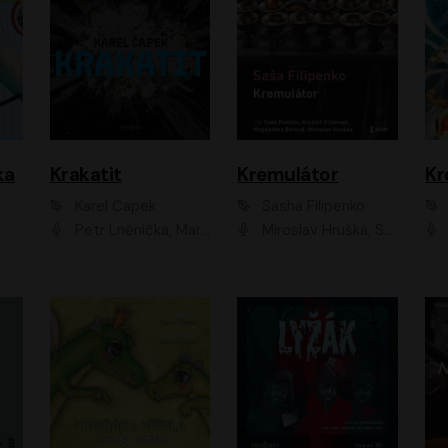
ka
Krakatit
Kremulátor
Karel Čapek
Sasha Filipenko
Petr Lněnička, Marek Holý, Ivan Trojan, Ondřej Brousek, Viktor Preiss, Eliška Zbranková, František Němec, Jaroslav Satoranský, Anežka Šťastná, Jaromír Meduna, Různí interpreti
Miroslav Hruška, Saša Rašilov ml., Magdaléna Borová, Kryštof Krhovják