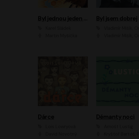
Byl jednou jeden úl
Byl jsem dobrej
Karel Sládek
Vladimír Mišík, Ondřej Be
Martin Myšička
Vladimír Mišík, Ondřej Bezr, Viktor Dvoř
Dárce
Démanty noci
Lois Lowryová
Arnošt Lustig
David Novotný
Kryštof Bartoš, Pavel Batěk, Hanuš Bor, Ondřej Brousek, Taťjana Medvecká, Jakub Nemčok, Martin Písařík, Kajetán Písařovic, Martin Preiss, Matouš Ru