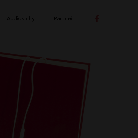
ní navigace
Audioknihy
Partneři