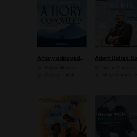
A hory odpověděly
Khaled Hosseini
Martin Moravec
Gustav Hašek
Marek Němec, Josef Pejchal, Petra Bu