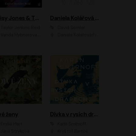
Daisy Jones & The Six
Daniela Kolářová - portrét
Taylor Jenkins Reid
David Semler
da Hybnerová, Klára Cibulková, David Matásek, Zdeněk Hruška, Kryštof Rímský, Barbara Lukešová, Zuzana Bydžovská, Jiří Štrébl, Jan Holík, Jan Vondráček, Dušan Sitek, Tomáš Petřík, Hynek Chmelař, Zuzana Ščerbová, Michal Bureš, Tereza Císařová
Daniela Kolářová;Filip Březina;Jan Vlasák
vé ženy
Dívka v rysích drápech
Emilia Hart
Karin Smirnoff
Jana Stryková
Kryštof Bartoš