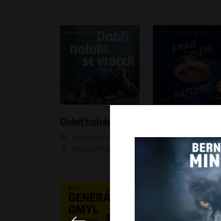
Dobří holubi se vracejí
Ladislav Pecháček
Jana Jašová
Kajetán Písařovic
Ivana Jirešová