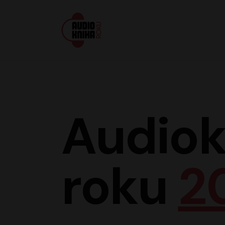
Audiokniha roku
Audiok
roku
2