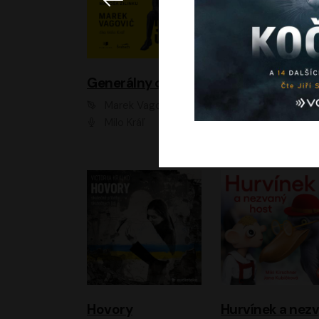
Generálny omyl
Marek Vagovič
Lucie Hlavinková
Milo Kráľ
Elizaveta Maxim
Hovory
H