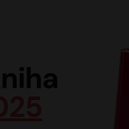
Hlav
niha
025