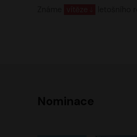
Známe
vítěze
letošního r
Nominace