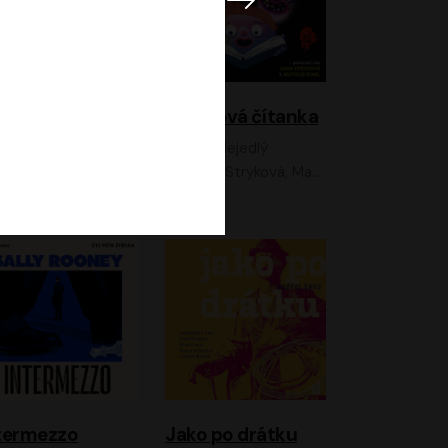
lky z Neonu
Hororová čítanka
David Laňka
Jan Nejedlý
nna Fialová;Jan Hájek;Šimon Bilina;Dana Černá;Dana Syslová;Ondřej Malý;Radím Jíra;Sára Korbelová;Anna Peřinová;Nela Cikánová Štefanová
Jana Stryková, Matouš Ruml
termezzo
Jako po drátku