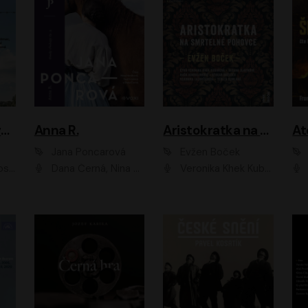
Adam Dolník: Svět elitního vyjednavače
Anna R.
Aristokratka na smrtelné pohovce
Jana Poncarová
Evžen Boček
čková
Dana Černá, Nina Horáková, Vasil Fridrich
Veronika Khek Kubařová, Zuzana Slavíková, Naďa Konvalinková, Veronika Lazorčáková, Tereza Rumlová, Otakar Brousek ml.