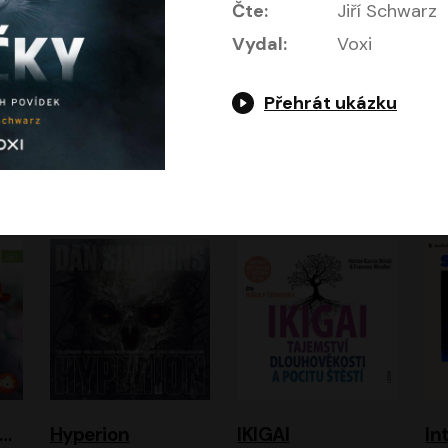
Čte:
Jiří Schwarz
Vydal:
Voxi
Přehrát ukázku
Gottwaldova mumie
HEX: Bažina
Hladím
Ho
Zuzana Strachotová, Tomáš Košek
Simona Bagarová
ová
Filip Jančík, Nikola Heinzlová
Miroslav Krobot, Pavla Beretová, Jan Cina, Lenka Termerová, Petra Špalková
A
urvínek a nezvaný host
Hyperion
IKIGAI
In