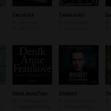
Černá hra
České snění
zr
Jozef Karika
Pavel Kosatík
ák
Vasil Fridrich
Petr Lněnička
Van
Deník Anne Frankové
Disident
Di
Anne Frank, Miroslav Bambušek
David M. Herszenhorn
ml, Jan Vlasák
Magdaléna Borová, Anežka Šťastná, Eva Salzmannová, Hana Frejková, Igor Chmela, Lucie Trmíková, Magdalena Sidonová, Mark Kristián Hochman, Martin Finger, Miloslav Mejzlík, Zuzana Stivínová, Elia Moretti, Gabriela Pyšná, Josef Klíč, Karel Mitáš, Lukáš Mik, Petr Fučík, Stanislav Vacek, Tomáš Vtípil
Saša Rašilov ml., Martin Myšička, Denisa Barešová