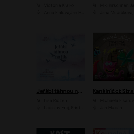
Victoriia Kralko
Miki Kirschner, Jana Kubíčk
Anna Fialová;Jan Hájek;Miloslav König;Jitka Sedláčková;Pavla Beretová;Marie Anna Myšičková;Zdeněk Piškula;Daniel Krejčík;Petra Kosková;Kryštof Bartoš;Tereza Jarčevská;Tomáš Pavelka
Jana Mudráková, Martin Trecha, David Janošek, Barbora Dobišarová, Karolina Otevřelo
Jeřábi táhnou na jih
Lisa Ridzén
Michaela Fišaro
Ladislav Frej, Kristýna Frejová, Ladislav Frej ml.
Jan Maxián