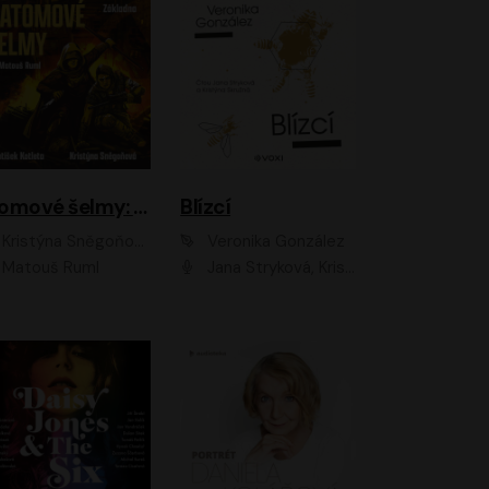
Atomové šelmy: Základna
Blízcí
Kristýna Sněgoňová, František Kotleta
Veronika González
Matouš Ruml
Jana Stryková, Kristýna Skružná