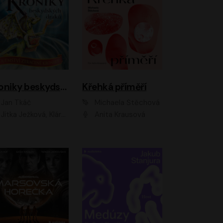
Kroniky beskydských draků: Tajemství ztracené kroniky
Křehká příměří
Jan Tkáč
Michaela Štěchová
Jitka Ježková, Klára Nováková
Anita Krausová