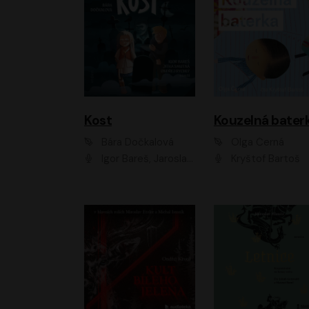
Kost
Kouzelná bater
Bára Dočkalová
Olga Černá
Igor Bareš, Jaroslav Šťastný, Rikka Muchowová, Ondřej Rychlý, Jitka Smutná, Filip Kaňkovský, Hanuš Bor, Ctirad Götz, Pavel Batěk, Miroslav Hanuš, Adam Ernest, Jan Vlasák, Veronika Lazorčáková, Mikuláš Čížek
Kryštof Bartoš