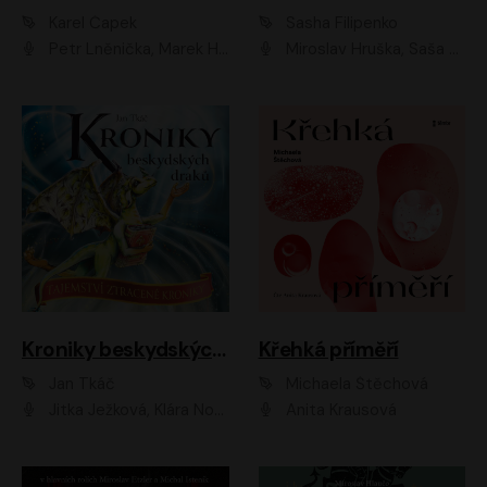
Karel Čapek
Sasha Filipenko
Petr Lněnička, Marek Holý, Ivan Trojan, Ondřej Brousek, Viktor Preiss, Eliška Zbranková, František Němec, Jaroslav Satoranský, Anežka Šťastná, Jaromír Meduna, Různí interpreti
Miroslav Hruška, Saša Rašilov ml., Magdaléna Borová, Kryštof Krhovják
Kroniky beskydských draků: Tajemství ztracené kroniky
Křehká příměří
Jan Tkáč
Michaela Štěchová
Jitka Ježková, Klára Nováková
Anita Krausová