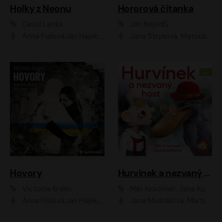
Holky z Neonu
Hororová čítanka
David Laňka
Jan Nejedlý
Anna Fialová;Jan Hájek;Šimon Bilina;Dana Černá;Dana Syslová;Ondřej Malý;Radím Jíra;Sára Korbelová;Anna Peřinová;Nela Cikánová Štefanová
Jana Stryková, Matouš Ruml
Hovory
Hurvínek a nezvaný host
Victoriia Kralko
Miki Kirschner, Jana Kubíčková
Anna Fialová;Jan Hájek;Miloslav König;Jitka Sedláčková;Pavla Beretová;Marie Anna Myšičková;Zdeněk Piškula;Daniel Krejčík;Petra Kosková;Kryštof Bartoš;Tereza Jarčevská;Tomáš Pavelka
Jana Mudráková, Martin Trecha, David Janošek, Barbora Dobišarová, Karolina Otevřelová