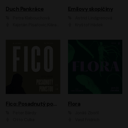
Duch Pankráce
Emilovy skopičiny
Petra Klabouchová
Astrid Lindgrenová
Kajetán Písařovic;Klára Suchá;Petr Neskusil;Karolína Půčková;Adam Trnka Ernest
Kryštof Hádek
Fico: Posadnutý pomstou
Flora
Peter Bárdy
Jonáš Zbořil
Otto Culka
Vasil Fridrich