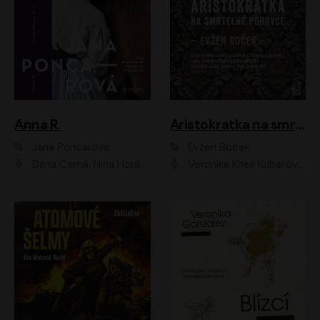
Anna R.
Aristokratka na smrtelné pohovce
Jana Poncarová
Evžen Boček
Dana Černá, Nina Horáková, Vasil Fridrich
Veronika Khek Kubařová, Zuzana Slavíková, Naďa Konvalinková, Veronika Lazorčáková, Tereza Rumlová, Otakar Brousek ml.