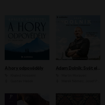
A hory odpověděly
Adam Dolník: Svět elitního vyjednavače
Khaled Hosseini
Martin Moravec
Gustav Hašek
Marek Němec, Josef Pejchal, Petra Bučková