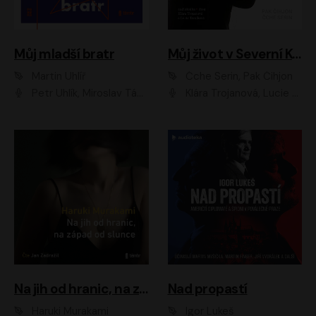
Můj mladší bratr
Můj život v Severní Koreji
Martin Uhlíř
Čche Serin, Pak Čihjon
Petr Uhlík, Miroslav Táborský, Kamil Halbich, Anita Krausová, Michael Vykus
Klára Trojanová, Lucie Trmíková
Na jih od hranic, na západ od slunce
Nad propastí
Haruki Murakami
Igor Lukeš