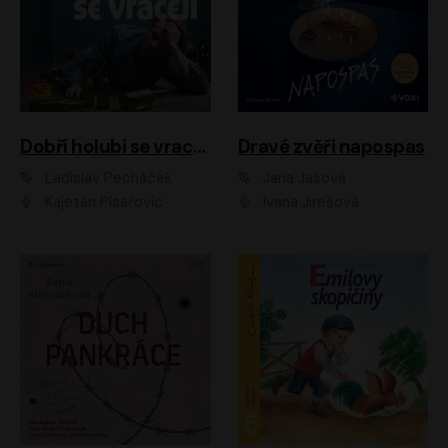
Dobří holubi se vracejí
Dravé zvěři napospas
Ladislav Pecháček
Jana Jašová
Kajetán Písařovic
Ivana Jirešová