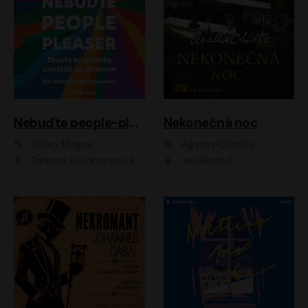
Nebuďte people-pleaser
Nekonečná noc
Hailey Magee
Agatha Christie
Barbora Goldmannová
Jan Nedbal