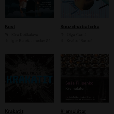
Kost
Kouzelná baterka
Bára Dočkalová
Olga Černá
Igor Bareš, Jaroslav Šťastný, Rikka Muchowová, Ondřej Rychlý, Jitka Smutná, Filip Kaňkovský, Hanuš Bor, Ctirad Götz, Pavel Batěk, Miroslav Hanuš, Adam Ernest, Jan Vlasák, Veronika Lazorčáková, Mikuláš Čížek
Kryštof Bartoš
Krakatit
Kremulátor