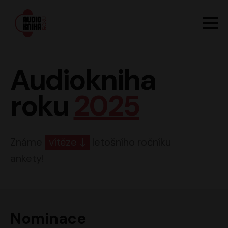
Hlavn
Men
Audiokniha roku
Audiokniha
roku
2025
Známe
vítěze
letošního ročníku
ankety!
Nominace