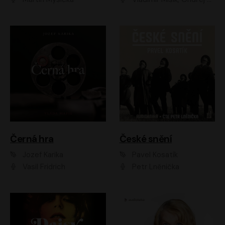
Černá hra
České snění
Jozef Karika
Pavel Kosatík
Vasil Fridrich
Petr Lněnička