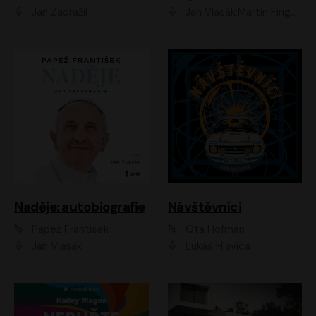
Jan Zadražil
Jan Vlasák;Martin Finger;Martin Myšička;Jiří Vyorálek;Václav Neužil
Naděje: autobiografie
Návštěvníci
Papež František
Ota Hofman
Jan Vlasák
Lukáš Hlavica