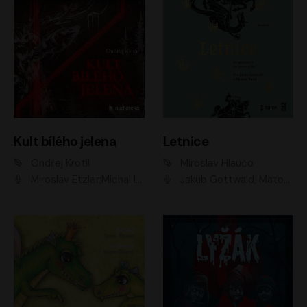
Kult bílého jelena
Letnice
Ondřej Krotil
Miroslav Hlaučo
Miroslav Etzler;Michal Isteník;David Prachař;Jaromír Meduna;Katarína Tlapák;Luboš Ondráček;Pavel Soukup;Zdeněk Junák;Zbyšek Pantůček;Ladislav Cigánek;Adam Joura;Karolína Zbořilová;Zbyšek Horák;Filip Jančík;Ondřej Novák;Richard Wágner
Jakub Gottwald, Matouš Ruml