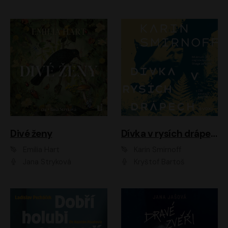
Divé ženy
Dívka v rysích drápech
Emilia Hart
Karin Smirnoff
Jana Stryková
Kryštof Bartoš