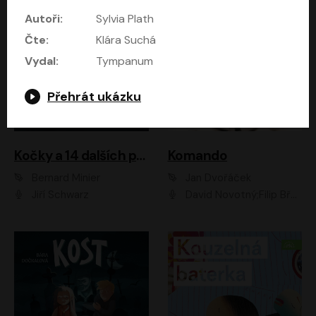
Autoři:
Sylvia Plath
Čte:
Klára Suchá
Vydal:
Tympanum
Přehrát ukázku
Kočky a 14 dalších povídek
Komando
Bernard Minier
Jan Dvořáček
Jiří Schwarz
David Novotný;Filip Březina;Marek Daniel