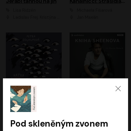
Jeřábi táhnou na jih
Kanálníčci: Strašidla z podzemí
Lisa Ridzén
Michaela Fišarová
Ladislav Frej, Kristýna Frejová, Ladislav Frej ml.
Jan Maxián
Katka už nebude divná
Kniha Sheenova
Petra Soukupová
Charlie Sheen
Aneta Kalertová
Gustav Bubník
Pod skleněným zvonem