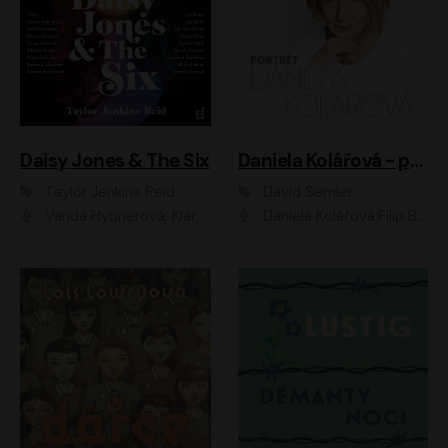
Daisy Jones & The Six
Daniela Kolářová - portrét
Taylor Jenkins Reid
David Semler
Vanda Hybnerová, Klára Cibulková, David Matásek, Zdeněk Hruška, Kryštof Rímský, Barbara Lukešová, Zuzana Bydžovská, Jiří Štrébl, Jan Holík, Jan Vondráček, Dušan Sitek, Tomáš Petřík, Hynek Chmelař, Zuzana Ščerbová, Michal Bureš, Tereza Císařová
Daniela Kolářová;Filip Březina;Jan Vlasák