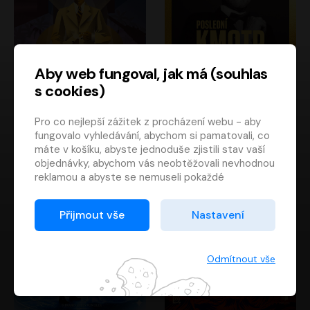
Aby web fungoval, jak má (souhlas
s cookies)
Poslední kapitán
Poslední kmotr
Pro co nejlepší zážitek z procházení webu - aby
Francis Scott Fitzgerald
Mario Puzo
fungovalo vyhledávání, abychom si pamatovali, co
Rudolf Červenka
Oldřich Kaiser
máte v košíku, abyste jednoduše zjistili stav vaší
objednávky, abychom vás neobtěžovali nevhodnou
reklamou a abyste se nemuseli pokaždé
přihlašovat.
Proto od vás potřebujeme souhlas se
Přijmout vše
Nastavení
zpracováním souborů cookies
, tj. malých souborů,
které se dočasně ukládají ve vašem prohlížeči.
Děkujeme, že nám ho dáte a pomůžete nám tak
Odmítnout vše
web zlepšovat.