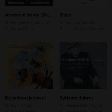
Atomové šelmy: Základna
Blízcí
Kristýna Sněgoňová, František Kotleta
Veronika González
Matouš Ruml
Jana Stryková, Kristýna Skružná
Byl jednou jeden úl
Byl jsem dobrej
Karel Sládek
Vladimír Mišík, Ondřej Bezr
Martin Myšička
Vladimír Mišík, Ondřej Bezr, Viktor Dvořák