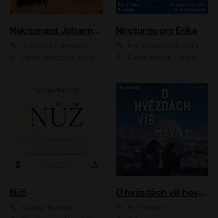
Nekromant Johannes Cabal
Nocturno pro Erika
Jonathan L. Howard
Eva Pospíšilová, Klára Pospíšilová
Šárka Vondrová, Josef Kudláček
Daniel Krejčík, Ondřej Dvořáček
Nůž
O hvězdách víš hovno
Salman Rushdie
Petr Hanel