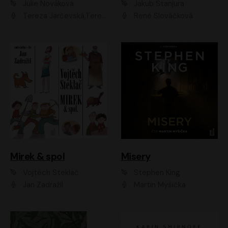
Julie Nováková
Jakub Stanjura
Tereza Jarčevská;Tereza Hof;Saša Rašilov
René Slováčková
Mirek & spol
Misery
Vojtěch Steklač
Stephen King
Jan Zadražil
Martin Myšička