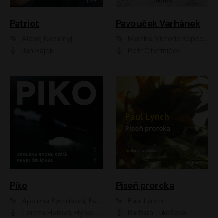
Patriot
Pavouček Varhánek
Alexej Navaľnyj
Martina Viktorie Kopecká
Jan Hájek
Petr Čtvrtníček
Piko
Píseň proroka
Apolena Rychlíková, Pavel Šplíchal
Paul Lynch
Tereza Hofová, Hynek Chmelař, Vojtěch Hrabák, Anna Kameníková, Klára Cibulková
Barbara Lukešová