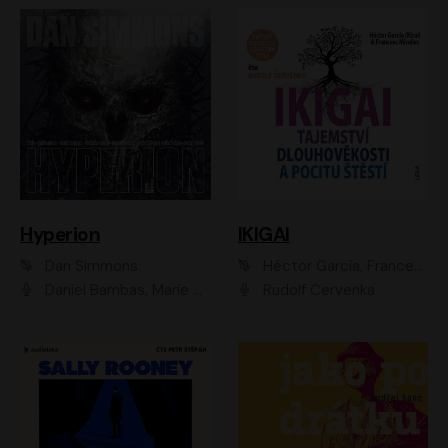
Hyperion
IKIGAI
Dan Simmons
Héctor García, Francesc Miralles
Daniel Bambas, Marie Štípková, Martin Myšička, Miroslav Hanuš, Viktor Kuzník, Jan Hájek, Ondřej Novák
Rudolf Červenka