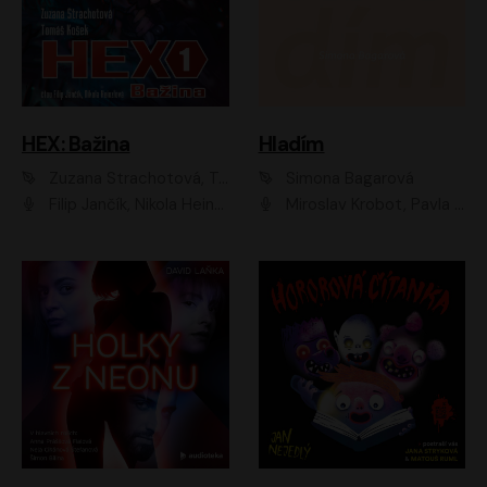
HEX: Bažina
Hladím
Zuzana Strachotová, Tomáš Košek
Simona Bagarová
Filip Jančík, Nikola Heinzlová
Miroslav Krobot, Pavla Beretová, Jan Cina, Lenka Termerová, Petra Špalková