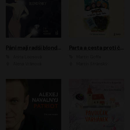
Páni mají radši blondýnky
Parta a cesta proti času 1
Anita Loosová
Martin Goffa
Alena Vránová
Martin Stránský