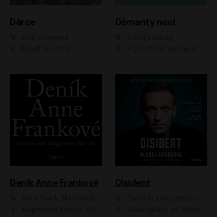
Dárce
Démanty noci
Lois Lowryová
Arnošt Lustig
David Novotný
Kryštof Bartoš, Pavel Batěk, Hanuš Bor, Ondřej Brousek, Taťjana Medvecká, Jakub Nemčok, Martin Písařík, Kajetán Písařovic, Martin Preiss, Matouš Ruml, Jan Vlasák
Deník Anne Frankové
Disident
Anne Frank, Miroslav Bambušek
David M. Herszenhorn
Magdaléna Borová, Anežka Šťastná, Eva Salzmannová, Hana Frejková, Igor Chmela, Lucie Trmíková, Magdalena Sidonová, Mark Kristián Hochman, Martin Finger, Miloslav Mejzlík, Zuzana Stivínová, Elia Moretti, Gabriela Pyšná, Josef Klíč, Karel Mitáš, Lukáš Mik, Petr Fučík, Stanislav Vacek, Tomáš Vtípil
Saša Rašilov ml., Martin Myšička, Denisa Barešová