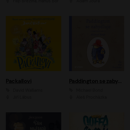
Filip Březina, Hanuš Bor
Adam Joura
Packallovi
Paddington se zabydluje
David Walliams
Michael Bond
Jiří Lábus
Aleš Procházka