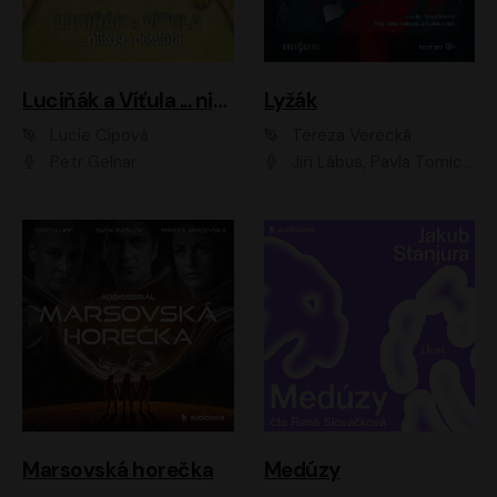
Luciňák a Víťula ... nikdy nezlobí
Lyžák
Lucie Čípová
Tereza Verecká
Petr Gelnar
Jiří Lábus, Pavla Tomicová, Diana Toniková, Eva Klesnil Sinkovičová, Členové Dismanova rozhlasového dětského souboru
Marsovská horečka
Medúzy