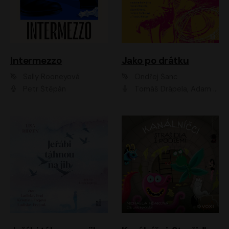
Intermezzo
Jako po drátku
Sally Rooneyová
Ondřej Šanc
Petr Štěpán
Tomáš Drápela, Adam Ernest, Tereza Dočkalová, Tomáš Weisser