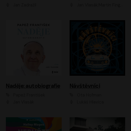
Jan Zadražil
Jan Vlasák;Martin Finger;Martin Myšička;Jiří Vyorálek;Václav Neužil
Naděje: autobiografie
Návštěvníci
Papež František
Ota Hofman
Jan Vlasák
Lukáš Hlavica