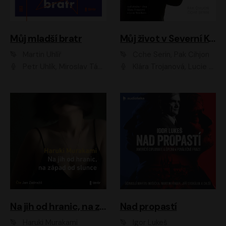
Můj mladší bratr
Můj život v Severní Koreji
Martin Uhlíř
Čche Serin, Pak Čihjon
Petr Uhlík, Miroslav Táborský, Kamil Halbich, Anita Krausová, Michael Vykus
Klára Trojanová, Lucie Trmíková
Na jih od hranic, na západ od slunce
Nad propastí
Haruki Murakami
Igor Lukeš