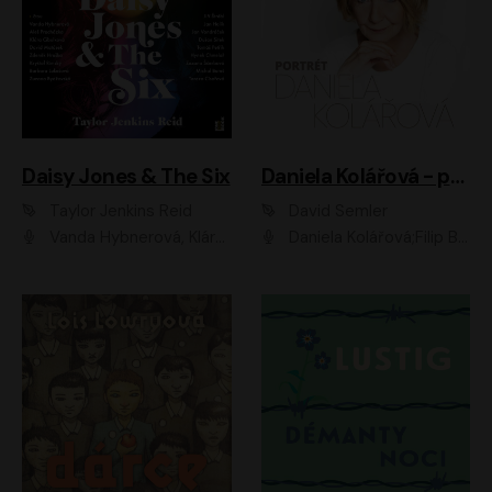
Daisy Jones & The Six
Daniela Kolářová - portrét
Taylor Jenkins Reid
David Semler
Vanda Hybnerová, Klára Cibulková, David Matásek, Zdeněk Hruška, Kryštof Rímský, Barbara Lukešová, Zuzana Bydžovská, Jiří Štrébl, Jan Holík, Jan Vondráček, Dušan Sitek, Tomáš Petřík, Hynek Chmelař, Zuzana Ščerbová, Michal Bureš, Tereza Císařová
Daniela Kolářová;Filip Březina;Jan Vlasák