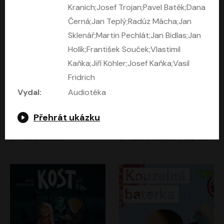
Kranich;Josef Trojan;Pavel Batěk;Dana
Černá;Jan Teplý;Radúz Mácha;Jan
Sklenář;Martin Pechlát;Jan Bidlas;Jan
Holík;František Souček;Vlastimil
Kaňka;Jiří Köhler;Josef Kaňka;Vasil
Fridrich
Vydal:
Audiotéka
Kočky a 14 dalších povídek
Komando
Přehrát ukázku
Bernard Minier
Jan Dvořáček
Jiří Schwarz
David Novotný;Filip Březina;Marek Daniel