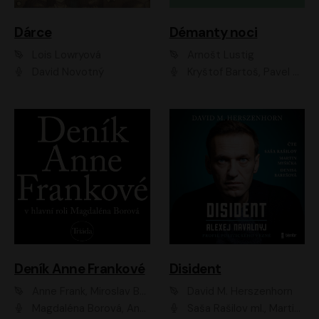
Dárce
Démanty noci
Lois Lowryová
Arnošt Lustig
David Novotný
Kryštof Bartoš, Pavel Batěk, Hanuš Bor, Ondřej Brousek, Taťjana Medvecká, Jakub Nemčok, Martin Písařík, Kajetán Písařovic, Martin Preiss, Matouš Ruml, Jan Vlasák
Deník Anne Frankové
Disident
Anne Frank, Miroslav Bambušek
David M. Herszenhorn
Magdaléna Borová, Anežka Šťastná, Eva Salzmannová, Hana Frejková, Igor Chmela, Lucie Trmíková, Magdalena Sidonová, Mark Kristián Hochman, Martin Finger, Miloslav Mejzlík, Zuzana Stivínová, Elia Moretti, Gabriela Pyšná, Josef Klíč, Karel Mitáš, Lukáš Mik, Petr Fučík, Stanislav Vacek, Tomáš Vtípil
Saša Rašilov ml., Martin Myšička, Denisa Barešová