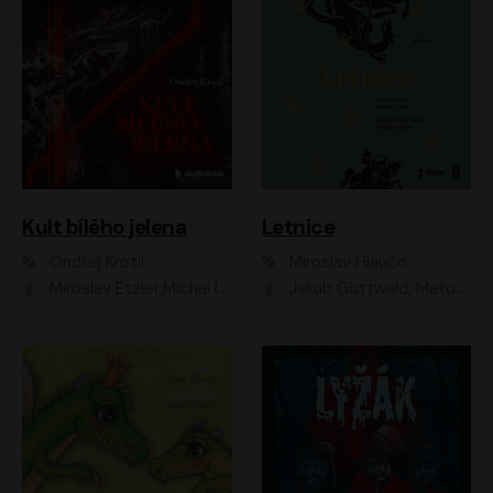
Kult bílého jelena
Letnice
Ondřej Krotil
Miroslav Hlaučo
Miroslav Etzler;Michal Isteník;David Prachař;Jaromír Meduna;Katarína Tlapák;Luboš Ondráček;Pavel Soukup;Zdeněk Junák;Zbyšek Pantůček;Ladislav Cigánek;Adam Joura;Karolína Zbořilová;Zbyšek Horák;Filip Jančík;Ondřej Novák;Richard Wágner
Jakub Gottwald, Matouš Ruml