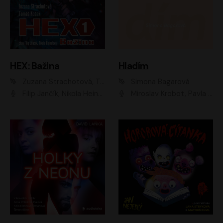
HEX: Bažina
Hladím
Zuzana Strachotová, Tomáš Košek
Simona Bagarová
Filip Jančík, Nikola Heinzlová
Miroslav Krobot, Pavla Beretová, Jan Cina, Lenka Termerová, Petra Špalková