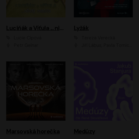
Luciňák a Víťula ... nikdy nezlobí
Lyžák
Lucie Čípová
Tereza Verecká
Petr Gelnar
Jiří Lábus, Pavla Tomicová, Diana Toniková, Eva Klesnil Sinkovičová, Členové Dismanova rozhlasového dětského souboru
Marsovská horečka
Medúzy