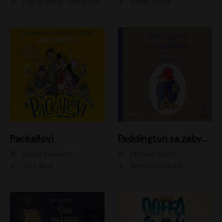
Filip Březina, Hanuš Bor
Adam Joura
Packallovi
Paddington se zabydluje
David Walliams
Michael Bond
Jiří Lábus
Aleš Procházka