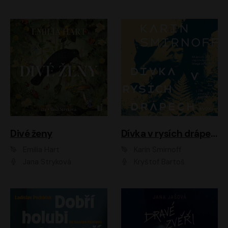
Divé ženy
Dívka v rysích drápech
Emilia Hart
Karin Smirnoff
Jana Stryková
Kryštof Bartoš