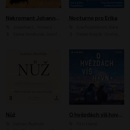
Nekromant Johannes Cabal
Nocturno pro Erika
Jonathan L. Howard
Eva Pospíšilová, Klára Pospíšilová
Šárka Vondrová, Josef Kudláček
Daniel Krejčík, Ondřej Dvořáček
Nůž
O hvězdách víš hovno
Salman Rushdie
Petr Hanel