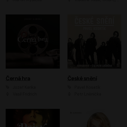
Černá hra
České snění
Jozef Karika
Pavel Kosatík
Vasil Fridrich
Petr Lněnička