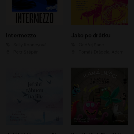
Intermezzo
Jako po drátku
Sally Rooneyová
Ondřej Šanc
Petr Štěpán
Tomáš Drápela, Adam Ernest, Tereza Dočkalová, Tomáš Weisser