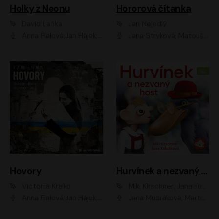
Holky z Neonu
Hororová čítanka
David Laňka
Jan Nejedlý
Anna Fialová;Jan Hájek;Šimon Bilina;Dana Černá;Dana Syslová;Ondřej Malý;Radím Jíra;Sára Korbelová;Anna Peřinová;Nela Cikánová Štefanová
Jana Stryková, Matouš Ruml
Hovory
Hurvínek a nezvaný host
Victoriia Kralko
Miki Kirschner, Jana Kubíčková
Anna Fialová;Jan Hájek;Miloslav König;Jitka Sedláčková;Pavla Beretová;Marie Anna Myšičková;Zdeněk Piškula;Daniel Krejčík;Petra Kosková;Kryštof Bartoš;Tereza Jarčevská;Tomáš Pavelka
Jana Mudráková, Martin Trecha, David Janošek, Barbora Dobišarová, Karolina Otevřelová