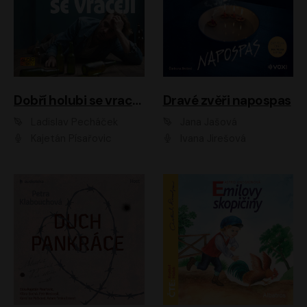
Dobří holubi se vracejí
Dravé zvěři napospas
Ladislav Pecháček
Jana Jašová
Kajetán Písařovic
Ivana Jirešová