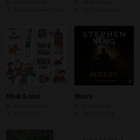
Julie Nováková
Jakub Stanjura
Tereza Jarčevská;Tereza Hof;Saša Rašilov
René Slováčková
Mirek & spol
Misery
Vojtěch Steklač
Stephen King
Jan Zadražil
Martin Myšička