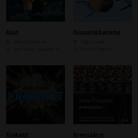
Kost
Kouzelná baterka
Bára Dočkalová
Olga Černá
Igor Bareš, Jaroslav Šťastný, Rikka Muchowová, Ondřej Rychlý, Jitka Smutná, Filip Kaňkovský, Hanuš Bor, Ctirad Götz, Pavel Batěk, Miroslav Hanuš, Adam Ernest, Jan Vlasák, Veronika Lazorčáková, Mikuláš Čížek
Kryštof Bartoš
Krakatit
Kremulátor