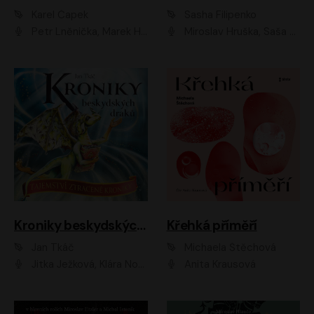
Karel Čapek
Sasha Filipenko
Petr Lněnička, Marek Holý, Ivan Trojan, Ondřej Brousek, Viktor Preiss, Eliška Zbranková, František Němec, Jaroslav Satoranský, Anežka Šťastná, Jaromír Meduna, Různí interpreti
Miroslav Hruška, Saša Rašilov ml., Magdaléna Borová, Kryštof Krhovják
Kroniky beskydských draků: Tajemství ztracené kroniky
Křehká příměří
Jan Tkáč
Michaela Štěchová
Jitka Ježková, Klára Nováková
Anita Krausová