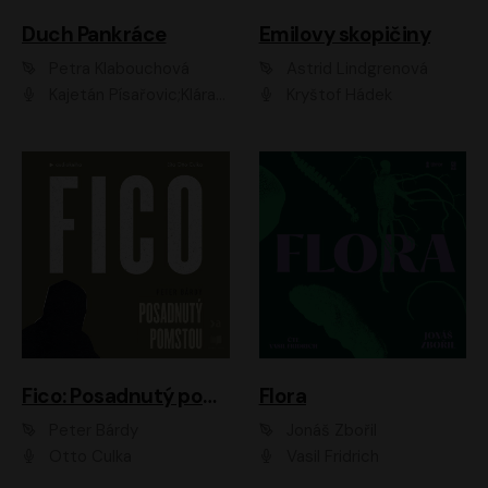
Duch Pankráce
Emilovy skopičiny
Petra Klabouchová
Astrid Lindgrenová
Kajetán Písařovic;Klára Suchá;Petr Neskusil;Karolína Půčková;Adam Trnka Ernest
Kryštof Hádek
Fico: Posadnutý pomstou
Flora
Peter Bárdy
Jonáš Zbořil
Otto Culka
Vasil Fridrich