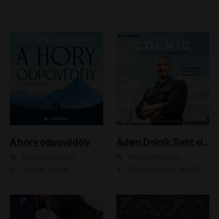
A hory odpověděly
Adam Dolník: Svět elitního vyjednavače
Khaled Hosseini
Martin Moravec
Gustav Hašek
Marek Němec, Josef Pejchal, Petra Bučková