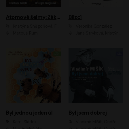
Atomové šelmy: Základna
Blízcí
Kristýna Sněgoňová, František Kotleta
Veronika González
Matouš Ruml
Jana Stryková, Kristýna Skružná
Byl jednou jeden úl
Byl jsem dobrej
Karel Sládek
Vladimír Mišík, Ondřej Bezr
Martin Myšička
Vladimír Mišík, Ondřej Bezr, Viktor Dvořák