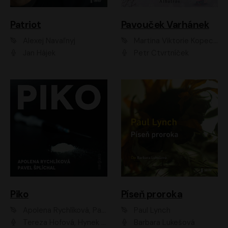
Patriot
Pavouček Varhánek
Alexej Navaľnyj
Martina Viktorie Kopecká
Jan Hájek
Petr Čtvrtníček
Piko
Píseň proroka
Apolena Rychlíková, Pavel Šplíchal
Paul Lynch
Tereza Hofová, Hynek Chmelař, Vojtěch Hrabák, Anna Kameníková, Klára Cibulková
Barbara Lukešová