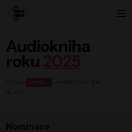
Hlavn
Men
Audiokniha roku
Audiokniha
roku
2025
Známe
vítěze
letošního ročníku
ankety!
Nominace