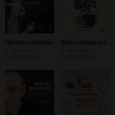
Páni mají radši blondýnky
Parta a cesta proti času 1
Anita Loosová
Martin Goffa
Alena Vránová
Martin Stránský