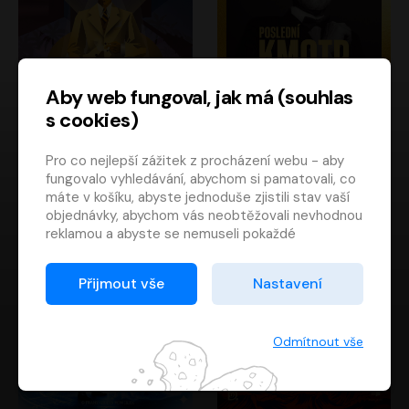
Aby web fungoval, jak má (souhlas
s cookies)
Poslední kapitán
Poslední kmotr
Pro co nejlepší zážitek z procházení webu - aby
Francis Scott Fitzgerald
Mario Puzo
fungovalo vyhledávání, abychom si pamatovali, co
Rudolf Červenka
Oldřich Kaiser
máte v košíku, abyste jednoduše zjistili stav vaší
objednávky, abychom vás neobtěžovali nevhodnou
reklamou a abyste se nemuseli pokaždé
přihlašovat.
Proto od vás potřebujeme souhlas se
Přijmout vše
Nastavení
zpracováním souborů cookies
, tj. malých souborů,
které se dočasně ukládají ve vašem prohlížeči.
Děkujeme, že nám ho dáte a pomůžete nám tak
Odmítnout vše
web zlepšovat.