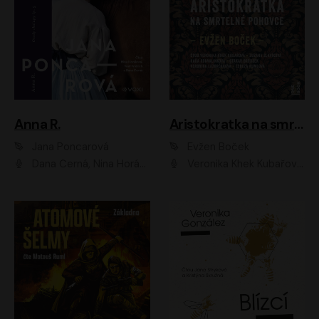
Anna R.
Aristokratka na smrtelné pohovce
Jana Poncarová
Evžen Boček
Dana Černá, Nina Horáková, Vasil Fridrich
Veronika Khek Kubařová, Zuzana Slavíková, Naďa Konvalinková, Veronika Lazorčáková, Tereza Rumlová, Otakar Brousek ml.