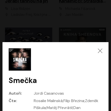
Jeřábi táhnou na jih
Kanálníčci: Strašidla z podzemí
Lisa Ridzén
Michaela Fišarová
Ladislav Frej, Kristýna Frejová, Ladislav Frej ml.
Jan Maxián
Smečka
Katka už nebude divná
Kniha Sheenova
Petra Soukupová
Charlie Sheen
Autoři:
Jordi Casanovas
Aneta Kalertová
Gustav Bubník
Čte:
Rosalie Malinská;Filip Březina;Zdeněk
Piškula;Matěj Převrátil;Dan