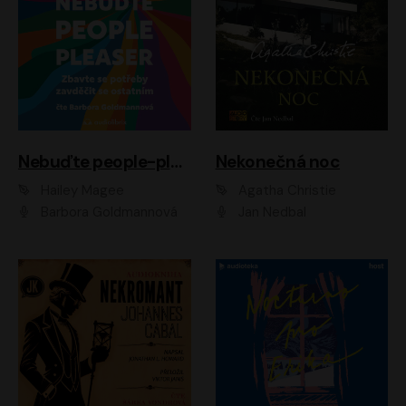
Nebuďte people-pleaser
Nekonečná noc
Hailey Magee
Agatha Christie
Barbora Goldmannová
Jan Nedbal