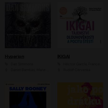
Hyperion
IKIGAI
Dan Simmons
Héctor García, Francesc Miralles
Daniel Bambas, Marie Štípková, Martin Myšička, Miroslav Hanuš, Viktor Kuzník, Jan Hájek, Ondřej Novák
Rudolf Červenka