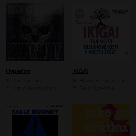
Hyperion
IKIGAI
Dan Simmons
Héctor García, Francesc Miralles
Daniel Bambas, Marie Štípková, Martin Myšička, Miroslav Hanuš, Viktor Kuzník, Jan Hájek, Ondřej Novák
Rudolf Červenka