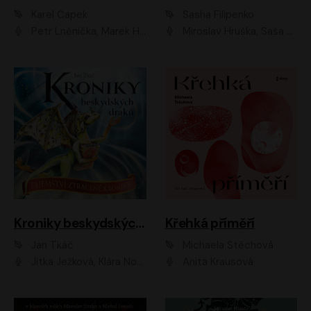
Karel Čapek
Sasha Filipenko
Petr Lněnička, Marek Holý, Ivan Trojan, Ondřej Brousek, Viktor Preiss, Eliška Zbranková, František Němec, Jaroslav Satoranský, Anežka Šťastná, Jaromír Meduna, Různí interpreti
Miroslav Hruška, Saša Rašilov ml., Magdaléna Borová, Kryštof Krhovják
Kroniky beskydských draků: Tajemství ztracené kroniky
Křehká příměří
Jan Tkáč
Michaela Štěchová
Jitka Ježková, Klára Nováková
Anita Krausová