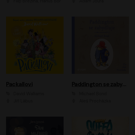
Filip Březina, Hanuš Bor
Adam Joura
Packallovi
Paddington se zabydluje
David Walliams
Michael Bond
Jiří Lábus
Aleš Procházka