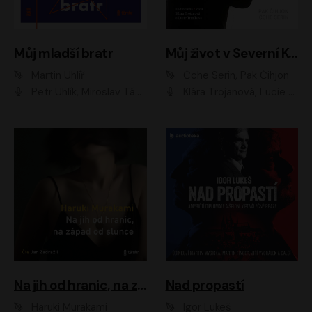
Můj mladší bratr
Můj život v Severní Koreji
Martin Uhlíř
Čche Serin, Pak Čihjon
Petr Uhlík, Miroslav Táborský, Kamil Halbich, Anita Krausová, Michael Vykus
Klára Trojanová, Lucie Trmíková
Na jih od hranic, na západ od slunce
Nad propastí
Haruki Murakami
Igor Lukeš