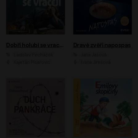
Dobří holubi se vracejí
Dravé zvěři napospas
Ladislav Pecháček
Jana Jašová
Kajetán Písařovic
Ivana Jirešová