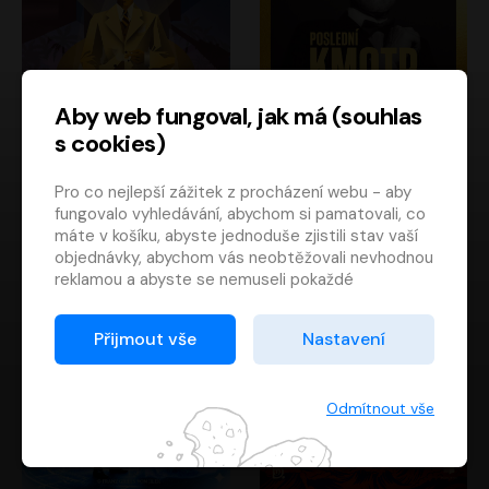
Aby web fungoval, jak má (souhlas
s cookies)
Poslední kapitán
Poslední kmotr
Pro co nejlepší zážitek z procházení webu - aby
Francis Scott Fitzgerald
Mario Puzo
fungovalo vyhledávání, abychom si pamatovali, co
Rudolf Červenka
Oldřich Kaiser
máte v košíku, abyste jednoduše zjistili stav vaší
objednávky, abychom vás neobtěžovali nevhodnou
reklamou a abyste se nemuseli pokaždé
přihlašovat.
Proto od vás potřebujeme souhlas se
Přijmout vše
Nastavení
zpracováním souborů cookies
, tj. malých souborů,
které se dočasně ukládají ve vašem prohlížeči.
Děkujeme, že nám ho dáte a pomůžete nám tak
Odmítnout vše
web zlepšovat.