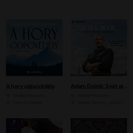
A hory odpověděly
Adam Dolník: Svět elitního vyjednavače
Khaled Hosseini
Martin Moravec
Gustav Hašek
Marek Němec, Josef Pejchal, Petra Bučková