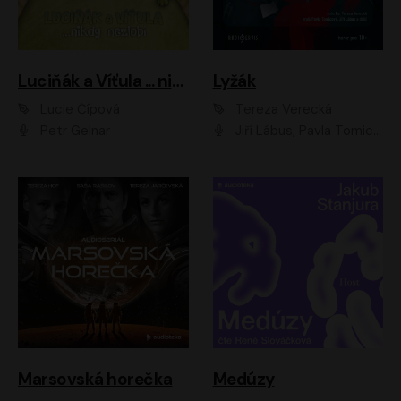
Luciňák a Víťula ... nikdy nezlobí
Lyžák
Lucie Čípová
Tereza Verecká
Petr Gelnar
Jiří Lábus, Pavla Tomicová, Diana Toniková, Eva Klesnil Sinkovičová, Členové Dismanova rozhlasového dětského souboru
Marsovská horečka
Medúzy