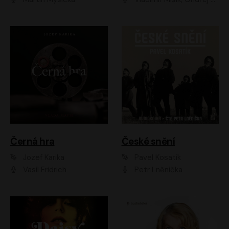
Černá hra
České snění
Jozef Karika
Pavel Kosatík
Vasil Fridrich
Petr Lněnička