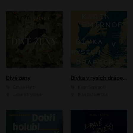
Divé ženy
Dívka v rysích drápech
Emilia Hart
Karin Smirnoff
Jana Stryková
Kryštof Bartoš