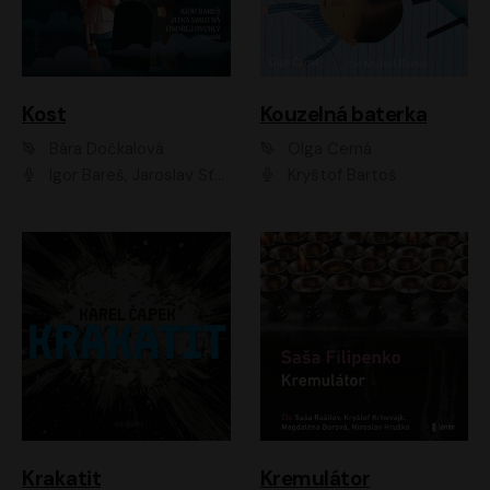
Kost
Kouzelná baterka
Bára Dočkalová
Olga Černá
Igor Bareš, Jaroslav Šťastný, Rikka Muchowová, Ondřej Rychlý, Jitka Smutná, Filip Kaňkovský, Hanuš Bor, Ctirad Götz, Pavel Batěk, Miroslav Hanuš, Adam Ernest, Jan Vlasák, Veronika Lazorčáková, Mikuláš Čížek
Kryštof Bartoš
Krakatit
Kremulátor