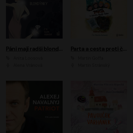
Páni mají radši blondýnky
Parta a cesta proti času 1
Anita Loosová
Martin Goffa
Alena Vránová
Martin Stránský