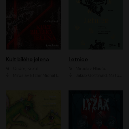
Kult bílého jelena
Letnice
Ondřej Krotil
Miroslav Hlaučo
Miroslav Etzler;Michal Isteník;David Prachař;Jaromír Meduna;Katarína Tlapák;Luboš Ondráček;Pavel Soukup;Zdeněk Junák;Zbyšek Pantůček;Ladislav Cigánek;Adam Joura;Karolína Zbořilová;Zbyšek Horák;Filip Jančík;Ondřej Novák;Richard Wágner
Jakub Gottwald, Matouš Ruml