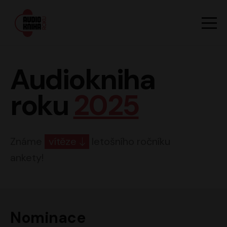
Hlavn
Men
Audiokniha roku
Audiokniha
roku
2025
Známe
vítěze
letošního ročníku
ankety!
Nominace