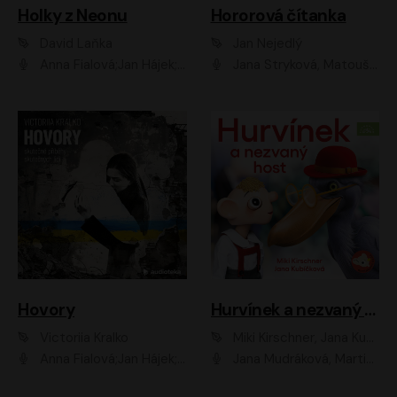
Holky z Neonu
Hororová čítanka
David Laňka
Jan Nejedlý
Anna Fialová;Jan Hájek;Šimon Bilina;Dana Černá;Dana Syslová;Ondřej Malý;Radím Jíra;Sára Korbelová;Anna Peřinová;Nela Cikánová Štefanová
Jana Stryková, Matouš Ruml
Hovory
Hurvínek a nezvaný host
Victoriia Kralko
Miki Kirschner, Jana Kubíčková
Anna Fialová;Jan Hájek;Miloslav König;Jitka Sedláčková;Pavla Beretová;Marie Anna Myšičková;Zdeněk Piškula;Daniel Krejčík;Petra Kosková;Kryštof Bartoš;Tereza Jarčevská;Tomáš Pavelka
Jana Mudráková, Martin Trecha, David Janošek, Barbora Dobišarová, Karolina Otevřelová