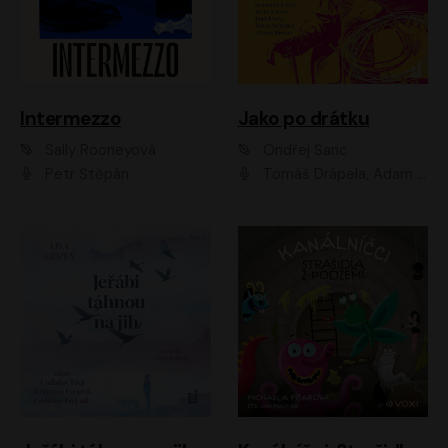
Intermezzo
Jako po drátku
Sally Rooneyová
Ondřej Šanc
Petr Štěpán
Tomáš Drápela, Adam Ernest, Tereza Dočkalová, Tomáš Weisser