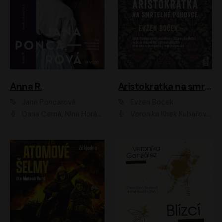
Anna R.
Aristokratka na smrtelné pohovce
Jana Poncarová
Evžen Boček
Dana Černá, Nina Horáková, Vasil Fridrich
Veronika Khek Kubařová, Zuzana Slavíková, Naďa Konvalinková, Veronika Lazorčáková, Tereza Rumlová, Otakar Brousek ml.