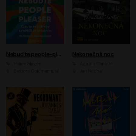
Nebuďte people-pleaser
Nekonečná noc
Hailey Magee
Agatha Christie
Barbora Goldmannová
Jan Nedbal