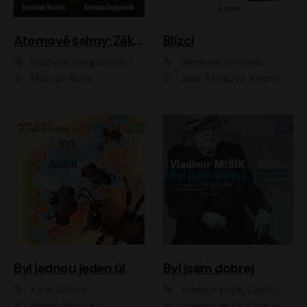
Atomové šelmy: Základna
Blízcí
Kristýna Sněgoňová, František Kotleta
Veronika González
Matouš Ruml
Jana Stryková, Kristýna Skružná
Byl jednou jeden úl
Byl jsem dobrej
Karel Sládek
Vladimír Mišík, Ondřej Bezr
Martin Myšička
Vladimír Mišík, Ondřej Bezr, Viktor Dvořák