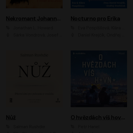
Nekromant Johannes Cabal
Nocturno pro Erika
Jonathan L. Howard
Eva Pospíšilová, Klára Pospíšilová
Šárka Vondrová, Josef Kudláček
Daniel Krejčík, Ondřej Dvořáček
Nůž
O hvězdách víš hovno
Salman Rushdie
Petr Hanel