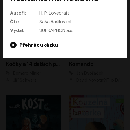
Autoři:
H. P. Lovecraft
Čte:
Saša Rašilov ml.
Vydal:
SUPRAPHON a.s.
Přehrát ukázku
Kočky a 14 dalších povídek
Komando
Bernard Minier
Jan Dvořáček
Jiří Schwarz
David Novotný;Filip Březina;Marek Daniel