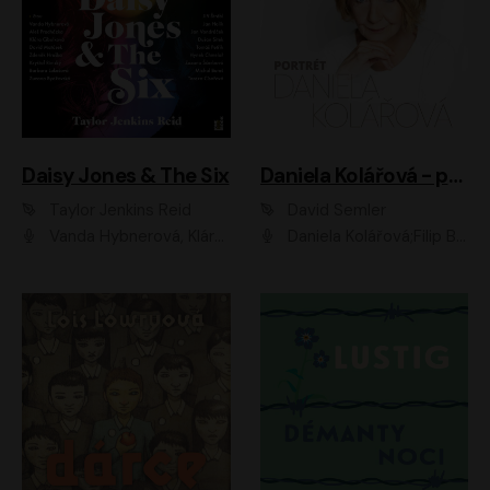
Daisy Jones & The Six
Daniela Kolářová - portrét
Taylor Jenkins Reid
David Semler
Vanda Hybnerová, Klára Cibulková, David Matásek, Zdeněk Hruška, Kryštof Rímský, Barbara Lukešová, Zuzana Bydžovská, Jiří Štrébl, Jan Holík, Jan Vondráček, Dušan Sitek, Tomáš Petřík, Hynek Chmelař, Zuzana Ščerbová, Michal Bureš, Tereza Císařová
Daniela Kolářová;Filip Březina;Jan Vlasák