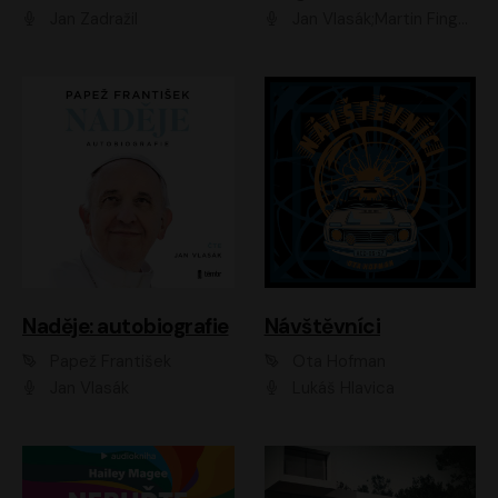
Jan Zadražil
Jan Vlasák;Martin Finger;Martin Myšička;Jiří Vyorálek;Václav Neužil
Naděje: autobiografie
Návštěvníci
Papež František
Ota Hofman
Jan Vlasák
Lukáš Hlavica