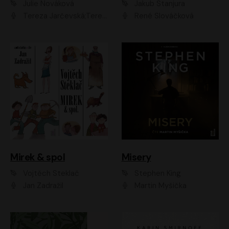
Julie Nováková
Jakub Stanjura
Tereza Jarčevská;Tereza Hof;Saša Rašilov
René Slováčková
Mirek & spol
Misery
Vojtěch Steklač
Stephen King
Jan Zadražil
Martin Myšička