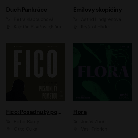
Duch Pankráce
Emilovy skopičiny
Petra Klabouchová
Astrid Lindgrenová
Kajetán Písařovic;Klára Suchá;Petr Neskusil;Karolína Půčková;Adam Trnka Ernest
Kryštof Hádek
Fico: Posadnutý pomstou
Flora
Peter Bárdy
Jonáš Zbořil
Otto Culka
Vasil Fridrich