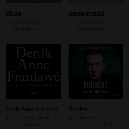
Dárce
Démanty noci
Lois Lowryová
Arnošt Lustig
David Novotný
Kryštof Bartoš, Pavel Batěk, Hanuš Bor, Ondřej Brousek, Taťjana Medvecká, Jakub Nemčok, Martin Písařík, Kajetán Písařovic, Martin Preiss, Matouš Ruml, Jan Vlasák
Deník Anne Frankové
Disident
Anne Frank, Miroslav Bambušek
David M. Herszenhorn
Magdaléna Borová, Anežka Šťastná, Eva Salzmannová, Hana Frejková, Igor Chmela, Lucie Trmíková, Magdalena Sidonová, Mark Kristián Hochman, Martin Finger, Miloslav Mejzlík, Zuzana Stivínová, Elia Moretti, Gabriela Pyšná, Josef Klíč, Karel Mitáš, Lukáš Mik, Petr Fučík, Stanislav Vacek, Tomáš Vtípil
Saša Rašilov ml., Martin Myšička, Denisa Barešová