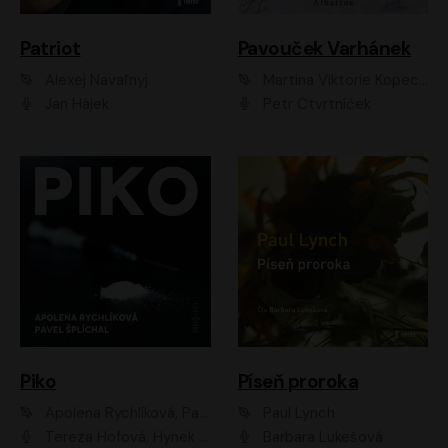
Patriot
Pavouček Varhánek
Alexej Navaľnyj
Martina Viktorie Kopecká
Jan Hájek
Petr Čtvrtníček
Piko
Píseň proroka
Apolena Rychlíková, Pavel Šplíchal
Paul Lynch
Tereza Hofová, Hynek Chmelař, Vojtěch Hrabák, Anna Kameníková, Klára Cibulková
Barbara Lukešová