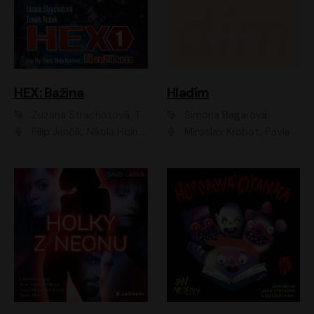
HEX: Bažina
Hladím
Zuzana Strachotová, Tomáš Košek
Simona Bagarová
Filip Jančík, Nikola Heinzlová
Miroslav Krobot, Pavla Beretová, Jan Cina, Lenka Termerová, Petra Špalková