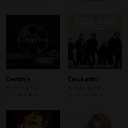
Černá hra
České snění
Jozef Karika
Pavel Kosatík
Vasil Fridrich
Petr Lněnička