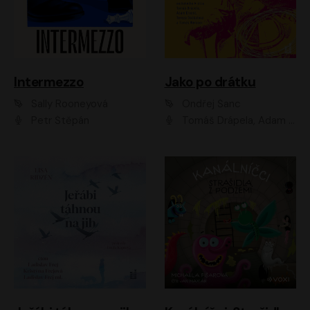
Intermezzo
Jako po drátku
Sally Rooneyová
Ondřej Šanc
Petr Štěpán
Tomáš Drápela, Adam Ernest, Tereza Dočkalová, Tomáš Weisser