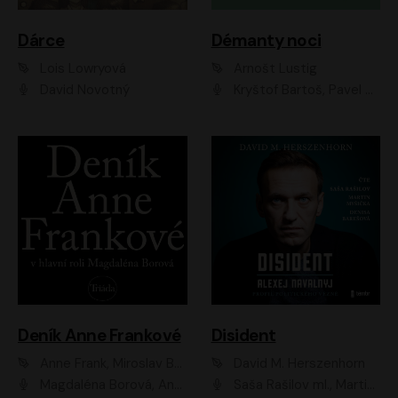
Dárce
Démanty noci
Lois Lowryová
Arnošt Lustig
David Novotný
Kryštof Bartoš, Pavel Batěk, Hanuš Bor, Ondřej Brousek, Taťjana Medvecká, Jakub Nemčok, Martin Písařík, Kajetán Písařovic, Martin Preiss, Matouš Ruml, Jan Vlasák
Deník Anne Frankové
Disident
Anne Frank, Miroslav Bambušek
David M. Herszenhorn
Magdaléna Borová, Anežka Šťastná, Eva Salzmannová, Hana Frejková, Igor Chmela, Lucie Trmíková, Magdalena Sidonová, Mark Kristián Hochman, Martin Finger, Miloslav Mejzlík, Zuzana Stivínová, Elia Moretti, Gabriela Pyšná, Josef Klíč, Karel Mitáš, Lukáš Mik, Petr Fučík, Stanislav Vacek, Tomáš Vtípil
Saša Rašilov ml., Martin Myšička, Denisa Barešová