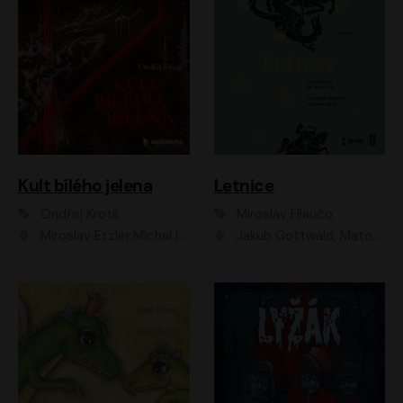
Kult bílého jelena
Letnice
Ondřej Krotil
Miroslav Hlaučo
Miroslav Etzler;Michal Isteník;David Prachař;Jaromír Meduna;Katarína Tlapák;Luboš Ondráček;Pavel Soukup;Zdeněk Junák;Zbyšek Pantůček;Ladislav Cigánek;Adam Joura;Karolína Zbořilová;Zbyšek Horák;Filip Jančík;Ondřej Novák;Richard Wágner
Jakub Gottwald, Matouš Ruml