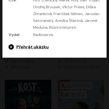
Čte:
Petr Lněnička, Marek Holý, Ivan Trojan,
Ondřej Brousek, Viktor Preiss, Eliška
Zbranková, František Němec, Jaroslav
Satoranský, Anežka Šťastná, Jaromír
Meduna, Různí interpreti
Vydal:
Radioservis
Přehrát ukázku
Kočky a 14 dalších povídek
Komando
Bernard Minier
Jan Dvořáček
Jiří Schwarz
David Novotný;Filip Březina;Marek Daniel