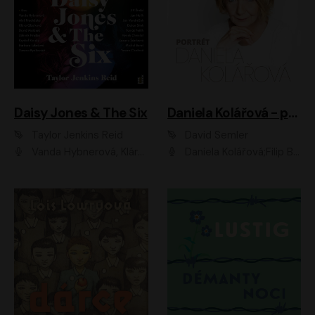
Daisy Jones & The Six
Daniela Kolářová - portrét
Taylor Jenkins Reid
David Semler
Vanda Hybnerová, Klára Cibulková, David Matásek, Zdeněk Hruška, Kryštof Rímský, Barbara Lukešová, Zuzana Bydžovská, Jiří Štrébl, Jan Holík, Jan Vondráček, Dušan Sitek, Tomáš Petřík, Hynek Chmelař, Zuzana Ščerbová, Michal Bureš, Tereza Císařová
Daniela Kolářová;Filip Březina;Jan Vlasák