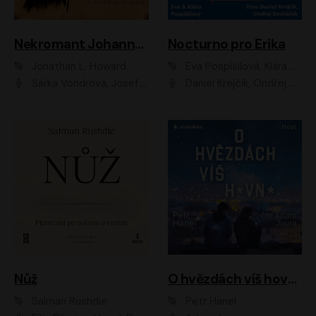
Nekromant Johannes Cabal
Nocturno pro Erika
Jonathan L. Howard
Eva Pospíšilová, Klára Pospíšilová
Šárka Vondrová, Josef Kudláček
Daniel Krejčík, Ondřej Dvořáček
Nůž
O hvězdách víš hovno
Salman Rushdie
Petr Hanel