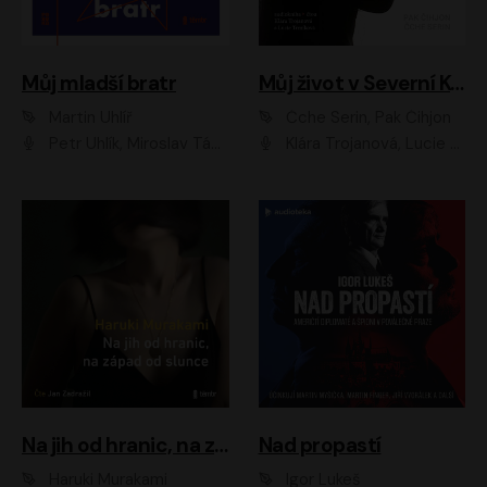
Můj mladší bratr
Můj život v Severní Koreji
Martin Uhlíř
Čche Serin, Pak Čihjon
Petr Uhlík, Miroslav Táborský, Kamil Halbich, Anita Krausová, Michael Vykus
Klára Trojanová, Lucie Trmíková
Na jih od hranic, na západ od slunce
Nad propastí
Haruki Murakami
Igor Lukeš