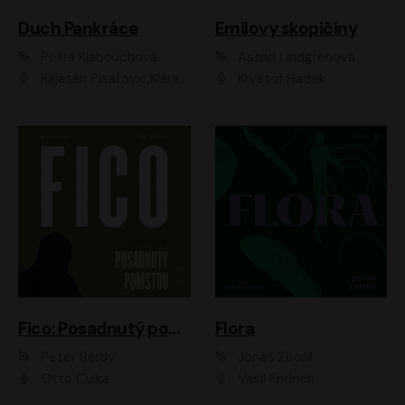
Duch Pankráce
Emilovy skopičiny
Petra Klabouchová
Astrid Lindgrenová
Kajetán Písařovic;Klára Suchá;Petr Neskusil;Karolína Půčková;Adam Trnka Ernest
Kryštof Hádek
Fico: Posadnutý pomstou
Flora
Peter Bárdy
Jonáš Zbořil
Otto Culka
Vasil Fridrich