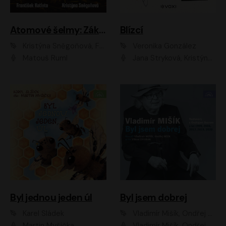
Atomové šelmy: Základna
Blízcí
Kristýna Sněgoňová, František Kotleta
Veronika González
Matouš Ruml
Jana Stryková, Kristýna Skružná
Byl jednou jeden úl
Byl jsem dobrej
Karel Sládek
Vladimír Mišík, Ondřej Bezr
Martin Myšička
Vladimír Mišík, Ondřej Bezr, Viktor Dvořák