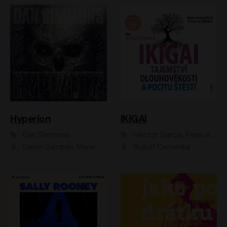
Hyperion
IKIGAI
Dan Simmons
Héctor García, Francesc Miralles
Daniel Bambas, Marie Štípková, Martin Myšička, Miroslav Hanuš, Viktor Kuzník, Jan Hájek, Ondřej Novák
Rudolf Červenka