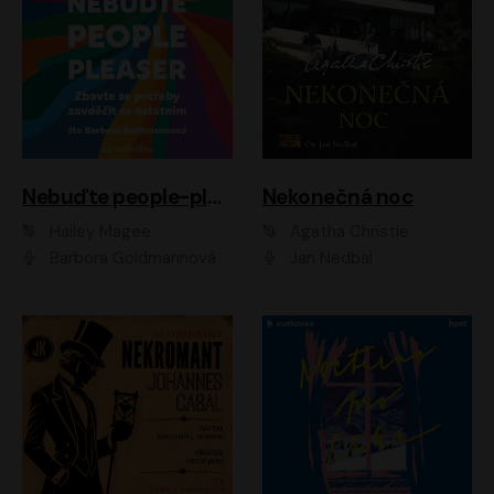
Nebuďte people-pleaser
Nekonečná noc
Hailey Magee
Agatha Christie
Barbora Goldmannová
Jan Nedbal