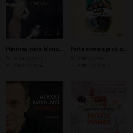
Páni mají radši blondýnky
Parta a cesta proti času 1
Anita Loosová
Martin Goffa
Alena Vránová
Martin Stránský