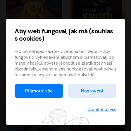
Aby web fungoval, jak má (souhlas
s cookies)
Poslední kapitán
Poslední kmotr
Pro co nejlepší zážitek z procházení webu - aby
Francis Scott Fitzgerald
Mario Puzo
fungovalo vyhledávání, abychom si pamatovali, co
Rudolf Červenka
Oldřich Kaiser
máte v košíku, abyste jednoduše zjistili stav vaší
objednávky, abychom vás neobtěžovali nevhodnou
reklamou a abyste se nemuseli pokaždé
přihlašovat.
Proto od vás potřebujeme souhlas se
Přijmout vše
Nastavení
zpracováním souborů cookies
, tj. malých souborů,
které se dočasně ukládají ve vašem prohlížeči.
Děkujeme, že nám ho dáte a pomůžete nám tak
Odmítnout vše
web zlepšovat.