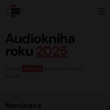
Hlavn
Men
Audiokniha roku
Audiokniha
roku
2025
Známe
vítěze
letošního ročníku
ankety!
Nominace