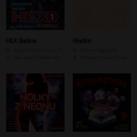
HEX: Bažina
Hladím
Zuzana Strachotová, Tomáš Košek
Simona Bagarová
Filip Jančík, Nikola Heinzlová
Miroslav Krobot, Pavla Beretová, Jan Cina, Lenka Termerová, Petra Špalková