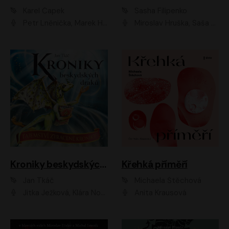
Karel Čapek
Sasha Filipenko
Petr Lněnička, Marek Holý, Ivan Trojan, Ondřej Brousek, Viktor Preiss, Eliška Zbranková, František Němec, Jaroslav Satoranský, Anežka Šťastná, Jaromír Meduna, Různí interpreti
Miroslav Hruška, Saša Rašilov ml., Magdaléna Borová, Kryštof Krhovják
Kroniky beskydských draků: Tajemství ztracené kroniky
Křehká příměří
Jan Tkáč
Michaela Štěchová
Jitka Ježková, Klára Nováková
Anita Krausová