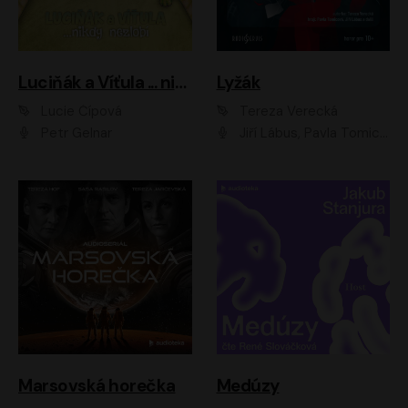
Luciňák a Víťula ... nikdy nezlobí
Lyžák
Lucie Čípová
Tereza Verecká
Petr Gelnar
Jiří Lábus, Pavla Tomicová, Diana Toniková, Eva Klesnil Sinkovičová, Členové Dismanova rozhlasového dětského souboru
Marsovská horečka
Medúzy