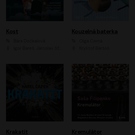
Kost
Kouzelná baterka
Bára Dočkalová
Olga Černá
Igor Bareš, Jaroslav Šťastný, Rikka Muchowová, Ondřej Rychlý, Jitka Smutná, Filip Kaňkovský, Hanuš Bor, Ctirad Götz, Pavel Batěk, Miroslav Hanuš, Adam Ernest, Jan Vlasák, Veronika Lazorčáková, Mikuláš Čížek
Kryštof Bartoš
Krakatit
Kremulátor