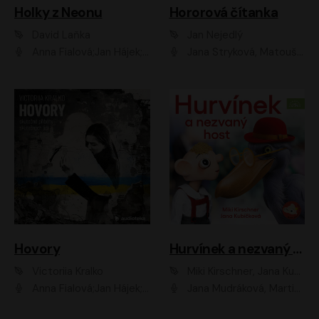
Holky z Neonu
Hororová čítanka
David Laňka
Jan Nejedlý
Anna Fialová;Jan Hájek;Šimon Bilina;Dana Černá;Dana Syslová;Ondřej Malý;Radím Jíra;Sára Korbelová;Anna Peřinová;Nela Cikánová Štefanová
Jana Stryková, Matouš Ruml
Hovory
Hurvínek a nezvaný host
Victoriia Kralko
Miki Kirschner, Jana Kubíčková
Anna Fialová;Jan Hájek;Miloslav König;Jitka Sedláčková;Pavla Beretová;Marie Anna Myšičková;Zdeněk Piškula;Daniel Krejčík;Petra Kosková;Kryštof Bartoš;Tereza Jarčevská;Tomáš Pavelka
Jana Mudráková, Martin Trecha, David Janošek, Barbora Dobišarová, Karolina Otevřelová