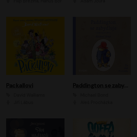
Filip Březina, Hanuš Bor
Adam Joura
Packallovi
Paddington se zabydluje
David Walliams
Michael Bond
Jiří Lábus
Aleš Procházka