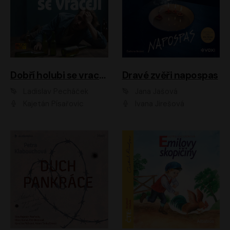
Dobří holubi se vracejí
Dravé zvěři napospas
Ladislav Pecháček
Jana Jašová
Kajetán Písařovic
Ivana Jirešová