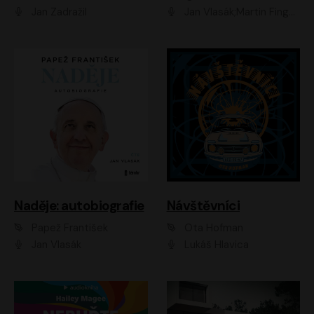
Jan Zadražil
Jan Vlasák;Martin Finger;Martin Myšička;Jiří Vyorálek;Václav Neužil
Naděje: autobiografie
Návštěvníci
Papež František
Ota Hofman
Jan Vlasák
Lukáš Hlavica