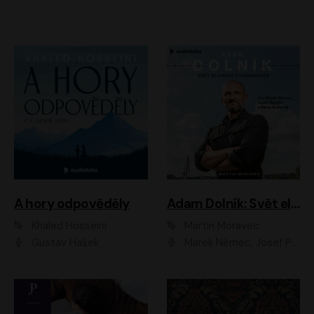
A hory odpověděly
Adam Dolník: Svět elitního vyjednavače
Khaled Hosseini
Martin Moravec
Gustav Hašek
Marek Němec, Josef Pejchal, Petra Bučková