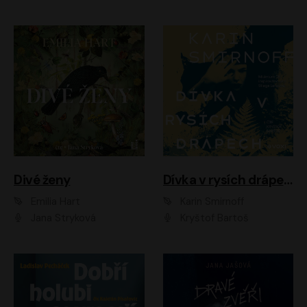
Divé ženy
Dívka v rysích drápech
Emilia Hart
Karin Smirnoff
Jana Stryková
Kryštof Bartoš