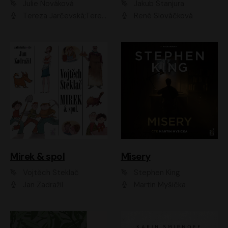
Julie Nováková
Jakub Stanjura
Tereza Jarčevská;Tereza Hof;Saša Rašilov
René Slováčková
Mirek & spol
Misery
Vojtěch Steklač
Stephen King
Jan Zadražil
Martin Myšička