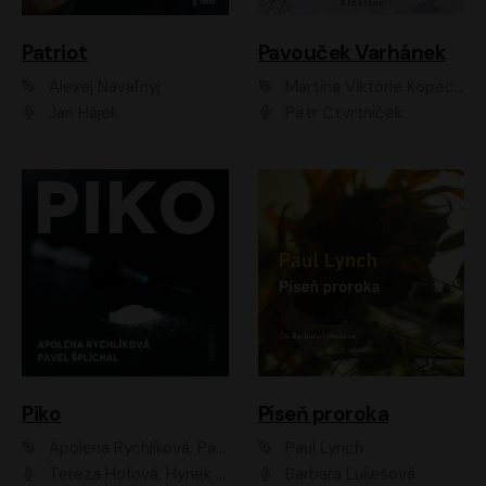
Patriot
Pavouček Varhánek
Alexej Navaľnyj
Martina Viktorie Kopecká
Jan Hájek
Petr Čtvrtníček
Piko
Píseň proroka
Apolena Rychlíková, Pavel Šplíchal
Paul Lynch
Tereza Hofová, Hynek Chmelař, Vojtěch Hrabák, Anna Kameníková, Klára Cibulková
Barbara Lukešová