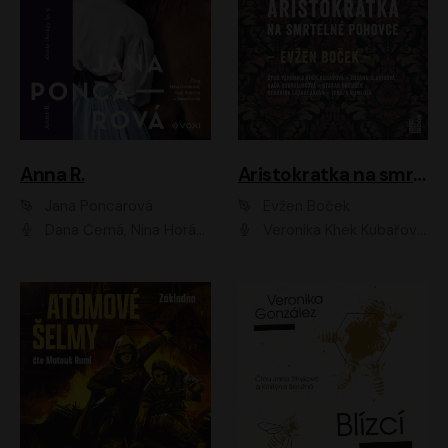
Anna R.
Aristokratka na smrtelné pohovce
Jana Poncarová
Evžen Boček
Dana Černá, Nina Horáková, Vasil Fridrich
Veronika Khek Kubařová, Zuzana Slavíková, Naďa Konvalinková, Veronika Lazorčáková, Tereza Rumlová, Otakar Brousek ml.