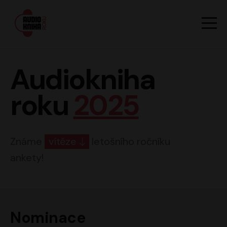
Hlavn
Men
Audiokniha roku
Audiokniha
roku
2025
Známe
vítěze
letošního ročníku
ankety!
Nominace