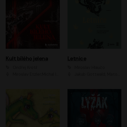
Kult bílého jelena
Letnice
Ondřej Krotil
Miroslav Hlaučo
Miroslav Etzler;Michal Isteník;David Prachař;Jaromír Meduna;Katarína Tlapák;Luboš Ondráček;Pavel Soukup;Zdeněk Junák;Zbyšek Pantůček;Ladislav Cigánek;Adam Joura;Karolína Zbořilová;Zbyšek Horák;Filip Jančík;Ondřej Novák;Richard Wágner
Jakub Gottwald, Matouš Ruml