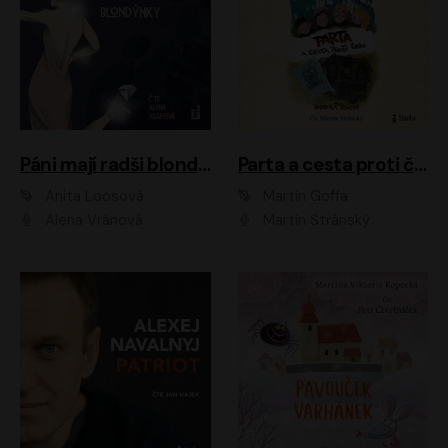
Páni mají radši blondýnky
Parta a cesta proti času 1
Anita Loosová
Martin Goffa
Alena Vránová
Martin Stránský