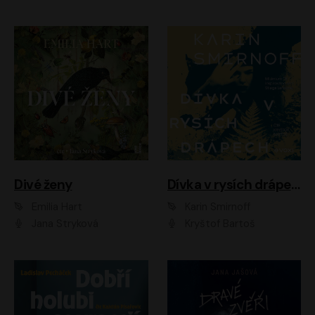
Divé ženy
Dívka v rysích drápech
Emilia Hart
Karin Smirnoff
Jana Stryková
Kryštof Bartoš