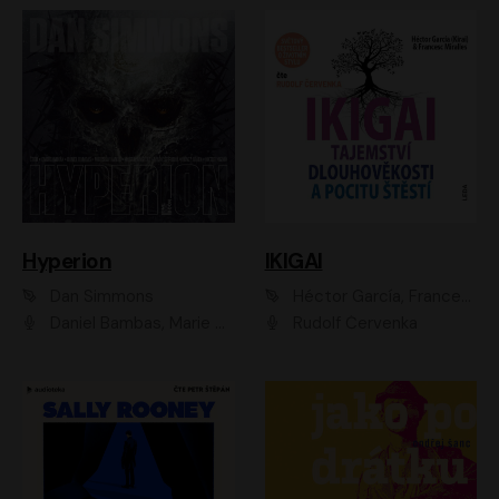
Hyperion
IKIGAI
Dan Simmons
Héctor García, Francesc Miralles
Daniel Bambas, Marie Štípková, Martin Myšička, Miroslav Hanuš, Viktor Kuzník, Jan Hájek, Ondřej Novák
Rudolf Červenka