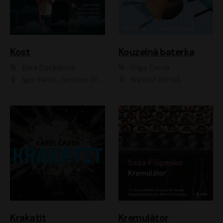
Kost
Kouzelná baterka
Bára Dočkalová
Olga Černá
Igor Bareš, Jaroslav Šťastný, Rikka Muchowová, Ondřej Rychlý, Jitka Smutná, Filip Kaňkovský, Hanuš Bor, Ctirad Götz, Pavel Batěk, Miroslav Hanuš, Adam Ernest, Jan Vlasák, Veronika Lazorčáková, Mikuláš Čížek
Kryštof Bartoš
Krakatit
Kremulátor