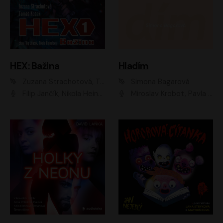
HEX: Bažina
Hladím
Zuzana Strachotová, Tomáš Košek
Simona Bagarová
Filip Jančík, Nikola Heinzlová
Miroslav Krobot, Pavla Beretová, Jan Cina, Lenka Termerová, Petra Špalková