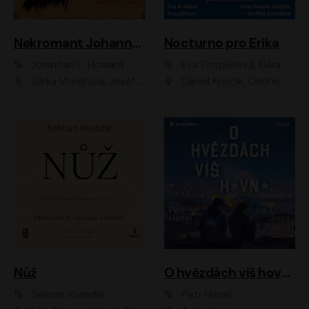
Nekromant Johannes Cabal
Nocturno pro Erika
Jonathan L. Howard
Eva Pospíšilová, Klára Pospíšilová
Šárka Vondrová, Josef Kudláček
Daniel Krejčík, Ondřej Dvořáček
Nůž
O hvězdách víš hovno
Salman Rushdie
Petr Hanel