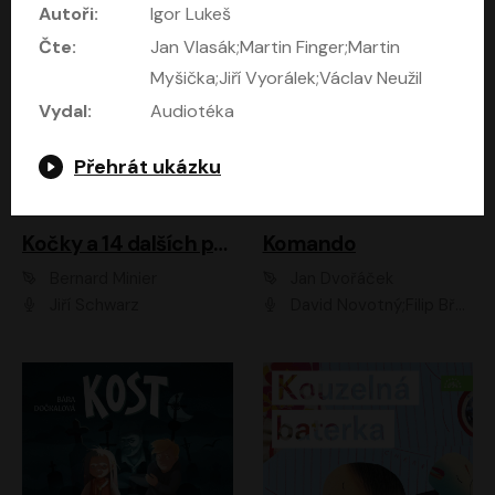
Autoři:
Igor Lukeš
Čte:
Jan Vlasák;Martin Finger;Martin
Myšička;Jiří Vyorálek;Václav Neužil
Vydal:
Audiotéka
Přehrát ukázku
Kočky a 14 dalších povídek
Komando
Bernard Minier
Jan Dvořáček
Jiří Schwarz
David Novotný;Filip Březina;Marek Daniel