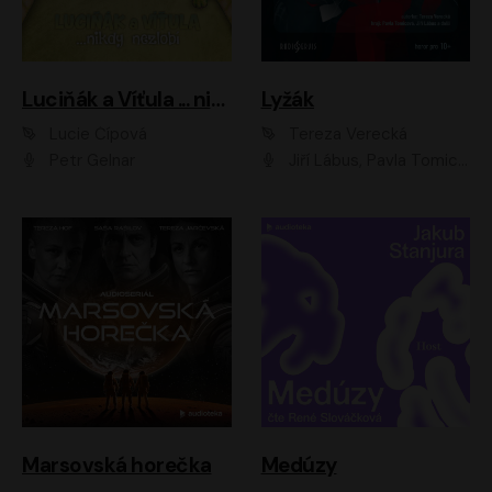
Luciňák a Víťula ... nikdy nezlobí
Lyžák
Lucie Čípová
Tereza Verecká
Petr Gelnar
Jiří Lábus, Pavla Tomicová, Diana Toniková, Eva Klesnil Sinkovičová, Členové Dismanova rozhlasového dětského souboru
Marsovská horečka
Medúzy