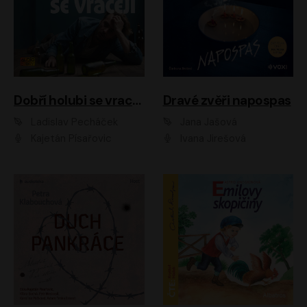
Dobří holubi se vracejí
Dravé zvěři napospas
Ladislav Pecháček
Jana Jašová
Kajetán Písařovic
Ivana Jirešová