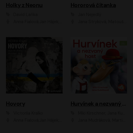
Holky z Neonu
Hororová čítanka
David Laňka
Jan Nejedlý
Anna Fialová;Jan Hájek;Šimon Bilina;Dana Černá;Dana Syslová;Ondřej Malý;Radím Jíra;Sára Korbelová;Anna Peřinová;Nela Cikánová Štefanová
Jana Stryková, Matouš Ruml
Hovory
Hurvínek a nezvaný host
Victoriia Kralko
Miki Kirschner, Jana Kubíčková
Anna Fialová;Jan Hájek;Miloslav König;Jitka Sedláčková;Pavla Beretová;Marie Anna Myšičková;Zdeněk Piškula;Daniel Krejčík;Petra Kosková;Kryštof Bartoš;Tereza Jarčevská;Tomáš Pavelka
Jana Mudráková, Martin Trecha, David Janošek, Barbora Dobišarová, Karolina Otevřelová