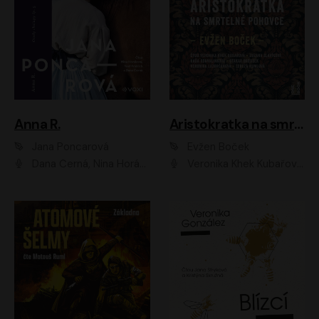
Anna R.
Aristokratka na smrtelné pohovce
Jana Poncarová
Evžen Boček
Dana Černá, Nina Horáková, Vasil Fridrich
Veronika Khek Kubařová, Zuzana Slavíková, Naďa Konvalinková, Veronika Lazorčáková, Tereza Rumlová, Otakar Brousek ml.