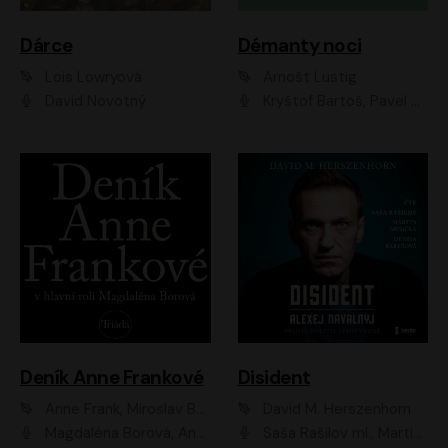
Dárce
Démanty noci
Lois Lowryová
Arnošt Lustig
David Novotný
Kryštof Bartoš, Pavel Batěk, Hanuš Bor, Ondřej Brousek, Taťjana Medvecká, Jakub Nemčok, Martin Písařík, Kajetán Písařovic, Martin Preiss, Matouš Ruml, Jan Vlasák
Deník Anne Frankové
Disident
Anne Frank, Miroslav Bambušek
David M. Herszenhorn
Magdaléna Borová, Anežka Šťastná, Eva Salzmannová, Hana Frejková, Igor Chmela, Lucie Trmíková, Magdalena Sidonová, Mark Kristián Hochman, Martin Finger, Miloslav Mejzlík, Zuzana Stivínová, Elia Moretti, Gabriela Pyšná, Josef Klíč, Karel Mitáš, Lukáš Mik, Petr Fučík, Stanislav Vacek, Tomáš Vtípil
Saša Rašilov ml., Martin Myšička, Denisa Barešová