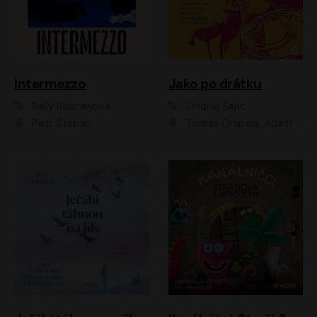
Intermezzo
Jako po drátku
Sally Rooneyová
Ondřej Šanc
Petr Štěpán
Tomáš Drápela, Adam Ernest, Tereza Dočkalová, Tomáš Weisser