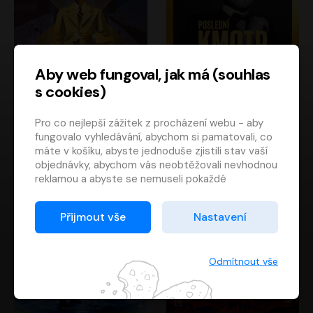
Aby web fungoval, jak má (souhlas
s cookies)
Poslední kapitán
Poslední kmotr
Pro co nejlepší zážitek z procházení webu - aby
Francis Scott Fitzgerald
Mario Puzo
fungovalo vyhledávání, abychom si pamatovali, co
Rudolf Červenka
Oldřich Kaiser
máte v košíku, abyste jednoduše zjistili stav vaší
objednávky, abychom vás neobtěžovali nevhodnou
reklamou a abyste se nemuseli pokaždé
přihlašovat.
Proto od vás potřebujeme souhlas se
Přijmout vše
Nastavení
zpracováním souborů cookies
, tj. malých souborů,
které se dočasně ukládají ve vašem prohlížeči.
Děkujeme, že nám ho dáte a pomůžete nám tak
Odmítnout vše
web zlepšovat.