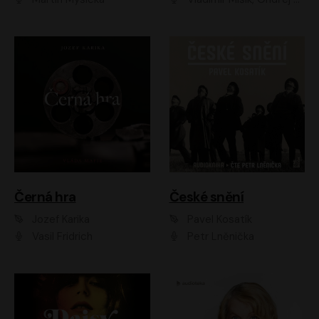
Černá hra
České snění
Jozef Karika
Pavel Kosatík
Vasil Fridrich
Petr Lněnička