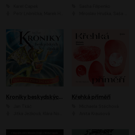
Karel Čapek
Sasha Filipenko
Petr Lněnička, Marek Holý, Ivan Trojan, Ondřej Brousek, Viktor Preiss, Eliška Zbranková, František Němec, Jaroslav Satoranský, Anežka Šťastná, Jaromír Meduna, Různí interpreti
Miroslav Hruška, Saša Rašilov ml., Magdaléna Borová, Kryštof Krhovják
Kroniky beskydských draků: Tajemství ztracené kroniky
Křehká příměří
Jan Tkáč
Michaela Štěchová
Jitka Ježková, Klára Nováková
Anita Krausová