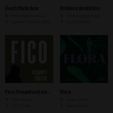
Duch Pankráce
Emilovy skopičiny
Petra Klabouchová
Astrid Lindgrenová
Kajetán Písařovic;Klára Suchá;Petr Neskusil;Karolína Půčková;Adam Trnka Ernest
Kryštof Hádek
Fico: Posadnutý pomstou
Flora
Peter Bárdy
Jonáš Zbořil
Otto Culka
Vasil Fridrich