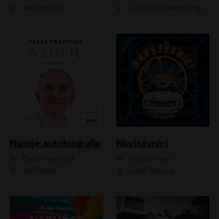
Jan Zadražil
Jan Vlasák;Martin Finger;Martin Myšička;Jiří Vyorálek;Václav Neužil
Naděje: autobiografie
Návštěvníci
Papež František
Ota Hofman
Jan Vlasák
Lukáš Hlavica