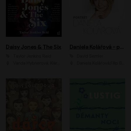
Daisy Jones & The Six
Daniela Kolářová - portrét
Taylor Jenkins Reid
David Semler
Vanda Hybnerová, Klára Cibulková, David Matásek, Zdeněk Hruška, Kryštof Rímský, Barbara Lukešová, Zuzana Bydžovská, Jiří Štrébl, Jan Holík, Jan Vondráček, Dušan Sitek, Tomáš Petřík, Hynek Chmelař, Zuzana Ščerbová, Michal Bureš, Tereza Císařová
Daniela Kolářová;Filip Březina;Jan Vlasák