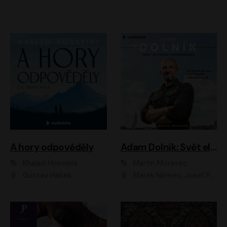
A hory odpověděly
Adam Dolník: Svět elitního vyjednavače
Khaled Hosseini
Martin Moravec
Gustav Hašek
Marek Němec, Josef Pejchal, Petra Bučková