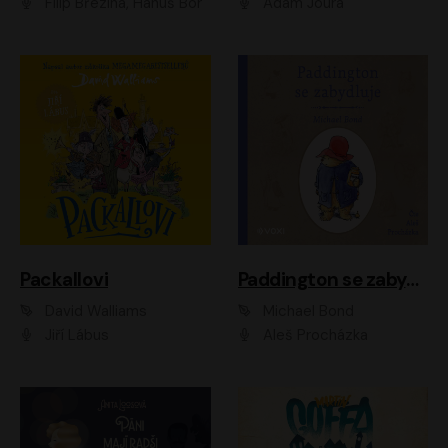
Filip Březina, Hanuš Bor
Adam Joura
Packallovi
Paddington se zabydluje
David Walliams
Michael Bond
Jiří Lábus
Aleš Procházka