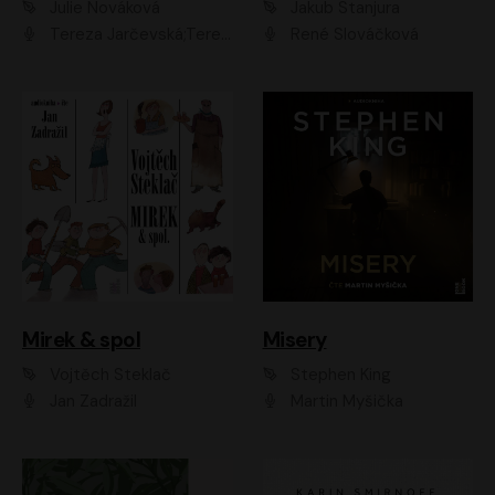
Julie Nováková
Jakub Stanjura
Tereza Jarčevská;Tereza Hof;Saša Rašilov
René Slováčková
Mirek & spol
Misery
Vojtěch Steklač
Stephen King
Jan Zadražil
Martin Myšička