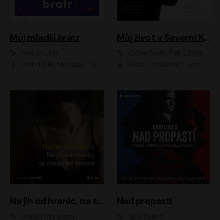
Můj mladší bratr
Můj život v Severní Koreji
Martin Uhlíř
Čche Serin, Pak Čihjon
Petr Uhlík, Miroslav Táborský, Kamil Halbich, Anita Krausová, Michael Vykus
Klára Trojanová, Lucie Trmíková
Na jih od hranic, na západ od slunce
Nad propastí
Haruki Murakami
Igor Lukeš