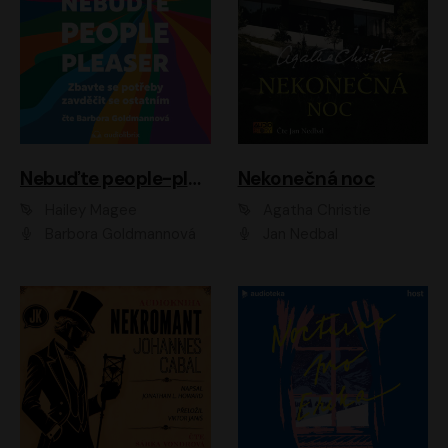
Nebuďte people-pleaser
Nekonečná noc
Hailey Magee
Agatha Christie
Barbora Goldmannová
Jan Nedbal