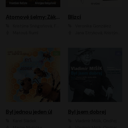
Atomové šelmy: Základna
Blízcí
Kristýna Sněgoňová, František Kotleta
Veronika González
Matouš Ruml
Jana Stryková, Kristýna Skružná
Byl jednou jeden úl
Byl jsem dobrej
Karel Sládek
Vladimír Mišík, Ondřej Bezr
Martin Myšička
Vladimír Mišík, Ondřej Bezr, Viktor Dvořák