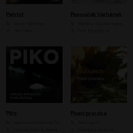
Patriot
Pavouček Varhánek
Alexej Navaľnyj
Martina Viktorie Kopecká
Jan Hájek
Petr Čtvrtníček
Piko
Píseň proroka
Apolena Rychlíková, Pavel Šplíchal
Paul Lynch
Tereza Hofová, Hynek Chmelař, Vojtěch Hrabák, Anna Kameníková, Klára Cibulková
Barbara Lukešová