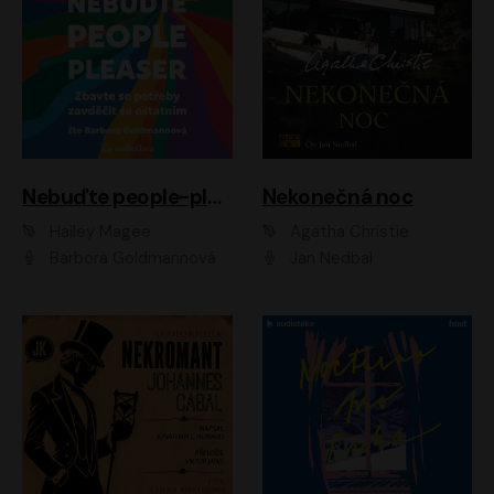
Nebuďte people-pleaser
Nekonečná noc
Hailey Magee
Agatha Christie
Barbora Goldmannová
Jan Nedbal