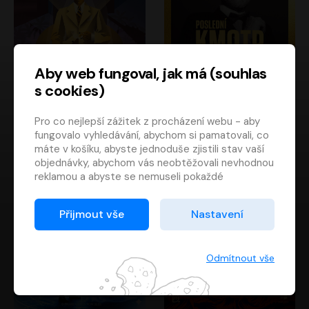
Aby web fungoval, jak má (souhlas
s cookies)
Poslední kapitán
Poslední kmotr
Pro co nejlepší zážitek z procházení webu - aby
Francis Scott Fitzgerald
Mario Puzo
fungovalo vyhledávání, abychom si pamatovali, co
Rudolf Červenka
Oldřich Kaiser
máte v košíku, abyste jednoduše zjistili stav vaší
objednávky, abychom vás neobtěžovali nevhodnou
reklamou a abyste se nemuseli pokaždé
přihlašovat.
Proto od vás potřebujeme souhlas se
Přijmout vše
Nastavení
zpracováním souborů cookies
, tj. malých souborů,
které se dočasně ukládají ve vašem prohlížeči.
Děkujeme, že nám ho dáte a pomůžete nám tak
Odmítnout vše
web zlepšovat.