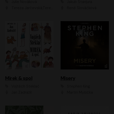
Julie Nováková
Jakub Stanjura
Tereza Jarčevská;Tereza Hof;Saša Rašilov
René Slováčková
Mirek & spol
Misery
Vojtěch Steklač
Stephen King
Jan Zadražil
Martin Myšička