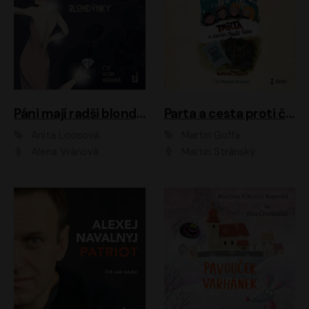
Páni mají radši blondýnky
Parta a cesta proti času 1
Anita Loosová
Martin Goffa
Alena Vránová
Martin Stránský