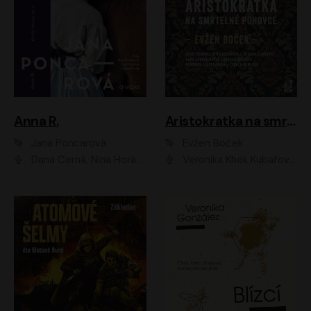
Anna R.
Aristokratka na smrtelné pohovce
Jana Poncarová
Evžen Boček
Dana Černá, Nina Horáková, Vasil Fridrich
Veronika Khek Kubařová, Zuzana Slavíková, Naďa Konvalinková, Veronika Lazorčáková, Tereza Rumlová, Otakar Brousek ml.