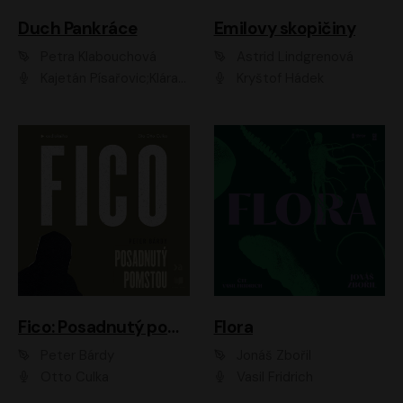
Duch Pankráce
Emilovy skopičiny
Petra Klabouchová
Astrid Lindgrenová
Kajetán Písařovic;Klára Suchá;Petr Neskusil;Karolína Půčková;Adam Trnka Ernest
Kryštof Hádek
Fico: Posadnutý pomstou
Flora
Peter Bárdy
Jonáš Zbořil
Otto Culka
Vasil Fridrich