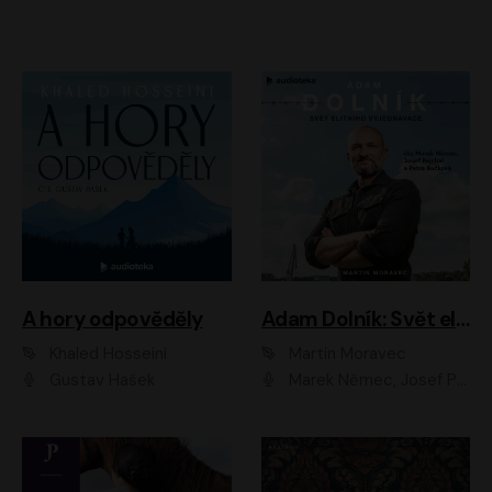
A hory odpověděly
Adam Dolník: Svět elitního vyjednavače
Khaled Hosseini
Martin Moravec
Gustav Hašek
Marek Němec, Josef Pejchal, Petra Bučková