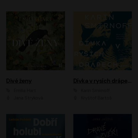
Divé ženy
Dívka v rysích drápech
Emilia Hart
Karin Smirnoff
Jana Stryková
Kryštof Bartoš