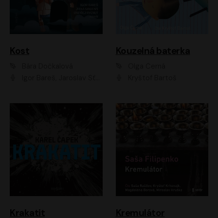
Kost
Kouzelná baterka
Bára Dočkalová
Olga Černá
Igor Bareš, Jaroslav Šťastný, Rikka Muchowová, Ondřej Rychlý, Jitka Smutná, Filip Kaňkovský, Hanuš Bor, Ctirad Götz, Pavel Batěk, Miroslav Hanuš, Adam Ernest, Jan Vlasák, Veronika Lazorčáková, Mikuláš Čížek
Kryštof Bartoš
Krakatit
Kremulátor