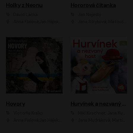
Holky z Neonu
Hororová čítanka
David Laňka
Jan Nejedlý
Anna Fialová;Jan Hájek;Šimon Bilina;Dana Černá;Dana Syslová;Ondřej Malý;Radím Jíra;Sára Korbelová;Anna Peřinová;Nela Cikánová Štefanová
Jana Stryková, Matouš Ruml
Hovory
Hurvínek a nezvaný host
Victoriia Kralko
Miki Kirschner, Jana Kubíčková
Anna Fialová;Jan Hájek;Miloslav König;Jitka Sedláčková;Pavla Beretová;Marie Anna Myšičková;Zdeněk Piškula;Daniel Krejčík;Petra Kosková;Kryštof Bartoš;Tereza Jarčevská;Tomáš Pavelka
Jana Mudráková, Martin Trecha, David Janošek, Barbora Dobišarová, Karolina Otevřelová