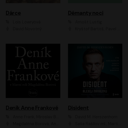
Dárce
Démanty noci
Lois Lowryová
Arnošt Lustig
David Novotný
Kryštof Bartoš, Pavel Batěk, Hanuš Bor, Ondřej Brousek, Taťjana Medvecká, Jakub Nemčok, Martin Písařík, Kajetán Písařovic, Martin Preiss, Matouš Ruml, Jan Vlasák
Deník Anne Frankové
Disident
Anne Frank, Miroslav Bambušek
David M. Herszenhorn
Magdaléna Borová, Anežka Šťastná, Eva Salzmannová, Hana Frejková, Igor Chmela, Lucie Trmíková, Magdalena Sidonová, Mark Kristián Hochman, Martin Finger, Miloslav Mejzlík, Zuzana Stivínová, Elia Moretti, Gabriela Pyšná, Josef Klíč, Karel Mitáš, Lukáš Mik, Petr Fučík, Stanislav Vacek, Tomáš Vtípil
Saša Rašilov ml., Martin Myšička, Denisa Barešová