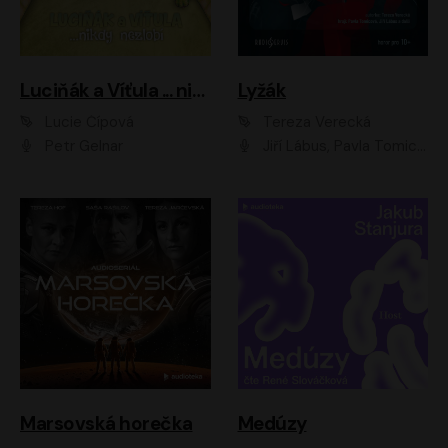
Luciňák a Víťula ... nikdy nezlobí
Lyžák
Lucie Čípová
Tereza Verecká
Petr Gelnar
Jiří Lábus, Pavla Tomicová, Diana Toniková, Eva Klesnil Sinkovičová, Členové Dismanova rozhlasového dětského souboru
Marsovská horečka
Medúzy