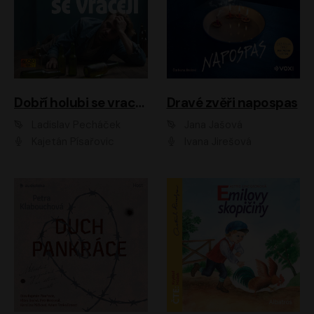
Dobří holubi se vracejí
Dravé zvěři napospas
Ladislav Pecháček
Jana Jašová
Kajetán Písařovic
Ivana Jirešová