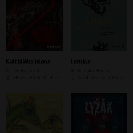
Kult bílého jelena
Letnice
Ondřej Krotil
Miroslav Hlaučo
Miroslav Etzler;Michal Isteník;David Prachař;Jaromír Meduna;Katarína Tlapák;Luboš Ondráček;Pavel Soukup;Zdeněk Junák;Zbyšek Pantůček;Ladislav Cigánek;Adam Joura;Karolína Zbořilová;Zbyšek Horák;Filip Jančík;Ondřej Novák;Richard Wágner
Jakub Gottwald, Matouš Ruml