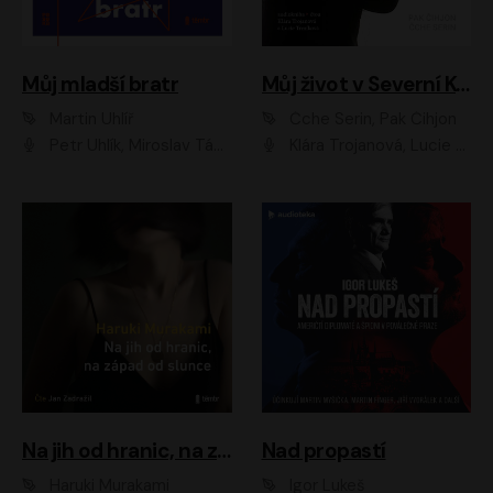
Můj mladší bratr
Můj život v Severní Koreji
Martin Uhlíř
Čche Serin, Pak Čihjon
Petr Uhlík, Miroslav Táborský, Kamil Halbich, Anita Krausová, Michael Vykus
Klára Trojanová, Lucie Trmíková
Na jih od hranic, na západ od slunce
Nad propastí
Haruki Murakami
Igor Lukeš