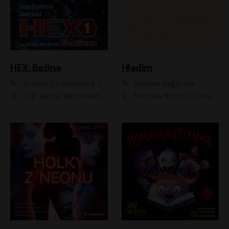
HEX: Bažina
Hladím
Zuzana Strachotová, Tomáš Košek
Simona Bagarová
Filip Jančík, Nikola Heinzlová
Miroslav Krobot, Pavla Beretová, Jan Cina, Lenka Termerová, Petra Špalková