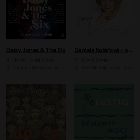
Daisy Jones & The Six
Daniela Kolářová - portrét
Taylor Jenkins Reid
David Semler
Vanda Hybnerová, Klára Cibulková, David Matásek, Zdeněk Hruška, Kryštof Rímský, Barbara Lukešová, Zuzana Bydžovská, Jiří Štrébl, Jan Holík, Jan Vondráček, Dušan Sitek, Tomáš Petřík, Hynek Chmelař, Zuzana Ščerbová, Michal Bureš, Tereza Císařová
Daniela Kolářová;Filip Březina;Jan Vlasák