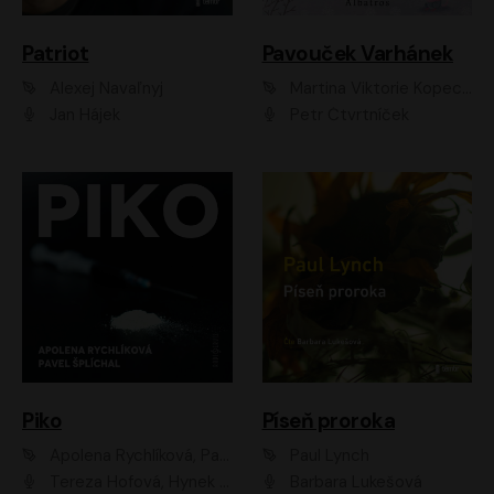
Patriot
Pavouček Varhánek
Alexej Navaľnyj
Martina Viktorie Kopecká
Jan Hájek
Petr Čtvrtníček
Piko
Píseň proroka
Apolena Rychlíková, Pavel Šplíchal
Paul Lynch
Tereza Hofová, Hynek Chmelař, Vojtěch Hrabák, Anna Kameníková, Klára Cibulková
Barbara Lukešová