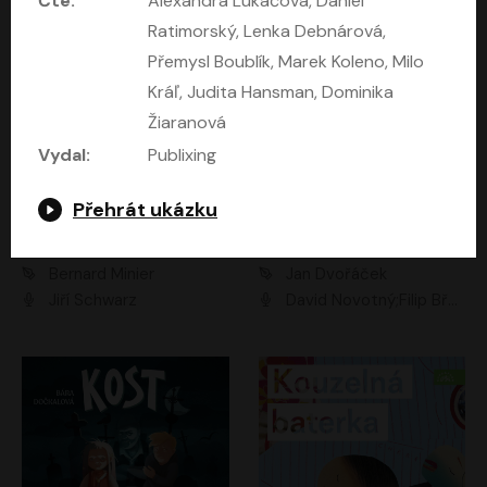
Čte:
Alexandra Lukáčová, Daniel
Ratimorský, Lenka Debnárová,
Přemysl Boublík, Marek Koleno, Milo
Kráľ, Judita Hansman, Dominika
Žiaranová
Vydal:
Publixing
Přehrát ukázku
Kočky a 14 dalších povídek
Komando
Bernard Minier
Jan Dvořáček
Jiří Schwarz
David Novotný;Filip Březina;Marek Daniel