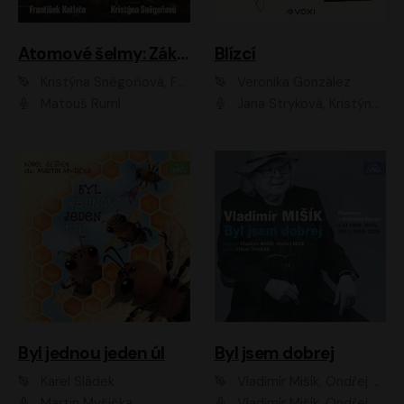
Atomové šelmy: Základna
Blízcí
Kristýna Sněgoňová, František Kotleta
Veronika González
Matouš Ruml
Jana Stryková, Kristýna Skružná
Byl jednou jeden úl
Byl jsem dobrej
Karel Sládek
Vladimír Mišík, Ondřej Bezr
Martin Myšička
Vladimír Mišík, Ondřej Bezr, Viktor Dvořák