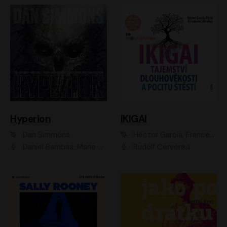
Hyperion
IKIGAI
Dan Simmons
Héctor García, Francesc Miralles
Daniel Bambas, Marie Štípková, Martin Myšička, Miroslav Hanuš, Viktor Kuzník, Jan Hájek, Ondřej Novák
Rudolf Červenka