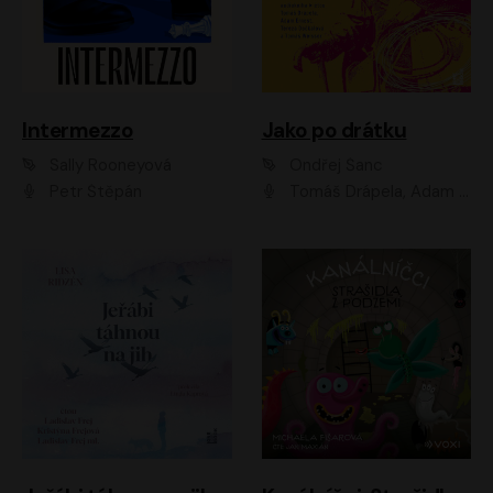
Intermezzo
Jako po drátku
Sally Rooneyová
Ondřej Šanc
Petr Štěpán
Tomáš Drápela, Adam Ernest, Tereza Dočkalová, Tomáš Weisser