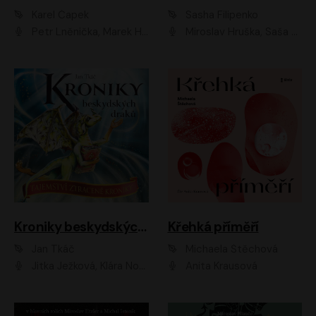
Karel Čapek
Sasha Filipenko
Petr Lněnička, Marek Holý, Ivan Trojan, Ondřej Brousek, Viktor Preiss, Eliška Zbranková, František Němec, Jaroslav Satoranský, Anežka Šťastná, Jaromír Meduna, Různí interpreti
Miroslav Hruška, Saša Rašilov ml., Magdaléna Borová, Kryštof Krhovják
Kroniky beskydských draků: Tajemství ztracené kroniky
Křehká příměří
Jan Tkáč
Michaela Štěchová
Jitka Ježková, Klára Nováková
Anita Krausová