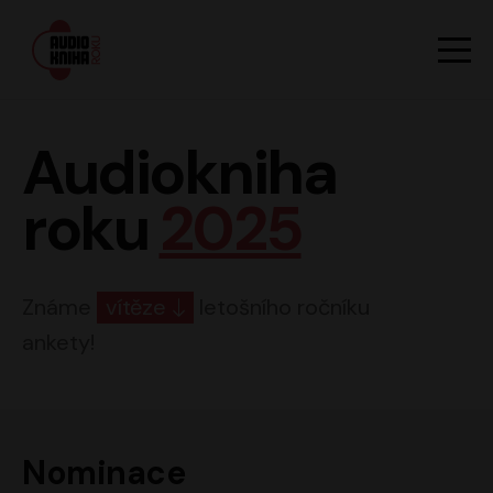
Hlavn
Men
Audiokniha roku
Audiokniha
roku
2025
Známe
vítěze
letošního ročníku
ankety!
Nominace