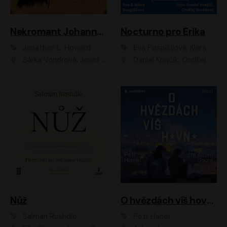
Nekromant Johannes Cabal
Nocturno pro Erika
Jonathan L. Howard
Eva Pospíšilová, Klára Pospíšilová
Šárka Vondrová, Josef Kudláček
Daniel Krejčík, Ondřej Dvořáček
Nůž
O hvězdách víš hovno
Salman Rushdie
Petr Hanel