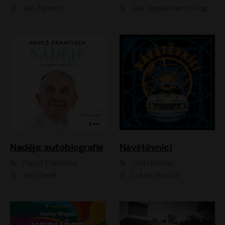
Jan Zadražil
Jan Vlasák;Martin Finger;Martin Myšička;Jiří Vyorálek;Václav Neužil
Naděje: autobiografie
Návštěvníci
Papež František
Ota Hofman
Jan Vlasák
Lukáš Hlavica