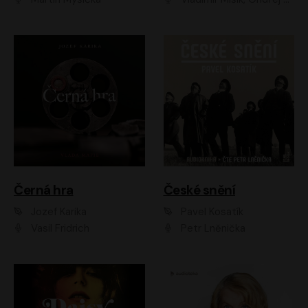
Černá hra
České snění
Jozef Karika
Pavel Kosatík
Vasil Fridrich
Petr Lněnička