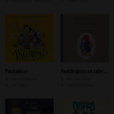
Filip Březina, Hanuš Bor
Adam Joura
Packallovi
Paddington se zabydluje
David Walliams
Michael Bond
Jiří Lábus
Aleš Procházka