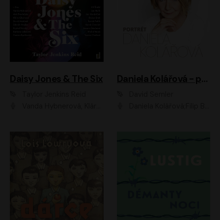
Daisy Jones & The Six
Daniela Kolářová - portrét
Taylor Jenkins Reid
David Semler
Vanda Hybnerová, Klára Cibulková, David Matásek, Zdeněk Hruška, Kryštof Rímský, Barbara Lukešová, Zuzana Bydžovská, Jiří Štrébl, Jan Holík, Jan Vondráček, Dušan Sitek, Tomáš Petřík, Hynek Chmelař, Zuzana Ščerbová, Michal Bureš, Tereza Císařová
Daniela Kolářová;Filip Březina;Jan Vlasák