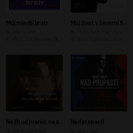
Můj mladší bratr
Můj život v Severní Koreji
Martin Uhlíř
Čche Serin, Pak Čihjon
Petr Uhlík, Miroslav Táborský, Kamil Halbich, Anita Krausová, Michael Vykus
Klára Trojanová, Lucie Trmíková
Na jih od hranic, na západ od slunce
Nad propastí
Haruki Murakami
Igor Lukeš