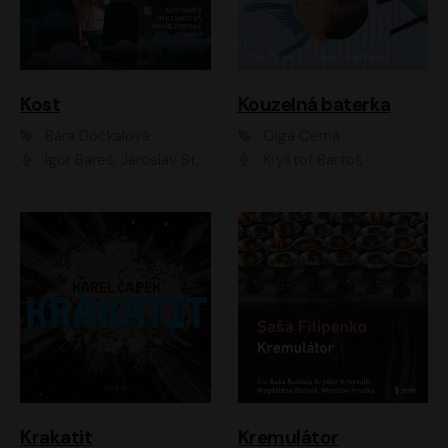
Kost
Kouzelná baterka
Bára Dočkalová
Olga Černá
Igor Bareš, Jaroslav Šťastný, Rikka Muchowová, Ondřej Rychlý, Jitka Smutná, Filip Kaňkovský, Hanuš Bor, Ctirad Götz, Pavel Batěk, Miroslav Hanuš, Adam Ernest, Jan Vlasák, Veronika Lazorčáková, Mikuláš Čížek
Kryštof Bartoš
Krakatit
Kremulátor