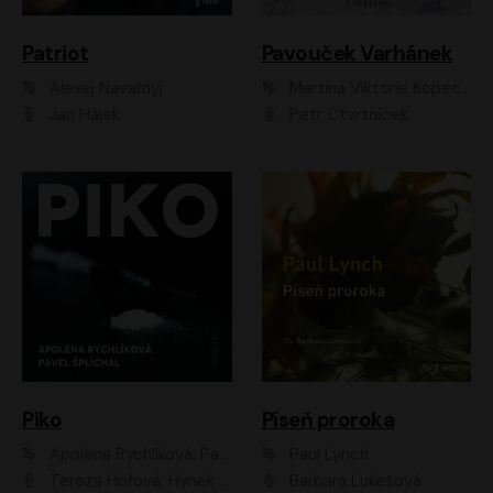
Patriot
Pavouček Varhánek
Alexej Navaľnyj
Martina Viktorie Kopecká
Jan Hájek
Petr Čtvrtníček
Piko
Píseň proroka
Apolena Rychlíková, Pavel Šplíchal
Paul Lynch
Tereza Hofová, Hynek Chmelař, Vojtěch Hrabák, Anna Kameníková, Klára Cibulková
Barbara Lukešová