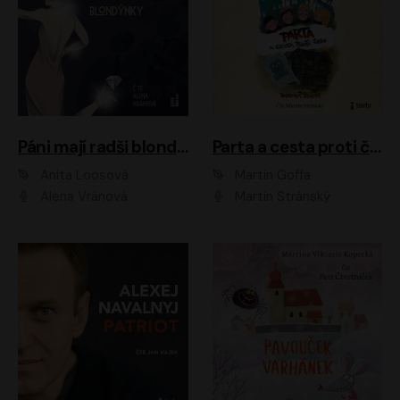
Páni mají radši blondýnky
Parta a cesta proti času 1
Anita Loosová
Martin Goffa
Alena Vránová
Martin Stránský