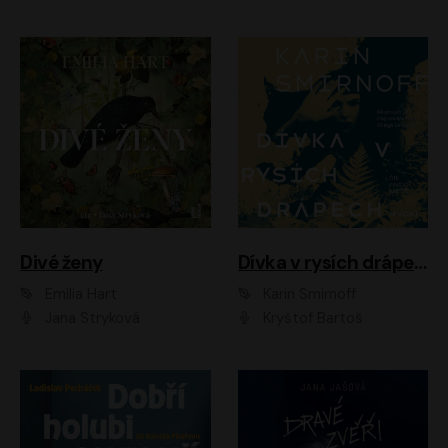
Divé ženy
Dívka v rysích drápech
Emilia Hart
Karin Smirnoff
Jana Stryková
Kryštof Bartoš