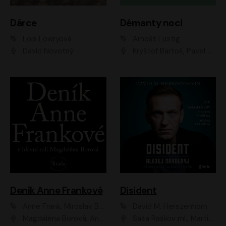
Dárce
Démanty noci
Lois Lowryová
Arnošt Lustig
David Novotný
Kryštof Bartoš, Pavel Batěk, Hanuš Bor, Ondřej Brousek, Taťjana Medvecká, Jakub Nemčok, Martin Písařík, Kajetán Písařovic, Martin Preiss, Matouš Ruml, Jan Vlasák
Deník Anne Frankové
Disident
Anne Frank, Miroslav Bambušek
David M. Herszenhorn
Magdaléna Borová, Anežka Šťastná, Eva Salzmannová, Hana Frejková, Igor Chmela, Lucie Trmíková, Magdalena Sidonová, Mark Kristián Hochman, Martin Finger, Miloslav Mejzlík, Zuzana Stivínová, Elia Moretti, Gabriela Pyšná, Josef Klíč, Karel Mitáš, Lukáš Mik, Petr Fučík, Stanislav Vacek, Tomáš Vtípil
Saša Rašilov ml., Martin Myšička, Denisa Barešová