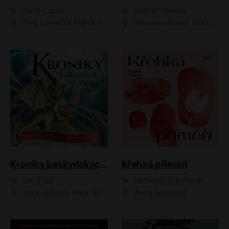
Karel Čapek
Sasha Filipenko
Petr Lněnička, Marek Holý, Ivan Trojan, Ondřej Brousek, Viktor Preiss, Eliška Zbranková, František Němec, Jaroslav Satoranský, Anežka Šťastná, Jaromír Meduna, Různí interpreti
Miroslav Hruška, Saša Rašilov ml., Magdaléna Borová, Kryštof Krhovják
Kroniky beskydských draků: Tajemství ztracené kroniky
Křehká příměří
Jan Tkáč
Michaela Štěchová
Jitka Ježková, Klára Nováková
Anita Krausová