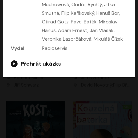
Muchowová, Ondřej Rychlý, Jitka
Smutná, Filip Kaňkovský, Hanuš Bor,
Ctirad Götz, Pavel Batěk, Miroslav
Hanuš, Adam Ernest, Jan Vlasák,
Veronika Lazorčáková, Mikuláš Čížek
Vydal:
Radioservis
Přehrát ukázku
Kočky a 14 dalších povídek
Komando
Bernard Minier
Jan Dvořáček
Jiří Schwarz
David Novotný;Filip Březina;Marek Daniel