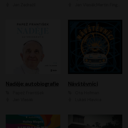
Jan Zadražil
Jan Vlasák;Martin Finger;Martin Myšička;Jiří Vyorálek;Václav Neužil
Naděje: autobiografie
Návštěvníci
Papež František
Ota Hofman
Jan Vlasák
Lukáš Hlavica