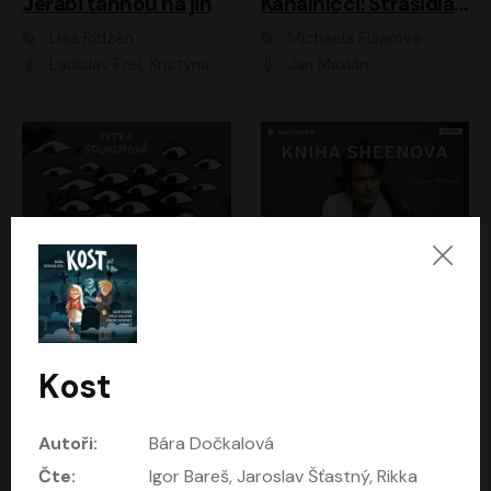
Jeřábi táhnou na jih
Kanálníčci: Strašidla z podzemí
Lisa Ridzén
Michaela Fišarová
Ladislav Frej, Kristýna Frejová, Ladislav Frej ml.
Jan Maxián
Katka už nebude divná
Kniha Sheenova
Kost
Petra Soukupová
Charlie Sheen
Aneta Kalertová
Gustav Bubník
Autoři:
Bára Dočkalová
Čte:
Igor Bareš, Jaroslav Šťastný, Rikka