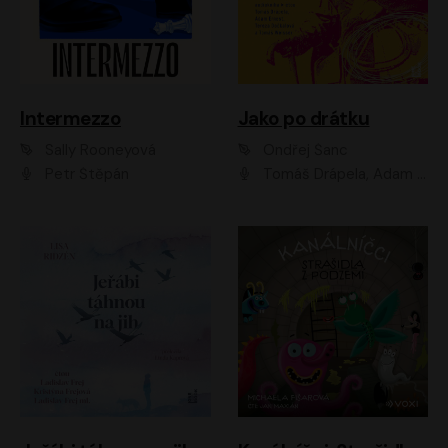
Intermezzo
Jako po drátku
Sally Rooneyová
Ondřej Šanc
Petr Štěpán
Tomáš Drápela, Adam Ernest, Tereza Dočkalová, Tomáš Weisser