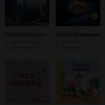
Dobří holubi se vracejí
Dravé zvěři napospas
Ladislav Pecháček
Jana Jašová
Kajetán Písařovic
Ivana Jirešová