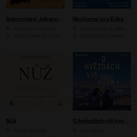
Nekromant Johannes Cabal
Nocturno pro Erika
Jonathan L. Howard
Eva Pospíšilová, Klára Pospíšilová
Šárka Vondrová, Josef Kudláček
Daniel Krejčík, Ondřej Dvořáček
Nůž
O hvězdách víš hovno
Salman Rushdie
Petr Hanel