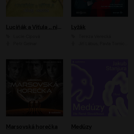
Luciňák a Víťula ... nikdy nezlobí
Lyžák
Lucie Čípová
Tereza Verecká
Petr Gelnar
Jiří Lábus, Pavla Tomicová, Diana Toniková, Eva Klesnil Sinkovičová, Členové Dismanova rozhlasového dětského souboru
Marsovská horečka
Medúzy