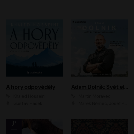
A hory odpověděly
Adam Dolník: Svět elitního vyjednavače
Khaled Hosseini
Martin Moravec
Gustav Hašek
Marek Němec, Josef Pejchal, Petra Bučková