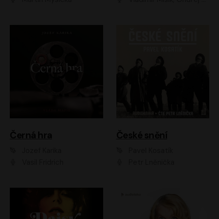
Černá hra
České snění
Jozef Karika
Pavel Kosatík
Vasil Fridrich
Petr Lněnička