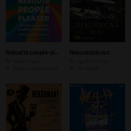
Nebuďte people-pleaser
Nekonečná noc
Hailey Magee
Agatha Christie
Barbora Goldmannová
Jan Nedbal