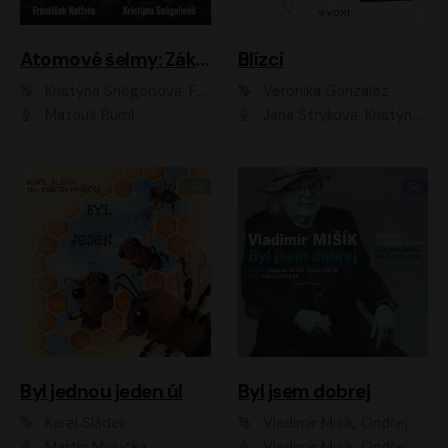
Atomové šelmy: Základna
Blízcí
Kristýna Sněgoňová, František Kotleta
Veronika González
Matouš Ruml
Jana Stryková, Kristýna Skružná
Byl jednou jeden úl
Byl jsem dobrej
Karel Sládek
Vladimír Mišík, Ondřej Bezr
Martin Myšička
Vladimír Mišík, Ondřej Bezr, Viktor Dvořák