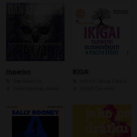
Hyperion
IKIGAI
Dan Simmons
Héctor García, Francesc Miralles
Daniel Bambas, Marie Štípková, Martin Myšička, Miroslav Hanuš, Viktor Kuzník, Jan Hájek, Ondřej Novák
Rudolf Červenka