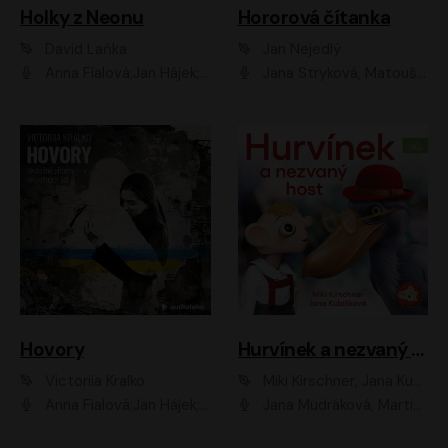
Holky z Neonu
Hororová čítanka
David Laňka
Jan Nejedlý
Anna Fialová;Jan Hájek;Šimon Bilina;Dana Černá;Dana Syslová;Ondřej Malý;Radím Jíra;Sára Korbelová;Anna Peřinová;Nela Cikánová Štefanová
Jana Stryková, Matouš Ruml
Hovory
Hurvínek a nezvaný host
Victoriia Kralko
Miki Kirschner, Jana Kubíčková
Anna Fialová;Jan Hájek;Miloslav König;Jitka Sedláčková;Pavla Beretová;Marie Anna Myšičková;Zdeněk Piškula;Daniel Krejčík;Petra Kosková;Kryštof Bartoš;Tereza Jarčevská;Tomáš Pavelka
Jana Mudráková, Martin Trecha, David Janošek, Barbora Dobišarová, Karolina Otevřelová