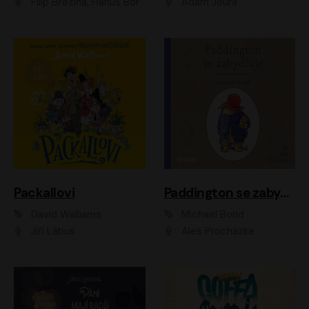
Filip Březina, Hanuš Bor
Adam Joura
Packallovi
Paddington se zabydluje
David Walliams
Michael Bond
Jiří Lábus
Aleš Procházka