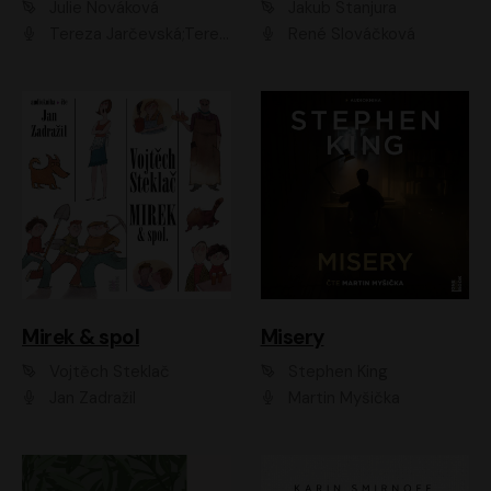
Julie Nováková
Jakub Stanjura
Tereza Jarčevská;Tereza Hof;Saša Rašilov
René Slováčková
Mirek & spol
Misery
Vojtěch Steklač
Stephen King
Jan Zadražil
Martin Myšička