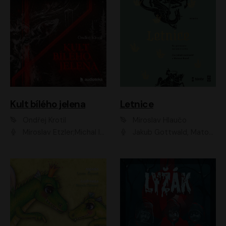
Kult bílého jelena
Letnice
Ondřej Krotil
Miroslav Hlaučo
Miroslav Etzler;Michal Isteník;David Prachař;Jaromír Meduna;Katarína Tlapák;Luboš Ondráček;Pavel Soukup;Zdeněk Junák;Zbyšek Pantůček;Ladislav Cigánek;Adam Joura;Karolína Zbořilová;Zbyšek Horák;Filip Jančík;Ondřej Novák;Richard Wágner
Jakub Gottwald, Matouš Ruml