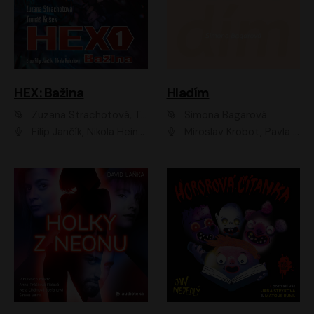
HEX: Bažina
Hladím
Zuzana Strachotová, Tomáš Košek
Simona Bagarová
Filip Jančík, Nikola Heinzlová
Miroslav Krobot, Pavla Beretová, Jan Cina, Lenka Termerová, Petra Špalková