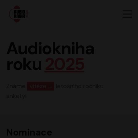
Hlavn
Men
Audiokniha roku
Audiokniha
roku
2025
Známe
vítěze
letošního ročníku
ankety!
Nominace