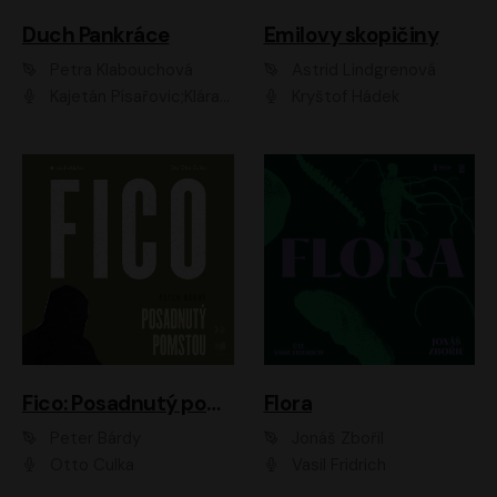
Duch Pankráce
Emilovy skopičiny
Petra Klabouchová
Astrid Lindgrenová
Kajetán Písařovic;Klára Suchá;Petr Neskusil;Karolína Půčková;Adam Trnka Ernest
Kryštof Hádek
Fico: Posadnutý pomstou
Flora
Peter Bárdy
Jonáš Zbořil
Otto Culka
Vasil Fridrich