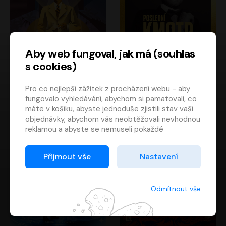
Aby web fungoval, jak má (souhlas
s cookies)
Poslední kapitán
Poslední kmotr
Pro co nejlepší zážitek z procházení webu - aby
Francis Scott Fitzgerald
Mario Puzo
fungovalo vyhledávání, abychom si pamatovali, co
Rudolf Červenka
Oldřich Kaiser
máte v košíku, abyste jednoduše zjistili stav vaší
objednávky, abychom vás neobtěžovali nevhodnou
reklamou a abyste se nemuseli pokaždé
přihlašovat.
Proto od vás potřebujeme souhlas se
Přijmout vše
Nastavení
zpracováním souborů cookies
, tj. malých souborů,
které se dočasně ukládají ve vašem prohlížeči.
Děkujeme, že nám ho dáte a pomůžete nám tak
Odmítnout vše
web zlepšovat.