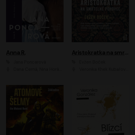
Anna R.
Aristokratka na smrtelné pohovce
Jana Poncarová
Evžen Boček
Dana Černá, Nina Horáková, Vasil Fridrich
Veronika Khek Kubařová, Zuzana Slavíková, Naďa Konvalinková, Veronika Lazorčáková, Tereza Rumlová, Otakar Brousek ml.