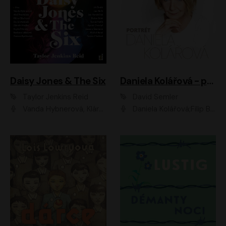
Daisy Jones & The Six
Daniela Kolářová - portrét
Taylor Jenkins Reid
David Semler
Vanda Hybnerová, Klára Cibulková, David Matásek, Zdeněk Hruška, Kryštof Rímský, Barbara Lukešová, Zuzana Bydžovská, Jiří Štrébl, Jan Holík, Jan Vondráček, Dušan Sitek, Tomáš Petřík, Hynek Chmelař, Zuzana Ščerbová, Michal Bureš, Tereza Císařová
Daniela Kolářová;Filip Březina;Jan Vlasák