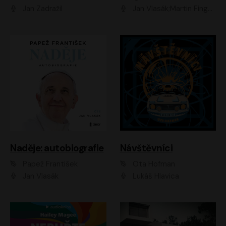
Jan Zadražil
Jan Vlasák;Martin Finger;Martin Myšička;Jiří Vyorálek;Václav Neužil
Naděje: autobiografie
Návštěvníci
Papež František
Ota Hofman
Jan Vlasák
Lukáš Hlavica