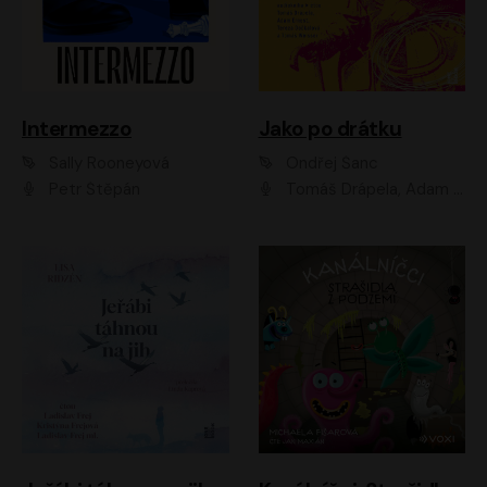
Intermezzo
Jako po drátku
Sally Rooneyová
Ondřej Šanc
Petr Štěpán
Tomáš Drápela, Adam Ernest, Tereza Dočkalová, Tomáš Weisser