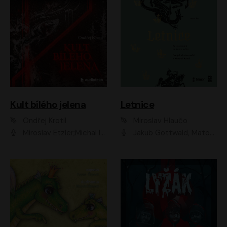
Kult bílého jelena
Letnice
Ondřej Krotil
Miroslav Hlaučo
Miroslav Etzler;Michal Isteník;David Prachař;Jaromír Meduna;Katarína Tlapák;Luboš Ondráček;Pavel Soukup;Zdeněk Junák;Zbyšek Pantůček;Ladislav Cigánek;Adam Joura;Karolína Zbořilová;Zbyšek Horák;Filip Jančík;Ondřej Novák;Richard Wágner
Jakub Gottwald, Matouš Ruml