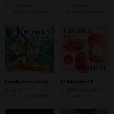
Karel Čapek
Sasha Filipenko
Petr Lněnička, Marek Holý, Ivan Trojan, Ondřej Brousek, Viktor Preiss, Eliška Zbranková, František Němec, Jaroslav Satoranský, Anežka Šťastná, Jaromír Meduna, Různí interpreti
Miroslav Hruška, Saša Rašilov ml., Magdaléna Borová, Kryštof Krhovják
Kroniky beskydských draků: Tajemství ztracené kroniky
Křehká příměří
Jan Tkáč
Michaela Štěchová
Jitka Ježková, Klára Nováková
Anita Krausová