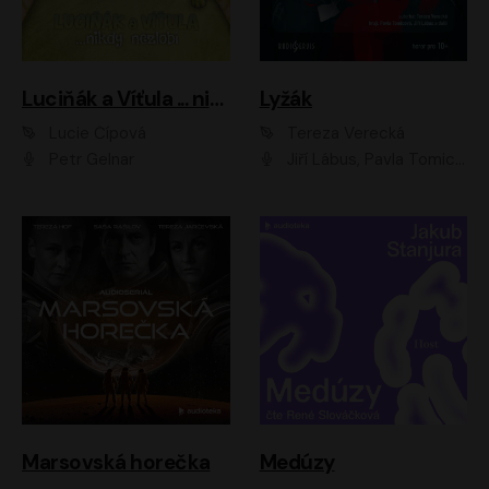
Luciňák a Víťula ... nikdy nezlobí
Lyžák
Lucie Čípová
Tereza Verecká
Petr Gelnar
Jiří Lábus, Pavla Tomicová, Diana Toniková, Eva Klesnil Sinkovičová, Členové Dismanova rozhlasového dětského souboru
Marsovská horečka
Medúzy