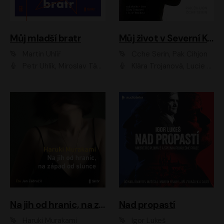
Můj mladší bratr
Můj život v Severní Koreji
Martin Uhlíř
Čche Serin, Pak Čihjon
Petr Uhlík, Miroslav Táborský, Kamil Halbich, Anita Krausová, Michael Vykus
Klára Trojanová, Lucie Trmíková
Na jih od hranic, na západ od slunce
Nad propastí
Haruki Murakami
Igor Lukeš