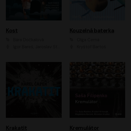
Kost
Kouzelná baterka
Bára Dočkalová
Olga Černá
Igor Bareš, Jaroslav Šťastný, Rikka Muchowová, Ondřej Rychlý, Jitka Smutná, Filip Kaňkovský, Hanuš Bor, Ctirad Götz, Pavel Batěk, Miroslav Hanuš, Adam Ernest, Jan Vlasák, Veronika Lazorčáková, Mikuláš Čížek
Kryštof Bartoš
Krakatit
Kremulátor