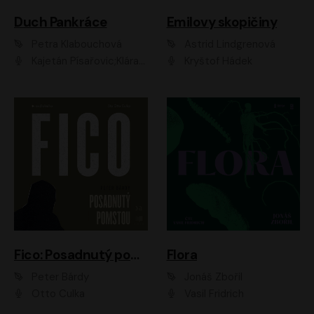
Duch Pankráce
Emilovy skopičiny
Petra Klabouchová
Astrid Lindgrenová
Kajetán Písařovic;Klára Suchá;Petr Neskusil;Karolína Půčková;Adam Trnka Ernest
Kryštof Hádek
Fico: Posadnutý pomstou
Flora
Peter Bárdy
Jonáš Zbořil
Otto Culka
Vasil Fridrich