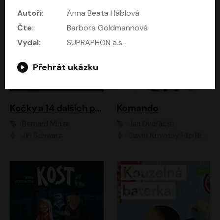
Autoři:
Anna Beata Háblová
Čte:
Barbora Goldmannová
Vydal:
SUPRAPHON a.s.
Přehrát ukázku
Kočky a 14 dalších povídek
Komando
Bernard Minier
Jan Dvořáček
Jiří Schwarz
David Novotný;Filip Březina;Marek Daniel