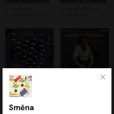
Jeřábi táhnou na jih
Kanálníčci: Strašidla z podzemí
Lisa Ridzén
Michaela Fišarová
Ladislav Frej, Kristýna Frejová, Ladislav Frej ml.
Jan Maxián
Katka už nebude divná
Kniha Sheenova
Petra Soukupová
Charlie Sheen
Aneta Kalertová
Gustav Bubník
Směna