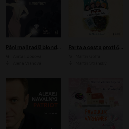
Páni mají radši blondýnky
Parta a cesta proti času 1
Anita Loosová
Martin Goffa
Alena Vránová
Martin Stránský