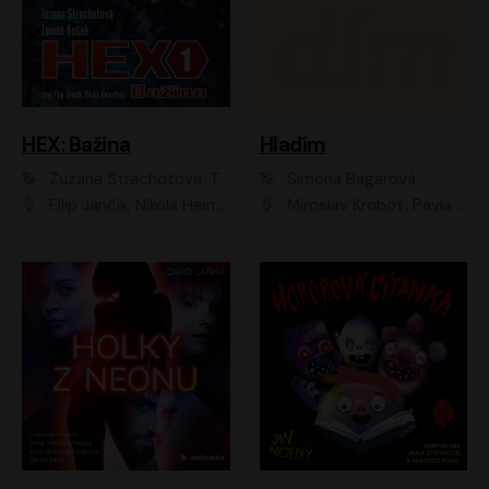
HEX: Bažina
Hladím
Zuzana Strachotová, Tomáš Košek
Simona Bagarová
Filip Jančík, Nikola Heinzlová
Miroslav Krobot, Pavla Beretová, Jan Cina, Lenka Termerová, Petra Špalková