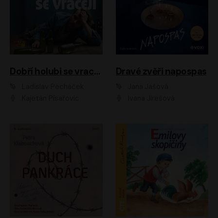
Dobří holubi se vracejí
Dravé zvěři napospas
Ladislav Pecháček
Jana Jašová
Kajetán Písařovic
Ivana Jirešová