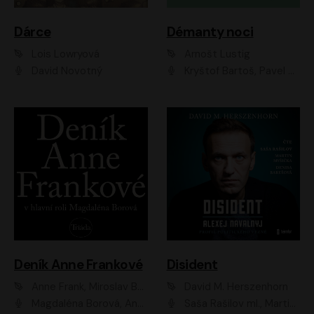
Dárce
Démanty noci
Lois Lowryová
Arnošt Lustig
David Novotný
Kryštof Bartoš, Pavel Batěk, Hanuš Bor, Ondřej Brousek, Taťjana Medvecká, Jakub Nemčok, Martin Písařík, Kajetán Písařovic, Martin Preiss, Matouš Ruml, Jan Vlasák
Deník Anne Frankové
Disident
Anne Frank, Miroslav Bambušek
David M. Herszenhorn
Magdaléna Borová, Anežka Šťastná, Eva Salzmannová, Hana Frejková, Igor Chmela, Lucie Trmíková, Magdalena Sidonová, Mark Kristián Hochman, Martin Finger, Miloslav Mejzlík, Zuzana Stivínová, Elia Moretti, Gabriela Pyšná, Josef Klíč, Karel Mitáš, Lukáš Mik, Petr Fučík, Stanislav Vacek, Tomáš Vtípil
Saša Rašilov ml., Martin Myšička, Denisa Barešová