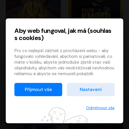
Aby web fungoval, jak má (souhlas
s cookies)
Poslední kapitán
Poslední kmotr
Pro co nejlepší zážitek z procházení webu - aby
Francis Scott Fitzgerald
Mario Puzo
fungovalo vyhledávání, abychom si pamatovali, co
Rudolf Červenka
Oldřich Kaiser
máte v košíku, abyste jednoduše zjistili stav vaší
objednávky, abychom vás neobtěžovali nevhodnou
reklamou a abyste se nemuseli pokaždé
přihlašovat.
Proto od vás potřebujeme souhlas se
Přijmout vše
Nastavení
zpracováním souborů cookies
, tj. malých souborů,
které se dočasně ukládají ve vašem prohlížeči.
Děkujeme, že nám ho dáte a pomůžete nám tak
Odmítnout vše
web zlepšovat.