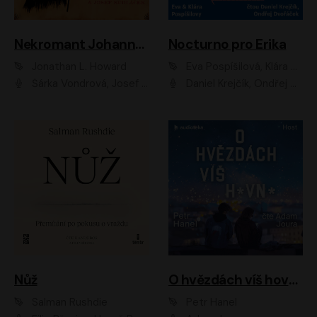
Nekromant Johannes Cabal
Nocturno pro Erika
Jonathan L. Howard
Eva Pospíšilová, Klára Pospíšilová
Šárka Vondrová, Josef Kudláček
Daniel Krejčík, Ondřej Dvořáček
Nůž
O hvězdách víš hovno
Salman Rushdie
Petr Hanel