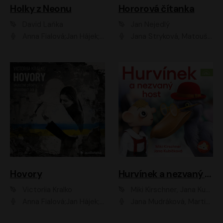
Holky z Neonu
Hororová čítanka
David Laňka
Jan Nejedlý
Anna Fialová;Jan Hájek;Šimon Bilina;Dana Černá;Dana Syslová;Ondřej Malý;Radím Jíra;Sára Korbelová;Anna Peřinová;Nela Cikánová Štefanová
Jana Stryková, Matouš Ruml
Hovory
Hurvínek a nezvaný host
Victoriia Kralko
Miki Kirschner, Jana Kubíčková
Anna Fialová;Jan Hájek;Miloslav König;Jitka Sedláčková;Pavla Beretová;Marie Anna Myšičková;Zdeněk Piškula;Daniel Krejčík;Petra Kosková;Kryštof Bartoš;Tereza Jarčevská;Tomáš Pavelka
Jana Mudráková, Martin Trecha, David Janošek, Barbora Dobišarová, Karolina Otevřelová