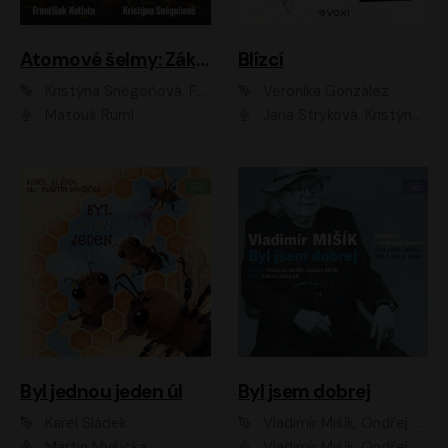
Atomové šelmy: Základna
Blízcí
Kristýna Sněgoňová, František Kotleta
Veronika González
Matouš Ruml
Jana Stryková, Kristýna Skružná
Byl jednou jeden úl
Byl jsem dobrej
Karel Sládek
Vladimír Mišík, Ondřej Bezr
Martin Myšička
Vladimír Mišík, Ondřej Bezr, Viktor Dvořák