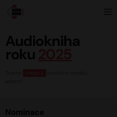
Hlavn
Men
Audiokniha roku
Audiokniha
roku
2025
Známe
vítěze
letošního ročníku
ankety!
Nominace