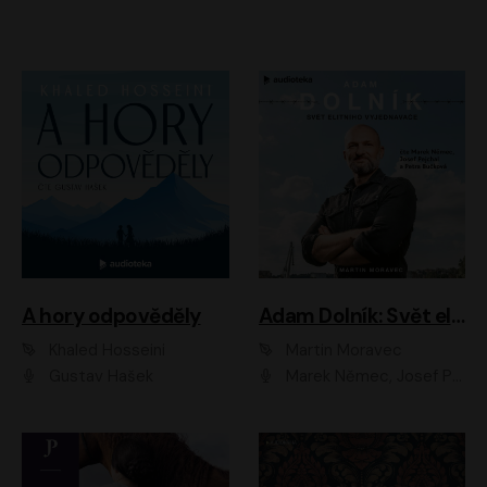
A hory odpověděly
Adam Dolník: Svět elitního vyjednavače
Khaled Hosseini
Martin Moravec
Gustav Hašek
Marek Němec, Josef Pejchal, Petra Bučková