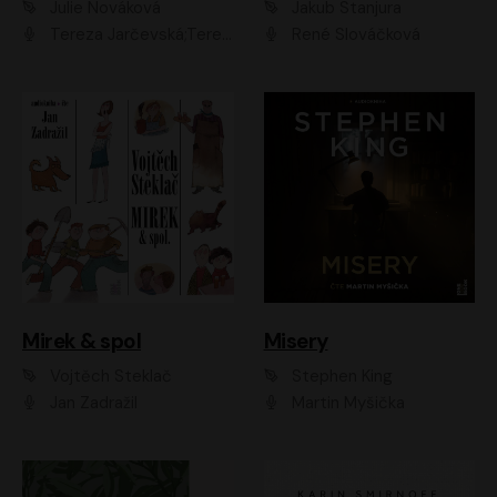
Julie Nováková
Jakub Stanjura
Tereza Jarčevská;Tereza Hof;Saša Rašilov
René Slováčková
Mirek & spol
Misery
Vojtěch Steklač
Stephen King
Jan Zadražil
Martin Myšička