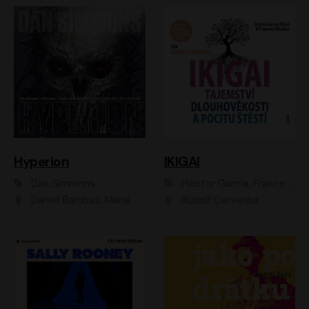
Hyperion
IKIGAI
Dan Simmons
Héctor García, Francesc Miralles
Daniel Bambas, Marie Štípková, Martin Myšička, Miroslav Hanuš, Viktor Kuzník, Jan Hájek, Ondřej Novák
Rudolf Červenka