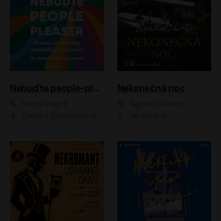
Nebuďte people-pleaser
Nekonečná noc
Hailey Magee
Agatha Christie
Barbora Goldmannová
Jan Nedbal