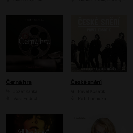
Černá hra
České snění
Jozef Karika
Pavel Kosatík
Vasil Fridrich
Petr Lněnička