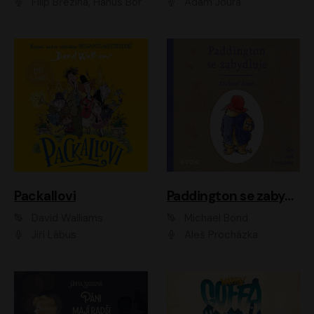
Filip Březina, Hanuš Bor
Adam Joura
Packallovi
Paddington se zabydluje
David Walliams
Michael Bond
Jiří Lábus
Aleš Procházka