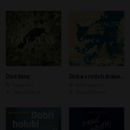
Divé ženy
Dívka v rysích drápech
Emilia Hart
Karin Smirnoff
Jana Stryková
Kryštof Bartoš