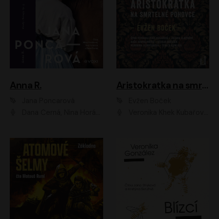
Anna R.
Aristokratka na smrtelné pohovce
Jana Poncarová
Evžen Boček
Dana Černá, Nina Horáková, Vasil Fridrich
Veronika Khek Kubařová, Zuzana Slavíková, Naďa Konvalinková, Veronika Lazorčáková, Tereza Rumlová, Otakar Brousek ml.