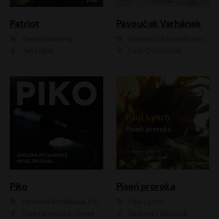
Patriot
Pavouček Varhánek
Alexej Navaľnyj
Martina Viktorie Kopecká
Jan Hájek
Petr Čtvrtníček
Piko
Píseň proroka
Apolena Rychlíková, Pavel Šplíchal
Paul Lynch
Tereza Hofová, Hynek Chmelař, Vojtěch Hrabák, Anna Kameníková, Klára Cibulková
Barbara Lukešová