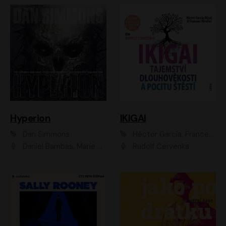
Hyperion
IKIGAI
Dan Simmons
Héctor García, Francesc Miralles
Daniel Bambas, Marie Štípková, Martin Myšička, Miroslav Hanuš, Viktor Kuzník, Jan Hájek, Ondřej Novák
Rudolf Červenka