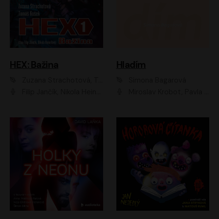
HEX: Bažina
Hladím
Zuzana Strachotová, Tomáš Košek
Simona Bagarová
Filip Jančík, Nikola Heinzlová
Miroslav Krobot, Pavla Beretová, Jan Cina, Lenka Termerová, Petra Špalková