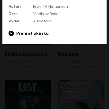
Autoři:
Erwin M. Nathanson
Čte:
Vladislav Beneš
Vydal:
Audiotéka
Přehrát ukázku
Kočky a 14 dalších povídek
Komando
Bernard Minier
Jan Dvořáček
Jiří Schwarz
David Novotný;Filip Březina;Marek Daniel