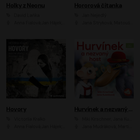
Holky z Neonu
Hororová čítanka
David Laňka
Jan Nejedlý
Anna Fialová;Jan Hájek;Šimon Bilina;Dana Černá;Dana Syslová;Ondřej Malý;Radím Jíra;Sára Korbelová;Anna Peřinová;Nela Cikánová Štefanová
Jana Stryková, Matouš Ruml
Hovory
Hurvínek a nezvaný host
Victoriia Kralko
Miki Kirschner, Jana Kubíčková
Anna Fialová;Jan Hájek;Miloslav König;Jitka Sedláčková;Pavla Beretová;Marie Anna Myšičková;Zdeněk Piškula;Daniel Krejčík;Petra Kosková;Kryštof Bartoš;Tereza Jarčevská;Tomáš Pavelka
Jana Mudráková, Martin Trecha, David Janošek, Barbora Dobišarová, Karolina Otevřelová