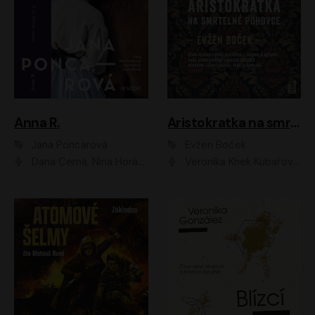
Anna R.
Aristokratka na smrtelné pohovce
Jana Poncarová
Evžen Boček
Dana Černá, Nina Horáková, Vasil Fridrich
Veronika Khek Kubařová, Zuzana Slavíková, Naďa Konvalinková, Veronika Lazorčáková, Tereza Rumlová, Otakar Brousek ml.