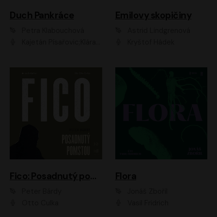
Duch Pankráce
Emilovy skopičiny
Petra Klabouchová
Astrid Lindgrenová
Kajetán Písařovic;Klára Suchá;Petr Neskusil;Karolína Půčková;Adam Trnka Ernest
Kryštof Hádek
Fico: Posadnutý pomstou
Flora
Peter Bárdy
Jonáš Zbořil
Otto Culka
Vasil Fridrich