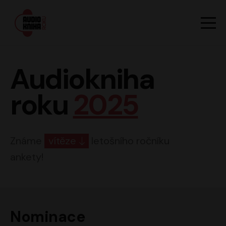
Hlavn
Men
Audiokniha roku
Audiokniha
roku
2025
Známe
vítěze
letošního ročníku
ankety!
Nominace