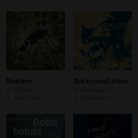
Divé ženy
Dívka v rysích drápech
Emilia Hart
Karin Smirnoff
Jana Stryková
Kryštof Bartoš