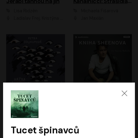
Jeřábi táhnou na jih
Kanálníčci: Strašidla z podzemí
Lisa Ridzén
Michaela Fišarová
Ladislav Frej, Kristýna Frejová, Ladislav Frej ml.
Jan Maxián
Katka už nebude divná
Kniha Sheenova
Petra Soukupová
Charlie Sheen
Aneta Kalertová
Gustav Bubník
Tucet špinavců