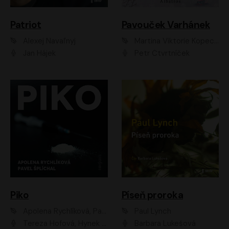
Patriot
Pavouček Varhánek
Alexej Navaľnyj
Martina Viktorie Kopecká
Jan Hájek
Petr Čtvrtníček
Piko
Píseň proroka
Apolena Rychlíková, Pavel Šplíchal
Paul Lynch
Tereza Hofová, Hynek Chmelař, Vojtěch Hrabák, Anna Kameníková, Klára Cibulková
Barbara Lukešová