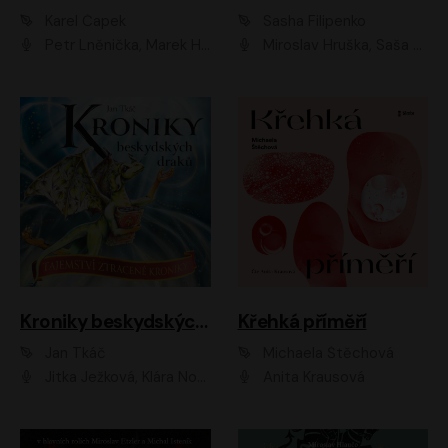
Karel Čapek
Sasha Filipenko
Petr Lněnička, Marek Holý, Ivan Trojan, Ondřej Brousek, Viktor Preiss, Eliška Zbranková, František Němec, Jaroslav Satoranský, Anežka Šťastná, Jaromír Meduna, Různí interpreti
Miroslav Hruška, Saša Rašilov ml., Magdaléna Borová, Kryštof Krhovják
Kroniky beskydských draků: Tajemství ztracené kroniky
Křehká příměří
Jan Tkáč
Michaela Štěchová
Jitka Ježková, Klára Nováková
Anita Krausová