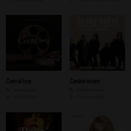
Černá hra
České snění
Jozef Karika
Pavel Kosatík
Vasil Fridrich
Petr Lněnička