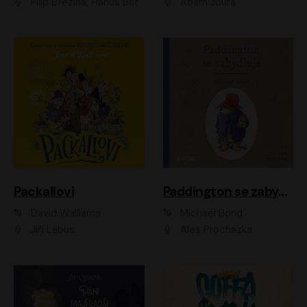
Filip Březina, Hanuš Bor
Adam Joura
Packallovi
Paddington se zabydluje
David Walliams
Michael Bond
Jiří Lábus
Aleš Procházka