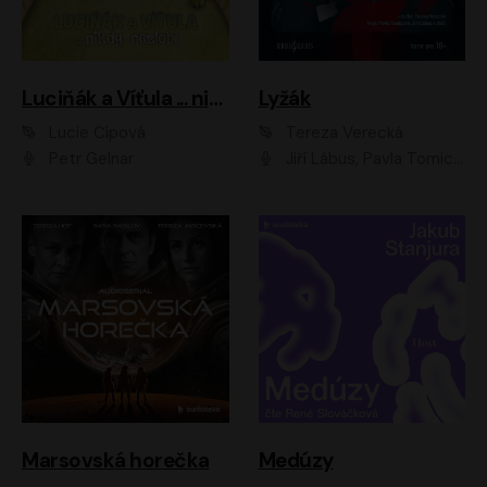
Luciňák a Víťula ... nikdy nezlobí
Lyžák
Lucie Čípová
Tereza Verecká
Petr Gelnar
Jiří Lábus, Pavla Tomicová, Diana Toniková, Eva Klesnil Sinkovičová, Členové Dismanova rozhlasového dětského souboru
Marsovská horečka
Medúzy