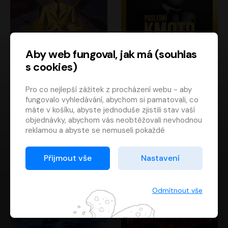
Aby web fungoval, jak má (souhlas
s cookies)
Poslední kapitán
Poslední kmotr
Pro co nejlepší zážitek z procházení webu - aby
Francis Scott Fitzgerald
Mario Puzo
fungovalo vyhledávání, abychom si pamatovali, co
Rudolf Červenka
Oldřich Kaiser
máte v košíku, abyste jednoduše zjistili stav vaší
objednávky, abychom vás neobtěžovali nevhodnou
reklamou a abyste se nemuseli pokaždé
přihlašovat.
Proto od vás potřebujeme souhlas se
Přijmout vše
Nastavení
zpracováním souborů cookies
, tj. malých souborů,
které se dočasně ukládají ve vašem prohlížeči.
Děkujeme, že nám ho dáte a pomůžete nám tak
Odmítnout vše
web zlepšovat.