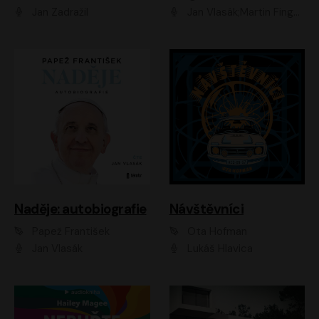
Jan Zadražil
Jan Vlasák;Martin Finger;Martin Myšička;Jiří Vyorálek;Václav Neužil
Naděje: autobiografie
Návštěvníci
Papež František
Ota Hofman
Jan Vlasák
Lukáš Hlavica