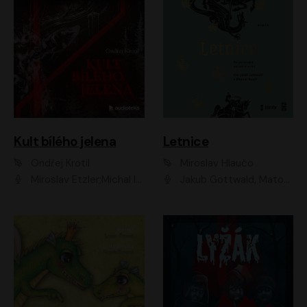
Kult bílého jelena
Letnice
Ondřej Krotil
Miroslav Hlaučo
Miroslav Etzler;Michal Isteník;David Prachař;Jaromír Meduna;Katarína Tlapák;Luboš Ondráček;Pavel Soukup;Zdeněk Junák;Zbyšek Pantůček;Ladislav Cigánek;Adam Joura;Karolína Zbořilová;Zbyšek Horák;Filip Jančík;Ondřej Novák;Richard Wágner
Jakub Gottwald, Matouš Ruml