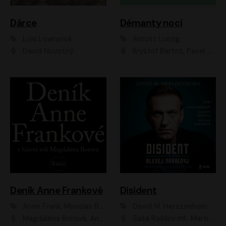
Dárce
Démanty noci
Lois Lowryová
Arnošt Lustig
David Novotný
Kryštof Bartoš, Pavel Batěk, Hanuš Bor, Ondřej Brousek, Taťjana Medvecká, Jakub Nemčok, Martin Písařík, Kajetán Písařovic, Martin Preiss, Matouš Ruml, Jan Vlasák
Deník Anne Frankové
Disident
Anne Frank, Miroslav Bambušek
David M. Herszenhorn
Magdaléna Borová, Anežka Šťastná, Eva Salzmannová, Hana Frejková, Igor Chmela, Lucie Trmíková, Magdalena Sidonová, Mark Kristián Hochman, Martin Finger, Miloslav Mejzlík, Zuzana Stivínová, Elia Moretti, Gabriela Pyšná, Josef Klíč, Karel Mitáš, Lukáš Mik, Petr Fučík, Stanislav Vacek, Tomáš Vtípil
Saša Rašilov ml., Martin Myšička, Denisa Barešová