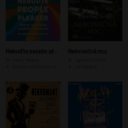
Nebuďte people-pleaser
Nekonečná noc
Hailey Magee
Agatha Christie
Barbora Goldmannová
Jan Nedbal