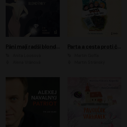
Páni mají radši blondýnky
Parta a cesta proti času 1
Anita Loosová
Martin Goffa
Alena Vránová
Martin Stránský