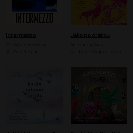
Intermezzo
Jako po drátku
Sally Rooneyová
Ondřej Šanc
Petr Štěpán
Tomáš Drápela, Adam Ernest, Tereza Dočkalová, Tomáš Weisser