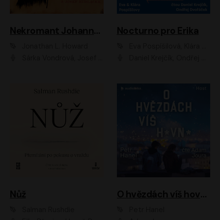
Nekromant Johannes Cabal
Nocturno pro Erika
Jonathan L. Howard
Eva Pospíšilová, Klára Pospíšilová
Šárka Vondrová, Josef Kudláček
Daniel Krejčík, Ondřej Dvořáček
Nůž
O hvězdách víš hovno
Salman Rushdie
Petr Hanel