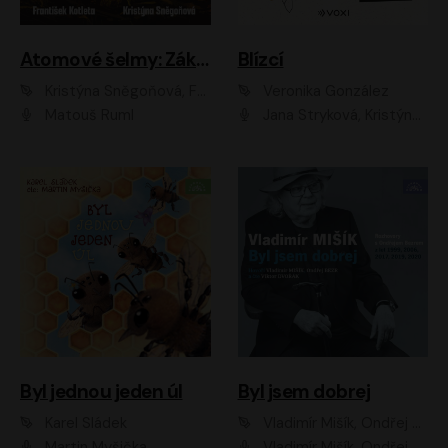
Atomové šelmy: Základna
Blízcí
Kristýna Sněgoňová, František Kotleta
Veronika González
Matouš Ruml
Jana Stryková, Kristýna Skružná
Byl jednou jeden úl
Byl jsem dobrej
Karel Sládek
Vladimír Mišík, Ondřej Bezr
Martin Myšička
Vladimír Mišík, Ondřej Bezr, Viktor Dvořák