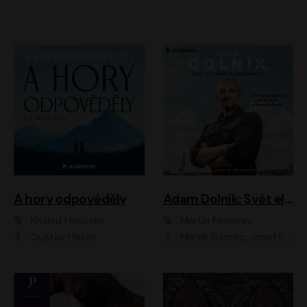
A hory odpověděly
Adam Dolník: Svět elitního vyjednavače
Khaled Hosseini
Martin Moravec
Gustav Hašek
Marek Němec, Josef Pejchal, Petra Bučková