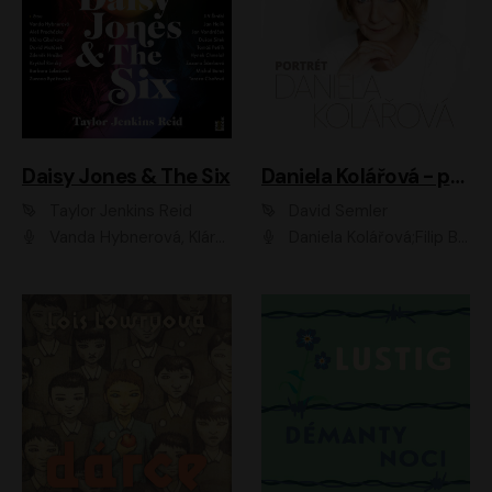
Daisy Jones & The Six
Daniela Kolářová - portrét
Taylor Jenkins Reid
David Semler
Vanda Hybnerová, Klára Cibulková, David Matásek, Zdeněk Hruška, Kryštof Rímský, Barbara Lukešová, Zuzana Bydžovská, Jiří Štrébl, Jan Holík, Jan Vondráček, Dušan Sitek, Tomáš Petřík, Hynek Chmelař, Zuzana Ščerbová, Michal Bureš, Tereza Císařová
Daniela Kolářová;Filip Březina;Jan Vlasák