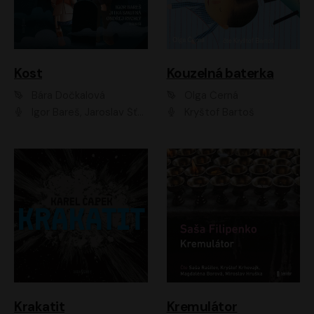
Kost
Kouzelná baterka
Bára Dočkalová
Olga Černá
Igor Bareš, Jaroslav Šťastný, Rikka Muchowová, Ondřej Rychlý, Jitka Smutná, Filip Kaňkovský, Hanuš Bor, Ctirad Götz, Pavel Batěk, Miroslav Hanuš, Adam Ernest, Jan Vlasák, Veronika Lazorčáková, Mikuláš Čížek
Kryštof Bartoš
Krakatit
Kremulátor