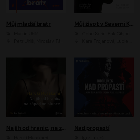
Můj mladší bratr
Můj život v Severní Koreji
Martin Uhlíř
Čche Serin, Pak Čihjon
Petr Uhlík, Miroslav Táborský, Kamil Halbich, Anita Krausová, Michael Vykus
Klára Trojanová, Lucie Trmíková
Na jih od hranic, na západ od slunce
Nad propastí
Haruki Murakami
Igor Lukeš