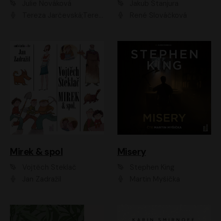
Julie Nováková
Jakub Stanjura
Tereza Jarčevská;Tereza Hof;Saša Rašilov
René Slováčková
Mirek & spol
Misery
Vojtěch Steklač
Stephen King
Jan Zadražil
Martin Myšička