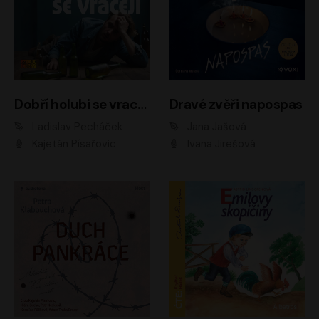
Dobří holubi se vracejí
Dravé zvěři napospas
Ladislav Pecháček
Jana Jašová
Kajetán Písařovic
Ivana Jirešová