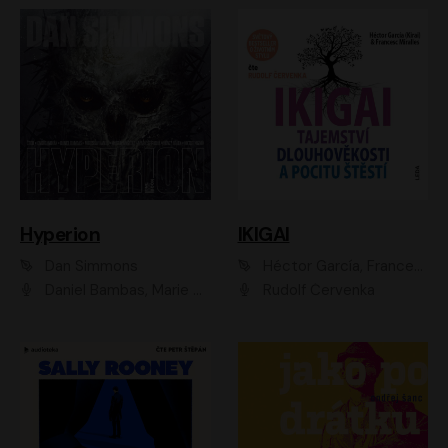
Hyperion
IKIGAI
Dan Simmons
Héctor García, Francesc Miralles
Daniel Bambas, Marie Štípková, Martin Myšička, Miroslav Hanuš, Viktor Kuzník, Jan Hájek, Ondřej Novák
Rudolf Červenka