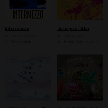
Intermezzo
Jako po drátku
Sally Rooneyová
Ondřej Šanc
Petr Štěpán
Tomáš Drápela, Adam Ernest, Tereza Dočkalová, Tomáš Weisser