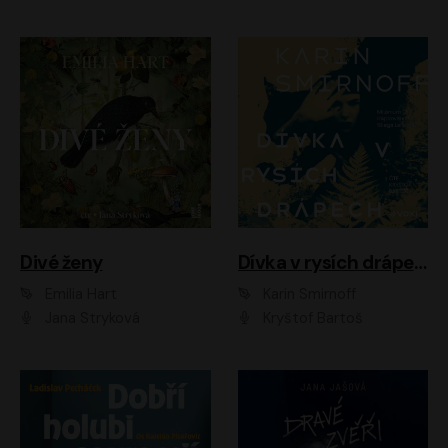
Divé ženy
Dívka v rysích drápech
Emilia Hart
Karin Smirnoff
Jana Stryková
Kryštof Bartoš