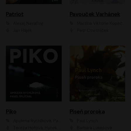
Patriot
Pavouček Varhánek
Alexej Navaľnyj
Martina Viktorie Kopecká
Jan Hájek
Petr Čtvrtníček
Piko
Píseň proroka
Apolena Rychlíková, Pavel Šplíchal
Paul Lynch
Tereza Hofová, Hynek Chmelař, Vojtěch Hrabák, Anna Kameníková, Klára Cibulková
Barbara Lukešová