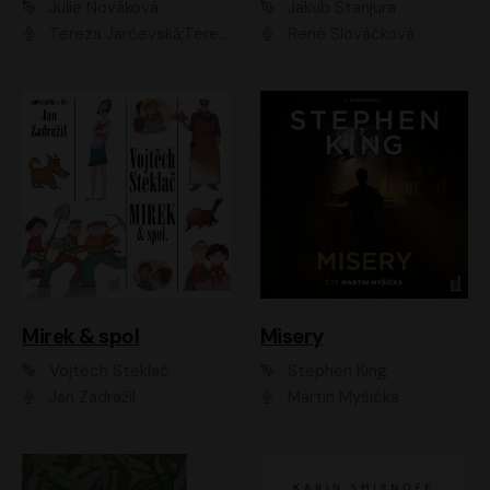
Julie Nováková
Jakub Stanjura
Tereza Jarčevská;Tereza Hof;Saša Rašilov
René Slováčková
Mirek & spol
Misery
Vojtěch Steklač
Stephen King
Jan Zadražil
Martin Myšička