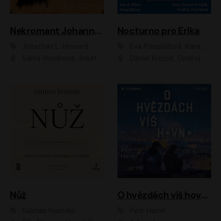
Nekromant Johannes Cabal
Nocturno pro Erika
Jonathan L. Howard
Eva Pospíšilová, Klára Pospíšilová
Šárka Vondrová, Josef Kudláček
Daniel Krejčík, Ondřej Dvořáček
Nůž
O hvězdách víš hovno
Salman Rushdie
Petr Hanel