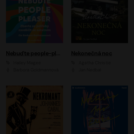
Nebuďte people-pleaser
Nekonečná noc
Hailey Magee
Agatha Christie
Barbora Goldmannová
Jan Nedbal