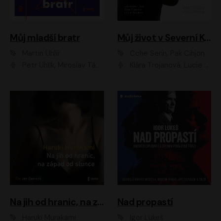
Můj mladší bratr
Můj život v Severní Koreji
Martin Uhlíř
Čche Serin, Pak Čihjon
Petr Uhlík, Miroslav Táborský, Kamil Halbich, Anita Krausová, Michael Vykus
Klára Trojanová, Lucie Trmíková
Na jih od hranic, na západ od slunce
Nad propastí
Haruki Murakami
Igor Lukeš