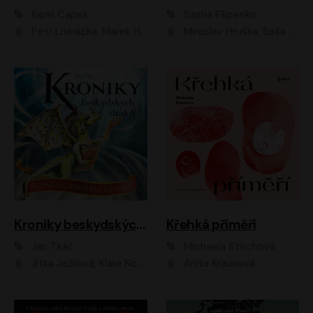
Karel Čapek
Sasha Filipenko
Petr Lněnička, Marek Holý, Ivan Trojan, Ondřej Brousek, Viktor Preiss, Eliška Zbranková, František Němec, Jaroslav Satoranský, Anežka Šťastná, Jaromír Meduna, Různí interpreti
Miroslav Hruška, Saša Rašilov ml., Magdaléna Borová, Kryštof Krhovják
Kroniky beskydských draků: Tajemství ztracené kroniky
Křehká příměří
Jan Tkáč
Michaela Štěchová
Jitka Ježková, Klára Nováková
Anita Krausová