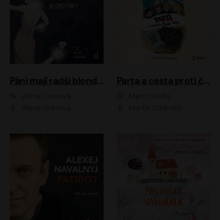
Páni mají radši blondýnky
Parta a cesta proti času 1
Anita Loosová
Martin Goffa
Alena Vránová
Martin Stránský