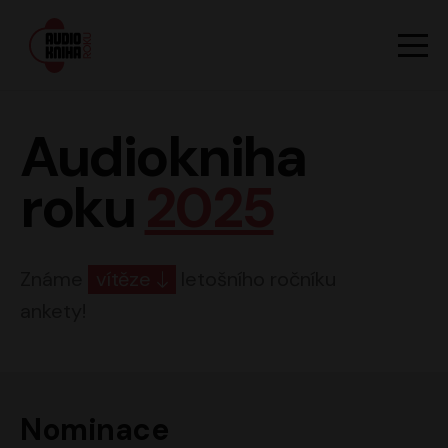
Hlavn
Men
Audiokniha roku
Audiokniha
roku
2025
Známe
vítěze
letošního ročníku
ankety!
Nominace