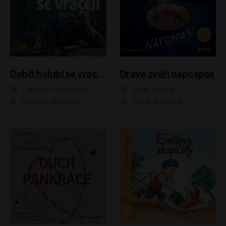
Dobří holubi se vracejí
Dravé zvěři napospas
Ladislav Pecháček
Jana Jašová
Kajetán Písařovic
Ivana Jirešová