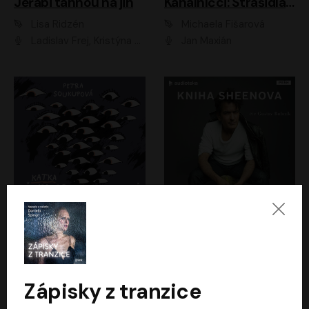
Jeřábi táhnou na jih
Kanálníčci: Strašidla z podzemí
Lisa Ridzén
Michaela Fišarová
Ladislav Frej, Kristýna Frejová, Ladislav Frej ml.
Jan Maxián
Katka už nebude divná
Kniha Sheenova
Petra Soukupová
Charlie Sheen
Aneta Kalertová
Gustav Bubník
Zápisky z tranzice