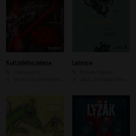
Kult bílého jelena
Letnice
Ondřej Krotil
Miroslav Hlaučo
Miroslav Etzler;Michal Isteník;David Prachař;Jaromír Meduna;Katarína Tlapák;Luboš Ondráček;Pavel Soukup;Zdeněk Junák;Zbyšek Pantůček;Ladislav Cigánek;Adam Joura;Karolína Zbořilová;Zbyšek Horák;Filip Jančík;Ondřej Novák;Richard Wágner
Jakub Gottwald, Matouš Ruml