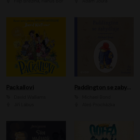
Filip Březina, Hanuš Bor
Adam Joura
Packallovi
Paddington se zabydluje
David Walliams
Michael Bond
Jiří Lábus
Aleš Procházka