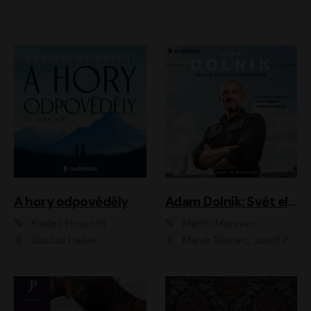
A hory odpověděly
Adam Dolník: Svět elitního vyjednavače
Khaled Hosseini
Martin Moravec
Gustav Hašek
Marek Němec, Josef Pejchal, Petra Bučková