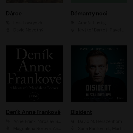
Dárce
Démanty noci
Lois Lowryová
Arnošt Lustig
David Novotný
Kryštof Bartoš, Pavel Batěk, Hanuš Bor, Ondřej Brousek, Taťjana Medvecká, Jakub Nemčok, Martin Písařík, Kajetán Písařovic, Martin Preiss, Matouš Ruml, Jan Vlasák
Deník Anne Frankové
Disident
Anne Frank, Miroslav Bambušek
David M. Herszenhorn
Magdaléna Borová, Anežka Šťastná, Eva Salzmannová, Hana Frejková, Igor Chmela, Lucie Trmíková, Magdalena Sidonová, Mark Kristián Hochman, Martin Finger, Miloslav Mejzlík, Zuzana Stivínová, Elia Moretti, Gabriela Pyšná, Josef Klíč, Karel Mitáš, Lukáš Mik, Petr Fučík, Stanislav Vacek, Tomáš Vtípil
Saša Rašilov ml., Martin Myšička, Denisa Barešová