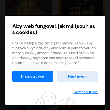
Aby web fungoval, jak má (souhlas
s cookies)
Poslední kapitán
Poslední kmotr
Pro co nejlepší zážitek z procházení webu - aby
Francis Scott Fitzgerald
Mario Puzo
fungovalo vyhledávání, abychom si pamatovali, co
Rudolf Červenka
Oldřich Kaiser
máte v košíku, abyste jednoduše zjistili stav vaší
objednávky, abychom vás neobtěžovali nevhodnou
reklamou a abyste se nemuseli pokaždé
přihlašovat.
Proto od vás potřebujeme souhlas se
Přijmout vše
Nastavení
zpracováním souborů cookies
, tj. malých souborů,
které se dočasně ukládají ve vašem prohlížeči.
Děkujeme, že nám ho dáte a pomůžete nám tak
Odmítnout vše
web zlepšovat.