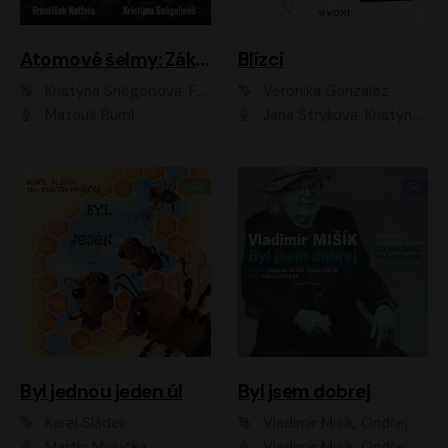
Atomové šelmy: Základna
Blízcí
Kristýna Sněgoňová, František Kotleta
Veronika González
Matouš Ruml
Jana Stryková, Kristýna Skružná
Byl jednou jeden úl
Byl jsem dobrej
Karel Sládek
Vladimír Mišík, Ondřej Bezr
Martin Myšička
Vladimír Mišík, Ondřej Bezr, Viktor Dvořák