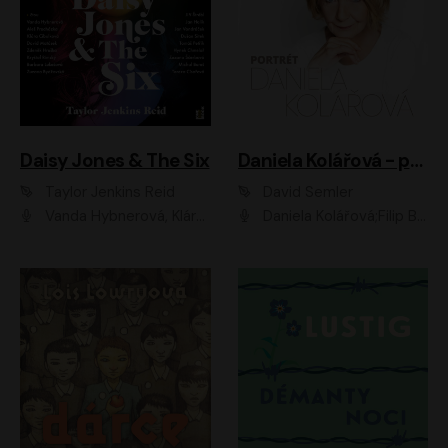
Daisy Jones & The Six
Daniela Kolářová - portrét
Taylor Jenkins Reid
David Semler
Vanda Hybnerová, Klára Cibulková, David Matásek, Zdeněk Hruška, Kryštof Rímský, Barbara Lukešová, Zuzana Bydžovská, Jiří Štrébl, Jan Holík, Jan Vondráček, Dušan Sitek, Tomáš Petřík, Hynek Chmelař, Zuzana Ščerbová, Michal Bureš, Tereza Císařová
Daniela Kolářová;Filip Březina;Jan Vlasák