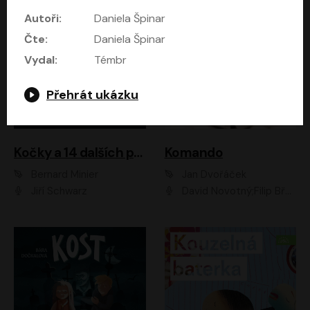
Autoři:
Daniela Špinar
Čte:
Daniela Špinar
Vydal:
Témbr
Přehrát ukázku
Kočky a 14 dalších povídek
Komando
Bernard Minier
Jan Dvořáček
Jiří Schwarz
David Novotný;Filip Březina;Marek Daniel