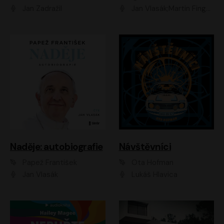
Jan Zadražil
Jan Vlasák;Martin Finger;Martin Myšička;Jiří Vyorálek;Václav Neužil
Naděje: autobiografie
Návštěvníci
Papež František
Ota Hofman
Jan Vlasák
Lukáš Hlavica