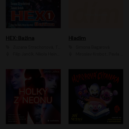
HEX: Bažina
Hladím
Zuzana Strachotová, Tomáš Košek
Simona Bagarová
Filip Jančík, Nikola Heinzlová
Miroslav Krobot, Pavla Beretová, Jan Cina, Lenka Termerová, Petra Špalková