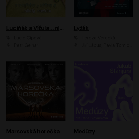
Luciňák a Víťula ... nikdy nezlobí
Lyžák
Lucie Čípová
Tereza Verecká
Petr Gelnar
Jiří Lábus, Pavla Tomicová, Diana Toniková, Eva Klesnil Sinkovičová, Členové Dismanova rozhlasového dětského souboru
Marsovská horečka
Medúzy