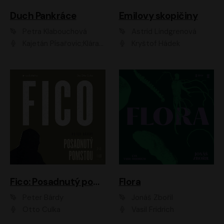
Duch Pankráce
Emilovy skopičiny
Petra Klabouchová
Astrid Lindgrenová
Kajetán Písařovic;Klára Suchá;Petr Neskusil;Karolína Půčková;Adam Trnka Ernest
Kryštof Hádek
Fico: Posadnutý pomstou
Flora
Peter Bárdy
Jonáš Zbořil
Otto Culka
Vasil Fridrich