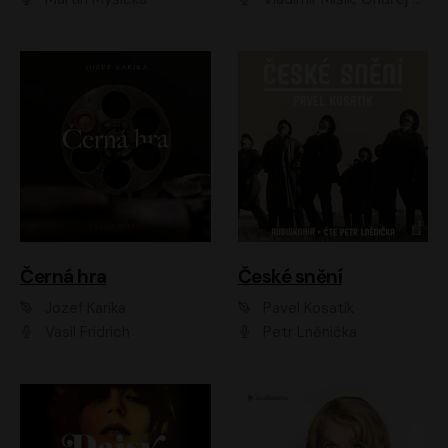
Černá hra
České snění
Jozef Karika
Pavel Kosatík
Vasil Fridrich
Petr Lněnička