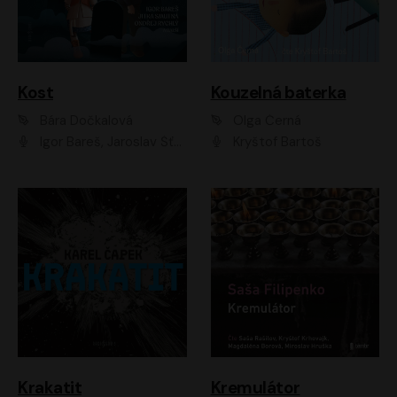
Kost
Kouzelná baterka
Bára Dočkalová
Olga Černá
Igor Bareš, Jaroslav Šťastný, Rikka Muchowová, Ondřej Rychlý, Jitka Smutná, Filip Kaňkovský, Hanuš Bor, Ctirad Götz, Pavel Batěk, Miroslav Hanuš, Adam Ernest, Jan Vlasák, Veronika Lazorčáková, Mikuláš Čížek
Kryštof Bartoš
Krakatit
Kremulátor