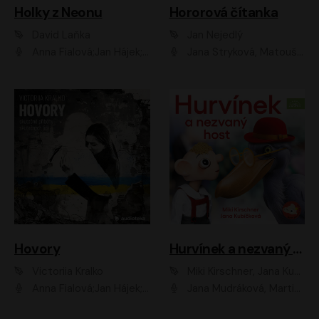
Holky z Neonu
Hororová čítanka
David Laňka
Jan Nejedlý
Anna Fialová;Jan Hájek;Šimon Bilina;Dana Černá;Dana Syslová;Ondřej Malý;Radím Jíra;Sára Korbelová;Anna Peřinová;Nela Cikánová Štefanová
Jana Stryková, Matouš Ruml
Hovory
Hurvínek a nezvaný host
Victoriia Kralko
Miki Kirschner, Jana Kubíčková
Anna Fialová;Jan Hájek;Miloslav König;Jitka Sedláčková;Pavla Beretová;Marie Anna Myšičková;Zdeněk Piškula;Daniel Krejčík;Petra Kosková;Kryštof Bartoš;Tereza Jarčevská;Tomáš Pavelka
Jana Mudráková, Martin Trecha, David Janošek, Barbora Dobišarová, Karolina Otevřelová