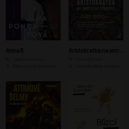
Anna R.
Aristokratka na smrtelné pohovce
Jana Poncarová
Evžen Boček
Dana Černá, Nina Horáková, Vasil Fridrich
Veronika Khek Kubařová, Zuzana Slavíková, Naďa Konvalinková, Veronika Lazorčáková, Tereza Rumlová, Otakar Brousek ml.