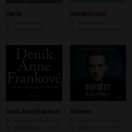
Dárce
Démanty noci
Lois Lowryová
Arnošt Lustig
David Novotný
Kryštof Bartoš, Pavel Batěk, Hanuš Bor, Ondřej Brousek, Taťjana Medvecká, Jakub Nemčok, Martin Písařík, Kajetán Písařovic, Martin Preiss, Matouš Ruml, Jan Vlasák
Deník Anne Frankové
Disident
Anne Frank, Miroslav Bambušek
David M. Herszenhorn
Magdaléna Borová, Anežka Šťastná, Eva Salzmannová, Hana Frejková, Igor Chmela, Lucie Trmíková, Magdalena Sidonová, Mark Kristián Hochman, Martin Finger, Miloslav Mejzlík, Zuzana Stivínová, Elia Moretti, Gabriela Pyšná, Josef Klíč, Karel Mitáš, Lukáš Mik, Petr Fučík, Stanislav Vacek, Tomáš Vtípil
Saša Rašilov ml., Martin Myšička, Denisa Barešová