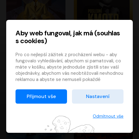
Aby web fungoval, jak má (souhlas
s cookies)
Poslední kapitán
Poslední kmotr
Pro co nejlepší zážitek z procházení webu - aby
Francis Scott Fitzgerald
Mario Puzo
fungovalo vyhledávání, abychom si pamatovali, co
Rudolf Červenka
Oldřich Kaiser
máte v košíku, abyste jednoduše zjistili stav vaší
objednávky, abychom vás neobtěžovali nevhodnou
reklamou a abyste se nemuseli pokaždé
přihlašovat.
Proto od vás potřebujeme souhlas se
Přijmout vše
Nastavení
zpracováním souborů cookies
, tj. malých souborů,
které se dočasně ukládají ve vašem prohlížeči.
Děkujeme, že nám ho dáte a pomůžete nám tak
Odmítnout vše
web zlepšovat.