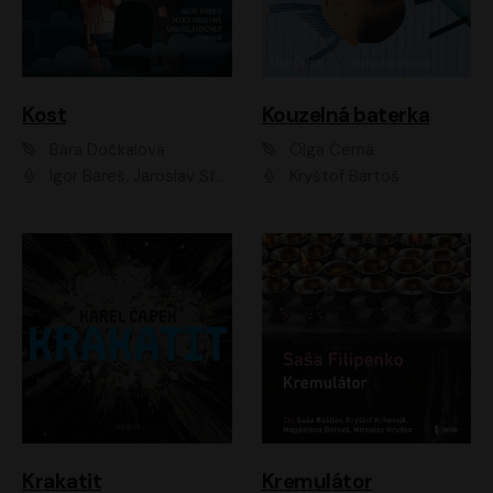
Kost
Kouzelná baterka
Bára Dočkalová
Olga Černá
Igor Bareš, Jaroslav Šťastný, Rikka Muchowová, Ondřej Rychlý, Jitka Smutná, Filip Kaňkovský, Hanuš Bor, Ctirad Götz, Pavel Batěk, Miroslav Hanuš, Adam Ernest, Jan Vlasák, Veronika Lazorčáková, Mikuláš Čížek
Kryštof Bartoš
Krakatit
Kremulátor