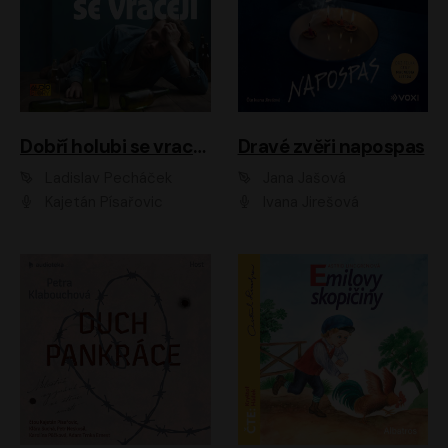
Dobří holubi se vracejí
Dravé zvěři napospas
Ladislav Pecháček
Jana Jašová
Kajetán Písařovic
Ivana Jirešová