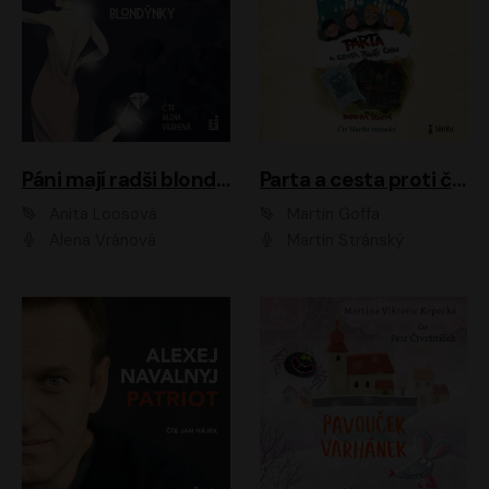
Páni mají radši blondýnky
Parta a cesta proti času 1
Anita Loosová
Martin Goffa
Alena Vránová
Martin Stránský