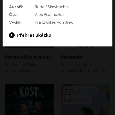
Autoři:
Rudolf Slawitschek
Čte:
Aleš Procházka
Vydal:
Franz Gilles von Jilek
Přehrát ukázku
Kočky a 14 dalších povídek
Komando
Bernard Minier
Jan Dvořáček
Jiří Schwarz
David Novotný;Filip Březina;Marek Daniel