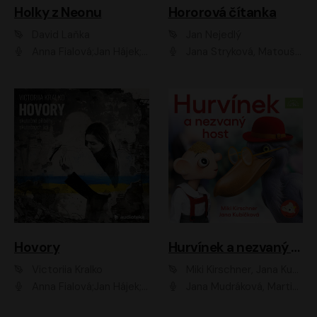
Holky z Neonu
Hororová čítanka
David Laňka
Jan Nejedlý
Anna Fialová;Jan Hájek;Šimon Bilina;Dana Černá;Dana Syslová;Ondřej Malý;Radím Jíra;Sára Korbelová;Anna Peřinová;Nela Cikánová Štefanová
Jana Stryková, Matouš Ruml
Hovory
Hurvínek a nezvaný host
Victoriia Kralko
Miki Kirschner, Jana Kubíčková
Anna Fialová;Jan Hájek;Miloslav König;Jitka Sedláčková;Pavla Beretová;Marie Anna Myšičková;Zdeněk Piškula;Daniel Krejčík;Petra Kosková;Kryštof Bartoš;Tereza Jarčevská;Tomáš Pavelka
Jana Mudráková, Martin Trecha, David Janošek, Barbora Dobišarová, Karolina Otevřelová