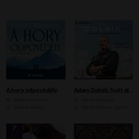
A hory odpověděly
Adam Dolník: Svět elitního vyjednavače
Khaled Hosseini
Martin Moravec
Gustav Hašek
Marek Němec, Josef Pejchal, Petra Bučková