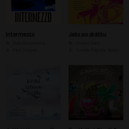
Intermezzo
Jako po drátku
Sally Rooneyová
Ondřej Šanc
Petr Štěpán
Tomáš Drápela, Adam Ernest, Tereza Dočkalová, Tomáš Weisser