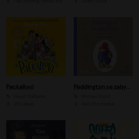
Filip Březina, Hanuš Bor
Adam Joura
Packallovi
Paddington se zabydluje
David Walliams
Michael Bond
Jiří Lábus
Aleš Procházka