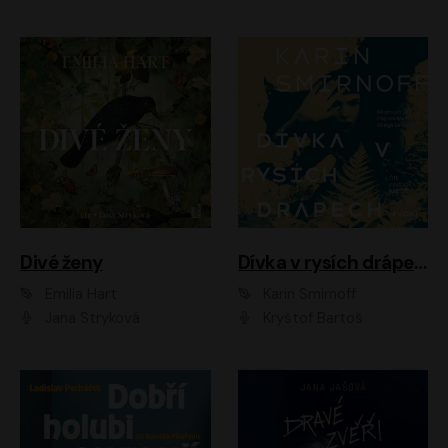
Divé ženy
Dívka v rysích drápech
Emilia Hart
Karin Smirnoff
Jana Stryková
Kryštof Bartoš