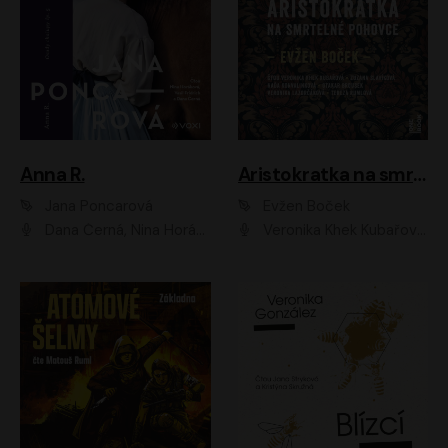
Anna R.
Aristokratka na smrtelné pohovce
Jana Poncarová
Evžen Boček
Dana Černá, Nina Horáková, Vasil Fridrich
Veronika Khek Kubařová, Zuzana Slavíková, Naďa Konvalinková, Veronika Lazorčáková, Tereza Rumlová, Otakar Brousek ml.