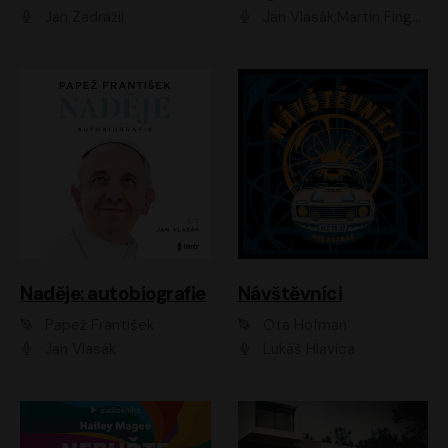
Jan Zadražil
Jan Vlasák;Martin Finger;Martin Myšička;Jiří Vyorálek;Václav Neužil
Naděje: autobiografie
Návštěvníci
Papež František
Ota Hofman
Jan Vlasák
Lukáš Hlavica