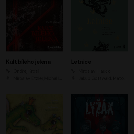
Kult bílého jelena
Letnice
Ondřej Krotil
Miroslav Hlaučo
Miroslav Etzler;Michal Isteník;David Prachař;Jaromír Meduna;Katarína Tlapák;Luboš Ondráček;Pavel Soukup;Zdeněk Junák;Zbyšek Pantůček;Ladislav Cigánek;Adam Joura;Karolína Zbořilová;Zbyšek Horák;Filip Jančík;Ondřej Novák;Richard Wágner
Jakub Gottwald, Matouš Ruml