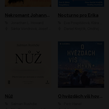
Nekromant Johannes Cabal
Nocturno pro Erika
Jonathan L. Howard
Eva Pospíšilová, Klára Pospíšilová
Šárka Vondrová, Josef Kudláček
Daniel Krejčík, Ondřej Dvořáček
Nůž
O hvězdách víš hovno
Salman Rushdie
Petr Hanel