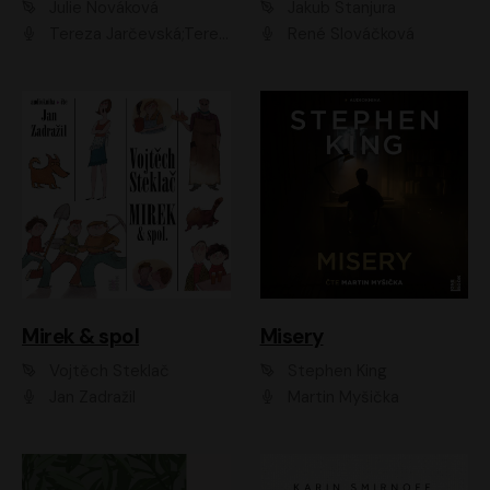
Julie Nováková
Jakub Stanjura
Tereza Jarčevská;Tereza Hof;Saša Rašilov
René Slováčková
Mirek & spol
Misery
Vojtěch Steklač
Stephen King
Jan Zadražil
Martin Myšička