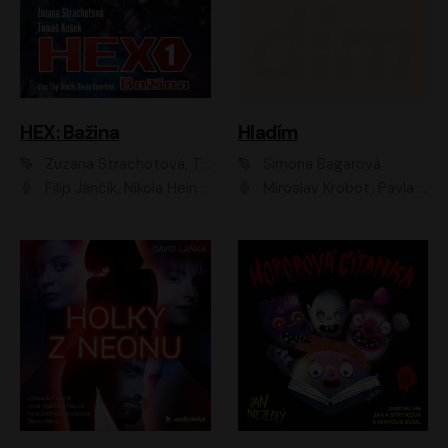
HEX: Bažina
Hladím
Zuzana Strachotová, Tomáš Košek
Simona Bagarová
Filip Jančík, Nikola Heinzlová
Miroslav Krobot, Pavla Beretová, Jan Cina, Lenka Termerová, Petra Špalková