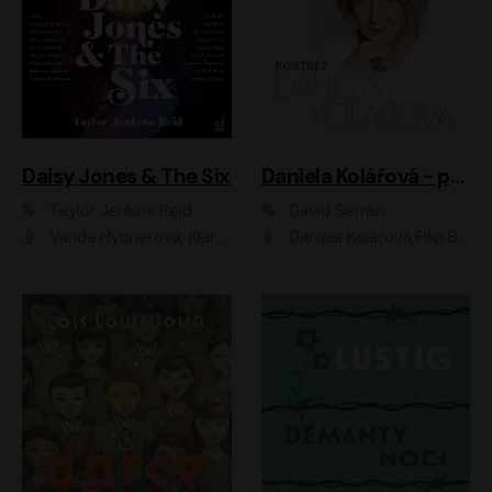
Daisy Jones & The Six
Daniela Kolářová - portrét
Taylor Jenkins Reid
David Semler
Vanda Hybnerová, Klára Cibulková, David Matásek, Zdeněk Hruška, Kryštof Rímský, Barbara Lukešová, Zuzana Bydžovská, Jiří Štrébl, Jan Holík, Jan Vondráček, Dušan Sitek, Tomáš Petřík, Hynek Chmelař, Zuzana Ščerbová, Michal Bureš, Tereza Císařová
Daniela Kolářová;Filip Březina;Jan Vlasák