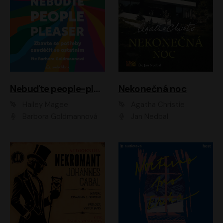
Nebuďte people-pleaser
Nekonečná noc
Hailey Magee
Agatha Christie
Barbora Goldmannová
Jan Nedbal