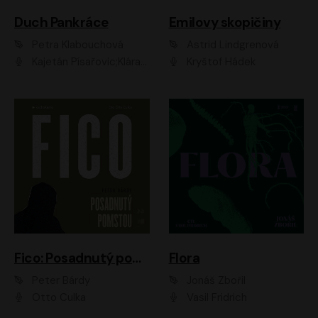
Duch Pankráce
Emilovy skopičiny
Petra Klabouchová
Astrid Lindgrenová
Kajetán Písařovic;Klára Suchá;Petr Neskusil;Karolína Půčková;Adam Trnka Ernest
Kryštof Hádek
Fico: Posadnutý pomstou
Flora
Peter Bárdy
Jonáš Zbořil
Otto Culka
Vasil Fridrich