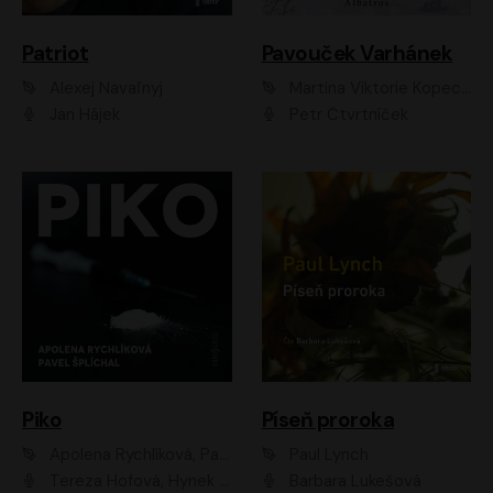
Patriot
Pavouček Varhánek
Alexej Navaľnyj
Martina Viktorie Kopecká
Jan Hájek
Petr Čtvrtníček
Piko
Píseň proroka
Apolena Rychlíková, Pavel Šplíchal
Paul Lynch
Tereza Hofová, Hynek Chmelař, Vojtěch Hrabák, Anna Kameníková, Klára Cibulková
Barbara Lukešová