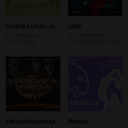
Luciňák a Víťula ... nikdy nezlobí
Lyžák
Lucie Čípová
Tereza Verecká
Petr Gelnar
Jiří Lábus, Pavla Tomicová, Diana Toniková, Eva Klesnil Sinkovičová, Členové Dismanova rozhlasového dětského souboru
Marsovská horečka
Medúzy