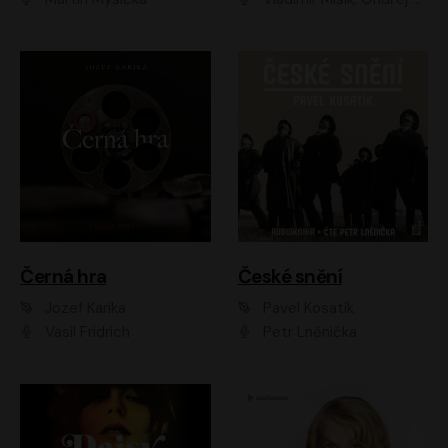
Černá hra
České snění
Jozef Karika
Pavel Kosatík
Vasil Fridrich
Petr Lněnička