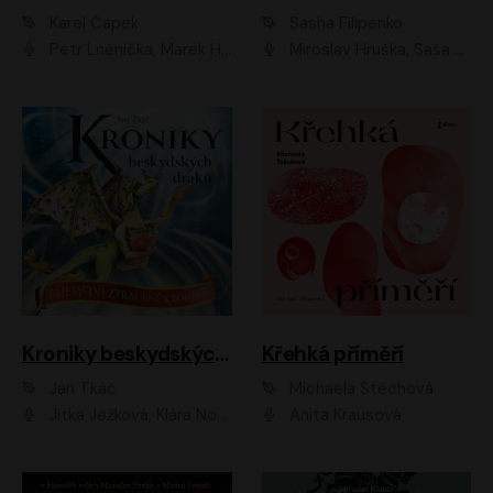
Karel Čapek
Sasha Filipenko
Petr Lněnička, Marek Holý, Ivan Trojan, Ondřej Brousek, Viktor Preiss, Eliška Zbranková, František Němec, Jaroslav Satoranský, Anežka Šťastná, Jaromír Meduna, Různí interpreti
Miroslav Hruška, Saša Rašilov ml., Magdaléna Borová, Kryštof Krhovják
Kroniky beskydských draků: Tajemství ztracené kroniky
Křehká příměří
Jan Tkáč
Michaela Štěchová
Jitka Ježková, Klára Nováková
Anita Krausová