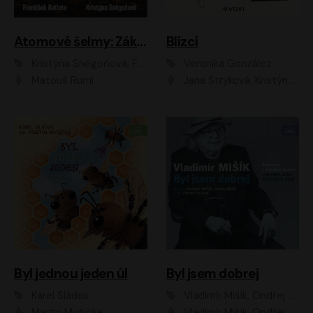
Atomové šelmy: Základna
Blízcí
Kristýna Sněgoňová, František Kotleta
Veronika González
Matouš Ruml
Jana Stryková, Kristýna Skružná
Byl jednou jeden úl
Byl jsem dobrej
Karel Sládek
Vladimír Mišík, Ondřej Bezr
Martin Myšička
Vladimír Mišík, Ondřej Bezr, Viktor Dvořák