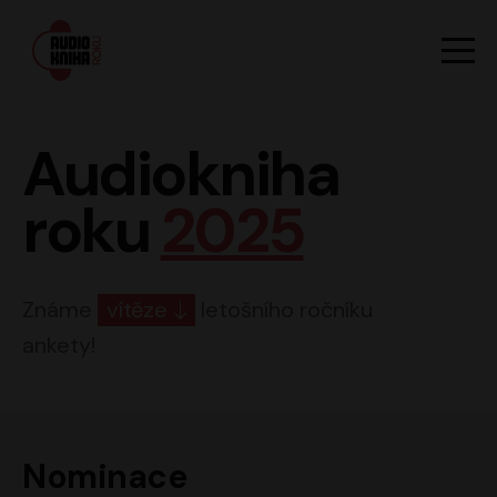
Hlavn
Men
Audiokniha roku
Audiokniha
roku
2025
Známe
vítěze
letošního ročníku
ankety!
Nominace