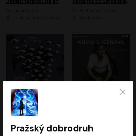
Jeřábi táhnou na jih
Kanálníčci: Strašidla z podzemí
Lisa Ridzén
Michaela Fišarová
Ladislav Frej, Kristýna Frejová, Ladislav Frej ml.
Jan Maxián
Katka už nebude divná
Kniha Sheenova
Petra Soukupová
Charlie Sheen
Aneta Kalertová
Gustav Bubník
Pražský dobrodruh