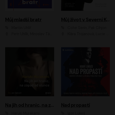
Můj mladší bratr
Můj život v Severní Koreji
Martin Uhlíř
Čche Serin, Pak Čihjon
Petr Uhlík, Miroslav Táborský, Kamil Halbich, Anita Krausová, Michael Vykus
Klára Trojanová, Lucie Trmíková
Na jih od hranic, na západ od slunce
Nad propastí
Haruki Murakami
Igor Lukeš