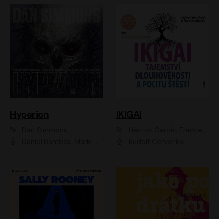
Hyperion
IKIGAI
Dan Simmons
Héctor García, Francesc Miralles
Daniel Bambas, Marie Štípková, Martin Myšička, Miroslav Hanuš, Viktor Kuzník, Jan Hájek, Ondřej Novák
Rudolf Červenka