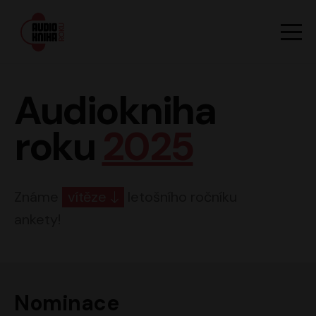
Hlavn
Men
Audiokniha roku
Audiokniha
roku
2025
Známe
vítěze
letošního ročníku
ankety!
Nominace