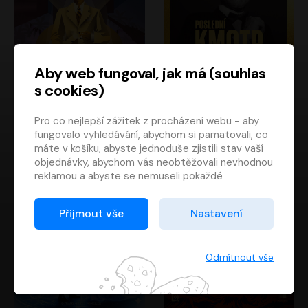
Aby web fungoval, jak má (souhlas
s cookies)
Poslední kapitán
Poslední kmotr
Pro co nejlepší zážitek z procházení webu - aby
Francis Scott Fitzgerald
Mario Puzo
fungovalo vyhledávání, abychom si pamatovali, co
Rudolf Červenka
Oldřich Kaiser
máte v košíku, abyste jednoduše zjistili stav vaší
objednávky, abychom vás neobtěžovali nevhodnou
reklamou a abyste se nemuseli pokaždé
přihlašovat.
Proto od vás potřebujeme souhlas se
Přijmout vše
Nastavení
zpracováním souborů cookies
, tj. malých souborů,
které se dočasně ukládají ve vašem prohlížeči.
Děkujeme, že nám ho dáte a pomůžete nám tak
Odmítnout vše
web zlepšovat.