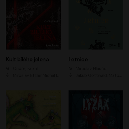
Kult bílého jelena
Letnice
Ondřej Krotil
Miroslav Hlaučo
Miroslav Etzler;Michal Isteník;David Prachař;Jaromír Meduna;Katarína Tlapák;Luboš Ondráček;Pavel Soukup;Zdeněk Junák;Zbyšek Pantůček;Ladislav Cigánek;Adam Joura;Karolína Zbořilová;Zbyšek Horák;Filip Jančík;Ondřej Novák;Richard Wágner
Jakub Gottwald, Matouš Ruml