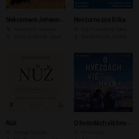
Nekromant Johannes Cabal
Nocturno pro Erika
Jonathan L. Howard
Eva Pospíšilová, Klára Pospíšilová
Šárka Vondrová, Josef Kudláček
Daniel Krejčík, Ondřej Dvořáček
Nůž
O hvězdách víš hovno
Salman Rushdie
Petr Hanel