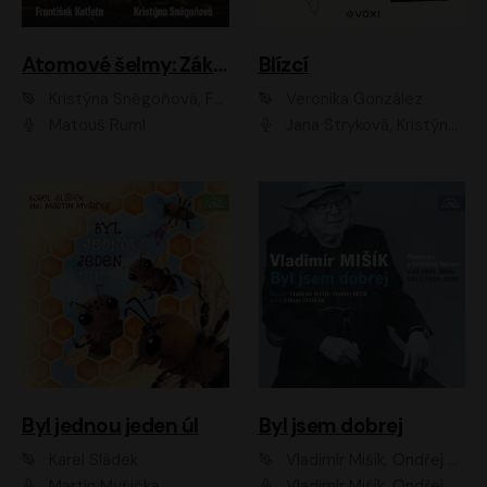
Atomové šelmy: Základna
Blízcí
Kristýna Sněgoňová, František Kotleta
Veronika González
Matouš Ruml
Jana Stryková, Kristýna Skružná
Byl jednou jeden úl
Byl jsem dobrej
Karel Sládek
Vladimír Mišík, Ondřej Bezr
Martin Myšička
Vladimír Mišík, Ondřej Bezr, Viktor Dvořák