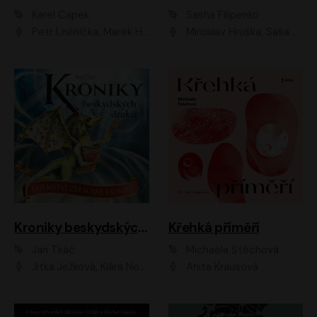
Karel Čapek
Sasha Filipenko
Petr Lněnička, Marek Holý, Ivan Trojan, Ondřej Brousek, Viktor Preiss, Eliška Zbranková, František Němec, Jaroslav Satoranský, Anežka Šťastná, Jaromír Meduna, Různí interpreti
Miroslav Hruška, Saša Rašilov ml., Magdaléna Borová, Kryštof Krhovják
Kroniky beskydských draků: Tajemství ztracené kroniky
Křehká příměří
Jan Tkáč
Michaela Štěchová
Jitka Ježková, Klára Nováková
Anita Krausová