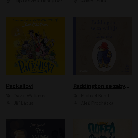
Filip Březina, Hanuš Bor
Adam Joura
Packallovi
Paddington se zabydluje
David Walliams
Michael Bond
Jiří Lábus
Aleš Procházka