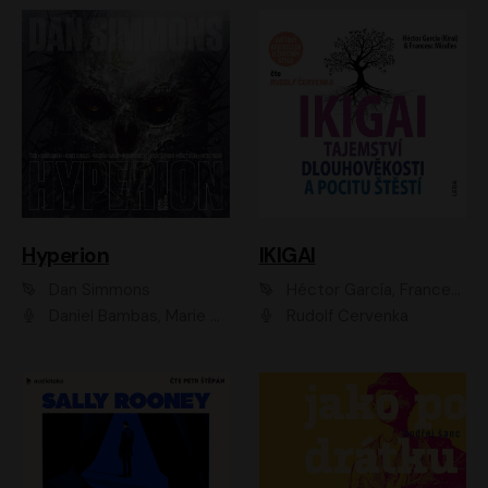
Hyperion
IKIGAI
Dan Simmons
Héctor García, Francesc Miralles
Daniel Bambas, Marie Štípková, Martin Myšička, Miroslav Hanuš, Viktor Kuzník, Jan Hájek, Ondřej Novák
Rudolf Červenka