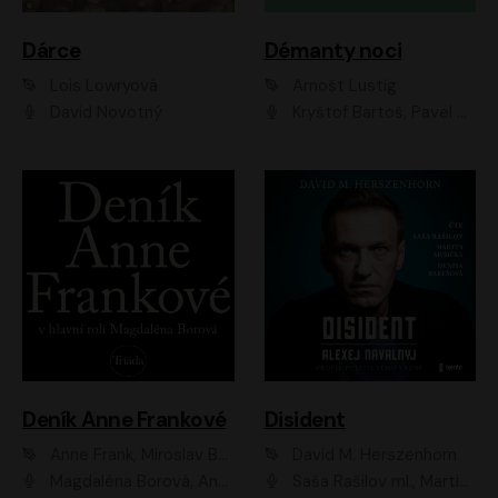
Dárce
Démanty noci
Lois Lowryová
Arnošt Lustig
David Novotný
Kryštof Bartoš, Pavel Batěk, Hanuš Bor, Ondřej Brousek, Taťjana Medvecká, Jakub Nemčok, Martin Písařík, Kajetán Písařovic, Martin Preiss, Matouš Ruml, Jan Vlasák
Deník Anne Frankové
Disident
Anne Frank, Miroslav Bambušek
David M. Herszenhorn
Magdaléna Borová, Anežka Šťastná, Eva Salzmannová, Hana Frejková, Igor Chmela, Lucie Trmíková, Magdalena Sidonová, Mark Kristián Hochman, Martin Finger, Miloslav Mejzlík, Zuzana Stivínová, Elia Moretti, Gabriela Pyšná, Josef Klíč, Karel Mitáš, Lukáš Mik, Petr Fučík, Stanislav Vacek, Tomáš Vtípil
Saša Rašilov ml., Martin Myšička, Denisa Barešová