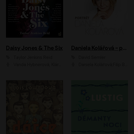
Daisy Jones & The Six
Daniela Kolářová - portrét
Taylor Jenkins Reid
David Semler
Vanda Hybnerová, Klára Cibulková, David Matásek, Zdeněk Hruška, Kryštof Rímský, Barbara Lukešová, Zuzana Bydžovská, Jiří Štrébl, Jan Holík, Jan Vondráček, Dušan Sitek, Tomáš Petřík, Hynek Chmelař, Zuzana Ščerbová, Michal Bureš, Tereza Císařová
Daniela Kolářová;Filip Březina;Jan Vlasák