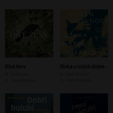
Divé ženy
Dívka v rysích drápech
Emilia Hart
Karin Smirnoff
Jana Stryková
Kryštof Bartoš