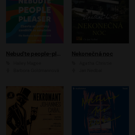
Nebuďte people-pleaser
Nekonečná noc
Hailey Magee
Agatha Christie
Barbora Goldmannová
Jan Nedbal