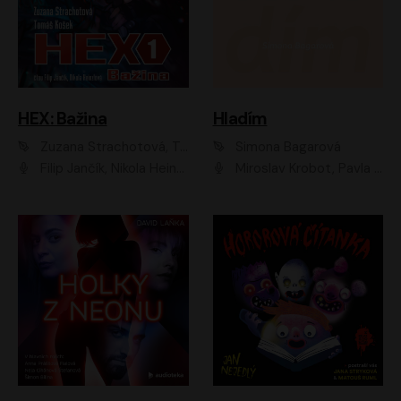
HEX: Bažina
Hladím
Zuzana Strachotová, Tomáš Košek
Simona Bagarová
Filip Jančík, Nikola Heinzlová
Miroslav Krobot, Pavla Beretová, Jan Cina, Lenka Termerová, Petra Špalková