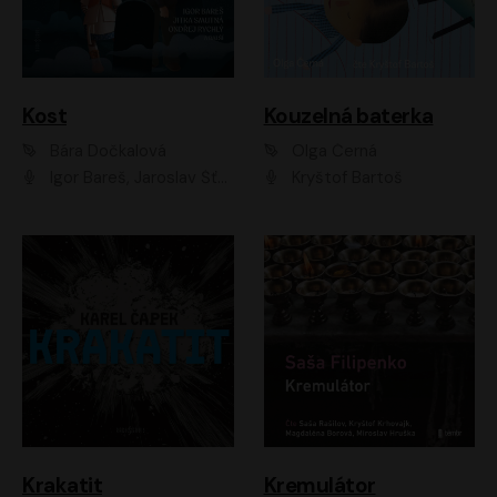
Kost
Kouzelná baterka
Bára Dočkalová
Olga Černá
Igor Bareš, Jaroslav Šťastný, Rikka Muchowová, Ondřej Rychlý, Jitka Smutná, Filip Kaňkovský, Hanuš Bor, Ctirad Götz, Pavel Batěk, Miroslav Hanuš, Adam Ernest, Jan Vlasák, Veronika Lazorčáková, Mikuláš Čížek
Kryštof Bartoš
Krakatit
Kremulátor