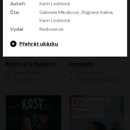
Autoři:
Karin Lednická
Čte:
Gabriela Mikulková, Zbigniew Kalina,
Karin Lednická
Vydal:
Radioservis
Přehrát ukázku
Kočky a 14 dalších povídek
Komando
Bernard Minier
Jan Dvořáček
Jiří Schwarz
David Novotný;Filip Březina;Marek Daniel