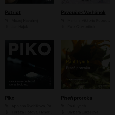
Patriot
Pavouček Varhánek
Alexej Navaľnyj
Martina Viktorie Kopecká
Jan Hájek
Petr Čtvrtníček
Piko
Píseň proroka
Apolena Rychlíková, Pavel Šplíchal
Paul Lynch
Tereza Hofová, Hynek Chmelař, Vojtěch Hrabák, Anna Kameníková, Klára Cibulková
Barbara Lukešová