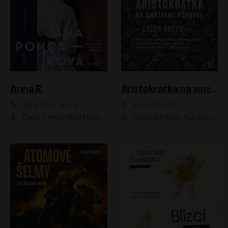
Anna R.
Aristokratka na smrtelné pohovce
Jana Poncarová
Evžen Boček
Dana Černá, Nina Horáková, Vasil Fridrich
Veronika Khek Kubařová, Zuzana Slavíková, Naďa Konvalinková, Veronika Lazorčáková, Tereza Rumlová, Otakar Brousek ml.