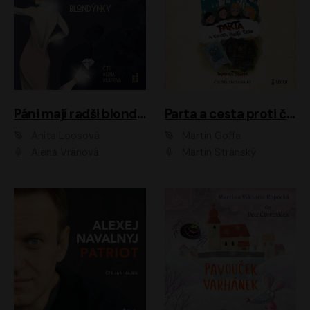
Páni mají radši blondýnky
Parta a cesta proti času 1
Anita Loosová
Martin Goffa
Alena Vránová
Martin Stránský