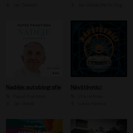
Jan Zadražil
Jan Vlasák;Martin Finger;Martin Myšička;Jiří Vyorálek;Václav Neužil
Naděje: autobiografie
Návštěvníci
Papež František
Ota Hofman
Jan Vlasák
Lukáš Hlavica