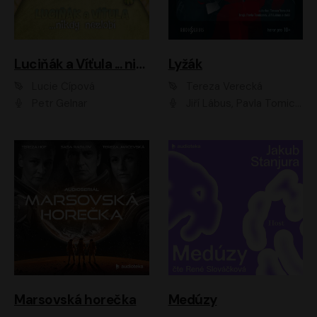
Luciňák a Víťula ... nikdy nezlobí
Lyžák
Lucie Čípová
Tereza Verecká
Petr Gelnar
Jiří Lábus, Pavla Tomicová, Diana Toniková, Eva Klesnil Sinkovičová, Členové Dismanova rozhlasového dětského souboru
Marsovská horečka
Medúzy