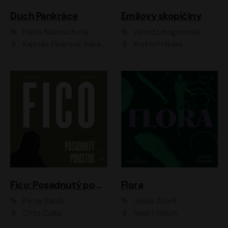
Duch Pankráce
Emilovy skopičiny
Petra Klabouchová
Astrid Lindgrenová
Kajetán Písařovic;Klára Suchá;Petr Neskusil;Karolína Půčková;Adam Trnka Ernest
Kryštof Hádek
Fico: Posadnutý pomstou
Flora
Peter Bárdy
Jonáš Zbořil
Otto Culka
Vasil Fridrich