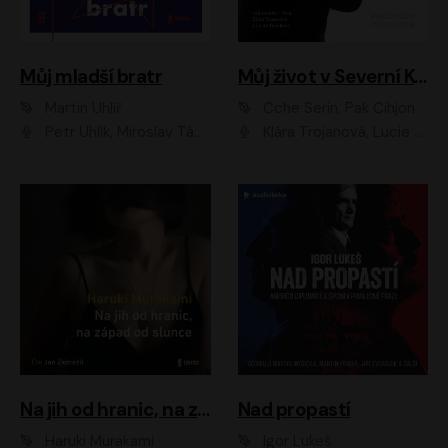
Můj mladší bratr
Můj život v Severní Koreji
Martin Uhlíř
Čche Serin, Pak Čihjon
Petr Uhlík, Miroslav Táborský, Kamil Halbich, Anita Krausová, Michael Vykus
Klára Trojanová, Lucie Trmíková
Na jih od hranic, na západ od slunce
Nad propastí
Haruki Murakami
Igor Lukeš