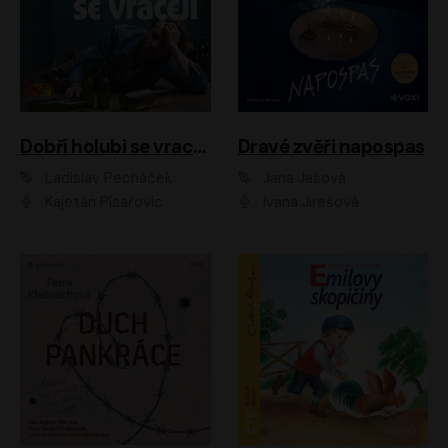
Dobří holubi se vracejí
Dravé zvěři napospas
Ladislav Pecháček
Jana Jašová
Kajetán Písařovic
Ivana Jirešová