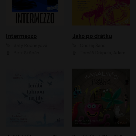
Intermezzo
Jako po drátku
Sally Rooneyová
Ondřej Šanc
Petr Štěpán
Tomáš Drápela, Adam Ernest, Tereza Dočkalová, Tomáš Weisser