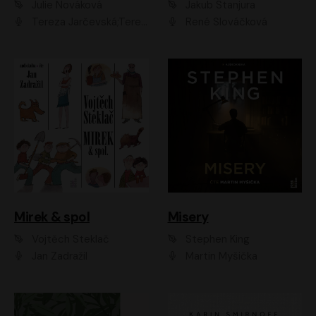
Julie Nováková
Jakub Stanjura
Tereza Jarčevská;Tereza Hof;Saša Rašilov
René Slováčková
Mirek & spol
Misery
Vojtěch Steklač
Stephen King
Jan Zadražil
Martin Myšička