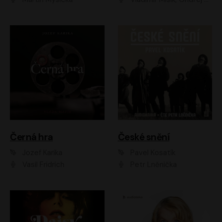
Černá hra
České snění
Jozef Karika
Pavel Kosatík
Vasil Fridrich
Petr Lněnička