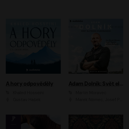
A hory odpověděly
Adam Dolník: Svět elitního vyjednavače
Khaled Hosseini
Martin Moravec
Gustav Hašek
Marek Němec, Josef Pejchal, Petra Bučková