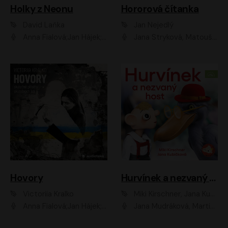
Holky z Neonu
Hororová čítanka
David Laňka
Jan Nejedlý
Anna Fialová;Jan Hájek;Šimon Bilina;Dana Černá;Dana Syslová;Ondřej Malý;Radím Jíra;Sára Korbelová;Anna Peřinová;Nela Cikánová Štefanová
Jana Stryková, Matouš Ruml
Hovory
Hurvínek a nezvaný host
Victoriia Kralko
Miki Kirschner, Jana Kubíčková
Anna Fialová;Jan Hájek;Miloslav König;Jitka Sedláčková;Pavla Beretová;Marie Anna Myšičková;Zdeněk Piškula;Daniel Krejčík;Petra Kosková;Kryštof Bartoš;Tereza Jarčevská;Tomáš Pavelka
Jana Mudráková, Martin Trecha, David Janošek, Barbora Dobišarová, Karolina Otevřelová