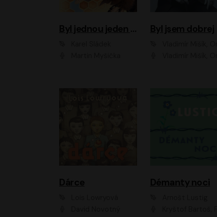
Byl jednou jeden úl
Byl jsem dobrej
Karel Sládek
Vladimír Mišík, Ondřej Be
Martin Myšička
Vladimír Mišík, Ondřej Bezr, Viktor Dvoř
Dárce
Démanty noci
Lois Lowryová
Arnošt Lustig
David Novotný
Kryštof Bartoš, Pavel Batěk, Hanuš Bor, Ondřej Brousek, Taťjana Medvecká, Jakub Nemčok, Martin Písařík, Kajetán Písařovic, Martin Preiss, Matouš Ru