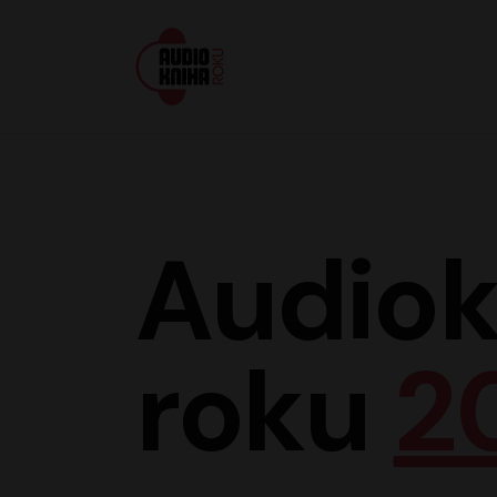
Audiokniha roku
Audiok
roku
2