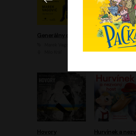
Generálny omyl
Marek Vagovič
Lucie Hlavinková
Milo Kráľ
Elizaveta Maxim
Hovory
H