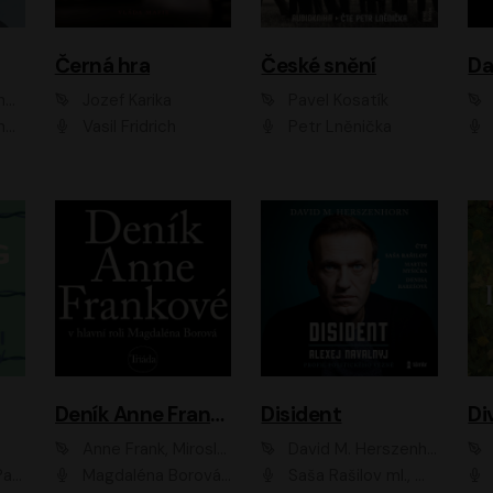
Černá hra
České snění
zr
Jozef Karika
Pavel Kosatík
ák
Vasil Fridrich
Petr Lněnička
Van
Deník Anne Frankové
Disident
Di
Anne Frank, Miroslav Bambušek
David M. Herszenhorn
ml, Jan Vlasák
Magdaléna Borová, Anežka Šťastná, Eva Salzmannová, Hana Frejková, Igor Chmela, Lucie Trmíková, Magdalena Sidonová, Mark Kristián Hochman, Martin Finger, Miloslav Mejzlík, Zuzana Stivínová, Elia Moretti, Gabriela Pyšná, Josef Klíč, Karel Mitáš, Lukáš Mik, Petr Fučík, Stanislav Vacek, Tomáš Vtípil
Saša Rašilov ml., Martin Myšička, Denisa Barešová