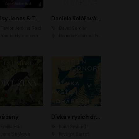
Daisy Jones & The Six
Daniela Kolářová - portrét
Taylor Jenkins Reid
David Semler
da Hybnerová, Klára Cibulková, David Matásek, Zdeněk Hruška, Kryštof Rímský, Barbara Lukešová, Zuzana Bydžovská, Jiří Štrébl, Jan Holík, Jan Vondráček, Dušan Sitek, Tomáš Petřík, Hynek Chmelař, Zuzana Ščerbová, Michal Bureš, Tereza Císařová
Daniela Kolářová;Filip Březina;Jan Vlasák
vé ženy
Dívka v rysích drápech
Emilia Hart
Karin Smirnoff
Jana Stryková
Kryštof Bartoš