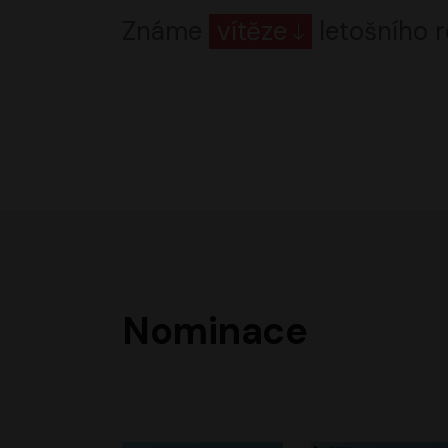
Známe
vítěze
letošního r
Nominace