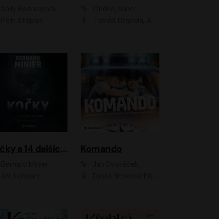
Sally Rooneyová
Ondřej Šanc
Petr Štěpán
Tomáš Drápela, Adam Ernest, Tereza Dočkalová, Tomáš Weisser
Kočky a 14 dalších povídek
Komando
Bernard Minier
Jan Dvořáček
Jiří Schwarz
David Novotný;Filip Březina;Marek Daniel