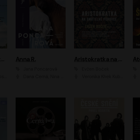
Adam Dolník: Svět elitního vyjednavače
Anna R.
Aristokratka na smrtelné pohovce
Jana Poncarová
Evžen Boček
čková
Dana Černá, Nina Horáková, Vasil Fridrich
Veronika Khek Kubařová, Zuzana Slavíková, Naďa Konvalinková, Veronika Lazorčáková, Tereza Rumlová, Otakar Brousek ml.