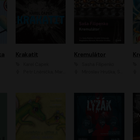
ka
Krakatit
Kremulátor
Karel Čapek
Sasha Filipenko
Petr Lněnička, Marek Holý, Ivan Trojan, Ondřej Brousek, Viktor Preiss, Eliška Zbranková, František Němec, Jaroslav Satoranský, Anežka Šťastná, Jaromír Meduna, Různí interpreti
Miroslav Hruška, Saša Rašilov ml., Magdaléna Borová, Kryštof Krhovják