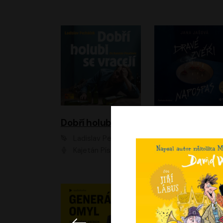
Dobří holubi se vracejí
Ladislav Pecháček
Jana Jašová
Kajetán Písařovic
Ivana Jirešová