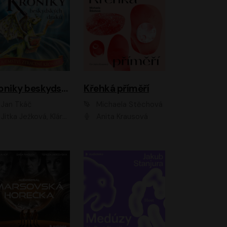
Kroniky beskydských draků: Tajemství ztracené kroniky
Křehká příměří
Jan Tkáč
Michaela Štěchová
Jitka Ježková, Klára Nováková
Anita Krausová