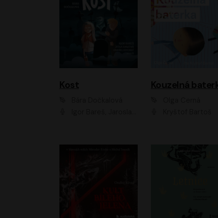
Kost
Kouzelná bater
Bára Dočkalová
Olga Černá
Igor Bareš, Jaroslav Šťastný, Rikka Muchowová, Ondřej Rychlý, Jitka Smutná, Filip Kaňkovský, Hanuš Bor, Ctirad Götz, Pavel Batěk, Miroslav Hanuš, Adam Ernest, Jan Vlasák, Veronika Lazorčáková, Mikuláš Čížek
Kryštof Bartoš