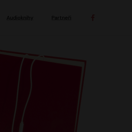
ní navigace
Audioknihy
Partneři