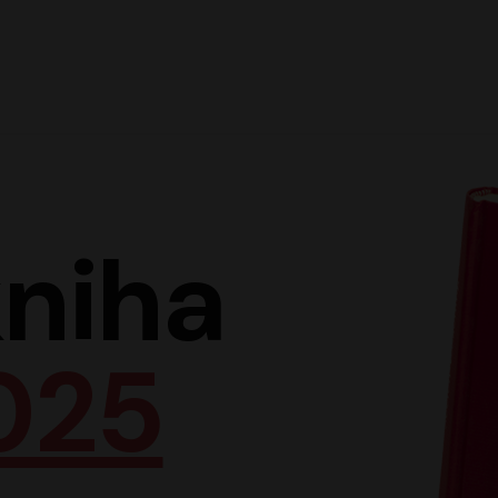
Hlav
niha
025