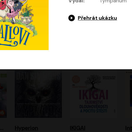
Vydal:
Tympanum
Přehrát ukázku
Gottwaldova mumie
HEX: Bažina
Hladím
Ho
Zuzana Strachotová, Tomáš Košek
Simona Bagarová
ová
Filip Jančík, Nikola Heinzlová
Miroslav Krobot, Pavla Beretová, Jan Cina, Lenka Termerová, Petra Špalková
A
urvínek a nezvaný host
Hyperion
IKIGAI
In