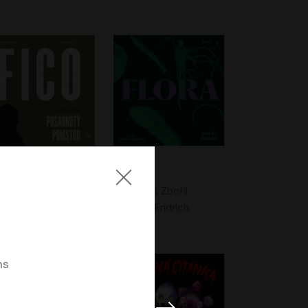
Fico: Posadnutý pomstou
Flora
Peter Bárdy
Jonáš Zbořil
Otto Culka
Vasil Fridrich
ms