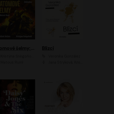
Atomové šelmy: Základna
Blízcí
Kristýna Sněgoňová, František Kotleta
Veronika González
Matouš Ruml
Jana Stryková, Kristýna Skružná