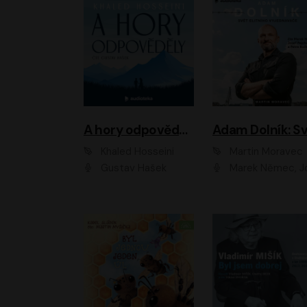
A hory odpověděly
Khaled Hosseini
Martin Moravec
Gustav Hašek
Marek Němec, Josef Pejchal, Petra Bu