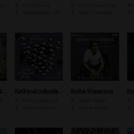
ová
Dan Simmons
Héctor García, Francesc Miralles
vá
Daniel Bambas, Marie Štípková, Martin Myšička, Miroslav Hanuš, Viktor Kuzník, Jan Hájek, Ondřej Novák
Rudolf Červenka
Kanálníčci: Strašidla z podzemí
Katka už nebude divná
Kniha Sheenova
vá
Petra Soukupová
Charlie Sheen
Aneta Kalertová
Gustav Bubník