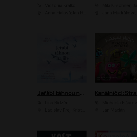
Victoriia Kralko
Miki Kirschner, Jana Kubíčk
Anna Fialová;Jan Hájek;Miloslav König;Jitka Sedláčková;Pavla Beretová;Marie Anna Myšičková;Zdeněk Piškula;Daniel Krejčík;Petra Kosková;Kryštof Bartoš;Tereza Jarčevská;Tomáš Pavelka
Jana Mudráková, Martin Trecha, David Janošek, Barbora Dobišarová, Karolina Otevřelo
Jeřábi táhnou na jih
Lisa Ridzén
Michaela Fišaro
Ladislav Frej, Kristýna Frejová, Ladislav Frej ml.
Jan Maxián