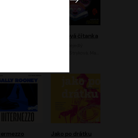
lky z Neonu
Hororová čítanka
David Laňka
Jan Nejedlý
nna Fialová;Jan Hájek;Šimon Bilina;Dana Černá;Dana Syslová;Ondřej Malý;Radím Jíra;Sára Korbelová;Anna Peřinová;Nela Cikánová Štefanová
Jana Stryková, Matouš Ruml
termezzo
Jako po drátku