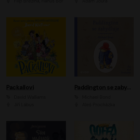
Filip Březina, Hanuš Bor
Adam Joura
Packallovi
Paddington se zabydluje
David Walliams
Michael Bond
Jiří Lábus
Aleš Procházka