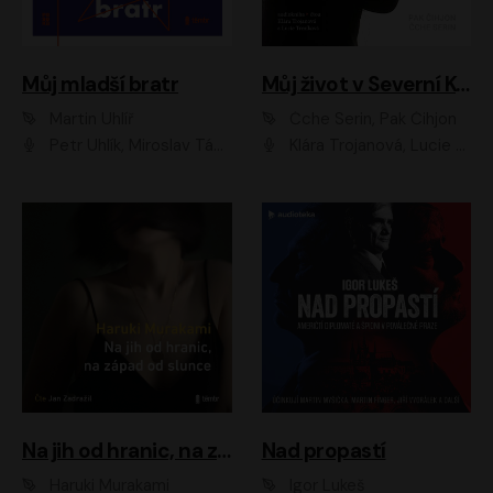
Můj mladší bratr
Můj život v Severní Koreji
Martin Uhlíř
Čche Serin, Pak Čihjon
Petr Uhlík, Miroslav Táborský, Kamil Halbich, Anita Krausová, Michael Vykus
Klára Trojanová, Lucie Trmíková
Na jih od hranic, na západ od slunce
Nad propastí
Haruki Murakami
Igor Lukeš