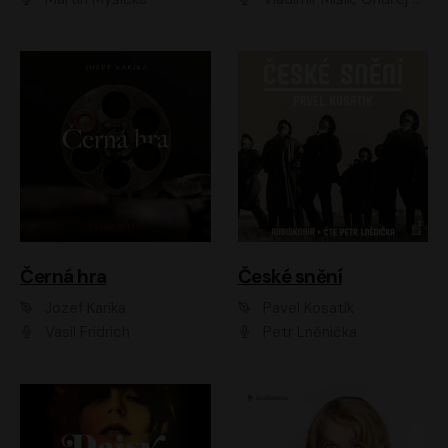
Černá hra
České snění
Jozef Karika
Pavel Kosatík
Vasil Fridrich
Petr Lněnička