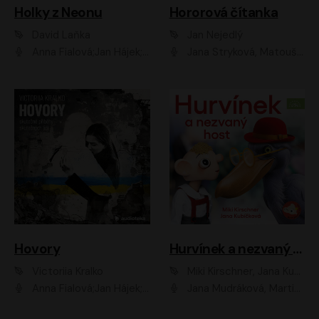
Holky z Neonu
Hororová čítanka
David Laňka
Jan Nejedlý
Anna Fialová;Jan Hájek;Šimon Bilina;Dana Černá;Dana Syslová;Ondřej Malý;Radím Jíra;Sára Korbelová;Anna Peřinová;Nela Cikánová Štefanová
Jana Stryková, Matouš Ruml
Hovory
Hurvínek a nezvaný host
Victoriia Kralko
Miki Kirschner, Jana Kubíčková
Anna Fialová;Jan Hájek;Miloslav König;Jitka Sedláčková;Pavla Beretová;Marie Anna Myšičková;Zdeněk Piškula;Daniel Krejčík;Petra Kosková;Kryštof Bartoš;Tereza Jarčevská;Tomáš Pavelka
Jana Mudráková, Martin Trecha, David Janošek, Barbora Dobišarová, Karolina Otevřelová