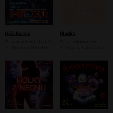
HEX: Bažina
Hladím
Zuzana Strachotová, Tomáš Košek
Simona Bagarová
Filip Jančík, Nikola Heinzlová
Miroslav Krobot, Pavla Beretová, Jan Cina, Lenka Termerová, Petra Špalková