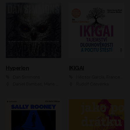
Hyperion
IKIGAI
Dan Simmons
Héctor García, Francesc Miralles
Daniel Bambas, Marie Štípková, Martin Myšička, Miroslav Hanuš, Viktor Kuzník, Jan Hájek, Ondřej Novák
Rudolf Červenka