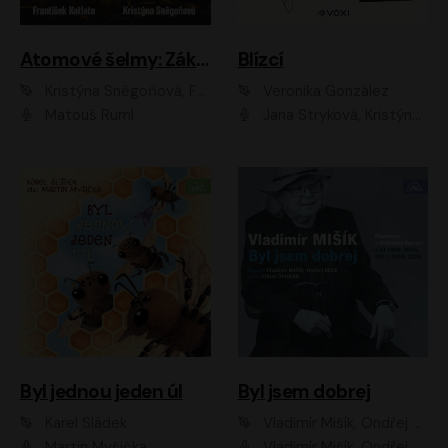
Atomové šelmy: Základna
Blízcí
Kristýna Sněgoňová, František Kotleta
Veronika González
Matouš Ruml
Jana Stryková, Kristýna Skružná
Byl jednou jeden úl
Byl jsem dobrej
Karel Sládek
Vladimír Mišík, Ondřej Bezr
Martin Myšička
Vladimír Mišík, Ondřej Bezr, Viktor Dvořák