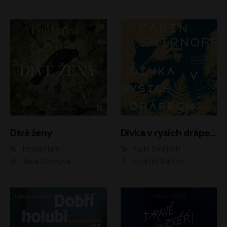
Divé ženy
Dívka v rysích drápech
Emilia Hart
Karin Smirnoff
Jana Stryková
Kryštof Bartoš