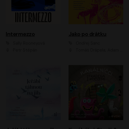
Intermezzo
Jako po drátku
Sally Rooneyová
Ondřej Šanc
Petr Štěpán
Tomáš Drápela, Adam Ernest, Tereza Dočkalová, Tomáš Weisser