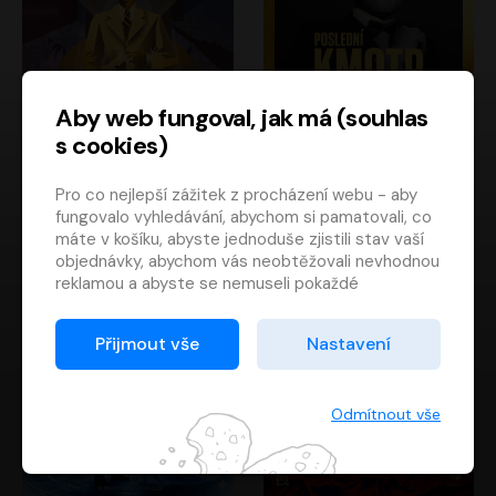
Aby web fungoval, jak má (souhlas
s cookies)
Poslední kapitán
Poslední kmotr
Pro co nejlepší zážitek z procházení webu - aby
Francis Scott Fitzgerald
Mario Puzo
fungovalo vyhledávání, abychom si pamatovali, co
Rudolf Červenka
Oldřich Kaiser
máte v košíku, abyste jednoduše zjistili stav vaší
objednávky, abychom vás neobtěžovali nevhodnou
reklamou a abyste se nemuseli pokaždé
přihlašovat.
Proto od vás potřebujeme souhlas se
Přijmout vše
Nastavení
zpracováním souborů cookies
, tj. malých souborů,
které se dočasně ukládají ve vašem prohlížeči.
Děkujeme, že nám ho dáte a pomůžete nám tak
Odmítnout vše
web zlepšovat.