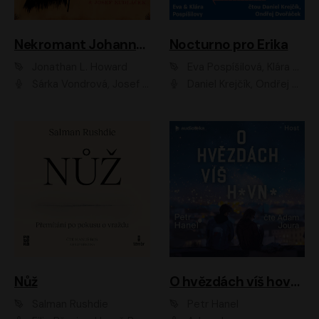
Nekromant Johannes Cabal
Nocturno pro Erika
Jonathan L. Howard
Eva Pospíšilová, Klára Pospíšilová
Šárka Vondrová, Josef Kudláček
Daniel Krejčík, Ondřej Dvořáček
Nůž
O hvězdách víš hovno
Salman Rushdie
Petr Hanel