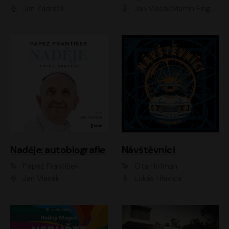
Jan Zadražil
Jan Vlasák;Martin Finger;Martin Myšička;Jiří Vyorálek;Václav Neužil
Naděje: autobiografie
Návštěvníci
Papež František
Ota Hofman
Jan Vlasák
Lukáš Hlavica