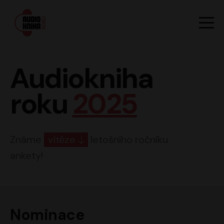
Hlavn
Men
Audiokniha roku
Audiokniha
roku
2025
Známe
vítěze
letošního ročníku
ankety!
Nominace