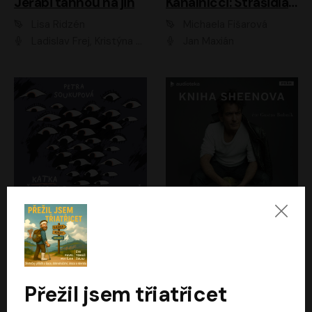
Jeřábi táhnou na jih
Kanálníčci: Strašidla z podzemí
Lisa Ridzén
Michaela Fišarová
Ladislav Frej, Kristýna Frejová, Ladislav Frej ml.
Jan Maxián
Katka už nebude divná
Kniha Sheenova
Petra Soukupová
Charlie Sheen
Aneta Kalertová
Gustav Bubník
Přežil jsem třiatřicet