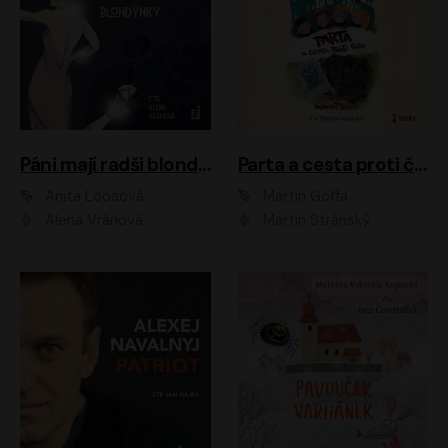
Páni mají radši blondýnky
Parta a cesta proti času 1
Anita Loosová
Martin Goffa
Alena Vránová
Martin Stránský