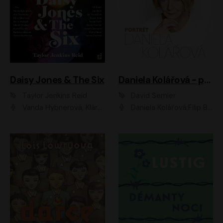
Daisy Jones & The Six
Daniela Kolářová - portrét
Taylor Jenkins Reid
David Semler
Vanda Hybnerová, Klára Cibulková, David Matásek, Zdeněk Hruška, Kryštof Rímský, Barbara Lukešová, Zuzana Bydžovská, Jiří Štrébl, Jan Holík, Jan Vondráček, Dušan Sitek, Tomáš Petřík, Hynek Chmelař, Zuzana Ščerbová, Michal Bureš, Tereza Císařová
Daniela Kolářová;Filip Březina;Jan Vlasák