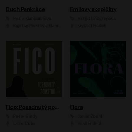
Duch Pankráce
Emilovy skopičiny
Petra Klabouchová
Astrid Lindgrenová
Kajetán Písařovic;Klára Suchá;Petr Neskusil;Karolína Půčková;Adam Trnka Ernest
Kryštof Hádek
Fico: Posadnutý pomstou
Flora
Peter Bárdy
Jonáš Zbořil
Otto Culka
Vasil Fridrich