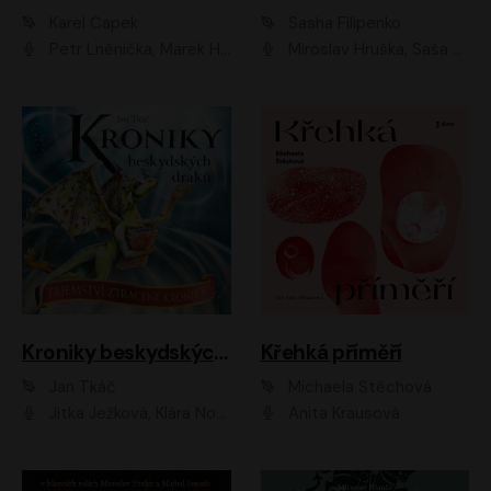
Karel Čapek
Sasha Filipenko
Petr Lněnička, Marek Holý, Ivan Trojan, Ondřej Brousek, Viktor Preiss, Eliška Zbranková, František Němec, Jaroslav Satoranský, Anežka Šťastná, Jaromír Meduna, Různí interpreti
Miroslav Hruška, Saša Rašilov ml., Magdaléna Borová, Kryštof Krhovják
Kroniky beskydských draků: Tajemství ztracené kroniky
Křehká příměří
Jan Tkáč
Michaela Štěchová
Jitka Ježková, Klára Nováková
Anita Krausová