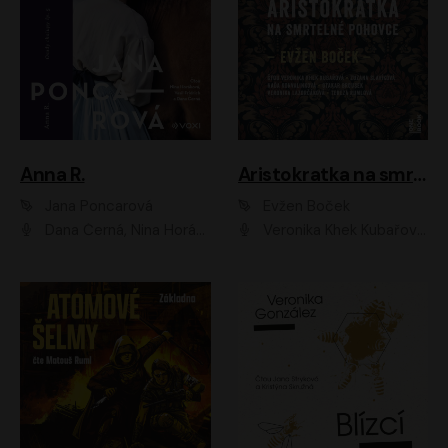
Anna R.
Aristokratka na smrtelné pohovce
Jana Poncarová
Evžen Boček
Dana Černá, Nina Horáková, Vasil Fridrich
Veronika Khek Kubařová, Zuzana Slavíková, Naďa Konvalinková, Veronika Lazorčáková, Tereza Rumlová, Otakar Brousek ml.