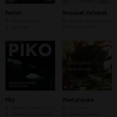
Patriot
Pavouček Varhánek
Alexej Navaľnyj
Martina Viktorie Kopecká
Jan Hájek
Petr Čtvrtníček
Piko
Píseň proroka
Apolena Rychlíková, Pavel Šplíchal
Paul Lynch
Tereza Hofová, Hynek Chmelař, Vojtěch Hrabák, Anna Kameníková, Klára Cibulková
Barbara Lukešová