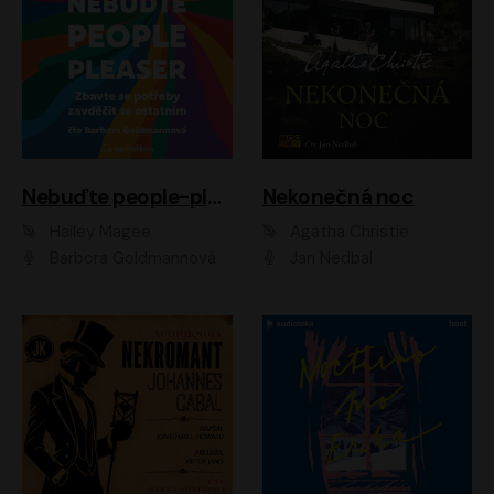
Nebuďte people-pleaser
Nekonečná noc
Hailey Magee
Agatha Christie
Barbora Goldmannová
Jan Nedbal