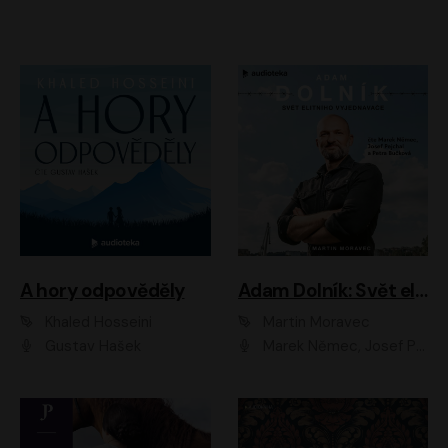
A hory odpověděly
Adam Dolník: Svět elitního vyjednavače
Khaled Hosseini
Martin Moravec
Gustav Hašek
Marek Němec, Josef Pejchal, Petra Bučková