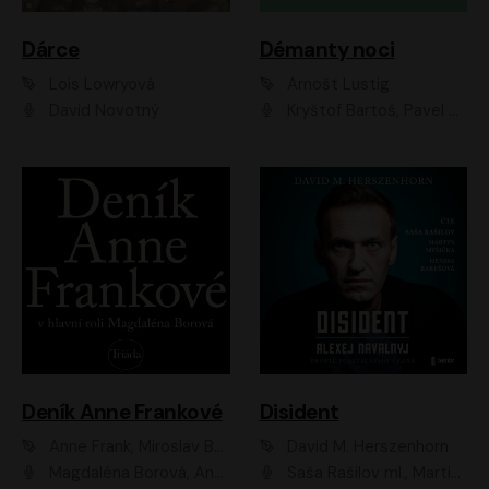
Dárce
Démanty noci
Lois Lowryová
Arnošt Lustig
David Novotný
Kryštof Bartoš, Pavel Batěk, Hanuš Bor, Ondřej Brousek, Taťjana Medvecká, Jakub Nemčok, Martin Písařík, Kajetán Písařovic, Martin Preiss, Matouš Ruml, Jan Vlasák
Deník Anne Frankové
Disident
Anne Frank, Miroslav Bambušek
David M. Herszenhorn
Magdaléna Borová, Anežka Šťastná, Eva Salzmannová, Hana Frejková, Igor Chmela, Lucie Trmíková, Magdalena Sidonová, Mark Kristián Hochman, Martin Finger, Miloslav Mejzlík, Zuzana Stivínová, Elia Moretti, Gabriela Pyšná, Josef Klíč, Karel Mitáš, Lukáš Mik, Petr Fučík, Stanislav Vacek, Tomáš Vtípil
Saša Rašilov ml., Martin Myšička, Denisa Barešová