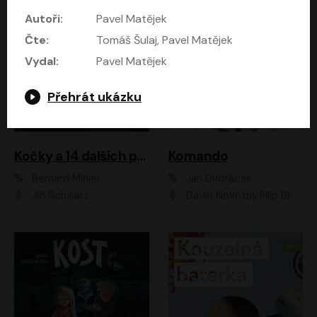
Autoři:
Pavel Matějek
Čte:
Tomáš Šulaj, Pavel Matějek
Vydal:
Pavel Matějek
Přehrát ukázku
Kočky a 14 dalších povídek
Komando
Bernard Minier
Jan Dvořáček
Jiří Schwarz
David Novotný;Filip Březina;Marek Daniel