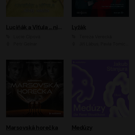
Luciňák a Víťula ... nikdy nezlobí
Lyžák
Lucie Čípová
Tereza Verecká
Petr Gelnar
Jiří Lábus, Pavla Tomicová, Diana Toniková, Eva Klesnil Sinkovičová, Členové Dismanova rozhlasového dětského souboru
Marsovská horečka
Medúzy