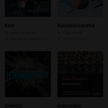
Kost
Kouzelná baterka
Bára Dočkalová
Olga Černá
Igor Bareš, Jaroslav Šťastný, Rikka Muchowová, Ondřej Rychlý, Jitka Smutná, Filip Kaňkovský, Hanuš Bor, Ctirad Götz, Pavel Batěk, Miroslav Hanuš, Adam Ernest, Jan Vlasák, Veronika Lazorčáková, Mikuláš Čížek
Kryštof Bartoš
Krakatit
Kremulátor