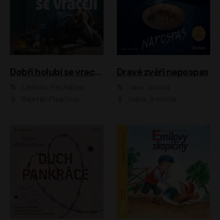
Dobří holubi se vracejí
Dravé zvěři napospas
Ladislav Pecháček
Jana Jašová
Kajetán Písařovic
Ivana Jirešová