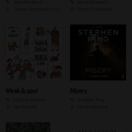
Julie Nováková
Jakub Stanjura
Tereza Jarčevská;Tereza Hof;Saša Rašilov
René Slováčková
Mirek & spol
Misery
Vojtěch Steklač
Stephen King
Jan Zadražil
Martin Myšička