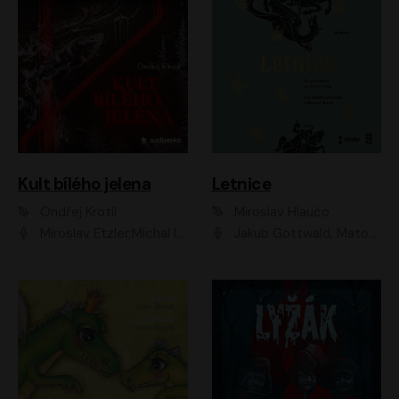
Kult bílého jelena
Letnice
Ondřej Krotil
Miroslav Hlaučo
Miroslav Etzler;Michal Isteník;David Prachař;Jaromír Meduna;Katarína Tlapák;Luboš Ondráček;Pavel Soukup;Zdeněk Junák;Zbyšek Pantůček;Ladislav Cigánek;Adam Joura;Karolína Zbořilová;Zbyšek Horák;Filip Jančík;Ondřej Novák;Richard Wágner
Jakub Gottwald, Matouš Ruml