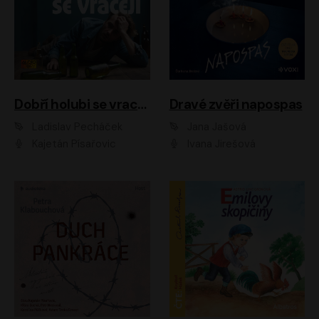
Dobří holubi se vracejí
Dravé zvěři napospas
Ladislav Pecháček
Jana Jašová
Kajetán Písařovic
Ivana Jirešová