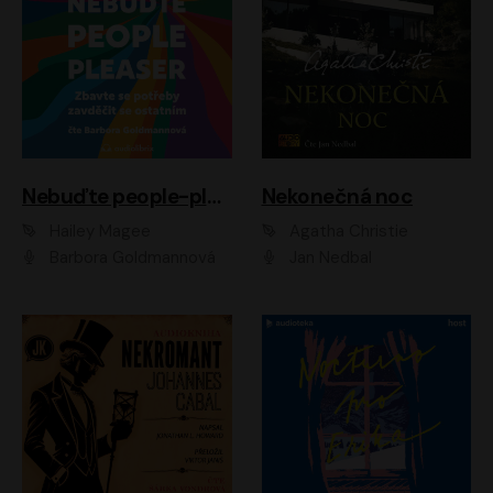
Nebuďte people-pleaser
Nekonečná noc
Hailey Magee
Agatha Christie
Barbora Goldmannová
Jan Nedbal