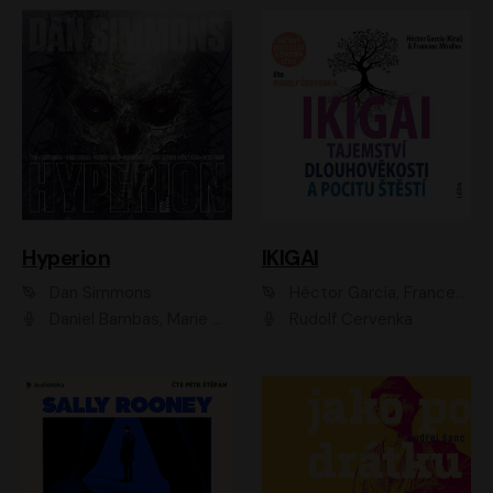
Hyperion
IKIGAI
Dan Simmons
Héctor García, Francesc Miralles
Daniel Bambas, Marie Štípková, Martin Myšička, Miroslav Hanuš, Viktor Kuzník, Jan Hájek, Ondřej Novák
Rudolf Červenka