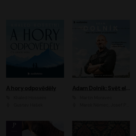
A hory odpověděly
Adam Dolník: Svět elitního vyjednavače
Khaled Hosseini
Martin Moravec
Gustav Hašek
Marek Němec, Josef Pejchal, Petra Bučková