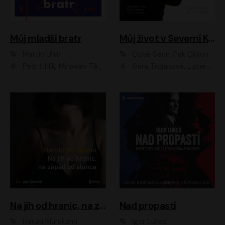
Můj mladší bratr
Můj život v Severní Koreji
Martin Uhlíř
Čche Serin, Pak Čihjon
Petr Uhlík, Miroslav Táborský, Kamil Halbich, Anita Krausová, Michael Vykus
Klára Trojanová, Lucie Trmíková
Na jih od hranic, na západ od slunce
Nad propastí
Haruki Murakami
Igor Lukeš