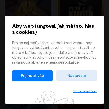
Aby web fungoval, jak má (souhlas
s cookies)
Poslední kapitán
Poslední kmotr
Pro co nejlepší zážitek z procházení webu - aby
Francis Scott Fitzgerald
Mario Puzo
fungovalo vyhledávání, abychom si pamatovali, co
Rudolf Červenka
Oldřich Kaiser
máte v košíku, abyste jednoduše zjistili stav vaší
objednávky, abychom vás neobtěžovali nevhodnou
reklamou a abyste se nemuseli pokaždé
přihlašovat.
Proto od vás potřebujeme souhlas se
Přijmout vše
Nastavení
zpracováním souborů cookies
, tj. malých souborů,
které se dočasně ukládají ve vašem prohlížeči.
Děkujeme, že nám ho dáte a pomůžete nám tak
Odmítnout vše
web zlepšovat.