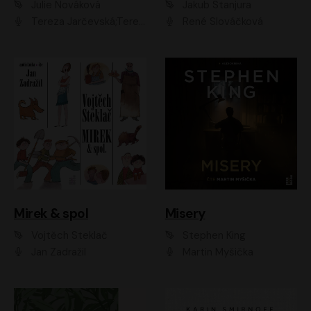
Julie Nováková
Jakub Stanjura
Tereza Jarčevská;Tereza Hof;Saša Rašilov
René Slováčková
Mirek & spol
Misery
Vojtěch Steklač
Stephen King
Jan Zadražil
Martin Myšička