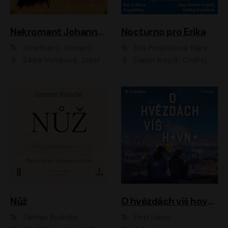
Nekromant Johannes Cabal
Nocturno pro Erika
Jonathan L. Howard
Eva Pospíšilová, Klára Pospíšilová
Šárka Vondrová, Josef Kudláček
Daniel Krejčík, Ondřej Dvořáček
Nůž
O hvězdách víš hovno
Salman Rushdie
Petr Hanel