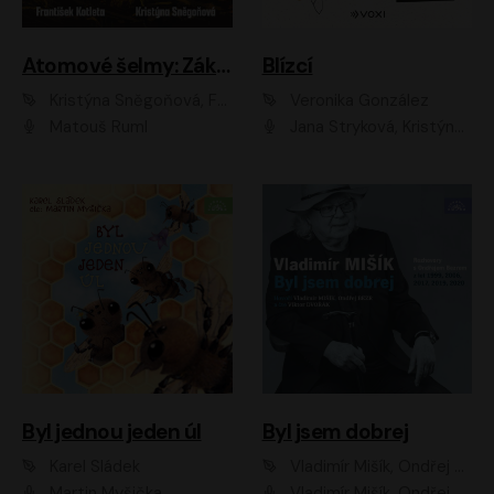
Atomové šelmy: Základna
Blízcí
Kristýna Sněgoňová, František Kotleta
Veronika González
Matouš Ruml
Jana Stryková, Kristýna Skružná
Byl jednou jeden úl
Byl jsem dobrej
Karel Sládek
Vladimír Mišík, Ondřej Bezr
Martin Myšička
Vladimír Mišík, Ondřej Bezr, Viktor Dvořák