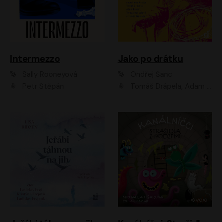
Intermezzo
Jako po drátku
Sally Rooneyová
Ondřej Šanc
Petr Štěpán
Tomáš Drápela, Adam Ernest, Tereza Dočkalová, Tomáš Weisser