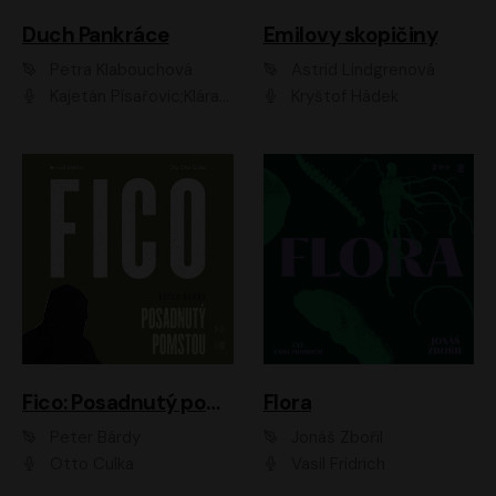
Duch Pankráce
Emilovy skopičiny
Petra Klabouchová
Astrid Lindgrenová
Kajetán Písařovic;Klára Suchá;Petr Neskusil;Karolína Půčková;Adam Trnka Ernest
Kryštof Hádek
Fico: Posadnutý pomstou
Flora
Peter Bárdy
Jonáš Zbořil
Otto Culka
Vasil Fridrich