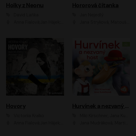
Holky z Neonu
Hororová čítanka
David Laňka
Jan Nejedlý
Anna Fialová;Jan Hájek;Šimon Bilina;Dana Černá;Dana Syslová;Ondřej Malý;Radím Jíra;Sára Korbelová;Anna Peřinová;Nela Cikánová Štefanová
Jana Stryková, Matouš Ruml
Hovory
Hurvínek a nezvaný host
Victoriia Kralko
Miki Kirschner, Jana Kubíčková
Anna Fialová;Jan Hájek;Miloslav König;Jitka Sedláčková;Pavla Beretová;Marie Anna Myšičková;Zdeněk Piškula;Daniel Krejčík;Petra Kosková;Kryštof Bartoš;Tereza Jarčevská;Tomáš Pavelka
Jana Mudráková, Martin Trecha, David Janošek, Barbora Dobišarová, Karolina Otevřelová