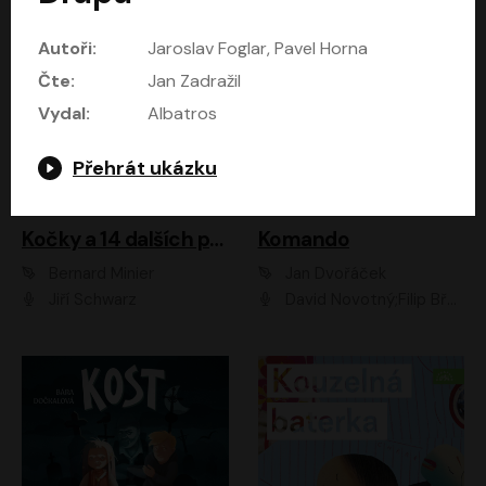
Autoři:
Jaroslav Foglar, Pavel Horna
Čte:
Jan Zadražil
Vydal:
Albatros
Přehrát ukázku
Kočky a 14 dalších povídek
Komando
Bernard Minier
Jan Dvořáček
Jiří Schwarz
David Novotný;Filip Březina;Marek Daniel