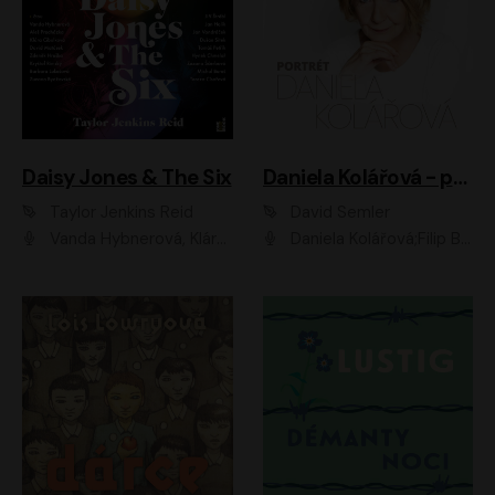
Daisy Jones & The Six
Daniela Kolářová - portrét
Taylor Jenkins Reid
David Semler
Vanda Hybnerová, Klára Cibulková, David Matásek, Zdeněk Hruška, Kryštof Rímský, Barbara Lukešová, Zuzana Bydžovská, Jiří Štrébl, Jan Holík, Jan Vondráček, Dušan Sitek, Tomáš Petřík, Hynek Chmelař, Zuzana Ščerbová, Michal Bureš, Tereza Císařová
Daniela Kolářová;Filip Březina;Jan Vlasák