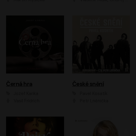
Černá hra
České snění
Jozef Karika
Pavel Kosatík
Vasil Fridrich
Petr Lněnička