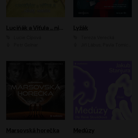
Luciňák a Víťula ... nikdy nezlobí
Lyžák
Lucie Čípová
Tereza Verecká
Petr Gelnar
Jiří Lábus, Pavla Tomicová, Diana Toniková, Eva Klesnil Sinkovičová, Členové Dismanova rozhlasového dětského souboru
Marsovská horečka
Medúzy