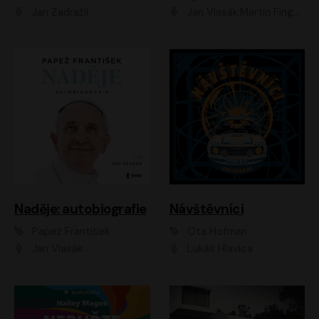
Jan Zadražil
Jan Vlasák;Martin Finger;Martin Myšička;Jiří Vyorálek;Václav Neužil
Naděje: autobiografie
Návštěvníci
Papež František
Ota Hofman
Jan Vlasák
Lukáš Hlavica