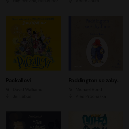
Filip Březina, Hanuš Bor
Adam Joura
Packallovi
Paddington se zabydluje
David Walliams
Michael Bond
Jiří Lábus
Aleš Procházka