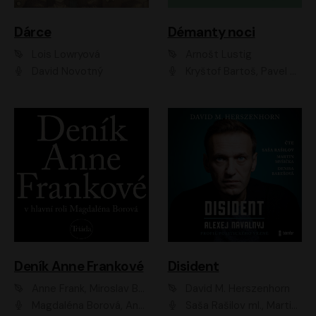
Dárce
Démanty noci
Lois Lowryová
Arnošt Lustig
David Novotný
Kryštof Bartoš, Pavel Batěk, Hanuš Bor, Ondřej Brousek, Taťjana Medvecká, Jakub Nemčok, Martin Písařík, Kajetán Písařovic, Martin Preiss, Matouš Ruml, Jan Vlasák
Deník Anne Frankové
Disident
Anne Frank, Miroslav Bambušek
David M. Herszenhorn
Magdaléna Borová, Anežka Šťastná, Eva Salzmannová, Hana Frejková, Igor Chmela, Lucie Trmíková, Magdalena Sidonová, Mark Kristián Hochman, Martin Finger, Miloslav Mejzlík, Zuzana Stivínová, Elia Moretti, Gabriela Pyšná, Josef Klíč, Karel Mitáš, Lukáš Mik, Petr Fučík, Stanislav Vacek, Tomáš Vtípil
Saša Rašilov ml., Martin Myšička, Denisa Barešová