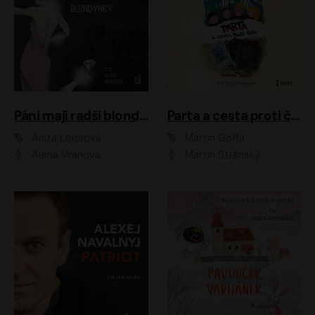
Páni mají radši blondýnky
Parta a cesta proti času 1
Anita Loosová
Martin Goffa
Alena Vránová
Martin Stránský