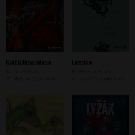
Kult bílého jelena
Letnice
Ondřej Krotil
Miroslav Hlaučo
Miroslav Etzler;Michal Isteník;David Prachař;Jaromír Meduna;Katarína Tlapák;Luboš Ondráček;Pavel Soukup;Zdeněk Junák;Zbyšek Pantůček;Ladislav Cigánek;Adam Joura;Karolína Zbořilová;Zbyšek Horák;Filip Jančík;Ondřej Novák;Richard Wágner
Jakub Gottwald, Matouš Ruml