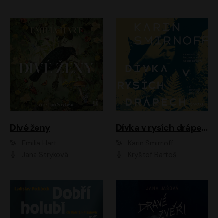
Divé ženy
Dívka v rysích drápech
Emilia Hart
Karin Smirnoff
Jana Stryková
Kryštof Bartoš