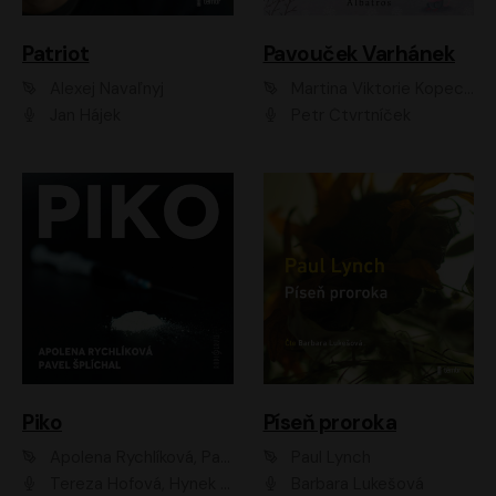
Patriot
Pavouček Varhánek
Alexej Navaľnyj
Martina Viktorie Kopecká
Jan Hájek
Petr Čtvrtníček
Piko
Píseň proroka
Apolena Rychlíková, Pavel Šplíchal
Paul Lynch
Tereza Hofová, Hynek Chmelař, Vojtěch Hrabák, Anna Kameníková, Klára Cibulková
Barbara Lukešová