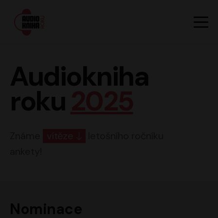
Hlavn
Men
Audiokniha roku
Audiokniha
roku
2025
Známe
vítěze
letošního ročníku
ankety!
Nominace