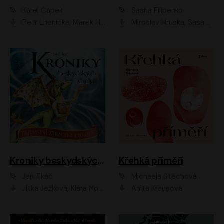
Karel Čapek
Sasha Filipenko
Petr Lněnička, Marek Holý, Ivan Trojan, Ondřej Brousek, Viktor Preiss, Eliška Zbranková, František Němec, Jaroslav Satoranský, Anežka Šťastná, Jaromír Meduna, Různí interpreti
Miroslav Hruška, Saša Rašilov ml., Magdaléna Borová, Kryštof Krhovják
Kroniky beskydských draků: Tajemství ztracené kroniky
Křehká příměří
Jan Tkáč
Michaela Štěchová
Jitka Ježková, Klára Nováková
Anita Krausová