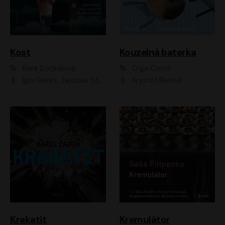
Kost
Kouzelná baterka
Bára Dočkalová
Olga Černá
Igor Bareš, Jaroslav Šťastný, Rikka Muchowová, Ondřej Rychlý, Jitka Smutná, Filip Kaňkovský, Hanuš Bor, Ctirad Götz, Pavel Batěk, Miroslav Hanuš, Adam Ernest, Jan Vlasák, Veronika Lazorčáková, Mikuláš Čížek
Kryštof Bartoš
Krakatit
Kremulátor