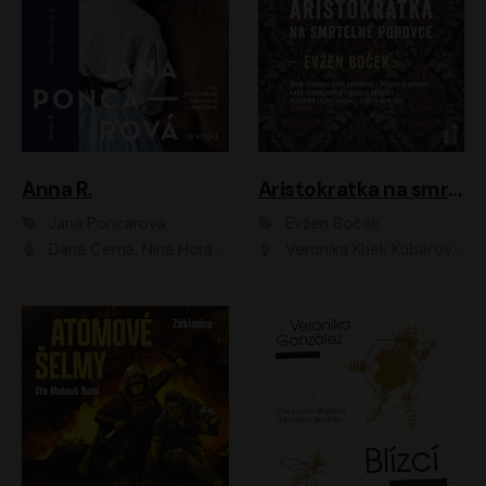
Anna R.
Aristokratka na smrtelné pohovce
Jana Poncarová
Evžen Boček
Dana Černá, Nina Horáková, Vasil Fridrich
Veronika Khek Kubařová, Zuzana Slavíková, Naďa Konvalinková, Veronika Lazorčáková, Tereza Rumlová, Otakar Brousek ml.