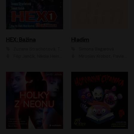
HEX: Bažina
Hladím
Zuzana Strachotová, Tomáš Košek
Simona Bagarová
Filip Jančík, Nikola Heinzlová
Miroslav Krobot, Pavla Beretová, Jan Cina, Lenka Termerová, Petra Špalková