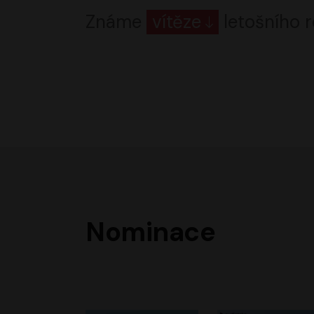
Známe
vítěze
letošního r
Nominace