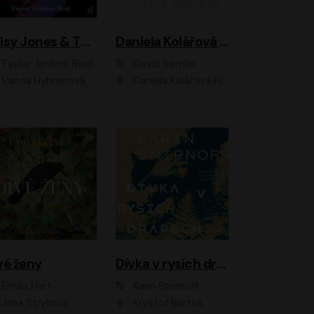
Daisy Jones & The Six
Daniela Kolářová - portrét
Taylor Jenkins Reid
David Semler
da Hybnerová, Klára Cibulková, David Matásek, Zdeněk Hruška, Kryštof Rímský, Barbara Lukešová, Zuzana Bydžovská, Jiří Štrébl, Jan Holík, Jan Vondráček, Dušan Sitek, Tomáš Petřík, Hynek Chmelař, Zuzana Ščerbová, Michal Bureš, Tereza Císařová
Daniela Kolářová;Filip Březina;Jan Vlasák
vé ženy
Dívka v rysích drápech
Emilia Hart
Karin Smirnoff
Jana Stryková
Kryštof Bartoš