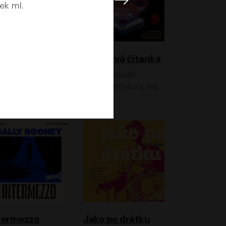
ek ml.
lky z Neonu
Hororová čítanka
David Laňka
Jan Nejedlý
nna Fialová;Jan Hájek;Šimon Bilina;Dana Černá;Dana Syslová;Ondřej Malý;Radím Jíra;Sára Korbelová;Anna Peřinová;Nela Cikánová Štefanová
Jana Stryková, Matouš Ruml
termezzo
Jako po drátku