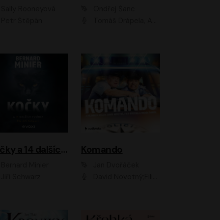
Sally Rooneyová
Ondřej Šanc
Petr Štěpán
Tomáš Drápela, Adam Ernest, Tereza Dočkalová, Tomáš Weisser
Kočky a 14 dalších povídek
Komando
Bernard Minier
Jan Dvořáček
Jiří Schwarz
David Novotný;Filip Březina;Marek Daniel