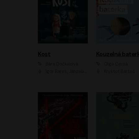
Kost
Kouzelná bater
Bára Dočkalová
Olga Černá
Igor Bareš, Jaroslav Šťastný, Rikka Muchowová, Ondřej Rychlý, Jitka Smutná, Filip Kaňkovský, Hanuš Bor, Ctirad Götz, Pavel Batěk, Miroslav Hanuš, Adam Ernest, Jan Vlasák, Veronika Lazorčáková, Mikuláš Čížek
Kryštof Bartoš