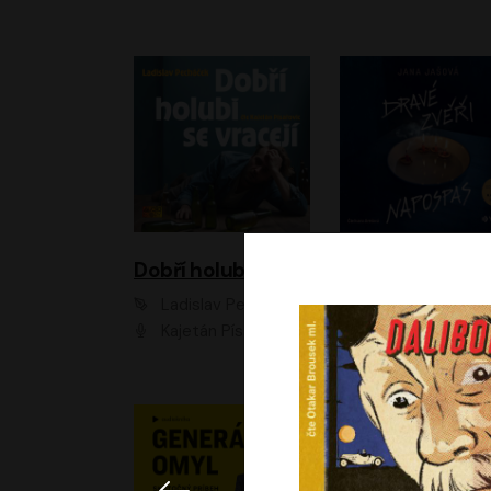
Dobří holubi se vracejí
Ladislav Pecháček
Jana Jašová
Kajetán Písařovic
Ivana Jirešová