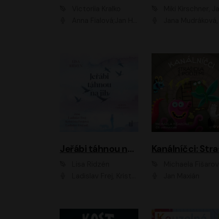
Victoriia Kralko
Miki Kirschner, Jana Kubíčk
Anna Fialová;Jan Hájek;Miloslav König;Jitka Sedláčková;Pavla Beretová;Marie Anna Myšičková;Zdeněk Piškula;Daniel Krejčík;Petra Kosková;Kryštof Bartoš;Tereza Jarčevská;Tomáš Pavelka
Jana Mudráková, Martin Trecha, David Janošek, Barbora Dobišarová, Karolina Otevřelo
Jeřábi táhnou na jih
Lisa Ridzén
Michaela Fišaro
Ladislav Frej, Kristýna Frejová, Ladislav Frej ml.
Jan Maxián