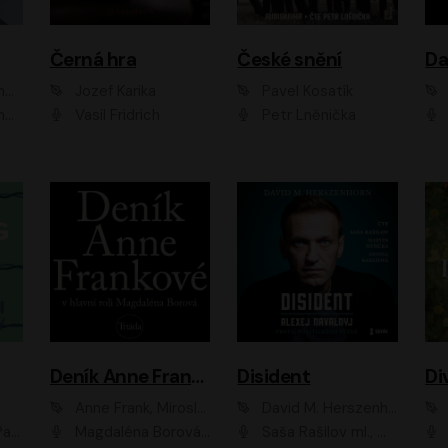
Černá hra
České snění
zr
Jozef Karika
Pavel Kosatík
ák
Vasil Fridrich
Petr Lněnička
Van
Deník Anne Frankové
Disident
Di
Anne Frank, Miroslav Bambušek
David M. Herszenhorn
ml, Jan Vlasák
Magdaléna Borová, Anežka Šťastná, Eva Salzmannová, Hana Frejková, Igor Chmela, Lucie Trmíková, Magdalena Sidonová, Mark Kristián Hochman, Martin Finger, Miloslav Mejzlík, Zuzana Stivínová, Elia Moretti, Gabriela Pyšná, Josef Klíč, Karel Mitáš, Lukáš Mik, Petr Fučík, Stanislav Vacek, Tomáš Vtípil
Saša Rašilov ml., Martin Myšička, Denisa Barešová