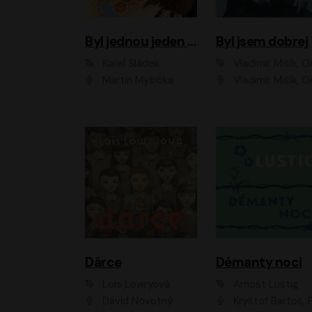
Byl jednou jeden úl
Byl jsem dobrej
Karel Sládek
Vladimír Mišík, Ondřej Be
Martin Myšička
Vladimír Mišík, Ondřej Bezr, Viktor Dvoř
Dárce
Démanty noci
Lois Lowryová
Arnošt Lustig
David Novotný
Kryštof Bartoš, Pavel Batěk, Hanuš Bor, Ondřej Brousek, Taťjana Medvecká, Jakub Nemčok, Martin Písařík, Kajetán Písařovic, Martin Preiss, Matouš Ru