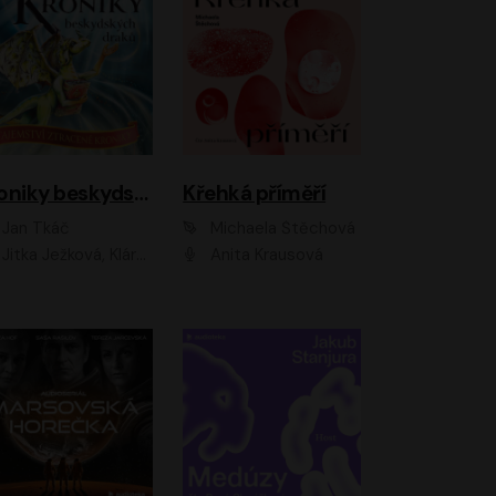
Kroniky beskydských draků: Tajemství ztracené kroniky
Křehká příměří
Jan Tkáč
Michaela Štěchová
Jitka Ježková, Klára Nováková
Anita Krausová