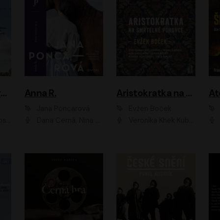
Adam Dolník: Svět elitního vyjednavače
Anna R.
Aristokratka na smrtelné pohovce
Jana Poncarová
Evžen Boček
čková
Dana Černá, Nina Horáková, Vasil Fridrich
Veronika Khek Kubařová, Zuzana Slavíková, Naďa Konvalinková, Veronika Lazorčáková, Tereza Rumlová, Otakar Brousek ml.