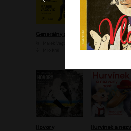
Generálny omyl
Marek Vagovič
Lucie Hlavinková
Milo Kráľ
Elizaveta Maxim
Hovory
H