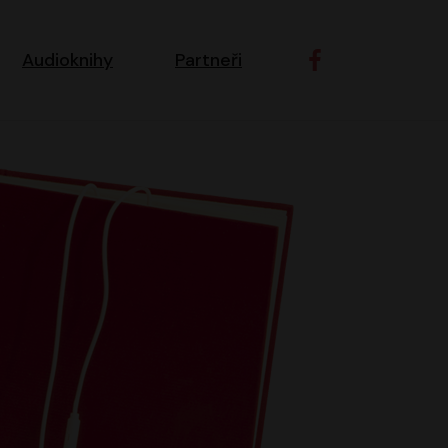
ní navigace
Audioknihy
Partneři