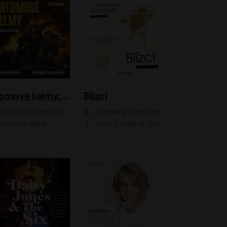
Atomové šelmy: Základna
Blízcí
Kristýna Sněgoňová, František Kotleta
Veronika González
Matouš Ruml
Jana Stryková, Kristýna Skružná