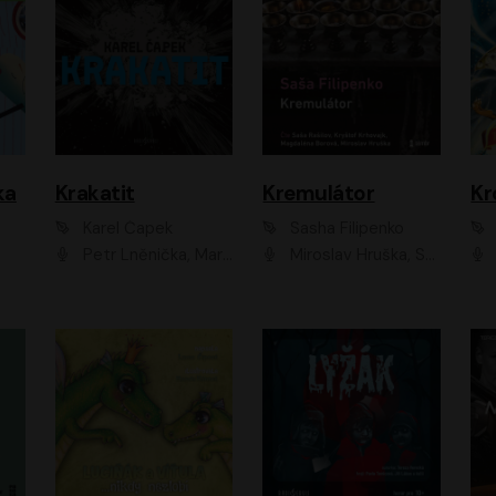
ka
Krakatit
Kremulátor
Karel Čapek
Sasha Filipenko
Petr Lněnička, Marek Holý, Ivan Trojan, Ondřej Brousek, Viktor Preiss, Eliška Zbranková, František Němec, Jaroslav Satoranský, Anežka Šťastná, Jaromír Meduna, Různí interpreti
Miroslav Hruška, Saša Rašilov ml., Magdaléna Borová, Kryštof Krhovják