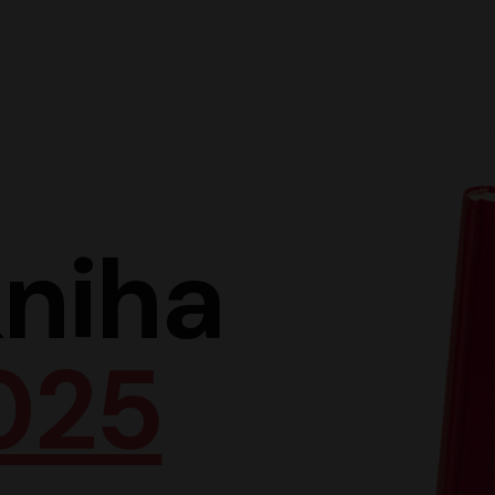
Hlav
niha
025