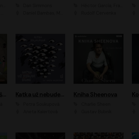
ová
Dan Simmons
Héctor García, Francesc Miralles
vá
Daniel Bambas, Marie Štípková, Martin Myšička, Miroslav Hanuš, Viktor Kuzník, Jan Hájek, Ondřej Novák
Rudolf Červenka
Kanálníčci: Strašidla z podzemí
Katka už nebude divná
Kniha Sheenova
vá
Petra Soukupová
Charlie Sheen
Aneta Kalertová
Gustav Bubník