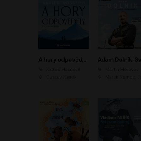
A hory odpověděly
Khaled Hosseini
Martin Moravec
Gustav Hašek
Marek Němec, Josef Pejchal, Petra Bu