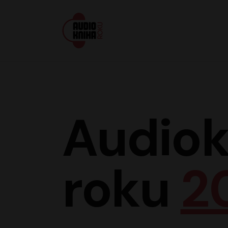
Audiokniha roku
Audiok
roku
2