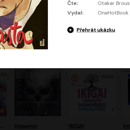
Čte:
Otakar Brous
Vydal:
OneHotBook
Přehrát ukázku
Gottwaldova mumie
HEX: Bažina
Hladím
Ho
Zuzana Strachotová, Tomáš Košek
Simona Bagarová
ová
Filip Jančík, Nikola Heinzlová
Miroslav Krobot, Pavla Beretová, Jan Cina, Lenka Termerová, Petra Špalková
A
urvínek a nezvaný host
Hyperion
IKIGAI
In