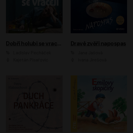
Dobří holubi se vracejí
Dravé zvěři napospas
Ladislav Pecháček
Jana Jašová
Kajetán Písařovic
Ivana Jirešová