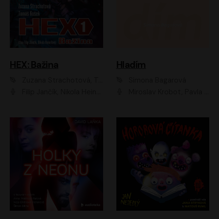
HEX: Bažina
Hladím
Zuzana Strachotová, Tomáš Košek
Simona Bagarová
Filip Jančík, Nikola Heinzlová
Miroslav Krobot, Pavla Beretová, Jan Cina, Lenka Termerová, Petra Špalková