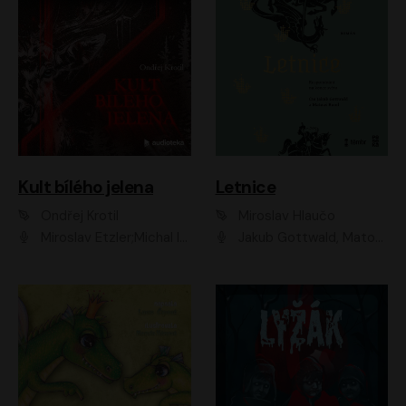
Kult bílého jelena
Letnice
Ondřej Krotil
Miroslav Hlaučo
Miroslav Etzler;Michal Isteník;David Prachař;Jaromír Meduna;Katarína Tlapák;Luboš Ondráček;Pavel Soukup;Zdeněk Junák;Zbyšek Pantůček;Ladislav Cigánek;Adam Joura;Karolína Zbořilová;Zbyšek Horák;Filip Jančík;Ondřej Novák;Richard Wágner
Jakub Gottwald, Matouš Ruml