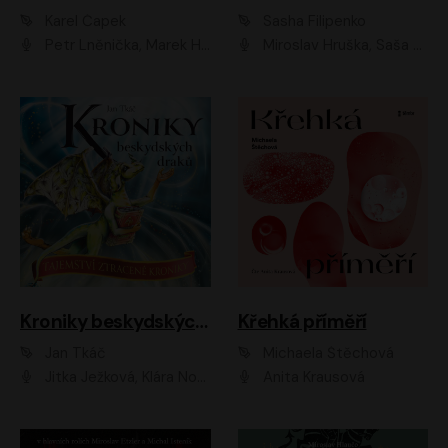
Karel Čapek
Sasha Filipenko
Petr Lněnička, Marek Holý, Ivan Trojan, Ondřej Brousek, Viktor Preiss, Eliška Zbranková, František Němec, Jaroslav Satoranský, Anežka Šťastná, Jaromír Meduna, Různí interpreti
Miroslav Hruška, Saša Rašilov ml., Magdaléna Borová, Kryštof Krhovják
Kroniky beskydských draků: Tajemství ztracené kroniky
Křehká příměří
Jan Tkáč
Michaela Štěchová
Jitka Ježková, Klára Nováková
Anita Krausová