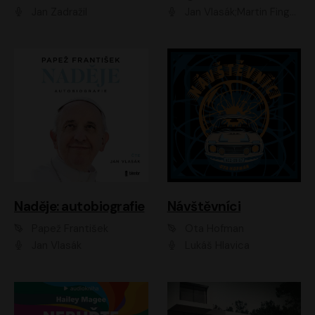
Jan Zadražil
Jan Vlasák;Martin Finger;Martin Myšička;Jiří Vyorálek;Václav Neužil
Naděje: autobiografie
Návštěvníci
Papež František
Ota Hofman
Jan Vlasák
Lukáš Hlavica