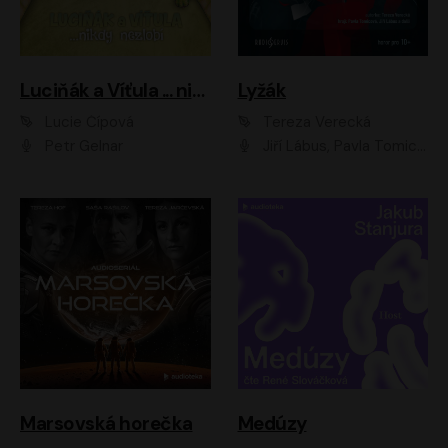
Luciňák a Víťula ... nikdy nezlobí
Lyžák
Lucie Čípová
Tereza Verecká
Petr Gelnar
Jiří Lábus, Pavla Tomicová, Diana Toniková, Eva Klesnil Sinkovičová, Členové Dismanova rozhlasového dětského souboru
Marsovská horečka
Medúzy