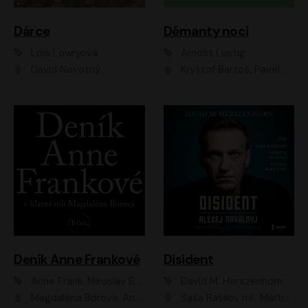
Dárce
Démanty noci
Lois Lowryová
Arnošt Lustig
David Novotný
Kryštof Bartoš, Pavel Batěk, Hanuš Bor, Ondřej Brousek, Taťjana Medvecká, Jakub Nemčok, Martin Písařík, Kajetán Písařovic, Martin Preiss, Matouš Ruml, Jan Vlasák
Deník Anne Frankové
Disident
Anne Frank, Miroslav Bambušek
David M. Herszenhorn
Magdaléna Borová, Anežka Šťastná, Eva Salzmannová, Hana Frejková, Igor Chmela, Lucie Trmíková, Magdalena Sidonová, Mark Kristián Hochman, Martin Finger, Miloslav Mejzlík, Zuzana Stivínová, Elia Moretti, Gabriela Pyšná, Josef Klíč, Karel Mitáš, Lukáš Mik, Petr Fučík, Stanislav Vacek, Tomáš Vtípil
Saša Rašilov ml., Martin Myšička, Denisa Barešová