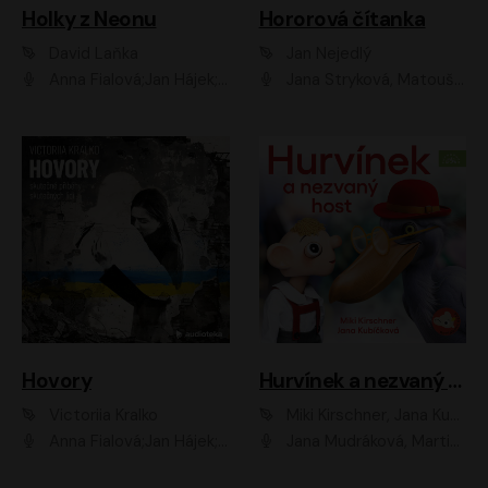
Holky z Neonu
Hororová čítanka
David Laňka
Jan Nejedlý
Anna Fialová;Jan Hájek;Šimon Bilina;Dana Černá;Dana Syslová;Ondřej Malý;Radím Jíra;Sára Korbelová;Anna Peřinová;Nela Cikánová Štefanová
Jana Stryková, Matouš Ruml
Hovory
Hurvínek a nezvaný host
Victoriia Kralko
Miki Kirschner, Jana Kubíčková
Anna Fialová;Jan Hájek;Miloslav König;Jitka Sedláčková;Pavla Beretová;Marie Anna Myšičková;Zdeněk Piškula;Daniel Krejčík;Petra Kosková;Kryštof Bartoš;Tereza Jarčevská;Tomáš Pavelka
Jana Mudráková, Martin Trecha, David Janošek, Barbora Dobišarová, Karolina Otevřelová