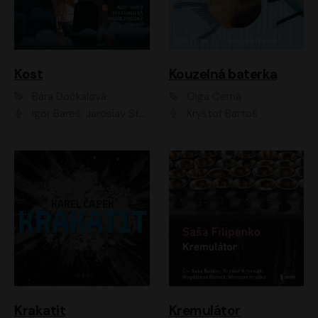
Kost
Kouzelná baterka
Bára Dočkalová
Olga Černá
Igor Bareš, Jaroslav Šťastný, Rikka Muchowová, Ondřej Rychlý, Jitka Smutná, Filip Kaňkovský, Hanuš Bor, Ctirad Götz, Pavel Batěk, Miroslav Hanuš, Adam Ernest, Jan Vlasák, Veronika Lazorčáková, Mikuláš Čížek
Kryštof Bartoš
Krakatit
Kremulátor