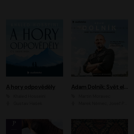
A hory odpověděly
Adam Dolník: Svět elitního vyjednavače
Khaled Hosseini
Martin Moravec
Gustav Hašek
Marek Němec, Josef Pejchal, Petra Bučková