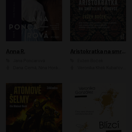
Anna R.
Aristokratka na smrtelné pohovce
Jana Poncarová
Evžen Boček
Dana Černá, Nina Horáková, Vasil Fridrich
Veronika Khek Kubařová, Zuzana Slavíková, Naďa Konvalinková, Veronika Lazorčáková, Tereza Rumlová, Otakar Brousek ml.