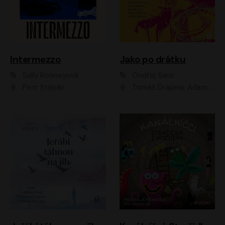
Intermezzo
Jako po drátku
Sally Rooneyová
Ondřej Šanc
Petr Štěpán
Tomáš Drápela, Adam Ernest, Tereza Dočkalová, Tomáš Weisser