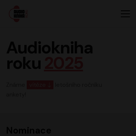
Hlavn
Men
Audiokniha roku
Audiokniha
roku
2025
Známe
vítěze
letošního ročníku
ankety!
Nominace