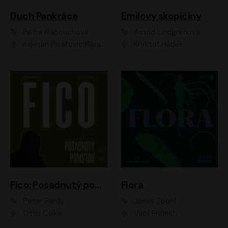
Duch Pankráce
Emilovy skopičiny
Petra Klabouchová
Astrid Lindgrenová
Kajetán Písařovic;Klára Suchá;Petr Neskusil;Karolína Půčková;Adam Trnka Ernest
Kryštof Hádek
Fico: Posadnutý pomstou
Flora
Peter Bárdy
Jonáš Zbořil
Otto Culka
Vasil Fridrich