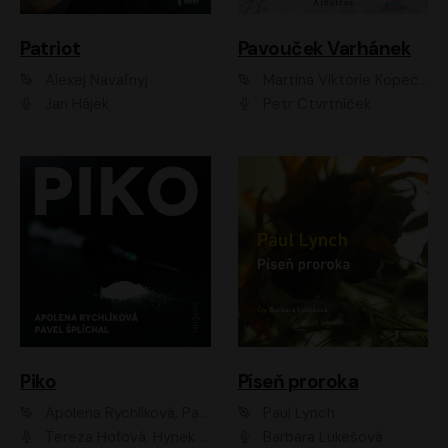
Patriot
Pavouček Varhánek
Alexej Navaľnyj
Martina Viktorie Kopecká
Jan Hájek
Petr Čtvrtníček
Piko
Píseň proroka
Apolena Rychlíková, Pavel Šplíchal
Paul Lynch
Tereza Hofová, Hynek Chmelař, Vojtěch Hrabák, Anna Kameníková, Klára Cibulková
Barbara Lukešová