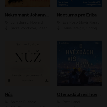
Nekromant Johannes Cabal
Nocturno pro Erika
Jonathan L. Howard
Eva Pospíšilová, Klára Pospíšilová
Šárka Vondrová, Josef Kudláček
Daniel Krejčík, Ondřej Dvořáček
Nůž
O hvězdách víš hovno
Salman Rushdie
Petr Hanel