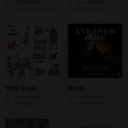
Julie Nováková
Jakub Stanjura
Tereza Jarčevská;Tereza Hof;Saša Rašilov
René Slováčková
Mirek & spol
Misery
Vojtěch Steklač
Stephen King
Jan Zadražil
Martin Myšička