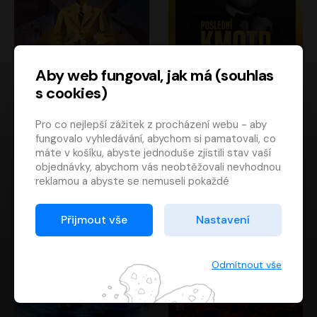
Aby web fungoval, jak má (souhlas
s cookies)
Poslední kapitán
Poslední kmotr
Pro co nejlepší zážitek z procházení webu - aby
Francis Scott Fitzgerald
Mario Puzo
fungovalo vyhledávání, abychom si pamatovali, co
Rudolf Červenka
Oldřich Kaiser
máte v košíku, abyste jednoduše zjistili stav vaší
objednávky, abychom vás neobtěžovali nevhodnou
reklamou a abyste se nemuseli pokaždé
přihlašovat.
Proto od vás potřebujeme souhlas se
Přijmout vše
Nastavení
zpracováním souborů cookies
, tj. malých souborů,
které se dočasně ukládají ve vašem prohlížeči.
Děkujeme, že nám ho dáte a pomůžete nám tak
Odmítnout vše
web zlepšovat.