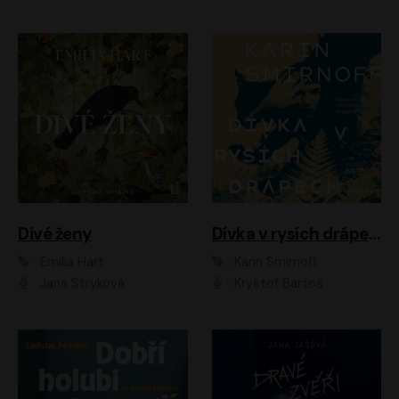
Divé ženy
Dívka v rysích drápech
Emilia Hart
Karin Smirnoff
Jana Stryková
Kryštof Bartoš