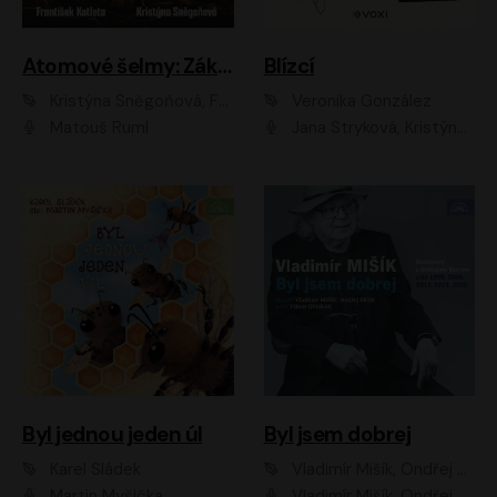
Atomové šelmy: Základna
Blízcí
Kristýna Sněgoňová, František Kotleta
Veronika González
Matouš Ruml
Jana Stryková, Kristýna Skružná
Byl jednou jeden úl
Byl jsem dobrej
Karel Sládek
Vladimír Mišík, Ondřej Bezr
Martin Myšička
Vladimír Mišík, Ondřej Bezr, Viktor Dvořák