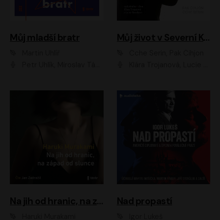
Můj mladší bratr
Můj život v Severní Koreji
Martin Uhlíř
Čche Serin, Pak Čihjon
Petr Uhlík, Miroslav Táborský, Kamil Halbich, Anita Krausová, Michael Vykus
Klára Trojanová, Lucie Trmíková
Na jih od hranic, na západ od slunce
Nad propastí
Haruki Murakami
Igor Lukeš