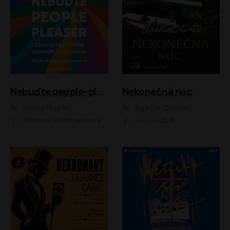
Nebuďte people-pleaser
Nekonečná noc
Hailey Magee
Agatha Christie
Barbora Goldmannová
Jan Nedbal