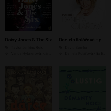
Daisy Jones & The Six
Daniela Kolářová - portrét
Taylor Jenkins Reid
David Semler
Vanda Hybnerová, Klára Cibulková, David Matásek, Zdeněk Hruška, Kryštof Rímský, Barbara Lukešová, Zuzana Bydžovská, Jiří Štrébl, Jan Holík, Jan Vondráček, Dušan Sitek, Tomáš Petřík, Hynek Chmelař, Zuzana Ščerbová, Michal Bureš, Tereza Císařová
Daniela Kolářová;Filip Březina;Jan Vlasák