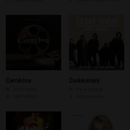
Černá hra
České snění
Jozef Karika
Pavel Kosatík
Vasil Fridrich
Petr Lněnička