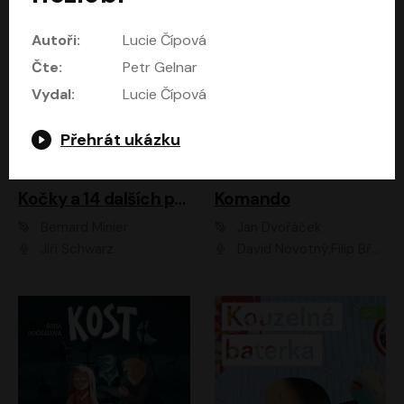
Autoři:
Lucie Čípová
Čte:
Petr Gelnar
Vydal:
Lucie Čípová
Přehrát ukázku
Kočky a 14 dalších povídek
Komando
Bernard Minier
Jan Dvořáček
Jiří Schwarz
David Novotný;Filip Březina;Marek Daniel