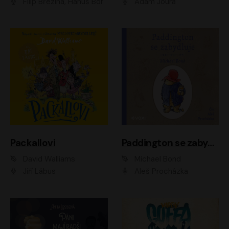
Filip Březina, Hanuš Bor
Adam Joura
Packallovi
Paddington se zabydluje
David Walliams
Michael Bond
Jiří Lábus
Aleš Procházka