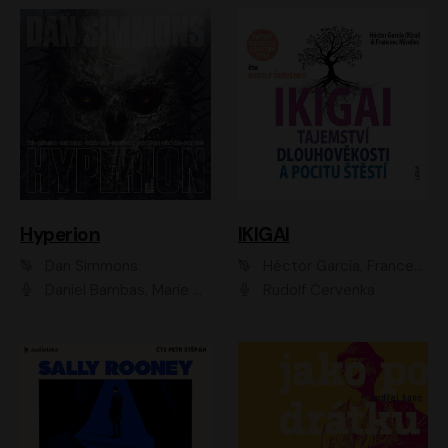
Hyperion
IKIGAI
Dan Simmons
Héctor García, Francesc Miralles
Daniel Bambas, Marie Štípková, Martin Myšička, Miroslav Hanuš, Viktor Kuzník, Jan Hájek, Ondřej Novák
Rudolf Červenka