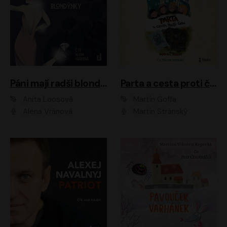
Páni mají radši blondýnky
Parta a cesta proti času 1
Anita Loosová
Martin Goffa
Alena Vránová
Martin Stránský