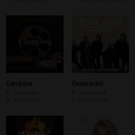
Černá hra
České snění
Jozef Karika
Pavel Kosatík
Vasil Fridrich
Petr Lněnička