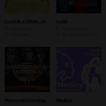
Luciňák a Víťula ... nikdy nezlobí
Lyžák
Lucie Čípová
Tereza Verecká
Petr Gelnar
Jiří Lábus, Pavla Tomicová, Diana Toniková, Eva Klesnil Sinkovičová, Členové Dismanova rozhlasového dětského souboru
Marsovská horečka
Medúzy