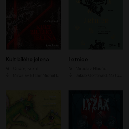
Kult bílého jelena
Letnice
Ondřej Krotil
Miroslav Hlaučo
Miroslav Etzler;Michal Isteník;David Prachař;Jaromír Meduna;Katarína Tlapák;Luboš Ondráček;Pavel Soukup;Zdeněk Junák;Zbyšek Pantůček;Ladislav Cigánek;Adam Joura;Karolína Zbořilová;Zbyšek Horák;Filip Jančík;Ondřej Novák;Richard Wágner
Jakub Gottwald, Matouš Ruml