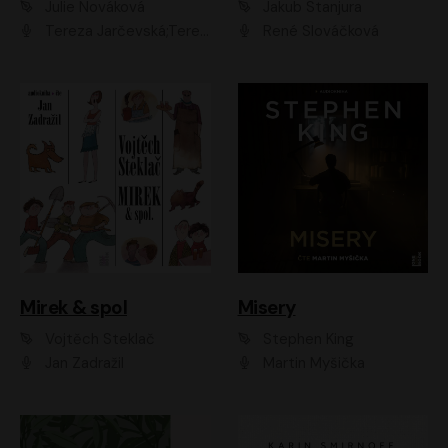
Julie Nováková
Jakub Stanjura
Tereza Jarčevská;Tereza Hof;Saša Rašilov
René Slováčková
Mirek & spol
Misery
Vojtěch Steklač
Stephen King
Jan Zadražil
Martin Myšička