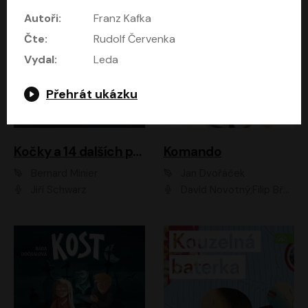
Autoři:
Franz Kafka
Čte:
Rudolf Červenka
Vydal:
Leda
Přehrát ukázku
Kočky a 14 dalších povídek
Komando
Bernard Minier
Jan Dvořáček
Jiří Schwarz
David Novotný;Filip Březina;Marek Daniel