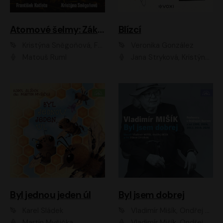
Atomové šelmy: Základna
Blízcí
Kristýna Sněgoňová, František Kotleta
Veronika González
Matouš Ruml
Jana Stryková, Kristýna Skružná
Byl jednou jeden úl
Byl jsem dobrej
Karel Sládek
Vladimír Mišík, Ondřej Bezr
Martin Myšička
Vladimír Mišík, Ondřej Bezr, Viktor Dvořák