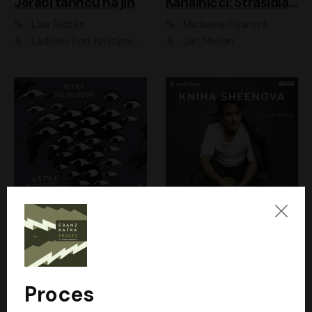
Jeřábi táhnou na jih
Kanálníčci: Strašidla z podzemí
Lisa Ridzén
Michaela Fišarová
Ladislav Frej, Kristýna Frejová, Ladislav Frej ml.
Jan Maxián
Katka už nebude divná
Kniha Sheenova
Petra Soukupová
Charlie Sheen
Aneta Kalertová
Gustav Bubník
Proces