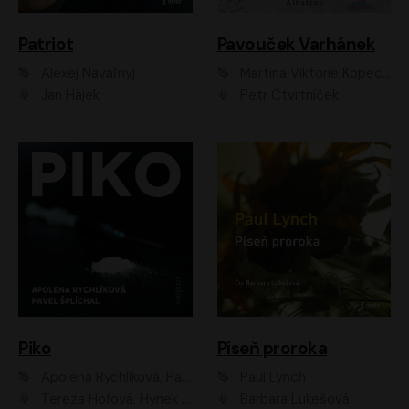
Patriot
Pavouček Varhánek
Alexej Navaľnyj
Martina Viktorie Kopecká
Jan Hájek
Petr Čtvrtníček
Piko
Píseň proroka
Apolena Rychlíková, Pavel Šplíchal
Paul Lynch
Tereza Hofová, Hynek Chmelař, Vojtěch Hrabák, Anna Kameníková, Klára Cibulková
Barbara Lukešová