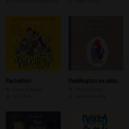
Filip Březina, Hanuš Bor
Adam Joura
Packallovi
Paddington se zabydluje
David Walliams
Michael Bond
Jiří Lábus
Aleš Procházka