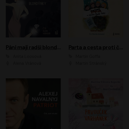
Páni mají radši blondýnky
Parta a cesta proti času 1
Anita Loosová
Martin Goffa
Alena Vránová
Martin Stránský