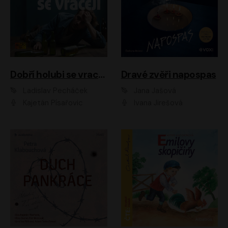
Dobří holubi se vracejí
Dravé zvěři napospas
Ladislav Pecháček
Jana Jašová
Kajetán Písařovic
Ivana Jirešová