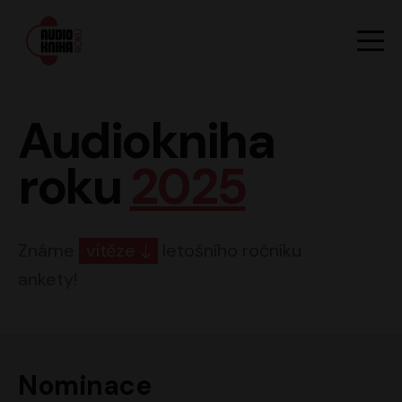
Hlavn
Men
Audiokniha roku
Audiokniha
roku
2025
Známe
vítěze
letošního ročníku
ankety!
Nominace