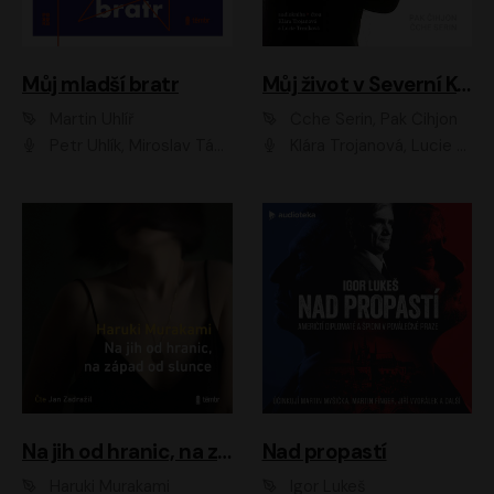
Můj mladší bratr
Můj život v Severní Koreji
Martin Uhlíř
Čche Serin, Pak Čihjon
Petr Uhlík, Miroslav Táborský, Kamil Halbich, Anita Krausová, Michael Vykus
Klára Trojanová, Lucie Trmíková
Na jih od hranic, na západ od slunce
Nad propastí
Haruki Murakami
Igor Lukeš