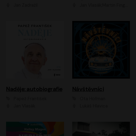
Jan Zadražil
Jan Vlasák;Martin Finger;Martin Myšička;Jiří Vyorálek;Václav Neužil
Naděje: autobiografie
Návštěvníci
Papež František
Ota Hofman
Jan Vlasák
Lukáš Hlavica