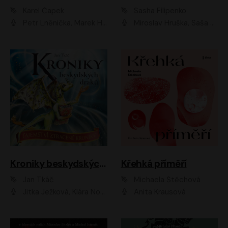
Karel Čapek
Sasha Filipenko
Petr Lněnička, Marek Holý, Ivan Trojan, Ondřej Brousek, Viktor Preiss, Eliška Zbranková, František Němec, Jaroslav Satoranský, Anežka Šťastná, Jaromír Meduna, Různí interpreti
Miroslav Hruška, Saša Rašilov ml., Magdaléna Borová, Kryštof Krhovják
Kroniky beskydských draků: Tajemství ztracené kroniky
Křehká příměří
Jan Tkáč
Michaela Štěchová
Jitka Ježková, Klára Nováková
Anita Krausová