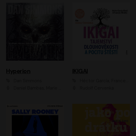
Hyperion
IKIGAI
Dan Simmons
Héctor García, Francesc Miralles
Daniel Bambas, Marie Štípková, Martin Myšička, Miroslav Hanuš, Viktor Kuzník, Jan Hájek, Ondřej Novák
Rudolf Červenka