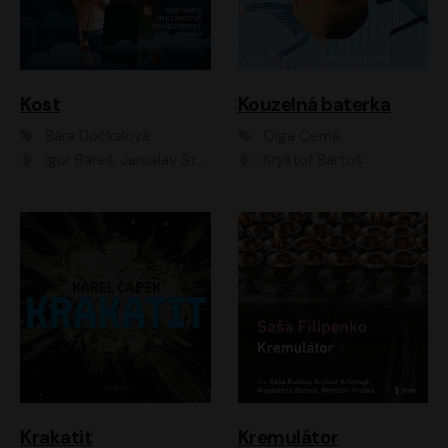
Kost
Kouzelná baterka
Bára Dočkalová
Olga Černá
Igor Bareš, Jaroslav Šťastný, Rikka Muchowová, Ondřej Rychlý, Jitka Smutná, Filip Kaňkovský, Hanuš Bor, Ctirad Götz, Pavel Batěk, Miroslav Hanuš, Adam Ernest, Jan Vlasák, Veronika Lazorčáková, Mikuláš Čížek
Kryštof Bartoš
Krakatit
Kremulátor