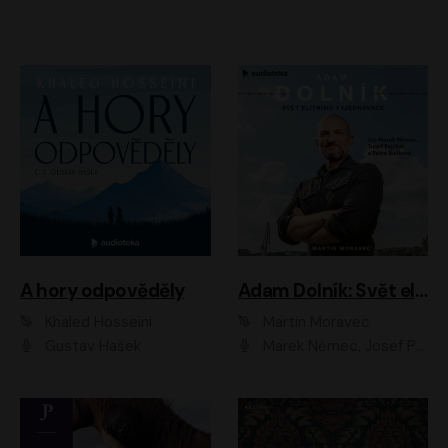
A hory odpověděly
Adam Dolník: Svět elitního vyjednavače
Khaled Hosseini
Martin Moravec
Gustav Hašek
Marek Němec, Josef Pejchal, Petra Bučková