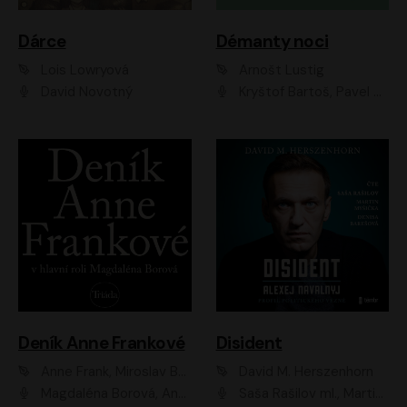
Dárce
Démanty noci
Lois Lowryová
Arnošt Lustig
David Novotný
Kryštof Bartoš, Pavel Batěk, Hanuš Bor, Ondřej Brousek, Taťjana Medvecká, Jakub Nemčok, Martin Písařík, Kajetán Písařovic, Martin Preiss, Matouš Ruml, Jan Vlasák
Deník Anne Frankové
Disident
Anne Frank, Miroslav Bambušek
David M. Herszenhorn
Magdaléna Borová, Anežka Šťastná, Eva Salzmannová, Hana Frejková, Igor Chmela, Lucie Trmíková, Magdalena Sidonová, Mark Kristián Hochman, Martin Finger, Miloslav Mejzlík, Zuzana Stivínová, Elia Moretti, Gabriela Pyšná, Josef Klíč, Karel Mitáš, Lukáš Mik, Petr Fučík, Stanislav Vacek, Tomáš Vtípil
Saša Rašilov ml., Martin Myšička, Denisa Barešová