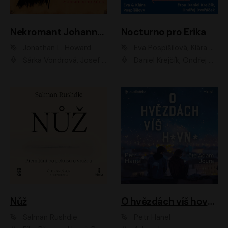
Nekromant Johannes Cabal
Nocturno pro Erika
Jonathan L. Howard
Eva Pospíšilová, Klára Pospíšilová
Šárka Vondrová, Josef Kudláček
Daniel Krejčík, Ondřej Dvořáček
Nůž
O hvězdách víš hovno
Salman Rushdie
Petr Hanel