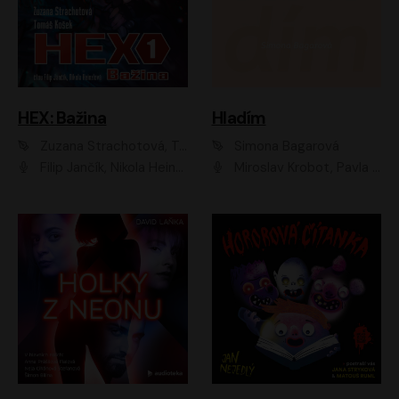
HEX: Bažina
Hladím
Zuzana Strachotová, Tomáš Košek
Simona Bagarová
Filip Jančík, Nikola Heinzlová
Miroslav Krobot, Pavla Beretová, Jan Cina, Lenka Termerová, Petra Špalková