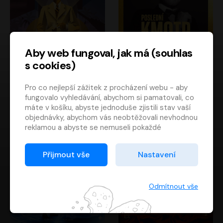
Aby web fungoval, jak má (souhlas
s cookies)
Poslední kapitán
Poslední kmotr
Pro co nejlepší zážitek z procházení webu - aby
Francis Scott Fitzgerald
Mario Puzo
fungovalo vyhledávání, abychom si pamatovali, co
Rudolf Červenka
Oldřich Kaiser
máte v košíku, abyste jednoduše zjistili stav vaší
objednávky, abychom vás neobtěžovali nevhodnou
reklamou a abyste se nemuseli pokaždé
přihlašovat.
Proto od vás potřebujeme souhlas se
Přijmout vše
Nastavení
zpracováním souborů cookies
, tj. malých souborů,
které se dočasně ukládají ve vašem prohlížeči.
Děkujeme, že nám ho dáte a pomůžete nám tak
Odmítnout vše
web zlepšovat.