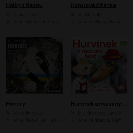
Holky z Neonu
Hororová čítanka
David Laňka
Jan Nejedlý
Anna Fialová;Jan Hájek;Šimon Bilina;Dana Černá;Dana Syslová;Ondřej Malý;Radím Jíra;Sára Korbelová;Anna Peřinová;Nela Cikánová Štefanová
Jana Stryková, Matouš Ruml
Hovory
Hurvínek a nezvaný host
Victoriia Kralko
Miki Kirschner, Jana Kubíčková
Anna Fialová;Jan Hájek;Miloslav König;Jitka Sedláčková;Pavla Beretová;Marie Anna Myšičková;Zdeněk Piškula;Daniel Krejčík;Petra Kosková;Kryštof Bartoš;Tereza Jarčevská;Tomáš Pavelka
Jana Mudráková, Martin Trecha, David Janošek, Barbora Dobišarová, Karolina Otevřelová