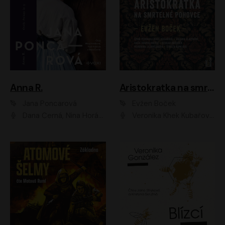
Anna R.
Aristokratka na smrtelné pohovce
Jana Poncarová
Evžen Boček
Dana Černá, Nina Horáková, Vasil Fridrich
Veronika Khek Kubařová, Zuzana Slavíková, Naďa Konvalinková, Veronika Lazorčáková, Tereza Rumlová, Otakar Brousek ml.