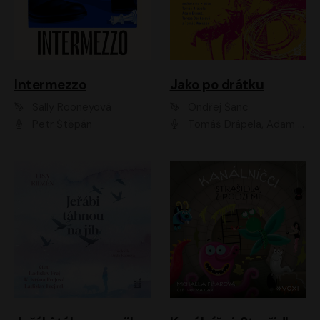
Intermezzo
Jako po drátku
Sally Rooneyová
Ondřej Šanc
Petr Štěpán
Tomáš Drápela, Adam Ernest, Tereza Dočkalová, Tomáš Weisser