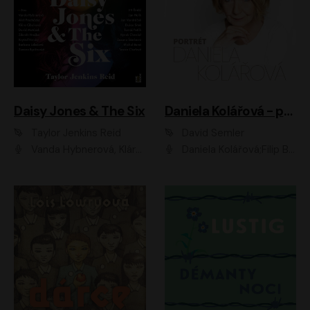
Daisy Jones & The Six
Daniela Kolářová - portrét
Taylor Jenkins Reid
David Semler
Vanda Hybnerová, Klára Cibulková, David Matásek, Zdeněk Hruška, Kryštof Rímský, Barbara Lukešová, Zuzana Bydžovská, Jiří Štrébl, Jan Holík, Jan Vondráček, Dušan Sitek, Tomáš Petřík, Hynek Chmelař, Zuzana Ščerbová, Michal Bureš, Tereza Císařová
Daniela Kolářová;Filip Březina;Jan Vlasák