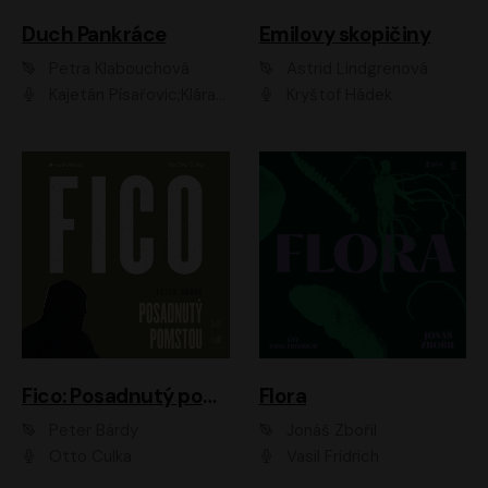
Duch Pankráce
Emilovy skopičiny
Petra Klabouchová
Astrid Lindgrenová
Kajetán Písařovic;Klára Suchá;Petr Neskusil;Karolína Půčková;Adam Trnka Ernest
Kryštof Hádek
Fico: Posadnutý pomstou
Flora
Peter Bárdy
Jonáš Zbořil
Otto Culka
Vasil Fridrich