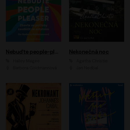
Nebuďte people-pleaser
Nekonečná noc
Hailey Magee
Agatha Christie
Barbora Goldmannová
Jan Nedbal