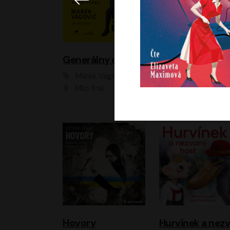
Generálny omyl
Marek Vagovič
Lucie Hlavinková
Milo Kráľ
Elizaveta Maxim
Hovory
H