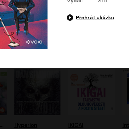
Vydal:
Voxi
Přehrát ukázku
Gottwaldova mumie
HEX: Bažina
Hladím
Ho
Zuzana Strachotová, Tomáš Košek
Simona Bagarová
ová
Filip Jančík, Nikola Heinzlová
Miroslav Krobot, Pavla Beretová, Jan Cina, Lenka Termerová, Petra Špalková
A
urvínek a nezvaný host
Hyperion
IKIGAI
In