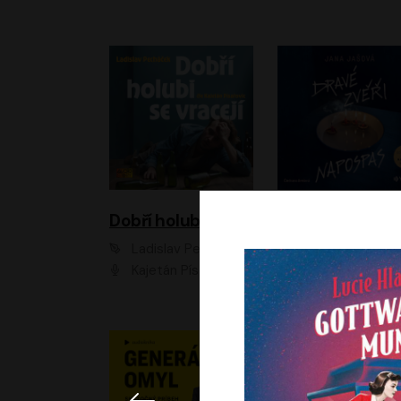
Dobří holubi se vracejí
Ladislav Pecháček
Jana Jašová
Kajetán Písařovic
Ivana Jirešová