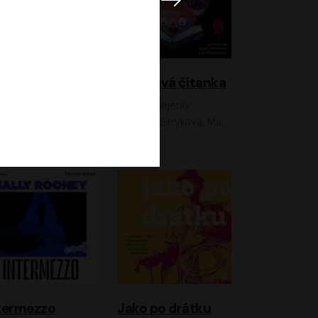
lky z Neonu
Hororová čítanka
David Laňka
Jan Nejedlý
nna Fialová;Jan Hájek;Šimon Bilina;Dana Černá;Dana Syslová;Ondřej Malý;Radím Jíra;Sára Korbelová;Anna Peřinová;Nela Cikánová Štefanová
Jana Stryková, Matouš Ruml
termezzo
Jako po drátku