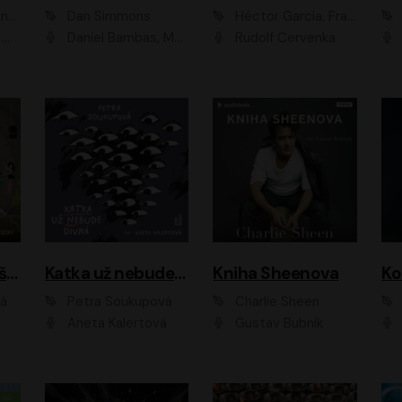
ová
Dan Simmons
Héctor García, Francesc Miralles
vá
Daniel Bambas, Marie Štípková, Martin Myšička, Miroslav Hanuš, Viktor Kuzník, Jan Hájek, Ondřej Novák
Rudolf Červenka
Kanálníčci: Strašidla z podzemí
Katka už nebude divná
Kniha Sheenova
vá
Petra Soukupová
Charlie Sheen
Aneta Kalertová
Gustav Bubník