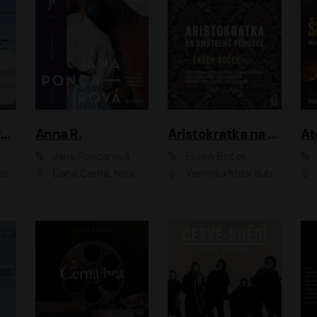
Adam Dolník: Svět elitního vyjednavače
Anna R.
Aristokratka na smrtelné pohovce
Jana Poncarová
Evžen Boček
čková
Dana Černá, Nina Horáková, Vasil Fridrich
Veronika Khek Kubařová, Zuzana Slavíková, Naďa Konvalinková, Veronika Lazorčáková, Tereza Rumlová, Otakar Brousek ml.