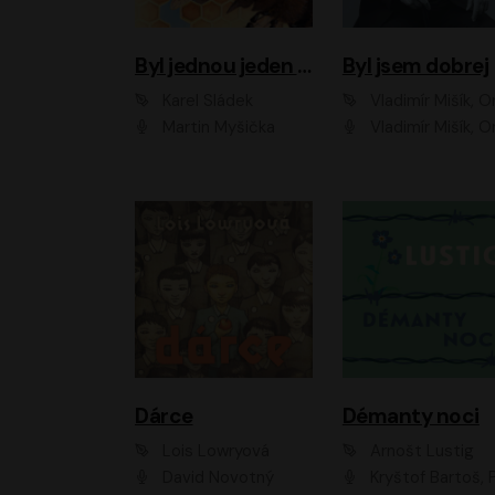
Byl jednou jeden úl
Byl jsem dobrej
Karel Sládek
Vladimír Mišík, Ondřej Be
Martin Myšička
Vladimír Mišík, Ondřej Bezr, Viktor Dvoř
Dárce
Démanty noci
Lois Lowryová
Arnošt Lustig
David Novotný
Kryštof Bartoš, Pavel Batěk, Hanuš Bor, Ondřej Brousek, Taťjana Medvecká, Jakub Nemčok, Martin Písařík, Kajetán Písařovic, Martin Preiss, Matouš Ru