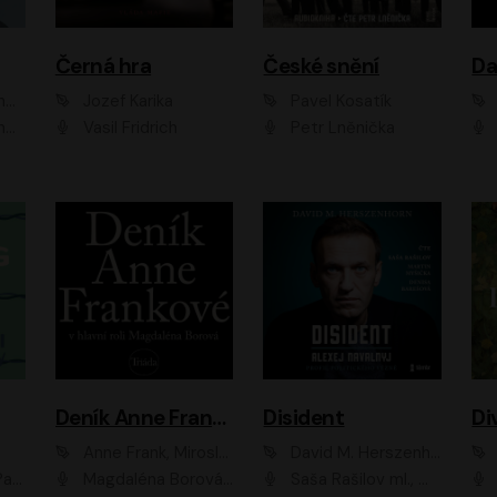
Černá hra
České snění
zr
Jozef Karika
Pavel Kosatík
ák
Vasil Fridrich
Petr Lněnička
Van
Deník Anne Frankové
Disident
Di
Anne Frank, Miroslav Bambušek
David M. Herszenhorn
ml, Jan Vlasák
Magdaléna Borová, Anežka Šťastná, Eva Salzmannová, Hana Frejková, Igor Chmela, Lucie Trmíková, Magdalena Sidonová, Mark Kristián Hochman, Martin Finger, Miloslav Mejzlík, Zuzana Stivínová, Elia Moretti, Gabriela Pyšná, Josef Klíč, Karel Mitáš, Lukáš Mik, Petr Fučík, Stanislav Vacek, Tomáš Vtípil
Saša Rašilov ml., Martin Myšička, Denisa Barešová