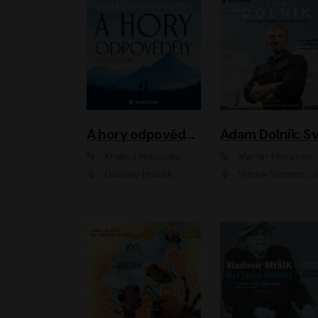
A hory odpověděly
Khaled Hosseini
Martin Moravec
Gustav Hašek
Marek Němec, Josef Pejchal, Petra Bu