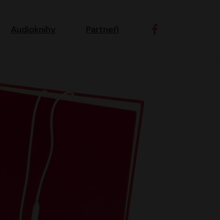
ní navigace
Audioknihy
Partneři