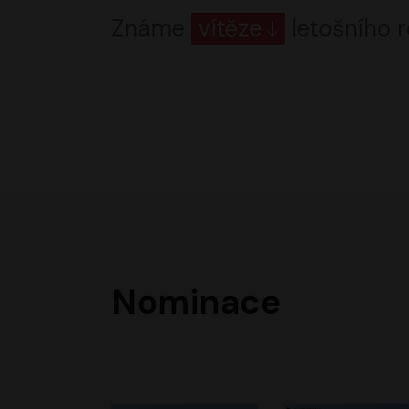
Známe
vítěze
letošního r
Nominace