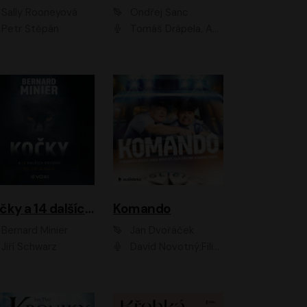
Sally Rooneyová
Ondřej Šanc
Petr Štěpán
Tomáš Drápela, Adam Ernest, Tereza Dočkalová, Tomáš Weisser
Kočky a 14 dalších povídek
Komando
Bernard Minier
Jan Dvořáček
Jiří Schwarz
David Novotný;Filip Březina;Marek Daniel