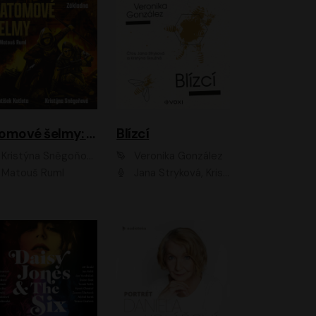
Atomové šelmy: Základna
Blízcí
Kristýna Sněgoňová, František Kotleta
Veronika González
Matouš Ruml
Jana Stryková, Kristýna Skružná