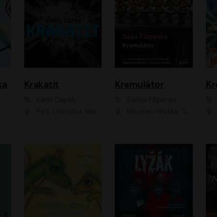
ka
Krakatit
Kremulátor
Karel Čapek
Sasha Filipenko
Petr Lněnička, Marek Holý, Ivan Trojan, Ondřej Brousek, Viktor Preiss, Eliška Zbranková, František Němec, Jaroslav Satoranský, Anežka Šťastná, Jaromír Meduna, Různí interpreti
Miroslav Hruška, Saša Rašilov ml., Magdaléna Borová, Kryštof Krhovják