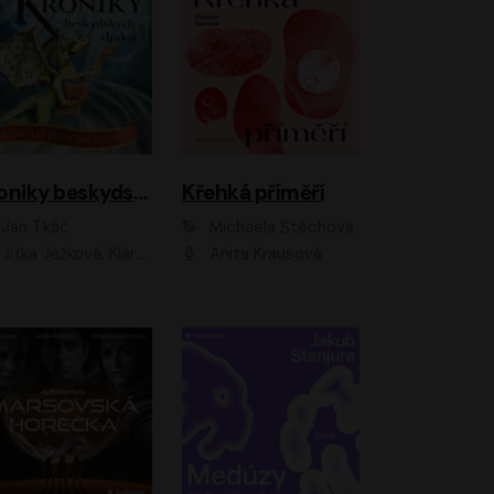
Kroniky beskydských draků: Tajemství ztracené kroniky
Křehká příměří
Jan Tkáč
Michaela Štěchová
Jitka Ježková, Klára Nováková
Anita Krausová