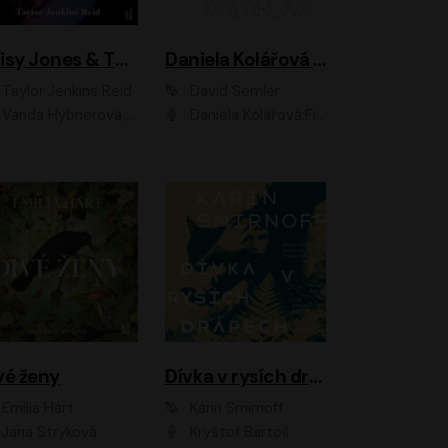
Daisy Jones & The Six
Daniela Kolářová - portrét
Taylor Jenkins Reid
David Semler
da Hybnerová, Klára Cibulková, David Matásek, Zdeněk Hruška, Kryštof Rímský, Barbara Lukešová, Zuzana Bydžovská, Jiří Štrébl, Jan Holík, Jan Vondráček, Dušan Sitek, Tomáš Petřík, Hynek Chmelař, Zuzana Ščerbová, Michal Bureš, Tereza Císařová
Daniela Kolářová;Filip Březina;Jan Vlasák
vé ženy
Dívka v rysích drápech
Emilia Hart
Karin Smirnoff
Jana Stryková
Kryštof Bartoš