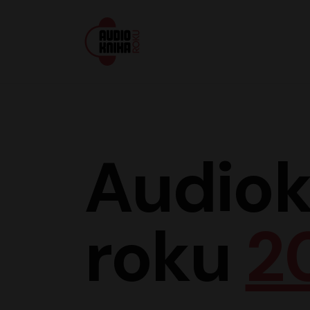
Audiokniha roku
Audiok
roku
2