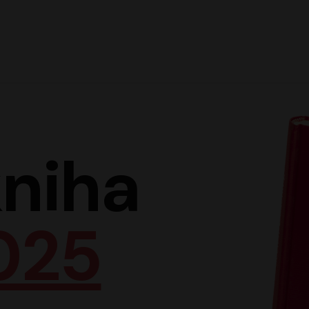
Hlav
niha
025