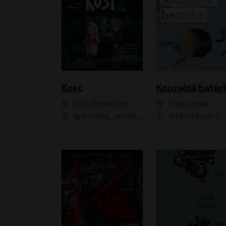
Kost
Kouzelná bater
Bára Dočkalová
Olga Černá
Igor Bareš, Jaroslav Šťastný, Rikka Muchowová, Ondřej Rychlý, Jitka Smutná, Filip Kaňkovský, Hanuš Bor, Ctirad Götz, Pavel Batěk, Miroslav Hanuš, Adam Ernest, Jan Vlasák, Veronika Lazorčáková, Mikuláš Čížek
Kryštof Bartoš