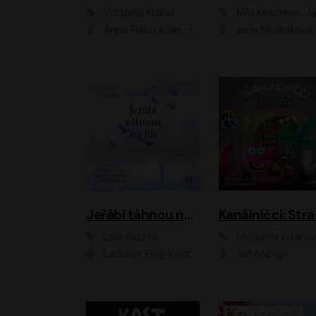
Victoriia Kralko
Miki Kirschner, Jana Kubíčk
Anna Fialová;Jan Hájek;Miloslav König;Jitka Sedláčková;Pavla Beretová;Marie Anna Myšičková;Zdeněk Piškula;Daniel Krejčík;Petra Kosková;Kryštof Bartoš;Tereza Jarčevská;Tomáš Pavelka
Jana Mudráková, Martin Trecha, David Janošek, Barbora Dobišarová, Karolina Otevřelo
Jeřábi táhnou na jih
Lisa Ridzén
Michaela Fišaro
Ladislav Frej, Kristýna Frejová, Ladislav Frej ml.
Jan Maxián