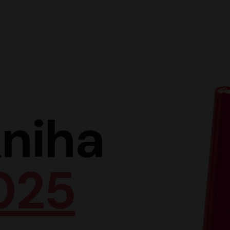
Hlav
niha
025