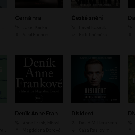
Černá hra
České snění
zr
Jozef Karika
Pavel Kosatík
ák
Vasil Fridrich
Petr Lněnička
Van
Deník Anne Frankové
Disident
Di
Anne Frank, Miroslav Bambušek
David M. Herszenhorn
ml, Jan Vlasák
Magdaléna Borová, Anežka Šťastná, Eva Salzmannová, Hana Frejková, Igor Chmela, Lucie Trmíková, Magdalena Sidonová, Mark Kristián Hochman, Martin Finger, Miloslav Mejzlík, Zuzana Stivínová, Elia Moretti, Gabriela Pyšná, Josef Klíč, Karel Mitáš, Lukáš Mik, Petr Fučík, Stanislav Vacek, Tomáš Vtípil
Saša Rašilov ml., Martin Myšička, Denisa Barešová