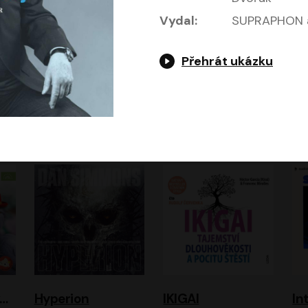
Vydal:
SUPRAPHON a
Přehrát ukázku
Gottwaldova mumie
HEX: Bažina
Hladím
Ho
Zuzana Strachotová, Tomáš Košek
Simona Bagarová
ová
Filip Jančík, Nikola Heinzlová
Miroslav Krobot, Pavla Beretová, Jan Cina, Lenka Termerová, Petra Špalková
A
urvínek a nezvaný host
Hyperion
IKIGAI
In