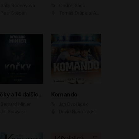
Sally Rooneyová
Ondřej Šanc
Petr Štěpán
Tomáš Drápela, Adam Ernest, Tereza Dočkalová, Tomáš Weisser
Kočky a 14 dalších povídek
Komando
Bernard Minier
Jan Dvořáček
Jiří Schwarz
David Novotný;Filip Březina;Marek Daniel