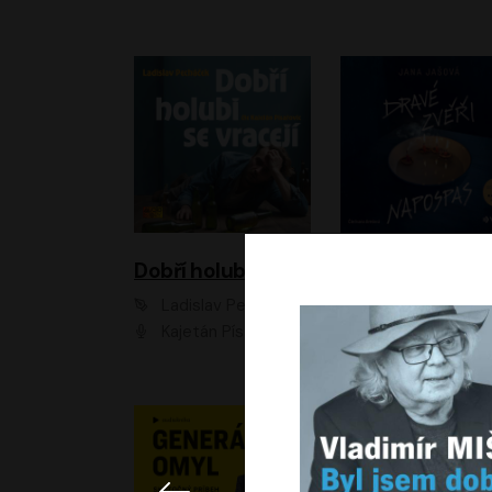
Dobří holubi se vracejí
Ladislav Pecháček
Jana Jašová
Kajetán Písařovic
Ivana Jirešová