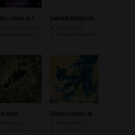
Daisy Jones & The Six
Daniela Kolářová - portrét
Taylor Jenkins Reid
David Semler
da Hybnerová, Klára Cibulková, David Matásek, Zdeněk Hruška, Kryštof Rímský, Barbara Lukešová, Zuzana Bydžovská, Jiří Štrébl, Jan Holík, Jan Vondráček, Dušan Sitek, Tomáš Petřík, Hynek Chmelař, Zuzana Ščerbová, Michal Bureš, Tereza Císařová
Daniela Kolářová;Filip Březina;Jan Vlasák
vé ženy
Dívka v rysích drápech
Emilia Hart
Karin Smirnoff
Jana Stryková
Kryštof Bartoš