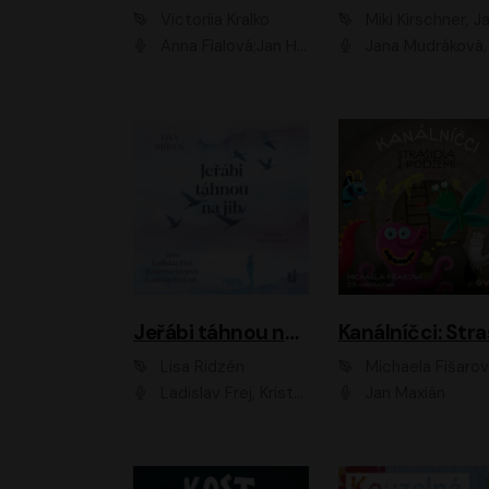
Victoriia Kralko
Miki Kirschner, Jana Kubíčk
Anna Fialová;Jan Hájek;Miloslav König;Jitka Sedláčková;Pavla Beretová;Marie Anna Myšičková;Zdeněk Piškula;Daniel Krejčík;Petra Kosková;Kryštof Bartoš;Tereza Jarčevská;Tomáš Pavelka
Jana Mudráková, Martin Trecha, David Janošek, Barbora Dobišarová, Karolina Otevřelo
Jeřábi táhnou na jih
Lisa Ridzén
Michaela Fišaro
Ladislav Frej, Kristýna Frejová, Ladislav Frej ml.
Jan Maxián