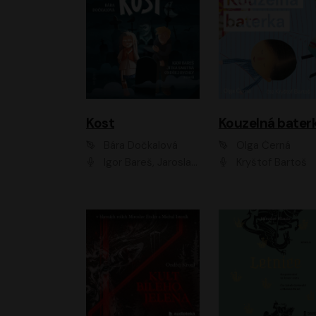
Kost
Kouzelná bater
Bára Dočkalová
Olga Černá
Igor Bareš, Jaroslav Šťastný, Rikka Muchowová, Ondřej Rychlý, Jitka Smutná, Filip Kaňkovský, Hanuš Bor, Ctirad Götz, Pavel Batěk, Miroslav Hanuš, Adam Ernest, Jan Vlasák, Veronika Lazorčáková, Mikuláš Čížek
Kryštof Bartoš