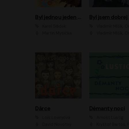
Byl jednou jeden úl
Byl jsem dobrej
Karel Sládek
Vladimír Mišík, Ondřej Be
Martin Myšička
Vladimír Mišík, Ondřej Bezr, Viktor Dvoř
Dárce
Démanty noci
Lois Lowryová
Arnošt Lustig
David Novotný
Kryštof Bartoš, Pavel Batěk, Hanuš Bor, Ondřej Brousek, Taťjana Medvecká, Jakub Nemčok, Martin Písařík, Kajetán Písařovic, Martin Preiss, Matouš Ru