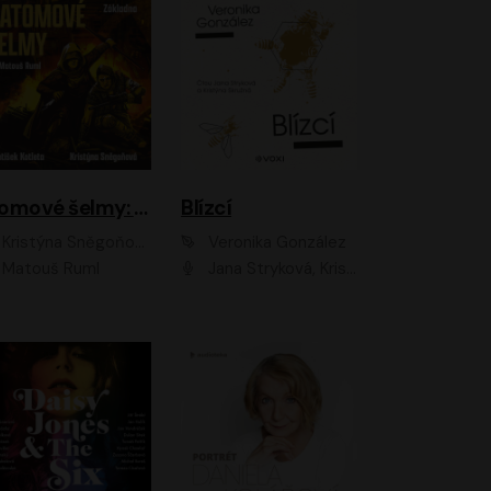
Atomové šelmy: Základna
Blízcí
Kristýna Sněgoňová, František Kotleta
Veronika González
Matouš Ruml
Jana Stryková, Kristýna Skružná