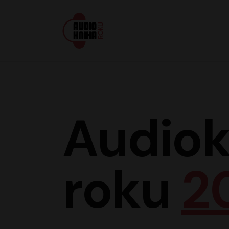
Audiokniha roku
Audiok
roku
2