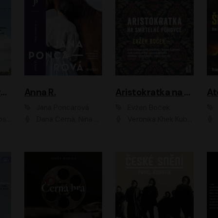
Adam Dolník: Svět elitního vyjednavače
Anna R.
Aristokratka na smrtelné pohovce
Jana Poncarová
Evžen Boček
čková
Dana Černá, Nina Horáková, Vasil Fridrich
Veronika Khek Kubařová, Zuzana Slavíková, Naďa Konvalinková, Veronika Lazorčáková, Tereza Rumlová, Otakar Brousek ml.