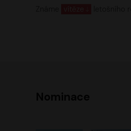
Známe
vítěze
letošního r
Nominace