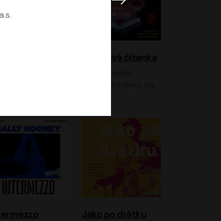
.s.
lky z Neonu
Hororová čítanka
David Laňka
Jan Nejedlý
nna Fialová;Jan Hájek;Šimon Bilina;Dana Černá;Dana Syslová;Ondřej Malý;Radím Jíra;Sára Korbelová;Anna Peřinová;Nela Cikánová Štefanová
Jana Stryková, Matouš Ruml
termezzo
Jako po drátku