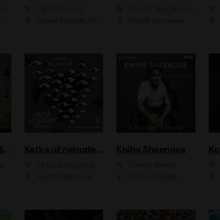
ová
Dan Simmons
Héctor García, Francesc Miralles
vá
Daniel Bambas, Marie Štípková, Martin Myšička, Miroslav Hanuš, Viktor Kuzník, Jan Hájek, Ondřej Novák
Rudolf Červenka
Kanálníčci: Strašidla z podzemí
Katka už nebude divná
Kniha Sheenova
vá
Petra Soukupová
Charlie Sheen
Aneta Kalertová
Gustav Bubník