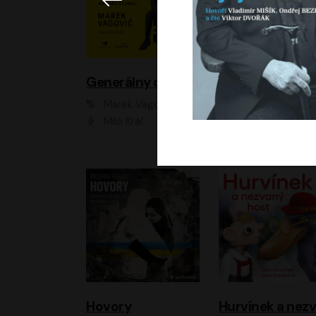
Generálny omyl
Marek Vagovič
Lucie Hlavinková
Milo Kráľ
Elizaveta Maxim
Hovory
H