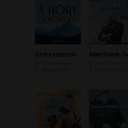
A hory odpověděly
Khaled Hosseini
Martin Moravec
Gustav Hašek
Marek Němec, Josef Pejchal, Petra Bu