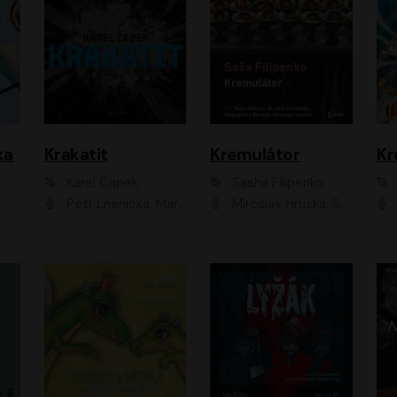
ka
Krakatit
Kremulátor
Karel Čapek
Sasha Filipenko
Petr Lněnička, Marek Holý, Ivan Trojan, Ondřej Brousek, Viktor Preiss, Eliška Zbranková, František Němec, Jaroslav Satoranský, Anežka Šťastná, Jaromír Meduna, Různí interpreti
Miroslav Hruška, Saša Rašilov ml., Magdaléna Borová, Kryštof Krhovják