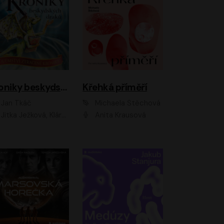
Kroniky beskydských draků: Tajemství ztracené kroniky
Křehká příměří
Jan Tkáč
Michaela Štěchová
Jitka Ježková, Klára Nováková
Anita Krausová