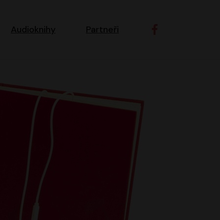
ní navigace
Audioknihy
Partneři