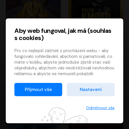
Aby web fungoval, jak má (souhlas
s cookies)
Poslední kapitán
Poslední kmotr
Pro co nejlepší zážitek z procházení webu - aby
Francis Scott Fitzgerald
Mario Puzo
fungovalo vyhledávání, abychom si pamatovali, co
Rudolf Červenka
Oldřich Kaiser
máte v košíku, abyste jednoduše zjistili stav vaší
objednávky, abychom vás neobtěžovali nevhodnou
reklamou a abyste se nemuseli pokaždé
přihlašovat.
Proto od vás potřebujeme souhlas se
Přijmout vše
Nastavení
zpracováním souborů cookies
, tj. malých souborů,
které se dočasně ukládají ve vašem prohlížeči.
Děkujeme, že nám ho dáte a pomůžete nám tak
Odmítnout vše
web zlepšovat.