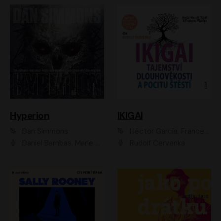
Hyperion
IKIGAI
Dan Simmons
Héctor García, Francesc Miralles
Daniel Bambas, Marie Štípková, Martin Myšička, Miroslav Hanuš, Viktor Kuzník, Jan Hájek, Ondřej Novák
Rudolf Červenka