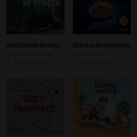
Dobří holubi se vracejí
Dravé zvěři napospas
Ladislav Pecháček
Jana Jašová
Kajetán Písařovic
Ivana Jirešová