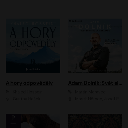
A hory odpověděly
Adam Dolník: Svět elitního vyjednavače
Khaled Hosseini
Martin Moravec
Gustav Hašek
Marek Němec, Josef Pejchal, Petra Bučková