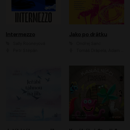
Intermezzo
Jako po drátku
Sally Rooneyová
Ondřej Šanc
Petr Štěpán
Tomáš Drápela, Adam Ernest, Tereza Dočkalová, Tomáš Weisser