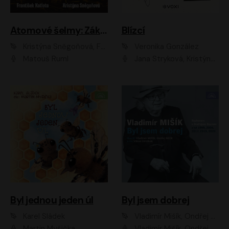
Atomové šelmy: Základna
Blízcí
Kristýna Sněgoňová, František Kotleta
Veronika González
Matouš Ruml
Jana Stryková, Kristýna Skružná
Byl jednou jeden úl
Byl jsem dobrej
Karel Sládek
Vladimír Mišík, Ondřej Bezr
Martin Myšička
Vladimír Mišík, Ondřej Bezr, Viktor Dvořák