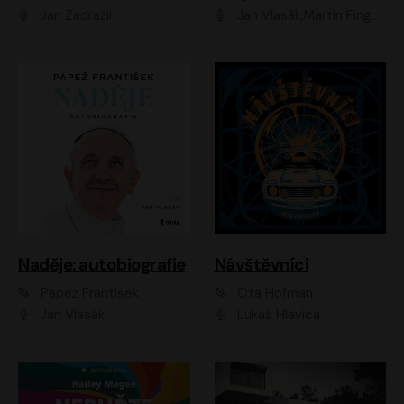
Jan Zadražil
Jan Vlasák;Martin Finger;Martin Myšička;Jiří Vyorálek;Václav Neužil
Naděje: autobiografie
Návštěvníci
Papež František
Ota Hofman
Jan Vlasák
Lukáš Hlavica