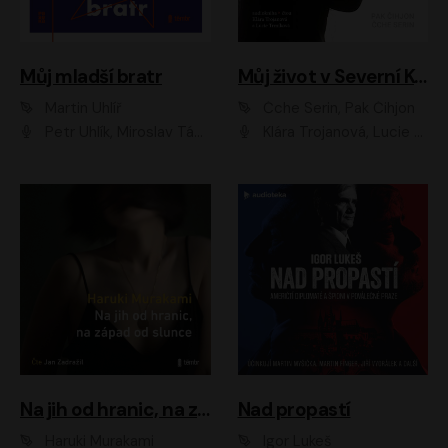
Můj mladší bratr
Můj život v Severní Koreji
Martin Uhlíř
Čche Serin, Pak Čihjon
Petr Uhlík, Miroslav Táborský, Kamil Halbich, Anita Krausová, Michael Vykus
Klára Trojanová, Lucie Trmíková
Na jih od hranic, na západ od slunce
Nad propastí
Haruki Murakami
Igor Lukeš