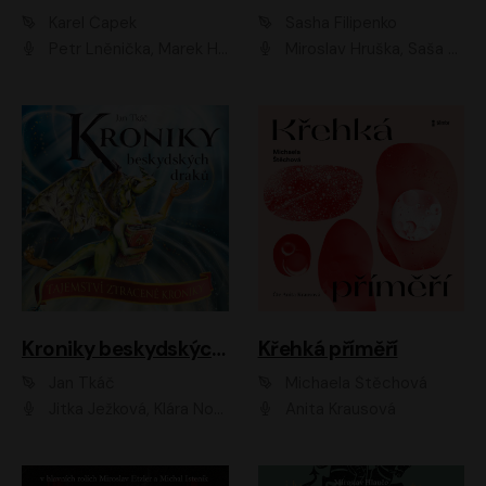
Karel Čapek
Sasha Filipenko
Petr Lněnička, Marek Holý, Ivan Trojan, Ondřej Brousek, Viktor Preiss, Eliška Zbranková, František Němec, Jaroslav Satoranský, Anežka Šťastná, Jaromír Meduna, Různí interpreti
Miroslav Hruška, Saša Rašilov ml., Magdaléna Borová, Kryštof Krhovják
Kroniky beskydských draků: Tajemství ztracené kroniky
Křehká příměří
Jan Tkáč
Michaela Štěchová
Jitka Ježková, Klára Nováková
Anita Krausová