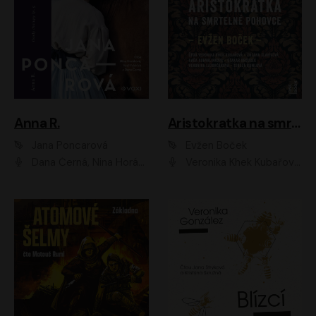
Anna R.
Aristokratka na smrtelné pohovce
Jana Poncarová
Evžen Boček
Dana Černá, Nina Horáková, Vasil Fridrich
Veronika Khek Kubařová, Zuzana Slavíková, Naďa Konvalinková, Veronika Lazorčáková, Tereza Rumlová, Otakar Brousek ml.