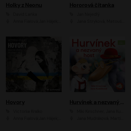
Holky z Neonu
Hororová čítanka
David Laňka
Jan Nejedlý
Anna Fialová;Jan Hájek;Šimon Bilina;Dana Černá;Dana Syslová;Ondřej Malý;Radím Jíra;Sára Korbelová;Anna Peřinová;Nela Cikánová Štefanová
Jana Stryková, Matouš Ruml
Hovory
Hurvínek a nezvaný host
Victoriia Kralko
Miki Kirschner, Jana Kubíčková
Anna Fialová;Jan Hájek;Miloslav König;Jitka Sedláčková;Pavla Beretová;Marie Anna Myšičková;Zdeněk Piškula;Daniel Krejčík;Petra Kosková;Kryštof Bartoš;Tereza Jarčevská;Tomáš Pavelka
Jana Mudráková, Martin Trecha, David Janošek, Barbora Dobišarová, Karolina Otevřelová