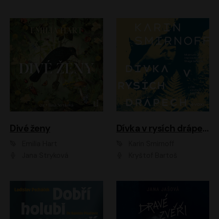
Divé ženy
Dívka v rysích drápech
Emilia Hart
Karin Smirnoff
Jana Stryková
Kryštof Bartoš