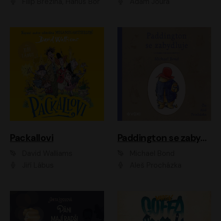
Filip Březina, Hanuš Bor
Adam Joura
Packallovi
Paddington se zabydluje
David Walliams
Michael Bond
Jiří Lábus
Aleš Procházka