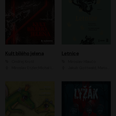
Kult bílého jelena
Letnice
Ondřej Krotil
Miroslav Hlaučo
Miroslav Etzler;Michal Isteník;David Prachař;Jaromír Meduna;Katarína Tlapák;Luboš Ondráček;Pavel Soukup;Zdeněk Junák;Zbyšek Pantůček;Ladislav Cigánek;Adam Joura;Karolína Zbořilová;Zbyšek Horák;Filip Jančík;Ondřej Novák;Richard Wágner
Jakub Gottwald, Matouš Ruml