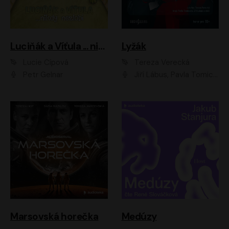
Luciňák a Víťula ... nikdy nezlobí
Lyžák
Lucie Čípová
Tereza Verecká
Petr Gelnar
Jiří Lábus, Pavla Tomicová, Diana Toniková, Eva Klesnil Sinkovičová, Členové Dismanova rozhlasového dětského souboru
Marsovská horečka
Medúzy