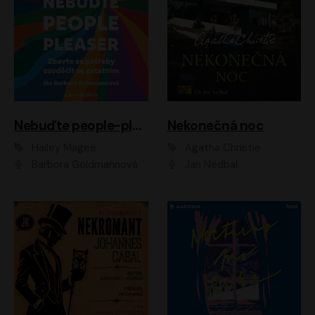
Nebuďte people-pleaser
Nekonečná noc
Hailey Magee
Agatha Christie
Barbora Goldmannová
Jan Nedbal