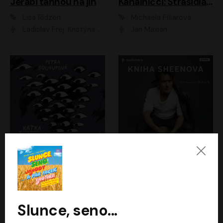
Jeřábi táhnou na jih
Kanálníčci: Strašidla z podzemí
Lisa Ridzén
Michaela Fišarová
Ladislav Frej, Kristýna Frejová, Ladislav Frej ml.
Jan Maxián
Katka už nebude divná
Kniha Sheenova
Petra Soukupová
Charlie Sheen
Aneta Kalertová
Gustav Bubník
Slunce, seno...