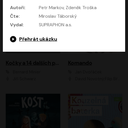
Autoři:
Petr Markov, Zdeněk Troška
Čte:
Miroslav Táborský
Vydal:
SUPRAPHON a.s.
Přehrát ukázku
Kočky a 14 dalších povídek
Komando
Bernard Minier
Jan Dvořáček
Jiří Schwarz
David Novotný;Filip Březina;Marek Daniel