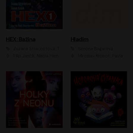
HEX: Bažina
Hladím
Zuzana Strachotová, Tomáš Košek
Simona Bagarová
Filip Jančík, Nikola Heinzlová
Miroslav Krobot, Pavla Beretová, Jan Cina, Lenka Termerová, Petra Špalková