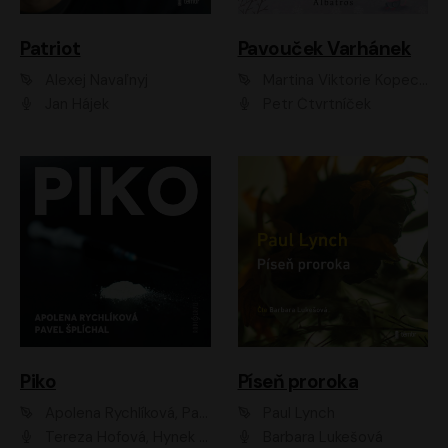
Patriot
Pavouček Varhánek
Alexej Navaľnyj
Martina Viktorie Kopecká
Jan Hájek
Petr Čtvrtníček
Piko
Píseň proroka
Apolena Rychlíková, Pavel Šplíchal
Paul Lynch
Tereza Hofová, Hynek Chmelař, Vojtěch Hrabák, Anna Kameníková, Klára Cibulková
Barbara Lukešová