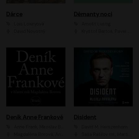
Dárce
Démanty noci
Lois Lowryová
Arnošt Lustig
David Novotný
Kryštof Bartoš, Pavel Batěk, Hanuš Bor, Ondřej Brousek, Taťjana Medvecká, Jakub Nemčok, Martin Písařík, Kajetán Písařovic, Martin Preiss, Matouš Ruml, Jan Vlasák
Deník Anne Frankové
Disident
Anne Frank, Miroslav Bambušek
David M. Herszenhorn
Magdaléna Borová, Anežka Šťastná, Eva Salzmannová, Hana Frejková, Igor Chmela, Lucie Trmíková, Magdalena Sidonová, Mark Kristián Hochman, Martin Finger, Miloslav Mejzlík, Zuzana Stivínová, Elia Moretti, Gabriela Pyšná, Josef Klíč, Karel Mitáš, Lukáš Mik, Petr Fučík, Stanislav Vacek, Tomáš Vtípil
Saša Rašilov ml., Martin Myšička, Denisa Barešová