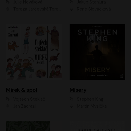
Julie Nováková
Jakub Stanjura
Tereza Jarčevská;Tereza Hof;Saša Rašilov
René Slováčková
Mirek & spol
Misery
Vojtěch Steklač
Stephen King
Jan Zadražil
Martin Myšička