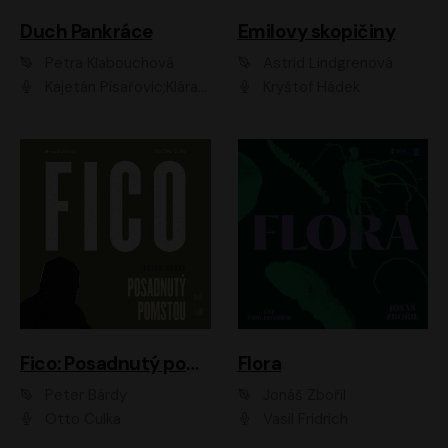
Duch Pankráce
Emilovy skopičiny
Petra Klabouchová
Astrid Lindgrenová
Kajetán Písařovic;Klára Suchá;Petr Neskusil;Karolína Půčková;Adam Trnka Ernest
Kryštof Hádek
Fico: Posadnutý pomstou
Flora
Peter Bárdy
Jonáš Zbořil
Otto Culka
Vasil Fridrich