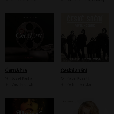
Černá hra
České snění
Jozef Karika
Pavel Kosatík
Vasil Fridrich
Petr Lněnička