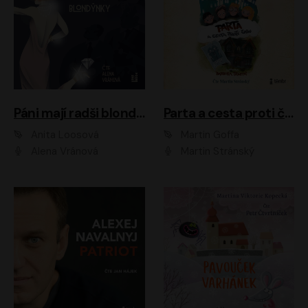
Páni mají radši blondýnky
Parta a cesta proti času 1
Anita Loosová
Martin Goffa
Alena Vránová
Martin Stránský