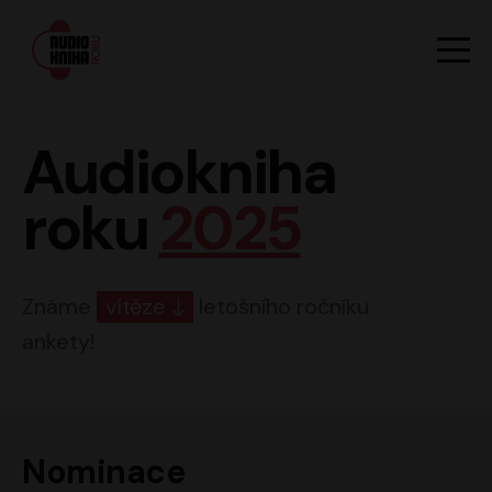
Hlavn
Men
Audiokniha roku
Audiokniha
roku
2025
Známe
vítěze
letošního ročníku
ankety!
Nominace