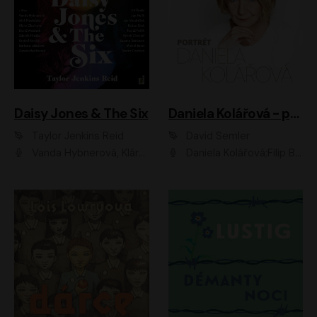
Daisy Jones & The Six
Daniela Kolářová - portrét
Taylor Jenkins Reid
David Semler
Vanda Hybnerová, Klára Cibulková, David Matásek, Zdeněk Hruška, Kryštof Rímský, Barbara Lukešová, Zuzana Bydžovská, Jiří Štrébl, Jan Holík, Jan Vondráček, Dušan Sitek, Tomáš Petřík, Hynek Chmelař, Zuzana Ščerbová, Michal Bureš, Tereza Císařová
Daniela Kolářová;Filip Březina;Jan Vlasák