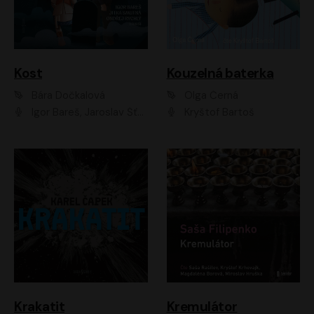
Kost
Kouzelná baterka
Bára Dočkalová
Olga Černá
Igor Bareš, Jaroslav Šťastný, Rikka Muchowová, Ondřej Rychlý, Jitka Smutná, Filip Kaňkovský, Hanuš Bor, Ctirad Götz, Pavel Batěk, Miroslav Hanuš, Adam Ernest, Jan Vlasák, Veronika Lazorčáková, Mikuláš Čížek
Kryštof Bartoš
Krakatit
Kremulátor