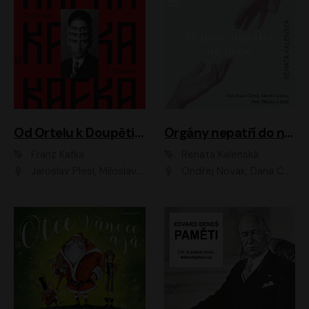
Od Ortelu k Doupěti – tucet Kafkových povídek
Orgány nepatří do nebe
Franz Kafka
Renata Kalenská
Jaroslav Plesl, Miloslav Mejzlík, David Novotný, Lukáš Hlavica, Jaromír Meduna, Václav Neužil, Otakar Brousek ml., Jan Holík, Václav Marhold
Ondřej Novák, Dana Černá, Martin Sláma, Petr Štěpán, Libor Hruška, Filip Jančík, Jakub Urbánek, Barbora Goldmannová, Karolína Zbořilová, Petra Šimberová, Richard Wágner, Klára Sochorová, Šárka Šildová, Zbyšek Horák, Anita Krausová