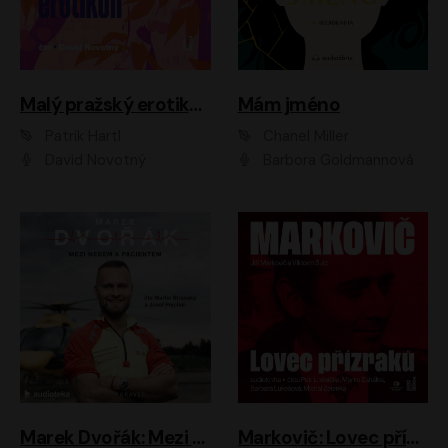
Malý pražský erotikon
Mám jméno
Patrik Hartl
Chanel Miller
David Novotný
Barbora Goldmannová
Marek Dvořák: Mezi nebem a pacientem
Markovič: Lovec přízraků