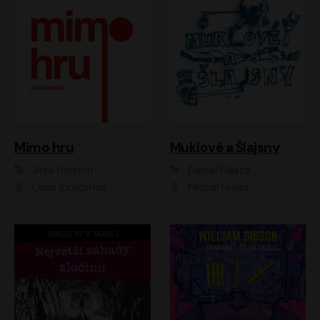
Muklové a Šlajsny
Mimo hru
Daniel Flasza
Jirka Hofreitr
Michal Holán
Leon Ibragimov