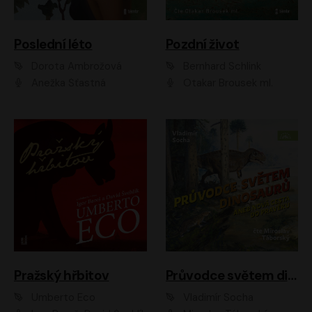
Poslední léto
Pozdní život
Dorota Ambrožová
Bernhard Schlink
Anežka Šťastná
Otakar Brousek ml.
Pražský hřbitov
Průvodce světem dinosaurů aneb Nová cesta do pravěku
Umberto Eco
Vladimír Socha