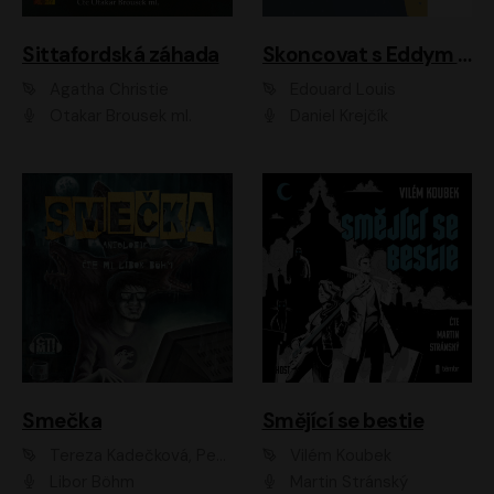
Sittafordská záhada
Skoncovat s Eddym B.
Agatha Christie
Édouard Louis
Otakar Brousek ml.
Daniel Krejčík
Smečka
Smějící se bestie
Tereza Kadečková, Petr Boček, Nelly Černohorská, Ondřej Kocáb, Ludmila Svozilová, Miroslav Pech, Karin Novotná, Jiří Sivok, Martin Štefko, Kateřina Malec Houfková, Tomáš Marton, Madla Pospíšilová Karasová, Michal Březina, Veronika Fiedlerová, Lukáš Vavrečka, Přemysl Krejčík, Mort Castle
Vilém Koubek
Libor Böhm
Martin Stránský