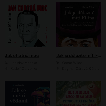
Jak chutná moc
Jak je důležité míti Filipa
Ladislav Mňačko
Oscar Wilde
Rudolf Červenka
Dagmar Čárová, Klára Suchá, Martin Hruška, Otakar Brousek ml., Pavel Neškudla, Radek Hoppe, Šárka Krausová, Vanda Hybnerová, Viktor Dvořák