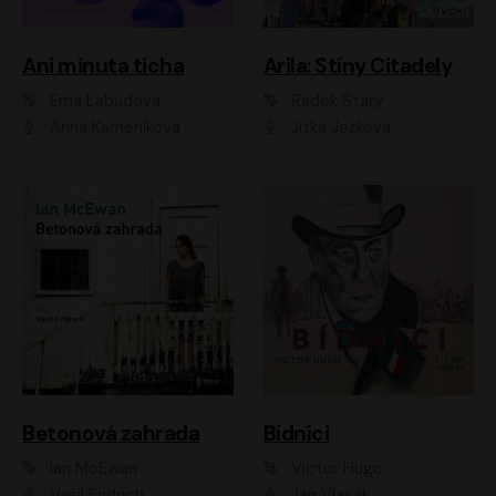
Ani minuta ticha
Arila: Stíny Citadely
Ema Labudová
Radek Starý
Anna Kameníková
Jitka Ježková
Betonová zahrada
Bídníci
Ian McEwan
Victor Hugo
Vasil Fridrich
Jan Vlasák