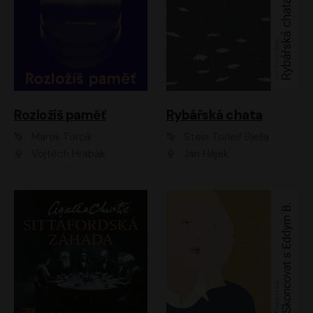
Rozložíš paměť
Rybářská chata
Marek Torčík
Stein Torleif Bjella
Vojtěch Hrabák
Jan Hájek