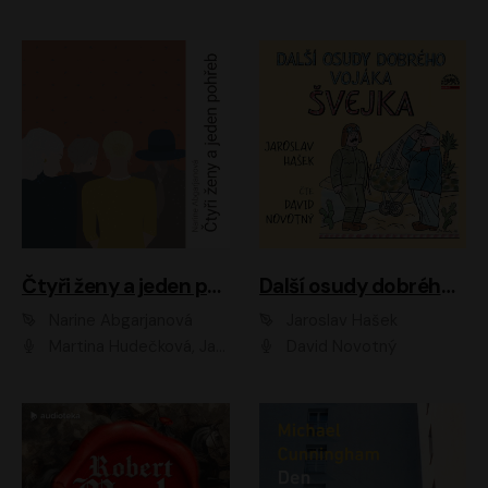
Čtyři ženy a jeden pohřeb
Další osudy dobrého vojáka Švejka
Narine Abgarjanová
Jaroslav Hašek
Martina Hudečková, Jaromír Meduna
David Novotný