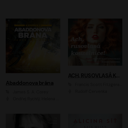
ACH, RUSOVLASÁ KOUZELNICE!
Abaddonova brána
Francis Scott Fitzgerald
Rudolf Červenka
James S. A. Corey
Ondřej Rychlý, Helena Dvořáková, Tereza Císařová, Jan Teplý, Jiří Vyorálek, Matěj Převrátil