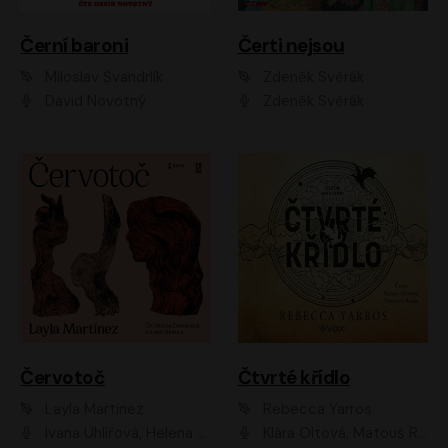
Černí baroni
Čerti nejsou
Miloslav Švandrlík
Zdeněk Svěrák
David Novotný
Zdeněk Svěrák
Červotoč
Čtvrté křídlo
Layla Martinez
Rebecca Yarros
Ivana Uhlířová, Helena Čermáková
Klára Oltová, Matouš Ruml