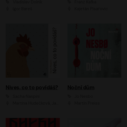
Vladislav Dolník
Franz Kafka
Igor Bareš
Kajetán Písařovic
Nives, co to povídáš?
Noční dům
Sacha Naspini
Jo Nesbo
Martina Hudečková, Jaromír Meduna, Zuzana Slavíková
Martin Preiss