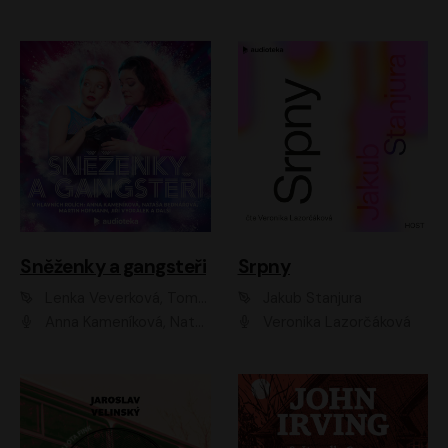
Sněženky a gangsteři
Srpny
Lenka Veverková, Tomáš Dianiška
Jakub Stanjura
Anna Kameníková, Nataša Bednářová, Tereza Hof, Taťjana Medvecká, Zuzana Slavíková, Šimon Krupa, Robert Mikluš, Jiří Vyorálek, Kryštof Hádek, Martin Hofmann, Martin Hruška
Veronika Lazorčáková