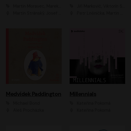
Martin Moravec, Marek Dvořák
Jiří Markovič, Viktorín Šulc
Martin Stránský, Josef Pejchal, Petra Bučková
Petr Lněnička, Martin Zahálka, Barbara Lukešová, Michal Zelenka
Medvídek Paddington
Millennials
Michael Bond
Kateřina Pokorná
Aleš Procházka
Kateřina Pokorná