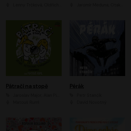
Lenny Trčková, Oldřich Kaiser
Jaromír Meduna, Otakar Brousek ml., Saša Rašilov
Pátrači na stopě
Pérák
Jaroslav Major, Alan Piskač
Petr Stančík
Matouš Ruml
David Novotný