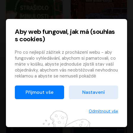
Aby web fungoval, jak má (souhlas
s cookies)
Strašidlo minulosti
Svět podle Garpa
Pro co nejlepší zážitek z procházení webu - aby
Jaroslav Velinský
John Irving
fungovalo vyhledávání, abychom si pamatovali, co
Libor Hruška
David Novotný
máte v košíku, abyste jednoduše zjistili stav vaší
objednávky, abychom vás neobtěžovali nevhodnou
reklamou a abyste se nemuseli pokaždé
přihlašovat.
Proto od vás potřebujeme souhlas se
Přijmout vše
Nastavení
zpracováním souborů cookies
, tj. malých souborů,
které se dočasně ukládají ve vašem prohlížeči.
Děkujeme, že nám ho dáte a pomůžete nám tak
Odmítnout vše
web zlepšovat.