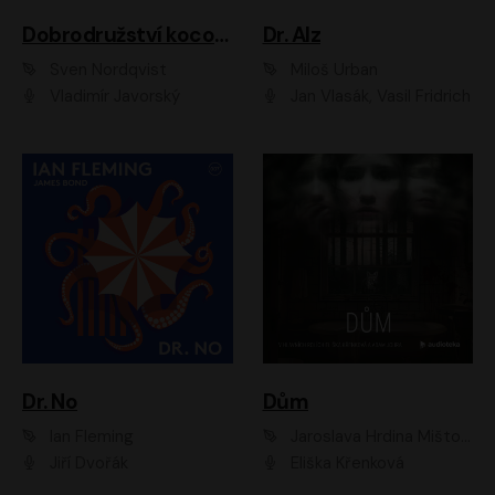
Dobrodružství kocoura Fiškuse a dědy Pettsona 1
Dr. Alz
Sven Nordqvist
Miloš Urban
Vladimír Javorský
Jan Vlasák, Vasil Fridrich
Dr. No
Dům
Ian Fleming
Jaroslava Hrdina Mištová
Jiří Dvořák
Eliška Křenková