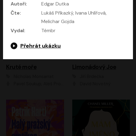
Autoři:
Edgar Dutka
Čte:
Lukáš Příkazký, Ivana Uhlířová,
Melichar Gojda
Vydal:
Témbr
Přehrát ukázku
Kruté moře
Limonádový Joe
Nicholas Monsarrat
Jiří Brdečka
Pavel Soukup, Aleš Procházka, David Novotný, Marek Holý, Martin Preiss, Jakub Saic, Petr Neskusil, David Matásek, Vasil Fridrich, Pavel Rímský, Zuzana Slavíková, Zbyšek Horák, Martin Zahálka, Luboš Ondráček, Amélie Vránová, Andrea Elsnerová, Anna Theimerová, Antonín Navrátil, Apolena Velsová, Bohdan Tůma, Filip Jančík, Filip Švarc, Jan Škvor, Jiří Köhler, Kateřina Peřinová, Kristýna Nebeská, Kristýna Skružná, Ladislav Cigánek, Libor Terš, Lucie Timíková, Martin Hruška, Martin Stránský, Michal Holán, Michal Jagelka, Milada Vaňkátová, Oldřich Hajlich, Pavel Dytrt, Petr Burian, Petr Gelnar, Radek Hoppe, Radek Škvor, Radovan Vaculík, Richard Fiala, Robert Hájek, Robin Pařík, Roman Hajlich, Roman Říčař, Svatopluk Schuller, Terezie Taberyová, Valentina Vránová, Vojtěch hájek, Zuzana Kajnarová Říčařová
David Novotný