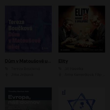
Dům v Matoušově ulici
Elity
Tereza Boučková
Jiří Havelka
Jitka Ježková
Anna Kameníková, Filip Březina, Jiří Lábus, Jiří Vyorálek, Klára Melíšková, Miloslav König, Miroslav Hanuš, Pavla Tomicová, Petr Lněnička, Richard Stanke, Taťjana Medveská, Václav Neužil, Vojtech Vondráček, Zdeněk Piškula