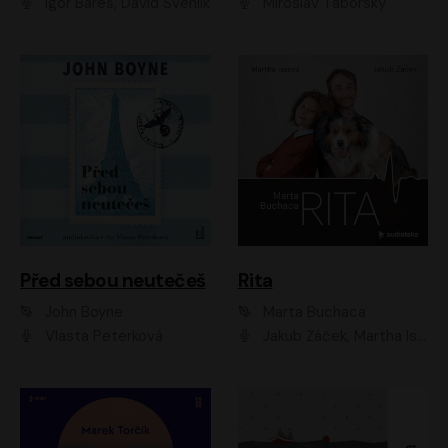
Igor Bareš, David Švehlík
Miroslav Táborský
Před sebou neutečeš
Rita
John Boyne
Marta Buchaca
Vlasta Peterková
Jakub Žáček, Martha Issová