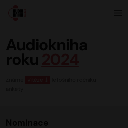
Hlavn
Men
Audiokniha roku
Audiokniha
roku
2024
Známe
vítěze
letošního ročníku
ankety!
Nominace