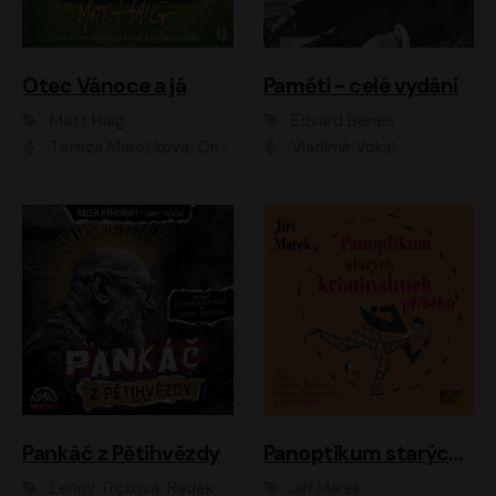
Otec Vánoce a já
Paměti - celé vydání
Matt Haig
Edvard Beneš
Tereza Marečková, Ondřej Endru Havlík
Vladimír Vokál
Pankáč z Pětihvězdy
Panoptikum starých kriminálních příběhů
Lenny Trčková, Radek Příhonský
Jiří Marek