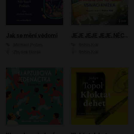
Jak se mění vědomí
JEJE JEJE JEJE, NĚCO SE MI DĚJE + PROBOUZECÍ KNÍŽKA + OPATRNĚ NA TO MRNĚ + USÍNACÍ KNÍŽKA
Michael Pollan
Robin Král
Zbyšek Horák
Robin Král