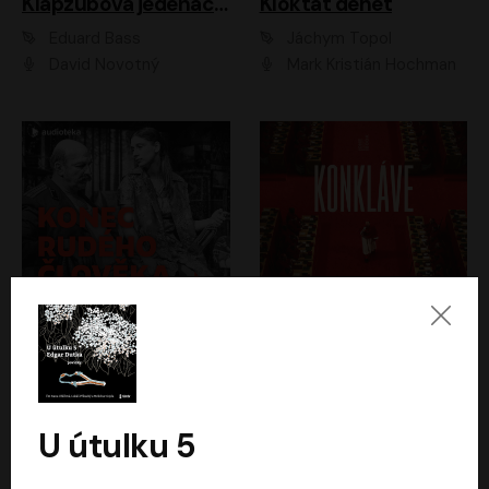
Klapzubova jedenáctka
Kloktat dehet
Eduard Bass
Jáchym Topol
David Novotný
Mark Kristián Hochman
Konec rudého člověka
Konkláve
Světlana Alexijevičová, Daniel Majling
Robert Harris
Jan Sklenář, Jan Staněk, Jan Vondráček, Johanna Tesařová, Klára Sedláčková Ottová, Magdalena Zimová, Marie Poulová, Martin Matejka, Miroslav Zavičár, Pavel Neškudla, Samuel Toman, Šimon Kučera, Štěpánka Fingerhutová, Tomáš Turek
Jan Kolařík
U útulku 5