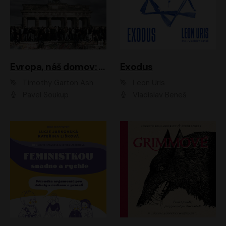
Evropa, náš domov: Od vylodění v Normandii po válku na Ukrajině
Exodus
Timothy Garton Ash
Leon Uris
Pavel Soukup
Vladislav Beneš