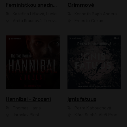
Feministkou snadno a rychle
Grimmové
Kateřina Lišková, Lucie Jarkovská
Kenneth Bøgh Andersen, Benni Bødker
Anita Krausová, Tereza Dočkalová
Ernesto Čekan
Hannibal - Zrození
Ignis fatuus
Thomas Harris
Petra Klabouchová
Jaroslav Plesl
Klára Suchá, Aleš Procházka