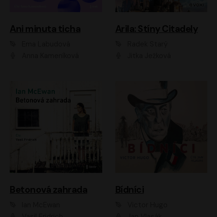
Ani minuta ticha
Arila: Stíny Citadely
Ema Labudová
Radek Starý
Anna Kameníková
Jitka Ježková
Betonová zahrada
Bídníci
Ian McEwan
Victor Hugo
Vasil Fridrich
Jan Vlasák