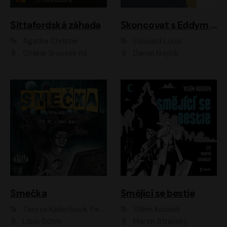
Sittafordská záhada
Skoncovat s Eddym B.
Agatha Christie
Édouard Louis
Otakar Brousek ml.
Daniel Krejčík
Smečka
Smějící se bestie
Tereza Kadečková, Petr Boček, Nelly Černohorská, Ondřej Kocáb, Ludmila Svozilová, Miroslav Pech, Karin Novotná, Jiří Sivok, Martin Štefko, Kateřina Malec Houfková, Tomáš Marton, Madla Pospíšilová Karasová, Michal Březina, Veronika Fiedlerová, Lukáš Vavrečka, Přemysl Krejčík, Mort Castle
Vilém Koubek
Libor Böhm
Martin Stránský