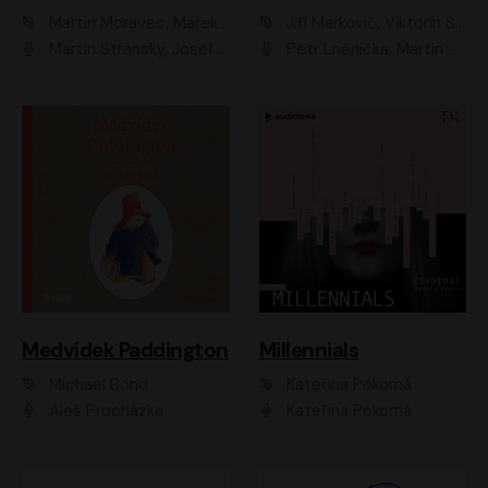
Martin Moravec, Marek Dvořák
Jiří Markovič, Viktorín Šulc
Martin Stránský, Josef Pejchal, Petra Bučková
Petr Lněnička, Martin Zahálka, Barbara Lukešová, Michal Zelenka
Medvídek Paddington
Millennials
Michael Bond
Kateřina Pokorná
Aleš Procházka
Kateřina Pokorná