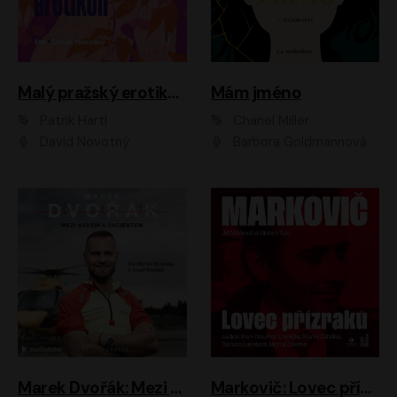
Malý pražský erotikon
Mám jméno
Patrik Hartl
Chanel Miller
David Novotný
Barbora Goldmannová
Marek Dvořák: Mezi nebem a pacientem
Markovič: Lovec přízraků