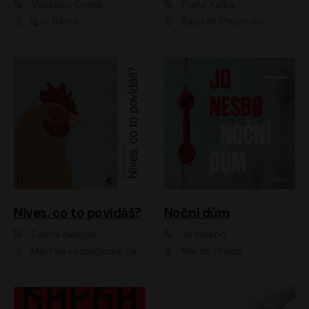
Vladislav Dolník
Franz Kafka
Igor Bareš
Kajetán Písařovic
Nives, co to povídáš?
Noční dům
Sacha Naspini
Jo Nesbo
Martina Hudečková, Jaromír Meduna, Zuzana Slavíková
Martin Preiss