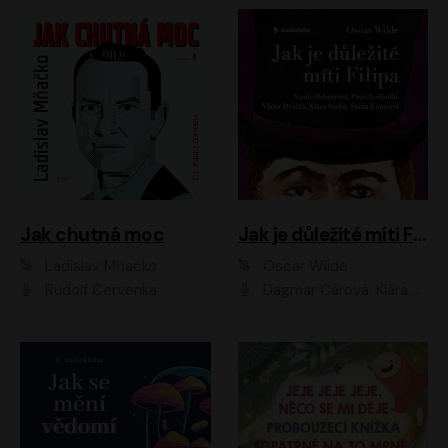
Jak chutná moc
Jak je důležité míti Filipa
Ladislav Mňačko
Oscar Wilde
Rudolf Červenka
Dagmar Čárová, Klára Suchá, Martin Hruška, Otakar Brousek ml., Pavel Neškudla, Radek Hoppe, Šárka Krausová, Vanda Hybnerová, Viktor Dvořák