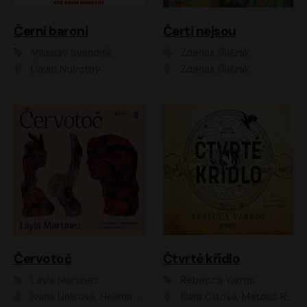
Černí baroni
Čerti nejsou
Miloslav Švandrlík
Zdeněk Svěrák
David Novotný
Zdeněk Svěrák
Červotoč
Čtvrté křídlo
Layla Martinez
Rebecca Yarros
Ivana Uhlířová, Helena Čermáková
Klára Oltová, Matouš Ruml