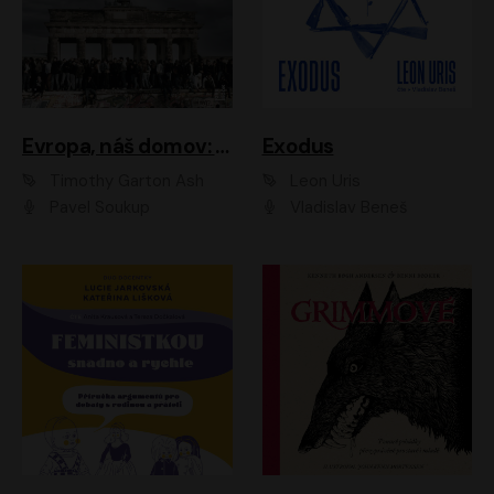
Evropa, náš domov: Od vylodění v Normandii po válku na Ukrajině
Exodus
Timothy Garton Ash
Leon Uris
Pavel Soukup
Vladislav Beneš