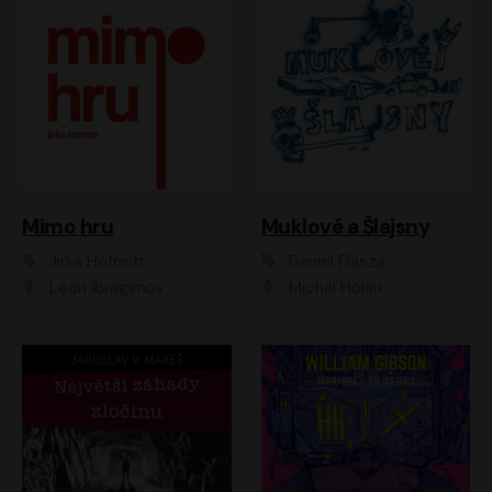
Muklové a Šlajsny
Mimo hru
Daniel Flasza
Jirka Hofreitr
Michal Holán
Leon Ibragimov