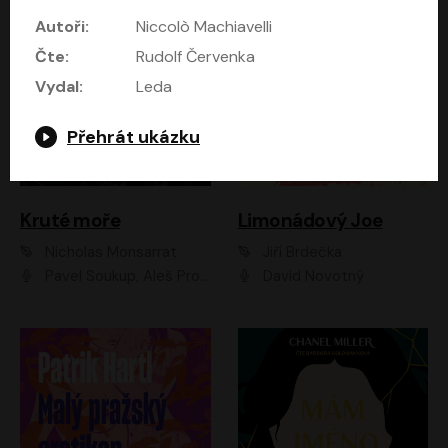
Autoři:
Niccolò Machiavelli
Čte:
Rudolf Červenka
Vydal:
Leda
Přehrát ukázku
Kruté moře
Limonádový Joe
Nicholas Monsarrat
Jiří Brdečka
Pavel Soukup, Aleš Procházka, David Novotný, Marek Holý, Martin Preiss, Jakub Saic, Petr Neskusil, David Matásek, Vasil Fridrich, Pavel Rímský, Zuzana Slavíková, Zbyšek Horák, Martin Zahálka, Luboš Ondráček, Amélie Vránová, Andrea Elsnerová, Anna Theimerová, Antonín Navrátil, Apolena Velsová, Bohdan Tůma, Filip Jančík, Filip Švarc, Jan Škvor, Jiří Köhler, Kateřina Peřinová, Kristýna Nebeská, Kristýna Skružná, Ladislav Cigánek, Libor Terš, Lucie Timíková, Martin Hruška, Martin Stránský, Michal Holán, Michal Jagelka, Milada Vaňkátová, Oldřich Hajlich, Pavel Dytrt, Petr Burian, Petr Gelnar, Radek Hoppe, Radek Škvor, Radovan Vaculík, Richard Fiala, Robert Hájek, Robin Pařík, Roman Hajlich, Roman Říčař, Svatopluk Schuller, Terezie Taberyová, Valentina Vránová, Vojtěch hájek, Zuzana Kajnarová Říčařová
David Novotný