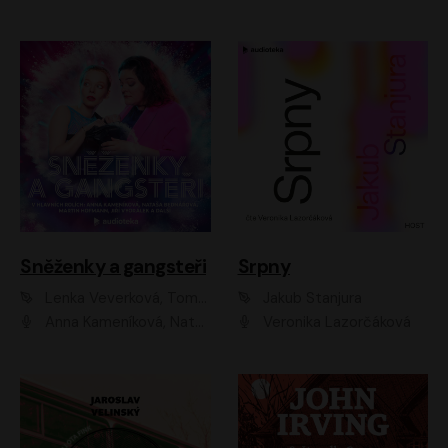
Sněženky a gangsteři
Srpny
Lenka Veverková, Tomáš Dianiška
Jakub Stanjura
Anna Kameníková, Nataša Bednářová, Tereza Hof, Taťjana Medvecká, Zuzana Slavíková, Šimon Krupa, Robert Mikluš, Jiří Vyorálek, Kryštof Hádek, Martin Hofmann, Martin Hruška
Veronika Lazorčáková