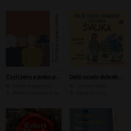
Čtyři ženy a jeden pohřeb
Další osudy dobrého vojáka Švejka
Narine Abgarjanová
Jaroslav Hašek
Martina Hudečková, Jaromír Meduna
David Novotný