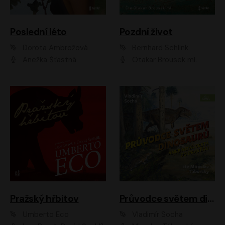
Poslední léto
Pozdní život
Dorota Ambrožová
Bernhard Schlink
Anežka Šťastná
Otakar Brousek ml.
Pražský hřbitov
Průvodce světem dinosaurů aneb Nová cesta do pravěku
Umberto Eco
Vladimír Socha