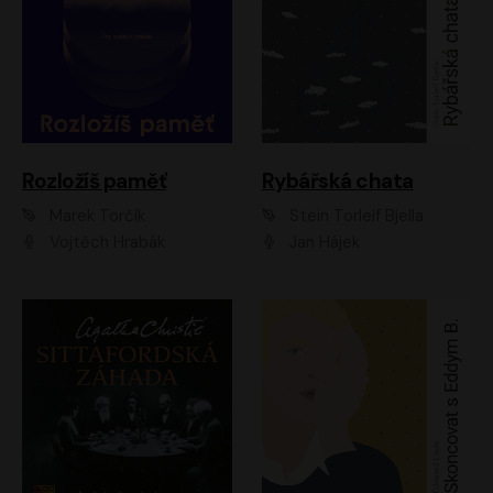
Rozložíš paměť
Rybářská chata
Marek Torčík
Stein Torleif Bjella
Vojtěch Hrabák
Jan Hájek