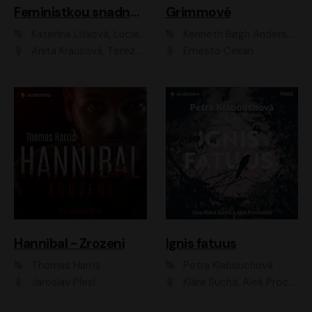
Feministkou snadno a rychle
Grimmové
Kateřina Lišková, Lucie Jarkovská
Kenneth Bøgh Andersen, Benni Bødker
Anita Krausová, Tereza Dočkalová
Ernesto Čekan
Hannibal - Zrození
Ignis fatuus
Thomas Harris
Petra Klabouchová
Jaroslav Plesl
Klára Suchá, Aleš Procházka