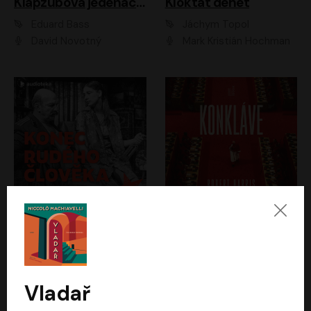
Klapzubova jedenáctka
Kloktat dehet
Eduard Bass
Jáchym Topol
David Novotný
Mark Kristián Hochman
Konec rudého člověka
Konkláve
Světlana Alexijevičová, Daniel Majling
Robert Harris
Jan Sklenář, Jan Staněk, Jan Vondráček, Johanna Tesařová, Klára Sedláčková Ottová, Magdalena Zimová, Marie Poulová, Martin Matejka, Miroslav Zavičár, Pavel Neškudla, Samuel Toman, Šimon Kučera, Štěpánka Fingerhutová, Tomáš Turek
Jan Kolařík
Vladař