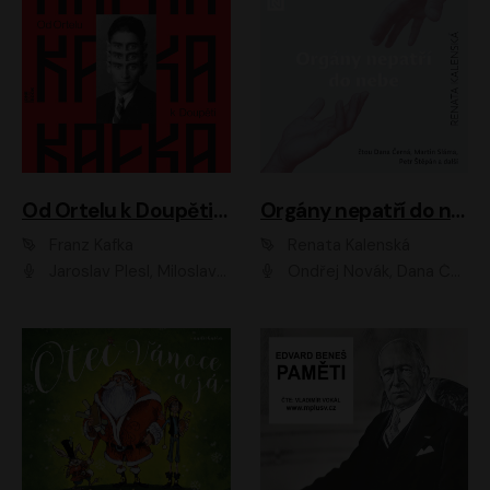
Od Ortelu k Doupěti – tucet Kafkových povídek
Orgány nepatří do nebe
Franz Kafka
Renata Kalenská
Jaroslav Plesl, Miloslav Mejzlík, David Novotný, Lukáš Hlavica, Jaromír Meduna, Václav Neužil, Otakar Brousek ml., Jan Holík, Václav Marhold
Ondřej Novák, Dana Černá, Martin Sláma, Petr Štěpán, Libor Hruška, Filip Jančík, Jakub Urbánek, Barbora Goldmannová, Karolína Zbořilová, Petra Šimberová, Richard Wágner, Klára Sochorová, Šárka Šildová, Zbyšek Horák, Anita Krausová