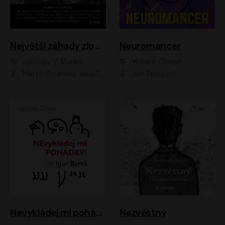
Největší záhady zločinu
Neuromancer
Jaroslav V. Mareš
William Gibson
Martin Stránský, Vasil Fridrich, Filip Jančík, Martin Preiss, Marek Holý, Lukáš Hlavica, Libor Hruška, Jan Maxián, Ladislav Cigánek, Jiří Ployhar, Filip Švarc, Vilém Udatný, Jan Vondráček, Jitka Ježková, Zuzana Slavíková, Michaela Klenková, Lucie Juřičková, Miriam Chytilová, Martina Hudečková
Jan Teplý ml.
Nevykládej mi pohádky
Nezvěstný