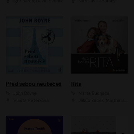
Igor Bareš, David Švehlík
Miroslav Táborský
Před sebou neutečeš
Rita
John Boyne
Marta Buchaca
Vlasta Peterková
Jakub Žáček, Martha Issová