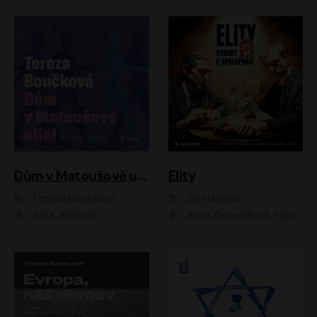
Dům v Matoušově ulici
Elity
Tereza Boučková
Jiří Havelka
Jitka Ježková
Anna Kameníková, Filip Březina, Jiří Lábus, Jiří Vyorálek, Klára Melíšková, Miloslav König, Miroslav Hanuš, Pavla Tomicová, Petr Lněnička, Richard Stanke, Taťjana Medveská, Václav Neužil, Vojtech Vondráček, Zdeněk Piškula