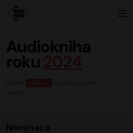
Hlavn
Men
Audiokniha roku
Audiokniha
roku
2024
Známe
vítěze
letošního ročníku
ankety!
Nominace