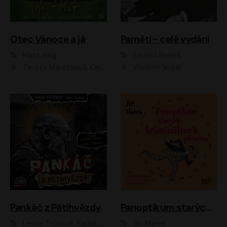
Otec Vánoce a já
Paměti - celé vydání
Matt Haig
Edvard Beneš
Tereza Marečková, Ondřej Endru Havlík
Vladimír Vokál
Pankáč z Pětihvězdy
Panoptikum starých kriminálních příběhů
Lenny Trčková, Radek Příhonský
Jiří Marek