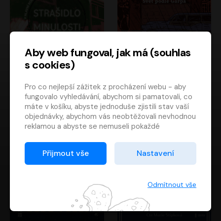
Aby web fungoval, jak má (souhlas
s cookies)
Strašidlo minulosti
Svět podle Garpa
Pro co nejlepší zážitek z procházení webu - aby
Jaroslav Velinský
John Irving
fungovalo vyhledávání, abychom si pamatovali, co
Libor Hruška
David Novotný
máte v košíku, abyste jednoduše zjistili stav vaší
objednávky, abychom vás neobtěžovali nevhodnou
reklamou a abyste se nemuseli pokaždé
přihlašovat.
Proto od vás potřebujeme souhlas se
Přijmout vše
Nastavení
zpracováním souborů cookies
, tj. malých souborů,
které se dočasně ukládají ve vašem prohlížeči.
Děkujeme, že nám ho dáte a pomůžete nám tak
Odmítnout vše
web zlepšovat.