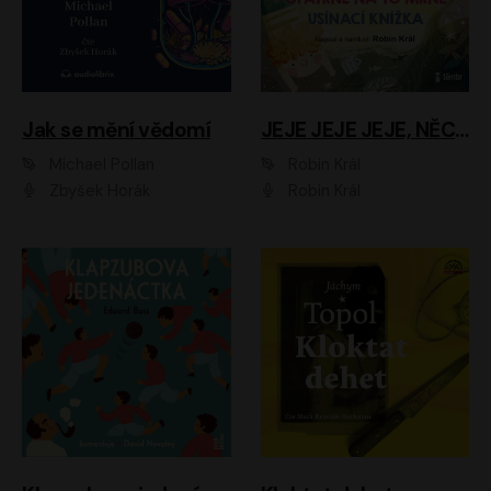
Jak se mění vědomí
JEJE JEJE JEJE, NĚCO SE MI DĚJE + PROBOUZECÍ KNÍŽKA + OPATRNĚ NA TO MRNĚ + USÍNACÍ KNÍŽKA
Michael Pollan
Robin Král
Zbyšek Horák
Robin Král