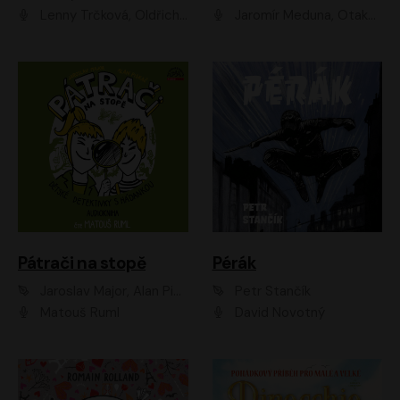
Lenny Trčková, Oldřich Kaiser
Jaromír Meduna, Otakar Brousek ml., Saša Rašilov
Pátrači na stopě
Pérák
Jaroslav Major, Alan Piskač
Petr Stančík
Matouš Ruml
David Novotný