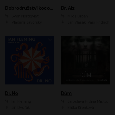
Dobrodružství kocoura Fiškuse a dědy Pettsona 1
Dr. Alz
Sven Nordqvist
Miloš Urban
Vladimír Javorský
Jan Vlasák, Vasil Fridrich
Dr. No
Dům
Ian Fleming
Jaroslava Hrdina Mištová
Jiří Dvořák
Eliška Křenková