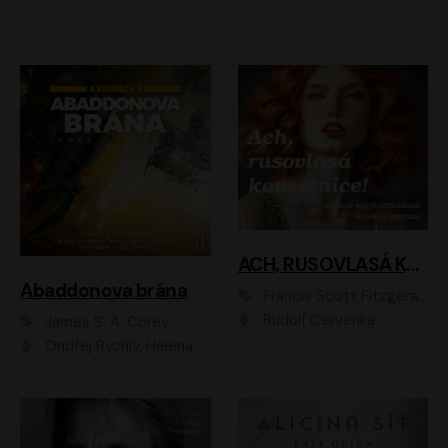
ACH, RUSOVLASÁ KOUZELNICE!
Abaddonova brána
Francis Scott Fitzgerald
Rudolf Červenka
James S. A. Corey
Ondřej Rychlý, Helena Dvořáková, Tereza Císařová, Jan Teplý, Jiří Vyorálek, Matěj Převrátil