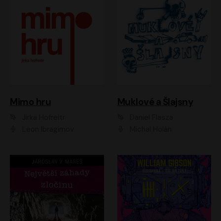
Muklové a Šlajsny
Mimo hru
Daniel Flasza
Jirka Hofreitr
Michal Holán
Leon Ibragimov