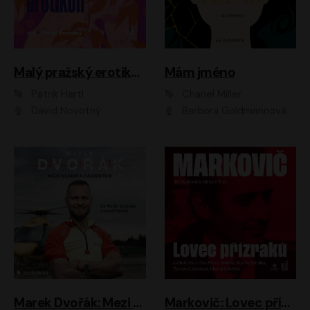
Malý pražský erotikon
Mám jméno
Patrik Hartl
Chanel Miller
David Novotný
Barbora Goldmannová
Marek Dvořák: Mezi nebem a pacientem
Markovič: Lovec přízraků