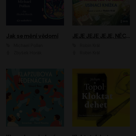
Jak se mění vědomí
JEJE JEJE JEJE, NĚCO SE MI DĚJE + PROBOUZECÍ KNÍŽKA + OPATRNĚ NA TO MRNĚ + USÍNACÍ KNÍŽKA
Michael Pollan
Robin Král
Zbyšek Horák
Robin Král