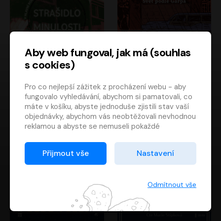
Aby web fungoval, jak má (souhlas
s cookies)
Strašidlo minulosti
Svět podle Garpa
Pro co nejlepší zážitek z procházení webu - aby
Jaroslav Velinský
John Irving
fungovalo vyhledávání, abychom si pamatovali, co
Libor Hruška
David Novotný
máte v košíku, abyste jednoduše zjistili stav vaší
objednávky, abychom vás neobtěžovali nevhodnou
reklamou a abyste se nemuseli pokaždé
přihlašovat.
Proto od vás potřebujeme souhlas se
Přijmout vše
Nastavení
zpracováním souborů cookies
, tj. malých souborů,
které se dočasně ukládají ve vašem prohlížeči.
Děkujeme, že nám ho dáte a pomůžete nám tak
Odmítnout vše
web zlepšovat.