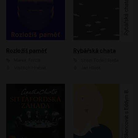
Rozložíš paměť
Rybářská chata
Marek Torčík
Stein Torleif Bjella
Vojtěch Hrabák
Jan Hájek