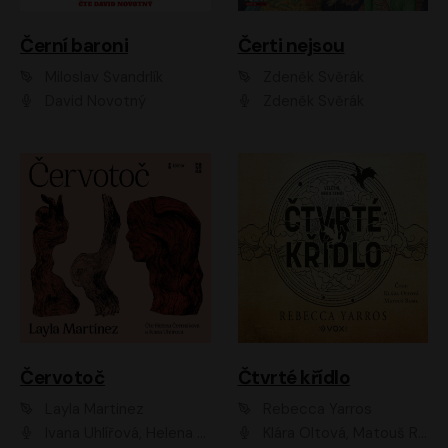
Černí baroni
Čerti nejsou
Miloslav Švandrlík
Zdeněk Svěrák
David Novotný
Zdeněk Svěrák
Červotoč
Čtvrté křídlo
Layla Martinez
Rebecca Yarros
Ivana Uhlířová, Helena Čermáková
Klára Oltová, Matouš Ruml