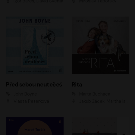
Igor Bareš, David Švehlík
Miroslav Táborský
Před sebou neutečeš
Rita
John Boyne
Marta Buchaca
Vlasta Peterková
Jakub Žáček, Martha Issová