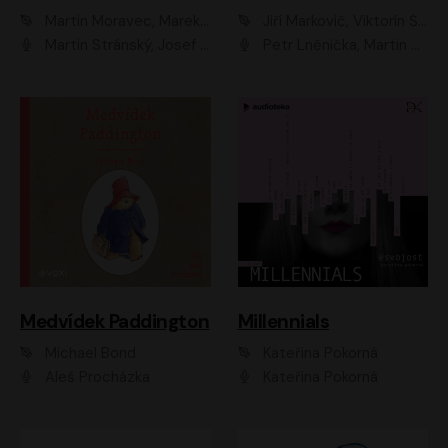
Martin Moravec, Marek Dvořák
Jiří Markovič, Viktorín Šulc
Martin Stránský, Josef Pejchal, Petra Bučková
Petr Lněnička, Martin Zahálka, Barbara Lukešová, Michal Zelenka
Medvídek Paddington
Millennials
Michael Bond
Kateřina Pokorná
Aleš Procházka
Kateřina Pokorná