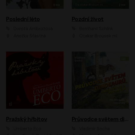
Poslední léto
Pozdní život
Dorota Ambrožová
Bernhard Schlink
Anežka Šťastná
Otakar Brousek ml.
Pražský hřbitov
Průvodce světem dinosaurů aneb Nová cesta do pravěku
Umberto Eco
Vladimír Socha