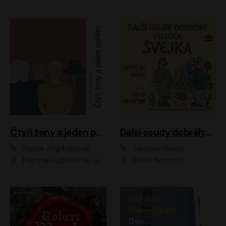
Čtyři ženy a jeden pohřeb
Další osudy dobrého vojáka Švejka
Narine Abgarjanová
Jaroslav Hašek
Martina Hudečková, Jaromír Meduna
David Novotný