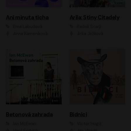
Ani minuta ticha
Arila: Stíny Citadely
Ema Labudová
Radek Starý
Anna Kameníková
Jitka Ježková
Betonová zahrada
Bídníci
Ian McEwan
Victor Hugo
Vasil Fridrich
Jan Vlasák