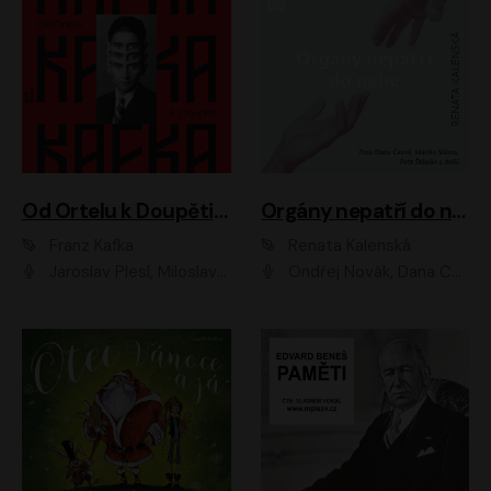
Od Ortelu k Doupěti – tucet Kafkových povídek
Orgány nepatří do nebe
Franz Kafka
Renata Kalenská
Jaroslav Plesl, Miloslav Mejzlík, David Novotný, Lukáš Hlavica, Jaromír Meduna, Václav Neužil, Otakar Brousek ml., Jan Holík, Václav Marhold
Ondřej Novák, Dana Černá, Martin Sláma, Petr Štěpán, Libor Hruška, Filip Jančík, Jakub Urbánek, Barbora Goldmannová, Karolína Zbořilová, Petra Šimberová, Richard Wágner, Klára Sochorová, Šárka Šildová, Zbyšek Horák, Anita Krausová