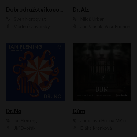
Dobrodružství kocoura Fiškuse a dědy Pettsona 1
Dr. Alz
Sven Nordqvist
Miloš Urban
Vladimír Javorský
Jan Vlasák, Vasil Fridrich
Dr. No
Dům
Ian Fleming
Jaroslava Hrdina Mištová
Jiří Dvořák
Eliška Křenková