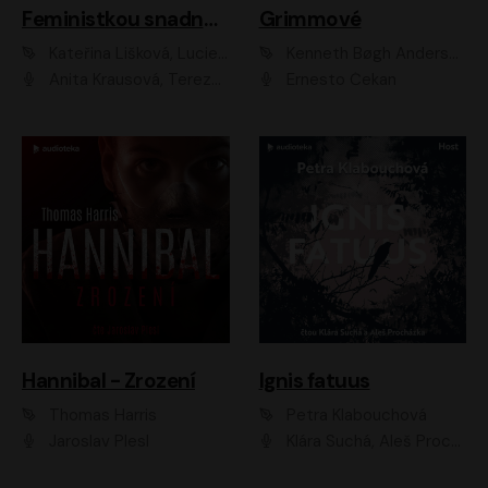
Feministkou snadno a rychle
Grimmové
Kateřina Lišková, Lucie Jarkovská
Kenneth Bøgh Andersen, Benni Bødker
Anita Krausová, Tereza Dočkalová
Ernesto Čekan
Hannibal - Zrození
Ignis fatuus
Thomas Harris
Petra Klabouchová
Jaroslav Plesl
Klára Suchá, Aleš Procházka