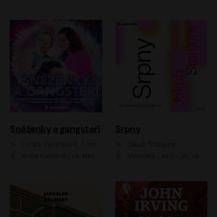
Sněženky a gangsteři
Srpny
Lenka Veverková, Tomáš Dianiška
Jakub Stanjura
Anna Kameníková, Nataša Bednářová, Tereza Hof, Taťjana Medvecká, Zuzana Slavíková, Šimon Krupa, Robert Mikluš, Jiří Vyorálek, Kryštof Hádek, Martin Hofmann, Martin Hruška
Veronika Lazorčáková