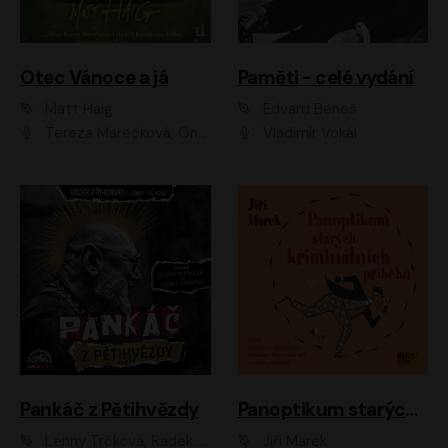
Otec Vánoce a já
Paměti - celé vydání
Matt Haig
Edvard Beneš
Tereza Marečková, Ondřej Endru Havlík
Vladimír Vokál
Pankáč z Pětihvězdy
Panoptikum starých kriminálních příběhů
Lenny Trčková, Radek Příhonský
Jiří Marek