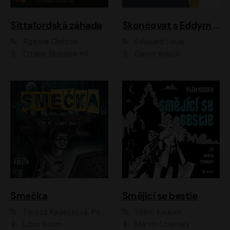
Sittafordská záhada
Skoncovat s Eddym B.
Agatha Christie
Édouard Louis
Otakar Brousek ml.
Daniel Krejčík
Smečka
Smějící se bestie
Tereza Kadečková, Petr Boček, Nelly Černohorská, Ondřej Kocáb, Ludmila Svozilová, Miroslav Pech, Karin Novotná, Jiří Sivok, Martin Štefko, Kateřina Malec Houfková, Tomáš Marton, Madla Pospíšilová Karasová, Michal Březina, Veronika Fiedlerová, Lukáš Vavrečka, Přemysl Krejčík, Mort Castle
Vilém Koubek
Libor Böhm
Martin Stránský