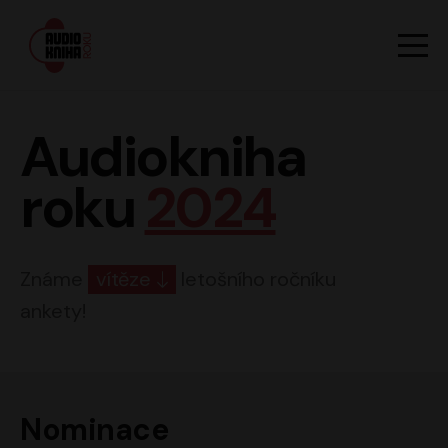
Hlavn
Men
Audiokniha roku
Audiokniha
roku
2024
Známe
vítěze
letošního ročníku
ankety!
Nominace