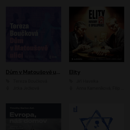
Dům v Matoušově ulici
Elity
Tereza Boučková
Jiří Havelka
Jitka Ježková
Anna Kameníková, Filip Březina, Jiří Lábus, Jiří Vyorálek, Klára Melíšková, Miloslav König, Miroslav Hanuš, Pavla Tomicová, Petr Lněnička, Richard Stanke, Taťjana Medveská, Václav Neužil, Vojtech Vondráček, Zdeněk Piškula