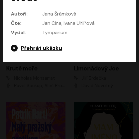
Autoři:
Jana Šrámková
Čte:
Jan Cina, Ivana Uhlířová
Vydal:
Tympanum
Přehrát ukázku
Kruté moře
Limonádový Joe
Nicholas Monsarrat
Jiří Brdečka
Pavel Soukup, Aleš Procházka, David Novotný, Marek Holý, Martin Preiss, Jakub Saic, Petr Neskusil, David Matásek, Vasil Fridrich, Pavel Rímský, Zuzana Slavíková, Zbyšek Horák, Martin Zahálka, Luboš Ondráček, Amélie Vránová, Andrea Elsnerová, Anna Theimerová, Antonín Navrátil, Apolena Velsová, Bohdan Tůma, Filip Jančík, Filip Švarc, Jan Škvor, Jiří Köhler, Kateřina Peřinová, Kristýna Nebeská, Kristýna Skružná, Ladislav Cigánek, Libor Terš, Lucie Timíková, Martin Hruška, Martin Stránský, Michal Holán, Michal Jagelka, Milada Vaňkátová, Oldřich Hajlich, Pavel Dytrt, Petr Burian, Petr Gelnar, Radek Hoppe, Radek Škvor, Radovan Vaculík, Richard Fiala, Robert Hájek, Robin Pařík, Roman Hajlich, Roman Říčař, Svatopluk Schuller, Terezie Taberyová, Valentina Vránová, Vojtěch hájek, Zuzana Kajnarová Říčařová
David Novotný