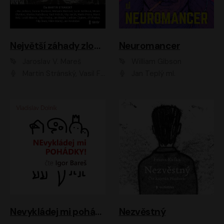
Největší záhady zločinu
Neuromancer
Jaroslav V. Mareš
William Gibson
Martin Stránský, Vasil Fridrich, Filip Jančík, Martin Preiss, Marek Holý, Lukáš Hlavica, Libor Hruška, Jan Maxián, Ladislav Cigánek, Jiří Ployhar, Filip Švarc, Vilém Udatný, Jan Vondráček, Jitka Ježková, Zuzana Slavíková, Michaela Klenková, Lucie Juřičková, Miriam Chytilová, Martina Hudečková
Jan Teplý ml.
Nevykládej mi pohádky
Nezvěstný