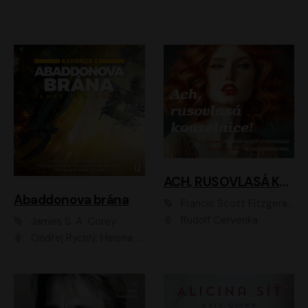
ACH, RUSOVLASÁ KOUZELNICE!
Abaddonova brána
Francis Scott Fitzgerald
Rudolf Červenka
James S. A. Corey
Ondřej Rychlý, Helena Dvořáková, Tereza Císařová, Jan Teplý, Jiří Vyorálek, Matěj Převrátil