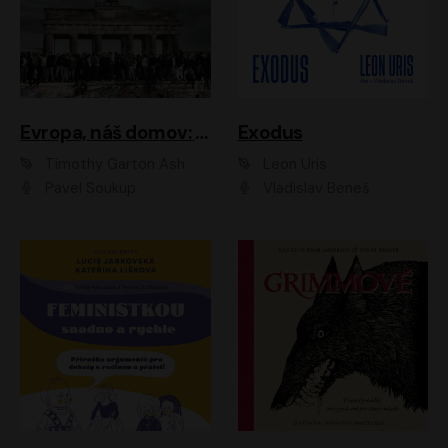
Evropa, náš domov: Od vylodění v Normandii po válku na Ukrajině
Exodus
Timothy Garton Ash
Leon Uris
Pavel Soukup
Vladislav Beneš