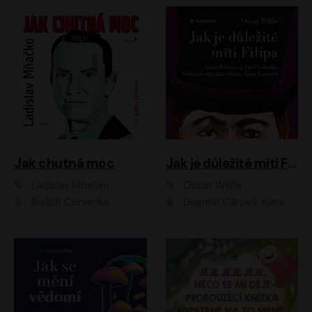
Jak chutná moc
Jak je důležité míti Filipa
Ladislav Mňačko
Oscar Wilde
Rudolf Červenka
Dagmar Čárová, Klára Suchá, Martin Hruška, Otakar Brousek ml., Pavel Neškudla, Radek Hoppe, Šárka Krausová, Vanda Hybnerová, Viktor Dvořák