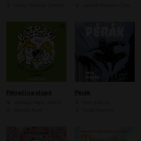
Lenny Trčková, Oldřich Kaiser
Jaromír Meduna, Otakar Brousek ml., Saša Rašilov
Pátrači na stopě
Pérák
Jaroslav Major, Alan Piskač
Petr Stančík
Matouš Ruml
David Novotný