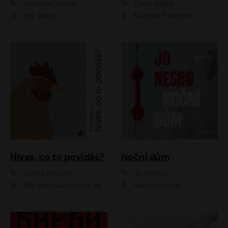
Vladislav Dolník
Franz Kafka
Igor Bareš
Kajetán Písařovic
Nives, co to povídáš?
Noční dům
Sacha Naspini
Jo Nesbo
Martina Hudečková, Jaromír Meduna, Zuzana Slavíková
Martin Preiss