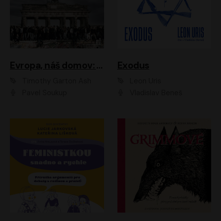
Evropa, náš domov: Od vylodění v Normandii po válku na Ukrajině
Exodus
Timothy Garton Ash
Leon Uris
Pavel Soukup
Vladislav Beneš