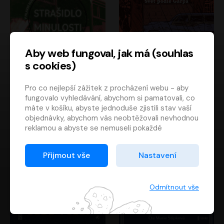
Aby web fungoval, jak má (souhlas
s cookies)
Strašidlo minulosti
Svět podle Garpa
Pro co nejlepší zážitek z procházení webu - aby
Jaroslav Velinský
John Irving
fungovalo vyhledávání, abychom si pamatovali, co
Libor Hruška
David Novotný
máte v košíku, abyste jednoduše zjistili stav vaší
objednávky, abychom vás neobtěžovali nevhodnou
reklamou a abyste se nemuseli pokaždé
přihlašovat.
Proto od vás potřebujeme souhlas se
Přijmout vše
Nastavení
zpracováním souborů cookies
, tj. malých souborů,
které se dočasně ukládají ve vašem prohlížeči.
Děkujeme, že nám ho dáte a pomůžete nám tak
Odmítnout vše
web zlepšovat.