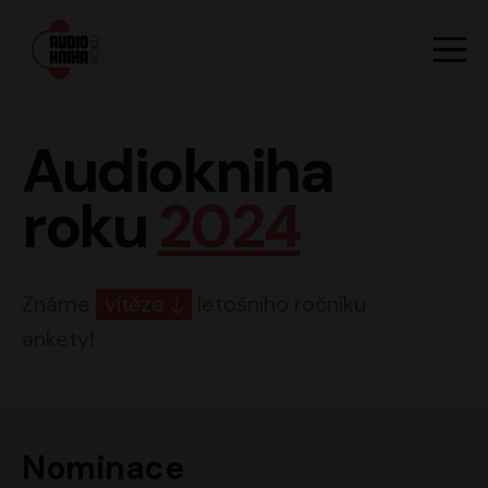
Hlavn
Men
Audiokniha roku
Audiokniha
roku
2024
Známe
vítěze
letošního ročníku
ankety!
Nominace