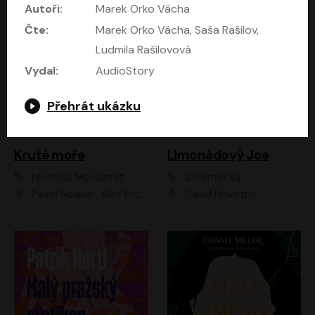
Autoři:
Marek Orko Vácha
Čte:
Marek Orko Vácha, Saša Rašilov,
Ludmila Rašilovová
Vydal:
AudioStory
Přehrát ukázku
Kruté moře
Limonádový Joe
Nicholas Monsarrat
Jiří Brdečka
Pavel Soukup, Aleš Procházka, David Novotný, Marek Holý, Martin Preiss, Jakub Saic, Petr Neskusil, David Matásek, Vasil Fridrich, Pavel Rímský, Zuzana Slavíková, Zbyšek Horák, Martin Zahálka, Luboš Ondráček, Amélie Vránová, Andrea Elsnerová, Anna Theimerová, Antonín Navrátil, Apolena Velsová, Bohdan Tůma, Filip Jančík, Filip Švarc, Jan Škvor, Jiří Köhler, Kateřina Peřinová, Kristýna Nebeská, Kristýna Skružná, Ladislav Cigánek, Libor Terš, Lucie Timíková, Martin Hruška, Martin Stránský, Michal Holán, Michal Jagelka, Milada Vaňkátová, Oldřich Hajlich, Pavel Dytrt, Petr Burian, Petr Gelnar, Radek Hoppe, Radek Škvor, Radovan Vaculík, Richard Fiala, Robert Hájek, Robin Pařík, Roman Hajlich, Roman Říčař, Svatopluk Schuller, Terezie Taberyová, Valentina Vránová, Vojtěch hájek, Zuzana Kajnarová Říčařová
David Novotný