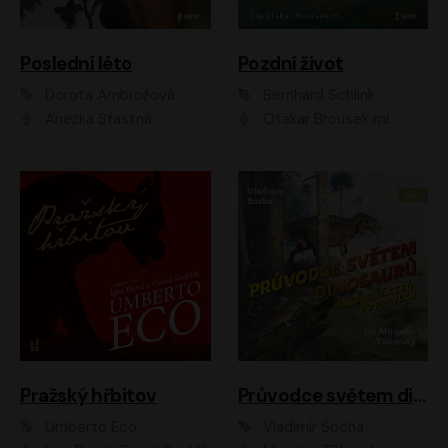
Poslední léto
Pozdní život
Dorota Ambrožová
Bernhard Schlink
Anežka Šťastná
Otakar Brousek ml.
Pražský hřbitov
Průvodce světem dinosaurů aneb Nová cesta do pravěku
Umberto Eco
Vladimír Socha