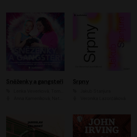
Sněženky a gangsteři
Srpny
Lenka Veverková, Tomáš Dianiška
Jakub Stanjura
Anna Kameníková, Nataša Bednářová, Tereza Hof, Taťjana Medvecká, Zuzana Slavíková, Šimon Krupa, Robert Mikluš, Jiří Vyorálek, Kryštof Hádek, Martin Hofmann, Martin Hruška
Veronika Lazorčáková