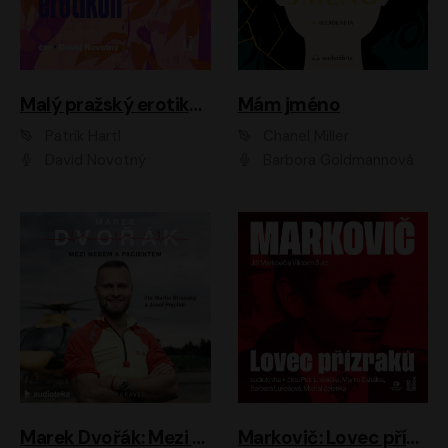
Malý pražský erotikon
Mám jméno
Patrik Hartl
Chanel Miller
David Novotný
Barbora Goldmannová
Marek Dvořák: Mezi nebem a pacientem
Markovič: Lovec přízraků