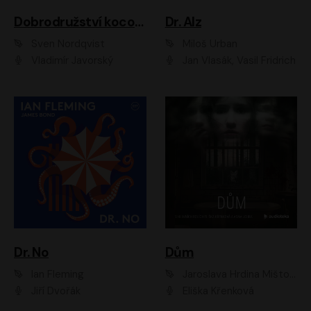
Dobrodružství kocoura Fiškuse a dědy Pettsona 1
Dr. Alz
Sven Nordqvist
Miloš Urban
Vladimír Javorský
Jan Vlasák, Vasil Fridrich
Dr. No
Dům
Ian Fleming
Jaroslava Hrdina Mištová
Jiří Dvořák
Eliška Křenková