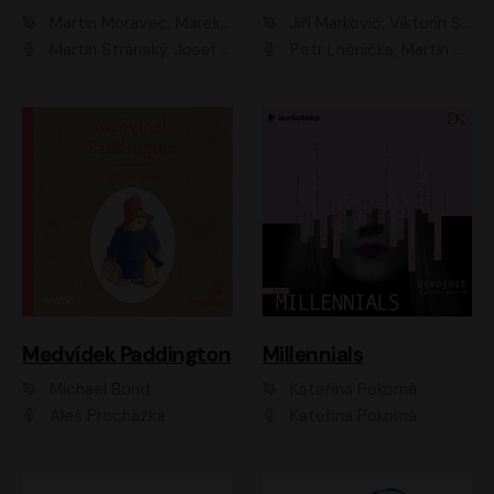
Martin Moravec, Marek Dvořák
Jiří Markovič, Viktorín Šulc
Martin Stránský, Josef Pejchal, Petra Bučková
Petr Lněnička, Martin Zahálka, Barbara Lukešová, Michal Zelenka
Medvídek Paddington
Millennials
Michael Bond
Kateřina Pokorná
Aleš Procházka
Kateřina Pokorná