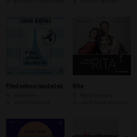
Igor Bareš, David Švehlík
Miroslav Táborský
Před sebou neutečeš
Rita
John Boyne
Marta Buchaca
Vlasta Peterková
Jakub Žáček, Martha Issová