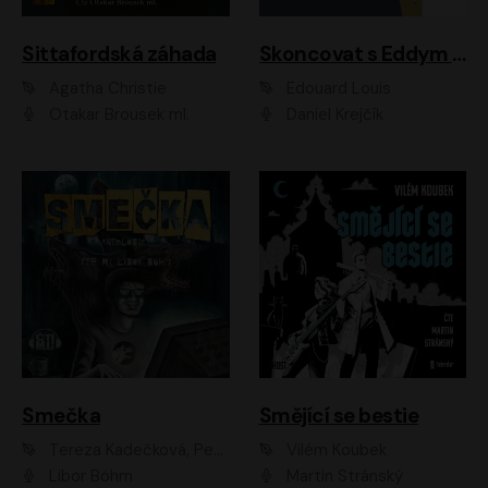
Sittafordská záhada
Skoncovat s Eddym B.
Agatha Christie
Édouard Louis
Otakar Brousek ml.
Daniel Krejčík
Smečka
Smějící se bestie
Tereza Kadečková, Petr Boček, Nelly Černohorská, Ondřej Kocáb, Ludmila Svozilová, Miroslav Pech, Karin Novotná, Jiří Sivok, Martin Štefko, Kateřina Malec Houfková, Tomáš Marton, Madla Pospíšilová Karasová, Michal Březina, Veronika Fiedlerová, Lukáš Vavrečka, Přemysl Krejčík, Mort Castle
Vilém Koubek
Libor Böhm
Martin Stránský