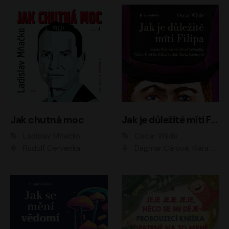
Jak chutná moc
Jak je důležité míti Filipa
Ladislav Mňačko
Oscar Wilde
Rudolf Červenka
Dagmar Čárová, Klára Suchá, Martin Hruška, Otakar Brousek ml., Pavel Neškudla, Radek Hoppe, Šárka Krausová, Vanda Hybnerová, Viktor Dvořák