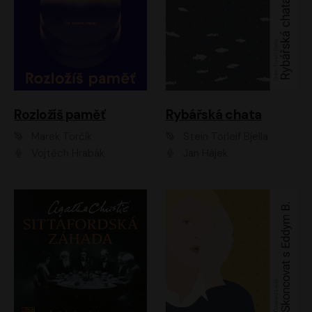
Rozložíš paměť
Rybářská chata
Marek Torčík
Stein Torleif Bjella
Vojtěch Hrabák
Jan Hájek