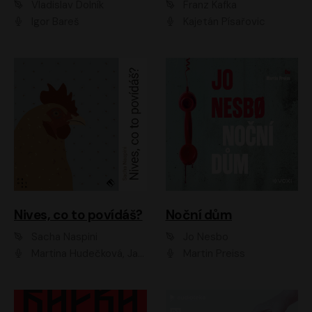
Vladislav Dolník
Franz Kafka
Igor Bareš
Kajetán Písařovic
Nives, co to povídáš?
Noční dům
Sacha Naspini
Jo Nesbo
Martina Hudečková, Jaromír Meduna, Zuzana Slavíková
Martin Preiss