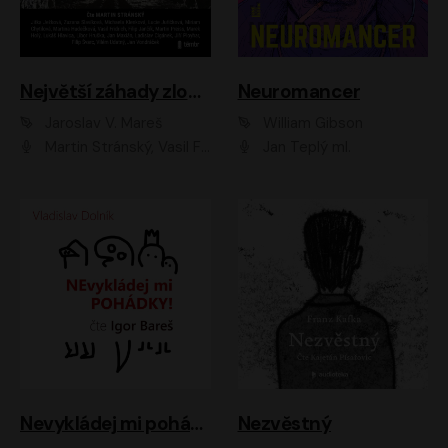
Největší záhady zločinu
Neuromancer
Jaroslav V. Mareš
William Gibson
Martin Stránský, Vasil Fridrich, Filip Jančík, Martin Preiss, Marek Holý, Lukáš Hlavica, Libor Hruška, Jan Maxián, Ladislav Cigánek, Jiří Ployhar, Filip Švarc, Vilém Udatný, Jan Vondráček, Jitka Ježková, Zuzana Slavíková, Michaela Klenková, Lucie Juřičková, Miriam Chytilová, Martina Hudečková
Jan Teplý ml.
Nevykládej mi pohádky
Nezvěstný