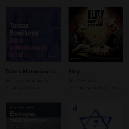
Dům v Matoušově ulici
Elity
Tereza Boučková
Jiří Havelka
Jitka Ježková
Anna Kameníková, Filip Březina, Jiří Lábus, Jiří Vyorálek, Klára Melíšková, Miloslav König, Miroslav Hanuš, Pavla Tomicová, Petr Lněnička, Richard Stanke, Taťjana Medveská, Václav Neužil, Vojtech Vondráček, Zdeněk Piškula