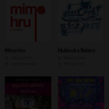
Muklové a Šlajsny
Mimo hru
Daniel Flasza
Jirka Hofreitr
Michal Holán
Leon Ibragimov