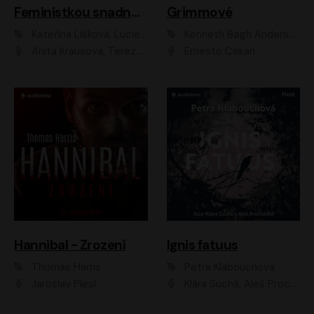
Feministkou snadno a rychle
Grimmové
Kateřina Lišková, Lucie Jarkovská
Kenneth Bøgh Andersen, Benni Bødker
Anita Krausová, Tereza Dočkalová
Ernesto Čekan
Hannibal - Zrození
Ignis fatuus
Thomas Harris
Petra Klabouchová
Jaroslav Plesl
Klára Suchá, Aleš Procházka