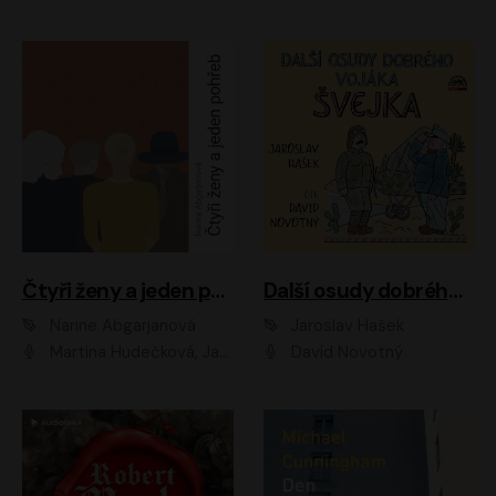
Čtyři ženy a jeden pohřeb
Další osudy dobrého vojáka Švejka
Narine Abgarjanová
Jaroslav Hašek
Martina Hudečková, Jaromír Meduna
David Novotný