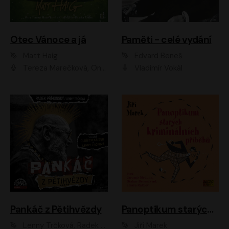
Otec Vánoce a já
Paměti - celé vydání
Matt Haig
Edvard Beneš
Tereza Marečková, Ondřej Endru Havlík
Vladimír Vokál
Pankáč z Pětihvězdy
Panoptikum starých kriminálních příběhů
Lenny Trčková, Radek Příhonský
Jiří Marek