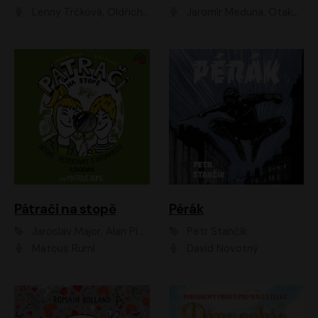
Lenny Trčková, Oldřich Kaiser
Jaromír Meduna, Otakar Brousek ml., Saša Rašilov
Pátrači na stopě
Pérák
Jaroslav Major, Alan Piskač
Petr Stančík
Matouš Ruml
David Novotný