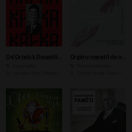
Od Ortelu k Doupěti – tucet Kafkových povídek
Orgány nepatří do nebe
Franz Kafka
Renata Kalenská
Jaroslav Plesl, Miloslav Mejzlík, David Novotný, Lukáš Hlavica, Jaromír Meduna, Václav Neužil, Otakar Brousek ml., Jan Holík, Václav Marhold
Ondřej Novák, Dana Černá, Martin Sláma, Petr Štěpán, Libor Hruška, Filip Jančík, Jakub Urbánek, Barbora Goldmannová, Karolína Zbořilová, Petra Šimberová, Richard Wágner, Klára Sochorová, Šárka Šildová, Zbyšek Horák, Anita Krausová