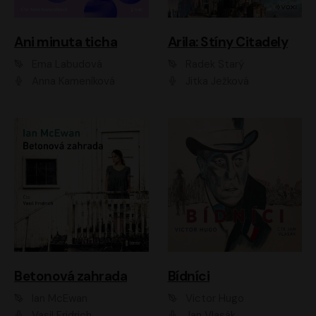
Ani minuta ticha
Arila: Stíny Citadely
Ema Labudová
Radek Starý
Anna Kameníková
Jitka Ježková
Betonová zahrada
Bídníci
Ian McEwan
Victor Hugo
Vasil Fridrich
Jan Vlasák