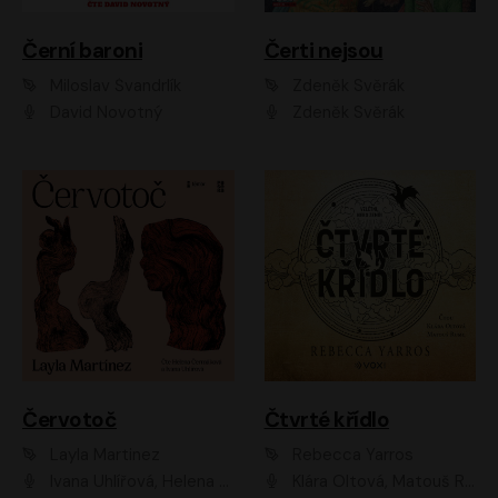
Černí baroni
Čerti nejsou
Miloslav Švandrlík
Zdeněk Svěrák
David Novotný
Zdeněk Svěrák
Červotoč
Čtvrté křídlo
Layla Martinez
Rebecca Yarros
Ivana Uhlířová, Helena Čermáková
Klára Oltová, Matouš Ruml