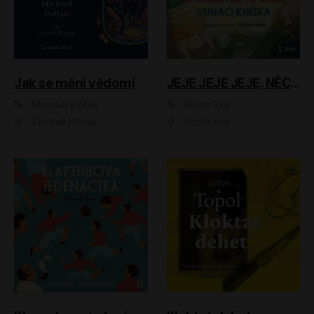
Jak se mění vědomí
JEJE JEJE JEJE, NĚCO SE MI DĚJE + PROBOUZECÍ KNÍŽKA + OPATRNĚ NA TO MRNĚ + USÍNACÍ KNÍŽKA
Michael Pollan
Robin Král
Zbyšek Horák
Robin Král