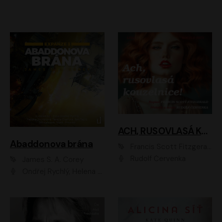
ACH, RUSOVLASÁ KOUZELNICE!
Abaddonova brána
Francis Scott Fitzgerald
Rudolf Červenka
James S. A. Corey
Ondřej Rychlý, Helena Dvořáková, Tereza Císařová, Jan Teplý, Jiří Vyorálek, Matěj Převrátil