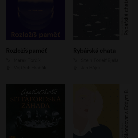
Rozložíš paměť
Rybářská chata
Marek Torčík
Stein Torleif Bjella
Vojtěch Hrabák
Jan Hájek