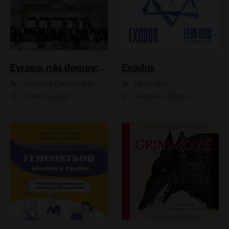
Evropa, náš domov: Od vylodění v Normandii po válku na Ukrajině
Exodus
Timothy Garton Ash
Leon Uris
Pavel Soukup
Vladislav Beneš