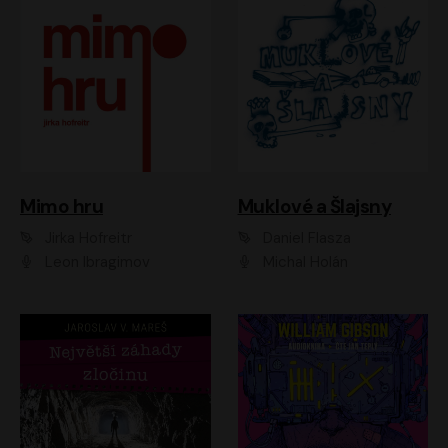
Muklové a Šlajsny
Mimo hru
Daniel Flasza
Jirka Hofreitr
Michal Holán
Leon Ibragimov