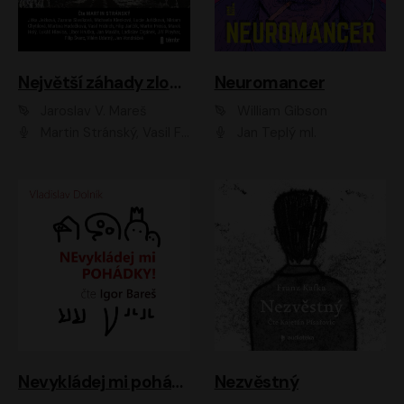
Největší záhady zločinu
Neuromancer
Jaroslav V. Mareš
William Gibson
Martin Stránský, Vasil Fridrich, Filip Jančík, Martin Preiss, Marek Holý, Lukáš Hlavica, Libor Hruška, Jan Maxián, Ladislav Cigánek, Jiří Ployhar, Filip Švarc, Vilém Udatný, Jan Vondráček, Jitka Ježková, Zuzana Slavíková, Michaela Klenková, Lucie Juřičková, Miriam Chytilová, Martina Hudečková
Jan Teplý ml.
Nevykládej mi pohádky
Nezvěstný