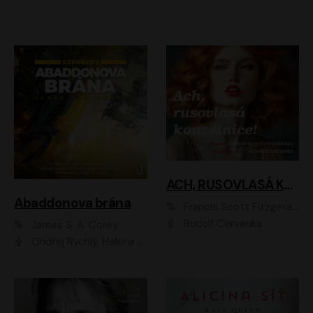
ACH, RUSOVLASÁ KOUZELNICE!
Abaddonova brána
Francis Scott Fitzgerald
Rudolf Červenka
James S. A. Corey
Ondřej Rychlý, Helena Dvořáková, Tereza Císařová, Jan Teplý, Jiří Vyorálek, Matěj Převrátil