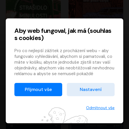
Aby web fungoval, jak má (souhlas
s cookies)
Strašidlo minulosti
Svět podle Garpa
Pro co nejlepší zážitek z procházení webu - aby
Jaroslav Velinský
John Irving
fungovalo vyhledávání, abychom si pamatovali, co
Libor Hruška
David Novotný
máte v košíku, abyste jednoduše zjistili stav vaší
objednávky, abychom vás neobtěžovali nevhodnou
reklamou a abyste se nemuseli pokaždé
přihlašovat.
Proto od vás potřebujeme souhlas se
Přijmout vše
Nastavení
zpracováním souborů cookies
, tj. malých souborů,
které se dočasně ukládají ve vašem prohlížeči.
Děkujeme, že nám ho dáte a pomůžete nám tak
Odmítnout vše
web zlepšovat.