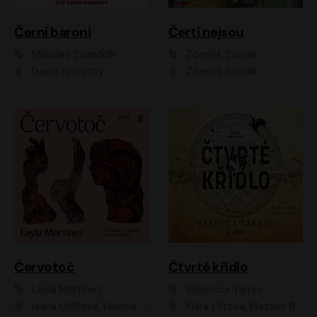
Černí baroni
Čerti nejsou
Miloslav Švandrlík
Zdeněk Svěrák
David Novotný
Zdeněk Svěrák
Červotoč
Čtvrté křídlo
Layla Martinez
Rebecca Yarros
Ivana Uhlířová, Helena Čermáková
Klára Oltová, Matouš Ruml