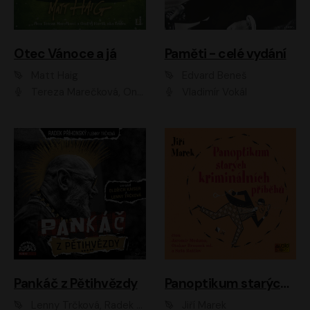
Otec Vánoce a já
Paměti - celé vydání
Matt Haig
Edvard Beneš
Tereza Marečková, Ondřej Endru Havlík
Vladimír Vokál
Pankáč z Pětihvězdy
Panoptikum starých kriminálních příběhů
Lenny Trčková, Radek Příhonský
Jiří Marek