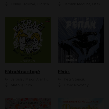
Lenny Trčková, Oldřich Kaiser
Jaromír Meduna, Otakar Brousek ml., Saša Rašilov
Pátrači na stopě
Pérák
Jaroslav Major, Alan Piskač
Petr Stančík
Matouš Ruml
David Novotný