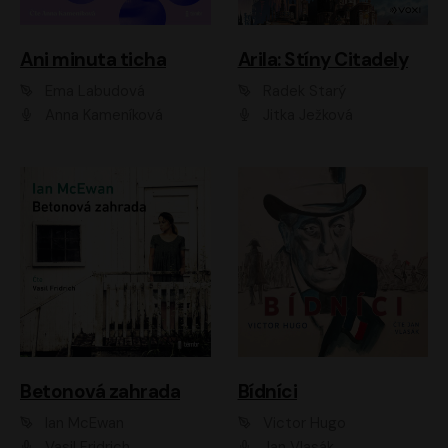
Ani minuta ticha
Arila: Stíny Citadely
Ema Labudová
Radek Starý
Anna Kameníková
Jitka Ježková
Betonová zahrada
Bídníci
Ian McEwan
Victor Hugo
Vasil Fridrich
Jan Vlasák