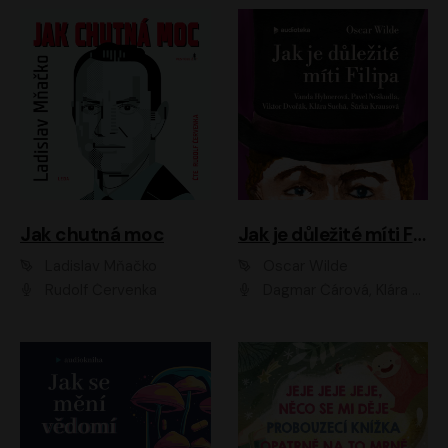
Jak chutná moc
Jak je důležité míti Filipa
Ladislav Mňačko
Oscar Wilde
Rudolf Červenka
Dagmar Čárová, Klára Suchá, Martin Hruška, Otakar Brousek ml., Pavel Neškudla, Radek Hoppe, Šárka Krausová, Vanda Hybnerová, Viktor Dvořák