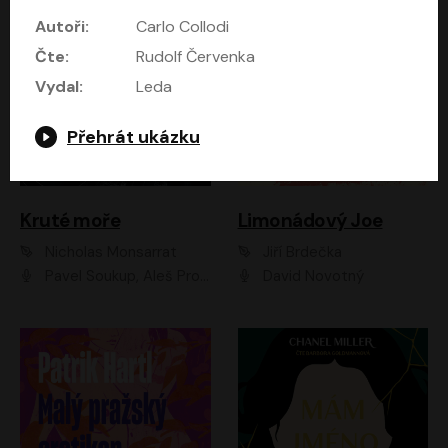
Autoři:
Carlo Collodi
Čte:
Rudolf Červenka
Vydal:
Leda
Přehrát ukázku
Kruté moře
Limonádový Joe
Nicholas Monsarrat
Jiří Brdečka
Pavel Soukup, Aleš Procházka, David Novotný, Marek Holý, Martin Preiss, Jakub Saic, Petr Neskusil, David Matásek, Vasil Fridrich, Pavel Rímský, Zuzana Slavíková, Zbyšek Horák, Martin Zahálka, Luboš Ondráček, Amélie Vránová, Andrea Elsnerová, Anna Theimerová, Antonín Navrátil, Apolena Velsová, Bohdan Tůma, Filip Jančík, Filip Švarc, Jan Škvor, Jiří Köhler, Kateřina Peřinová, Kristýna Nebeská, Kristýna Skružná, Ladislav Cigánek, Libor Terš, Lucie Timíková, Martin Hruška, Martin Stránský, Michal Holán, Michal Jagelka, Milada Vaňkátová, Oldřich Hajlich, Pavel Dytrt, Petr Burian, Petr Gelnar, Radek Hoppe, Radek Škvor, Radovan Vaculík, Richard Fiala, Robert Hájek, Robin Pařík, Roman Hajlich, Roman Říčař, Svatopluk Schuller, Terezie Taberyová, Valentina Vránová, Vojtěch hájek, Zuzana Kajnarová Říčařová
David Novotný