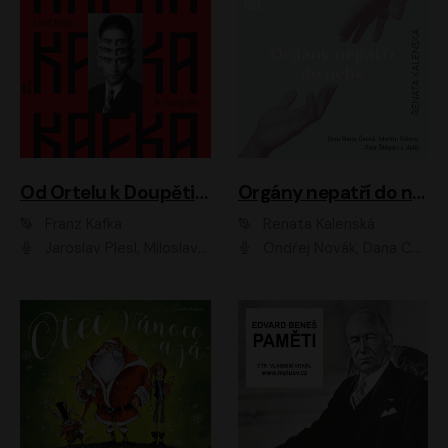
Od Ortelu k Doupěti – tucet Kafkových povídek
Orgány nepatří do nebe
Franz Kafka
Renata Kalenská
Jaroslav Plesl, Miloslav Mejzlík, David Novotný, Lukáš Hlavica, Jaromír Meduna, Václav Neužil, Otakar Brousek ml., Jan Holík, Václav Marhold
Ondřej Novák, Dana Černá, Martin Sláma, Petr Štěpán, Libor Hruška, Filip Jančík, Jakub Urbánek, Barbora Goldmannová, Karolína Zbořilová, Petra Šimberová, Richard Wágner, Klára Sochorová, Šárka Šildová, Zbyšek Horák, Anita Krausová