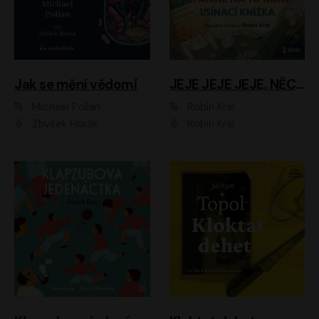
Jak se mění vědomí
JEJE JEJE JEJE, NĚCO SE MI DĚJE + PROBOUZECÍ KNÍŽKA + OPATRNĚ NA TO MRNĚ + USÍNACÍ KNÍŽKA
Michael Pollan
Robin Král
Zbyšek Horák
Robin Král