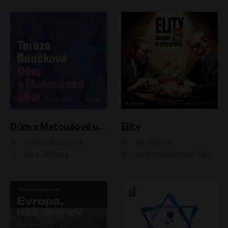
Dům v Matoušově ulici
Elity
Tereza Boučková
Jiří Havelka
Jitka Ježková
Anna Kameníková, Filip Březina, Jiří Lábus, Jiří Vyorálek, Klára Melíšková, Miloslav König, Miroslav Hanuš, Pavla Tomicová, Petr Lněnička, Richard Stanke, Taťjana Medveská, Václav Neužil, Vojtech Vondráček, Zdeněk Piškula