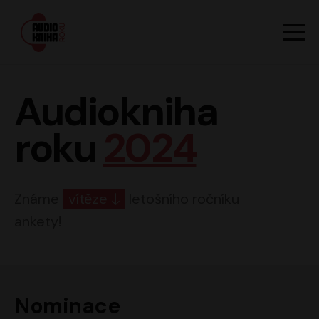
Hlavn
Men
Audiokniha roku
Audiokniha
roku
2024
Známe
vítěze
letošního ročníku
ankety!
Nominace