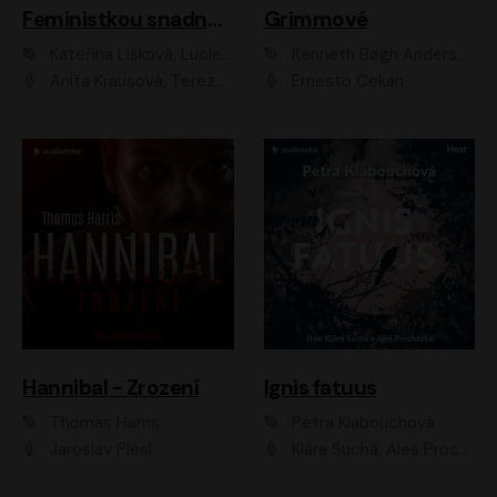
Feministkou snadno a rychle
Grimmové
Kateřina Lišková, Lucie Jarkovská
Kenneth Bøgh Andersen, Benni Bødker
Anita Krausová, Tereza Dočkalová
Ernesto Čekan
Hannibal - Zrození
Ignis fatuus
Thomas Harris
Petra Klabouchová
Jaroslav Plesl
Klára Suchá, Aleš Procházka