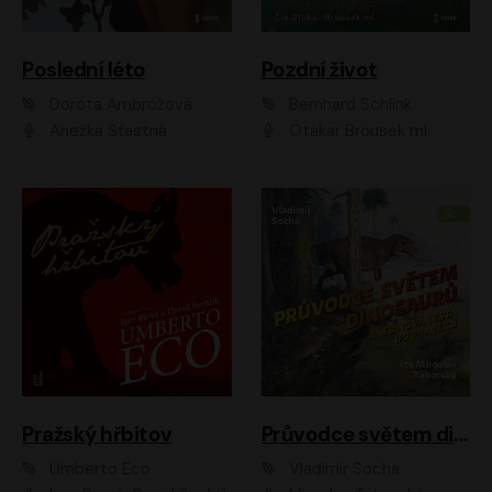
Poslední léto
Pozdní život
Dorota Ambrožová
Bernhard Schlink
Anežka Šťastná
Otakar Brousek ml.
Pražský hřbitov
Průvodce světem dinosaurů aneb Nová cesta do pravěku
Umberto Eco
Vladimír Socha