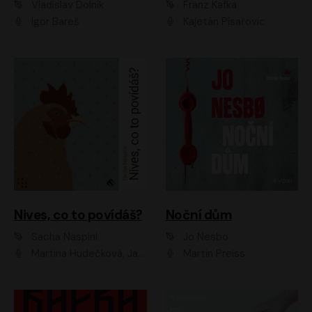
Vladislav Dolník
Franz Kafka
Igor Bareš
Kajetán Písařovic
Nives, co to povídáš?
Noční dům
Sacha Naspini
Jo Nesbo
Martina Hudečková, Jaromír Meduna, Zuzana Slavíková
Martin Preiss