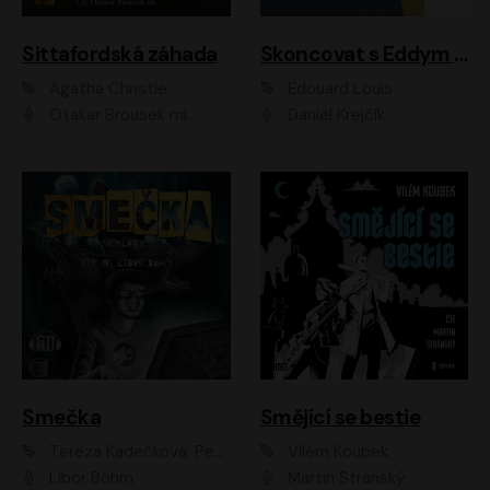
Sittafordská záhada
Skoncovat s Eddym B.
Agatha Christie
Édouard Louis
Otakar Brousek ml.
Daniel Krejčík
Smečka
Smějící se bestie
Tereza Kadečková, Petr Boček, Nelly Černohorská, Ondřej Kocáb, Ludmila Svozilová, Miroslav Pech, Karin Novotná, Jiří Sivok, Martin Štefko, Kateřina Malec Houfková, Tomáš Marton, Madla Pospíšilová Karasová, Michal Březina, Veronika Fiedlerová, Lukáš Vavrečka, Přemysl Krejčík, Mort Castle
Vilém Koubek
Libor Böhm
Martin Stránský