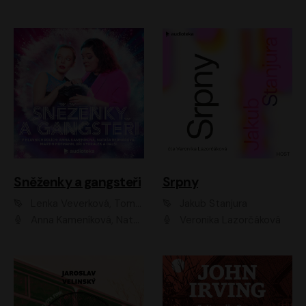
Sněženky a gangsteři
Srpny
Lenka Veverková, Tomáš Dianiška
Jakub Stanjura
Anna Kameníková, Nataša Bednářová, Tereza Hof, Taťjana Medvecká, Zuzana Slavíková, Šimon Krupa, Robert Mikluš, Jiří Vyorálek, Kryštof Hádek, Martin Hofmann, Martin Hruška
Veronika Lazorčáková