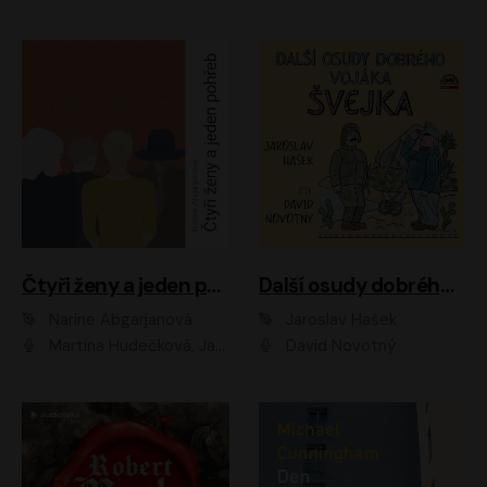
Čtyři ženy a jeden pohřeb
Další osudy dobrého vojáka Švejka
Narine Abgarjanová
Jaroslav Hašek
Martina Hudečková, Jaromír Meduna
David Novotný