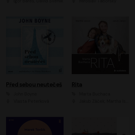
Igor Bareš, David Švehlík
Miroslav Táborský
Před sebou neutečeš
Rita
John Boyne
Marta Buchaca
Vlasta Peterková
Jakub Žáček, Martha Issová