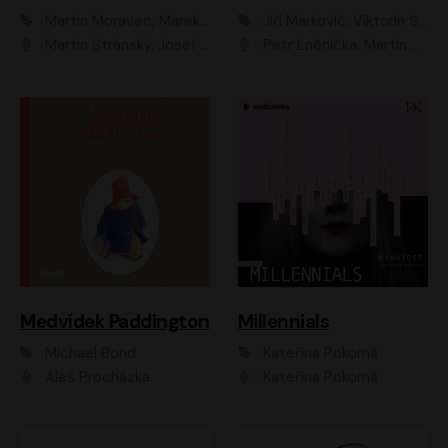
Martin Moravec, Marek Dvořák
Jiří Markovič, Viktorín Šulc
Martin Stránský, Josef Pejchal, Petra Bučková
Petr Lněnička, Martin Zahálka, Barbara Lukešová, Michal Zelenka
Medvídek Paddington
Millennials
Michael Bond
Kateřina Pokorná
Aleš Procházka
Kateřina Pokorná