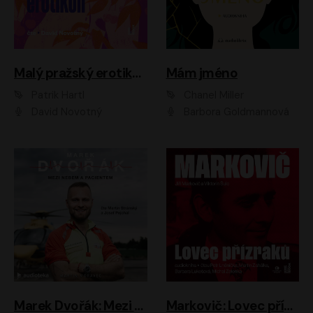
Malý pražský erotikon
Mám jméno
Patrik Hartl
Chanel Miller
David Novotný
Barbora Goldmannová
Marek Dvořák: Mezi nebem a pacientem
Markovič: Lovec přízraků