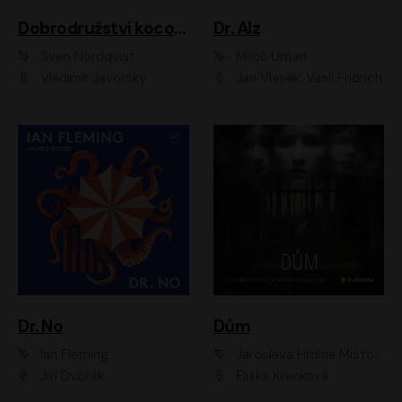
Dobrodružství kocoura Fiškuse a dědy Pettsona 1
Dr. Alz
Sven Nordqvist
Miloš Urban
Vladimír Javorský
Jan Vlasák, Vasil Fridrich
Dr. No
Dům
Ian Fleming
Jaroslava Hrdina Mištová
Jiří Dvořák
Eliška Křenková