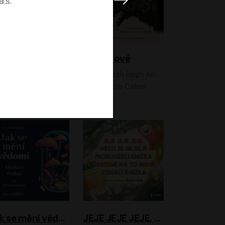
.s.
Feministkou snadno a rychle
Grimmové
Kateřina Lišková, Lucie Jarkovská
Kenneth Bøgh Andersen, Benni Bødker
Anita Krausová, Tereza Dočkalová
Ernesto Čekan
Jak se mění vědomí
JEJE JEJE JEJE, NĚCO SE MI DĚJE + PROBOUZECÍ KNÍŽKA + OPATRNĚ NA TO MRNĚ + USÍNACÍ KNÍŽKA