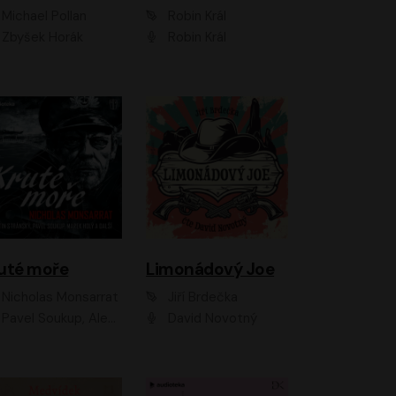
Michael Pollan
Robin Král
Zbyšek Horák
Robin Král
uté moře
Limonádový Joe
Nicholas Monsarrat
Jiří Brdečka
up, Aleš Procházka, David Novotný, Marek Holý, Martin Preiss, Jakub Saic, Petr Neskusil, David Matásek, Vasil Fridrich, Pavel Rímský, Zuzana Slavíková, Zbyšek Horák, Martin Zahálka, Luboš Ondráček, Amélie Vránová, Andrea Elsnerová, Anna Theimerová, Antonín Navrátil, Apolena Velsová, Bohdan Tůma, Filip Jančík, Filip Švarc, Jan Škvor, Jiří Köhler, Kateřina Peřinová, Kristýna Nebeská, Kristýna Skružná, Ladislav Cigánek, Libor Terš, Lucie Timíková, Martin Hruška, Martin Stránský, Michal Holán, Michal Jagelka, Milada Vaňkátová, Oldřich Hajlich, Pavel Dytrt, Petr Burian, Petr Gelnar, Radek Hoppe, Radek Škvor, Radovan Vaculík, Richard Fiala, Robert Hájek, Robin Pařík, Roman Hajlich, Roman Říčař, Svatopluk Schuller, Terezie Taberyová, Valentina Vránová, Vojtěch hájek, Zuzana Kajnarová Říčařová
David Novotný