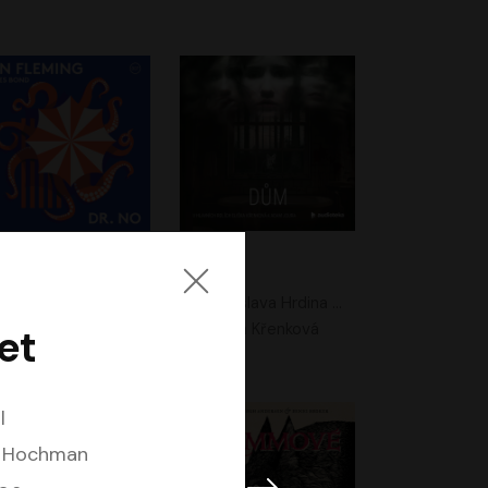
. No
Dům
Ian Fleming
Jaroslava Hrdina Mištová
Jiří Dvořák
Eliška Křenková
et
l
n Hochman