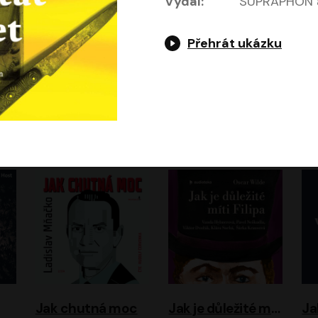
Vydal:
SUPRAPHON a
Přehrát ukázku
Evropa, náš domov: Od vylodění v Normandii po válku na Ukrajině
Exodus
Timothy Garton Ash
Leon Uris
ráček, Zdeněk Piškula
Pavel Soukup
Vladislav Beneš
Jak chutná moc
Jak je důležité míti Filipa