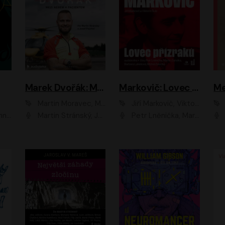
Marek Dvořák: Mezi nebem a pacientem
Markovič: Lovec přízraků
Martin Moravec, Marek Dvořák
Jiří Markovič, Viktorín Šulc
vá
Martin Stránský, Josef Pejchal, Petra Bučková
Petr Lněnička, Martin Zahálka, Barbara Lukešová, Michal Zelenka