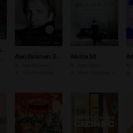
ACH, RUSOVLASÁ KOUZELNICE!
Alan Rickman: Deníky
Alicina Síť
An
ald
Alan Rickman
Kate Quinn
Aleš Procházka
Vilma Cibulková, Jitka Ježková