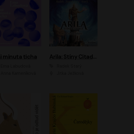
i minuta ticha
Arila: Stíny Citadely
Ema Labudová
Radek Starý
Anna Kameníková
Jitka Ježková