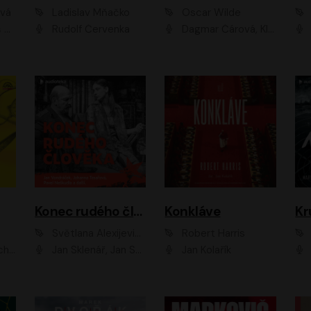
ová
Ladislav Mňačko
Oscar Wilde
ka
Rudolf Červenka
Dagmar Čárová, Klára Suchá, Martin Hruška, Otakar Brousek ml., Pavel Neškudla, Radek Hoppe, Šárka Krausová, Vanda Hybnerová, Viktor Dvořák
Konec rudého člověka
Konkláve
Kr
Světlana Alexijevičová, Daniel Majling
Robert Harris
man
Jan Sklenář, Jan Staněk, Jan Vondráček, Johanna Tesařová, Klára Sedláčková Ottová, Magdalena Zimová, Marie Poulová, Martin Matejka, Miroslav Zavičár, Pavel Neškudla, Samuel Toman, Šimon Kučera, Štěpánka Fingerhutová, Tomáš Turek
Jan Kolařík
Pavel Souk