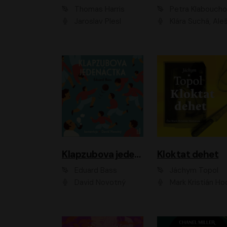
Thomas Harris
Petra Klabouch
Jaroslav Plesl
Klára Suchá, Aleš Procház
Klapzubova jedenáctka
Kloktat dehet
Eduard Bass
Jáchym Topol
David Novotný
Mark Kristián Hoch