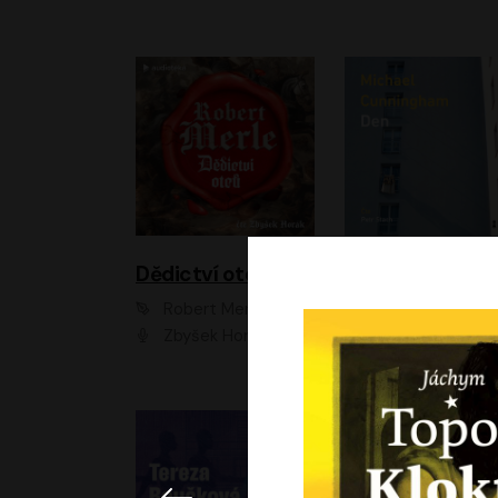
Dědictví otců
Den
Robert Merle
Michael Cunningha
Zbyšek Horák
Petr Stach