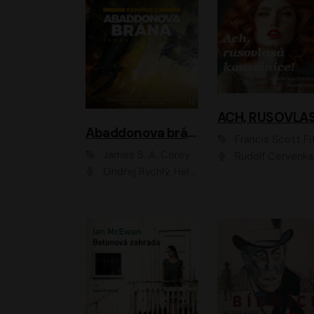
Abaddonova brána
Francis Scott Fitzger
James S. A. Corey
Rudolf Červenka
Ondřej Rychlý, Helena Dvořáková, Tereza Císařová, Jan Teplý, Jiří Vyorálek, Matěj Převrátil