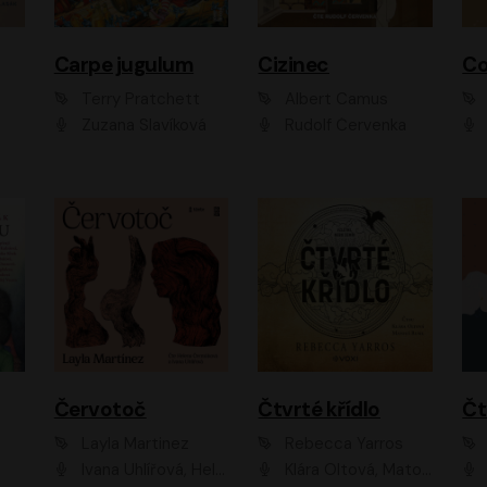
Carpe jugulum
Cizinec
Co
Terry Pratchett
Albert Camus
Zuzana Slavíková
Rudolf Červenka
Červotoč
Čtvrté křídlo
Layla Martinez
Rebecca Yarros
Ivana Uhlířová, Helena Čermáková
Klára Oltová, Matouš Ruml