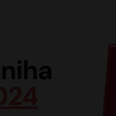
Hlav
niha
024