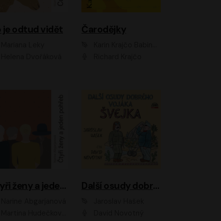
 je odtud vidět
Čarodějky
Mariana Leky
Karin Krajčo Babinská
Helena Dvořáková
Richard Krajčo
Čtyři ženy a jeden pohřeb
Další osudy dobrého vojáka Švejka
Narine Abgarjanová
Jaroslav Hašek
Martina Hudečková, Jaromír Meduna
David Novotný