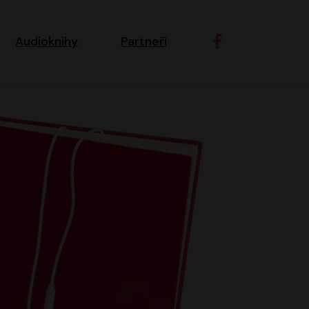
ní navigace
Audioknihy
Partneři