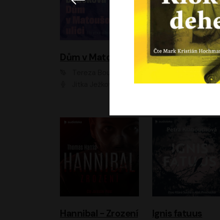
Dům v Matoušově ulici
Elity
Tereza Boučková
Jiří Havelka
Jitka Ježková
Anna Kameníková, Filip Březina, Jiří Lábus, Jiří Vyorálek, Klára Melíšková, Miloslav König, Miroslav Hanuš, Pavla Tomicová, Petr Lněnička, Richard Stanke, Taťjana Medveská, Václav Neužil, Vojtech Vond
Hannibal - Zrození
Ignis fatuus