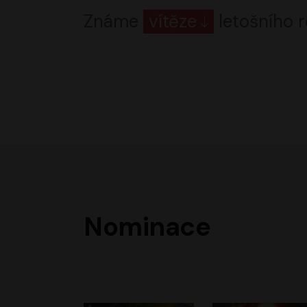
Známe
vítěze
letošního r
Nominace