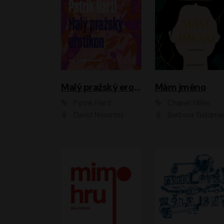
Malý pražský erotikon
Mám jméno
Patrik Hartl
Chanel Miller
David Novotný
Barbora Goldmanno