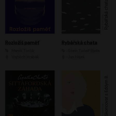
Rozložíš paměť
Rybářská chata
Marek Torčík
Stein Torleif Bjella
Vojtěch Hrabák
Jan Hájek