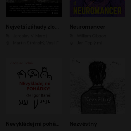
Největší záhady zločinu
Neuromancer
Jaroslav V. Mareš
William Gibson
Martin Stránský, Vasil Fridrich, Filip Jančík, Martin Preiss, Marek Holý, Lukáš Hlavica, Libor Hruška, Jan Maxián, Ladislav Cigánek, Jiří Ployhar, Filip Švarc, Vilém Udatný, Jan Vondráček, Jitka Ježková, Zuzana Slavíková, Michaela Klenková, Lucie Juřičková, Miriam Chytilová, Martina Hudečková
Jan Teplý ml.
Nevykládej mi pohádky
Nezvěstný