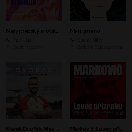
Malý pražský erotikon
Mám jméno
Patrik Hartl
Chanel Miller
David Novotný
Barbora Goldmannová
Marek Dvořák: Mezi nebem a pacientem
Markovič: Lovec přízraků