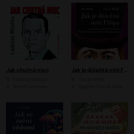
Jak chutná moc
Jak je důležité míti Filipa
Ladislav Mňačko
Oscar Wilde
Rudolf Červenka
Dagmar Čárová, Klára Suchá, Martin Hruška, Otakar Brousek ml., Pavel Neškudla, Radek Hoppe, Šárka Krausová, Vanda Hybnerová, Viktor Dvořák