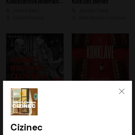
Klapzubova jedenáctka
Kloktat dehet
Eduard Bass
Jáchym Topol
David Novotný
Mark Kristián Hochman
Konec rudého člověka
Konkláve
Světlana Alexijevičová, Daniel Majling
Robert Harris
Jan Sklenář, Jan Staněk, Jan Vondráček, Johanna Tesařová, Klára Sedláčková Ottová, Magdalena Zimová, Marie Poulová, Martin Matejka, Miroslav Zavičár, Pavel Neškudla, Samuel Toman, Šimon Kučera, Štěpánka Fingerhutová, Tomáš Turek
Jan Kolařík
Cizinec