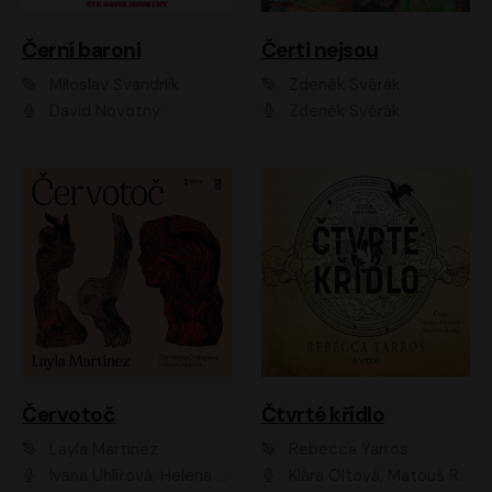
Černí baroni
Čerti nejsou
Miloslav Švandrlík
Zdeněk Svěrák
David Novotný
Zdeněk Svěrák
Červotoč
Čtvrté křídlo
Layla Martinez
Rebecca Yarros
Ivana Uhlířová, Helena Čermáková
Klára Oltová, Matouš Ruml