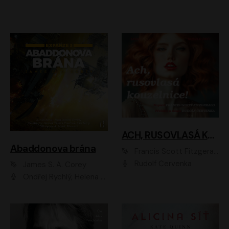
ACH, RUSOVLASÁ KOUZELNICE!
Abaddonova brána
Francis Scott Fitzgerald
Rudolf Červenka
James S. A. Corey
Ondřej Rychlý, Helena Dvořáková, Tereza Císařová, Jan Teplý, Jiří Vyorálek, Matěj Převrátil