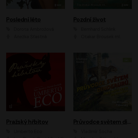
Poslední léto
Pozdní život
Dorota Ambrožová
Bernhard Schlink
Anežka Šťastná
Otakar Brousek ml.
Pražský hřbitov
Průvodce světem dinosaurů aneb Nová cesta do pravěku
Umberto Eco
Vladimír Socha