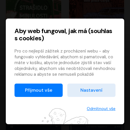
Aby web fungoval, jak má (souhlas
s cookies)
Strašidlo minulosti
Svět podle Garpa
Pro co nejlepší zážitek z procházení webu - aby
Jaroslav Velinský
John Irving
fungovalo vyhledávání, abychom si pamatovali, co
Libor Hruška
David Novotný
máte v košíku, abyste jednoduše zjistili stav vaší
objednávky, abychom vás neobtěžovali nevhodnou
reklamou a abyste se nemuseli pokaždé
přihlašovat.
Proto od vás potřebujeme souhlas se
Přijmout vše
Nastavení
zpracováním souborů cookies
, tj. malých souborů,
které se dočasně ukládají ve vašem prohlížeči.
Děkujeme, že nám ho dáte a pomůžete nám tak
Odmítnout vše
web zlepšovat.