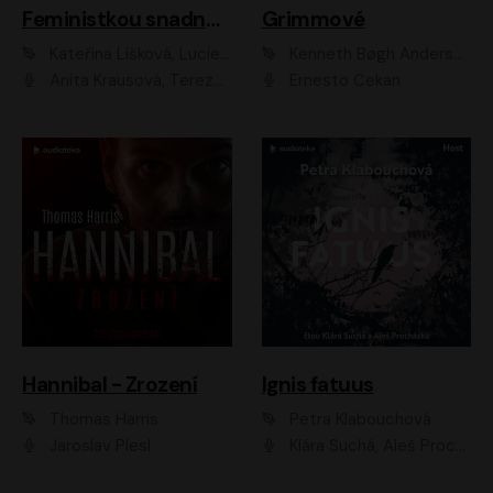
Feministkou snadno a rychle
Grimmové
Kateřina Lišková, Lucie Jarkovská
Kenneth Bøgh Andersen, Benni Bødker
Anita Krausová, Tereza Dočkalová
Ernesto Čekan
Hannibal - Zrození
Ignis fatuus
Thomas Harris
Petra Klabouchová
Jaroslav Plesl
Klára Suchá, Aleš Procházka