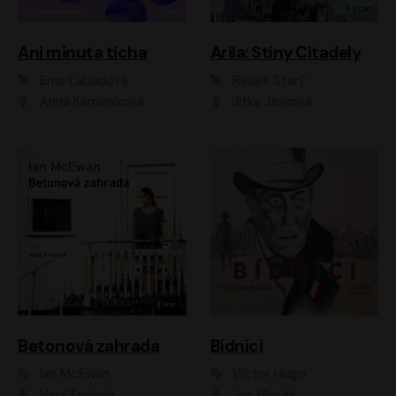
Ani minuta ticha
Arila: Stíny Citadely
Ema Labudová
Radek Starý
Anna Kameníková
Jitka Ježková
Betonová zahrada
Bídníci
Ian McEwan
Victor Hugo
Vasil Fridrich
Jan Vlasák