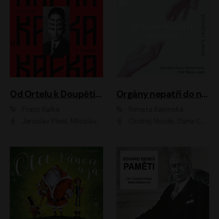
Od Ortelu k Doupěti – tucet Kafkových povídek
Orgány nepatří do nebe
Franz Kafka
Renata Kalenská
Jaroslav Plesl, Miloslav Mejzlík, David Novotný, Lukáš Hlavica, Jaromír Meduna, Václav Neužil, Otakar Brousek ml., Jan Holík, Václav Marhold
Ondřej Novák, Dana Černá, Martin Sláma, Petr Štěpán, Libor Hruška, Filip Jančík, Jakub Urbánek, Barbora Goldmannová, Karolína Zbořilová, Petra Šimberová, Richard Wágner, Klára Sochorová, Šárka Šildová, Zbyšek Horák, Anita Krausová