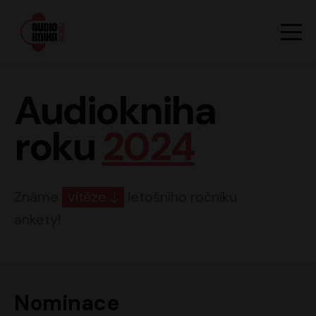
Hlavn
Men
Audiokniha roku
Audiokniha
roku
2024
Známe
vítěze
letošního ročníku
ankety!
Nominace