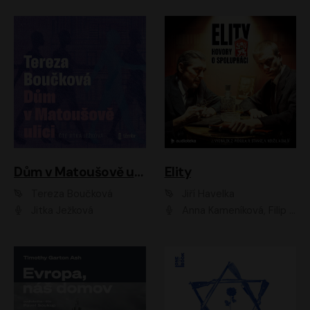
Dům v Matoušově ulici
Elity
Tereza Boučková
Jiří Havelka
Jitka Ježková
Anna Kameníková, Filip Březina, Jiří Lábus, Jiří Vyorálek, Klára Melíšková, Miloslav König, Miroslav Hanuš, Pavla Tomicová, Petr Lněnička, Richard Stanke, Taťjana Medveská, Václav Neužil, Vojtech Vondráček, Zdeněk Piškula