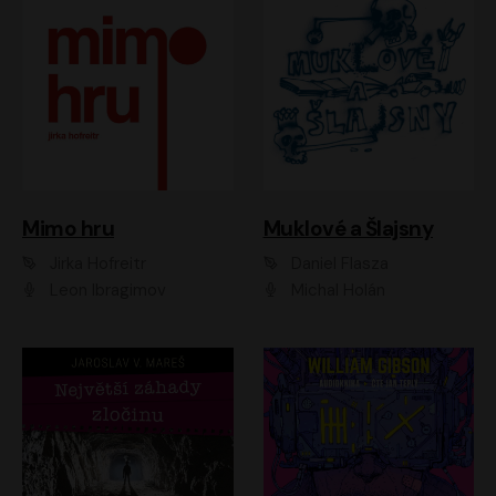
Muklové a Šlajsny
Mimo hru
Daniel Flasza
Jirka Hofreitr
Michal Holán
Leon Ibragimov