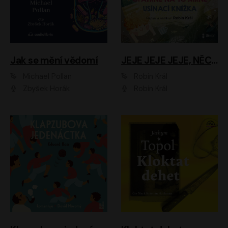
Jak se mění vědomí
JEJE JEJE JEJE, NĚCO SE MI DĚJE + PROBOUZECÍ KNÍŽKA + OPATRNĚ NA TO MRNĚ + USÍNACÍ KNÍŽKA
Michael Pollan
Robin Král
Zbyšek Horák
Robin Král