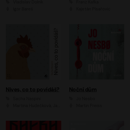
Vladislav Dolník
Franz Kafka
Igor Bareš
Kajetán Písařovic
Nives, co to povídáš?
Noční dům
Sacha Naspini
Jo Nesbo
Martina Hudečková, Jaromír Meduna, Zuzana Slavíková
Martin Preiss