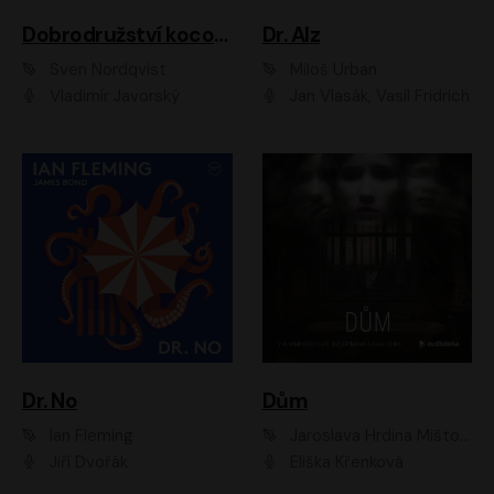
Dobrodružství kocoura Fiškuse a dědy Pettsona 1
Dr. Alz
Sven Nordqvist
Miloš Urban
Vladimír Javorský
Jan Vlasák, Vasil Fridrich
Dr. No
Dům
Ian Fleming
Jaroslava Hrdina Mištová
Jiří Dvořák
Eliška Křenková