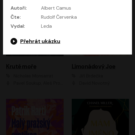
Autoři:
Albert Camus
Čte:
Rudolf Červenka
Vydal:
Leda
Přehrát ukázku
Kruté moře
Limonádový Joe
Nicholas Monsarrat
Jiří Brdečka
Pavel Soukup, Aleš Procházka, David Novotný, Marek Holý, Martin Preiss, Jakub Saic, Petr Neskusil, David Matásek, Vasil Fridrich, Pavel Rímský, Zuzana Slavíková, Zbyšek Horák, Martin Zahálka, Luboš Ondráček, Amélie Vránová, Andrea Elsnerová, Anna Theimerová, Antonín Navrátil, Apolena Velsová, Bohdan Tůma, Filip Jančík, Filip Švarc, Jan Škvor, Jiří Köhler, Kateřina Peřinová, Kristýna Nebeská, Kristýna Skružná, Ladislav Cigánek, Libor Terš, Lucie Timíková, Martin Hruška, Martin Stránský, Michal Holán, Michal Jagelka, Milada Vaňkátová, Oldřich Hajlich, Pavel Dytrt, Petr Burian, Petr Gelnar, Radek Hoppe, Radek Škvor, Radovan Vaculík, Richard Fiala, Robert Hájek, Robin Pařík, Roman Hajlich, Roman Říčař, Svatopluk Schuller, Terezie Taberyová, Valentina Vránová, Vojtěch hájek, Zuzana Kajnarová Říčařová
David Novotný