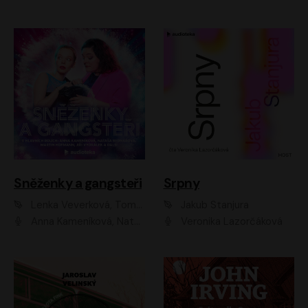
Sněženky a gangsteři
Srpny
Lenka Veverková, Tomáš Dianiška
Jakub Stanjura
Anna Kameníková, Nataša Bednářová, Tereza Hof, Taťjana Medvecká, Zuzana Slavíková, Šimon Krupa, Robert Mikluš, Jiří Vyorálek, Kryštof Hádek, Martin Hofmann, Martin Hruška
Veronika Lazorčáková