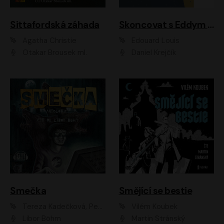
Sittafordská záhada
Skoncovat s Eddym B.
Agatha Christie
Édouard Louis
Otakar Brousek ml.
Daniel Krejčík
Smečka
Smějící se bestie
Tereza Kadečková, Petr Boček, Nelly Černohorská, Ondřej Kocáb, Ludmila Svozilová, Miroslav Pech, Karin Novotná, Jiří Sivok, Martin Štefko, Kateřina Malec Houfková, Tomáš Marton, Madla Pospíšilová Karasová, Michal Březina, Veronika Fiedlerová, Lukáš Vavrečka, Přemysl Krejčík, Mort Castle
Vilém Koubek
Libor Böhm
Martin Stránský