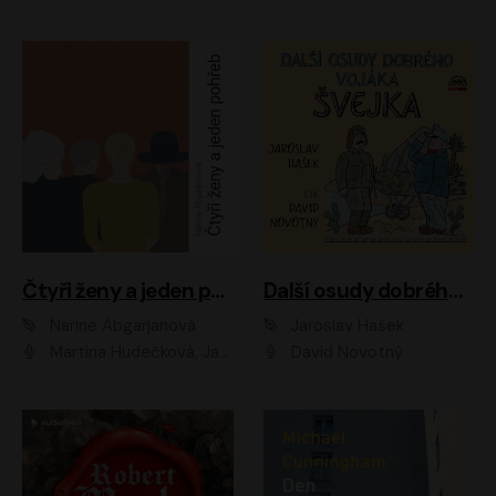
Čtyři ženy a jeden pohřeb
Další osudy dobrého vojáka Švejka
Narine Abgarjanová
Jaroslav Hašek
Martina Hudečková, Jaromír Meduna
David Novotný