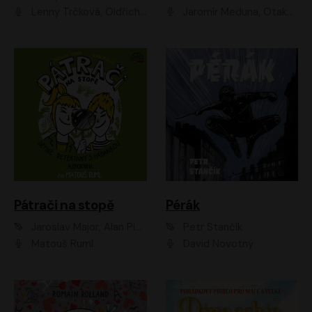
Lenny Trčková, Oldřich Kaiser
Jaromír Meduna, Otakar Brousek ml., Saša Rašilov
Pátrači na stopě
Pérák
Jaroslav Major, Alan Piskač
Petr Stančík
Matouš Ruml
David Novotný