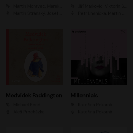
Martin Moravec, Marek Dvořák
Jiří Markovič, Viktorín Šulc
Martin Stránský, Josef Pejchal, Petra Bučková
Petr Lněnička, Martin Zahálka, Barbara Lukešová, Michal Zelenka
Medvídek Paddington
Millennials
Michael Bond
Kateřina Pokorná
Aleš Procházka
Kateřina Pokorná