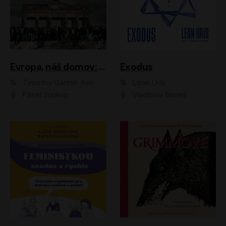
Evropa, náš domov: Od vylodění v Normandii po válku na Ukrajině
Exodus
Timothy Garton Ash
Leon Uris
Pavel Soukup
Vladislav Beneš