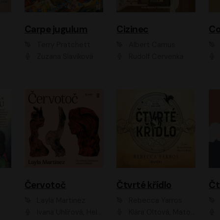
Carpe jugulum
Cizinec
Co
Terry Pratchett
Albert Camus
Zuzana Slavíková
Rudolf Červenka
Červotoč
Čtvrté křídlo
Layla Martinez
Rebecca Yarros
Ivana Uhlířová, Helena Čermáková
Klára Oltová, Matouš Ruml