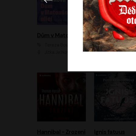
Dům v Matoušově ulici
Elity
Tereza Boučková
Jiří Havelka
Jitka Ježková
Anna Kameníková, Filip Březina, Jiří Lábus, Jiří Vyorálek, Klára Melíšková, Miloslav König, Miroslav Hanuš, Pavla Tomicová, Petr Lněnička, Richard Stanke, Taťjana Medveská, Václav Neužil, Vojtech Vond
Hannibal - Zrození
Ignis fatuus