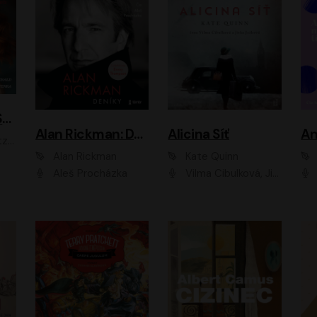
ACH, RUSOVLASÁ KOUZELNICE!
Alan Rickman: Deníky
Alicina Síť
An
ald
Alan Rickman
Kate Quinn
Aleš Procházka
Vilma Cibulková, Jitka Ježková