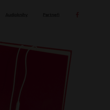
ní navigace
Audioknihy
Partneři