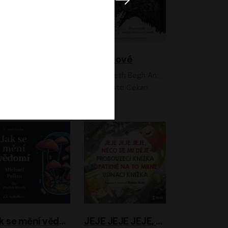
Feministkou snadno a rychle
Grimmové
Kateřina Lišková, Lucie Jarkovská
Kenneth Bøgh Andersen, Benni Bødker
Anita Krausová, Tereza Dočkalová
Ernesto Čekan
Jak se mění vědomí
JEJE JEJE JEJE, NĚCO SE MI DĚJE + PROBOUZECÍ KNÍŽKA + OPATRNĚ NA TO MRNĚ + USÍNACÍ KNÍŽKA