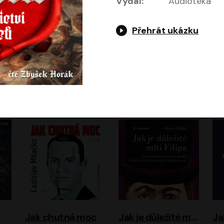
Vydal:
Audiotéka
Přehrát ukázku
Evropa, náš domov: Od vylodění v Normandii po válku na Ukrajině
Exodus
Timothy Garton Ash
Leon Uris
ráček, Zdeněk Piškula
Pavel Soukup
Vladislav Beneš
Jak chutná moc
Jak je důležité míti Filipa