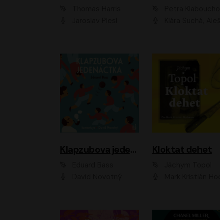
Thomas Harris
Petra Klabouch
Jaroslav Plesl
Klára Suchá, Aleš Procház
Klapzubova jedenáctka
Kloktat dehet
Eduard Bass
Jáchym Topol
David Novotný
Mark Kristián Hoch