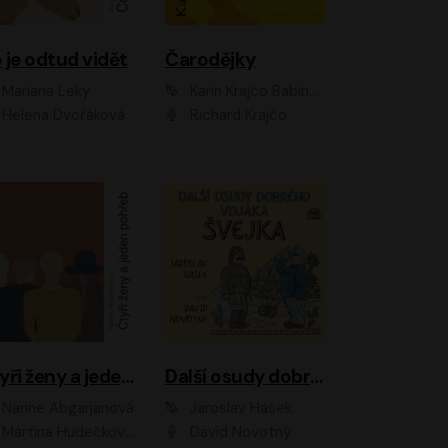
 je odtud vidět
Čarodějky
Mariana Leky
Karin Krajčo Babinská
Helena Dvořáková
Richard Krajčo
Čtyři ženy a jeden pohřeb
Další osudy dobrého vojáka Švejka
Narine Abgarjanová
Jaroslav Hašek
Martina Hudečková, Jaromír Meduna
David Novotný