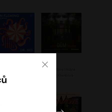
. No
Dům
Ian Fleming
Jaroslava Hrdina Mištová
Jiří Dvořák
Eliška Křenková
ců
k