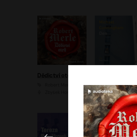
Dědictví otců
Den
Robert Merle
Michael Cunningha
Zbyšek Horák
Petr Stach