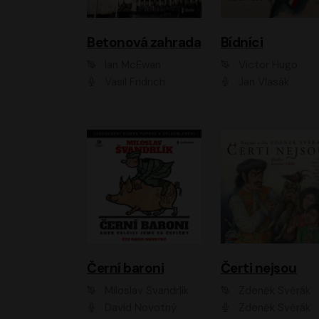
Betonová zahrada
Bídníci
Ian McEwan
Victor Hugo
Vasil Fridrich
Jan Vlasák
Černí baroni
Čerti nejsou
Miloslav Švandrlík
Zdeněk Svěrák
David Novotný
Zdeněk Svěrák