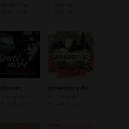
Michael Pollan
Robin Král
Zbyšek Horák
Robin Král
uté moře
Limonádový Joe
Nicholas Monsarrat
Jiří Brdečka
up, Aleš Procházka, David Novotný, Marek Holý, Martin Preiss, Jakub Saic, Petr Neskusil, David Matásek, Vasil Fridrich, Pavel Rímský, Zuzana Slavíková, Zbyšek Horák, Martin Zahálka, Luboš Ondráček, Amélie Vránová, Andrea Elsnerová, Anna Theimerová, Antonín Navrátil, Apolena Velsová, Bohdan Tůma, Filip Jančík, Filip Švarc, Jan Škvor, Jiří Köhler, Kateřina Peřinová, Kristýna Nebeská, Kristýna Skružná, Ladislav Cigánek, Libor Terš, Lucie Timíková, Martin Hruška, Martin Stránský, Michal Holán, Michal Jagelka, Milada Vaňkátová, Oldřich Hajlich, Pavel Dytrt, Petr Burian, Petr Gelnar, Radek Hoppe, Radek Škvor, Radovan Vaculík, Richard Fiala, Robert Hájek, Robin Pařík, Roman Hajlich, Roman Říčař, Svatopluk Schuller, Terezie Taberyová, Valentina Vránová, Vojtěch hájek, Zuzana Kajnarová Říčařová
David Novotný