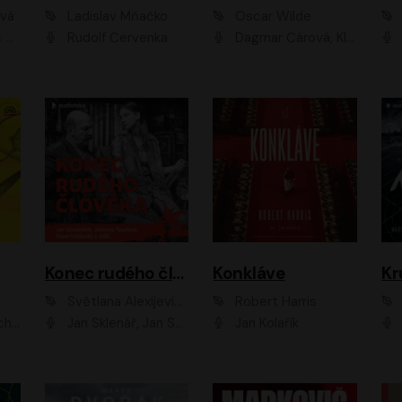
ová
Ladislav Mňačko
Oscar Wilde
ka
Rudolf Červenka
Dagmar Čárová, Klára Suchá, Martin Hruška, Otakar Brousek ml., Pavel Neškudla, Radek Hoppe, Šárka Krausová, Vanda Hybnerová, Viktor Dvořák
Konec rudého člověka
Konkláve
Kr
Světlana Alexijevičová, Daniel Majling
Robert Harris
man
Jan Sklenář, Jan Staněk, Jan Vondráček, Johanna Tesařová, Klára Sedláčková Ottová, Magdalena Zimová, Marie Poulová, Martin Matejka, Miroslav Zavičár, Pavel Neškudla, Samuel Toman, Šimon Kučera, Štěpánka Fingerhutová, Tomáš Turek
Jan Kolařík
Pavel Souk