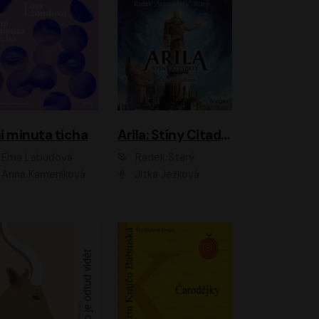
i minuta ticha
Arila: Stíny Citadely
Ema Labudová
Radek Starý
Anna Kameníková
Jitka Ježková