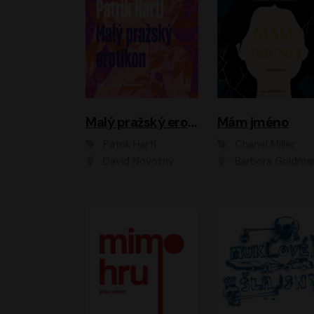
Malý pražský erotikon
Mám jméno
Patrik Hartl
Chanel Miller
David Novotný
Barbora Goldmanno