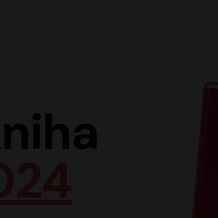
Hlav
niha
024