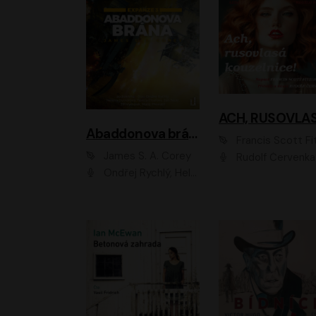
Abaddonova brána
Francis Scott Fitzger
James S. A. Corey
Rudolf Červenka
Ondřej Rychlý, Helena Dvořáková, Tereza Císařová, Jan Teplý, Jiří Vyorálek, Matěj Převrátil