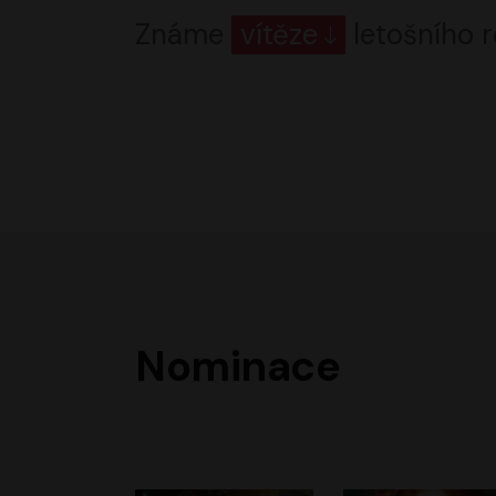
Známe
vítěze
letošního r
Nominace