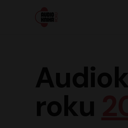
Audiokniha roku
Audiok
roku
2