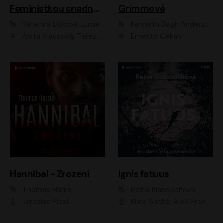
Feministkou snadno a rychle
Grimmové
Kateřina Lišková, Lucie Jarkovská
Kenneth Bøgh Andersen, Benni Bødker
Anita Krausová, Tereza Dočkalová
Ernesto Čekan
Hannibal - Zrození
Ignis fatuus
Thomas Harris
Petra Klabouchová
Jaroslav Plesl
Klára Suchá, Aleš Procházka