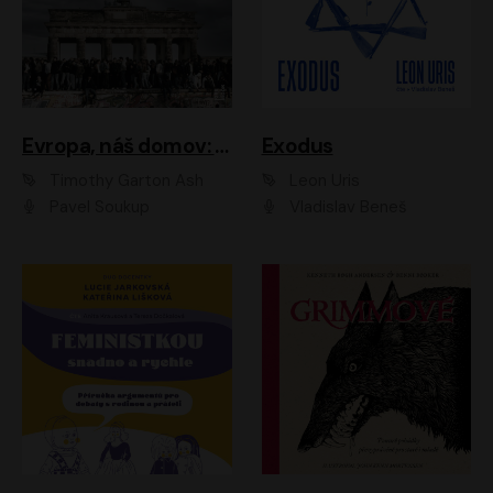
Evropa, náš domov: Od vylodění v Normandii po válku na Ukrajině
Exodus
Timothy Garton Ash
Leon Uris
Pavel Soukup
Vladislav Beneš