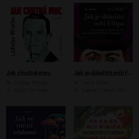
Jak chutná moc
Jak je důležité míti Filipa
Ladislav Mňačko
Oscar Wilde
Rudolf Červenka
Dagmar Čárová, Klára Suchá, Martin Hruška, Otakar Brousek ml., Pavel Neškudla, Radek Hoppe, Šárka Krausová, Vanda Hybnerová, Viktor Dvořák