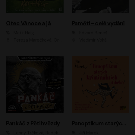
Otec Vánoce a já
Paměti - celé vydání
Matt Haig
Edvard Beneš
Tereza Marečková, Ondřej Endru Havlík
Vladimír Vokál
Pankáč z Pětihvězdy
Panoptikum starých kriminálních příběhů
Lenny Trčková, Radek Příhonský
Jiří Marek