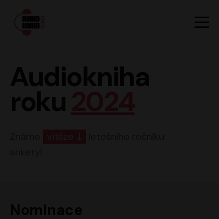
Hlavn
Men
Audiokniha roku
Audiokniha
roku
2024
Známe
vítěze
letošního ročníku
ankety!
Nominace