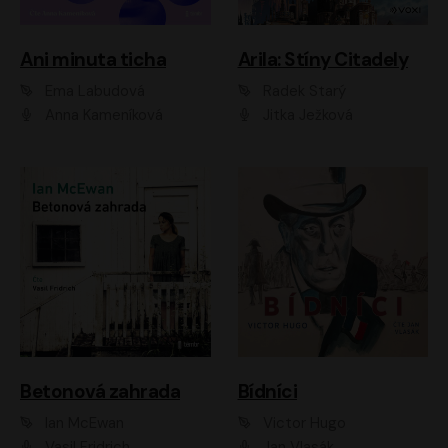
Ani minuta ticha
Arila: Stíny Citadely
Ema Labudová
Radek Starý
Anna Kameníková
Jitka Ježková
Betonová zahrada
Bídníci
Ian McEwan
Victor Hugo
Vasil Fridrich
Jan Vlasák