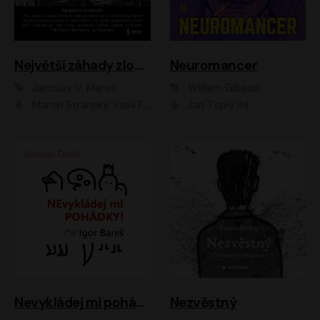
Největší záhady zločinu
Neuromancer
Jaroslav V. Mareš
William Gibson
Martin Stránský, Vasil Fridrich, Filip Jančík, Martin Preiss, Marek Holý, Lukáš Hlavica, Libor Hruška, Jan Maxián, Ladislav Cigánek, Jiří Ployhar, Filip Švarc, Vilém Udatný, Jan Vondráček, Jitka Ježková, Zuzana Slavíková, Michaela Klenková, Lucie Juřičková, Miriam Chytilová, Martina Hudečková
Jan Teplý ml.
Nevykládej mi pohádky
Nezvěstný