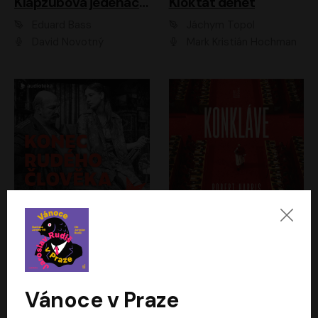
Klapzubova jedenáctka
Kloktat dehet
Eduard Bass
Jáchym Topol
David Novotný
Mark Kristián Hochman
Konec rudého člověka
Konkláve
Světlana Alexijevičová, Daniel Majling
Robert Harris
Jan Sklenář, Jan Staněk, Jan Vondráček, Johanna Tesařová, Klára Sedláčková Ottová, Magdalena Zimová, Marie Poulová, Martin Matejka, Miroslav Zavičár, Pavel Neškudla, Samuel Toman, Šimon Kučera, Štěpánka Fingerhutová, Tomáš Turek
Jan Kolařík
Vánoce v Praze