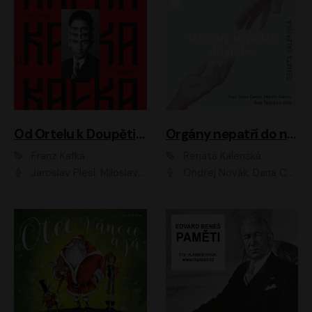
Od Ortelu k Doupěti – tucet Kafkových povídek
Orgány nepatří do nebe
Franz Kafka
Renata Kalenská
Jaroslav Plesl, Miloslav Mejzlík, David Novotný, Lukáš Hlavica, Jaromír Meduna, Václav Neužil, Otakar Brousek ml., Jan Holík, Václav Marhold
Ondřej Novák, Dana Černá, Martin Sláma, Petr Štěpán, Libor Hruška, Filip Jančík, Jakub Urbánek, Barbora Goldmannová, Karolína Zbořilová, Petra Šimberová, Richard Wágner, Klára Sochorová, Šárka Šildová, Zbyšek Horák, Anita Krausová