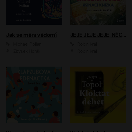
Jak se mění vědomí
JEJE JEJE JEJE, NĚCO SE MI DĚJE + PROBOUZECÍ KNÍŽKA + OPATRNĚ NA TO MRNĚ + USÍNACÍ KNÍŽKA
Michael Pollan
Robin Král
Zbyšek Horák
Robin Král