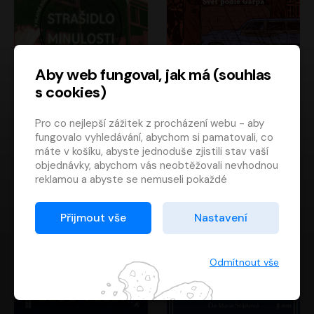
Aby web fungoval, jak má (souhlas
s cookies)
Strašidlo minulosti
Svět podle Garpa
Pro co nejlepší zážitek z procházení webu - aby
Jaroslav Velinský
John Irving
fungovalo vyhledávání, abychom si pamatovali, co
Libor Hruška
David Novotný
máte v košíku, abyste jednoduše zjistili stav vaší
objednávky, abychom vás neobtěžovali nevhodnou
reklamou a abyste se nemuseli pokaždé
přihlašovat.
Proto od vás potřebujeme souhlas se
Přijmout vše
Nastavení
zpracováním souborů cookies
, tj. malých souborů,
které se dočasně ukládají ve vašem prohlížeči.
Děkujeme, že nám ho dáte a pomůžete nám tak
Odmítnout vše
web zlepšovat.