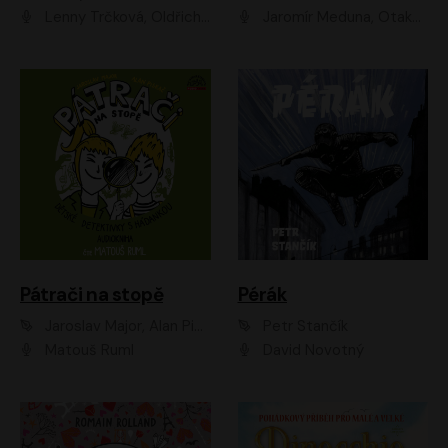
Lenny Trčková, Oldřich Kaiser
Jaromír Meduna, Otakar Brousek ml., Saša Rašilov
Pátrači na stopě
Pérák
Jaroslav Major, Alan Piskač
Petr Stančík
Matouš Ruml
David Novotný