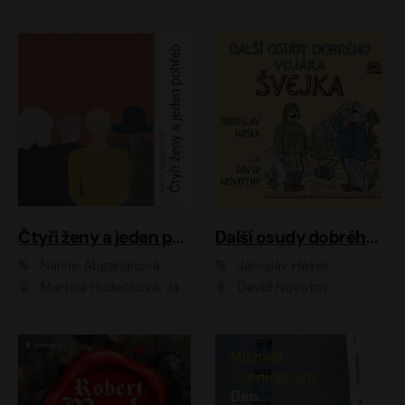
Čtyři ženy a jeden pohřeb
Další osudy dobrého vojáka Švejka
Narine Abgarjanová
Jaroslav Hašek
Martina Hudečková, Jaromír Meduna
David Novotný