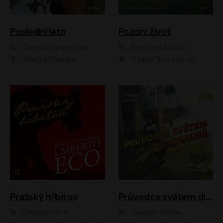
Poslední léto
Pozdní život
Dorota Ambrožová
Bernhard Schlink
Anežka Šťastná
Otakar Brousek ml.
Pražský hřbitov
Průvodce světem dinosaurů aneb Nová cesta do pravěku
Umberto Eco
Vladimír Socha