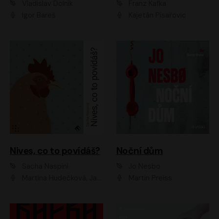
Vladislav Dolník
Franz Kafka
Igor Bareš
Kajetán Písařovic
Nives, co to povídáš?
Noční dům
Sacha Naspini
Jo Nesbo
Martina Hudečková, Jaromír Meduna, Zuzana Slavíková
Martin Preiss