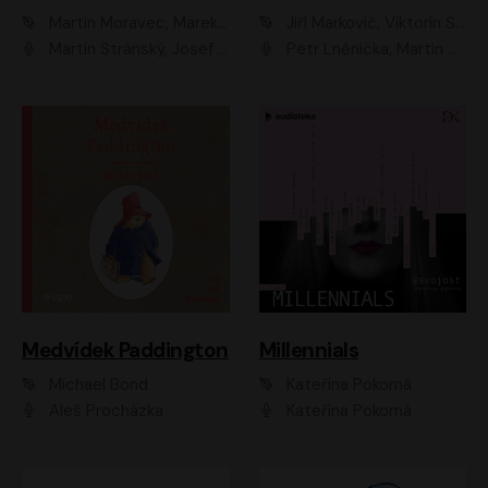
Martin Moravec, Marek Dvořák
Jiří Markovič, Viktorín Šulc
Martin Stránský, Josef Pejchal, Petra Bučková
Petr Lněnička, Martin Zahálka, Barbara Lukešová, Michal Zelenka
Medvídek Paddington
Millennials
Michael Bond
Kateřina Pokorná
Aleš Procházka
Kateřina Pokorná