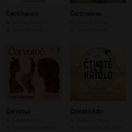
Černí baroni
Čerti nejsou
Miloslav Švandrlík
Zdeněk Svěrák
David Novotný
Zdeněk Svěrák
Červotoč
Čtvrté křídlo
Layla Martinez
Rebecca Yarros
Ivana Uhlířová, Helena Čermáková
Klára Oltová, Matouš Ruml