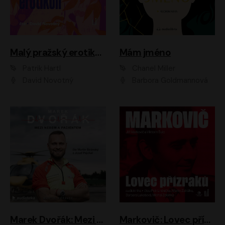
Malý pražský erotikon
Mám jméno
Patrik Hartl
Chanel Miller
David Novotný
Barbora Goldmannová
Marek Dvořák: Mezi nebem a pacientem
Markovič: Lovec přízraků