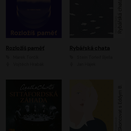
Rozložíš paměť
Rybářská chata
Marek Torčík
Stein Torleif Bjella
Vojtěch Hrabák
Jan Hájek