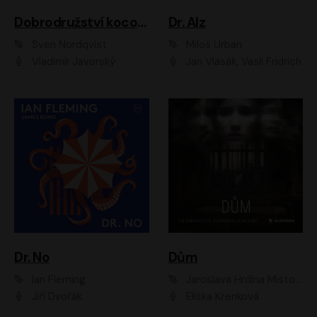
Dobrodružství kocoura Fiškuse a dědy Pettsona 1
Dr. Alz
Sven Nordqvist
Miloš Urban
Vladimír Javorský
Jan Vlasák, Vasil Fridrich
Dr. No
Dům
Ian Fleming
Jaroslava Hrdina Mištová
Jiří Dvořák
Eliška Křenková