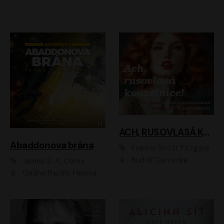
ACH, RUSOVLASÁ KOUZELNICE!
Abaddonova brána
Francis Scott Fitzgerald
Rudolf Červenka
James S. A. Corey
Ondřej Rychlý, Helena Dvořáková, Tereza Císařová, Jan Teplý, Jiří Vyorálek, Matěj Převrátil