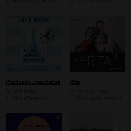
Igor Bareš, David Švehlík
Miroslav Táborský
Před sebou neutečeš
Rita
John Boyne
Marta Buchaca
Vlasta Peterková
Jakub Žáček, Martha Issová