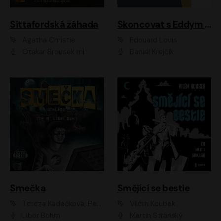
Sittafordská záhada
Skoncovat s Eddym B.
Agatha Christie
Édouard Louis
Otakar Brousek ml.
Daniel Krejčík
Smečka
Smějící se bestie
Tereza Kadečková, Petr Boček, Nelly Černohorská, Ondřej Kocáb, Ludmila Svozilová, Miroslav Pech, Karin Novotná, Jiří Sivok, Martin Štefko, Kateřina Malec Houfková, Tomáš Marton, Madla Pospíšilová Karasová, Michal Březina, Veronika Fiedlerová, Lukáš Vavrečka, Přemysl Krejčík, Mort Castle
Vilém Koubek
Libor Böhm
Martin Stránský