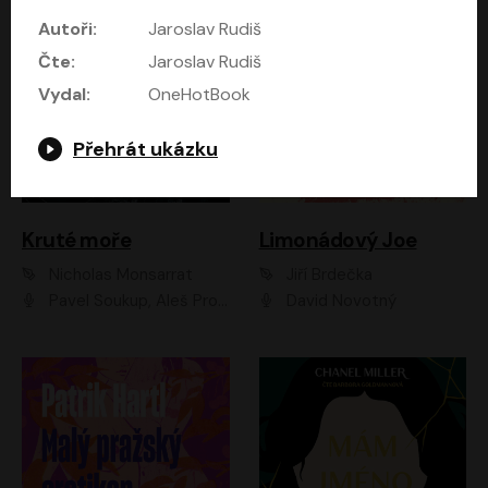
Autoři:
Jaroslav Rudiš
Čte:
Jaroslav Rudiš
Vydal:
OneHotBook
Přehrát ukázku
Kruté moře
Limonádový Joe
Nicholas Monsarrat
Jiří Brdečka
Pavel Soukup, Aleš Procházka, David Novotný, Marek Holý, Martin Preiss, Jakub Saic, Petr Neskusil, David Matásek, Vasil Fridrich, Pavel Rímský, Zuzana Slavíková, Zbyšek Horák, Martin Zahálka, Luboš Ondráček, Amélie Vránová, Andrea Elsnerová, Anna Theimerová, Antonín Navrátil, Apolena Velsová, Bohdan Tůma, Filip Jančík, Filip Švarc, Jan Škvor, Jiří Köhler, Kateřina Peřinová, Kristýna Nebeská, Kristýna Skružná, Ladislav Cigánek, Libor Terš, Lucie Timíková, Martin Hruška, Martin Stránský, Michal Holán, Michal Jagelka, Milada Vaňkátová, Oldřich Hajlich, Pavel Dytrt, Petr Burian, Petr Gelnar, Radek Hoppe, Radek Škvor, Radovan Vaculík, Richard Fiala, Robert Hájek, Robin Pařík, Roman Hajlich, Roman Říčař, Svatopluk Schuller, Terezie Taberyová, Valentina Vránová, Vojtěch hájek, Zuzana Kajnarová Říčařová
David Novotný