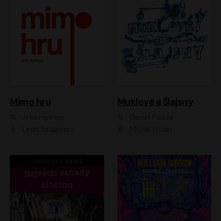
Muklové a Šlajsny
Mimo hru
Daniel Flasza
Jirka Hofreitr
Michal Holán
Leon Ibragimov