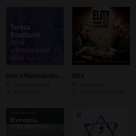
Dům v Matoušově ulici
Elity
Tereza Boučková
Jiří Havelka
Jitka Ježková
Anna Kameníková, Filip Březina, Jiří Lábus, Jiří Vyorálek, Klára Melíšková, Miloslav König, Miroslav Hanuš, Pavla Tomicová, Petr Lněnička, Richard Stanke, Taťjana Medveská, Václav Neužil, Vojtech Vondráček, Zdeněk Piškula