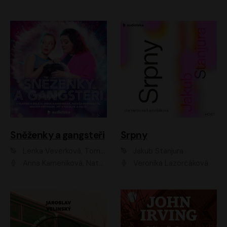
Sněženky a gangsteři
Srpny
Lenka Veverková, Tomáš Dianiška
Jakub Stanjura
Anna Kameníková, Nataša Bednářová, Tereza Hof, Taťjana Medvecká, Zuzana Slavíková, Šimon Krupa, Robert Mikluš, Jiří Vyorálek, Kryštof Hádek, Martin Hofmann, Martin Hruška
Veronika Lazorčáková