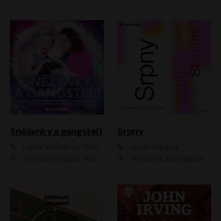
Sněženky a gangsteři
Srpny
Lenka Veverková, Tomáš Dianiška
Jakub Stanjura
Anna Kameníková, Nataša Bednářová, Tereza Hof, Taťjana Medvecká, Zuzana Slavíková, Šimon Krupa, Robert Mikluš, Jiří Vyorálek, Kryštof Hádek, Martin Hofmann, Martin Hruška
Veronika Lazorčáková