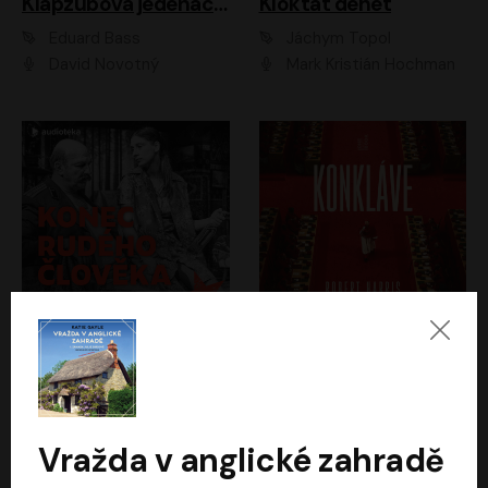
Klapzubova jedenáctka
Kloktat dehet
Eduard Bass
Jáchym Topol
David Novotný
Mark Kristián Hochman
Konec rudého člověka
Konkláve
Světlana Alexijevičová, Daniel Majling
Robert Harris
Jan Sklenář, Jan Staněk, Jan Vondráček, Johanna Tesařová, Klára Sedláčková Ottová, Magdalena Zimová, Marie Poulová, Martin Matejka, Miroslav Zavičár, Pavel Neškudla, Samuel Toman, Šimon Kučera, Štěpánka Fingerhutová, Tomáš Turek
Jan Kolařík
Vražda v anglické zahradě