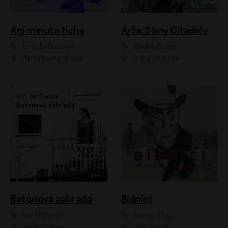
Ani minuta ticha
Arila: Stíny Citadely
Ema Labudová
Radek Starý
Anna Kameníková
Jitka Ježková
Betonová zahrada
Bídníci
Ian McEwan
Victor Hugo
Vasil Fridrich
Jan Vlasák