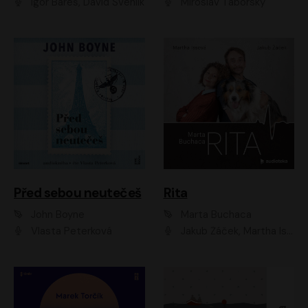
Igor Bareš, David Švehlík
Miroslav Táborský
Před sebou neutečeš
Rita
John Boyne
Marta Buchaca
Vlasta Peterková
Jakub Žáček, Martha Issová