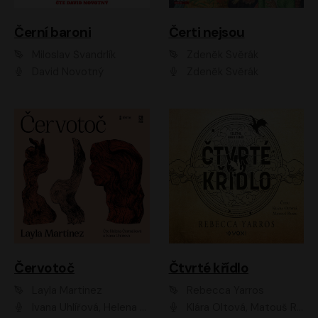
Černí baroni
Čerti nejsou
Miloslav Švandrlík
Zdeněk Svěrák
David Novotný
Zdeněk Svěrák
Červotoč
Čtvrté křídlo
Layla Martinez
Rebecca Yarros
Ivana Uhlířová, Helena Čermáková
Klára Oltová, Matouš Ruml