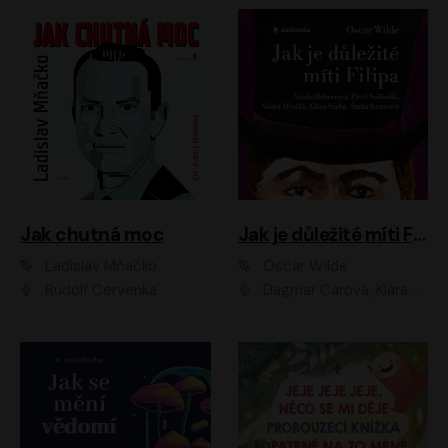
Jak chutná moc
Jak je důležité míti Filipa
Ladislav Mňačko
Oscar Wilde
Rudolf Červenka
Dagmar Čárová, Klára Suchá, Martin Hruška, Otakar Brousek ml., Pavel Neškudla, Radek Hoppe, Šárka Krausová, Vanda Hybnerová, Viktor Dvořák