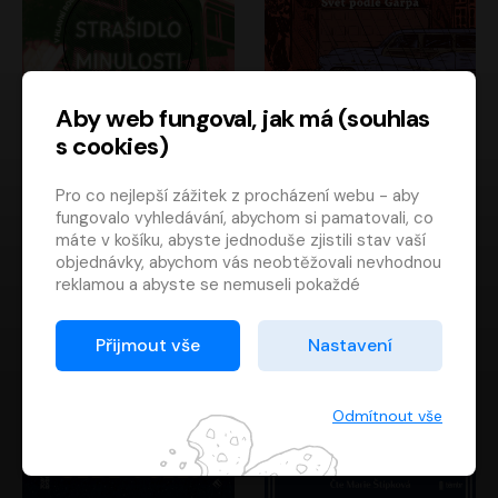
Aby web fungoval, jak má (souhlas
s cookies)
Strašidlo minulosti
Svět podle Garpa
Pro co nejlepší zážitek z procházení webu - aby
Jaroslav Velinský
John Irving
fungovalo vyhledávání, abychom si pamatovali, co
Libor Hruška
David Novotný
máte v košíku, abyste jednoduše zjistili stav vaší
objednávky, abychom vás neobtěžovali nevhodnou
reklamou a abyste se nemuseli pokaždé
přihlašovat.
Proto od vás potřebujeme souhlas se
Přijmout vše
Nastavení
zpracováním souborů cookies
, tj. malých souborů,
které se dočasně ukládají ve vašem prohlížeči.
Děkujeme, že nám ho dáte a pomůžete nám tak
Odmítnout vše
web zlepšovat.