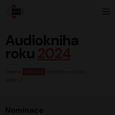
Hlavn
Men
Audiokniha roku
Audiokniha
roku
2024
Známe
vítěze
letošního ročníku
ankety!
Nominace