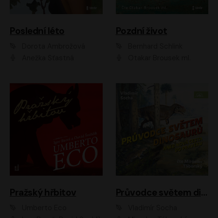
Poslední léto
Pozdní život
Dorota Ambrožová
Bernhard Schlink
Anežka Šťastná
Otakar Brousek ml.
Pražský hřbitov
Průvodce světem dinosaurů aneb Nová cesta do pravěku
Umberto Eco
Vladimír Socha