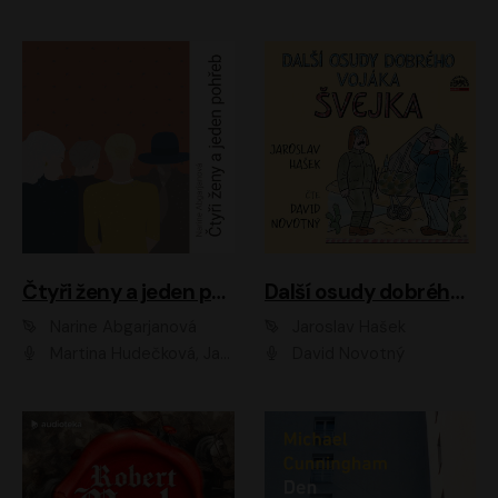
Čtyři ženy a jeden pohřeb
Další osudy dobrého vojáka Švejka
Narine Abgarjanová
Jaroslav Hašek
Martina Hudečková, Jaromír Meduna
David Novotný