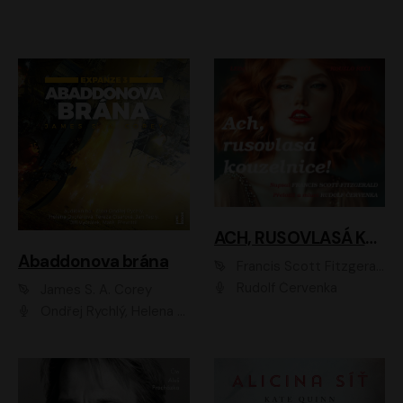
ACH, RUSOVLASÁ KOUZELNICE!
Abaddonova brána
Francis Scott Fitzgerald
Rudolf Červenka
James S. A. Corey
Ondřej Rychlý, Helena Dvořáková, Tereza Císařová, Jan Teplý, Jiří Vyorálek, Matěj Převrátil