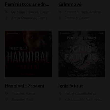
Feministkou snadno a rychle
Grimmové
Kateřina Lišková, Lucie Jarkovská
Kenneth Bøgh Andersen, Benni Bødker
Anita Krausová, Tereza Dočkalová
Ernesto Čekan
Hannibal - Zrození
Ignis fatuus
Thomas Harris
Petra Klabouchová
Jaroslav Plesl
Klára Suchá, Aleš Procházka