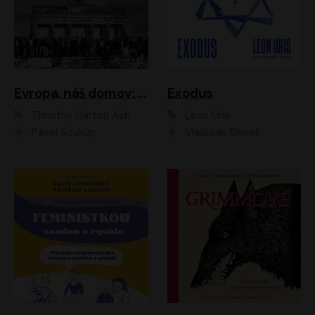
Evropa, náš domov: Od vylodění v Normandii po válku na Ukrajině
Exodus
Timothy Garton Ash
Leon Uris
Pavel Soukup
Vladislav Beneš