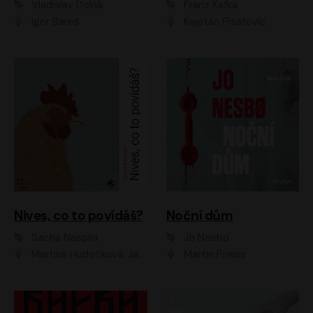
Vladislav Dolník
Franz Kafka
Igor Bareš
Kajetán Písařovic
Nives, co to povídáš?
Noční dům
Sacha Naspini
Jo Nesbo
Martina Hudečková, Jaromír Meduna, Zuzana Slavíková
Martin Preiss