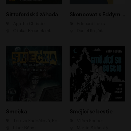
Sittafordská záhada
Skoncovat s Eddym B.
Agatha Christie
Édouard Louis
Otakar Brousek ml.
Daniel Krejčík
Smečka
Smějící se bestie
Tereza Kadečková, Petr Boček, Nelly Černohorská, Ondřej Kocáb, Ludmila Svozilová, Miroslav Pech, Karin Novotná, Jiří Sivok, Martin Štefko, Kateřina Malec Houfková, Tomáš Marton, Madla Pospíšilová Karasová, Michal Březina, Veronika Fiedlerová, Lukáš Vavrečka, Přemysl Krejčík, Mort Castle
Vilém Koubek
Libor Böhm
Martin Stránský