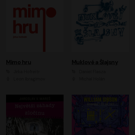
Muklové a Šlajsny
Mimo hru
Daniel Flasza
Jirka Hofreitr
Michal Holán
Leon Ibragimov