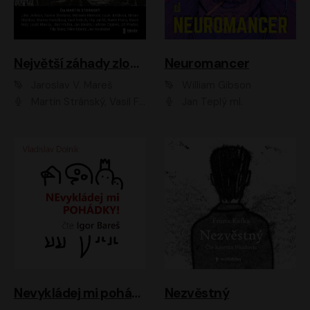
Největší záhady zločinu
Neuromancer
Jaroslav V. Mareš
William Gibson
Martin Stránský, Vasil Fridrich, Filip Jančík, Martin Preiss, Marek Holý, Lukáš Hlavica, Libor Hruška, Jan Maxián, Ladislav Cigánek, Jiří Ployhar, Filip Švarc, Vilém Udatný, Jan Vondráček, Jitka Ježková, Zuzana Slavíková, Michaela Klenková, Lucie Juřičková, Miriam Chytilová, Martina Hudečková
Jan Teplý ml.
Nevykládej mi pohádky
Nezvěstný