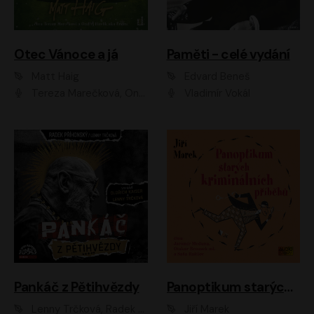
Otec Vánoce a já
Paměti - celé vydání
Matt Haig
Edvard Beneš
Tereza Marečková, Ondřej Endru Havlík
Vladimír Vokál
Pankáč z Pětihvězdy
Panoptikum starých kriminálních příběhů
Lenny Trčková, Radek Příhonský
Jiří Marek