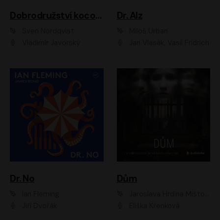
Dobrodružství kocoura Fiškuse a dědy Pettsona 1
Dr. Alz
Sven Nordqvist
Miloš Urban
Vladimír Javorský
Jan Vlasák, Vasil Fridrich
Dr. No
Dům
Ian Fleming
Jaroslava Hrdina Mištová
Jiří Dvořák
Eliška Křenková