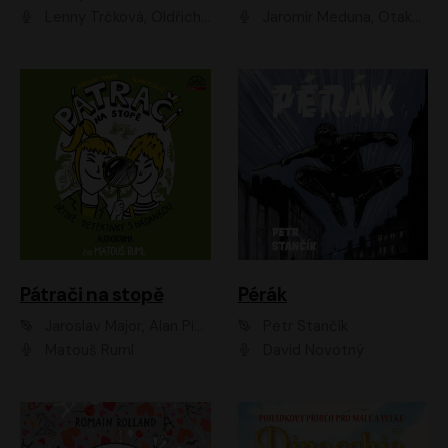
Lenny Trčková, Oldřich Kaiser
Jaromír Meduna, Otakar Brousek ml., Saša Rašilov
Pátrači na stopě
Pérák
Jaroslav Major, Alan Piskač
Petr Stančík
Matouš Ruml
David Novotný