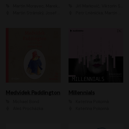
Martin Moravec, Marek Dvořák
Jiří Markovič, Viktorín Šulc
Martin Stránský, Josef Pejchal, Petra Bučková
Petr Lněnička, Martin Zahálka, Barbara Lukešová, Michal Zelenka
Medvídek Paddington
Millennials
Michael Bond
Kateřina Pokorná
Aleš Procházka
Kateřina Pokorná