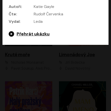
Autoři:
Katie Gayle
Čte:
Rudolf Červenka
Vydal:
Leda
Přehrát ukázku
Kruté moře
Limonádový Joe
Nicholas Monsarrat
Jiří Brdečka
Pavel Soukup, Aleš Procházka, David Novotný, Marek Holý, Martin Preiss, Jakub Saic, Petr Neskusil, David Matásek, Vasil Fridrich, Pavel Rímský, Zuzana Slavíková, Zbyšek Horák, Martin Zahálka, Luboš Ondráček, Amélie Vránová, Andrea Elsnerová, Anna Theimerová, Antonín Navrátil, Apolena Velsová, Bohdan Tůma, Filip Jančík, Filip Švarc, Jan Škvor, Jiří Köhler, Kateřina Peřinová, Kristýna Nebeská, Kristýna Skružná, Ladislav Cigánek, Libor Terš, Lucie Timíková, Martin Hruška, Martin Stránský, Michal Holán, Michal Jagelka, Milada Vaňkátová, Oldřich Hajlich, Pavel Dytrt, Petr Burian, Petr Gelnar, Radek Hoppe, Radek Škvor, Radovan Vaculík, Richard Fiala, Robert Hájek, Robin Pařík, Roman Hajlich, Roman Říčař, Svatopluk Schuller, Terezie Taberyová, Valentina Vránová, Vojtěch hájek, Zuzana Kajnarová Říčařová
David Novotný