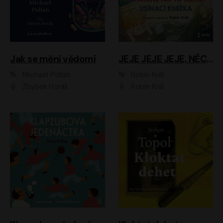
Jak se mění vědomí
JEJE JEJE JEJE, NĚCO SE MI DĚJE + PROBOUZECÍ KNÍŽKA + OPATRNĚ NA TO MRNĚ + USÍNACÍ KNÍŽKA
Michael Pollan
Robin Král
Zbyšek Horák
Robin Král