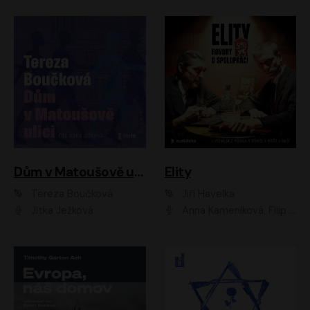
Dům v Matoušově ulici
Elity
Tereza Boučková
Jiří Havelka
Jitka Ježková
Anna Kameníková, Filip Březina, Jiří Lábus, Jiří Vyorálek, Klára Melíšková, Miloslav König, Miroslav Hanuš, Pavla Tomicová, Petr Lněnička, Richard Stanke, Taťjana Medveská, Václav Neužil, Vojtech Vondráček, Zdeněk Piškula