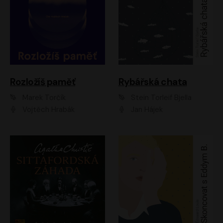
Rozložíš paměť
Rybářská chata
Marek Torčík
Stein Torleif Bjella
Vojtěch Hrabák
Jan Hájek