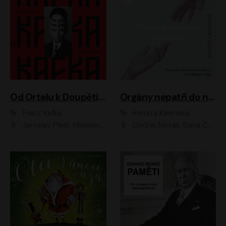
Od Ortelu k Doupěti – tucet Kafkových povídek
Orgány nepatří do nebe
Franz Kafka
Renata Kalenská
Jaroslav Plesl, Miloslav Mejzlík, David Novotný, Lukáš Hlavica, Jaromír Meduna, Václav Neužil, Otakar Brousek ml., Jan Holík, Václav Marhold
Ondřej Novák, Dana Černá, Martin Sláma, Petr Štěpán, Libor Hruška, Filip Jančík, Jakub Urbánek, Barbora Goldmannová, Karolína Zbořilová, Petra Šimberová, Richard Wágner, Klára Sochorová, Šárka Šildová, Zbyšek Horák, Anita Krausová