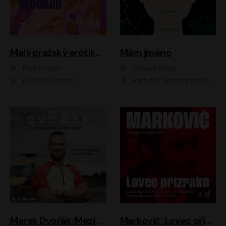
Malý pražský erotikon
Mám jméno
Patrik Hartl
Chanel Miller
David Novotný
Barbora Goldmannová
Marek Dvořák: Mezi nebem a pacientem
Markovič: Lovec přízraků