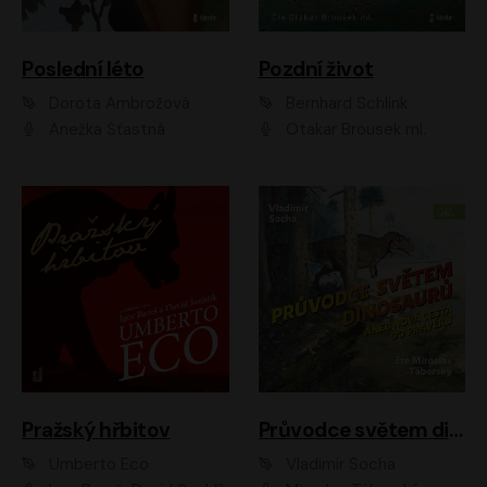
Poslední léto
Pozdní život
Dorota Ambrožová
Bernhard Schlink
Anežka Šťastná
Otakar Brousek ml.
Pražský hřbitov
Průvodce světem dinosaurů aneb Nová cesta do pravěku
Umberto Eco
Vladimír Socha