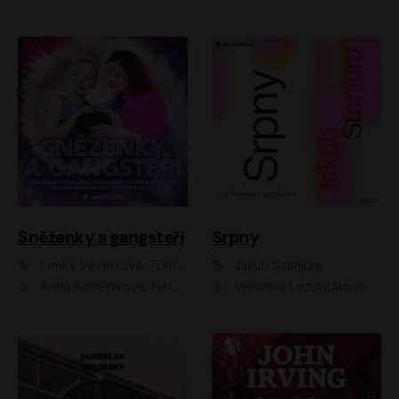
Sněženky a gangsteři
Srpny
Lenka Veverková, Tomáš Dianiška
Jakub Stanjura
Anna Kameníková, Nataša Bednářová, Tereza Hof, Taťjana Medvecká, Zuzana Slavíková, Šimon Krupa, Robert Mikluš, Jiří Vyorálek, Kryštof Hádek, Martin Hofmann, Martin Hruška
Veronika Lazorčáková