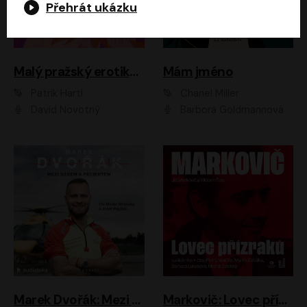
Přehrát ukázku
Malý pražský erotikon
Mám jméno
Patrik Hartl
Chanel Miller
David Novotný
Barbora Goldmannová
Marek Dvořák: Mezi nebem a pacientem
Markovič: Lovec přízraků