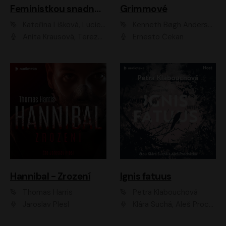
Feministkou snadno a rychle
Grimmové
Kateřina Lišková, Lucie Jarkovská
Kenneth Bøgh Andersen, Benni Bødker
Anita Krausová, Tereza Dočkalová
Ernesto Čekan
Hannibal - Zrození
Ignis fatuus
Thomas Harris
Petra Klabouchová
Jaroslav Plesl
Klára Suchá, Aleš Procházka