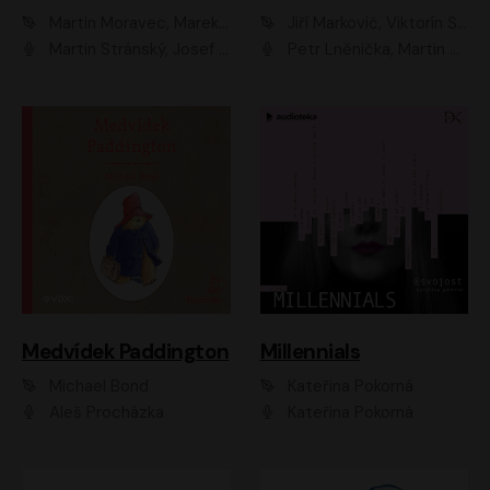
Martin Moravec, Marek Dvořák
Jiří Markovič, Viktorín Šulc
Martin Stránský, Josef Pejchal, Petra Bučková
Petr Lněnička, Martin Zahálka, Barbara Lukešová, Michal Zelenka
Medvídek Paddington
Millennials
Michael Bond
Kateřina Pokorná
Aleš Procházka
Kateřina Pokorná