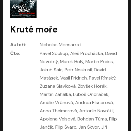
Klapzubova jedenáctka
Kloktat dehet
Eduard Bass
Jáchym Topol
David Novotný
Mark Kristián Hochman
Kruté moře
Autoři:
Nicholas Monsarrat
Čte:
Pavel Soukup, Aleš Procházka, David
Novotný, Marek Holý, Martin Preiss,
Jakub Saic, Petr Neskusil, David
Matásek, Vasil Fridrich, Pavel Rímský,
Zuzana Slavíková, Zbyšek Horák,
Martin Zahálka, Luboš Ondráček,
Konec rudého člověka
Konkláve
Amélie Vránová, Andrea Elsnerová,
Světlana Alexijevičová, Daniel Majling
Robert Harris
Anna Theimerová, Antonín Navrátil,
Jan Sklenář, Jan Staněk, Jan Vondráček, Johanna Tesařová, Klára Sedláčková Ottová, Magdalena Zimová, Marie Poulová, Martin Matejka, Miroslav Zavičár, Pavel Neškudla, Samuel Toman, Šimon Kučera, Štěpánka Fingerhutová, Tomáš Turek
Jan Kolařík
Apolena Velsová, Bohdan Tůma, Filip
Jančík, Filip Švarc, Jan Škvor, Jiří