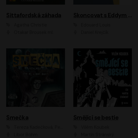
Sittafordská záhada
Skoncovat s Eddym B.
Agatha Christie
Édouard Louis
Otakar Brousek ml.
Daniel Krejčík
Smečka
Smějící se bestie
Tereza Kadečková, Petr Boček, Nelly Černohorská, Ondřej Kocáb, Ludmila Svozilová, Miroslav Pech, Karin Novotná, Jiří Sivok, Martin Štefko, Kateřina Malec Houfková, Tomáš Marton, Madla Pospíšilová Karasová, Michal Březina, Veronika Fiedlerová, Lukáš Vavrečka, Přemysl Krejčík, Mort Castle
Vilém Koubek
Libor Böhm
Martin Stránský