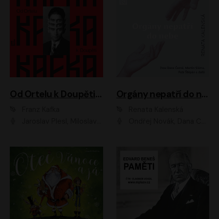
Od Ortelu k Doupěti – tucet Kafkových povídek
Orgány nepatří do nebe
Franz Kafka
Renata Kalenská
Jaroslav Plesl, Miloslav Mejzlík, David Novotný, Lukáš Hlavica, Jaromír Meduna, Václav Neužil, Otakar Brousek ml., Jan Holík, Václav Marhold
Ondřej Novák, Dana Černá, Martin Sláma, Petr Štěpán, Libor Hruška, Filip Jančík, Jakub Urbánek, Barbora Goldmannová, Karolína Zbořilová, Petra Šimberová, Richard Wágner, Klára Sochorová, Šárka Šildová, Zbyšek Horák, Anita Krausová