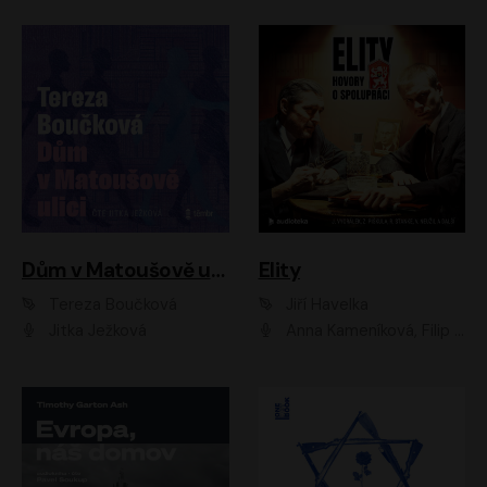
Dům v Matoušově ulici
Elity
Tereza Boučková
Jiří Havelka
Jitka Ježková
Anna Kameníková, Filip Březina, Jiří Lábus, Jiří Vyorálek, Klára Melíšková, Miloslav König, Miroslav Hanuš, Pavla Tomicová, Petr Lněnička, Richard Stanke, Taťjana Medveská, Václav Neužil, Vojtech Vondráček, Zdeněk Piškula