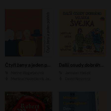
Čtyři ženy a jeden pohřeb
Další osudy dobrého vojáka Švejka
Narine Abgarjanová
Jaroslav Hašek
Martina Hudečková, Jaromír Meduna
David Novotný