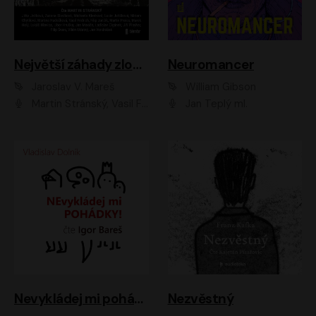
Největší záhady zločinu
Neuromancer
Jaroslav V. Mareš
William Gibson
Martin Stránský, Vasil Fridrich, Filip Jančík, Martin Preiss, Marek Holý, Lukáš Hlavica, Libor Hruška, Jan Maxián, Ladislav Cigánek, Jiří Ployhar, Filip Švarc, Vilém Udatný, Jan Vondráček, Jitka Ježková, Zuzana Slavíková, Michaela Klenková, Lucie Juřičková, Miriam Chytilová, Martina Hudečková
Jan Teplý ml.
Nevykládej mi pohádky
Nezvěstný