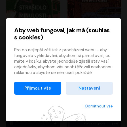
Aby web fungoval, jak má (souhlas
s cookies)
Strašidlo minulosti
Svět podle Garpa
Pro co nejlepší zážitek z procházení webu - aby
Jaroslav Velinský
John Irving
fungovalo vyhledávání, abychom si pamatovali, co
Libor Hruška
David Novotný
máte v košíku, abyste jednoduše zjistili stav vaší
objednávky, abychom vás neobtěžovali nevhodnou
reklamou a abyste se nemuseli pokaždé
přihlašovat.
Proto od vás potřebujeme souhlas se
Přijmout vše
Nastavení
zpracováním souborů cookies
, tj. malých souborů,
které se dočasně ukládají ve vašem prohlížeči.
Děkujeme, že nám ho dáte a pomůžete nám tak
Odmítnout vše
web zlepšovat.