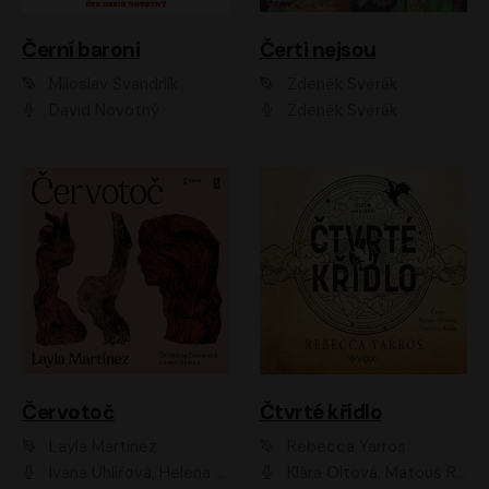
Černí baroni
Čerti nejsou
Miloslav Švandrlík
Zdeněk Svěrák
David Novotný
Zdeněk Svěrák
Červotoč
Čtvrté křídlo
Layla Martinez
Rebecca Yarros
Ivana Uhlířová, Helena Čermáková
Klára Oltová, Matouš Ruml