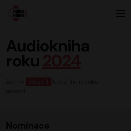
Hlavn
Men
Audiokniha roku
Audiokniha
roku
2024
Známe
vítěze
letošního ročníku
ankety!
Nominace