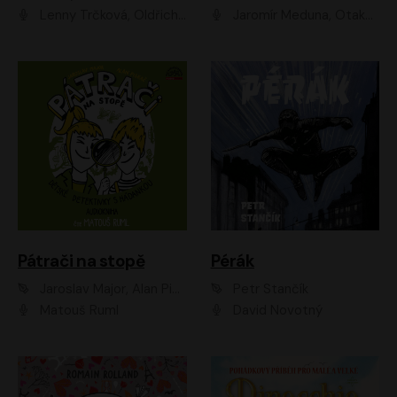
Lenny Trčková, Oldřich Kaiser
Jaromír Meduna, Otakar Brousek ml., Saša Rašilov
Pátrači na stopě
Pérák
Jaroslav Major, Alan Piskač
Petr Stančík
Matouš Ruml
David Novotný