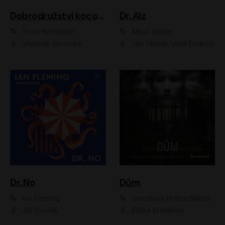
Dobrodružství kocoura Fiškuse a dědy Pettsona 1
Dr. Alz
Sven Nordqvist
Miloš Urban
Vladimír Javorský
Jan Vlasák, Vasil Fridrich
Dr. No
Dům
Ian Fleming
Jaroslava Hrdina Mištová
Jiří Dvořák
Eliška Křenková