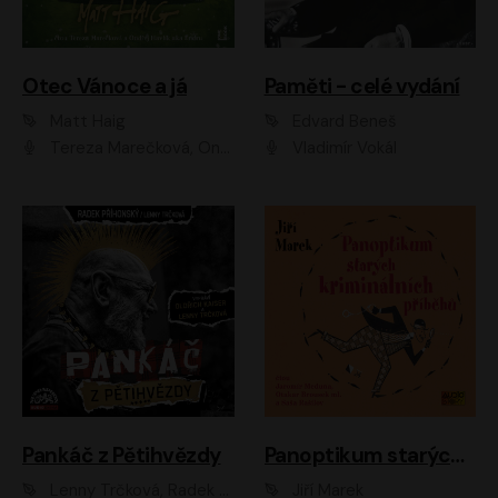
Otec Vánoce a já
Paměti - celé vydání
Matt Haig
Edvard Beneš
Tereza Marečková, Ondřej Endru Havlík
Vladimír Vokál
Pankáč z Pětihvězdy
Panoptikum starých kriminálních příběhů
Lenny Trčková, Radek Příhonský
Jiří Marek