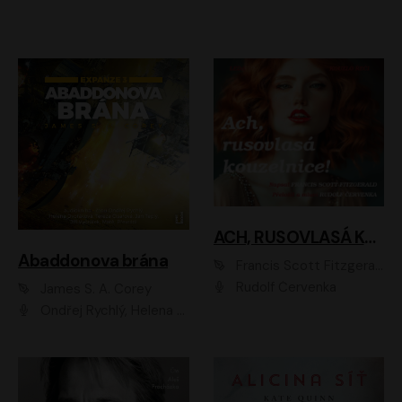
ACH, RUSOVLASÁ KOUZELNICE!
Abaddonova brána
Francis Scott Fitzgerald
Rudolf Červenka
James S. A. Corey
Ondřej Rychlý, Helena Dvořáková, Tereza Císařová, Jan Teplý, Jiří Vyorálek, Matěj Převrátil