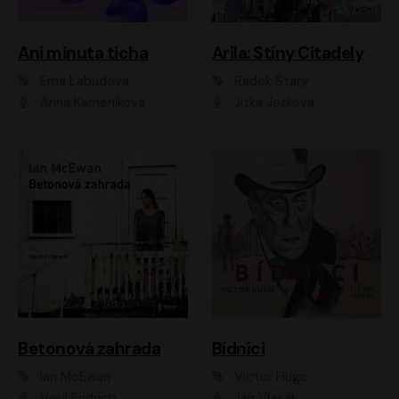
Ani minuta ticha
Arila: Stíny Citadely
Ema Labudová
Radek Starý
Anna Kameníková
Jitka Ježková
Betonová zahrada
Bídníci
Ian McEwan
Victor Hugo
Vasil Fridrich
Jan Vlasák