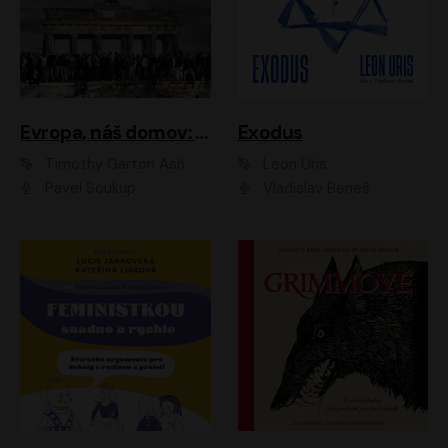
Evropa, náš domov: Od vylodění v Normandii po válku na Ukrajině
Exodus
Timothy Garton Ash
Leon Uris
Pavel Soukup
Vladislav Beneš