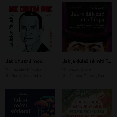
Jak chutná moc
Jak je důležité míti Filipa
Ladislav Mňačko
Oscar Wilde
Rudolf Červenka
Dagmar Čárová, Klára Suchá, Martin Hruška, Otakar Brousek ml., Pavel Neškudla, Radek Hoppe, Šárka Krausová, Vanda Hybnerová, Viktor Dvořák