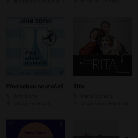
Igor Bareš, David Švehlík
Miroslav Táborský
Před sebou neutečeš
Rita
John Boyne
Marta Buchaca
Vlasta Peterková
Jakub Žáček, Martha Issová