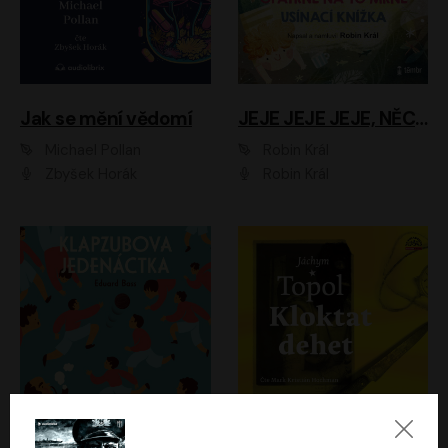
Jak se mění vědomí
JEJE JEJE JEJE, NĚCO SE MI DĚJE + PROBOUZECÍ KNÍŽKA + OPATRNĚ NA TO MRNĚ + USÍNACÍ KNÍŽKA
Michael Pollan
Robin Král
Zbyšek Horák
Robin Král