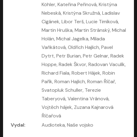
Köhler, Kateřina Peřinová, Kristýna
Nebeská, Kristýna Skružná, Ladislav
Cigánek, Libor Terš, Lucie Timíková,
Martin Hruška, Martin Stránský, Michal
Holán, Michal Jagelka, Milada
Vaňkátová, Oldřich Hajlich, Pavel
Dytrt, Petr Burian, Petr Gelnar, Radek
Hoppe, Radek Škvor, Radovan Vaculík,
Kruté moře
Limonádový Joe
Richard Fiala, Robert Hájek, Robin
Nicholas Monsarrat
Jiří Brdečka
Pařík, Roman Hajlich, Roman Říčař,
Pavel Soukup, Aleš Procházka, David Novotný, Marek Holý, Martin Preiss, Jakub Saic, Petr Neskusil, David Matásek, Vasil Fridrich, Pavel Rímský, Zuzana Slavíková, Zbyšek Horák, Martin Zahálka, Luboš Ondráček, Amélie Vránová, Andrea Elsnerová, Anna Theimerová, Antonín Navrátil, Apolena Velsová, Bohdan Tůma, Filip Jančík, Filip Švarc, Jan Škvor, Jiří Köhler, Kateřina Peřinová, Kristýna Nebeská, Kristýna Skružná, Ladislav Cigánek, Libor Terš, Lucie Timíková, Martin Hruška, Martin Stránský, Michal Holán, Michal Jagelka, Milada Vaňkátová, Oldřich Hajlich, Pavel Dytrt, Petr Burian, Petr Gelnar, Radek Hoppe, Radek Škvor, Radovan Vaculík, Richard Fiala, Robert Hájek, Robin Pařík, Roman Hajlich, Roman Říčař, Svatopluk Schuller, Terezie Taberyová, Valentina Vránová, Vojtěch hájek, Zuzana Kajnarová Říčařová
David Novotný
Svatopluk Schuller, Terezie
Taberyová, Valentina Vránová,
Vojtěch hájek, Zuzana Kajnarová
Říčařová
Vydal:
Audioteka, Naše vojsko