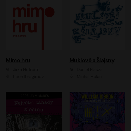
Muklové a Šlajsny
Mimo hru
Daniel Flasza
Jirka Hofreitr
Michal Holán
Leon Ibragimov