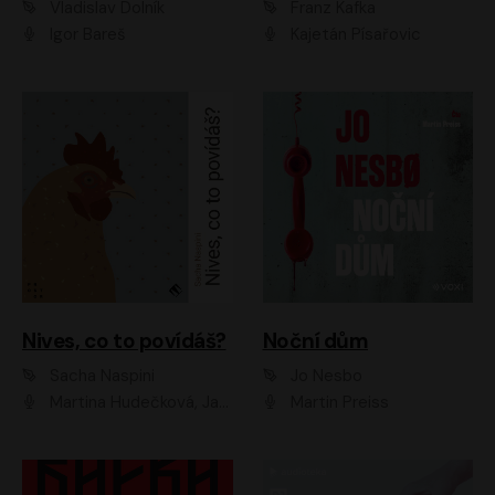
Vladislav Dolník
Franz Kafka
Igor Bareš
Kajetán Písařovic
Nives, co to povídáš?
Noční dům
Sacha Naspini
Jo Nesbo
Martina Hudečková, Jaromír Meduna, Zuzana Slavíková
Martin Preiss