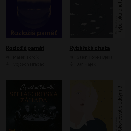
Rozložíš paměť
Rybářská chata
Marek Torčík
Stein Torleif Bjella
Vojtěch Hrabák
Jan Hájek