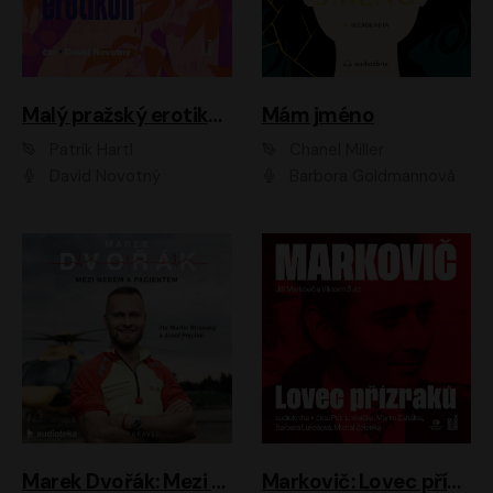
Malý pražský erotikon
Mám jméno
Patrik Hartl
Chanel Miller
David Novotný
Barbora Goldmannová
Marek Dvořák: Mezi nebem a pacientem
Markovič: Lovec přízraků