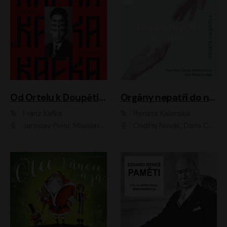
Od Ortelu k Doupěti – tucet Kafkových povídek
Orgány nepatří do nebe
Franz Kafka
Renata Kalenská
Jaroslav Plesl, Miloslav Mejzlík, David Novotný, Lukáš Hlavica, Jaromír Meduna, Václav Neužil, Otakar Brousek ml., Jan Holík, Václav Marhold
Ondřej Novák, Dana Černá, Martin Sláma, Petr Štěpán, Libor Hruška, Filip Jančík, Jakub Urbánek, Barbora Goldmannová, Karolína Zbořilová, Petra Šimberová, Richard Wágner, Klára Sochorová, Šárka Šildová, Zbyšek Horák, Anita Krausová