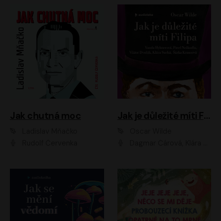
Jak chutná moc
Jak je důležité míti Filipa
Ladislav Mňačko
Oscar Wilde
Rudolf Červenka
Dagmar Čárová, Klára Suchá, Martin Hruška, Otakar Brousek ml., Pavel Neškudla, Radek Hoppe, Šárka Krausová, Vanda Hybnerová, Viktor Dvořák