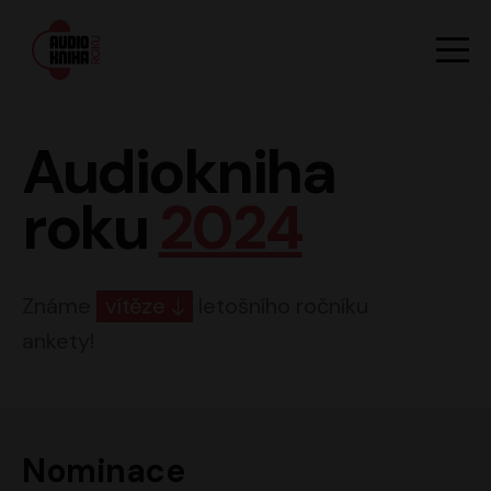
Hlavn
Men
Audiokniha roku
Audiokniha
roku
2024
Známe
vítěze
letošního ročníku
ankety!
Nominace