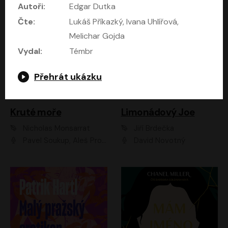
Autoři:
Edgar Dutka
Čte:
Lukáš Příkazký, Ivana Uhlířová,
Melichar Gojda
Vydal:
Témbr
Přehrát ukázku
Kruté moře
Limonádový Joe
Nicholas Monsarrat
Jiří Brdečka
Pavel Soukup, Aleš Procházka, David Novotný, Marek Holý, Martin Preiss, Jakub Saic, Petr Neskusil, David Matásek, Vasil Fridrich, Pavel Rímský, Zuzana Slavíková, Zbyšek Horák, Martin Zahálka, Luboš Ondráček, Amélie Vránová, Andrea Elsnerová, Anna Theimerová, Antonín Navrátil, Apolena Velsová, Bohdan Tůma, Filip Jančík, Filip Švarc, Jan Škvor, Jiří Köhler, Kateřina Peřinová, Kristýna Nebeská, Kristýna Skružná, Ladislav Cigánek, Libor Terš, Lucie Timíková, Martin Hruška, Martin Stránský, Michal Holán, Michal Jagelka, Milada Vaňkátová, Oldřich Hajlich, Pavel Dytrt, Petr Burian, Petr Gelnar, Radek Hoppe, Radek Škvor, Radovan Vaculík, Richard Fiala, Robert Hájek, Robin Pařík, Roman Hajlich, Roman Říčař, Svatopluk Schuller, Terezie Taberyová, Valentina Vránová, Vojtěch hájek, Zuzana Kajnarová Říčařová
David Novotný