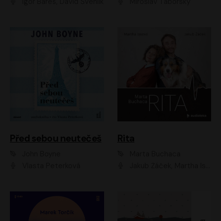
Igor Bareš, David Švehlík
Miroslav Táborský
Před sebou neutečeš
Rita
John Boyne
Marta Buchaca
Vlasta Peterková
Jakub Žáček, Martha Issová