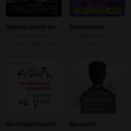
Největší záhady zločinu
Neuromancer
Jaroslav V. Mareš
William Gibson
Martin Stránský, Vasil Fridrich, Filip Jančík, Martin Preiss, Marek Holý, Lukáš Hlavica, Libor Hruška, Jan Maxián, Ladislav Cigánek, Jiří Ployhar, Filip Švarc, Vilém Udatný, Jan Vondráček, Jitka Ježková, Zuzana Slavíková, Michaela Klenková, Lucie Juřičková, Miriam Chytilová, Martina Hudečková
Jan Teplý ml.
Nevykládej mi pohádky
Nezvěstný