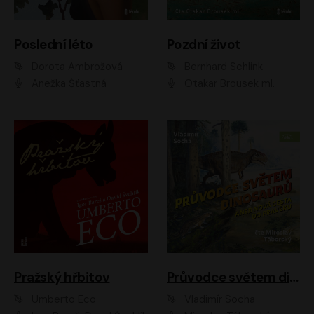
Poslední léto
Pozdní život
Dorota Ambrožová
Bernhard Schlink
Anežka Šťastná
Otakar Brousek ml.
Pražský hřbitov
Průvodce světem dinosaurů aneb Nová cesta do pravěku
Umberto Eco
Vladimír Socha