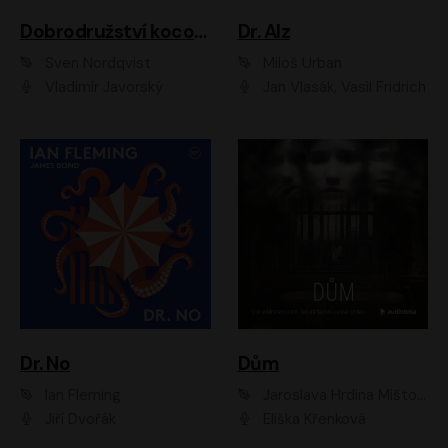
Dobrodružství kocoura Fiškuse a dědy Pettsona 1
Dr. Alz
Sven Nordqvist
Miloš Urban
Vladimír Javorský
Jan Vlasák, Vasil Fridrich
Dr. No
Dům
Ian Fleming
Jaroslava Hrdina Mištová
Jiří Dvořák
Eliška Křenková