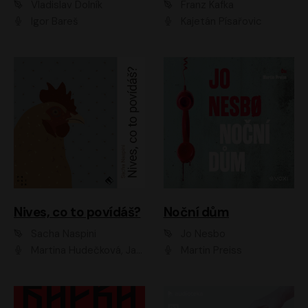
Vladislav Dolník
Franz Kafka
Igor Bareš
Kajetán Písařovic
Nives, co to povídáš?
Noční dům
Sacha Naspini
Jo Nesbo
Martina Hudečková, Jaromír Meduna, Zuzana Slavíková
Martin Preiss