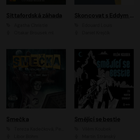
Sittafordská záhada
Skoncovat s Eddym B.
Agatha Christie
Édouard Louis
Otakar Brousek ml.
Daniel Krejčík
Smečka
Smějící se bestie
Tereza Kadečková, Petr Boček, Nelly Černohorská, Ondřej Kocáb, Ludmila Svozilová, Miroslav Pech, Karin Novotná, Jiří Sivok, Martin Štefko, Kateřina Malec Houfková, Tomáš Marton, Madla Pospíšilová Karasová, Michal Březina, Veronika Fiedlerová, Lukáš Vavrečka, Přemysl Krejčík, Mort Castle
Vilém Koubek
Libor Böhm
Martin Stránský