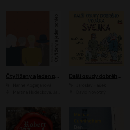
Čtyři ženy a jeden pohřeb
Další osudy dobrého vojáka Švejka
Narine Abgarjanová
Jaroslav Hašek
Martina Hudečková, Jaromír Meduna
David Novotný