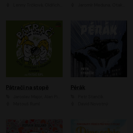
Lenny Trčková, Oldřich Kaiser
Jaromír Meduna, Otakar Brousek ml., Saša Rašilov
Pátrači na stopě
Pérák
Jaroslav Major, Alan Piskač
Petr Stančík
Matouš Ruml
David Novotný