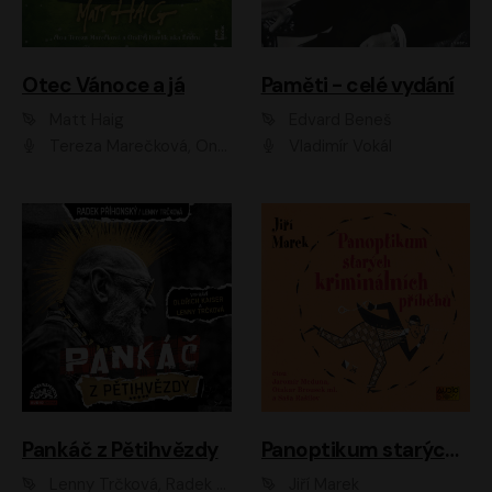
Otec Vánoce a já
Paměti - celé vydání
Matt Haig
Edvard Beneš
Tereza Marečková, Ondřej Endru Havlík
Vladimír Vokál
Pankáč z Pětihvězdy
Panoptikum starých kriminálních příběhů
Lenny Trčková, Radek Příhonský
Jiří Marek