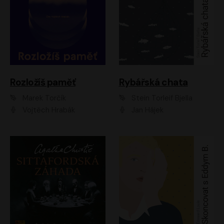
Rozložíš paměť
Rybářská chata
Marek Torčík
Stein Torleif Bjella
Vojtěch Hrabák
Jan Hájek