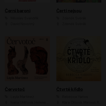
Černí baroni
Čerti nejsou
Miloslav Švandrlík
Zdeněk Svěrák
David Novotný
Zdeněk Svěrák
Červotoč
Čtvrté křídlo
Layla Martinez
Rebecca Yarros
Ivana Uhlířová, Helena Čermáková
Klára Oltová, Matouš Ruml