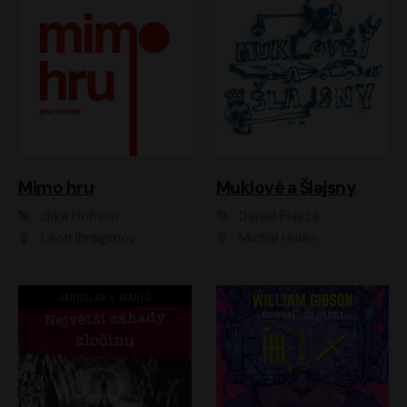
Muklové a Šlajsny
Mimo hru
Daniel Flasza
Jirka Hofreitr
Michal Holán
Leon Ibragimov