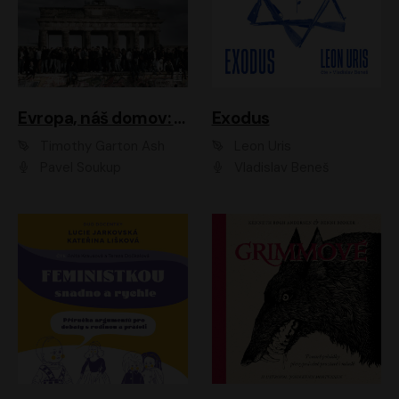
Evropa, náš domov: Od vylodění v Normandii po válku na Ukrajině
Exodus
Timothy Garton Ash
Leon Uris
Pavel Soukup
Vladislav Beneš