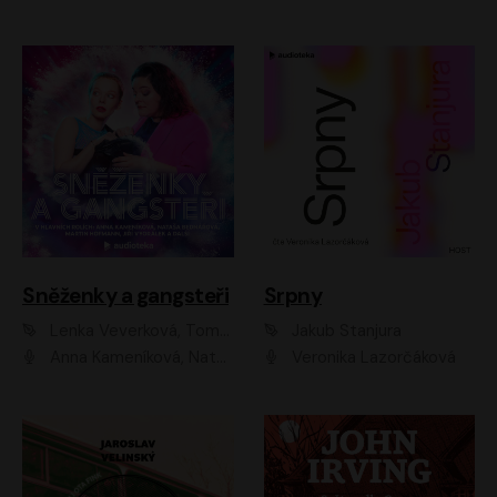
Sněženky a gangsteři
Srpny
Lenka Veverková, Tomáš Dianiška
Jakub Stanjura
Anna Kameníková, Nataša Bednářová, Tereza Hof, Taťjana Medvecká, Zuzana Slavíková, Šimon Krupa, Robert Mikluš, Jiří Vyorálek, Kryštof Hádek, Martin Hofmann, Martin Hruška
Veronika Lazorčáková