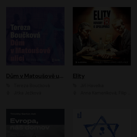
Dům v Matoušově ulici
Elity
Tereza Boučková
Jiří Havelka
Jitka Ježková
Anna Kameníková, Filip Březina, Jiří Lábus, Jiří Vyorálek, Klára Melíšková, Miloslav König, Miroslav Hanuš, Pavla Tomicová, Petr Lněnička, Richard Stanke, Taťjana Medveská, Václav Neužil, Vojtech Vondráček, Zdeněk Piškula