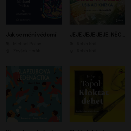
Jak se mění vědomí
JEJE JEJE JEJE, NĚCO SE MI DĚJE + PROBOUZECÍ KNÍŽKA + OPATRNĚ NA TO MRNĚ + USÍNACÍ KNÍŽKA
Michael Pollan
Robin Král
Zbyšek Horák
Robin Král