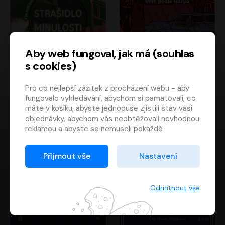
Aby web fungoval, jak má (souhlas
s cookies)
Strašidlo minulosti
Svět podle Garpa
Pro co nejlepší zážitek z procházení webu - aby
Jaroslav Velinský
John Irving
fungovalo vyhledávání, abychom si pamatovali, co
Libor Hruška
David Novotný
máte v košíku, abyste jednoduše zjistili stav vaší
objednávky, abychom vás neobtěžovali nevhodnou
reklamou a abyste se nemuseli pokaždé
přihlašovat.
Proto od vás potřebujeme souhlas se
Přijmout vše
Nastavení
zpracováním souborů cookies
, tj. malých souborů,
které se dočasně ukládají ve vašem prohlížeči.
Děkujeme, že nám ho dáte a pomůžete nám tak
Odmítnout vše
web zlepšovat.