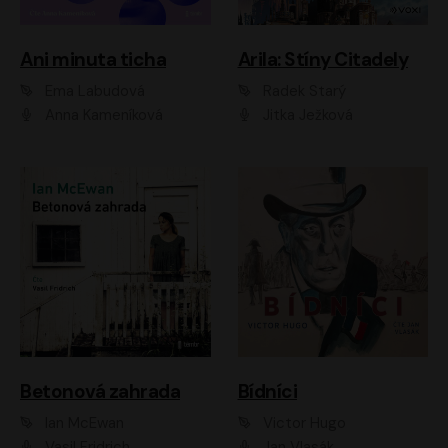
Ani minuta ticha
Arila: Stíny Citadely
Ema Labudová
Radek Starý
Anna Kameníková
Jitka Ježková
Betonová zahrada
Bídníci
Ian McEwan
Victor Hugo
Vasil Fridrich
Jan Vlasák