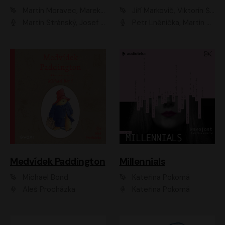
Martin Moravec, Marek Dvořák
Jiří Markovič, Viktorín Šulc
Martin Stránský, Josef Pejchal, Petra Bučková
Petr Lněnička, Martin Zahálka, Barbara Lukešová, Michal Zelenka
Medvídek Paddington
Millennials
Michael Bond
Kateřina Pokorná
Aleš Procházka
Kateřina Pokorná