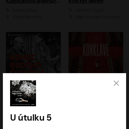
Klapzubova jedenáctka
Kloktat dehet
Eduard Bass
Jáchym Topol
David Novotný
Mark Kristián Hochman
Konec rudého člověka
Konkláve
Světlana Alexijevičová, Daniel Majling
Robert Harris
Jan Sklenář, Jan Staněk, Jan Vondráček, Johanna Tesařová, Klára Sedláčková Ottová, Magdalena Zimová, Marie Poulová, Martin Matejka, Miroslav Zavičár, Pavel Neškudla, Samuel Toman, Šimon Kučera, Štěpánka Fingerhutová, Tomáš Turek
Jan Kolařík
U útulku 5