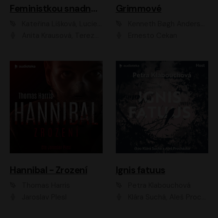
Feministkou snadno a rychle
Grimmové
Kateřina Lišková, Lucie Jarkovská
Kenneth Bøgh Andersen, Benni Bødker
Anita Krausová, Tereza Dočkalová
Ernesto Čekan
Hannibal - Zrození
Ignis fatuus
Thomas Harris
Petra Klabouchová
Jaroslav Plesl
Klára Suchá, Aleš Procházka