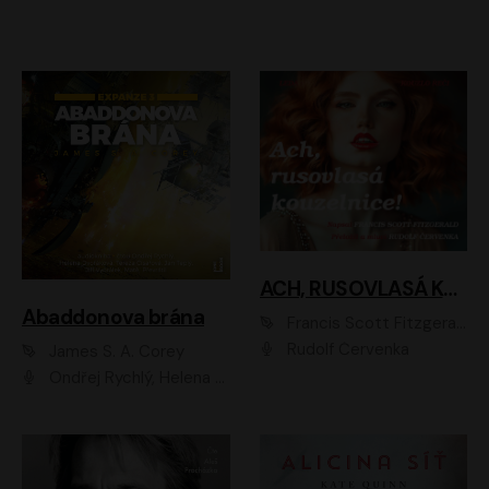
ACH, RUSOVLASÁ KOUZELNICE!
Abaddonova brána
Francis Scott Fitzgerald
Rudolf Červenka
James S. A. Corey
Ondřej Rychlý, Helena Dvořáková, Tereza Císařová, Jan Teplý, Jiří Vyorálek, Matěj Převrátil