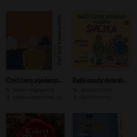
Čtyři ženy a jeden pohřeb
Další osudy dobrého vojáka Švejka
Narine Abgarjanová
Jaroslav Hašek
Martina Hudečková, Jaromír Meduna
David Novotný