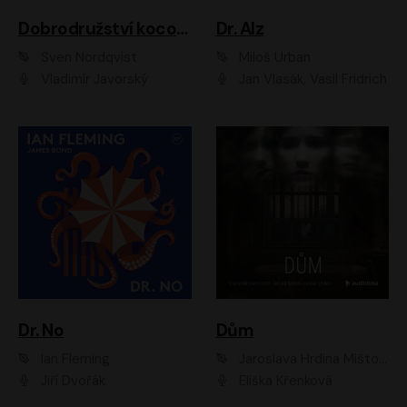
Dobrodružství kocoura Fiškuse a dědy Pettsona 1
Dr. Alz
Sven Nordqvist
Miloš Urban
Vladimír Javorský
Jan Vlasák, Vasil Fridrich
Dr. No
Dům
Ian Fleming
Jaroslava Hrdina Mištová
Jiří Dvořák
Eliška Křenková