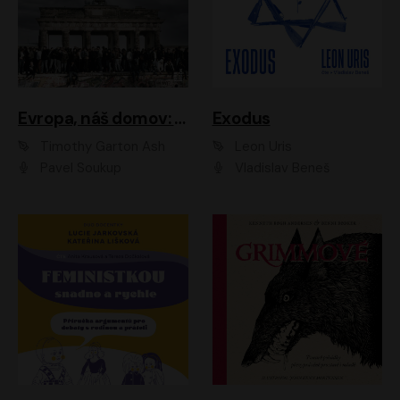
Evropa, náš domov: Od vylodění v Normandii po válku na Ukrajině
Exodus
Timothy Garton Ash
Leon Uris
Pavel Soukup
Vladislav Beneš