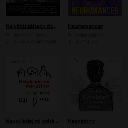
Největší záhady zločinu
Neuromancer
Jaroslav V. Mareš
William Gibson
Martin Stránský, Vasil Fridrich, Filip Jančík, Martin Preiss, Marek Holý, Lukáš Hlavica, Libor Hruška, Jan Maxián, Ladislav Cigánek, Jiří Ployhar, Filip Švarc, Vilém Udatný, Jan Vondráček, Jitka Ježková, Zuzana Slavíková, Michaela Klenková, Lucie Juřičková, Miriam Chytilová, Martina Hudečková
Jan Teplý ml.
Nevykládej mi pohádky
Nezvěstný