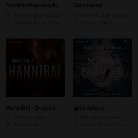
Feministkou snadno a rychle
Grimmové
Kateřina Lišková, Lucie Jarkovská
Kenneth Bøgh Andersen, Benni Bødker
Anita Krausová, Tereza Dočkalová
Ernesto Čekan
Hannibal - Zrození
Ignis fatuus
Thomas Harris
Petra Klabouchová
Jaroslav Plesl
Klára Suchá, Aleš Procházka