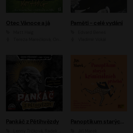
Otec Vánoce a já
Paměti - celé vydání
Matt Haig
Edvard Beneš
Tereza Marečková, Ondřej Endru Havlík
Vladimír Vokál
Pankáč z Pětihvězdy
Panoptikum starých kriminálních příběhů
Lenny Trčková, Radek Příhonský
Jiří Marek