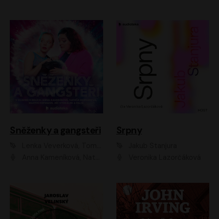
Sněženky a gangsteři
Srpny
Lenka Veverková, Tomáš Dianiška
Jakub Stanjura
Anna Kameníková, Nataša Bednářová, Tereza Hof, Taťjana Medvecká, Zuzana Slavíková, Šimon Krupa, Robert Mikluš, Jiří Vyorálek, Kryštof Hádek, Martin Hofmann, Martin Hruška
Veronika Lazorčáková