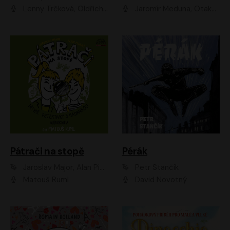
Lenny Trčková, Oldřich Kaiser
Jaromír Meduna, Otakar Brousek ml., Saša Rašilov
Pátrači na stopě
Pérák
Jaroslav Major, Alan Piskač
Petr Stančík
Matouš Ruml
David Novotný