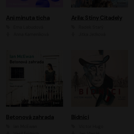
Ani minuta ticha
Arila: Stíny Citadely
Ema Labudová
Radek Starý
Anna Kameníková
Jitka Ježková
Betonová zahrada
Bídníci
Ian McEwan
Victor Hugo
Vasil Fridrich
Jan Vlasák