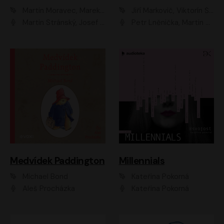
Martin Moravec, Marek Dvořák
Jiří Markovič, Viktorín Šulc
Martin Stránský, Josef Pejchal, Petra Bučková
Petr Lněnička, Martin Zahálka, Barbara Lukešová, Michal Zelenka
Medvídek Paddington
Millennials
Michael Bond
Kateřina Pokorná
Aleš Procházka
Kateřina Pokorná