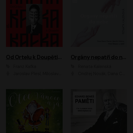
Od Ortelu k Doupěti – tucet Kafkových povídek
Orgány nepatří do nebe
Franz Kafka
Renata Kalenská
Jaroslav Plesl, Miloslav Mejzlík, David Novotný, Lukáš Hlavica, Jaromír Meduna, Václav Neužil, Otakar Brousek ml., Jan Holík, Václav Marhold
Ondřej Novák, Dana Černá, Martin Sláma, Petr Štěpán, Libor Hruška, Filip Jančík, Jakub Urbánek, Barbora Goldmannová, Karolína Zbořilová, Petra Šimberová, Richard Wágner, Klára Sochorová, Šárka Šildová, Zbyšek Horák, Anita Krausová