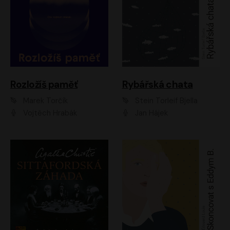
Rozložíš paměť
Rybářská chata
Marek Torčík
Stein Torleif Bjella
Vojtěch Hrabák
Jan Hájek