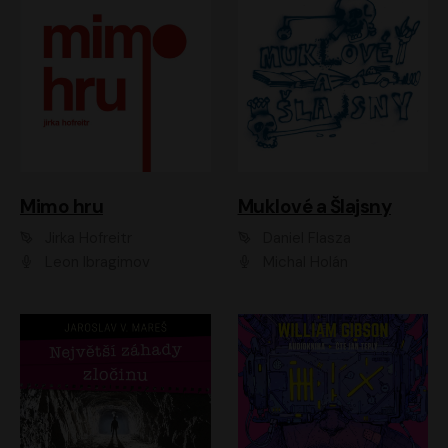
Muklové a Šlajsny
Mimo hru
Daniel Flasza
Jirka Hofreitr
Michal Holán
Leon Ibragimov