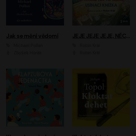
Jak se mění vědomí
JEJE JEJE JEJE, NĚCO SE MI DĚJE + PROBOUZECÍ KNÍŽKA + OPATRNĚ NA TO MRNĚ + USÍNACÍ KNÍŽKA
Michael Pollan
Robin Král
Zbyšek Horák
Robin Král