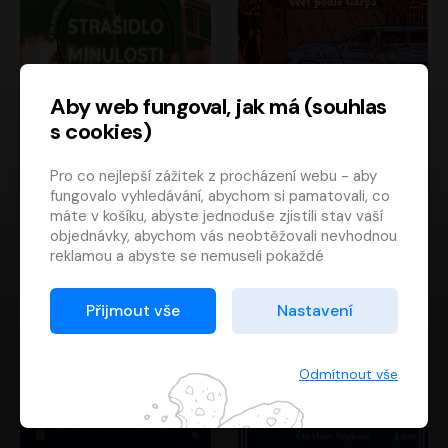
Aby web fungoval, jak má (souhlas
s cookies)
Strašidlo minulosti
Svět podle Garpa
Pro co nejlepší zážitek z procházení webu - aby
Jaroslav Velinský
John Irving
fungovalo vyhledávání, abychom si pamatovali, co
Libor Hruška
David Novotný
máte v košíku, abyste jednoduše zjistili stav vaší
objednávky, abychom vás neobtěžovali nevhodnou
reklamou a abyste se nemuseli pokaždé
přihlašovat.
Proto od vás potřebujeme souhlas se
Přijmout vše
Nastavení
zpracováním souborů cookies
, tj. malých souborů,
které se dočasně ukládají ve vašem prohlížeči.
Děkujeme, že nám ho dáte a pomůžete nám tak
Odmítnout vše
web zlepšovat.