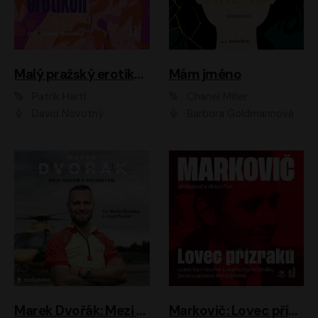
Malý pražský erotikon
Mám jméno
Patrik Hartl
Chanel Miller
David Novotný
Barbora Goldmannová
Marek Dvořák: Mezi nebem a pacientem
Markovič: Lovec přízraků