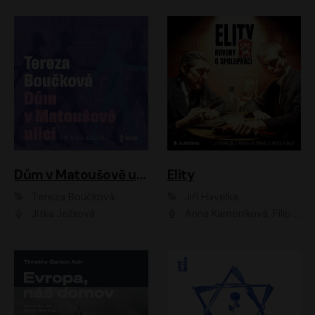
Dům v Matoušově ulici
Elity
Tereza Boučková
Jiří Havelka
Jitka Ježková
Anna Kameníková, Filip Březina, Jiří Lábus, Jiří Vyorálek, Klára Melíšková, Miloslav König, Miroslav Hanuš, Pavla Tomicová, Petr Lněnička, Richard Stanke, Taťjana Medveská, Václav Neužil, Vojtech Vondráček, Zdeněk Piškula