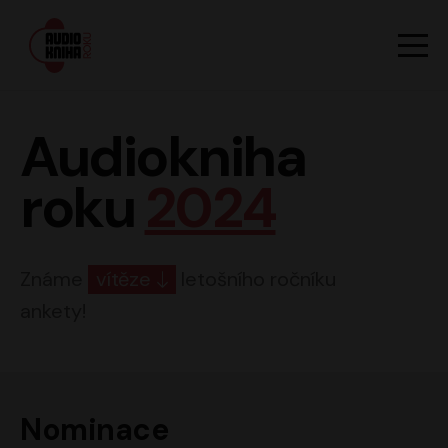
Hlavn
Men
Audiokniha roku
Audiokniha
roku
2024
Známe
vítěze
letošního ročníku
ankety!
Nominace