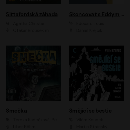
Sittafordská záhada
Skoncovat s Eddym B.
Agatha Christie
Édouard Louis
Otakar Brousek ml.
Daniel Krejčík
Smečka
Smějící se bestie
Tereza Kadečková, Petr Boček, Nelly Černohorská, Ondřej Kocáb, Ludmila Svozilová, Miroslav Pech, Karin Novotná, Jiří Sivok, Martin Štefko, Kateřina Malec Houfková, Tomáš Marton, Madla Pospíšilová Karasová, Michal Březina, Veronika Fiedlerová, Lukáš Vavrečka, Přemysl Krejčík, Mort Castle
Vilém Koubek
Libor Böhm
Martin Stránský