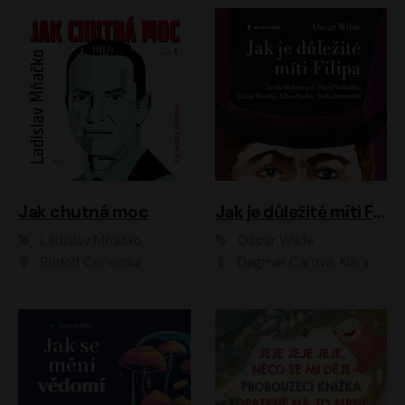
Jak chutná moc
Jak je důležité míti Filipa
Ladislav Mňačko
Oscar Wilde
Rudolf Červenka
Dagmar Čárová, Klára Suchá, Martin Hruška, Otakar Brousek ml., Pavel Neškudla, Radek Hoppe, Šárka Krausová, Vanda Hybnerová, Viktor Dvořák