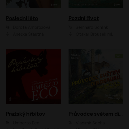
Poslední léto
Pozdní život
Dorota Ambrožová
Bernhard Schlink
Anežka Šťastná
Otakar Brousek ml.
Pražský hřbitov
Průvodce světem dinosaurů aneb Nová cesta do pravěku
Umberto Eco
Vladimír Socha