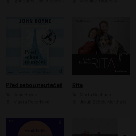
Igor Bareš, David Švehlík
Miroslav Táborský
Před sebou neutečeš
Rita
John Boyne
Marta Buchaca
Vlasta Peterková
Jakub Žáček, Martha Issová