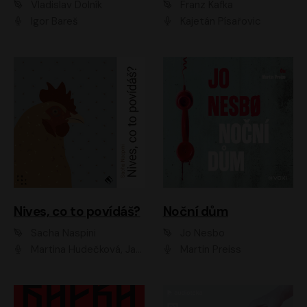
Vladislav Dolník
Franz Kafka
Igor Bareš
Kajetán Písařovic
Nives, co to povídáš?
Noční dům
Sacha Naspini
Jo Nesbo
Martina Hudečková, Jaromír Meduna, Zuzana Slavíková
Martin Preiss