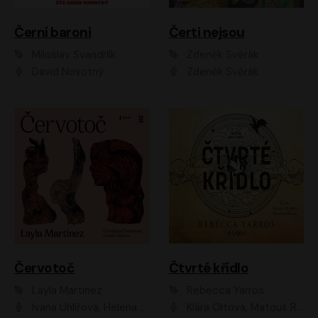
Černí baroni
Čerti nejsou
Miloslav Švandrlík
Zdeněk Svěrák
David Novotný
Zdeněk Svěrák
Červotoč
Čtvrté křídlo
Layla Martinez
Rebecca Yarros
Ivana Uhlířová, Helena Čermáková
Klára Oltová, Matouš Ruml