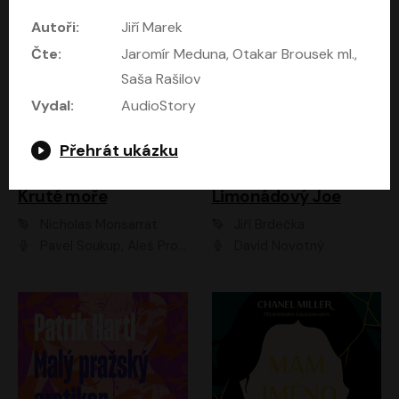
Autoři:
Jiří Marek
Čte:
Jaromír Meduna, Otakar Brousek ml.,
Saša Rašilov
Vydal:
AudioStory
Přehrát ukázku
Kruté moře
Limonádový Joe
Nicholas Monsarrat
Jiří Brdečka
Pavel Soukup, Aleš Procházka, David Novotný, Marek Holý, Martin Preiss, Jakub Saic, Petr Neskusil, David Matásek, Vasil Fridrich, Pavel Rímský, Zuzana Slavíková, Zbyšek Horák, Martin Zahálka, Luboš Ondráček, Amélie Vránová, Andrea Elsnerová, Anna Theimerová, Antonín Navrátil, Apolena Velsová, Bohdan Tůma, Filip Jančík, Filip Švarc, Jan Škvor, Jiří Köhler, Kateřina Peřinová, Kristýna Nebeská, Kristýna Skružná, Ladislav Cigánek, Libor Terš, Lucie Timíková, Martin Hruška, Martin Stránský, Michal Holán, Michal Jagelka, Milada Vaňkátová, Oldřich Hajlich, Pavel Dytrt, Petr Burian, Petr Gelnar, Radek Hoppe, Radek Škvor, Radovan Vaculík, Richard Fiala, Robert Hájek, Robin Pařík, Roman Hajlich, Roman Říčař, Svatopluk Schuller, Terezie Taberyová, Valentina Vránová, Vojtěch hájek, Zuzana Kajnarová Říčařová
David Novotný