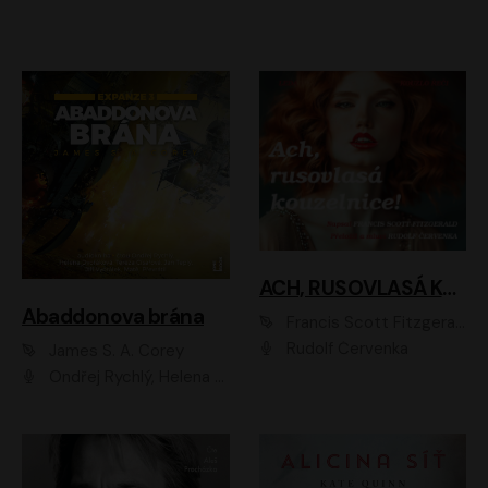
ACH, RUSOVLASÁ KOUZELNICE!
Abaddonova brána
Francis Scott Fitzgerald
Rudolf Červenka
James S. A. Corey
Ondřej Rychlý, Helena Dvořáková, Tereza Císařová, Jan Teplý, Jiří Vyorálek, Matěj Převrátil