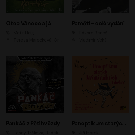
Otec Vánoce a já
Paměti - celé vydání
Matt Haig
Edvard Beneš
Tereza Marečková, Ondřej Endru Havlík
Vladimír Vokál
Pankáč z Pětihvězdy
Panoptikum starých kriminálních příběhů
Lenny Trčková, Radek Příhonský
Jiří Marek