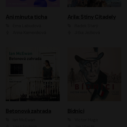
Ani minuta ticha
Arila: Stíny Citadely
Ema Labudová
Radek Starý
Anna Kameníková
Jitka Ježková
Betonová zahrada
Bídníci
Ian McEwan
Victor Hugo
Vasil Fridrich
Jan Vlasák