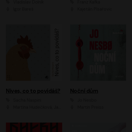
Vladislav Dolník
Franz Kafka
Igor Bareš
Kajetán Písařovic
Nives, co to povídáš?
Noční dům
Sacha Naspini
Jo Nesbo
Martina Hudečková, Jaromír Meduna, Zuzana Slavíková
Martin Preiss