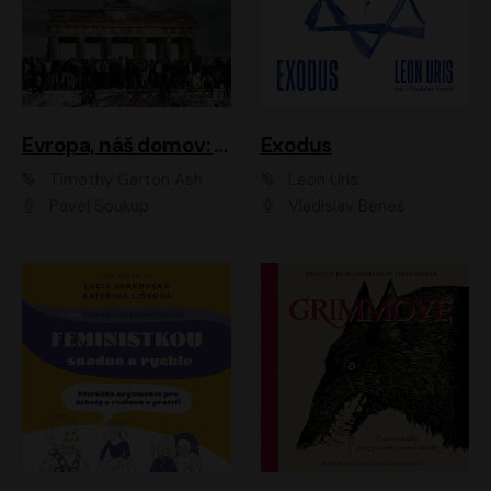
Evropa, náš domov: Od vylodění v Normandii po válku na Ukrajině
Exodus
Timothy Garton Ash
Leon Uris
Pavel Soukup
Vladislav Beneš