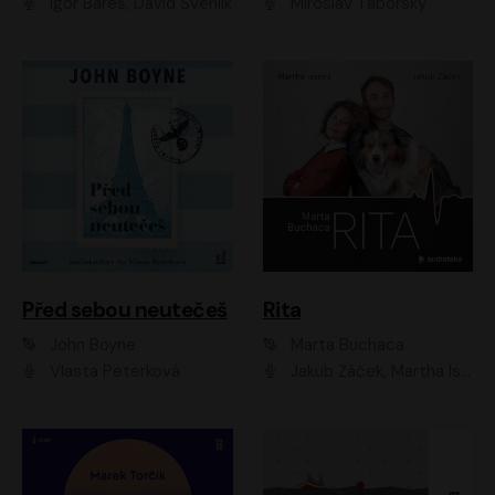
Igor Bareš, David Švehlík
Miroslav Táborský
Před sebou neutečeš
Rita
John Boyne
Marta Buchaca
Vlasta Peterková
Jakub Žáček, Martha Issová