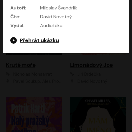
Autoři:
Miloslav Švandrlík
Čte:
David Novotný
Vydal:
Audiotéka
Přehrát ukázku
Kruté moře
Limonádový Joe
Nicholas Monsarrat
Jiří Brdečka
Pavel Soukup, Aleš Procházka, David Novotný, Marek Holý, Martin Preiss, Jakub Saic, Petr Neskusil, David Matásek, Vasil Fridrich, Pavel Rímský, Zuzana Slavíková, Zbyšek Horák, Martin Zahálka, Luboš Ondráček, Amélie Vránová, Andrea Elsnerová, Anna Theimerová, Antonín Navrátil, Apolena Velsová, Bohdan Tůma, Filip Jančík, Filip Švarc, Jan Škvor, Jiří Köhler, Kateřina Peřinová, Kristýna Nebeská, Kristýna Skružná, Ladislav Cigánek, Libor Terš, Lucie Timíková, Martin Hruška, Martin Stránský, Michal Holán, Michal Jagelka, Milada Vaňkátová, Oldřich Hajlich, Pavel Dytrt, Petr Burian, Petr Gelnar, Radek Hoppe, Radek Škvor, Radovan Vaculík, Richard Fiala, Robert Hájek, Robin Pařík, Roman Hajlich, Roman Říčař, Svatopluk Schuller, Terezie Taberyová, Valentina Vránová, Vojtěch hájek, Zuzana Kajnarová Říčařová
David Novotný