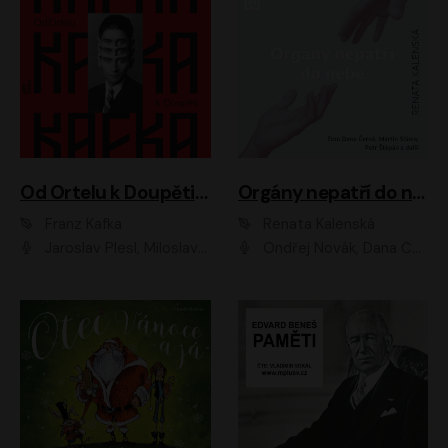
Od Ortelu k Doupěti – tucet Kafkových povídek
Orgány nepatří do nebe
Franz Kafka
Renata Kalenská
Jaroslav Plesl, Miloslav Mejzlík, David Novotný, Lukáš Hlavica, Jaromír Meduna, Václav Neužil, Otakar Brousek ml., Jan Holík, Václav Marhold
Ondřej Novák, Dana Černá, Martin Sláma, Petr Štěpán, Libor Hruška, Filip Jančík, Jakub Urbánek, Barbora Goldmannová, Karolína Zbořilová, Petra Šimberová, Richard Wágner, Klára Sochorová, Šárka Šildová, Zbyšek Horák, Anita Krausová