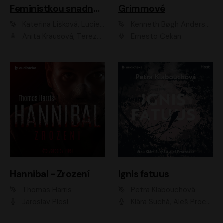
Feministkou snadno a rychle
Grimmové
Kateřina Lišková, Lucie Jarkovská
Kenneth Bøgh Andersen, Benni Bødker
Anita Krausová, Tereza Dočkalová
Ernesto Čekan
Hannibal - Zrození
Ignis fatuus
Thomas Harris
Petra Klabouchová
Jaroslav Plesl
Klára Suchá, Aleš Procházka