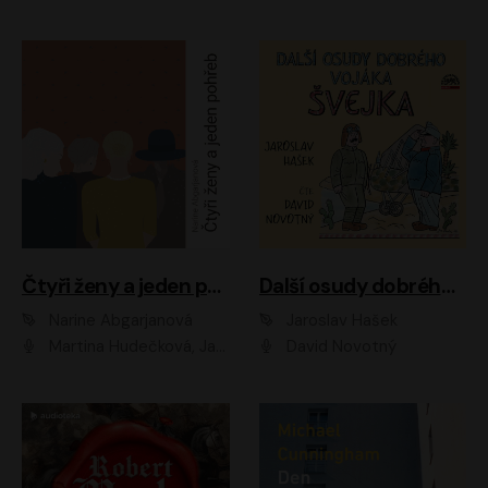
Čtyři ženy a jeden pohřeb
Další osudy dobrého vojáka Švejka
Narine Abgarjanová
Jaroslav Hašek
Martina Hudečková, Jaromír Meduna
David Novotný