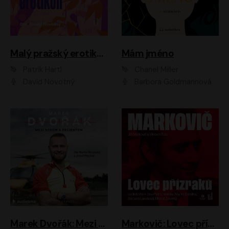
Malý pražský erotikon
Mám jméno
Patrik Hartl
Chanel Miller
David Novotný
Barbora Goldmannová
Marek Dvořák: Mezi nebem a pacientem
Markovič: Lovec přízraků