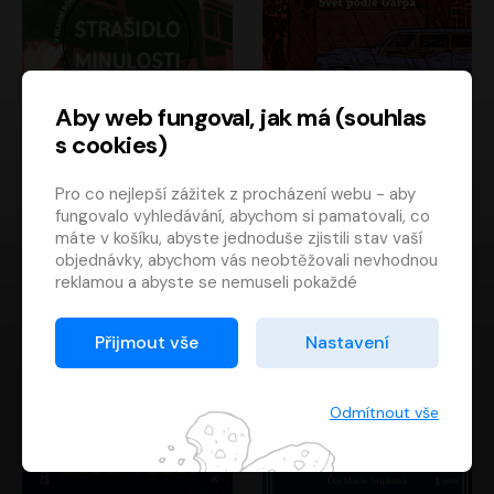
Aby web fungoval, jak má (souhlas
s cookies)
Strašidlo minulosti
Svět podle Garpa
Pro co nejlepší zážitek z procházení webu - aby
Jaroslav Velinský
John Irving
fungovalo vyhledávání, abychom si pamatovali, co
Libor Hruška
David Novotný
máte v košíku, abyste jednoduše zjistili stav vaší
objednávky, abychom vás neobtěžovali nevhodnou
reklamou a abyste se nemuseli pokaždé
přihlašovat.
Proto od vás potřebujeme souhlas se
Přijmout vše
Nastavení
zpracováním souborů cookies
, tj. malých souborů,
které se dočasně ukládají ve vašem prohlížeči.
Děkujeme, že nám ho dáte a pomůžete nám tak
Odmítnout vše
web zlepšovat.