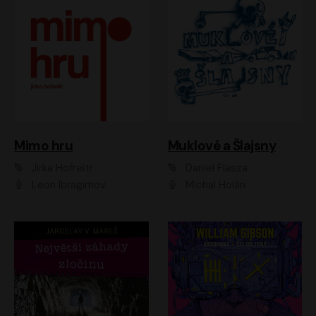
Muklové a Šlajsny
Mimo hru
Daniel Flasza
Jirka Hofreitr
Michal Holán
Leon Ibragimov