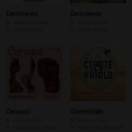
Černí baroni
Čerti nejsou
Miloslav Švandrlík
Zdeněk Svěrák
David Novotný
Zdeněk Svěrák
Červotoč
Čtvrté křídlo
Layla Martinez
Rebecca Yarros
Ivana Uhlířová, Helena Čermáková
Klára Oltová, Matouš Ruml