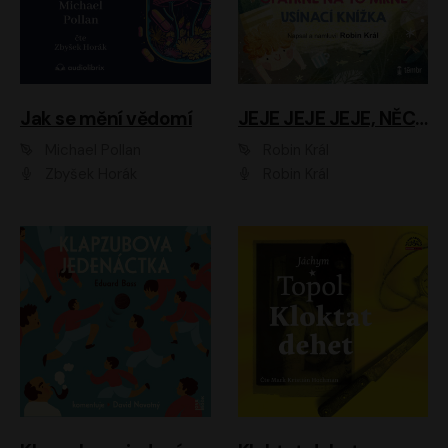
Jak se mění vědomí
JEJE JEJE JEJE, NĚCO SE MI DĚJE + PROBOUZECÍ KNÍŽKA + OPATRNĚ NA TO MRNĚ + USÍNACÍ KNÍŽKA
Michael Pollan
Robin Král
Zbyšek Horák
Robin Král