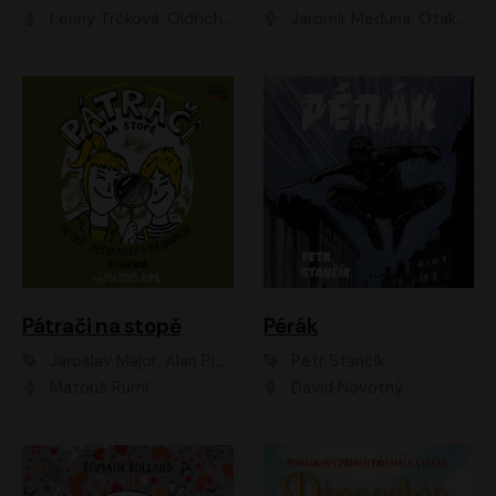
Lenny Trčková, Oldřich Kaiser
Jaromír Meduna, Otakar Brousek ml., Saša Rašilov
Pátrači na stopě
Pérák
Jaroslav Major, Alan Piskač
Petr Stančík
Matouš Ruml
David Novotný