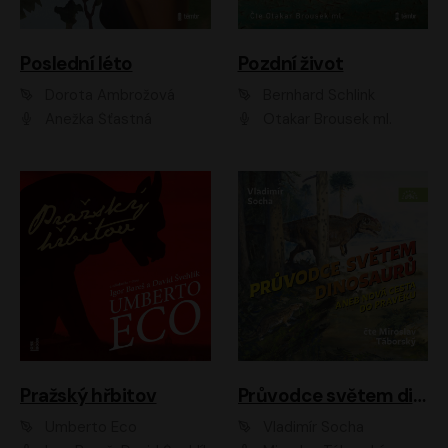
Poslední léto
Pozdní život
Dorota Ambrožová
Bernhard Schlink
Anežka Šťastná
Otakar Brousek ml.
Pražský hřbitov
Průvodce světem dinosaurů aneb Nová cesta do pravěku
Umberto Eco
Vladimír Socha