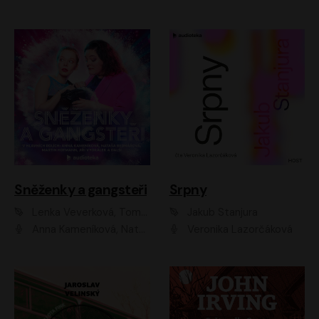
Sněženky a gangsteři
Srpny
Lenka Veverková, Tomáš Dianiška
Jakub Stanjura
Anna Kameníková, Nataša Bednářová, Tereza Hof, Taťjana Medvecká, Zuzana Slavíková, Šimon Krupa, Robert Mikluš, Jiří Vyorálek, Kryštof Hádek, Martin Hofmann, Martin Hruška
Veronika Lazorčáková