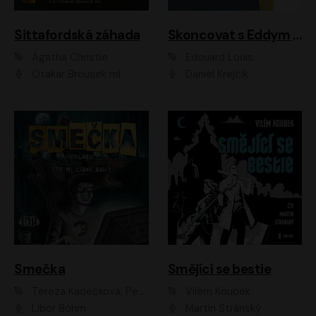
Sittafordská záhada
Skoncovat s Eddym B.
Agatha Christie
Édouard Louis
Otakar Brousek ml.
Daniel Krejčík
Smečka
Smějící se bestie
Tereza Kadečková, Petr Boček, Nelly Černohorská, Ondřej Kocáb, Ludmila Svozilová, Miroslav Pech, Karin Novotná, Jiří Sivok, Martin Štefko, Kateřina Malec Houfková, Tomáš Marton, Madla Pospíšilová Karasová, Michal Březina, Veronika Fiedlerová, Lukáš Vavrečka, Přemysl Krejčík, Mort Castle
Vilém Koubek
Libor Böhm
Martin Stránský