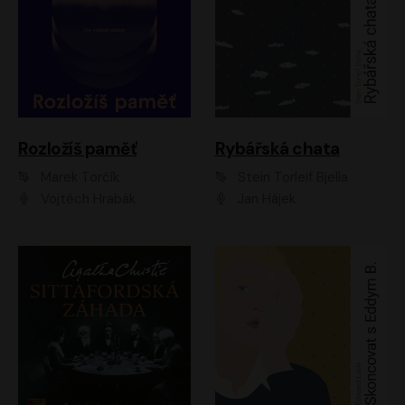
Rozložíš paměť
Rybářská chata
Marek Torčík
Stein Torleif Bjella
Vojtěch Hrabák
Jan Hájek