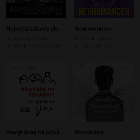
Největší záhady zločinu
Neuromancer
Jaroslav V. Mareš
William Gibson
Martin Stránský, Vasil Fridrich, Filip Jančík, Martin Preiss, Marek Holý, Lukáš Hlavica, Libor Hruška, Jan Maxián, Ladislav Cigánek, Jiří Ployhar, Filip Švarc, Vilém Udatný, Jan Vondráček, Jitka Ježková, Zuzana Slavíková, Michaela Klenková, Lucie Juřičková, Miriam Chytilová, Martina Hudečková
Jan Teplý ml.
Nevykládej mi pohádky
Nezvěstný