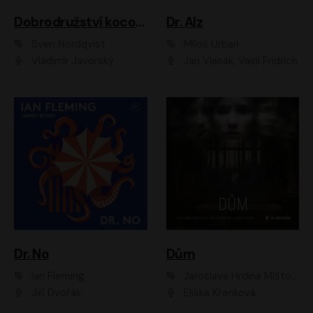
Dobrodružství kocoura Fiškuse a dědy Pettsona 1
Dr. Alz
Sven Nordqvist
Miloš Urban
Vladimír Javorský
Jan Vlasák, Vasil Fridrich
Dr. No
Dům
Ian Fleming
Jaroslava Hrdina Mištová
Jiří Dvořák
Eliška Křenková