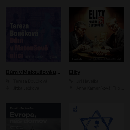
Dům v Matoušově ulici
Elity
Tereza Boučková
Jiří Havelka
Jitka Ježková
Anna Kameníková, Filip Březina, Jiří Lábus, Jiří Vyorálek, Klára Melíšková, Miloslav König, Miroslav Hanuš, Pavla Tomicová, Petr Lněnička, Richard Stanke, Taťjana Medveská, Václav Neužil, Vojtech Vondráček, Zdeněk Piškula