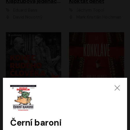
Klapzubova jedenáctka
Kloktat dehet
Eduard Bass
Jáchym Topol
David Novotný
Mark Kristián Hochman
Konec rudého člověka
Konkláve
Světlana Alexijevičová, Daniel Majling
Robert Harris
Jan Sklenář, Jan Staněk, Jan Vondráček, Johanna Tesařová, Klára Sedláčková Ottová, Magdalena Zimová, Marie Poulová, Martin Matejka, Miroslav Zavičár, Pavel Neškudla, Samuel Toman, Šimon Kučera, Štěpánka Fingerhutová, Tomáš Turek
Jan Kolařík
Černí baroni