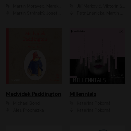
Martin Moravec, Marek Dvořák
Jiří Markovič, Viktorín Šulc
Martin Stránský, Josef Pejchal, Petra Bučková
Petr Lněnička, Martin Zahálka, Barbara Lukešová, Michal Zelenka
Medvídek Paddington
Millennials
Michael Bond
Kateřina Pokorná
Aleš Procházka
Kateřina Pokorná