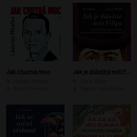
Jak chutná moc
Jak je důležité míti Filipa
Ladislav Mňačko
Oscar Wilde
Rudolf Červenka
Dagmar Čárová, Klára Suchá, Martin Hruška, Otakar Brousek ml., Pavel Neškudla, Radek Hoppe, Šárka Krausová, Vanda Hybnerová, Viktor Dvořák