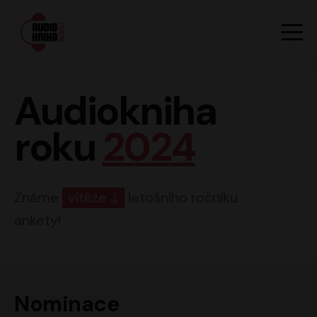
Hlavn
Men
Audiokniha roku
Audiokniha
roku
2024
Známe
vítěze
letošního ročníku
ankety!
Nominace