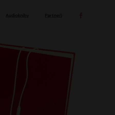
ní navigace
Audioknihy
Partneři