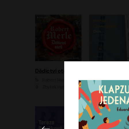
Dědictví otců
Den
Robert Merle
Michael Cunningha
Zbyšek Horák
Petr Stach