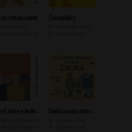
 je odtud vidět
Čarodějky
Mariana Leky
Karin Krajčo Babinská
Helena Dvořáková
Richard Krajčo
Čtyři ženy a jeden pohřeb
Další osudy dobrého vojáka Švejka
Narine Abgarjanová
Jaroslav Hašek
Martina Hudečková, Jaromír Meduna
David Novotný