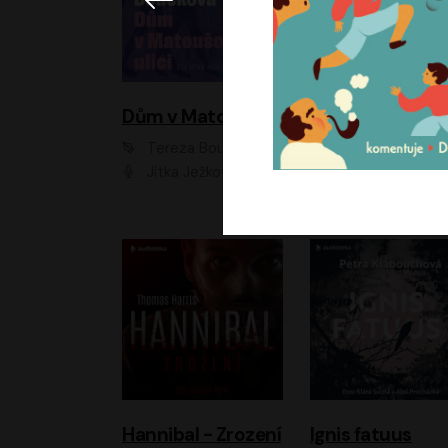
Dům v Matoušově ulici
Elity
Tereza Boučková
Jiří Havelka
Jitka Ježková
Anna Kameníková, Filip Březina, Jiří Lábus, Jiří Vyorálek, Klára Melíšková, Miloslav König, Miroslav Hanuš, Pavla Tomicová, Petr Lněnička, Richard Stanke, Taťjana Medveská, Václav Neužil, Vojtech Vond
Hannibal - Zrození
Ignis fatuus