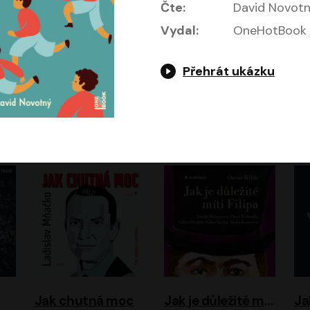
Čte:
David Novot
Vydal:
OneHotBook
Přehrát ukázku
Evropa, náš domov: Od vylodění v Normandii po válku na Ukrajině
Exodus
Timothy Garton Ash
Leon Uris
ráček, Zdeněk Piškula
Pavel Soukup
Vladislav Beneš
Jak chutná moc
Jak je důležité míti Filipa