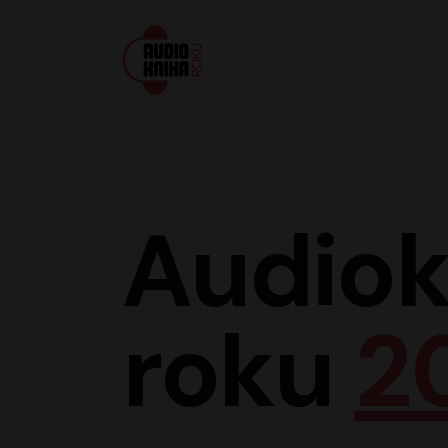
Audiokniha roku
Audiok
roku
2