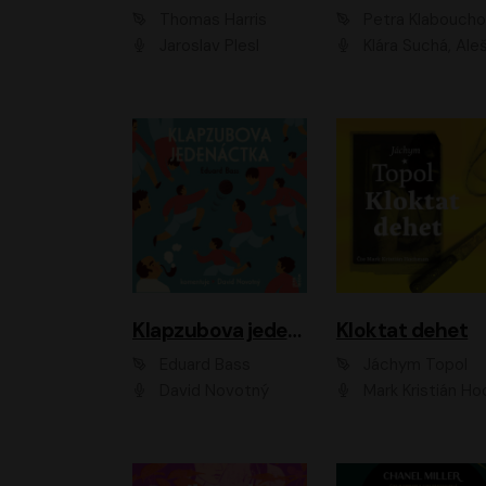
Thomas Harris
Petra Klabouch
Jaroslav Plesl
Klára Suchá, Aleš Procház
Klapzubova jedenáctka
Kloktat dehet
Eduard Bass
Jáchym Topol
David Novotný
Mark Kristián Hoch