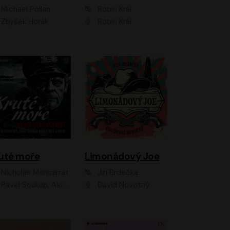
Michael Pollan
Robin Král
Zbyšek Horák
Robin Král
uté moře
Limonádový Joe
Nicholas Monsarrat
Jiří Brdečka
up, Aleš Procházka, David Novotný, Marek Holý, Martin Preiss, Jakub Saic, Petr Neskusil, David Matásek, Vasil Fridrich, Pavel Rímský, Zuzana Slavíková, Zbyšek Horák, Martin Zahálka, Luboš Ondráček, Amélie Vránová, Andrea Elsnerová, Anna Theimerová, Antonín Navrátil, Apolena Velsová, Bohdan Tůma, Filip Jančík, Filip Švarc, Jan Škvor, Jiří Köhler, Kateřina Peřinová, Kristýna Nebeská, Kristýna Skružná, Ladislav Cigánek, Libor Terš, Lucie Timíková, Martin Hruška, Martin Stránský, Michal Holán, Michal Jagelka, Milada Vaňkátová, Oldřich Hajlich, Pavel Dytrt, Petr Burian, Petr Gelnar, Radek Hoppe, Radek Škvor, Radovan Vaculík, Richard Fiala, Robert Hájek, Robin Pařík, Roman Hajlich, Roman Říčař, Svatopluk Schuller, Terezie Taberyová, Valentina Vránová, Vojtěch hájek, Zuzana Kajnarová Říčařová
David Novotný