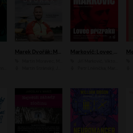
Marek Dvořák: Mezi nebem a pacientem
Markovič: Lovec přízraků
Martin Moravec, Marek Dvořák
Jiří Markovič, Viktorín Šulc
vá
Martin Stránský, Josef Pejchal, Petra Bučková
Petr Lněnička, Martin Zahálka, Barbara Lukešová, Michal Zelenka