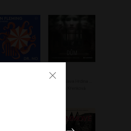
. No
Dům
Ian Fleming
Jaroslava Hrdina Mištová
Jiří Dvořák
Eliška Křenková