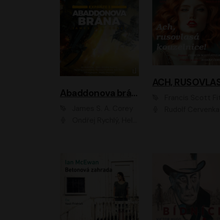
Abaddonova brána
Francis Scott Fitzger
James S. A. Corey
Rudolf Červenka
Ondřej Rychlý, Helena Dvořáková, Tereza Císařová, Jan Teplý, Jiří Vyorálek, Matěj Převrátil