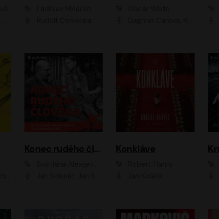
ová
Ladislav Mňačko
Oscar Wilde
ka
Rudolf Červenka
Dagmar Čárová, Klára Suchá, Martin Hruška, Otakar Brousek ml., Pavel Neškudla, Radek Hoppe, Šárka Krausová, Vanda Hybnerová, Viktor Dvořák
Konec rudého člověka
Konkláve
Kr
Světlana Alexijevičová, Daniel Majling
Robert Harris
man
Jan Sklenář, Jan Staněk, Jan Vondráček, Johanna Tesařová, Klára Sedláčková Ottová, Magdalena Zimová, Marie Poulová, Martin Matejka, Miroslav Zavičár, Pavel Neškudla, Samuel Toman, Šimon Kučera, Štěpánka Fingerhutová, Tomáš Turek
Jan Kolařík
Pavel Souk