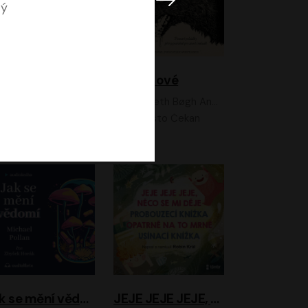
ný
Feministkou snadno a rychle
Grimmové
Kateřina Lišková, Lucie Jarkovská
Kenneth Bøgh Andersen, Benni Bødker
Anita Krausová, Tereza Dočkalová
Ernesto Čekan
Jak se mění vědomí
JEJE JEJE JEJE, NĚCO SE MI DĚJE + PROBOUZECÍ KNÍŽKA + OPATRNĚ NA TO MRNĚ + USÍNACÍ KNÍŽKA