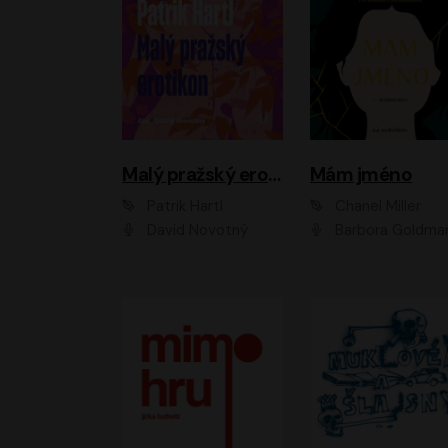
Malý pražský erotikon
Mám jméno
Patrik Hartl
Chanel Miller
David Novotný
Barbora Goldmanno