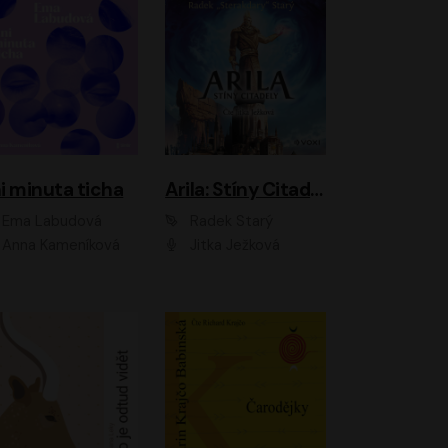
i minuta ticha
Arila: Stíny Citadely
Ema Labudová
Radek Starý
Anna Kameníková
Jitka Ježková