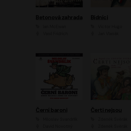
Betonová zahrada
Bídníci
Ian McEwan
Victor Hugo
Vasil Fridrich
Jan Vlasák
Černí baroni
Čerti nejsou
Miloslav Švandrlík
Zdeněk Svěrák
David Novotný
Zdeněk Svěrák