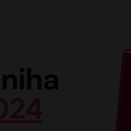
Hlav
niha
024