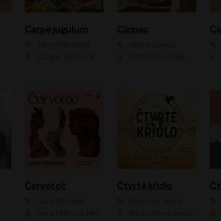
Carpe jugulum
Cizinec
Co
Terry Pratchett
Albert Camus
Zuzana Slavíková
Rudolf Červenka
Červotoč
Čtvrté křídlo
Layla Martinez
Rebecca Yarros
Ivana Uhlířová, Helena Čermáková
Klára Oltová, Matouš Ruml