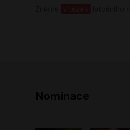
Známe
vítěze
letošního r
Nominace