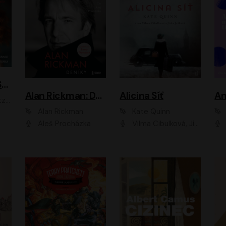
ACH, RUSOVLASÁ KOUZELNICE!
Alan Rickman: Deníky
Alicina Síť
An
ald
Alan Rickman
Kate Quinn
Aleš Procházka
Vilma Cibulková, Jitka Ježková