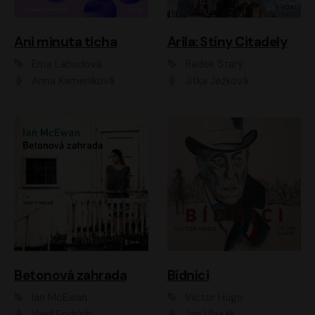
Ani minuta ticha
Arila: Stíny Citadely
Ema Labudová
Radek Starý
Anna Kameníková
Jitka Ježková
Betonová zahrada
Bídníci
Ian McEwan
Victor Hugo
Vasil Fridrich
Jan Vlasák