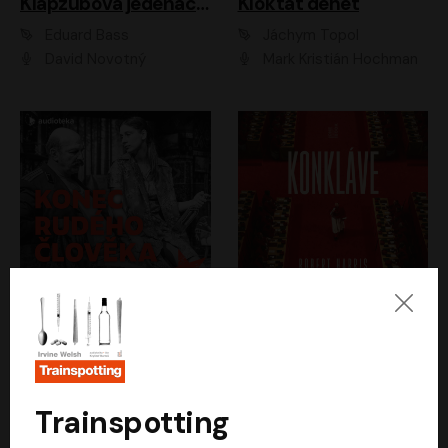
Klapzubova jedenáctka
Kloktat dehet
Eduard Bass
Jáchym Topol
David Novotný
Mark Kristián Hochman
Konec rudého člověka
Konkláve
Světlana Alexijevičová, Daniel Majling
Robert Harris
Jan Sklenář, Jan Staněk, Jan Vondráček, Johanna Tesařová, Klára Sedláčková Ottová, Magdalena Zimová, Marie Poulová, Martin Matejka, Miroslav Zavičár, Pavel Neškudla, Samuel Toman, Šimon Kučera, Štěpánka Fingerhutová, Tomáš Turek
Jan Kolařík
Trainspotting