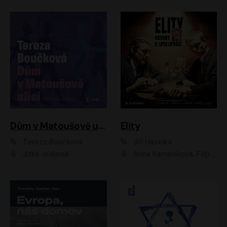
Dům v Matoušově ulici
Elity
Tereza Boučková
Jiří Havelka
Jitka Ježková
Anna Kameníková, Filip Březina, Jiří Lábus, Jiří Vyorálek, Klára Melíšková, Miloslav König, Miroslav Hanuš, Pavla Tomicová, Petr Lněnička, Richard Stanke, Taťjana Medveská, Václav Neužil, Vojtech Vondráček, Zdeněk Piškula