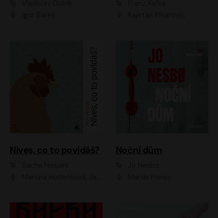
Vladislav Dolník
Franz Kafka
Igor Bareš
Kajetán Písařovic
Nives, co to povídáš?
Noční dům
Sacha Naspini
Jo Nesbo
Martina Hudečková, Jaromír Meduna, Zuzana Slavíková
Martin Preiss