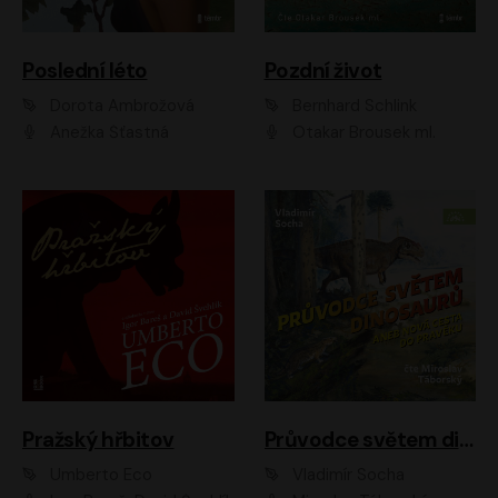
Poslední léto
Pozdní život
Dorota Ambrožová
Bernhard Schlink
Anežka Šťastná
Otakar Brousek ml.
Pražský hřbitov
Průvodce světem dinosaurů aneb Nová cesta do pravěku
Umberto Eco
Vladimír Socha