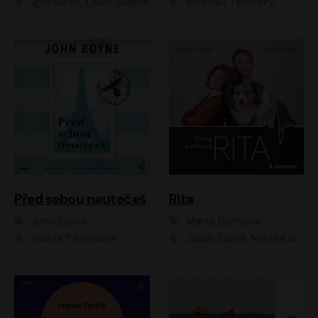
Igor Bareš, David Švehlík
Miroslav Táborský
Před sebou neutečeš
Rita
John Boyne
Marta Buchaca
Vlasta Peterková
Jakub Žáček, Martha Issová