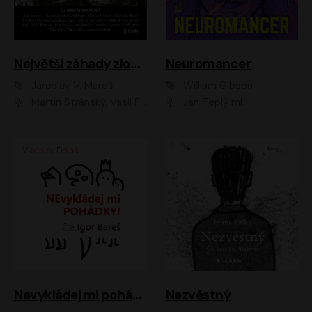
Největší záhady zločinu
Neuromancer
Jaroslav V. Mareš
William Gibson
Martin Stránský, Vasil Fridrich, Filip Jančík, Martin Preiss, Marek Holý, Lukáš Hlavica, Libor Hruška, Jan Maxián, Ladislav Cigánek, Jiří Ployhar, Filip Švarc, Vilém Udatný, Jan Vondráček, Jitka Ježková, Zuzana Slavíková, Michaela Klenková, Lucie Juřičková, Miriam Chytilová, Martina Hudečková
Jan Teplý ml.
Nevykládej mi pohádky
Nezvěstný