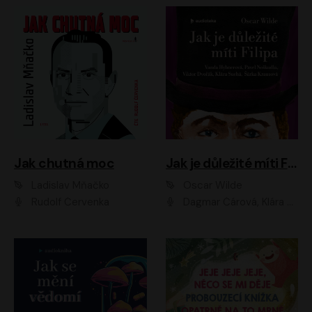
Jak chutná moc
Jak je důležité míti Filipa
Ladislav Mňačko
Oscar Wilde
Rudolf Červenka
Dagmar Čárová, Klára Suchá, Martin Hruška, Otakar Brousek ml., Pavel Neškudla, Radek Hoppe, Šárka Krausová, Vanda Hybnerová, Viktor Dvořák