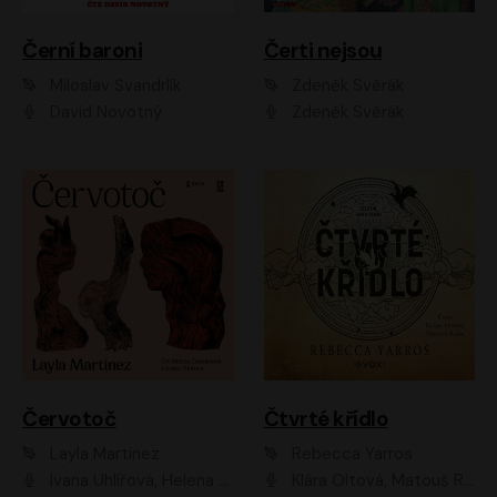
Černí baroni
Čerti nejsou
Miloslav Švandrlík
Zdeněk Svěrák
David Novotný
Zdeněk Svěrák
Červotoč
Čtvrté křídlo
Layla Martinez
Rebecca Yarros
Ivana Uhlířová, Helena Čermáková
Klára Oltová, Matouš Ruml