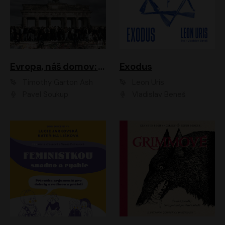
Evropa, náš domov: Od vylodění v Normandii po válku na Ukrajině
Exodus
Timothy Garton Ash
Leon Uris
Pavel Soukup
Vladislav Beneš