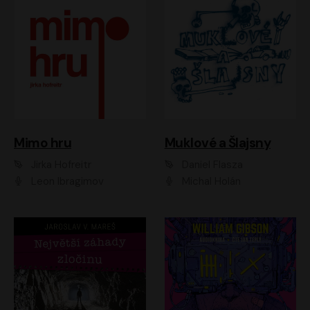
Muklové a Šlajsny
Mimo hru
Daniel Flasza
Jirka Hofreitr
Michal Holán
Leon Ibragimov