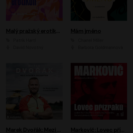
Malý pražský erotikon
Mám jméno
Patrik Hartl
Chanel Miller
David Novotný
Barbora Goldmannová
Marek Dvořák: Mezi nebem a pacientem
Markovič: Lovec přízraků