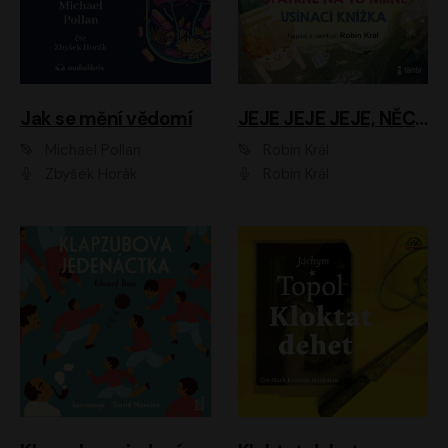
Jak se mění vědomí
JEJE JEJE JEJE, NĚCO SE MI DĚJE + PROBOUZECÍ KNÍŽKA + OPATRNĚ NA TO MRNĚ + USÍNACÍ KNÍŽKA
Michael Pollan
Robin Král
Zbyšek Horák
Robin Král