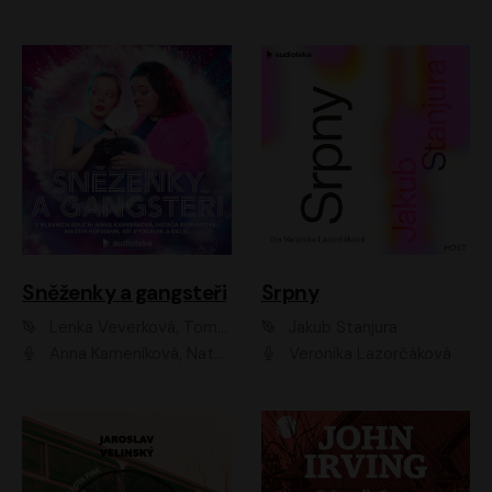
Sněženky a gangsteři
Srpny
Lenka Veverková, Tomáš Dianiška
Jakub Stanjura
Anna Kameníková, Nataša Bednářová, Tereza Hof, Taťjana Medvecká, Zuzana Slavíková, Šimon Krupa, Robert Mikluš, Jiří Vyorálek, Kryštof Hádek, Martin Hofmann, Martin Hruška
Veronika Lazorčáková