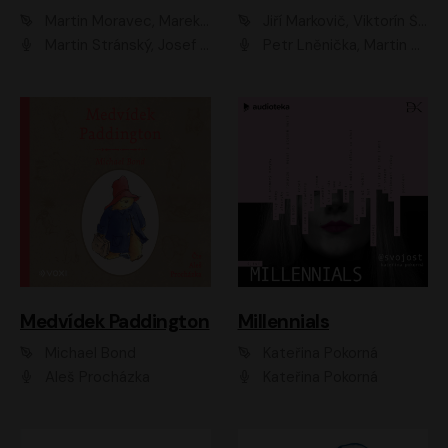
Martin Moravec, Marek Dvořák
Jiří Markovič, Viktorín Šulc
Martin Stránský, Josef Pejchal, Petra Bučková
Petr Lněnička, Martin Zahálka, Barbara Lukešová, Michal Zelenka
Medvídek Paddington
Millennials
Michael Bond
Kateřina Pokorná
Aleš Procházka
Kateřina Pokorná