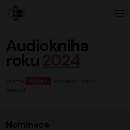
Hlavn
Men
Audiokniha roku
Audiokniha
roku
2024
Známe
vítěze
letošního ročníku
ankety!
Nominace