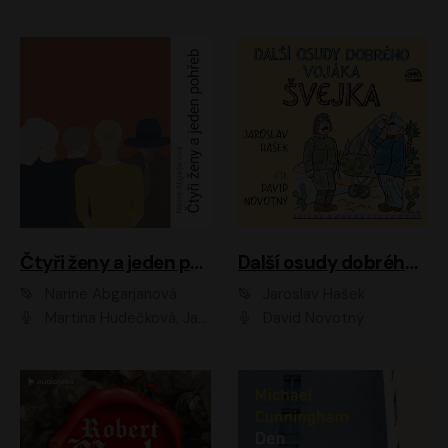
Čtyři ženy a jeden pohřeb
Další osudy dobrého vojáka Švejka
Narine Abgarjanová
Jaroslav Hašek
Martina Hudečková, Jaromír Meduna
David Novotný