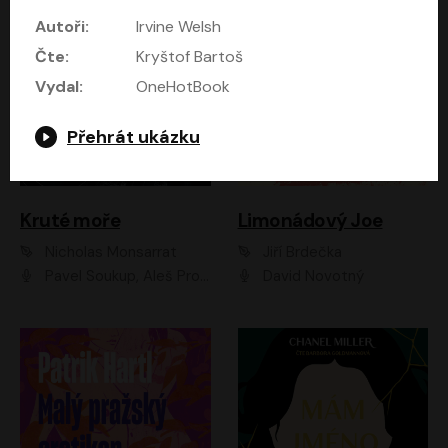
Autoři:
Irvine Welsh
Čte:
Kryštof Bartoš
Vydal:
OneHotBook
Přehrát ukázku
Kruté moře
Limonádový Joe
Nicholas Monsarrat
Jiří Brdečka
Pavel Soukup, Aleš Procházka, David Novotný, Marek Holý, Martin Preiss, Jakub Saic, Petr Neskusil, David Matásek, Vasil Fridrich, Pavel Rímský, Zuzana Slavíková, Zbyšek Horák, Martin Zahálka, Luboš Ondráček, Amélie Vránová, Andrea Elsnerová, Anna Theimerová, Antonín Navrátil, Apolena Velsová, Bohdan Tůma, Filip Jančík, Filip Švarc, Jan Škvor, Jiří Köhler, Kateřina Peřinová, Kristýna Nebeská, Kristýna Skružná, Ladislav Cigánek, Libor Terš, Lucie Timíková, Martin Hruška, Martin Stránský, Michal Holán, Michal Jagelka, Milada Vaňkátová, Oldřich Hajlich, Pavel Dytrt, Petr Burian, Petr Gelnar, Radek Hoppe, Radek Škvor, Radovan Vaculík, Richard Fiala, Robert Hájek, Robin Pařík, Roman Hajlich, Roman Říčař, Svatopluk Schuller, Terezie Taberyová, Valentina Vránová, Vojtěch hájek, Zuzana Kajnarová Říčařová
David Novotný