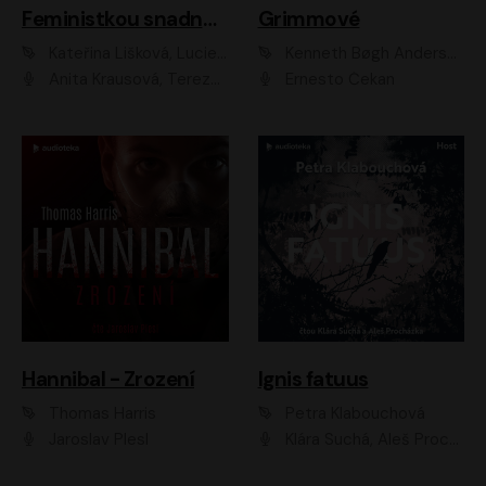
Feministkou snadno a rychle
Grimmové
Kateřina Lišková, Lucie Jarkovská
Kenneth Bøgh Andersen, Benni Bødker
Anita Krausová, Tereza Dočkalová
Ernesto Čekan
Hannibal - Zrození
Ignis fatuus
Thomas Harris
Petra Klabouchová
Jaroslav Plesl
Klára Suchá, Aleš Procházka