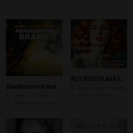
ACH, RUSOVLASÁ KOUZELNICE!
Abaddonova brána
Francis Scott Fitzgerald
Rudolf Červenka
James S. A. Corey
Ondřej Rychlý, Helena Dvořáková, Tereza Císařová, Jan Teplý, Jiří Vyorálek, Matěj Převrátil