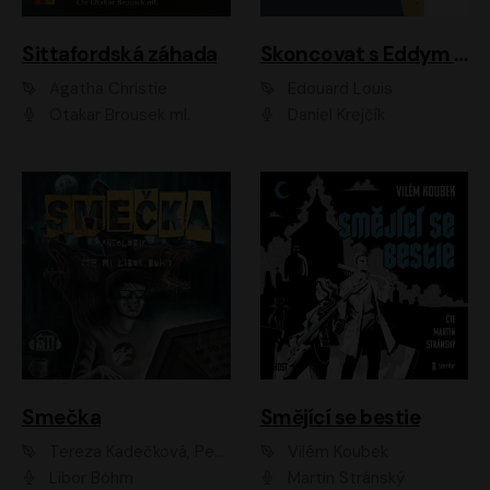
Sittafordská záhada
Skoncovat s Eddym B.
Agatha Christie
Édouard Louis
Otakar Brousek ml.
Daniel Krejčík
Smečka
Smějící se bestie
Tereza Kadečková, Petr Boček, Nelly Černohorská, Ondřej Kocáb, Ludmila Svozilová, Miroslav Pech, Karin Novotná, Jiří Sivok, Martin Štefko, Kateřina Malec Houfková, Tomáš Marton, Madla Pospíšilová Karasová, Michal Březina, Veronika Fiedlerová, Lukáš Vavrečka, Přemysl Krejčík, Mort Castle
Vilém Koubek
Libor Böhm
Martin Stránský