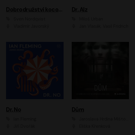
Dobrodružství kocoura Fiškuse a dědy Pettsona 1
Dr. Alz
Sven Nordqvist
Miloš Urban
Vladimír Javorský
Jan Vlasák, Vasil Fridrich
Dr. No
Dům
Ian Fleming
Jaroslava Hrdina Mištová
Jiří Dvořák
Eliška Křenková