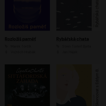
Rozložíš paměť
Rybářská chata
Marek Torčík
Stein Torleif Bjella
Vojtěch Hrabák
Jan Hájek