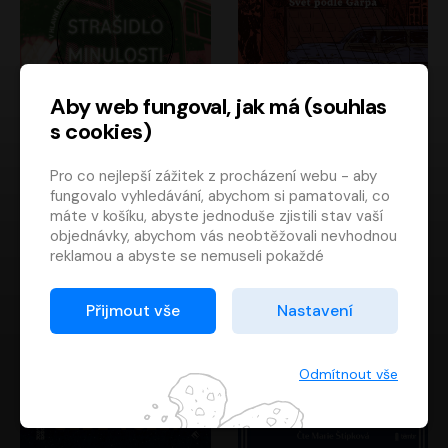
Aby web fungoval, jak má (souhlas
s cookies)
Strašidlo minulosti
Svět podle Garpa
Pro co nejlepší zážitek z procházení webu - aby
Jaroslav Velinský
John Irving
fungovalo vyhledávání, abychom si pamatovali, co
Libor Hruška
David Novotný
máte v košíku, abyste jednoduše zjistili stav vaší
objednávky, abychom vás neobtěžovali nevhodnou
reklamou a abyste se nemuseli pokaždé
přihlašovat.
Proto od vás potřebujeme souhlas se
Přijmout vše
Nastavení
zpracováním souborů cookies
, tj. malých souborů,
které se dočasně ukládají ve vašem prohlížeči.
Děkujeme, že nám ho dáte a pomůžete nám tak
Odmítnout vše
web zlepšovat.