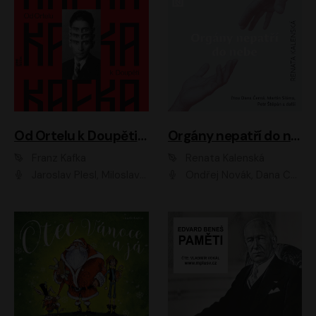
Od Ortelu k Doupěti – tucet Kafkových povídek
Orgány nepatří do nebe
Franz Kafka
Renata Kalenská
Jaroslav Plesl, Miloslav Mejzlík, David Novotný, Lukáš Hlavica, Jaromír Meduna, Václav Neužil, Otakar Brousek ml., Jan Holík, Václav Marhold
Ondřej Novák, Dana Černá, Martin Sláma, Petr Štěpán, Libor Hruška, Filip Jančík, Jakub Urbánek, Barbora Goldmannová, Karolína Zbořilová, Petra Šimberová, Richard Wágner, Klára Sochorová, Šárka Šildová, Zbyšek Horák, Anita Krausová