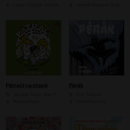
Lenny Trčková, Oldřich Kaiser
Jaromír Meduna, Otakar Brousek ml., Saša Rašilov
Pátrači na stopě
Pérák
Jaroslav Major, Alan Piskač
Petr Stančík
Matouš Ruml
David Novotný