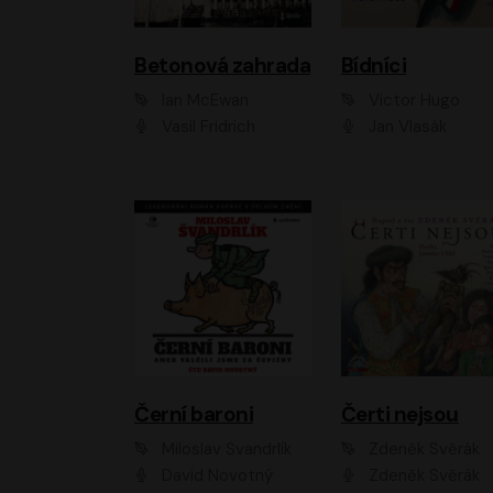
Betonová zahrada
Bídníci
Ian McEwan
Victor Hugo
Vasil Fridrich
Jan Vlasák
Černí baroni
Čerti nejsou
Miloslav Švandrlík
Zdeněk Svěrák
David Novotný
Zdeněk Svěrák