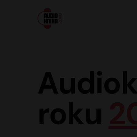
Audiokniha roku
Audiok
roku
2