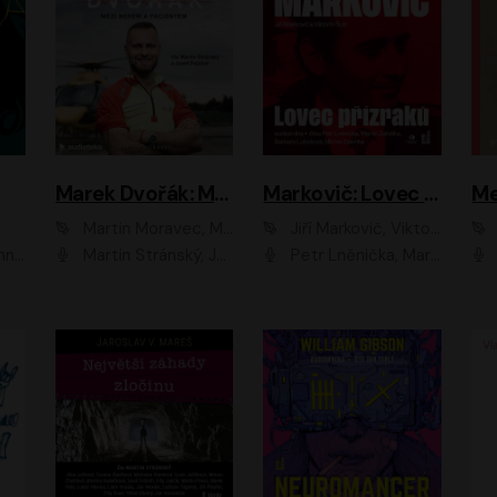
Marek Dvořák: Mezi nebem a pacientem
Markovič: Lovec přízraků
Martin Moravec, Marek Dvořák
Jiří Markovič, Viktorín Šulc
vá
Martin Stránský, Josef Pejchal, Petra Bučková
Petr Lněnička, Martin Zahálka, Barbara Lukešová, Michal Zelenka