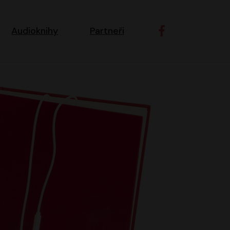
ní navigace
Audioknihy
Partneři