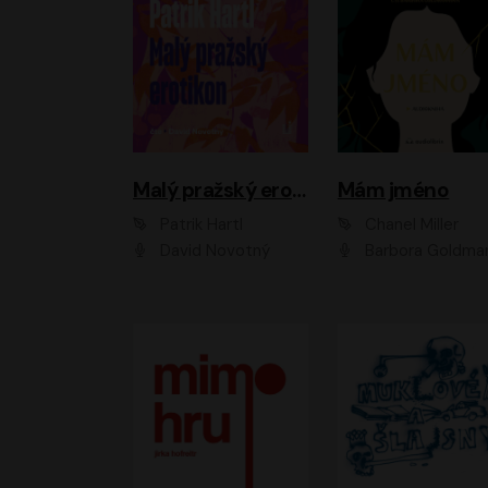
Malý pražský erotikon
Mám jméno
Patrik Hartl
Chanel Miller
David Novotný
Barbora Goldmanno