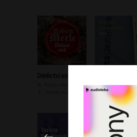
Dědictví otců
Den
Robert Merle
Michael Cunningha
Zbyšek Horák
Petr Stach