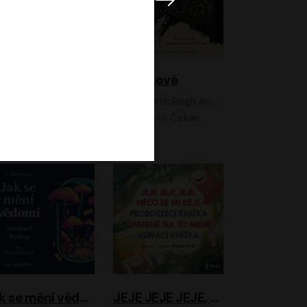
Feministkou snadno a rychle
Grimmové
Kateřina Lišková, Lucie Jarkovská
Kenneth Bøgh Andersen, Benni Bødker
Anita Krausová, Tereza Dočkalová
Ernesto Čekan
Jak se mění vědomí
JEJE JEJE JEJE, NĚCO SE MI DĚJE + PROBOUZECÍ KNÍŽKA + OPATRNĚ NA TO MRNĚ + USÍNACÍ KNÍŽKA