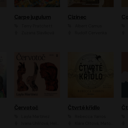
Carpe jugulum
Cizinec
Co
Terry Pratchett
Albert Camus
Zuzana Slavíková
Rudolf Červenka
Červotoč
Čtvrté křídlo
Layla Martinez
Rebecca Yarros
Ivana Uhlířová, Helena Čermáková
Klára Oltová, Matouš Ruml