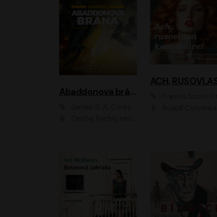
Abaddonova brána
Francis Scott Fitzger
James S. A. Corey
Rudolf Červenka
Ondřej Rychlý, Helena Dvořáková, Tereza Císařová, Jan Teplý, Jiří Vyorálek, Matěj Převrátil