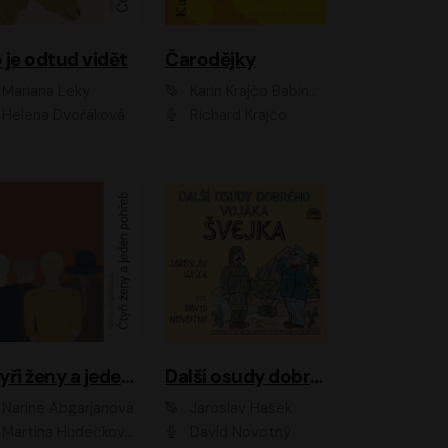
 je odtud vidět
Čarodějky
Mariana Leky
Karin Krajčo Babinská
Helena Dvořáková
Richard Krajčo
Čtyři ženy a jeden pohřeb
Další osudy dobrého vojáka Švejka
Narine Abgarjanová
Jaroslav Hašek
Martina Hudečková, Jaromír Meduna
David Novotný