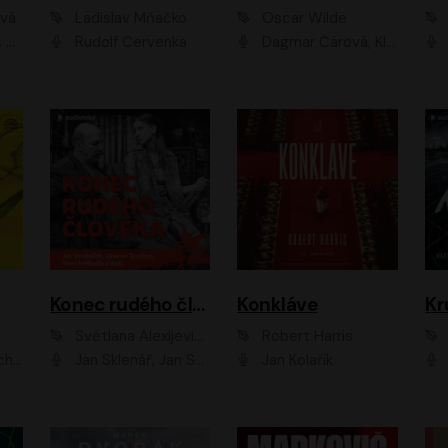
ová
Ladislav Mňačko
Oscar Wilde
ka
Rudolf Červenka
Dagmar Čárová, Klára Suchá, Martin Hruška, Otakar Brousek ml., Pavel Neškudla, Radek Hoppe, Šárka Krausová, Vanda Hybnerová, Viktor Dvořák
Konec rudého člověka
Konkláve
Kr
Světlana Alexijevičová, Daniel Majling
Robert Harris
man
Jan Sklenář, Jan Staněk, Jan Vondráček, Johanna Tesařová, Klára Sedláčková Ottová, Magdalena Zimová, Marie Poulová, Martin Matejka, Miroslav Zavičár, Pavel Neškudla, Samuel Toman, Šimon Kučera, Štěpánka Fingerhutová, Tomáš Turek
Jan Kolařík
Pavel Souk