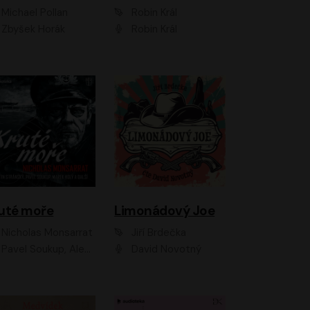
Michael Pollan
Robin Král
Zbyšek Horák
Robin Král
uté moře
Limonádový Joe
Nicholas Monsarrat
Jiří Brdečka
up, Aleš Procházka, David Novotný, Marek Holý, Martin Preiss, Jakub Saic, Petr Neskusil, David Matásek, Vasil Fridrich, Pavel Rímský, Zuzana Slavíková, Zbyšek Horák, Martin Zahálka, Luboš Ondráček, Amélie Vránová, Andrea Elsnerová, Anna Theimerová, Antonín Navrátil, Apolena Velsová, Bohdan Tůma, Filip Jančík, Filip Švarc, Jan Škvor, Jiří Köhler, Kateřina Peřinová, Kristýna Nebeská, Kristýna Skružná, Ladislav Cigánek, Libor Terš, Lucie Timíková, Martin Hruška, Martin Stránský, Michal Holán, Michal Jagelka, Milada Vaňkátová, Oldřich Hajlich, Pavel Dytrt, Petr Burian, Petr Gelnar, Radek Hoppe, Radek Škvor, Radovan Vaculík, Richard Fiala, Robert Hájek, Robin Pařík, Roman Hajlich, Roman Říčař, Svatopluk Schuller, Terezie Taberyová, Valentina Vránová, Vojtěch hájek, Zuzana Kajnarová Říčařová
David Novotný