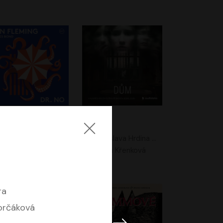
. No
Dům
Ian Fleming
Jaroslava Hrdina Mištová
Jiří Dvořák
Eliška Křenková
ra
orčáková