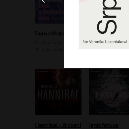
Dům v Matoušově ulici
Elity
Tereza Boučková
Jiří Havelka
Jitka Ježková
Anna Kameníková, Filip Březina, Jiří Lábus, Jiří Vyorálek, Klára Melíšková, Miloslav König, Miroslav Hanuš, Pavla Tomicová, Petr Lněnička, Richard Stanke, Taťjana Medveská, Václav Neužil, Vojtech Vond
Hannibal - Zrození
Ignis fatuus