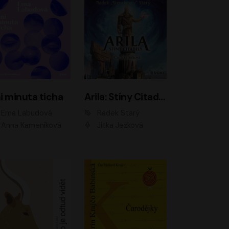
i minuta ticha
Arila: Stíny Citadely
Ema Labudová
Radek Starý
Anna Kameníková
Jitka Ježková