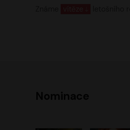
Známe
vítěze
letošního r
Nominace