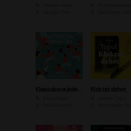
Thomas Harris
Petra Klabouch
Jaroslav Plesl
Klára Suchá, Aleš Procház
Klapzubova jedenáctka
Kloktat dehet
Eduard Bass
Jáchym Topol
David Novotný
Mark Kristián Hoch