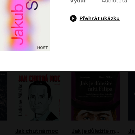
Vydal:
Audiotéka
Přehrát ukázku
Evropa, náš domov: Od vylodění v Normandii po válku na Ukrajině
Exodus
Timothy Garton Ash
Leon Uris
ráček, Zdeněk Piškula
Pavel Soukup
Vladislav Beneš
Jak chutná moc
Jak je důležité míti Filipa