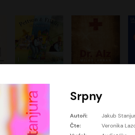
Dobrodružství kocoura Fiškuse a dědy Pettsona 1
Dr. Alz
Dr
m
Sven Nordqvist
Miloš Urban
Vladimír Javorský
Jan Vlasák, Vasil Fridrich
Srpny
Autoři:
Jakub Stanju
Čte:
Veronika Laz