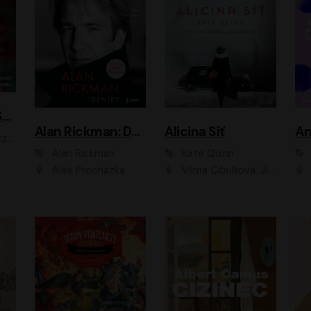
ACH, RUSOVLASÁ KOUZELNICE!
Alan Rickman: Deníky
Alicina Síť
An
ald
Alan Rickman
Kate Quinn
Aleš Procházka
Vilma Cibulková, Jitka Ježková