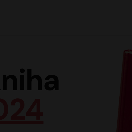
Hlav
niha
024