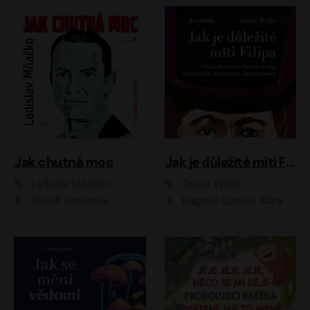
Jak chutná moc
Jak je důležité míti Filipa
Ladislav Mňačko
Oscar Wilde
Rudolf Červenka
Dagmar Čárová, Klára Suchá, Martin Hruška, Otakar Brousek ml., Pavel Neškudla, Radek Hoppe, Šárka Krausová, Vanda Hybnerová, Viktor Dvořák