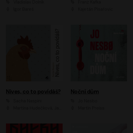
Vladislav Dolník
Franz Kafka
Igor Bareš
Kajetán Písařovic
Nives, co to povídáš?
Noční dům
Sacha Naspini
Jo Nesbo
Martina Hudečková, Jaromír Meduna, Zuzana Slavíková
Martin Preiss