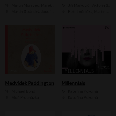
Martin Moravec, Marek Dvořák
Jiří Markovič, Viktorín Šulc
Martin Stránský, Josef Pejchal, Petra Bučková
Petr Lněnička, Martin Zahálka, Barbara Lukešová, Michal Zelenka
Medvídek Paddington
Millennials
Michael Bond
Kateřina Pokorná
Aleš Procházka
Kateřina Pokorná