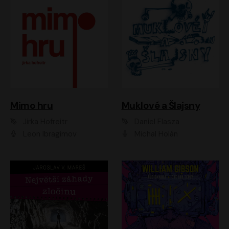
Muklové a Šlajsny
Mimo hru
Daniel Flasza
Jirka Hofreitr
Michal Holán
Leon Ibragimov