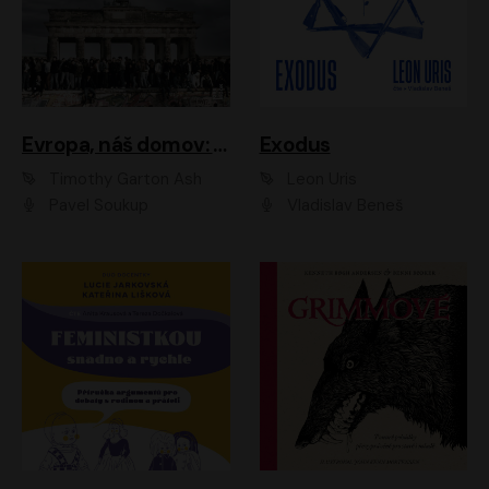
Evropa, náš domov: Od vylodění v Normandii po válku na Ukrajině
Exodus
Timothy Garton Ash
Leon Uris
Pavel Soukup
Vladislav Beneš