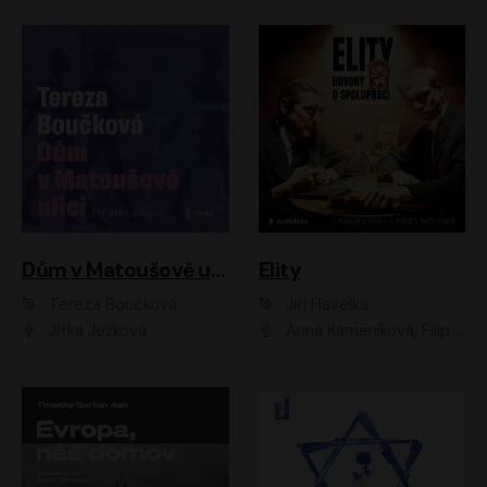
Dům v Matoušově ulici
Elity
Tereza Boučková
Jiří Havelka
Jitka Ježková
Anna Kameníková, Filip Březina, Jiří Lábus, Jiří Vyorálek, Klára Melíšková, Miloslav König, Miroslav Hanuš, Pavla Tomicová, Petr Lněnička, Richard Stanke, Taťjana Medveská, Václav Neužil, Vojtech Vondráček, Zdeněk Piškula