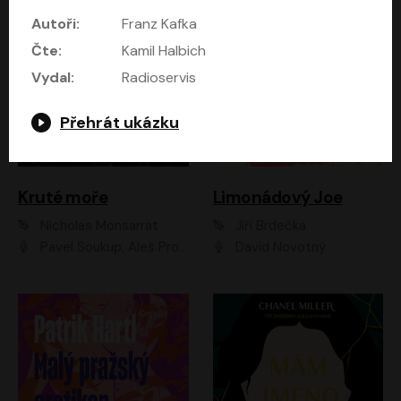
Autoři:
Franz Kafka
Čte:
Kamil Halbich
Vydal:
Radioservis
Přehrát ukázku
Kruté moře
Limonádový Joe
Nicholas Monsarrat
Jiří Brdečka
Pavel Soukup, Aleš Procházka, David Novotný, Marek Holý, Martin Preiss, Jakub Saic, Petr Neskusil, David Matásek, Vasil Fridrich, Pavel Rímský, Zuzana Slavíková, Zbyšek Horák, Martin Zahálka, Luboš Ondráček, Amélie Vránová, Andrea Elsnerová, Anna Theimerová, Antonín Navrátil, Apolena Velsová, Bohdan Tůma, Filip Jančík, Filip Švarc, Jan Škvor, Jiří Köhler, Kateřina Peřinová, Kristýna Nebeská, Kristýna Skružná, Ladislav Cigánek, Libor Terš, Lucie Timíková, Martin Hruška, Martin Stránský, Michal Holán, Michal Jagelka, Milada Vaňkátová, Oldřich Hajlich, Pavel Dytrt, Petr Burian, Petr Gelnar, Radek Hoppe, Radek Škvor, Radovan Vaculík, Richard Fiala, Robert Hájek, Robin Pařík, Roman Hajlich, Roman Říčař, Svatopluk Schuller, Terezie Taberyová, Valentina Vránová, Vojtěch hájek, Zuzana Kajnarová Říčařová
David Novotný