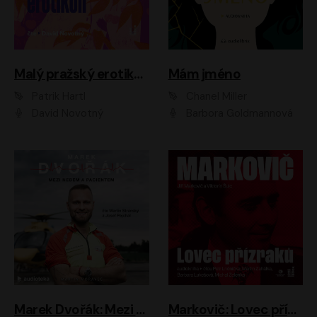
Malý pražský erotikon
Mám jméno
Patrik Hartl
Chanel Miller
David Novotný
Barbora Goldmannová
Marek Dvořák: Mezi nebem a pacientem
Markovič: Lovec přízraků