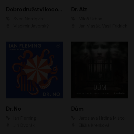
Dobrodružství kocoura Fiškuse a dědy Pettsona 1
Dr. Alz
Sven Nordqvist
Miloš Urban
Vladimír Javorský
Jan Vlasák, Vasil Fridrich
Dr. No
Dům
Ian Fleming
Jaroslava Hrdina Mištová
Jiří Dvořák
Eliška Křenková