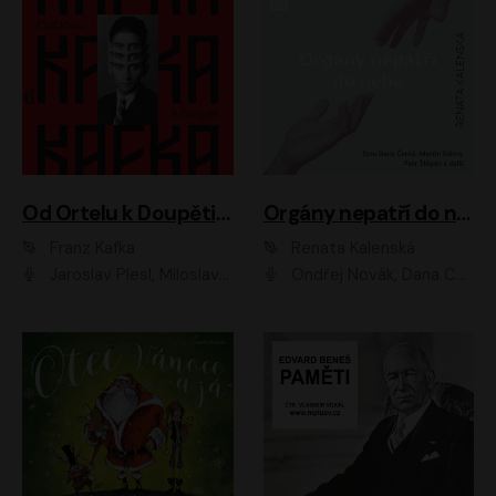
Od Ortelu k Doupěti – tucet Kafkových povídek
Orgány nepatří do nebe
Franz Kafka
Renata Kalenská
Jaroslav Plesl, Miloslav Mejzlík, David Novotný, Lukáš Hlavica, Jaromír Meduna, Václav Neužil, Otakar Brousek ml., Jan Holík, Václav Marhold
Ondřej Novák, Dana Černá, Martin Sláma, Petr Štěpán, Libor Hruška, Filip Jančík, Jakub Urbánek, Barbora Goldmannová, Karolína Zbořilová, Petra Šimberová, Richard Wágner, Klára Sochorová, Šárka Šildová, Zbyšek Horák, Anita Krausová