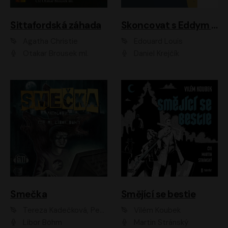
Sittafordská záhada
Skoncovat s Eddym B.
Agatha Christie
Édouard Louis
Otakar Brousek ml.
Daniel Krejčík
Smečka
Smějící se bestie
Tereza Kadečková, Petr Boček, Nelly Černohorská, Ondřej Kocáb, Ludmila Svozilová, Miroslav Pech, Karin Novotná, Jiří Sivok, Martin Štefko, Kateřina Malec Houfková, Tomáš Marton, Madla Pospíšilová Karasová, Michal Březina, Veronika Fiedlerová, Lukáš Vavrečka, Přemysl Krejčík, Mort Castle
Vilém Koubek
Libor Böhm
Martin Stránský