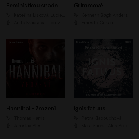
Feministkou snadno a rychle
Grimmové
Kateřina Lišková, Lucie Jarkovská
Kenneth Bøgh Andersen, Benni Bødker
Anita Krausová, Tereza Dočkalová
Ernesto Čekan
Hannibal - Zrození
Ignis fatuus
Thomas Harris
Petra Klabouchová
Jaroslav Plesl
Klára Suchá, Aleš Procházka