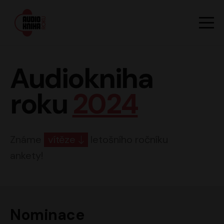
Hlavn
Men
Audiokniha roku
Audiokniha
roku
2024
Známe
vítěze
letošního ročníku
ankety!
Nominace