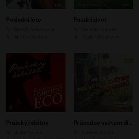
Poslední léto
Pozdní život
Dorota Ambrožová
Bernhard Schlink
Anežka Šťastná
Otakar Brousek ml.
Pražský hřbitov
Průvodce světem dinosaurů aneb Nová cesta do pravěku
Umberto Eco
Vladimír Socha