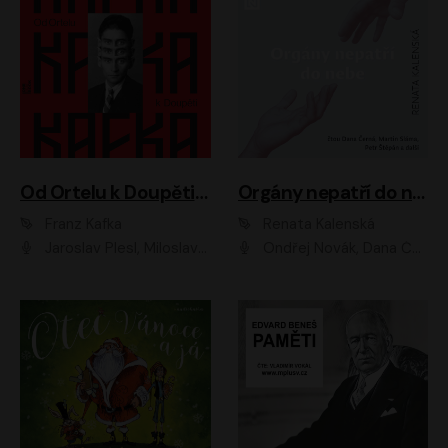
Od Ortelu k Doupěti – tucet Kafkových povídek
Orgány nepatří do nebe
Franz Kafka
Renata Kalenská
Jaroslav Plesl, Miloslav Mejzlík, David Novotný, Lukáš Hlavica, Jaromír Meduna, Václav Neužil, Otakar Brousek ml., Jan Holík, Václav Marhold
Ondřej Novák, Dana Černá, Martin Sláma, Petr Štěpán, Libor Hruška, Filip Jančík, Jakub Urbánek, Barbora Goldmannová, Karolína Zbořilová, Petra Šimberová, Richard Wágner, Klára Sochorová, Šárka Šildová, Zbyšek Horák, Anita Krausová