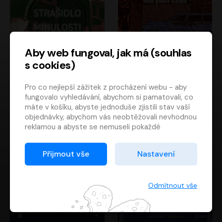
Aby web fungoval, jak má (souhlas
s cookies)
Strašidlo minulosti
Svět podle Garpa
Pro co nejlepší zážitek z procházení webu - aby
Jaroslav Velinský
John Irving
fungovalo vyhledávání, abychom si pamatovali, co
Libor Hruška
David Novotný
máte v košíku, abyste jednoduše zjistili stav vaší
objednávky, abychom vás neobtěžovali nevhodnou
reklamou a abyste se nemuseli pokaždé
přihlašovat.
Proto od vás potřebujeme souhlas se
Přijmout vše
Nastavení
zpracováním souborů cookies
, tj. malých souborů,
které se dočasně ukládají ve vašem prohlížeči.
Děkujeme, že nám ho dáte a pomůžete nám tak
Odmítnout vše
web zlepšovat.