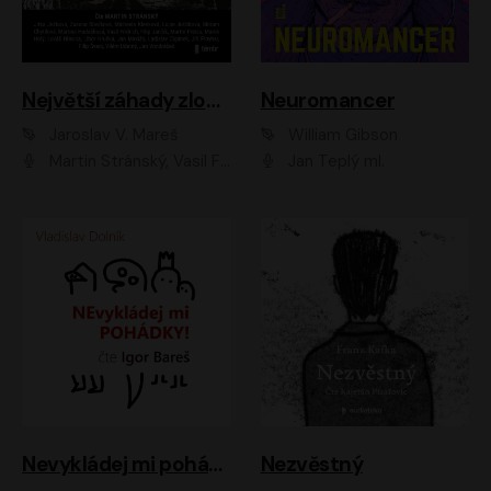
Největší záhady zločinu
Neuromancer
Jaroslav V. Mareš
William Gibson
Martin Stránský, Vasil Fridrich, Filip Jančík, Martin Preiss, Marek Holý, Lukáš Hlavica, Libor Hruška, Jan Maxián, Ladislav Cigánek, Jiří Ployhar, Filip Švarc, Vilém Udatný, Jan Vondráček, Jitka Ježková, Zuzana Slavíková, Michaela Klenková, Lucie Juřičková, Miriam Chytilová, Martina Hudečková
Jan Teplý ml.
Nevykládej mi pohádky
Nezvěstný