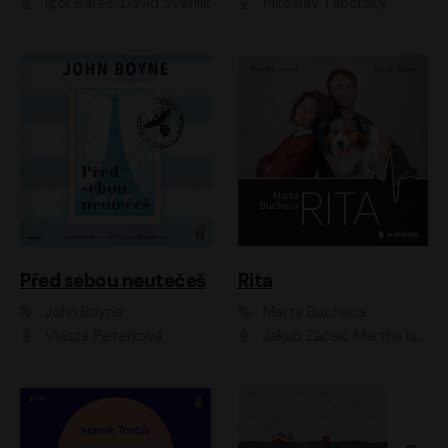
Igor Bareš, David Švehlík
Miroslav Táborský
Před sebou neutečeš
Rita
John Boyne
Marta Buchaca
Vlasta Peterková
Jakub Žáček, Martha Issová