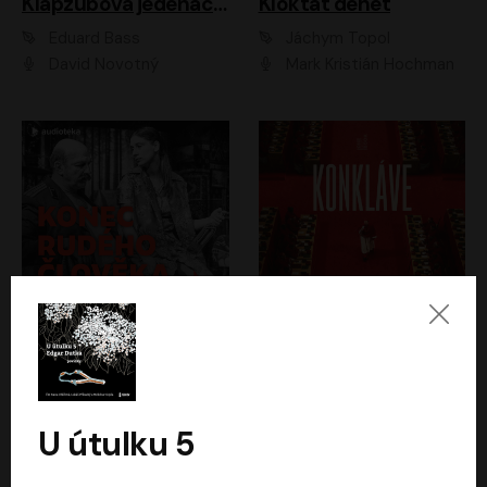
Klapzubova jedenáctka
Kloktat dehet
Eduard Bass
Jáchym Topol
David Novotný
Mark Kristián Hochman
Konec rudého člověka
Konkláve
Světlana Alexijevičová, Daniel Majling
Robert Harris
Jan Sklenář, Jan Staněk, Jan Vondráček, Johanna Tesařová, Klára Sedláčková Ottová, Magdalena Zimová, Marie Poulová, Martin Matejka, Miroslav Zavičár, Pavel Neškudla, Samuel Toman, Šimon Kučera, Štěpánka Fingerhutová, Tomáš Turek
Jan Kolařík
U útulku 5