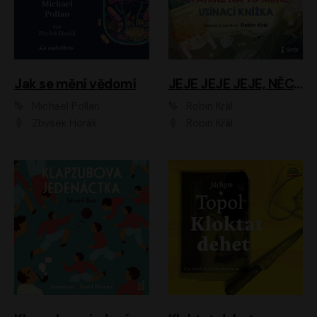
Jak se mění vědomí
JEJE JEJE JEJE, NĚCO SE MI DĚJE + PROBOUZECÍ KNÍŽKA + OPATRNĚ NA TO MRNĚ + USÍNACÍ KNÍŽKA
Michael Pollan
Robin Král
Zbyšek Horák
Robin Král