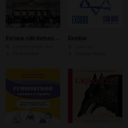
Evropa, náš domov: Od vylodění v Normandii po válku na Ukrajině
Exodus
Timothy Garton Ash
Leon Uris
Pavel Soukup
Vladislav Beneš