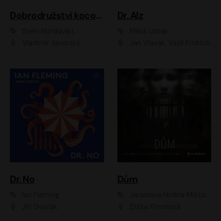
Dobrodružství kocoura Fiškuse a dědy Pettsona 1
Dr. Alz
Sven Nordqvist
Miloš Urban
Vladimír Javorský
Jan Vlasák, Vasil Fridrich
Dr. No
Dům
Ian Fleming
Jaroslava Hrdina Mištová
Jiří Dvořák
Eliška Křenková