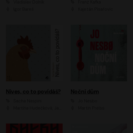
Vladislav Dolník
Franz Kafka
Igor Bareš
Kajetán Písařovic
Nives, co to povídáš?
Noční dům
Sacha Naspini
Jo Nesbo
Martina Hudečková, Jaromír Meduna, Zuzana Slavíková
Martin Preiss