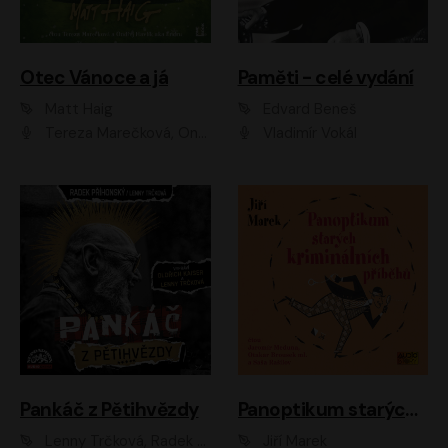
Otec Vánoce a já
Paměti - celé vydání
Matt Haig
Edvard Beneš
Tereza Marečková, Ondřej Endru Havlík
Vladimír Vokál
Pankáč z Pětihvězdy
Panoptikum starých kriminálních příběhů
Lenny Trčková, Radek Příhonský
Jiří Marek