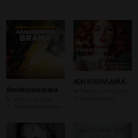
ACH, RUSOVLASÁ KOUZELNICE!
Abaddonova brána
Francis Scott Fitzgerald
Rudolf Červenka
James S. A. Corey
Ondřej Rychlý, Helena Dvořáková, Tereza Císařová, Jan Teplý, Jiří Vyorálek, Matěj Převrátil