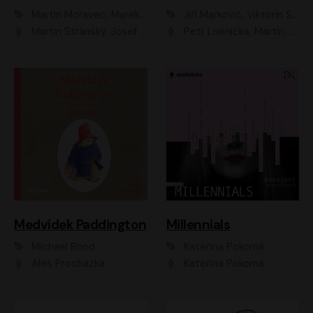
Martin Moravec, Marek Dvořák
Jiří Markovič, Viktorín Šulc
Martin Stránský, Josef Pejchal, Petra Bučková
Petr Lněnička, Martin Zahálka, Barbara Lukešová, Michal Zelenka
Medvídek Paddington
Millennials
Michael Bond
Kateřina Pokorná
Aleš Procházka
Kateřina Pokorná