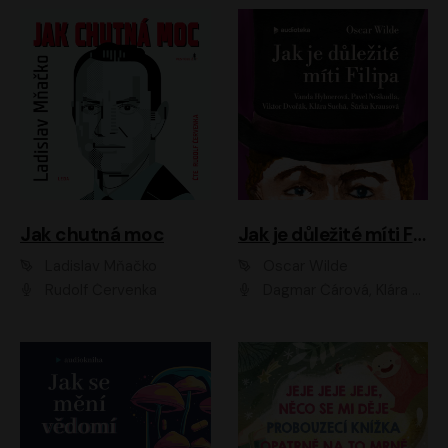
Jak chutná moc
Jak je důležité míti Filipa
Ladislav Mňačko
Oscar Wilde
Rudolf Červenka
Dagmar Čárová, Klára Suchá, Martin Hruška, Otakar Brousek ml., Pavel Neškudla, Radek Hoppe, Šárka Krausová, Vanda Hybnerová, Viktor Dvořák