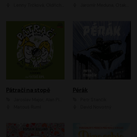
Lenny Trčková, Oldřich Kaiser
Jaromír Meduna, Otakar Brousek ml., Saša Rašilov
Pátrači na stopě
Pérák
Jaroslav Major, Alan Piskač
Petr Stančík
Matouš Ruml
David Novotný