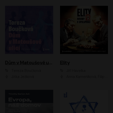
Dům v Matoušově ulici
Elity
Tereza Boučková
Jiří Havelka
Jitka Ježková
Anna Kameníková, Filip Březina, Jiří Lábus, Jiří Vyorálek, Klára Melíšková, Miloslav König, Miroslav Hanuš, Pavla Tomicová, Petr Lněnička, Richard Stanke, Taťjana Medveská, Václav Neužil, Vojtech Vondráček, Zdeněk Piškula