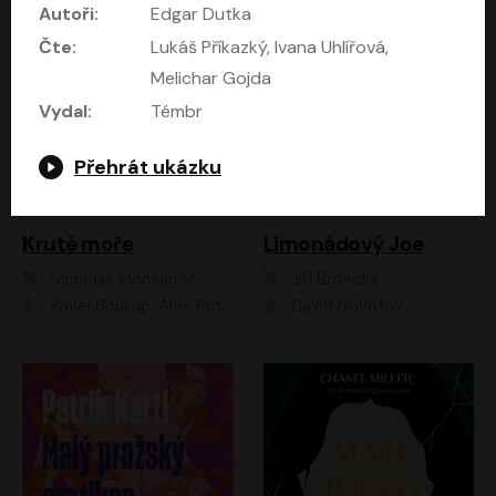
Autoři:
Edgar Dutka
Čte:
Lukáš Příkazký, Ivana Uhlířová,
Melichar Gojda
Vydal:
Témbr
Přehrát ukázku
Kruté moře
Limonádový Joe
Nicholas Monsarrat
Jiří Brdečka
Pavel Soukup, Aleš Procházka, David Novotný, Marek Holý, Martin Preiss, Jakub Saic, Petr Neskusil, David Matásek, Vasil Fridrich, Pavel Rímský, Zuzana Slavíková, Zbyšek Horák, Martin Zahálka, Luboš Ondráček, Amélie Vránová, Andrea Elsnerová, Anna Theimerová, Antonín Navrátil, Apolena Velsová, Bohdan Tůma, Filip Jančík, Filip Švarc, Jan Škvor, Jiří Köhler, Kateřina Peřinová, Kristýna Nebeská, Kristýna Skružná, Ladislav Cigánek, Libor Terš, Lucie Timíková, Martin Hruška, Martin Stránský, Michal Holán, Michal Jagelka, Milada Vaňkátová, Oldřich Hajlich, Pavel Dytrt, Petr Burian, Petr Gelnar, Radek Hoppe, Radek Škvor, Radovan Vaculík, Richard Fiala, Robert Hájek, Robin Pařík, Roman Hajlich, Roman Říčař, Svatopluk Schuller, Terezie Taberyová, Valentina Vránová, Vojtěch hájek, Zuzana Kajnarová Říčařová
David Novotný