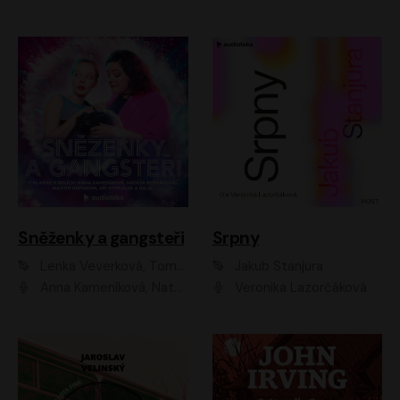
Sněženky a gangsteři
Srpny
Lenka Veverková, Tomáš Dianiška
Jakub Stanjura
Anna Kameníková, Nataša Bednářová, Tereza Hof, Taťjana Medvecká, Zuzana Slavíková, Šimon Krupa, Robert Mikluš, Jiří Vyorálek, Kryštof Hádek, Martin Hofmann, Martin Hruška
Veronika Lazorčáková