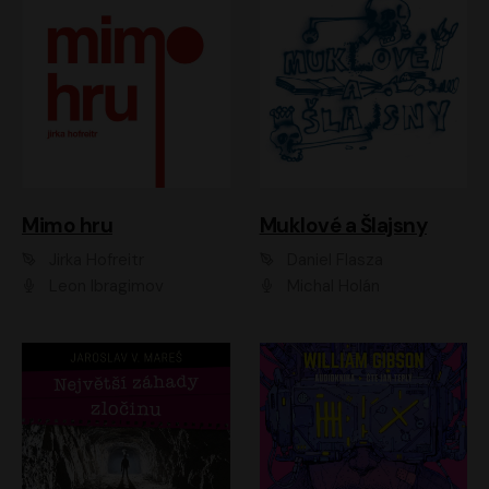
Muklové a Šlajsny
Mimo hru
Daniel Flasza
Jirka Hofreitr
Michal Holán
Leon Ibragimov