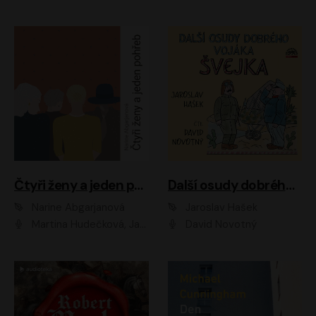
Čtyři ženy a jeden pohřeb
Další osudy dobrého vojáka Švejka
Narine Abgarjanová
Jaroslav Hašek
Martina Hudečková, Jaromír Meduna
David Novotný