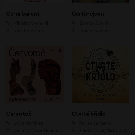
Černí baroni
Čerti nejsou
Miloslav Švandrlík
Zdeněk Svěrák
David Novotný
Zdeněk Svěrák
Červotoč
Čtvrté křídlo
Layla Martinez
Rebecca Yarros
Ivana Uhlířová, Helena Čermáková
Klára Oltová, Matouš Ruml