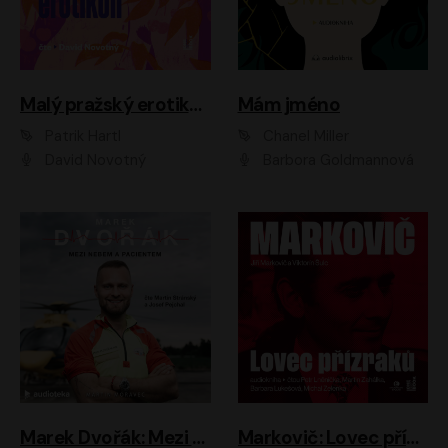
Malý pražský erotikon
Mám jméno
Patrik Hartl
Chanel Miller
David Novotný
Barbora Goldmannová
Marek Dvořák: Mezi nebem a pacientem
Markovič: Lovec přízraků