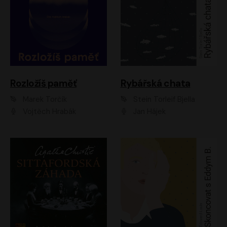
Rozložíš paměť
Rybářská chata
Marek Torčík
Stein Torleif Bjella
Vojtěch Hrabák
Jan Hájek