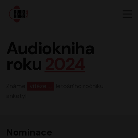
Hlavn
Men
Audiokniha roku
Audiokniha
roku
2024
Známe
vítěze
letošního ročníku
ankety!
Nominace