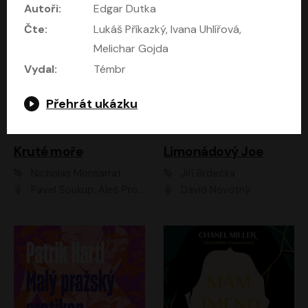
Autoři:
Edgar Dutka
Čte:
Lukáš Příkazký, Ivana Uhlířová,
Melichar Gojda
Vydal:
Témbr
Přehrát ukázku
Kruté moře
Limonádový Joe
Nicholas Monsarrat
Jiří Brdečka
Pavel Soukup, Aleš Procházka, David Novotný, Marek Holý, Martin Preiss, Jakub Saic, Petr Neskusil, David Matásek, Vasil Fridrich, Pavel Rímský, Zuzana Slavíková, Zbyšek Horák, Martin Zahálka, Luboš Ondráček, Amélie Vránová, Andrea Elsnerová, Anna Theimerová, Antonín Navrátil, Apolena Velsová, Bohdan Tůma, Filip Jančík, Filip Švarc, Jan Škvor, Jiří Köhler, Kateřina Peřinová, Kristýna Nebeská, Kristýna Skružná, Ladislav Cigánek, Libor Terš, Lucie Timíková, Martin Hruška, Martin Stránský, Michal Holán, Michal Jagelka, Milada Vaňkátová, Oldřich Hajlich, Pavel Dytrt, Petr Burian, Petr Gelnar, Radek Hoppe, Radek Škvor, Radovan Vaculík, Richard Fiala, Robert Hájek, Robin Pařík, Roman Hajlich, Roman Říčař, Svatopluk Schuller, Terezie Taberyová, Valentina Vránová, Vojtěch hájek, Zuzana Kajnarová Říčařová
David Novotný