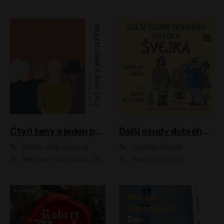
Čtyři ženy a jeden pohřeb
Další osudy dobrého vojáka Švejka
Narine Abgarjanová
Jaroslav Hašek
Martina Hudečková, Jaromír Meduna
David Novotný