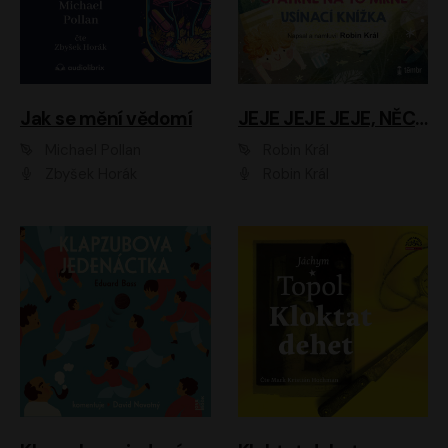
Jak se mění vědomí
JEJE JEJE JEJE, NĚCO SE MI DĚJE + PROBOUZECÍ KNÍŽKA + OPATRNĚ NA TO MRNĚ + USÍNACÍ KNÍŽKA
Michael Pollan
Robin Král
Zbyšek Horák
Robin Král