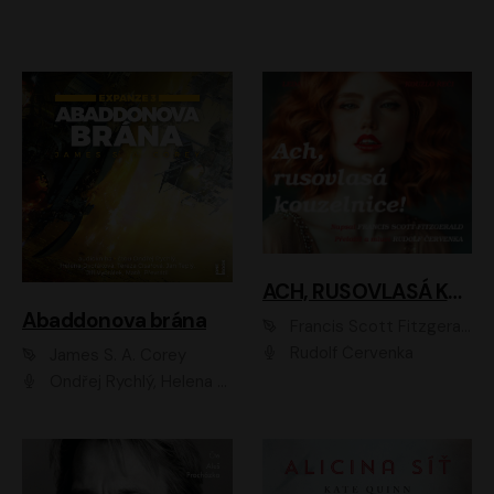
ACH, RUSOVLASÁ KOUZELNICE!
Abaddonova brána
Francis Scott Fitzgerald
Rudolf Červenka
James S. A. Corey
Ondřej Rychlý, Helena Dvořáková, Tereza Císařová, Jan Teplý, Jiří Vyorálek, Matěj Převrátil