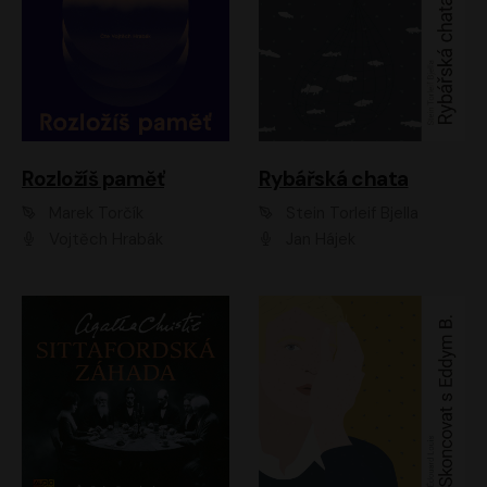
Rozložíš paměť
Rybářská chata
Marek Torčík
Stein Torleif Bjella
Vojtěch Hrabák
Jan Hájek