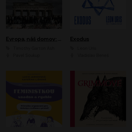
Evropa, náš domov: Od vylodění v Normandii po válku na Ukrajině
Exodus
Timothy Garton Ash
Leon Uris
Pavel Soukup
Vladislav Beneš