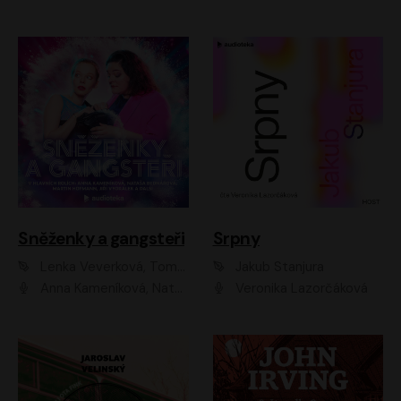
Sněženky a gangsteři
Srpny
Lenka Veverková, Tomáš Dianiška
Jakub Stanjura
Anna Kameníková, Nataša Bednářová, Tereza Hof, Taťjana Medvecká, Zuzana Slavíková, Šimon Krupa, Robert Mikluš, Jiří Vyorálek, Kryštof Hádek, Martin Hofmann, Martin Hruška
Veronika Lazorčáková