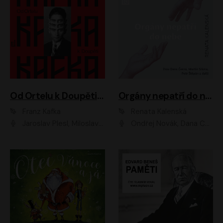
Od Ortelu k Doupěti – tucet Kafkových povídek
Orgány nepatří do nebe
Franz Kafka
Renata Kalenská
Jaroslav Plesl, Miloslav Mejzlík, David Novotný, Lukáš Hlavica, Jaromír Meduna, Václav Neužil, Otakar Brousek ml., Jan Holík, Václav Marhold
Ondřej Novák, Dana Černá, Martin Sláma, Petr Štěpán, Libor Hruška, Filip Jančík, Jakub Urbánek, Barbora Goldmannová, Karolína Zbořilová, Petra Šimberová, Richard Wágner, Klára Sochorová, Šárka Šildová, Zbyšek Horák, Anita Krausová