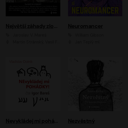
Největší záhady zločinu
Neuromancer
Jaroslav V. Mareš
William Gibson
Martin Stránský, Vasil Fridrich, Filip Jančík, Martin Preiss, Marek Holý, Lukáš Hlavica, Libor Hruška, Jan Maxián, Ladislav Cigánek, Jiří Ployhar, Filip Švarc, Vilém Udatný, Jan Vondráček, Jitka Ježková, Zuzana Slavíková, Michaela Klenková, Lucie Juřičková, Miriam Chytilová, Martina Hudečková
Jan Teplý ml.
Nevykládej mi pohádky
Nezvěstný