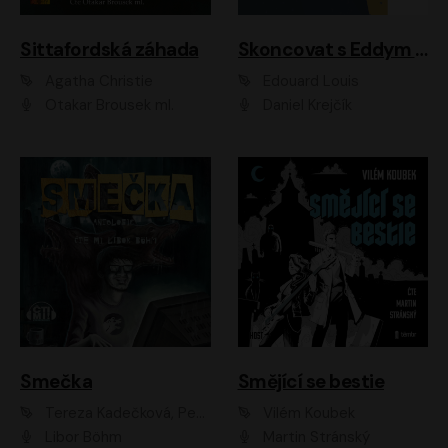
Sittafordská záhada
Skoncovat s Eddym B.
Agatha Christie
Édouard Louis
Otakar Brousek ml.
Daniel Krejčík
Smečka
Smějící se bestie
Tereza Kadečková, Petr Boček, Nelly Černohorská, Ondřej Kocáb, Ludmila Svozilová, Miroslav Pech, Karin Novotná, Jiří Sivok, Martin Štefko, Kateřina Malec Houfková, Tomáš Marton, Madla Pospíšilová Karasová, Michal Březina, Veronika Fiedlerová, Lukáš Vavrečka, Přemysl Krejčík, Mort Castle
Vilém Koubek
Libor Böhm
Martin Stránský