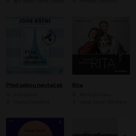
Igor Bareš, David Švehlík
Miroslav Táborský
Před sebou neutečeš
Rita
John Boyne
Marta Buchaca
Vlasta Peterková
Jakub Žáček, Martha Issová