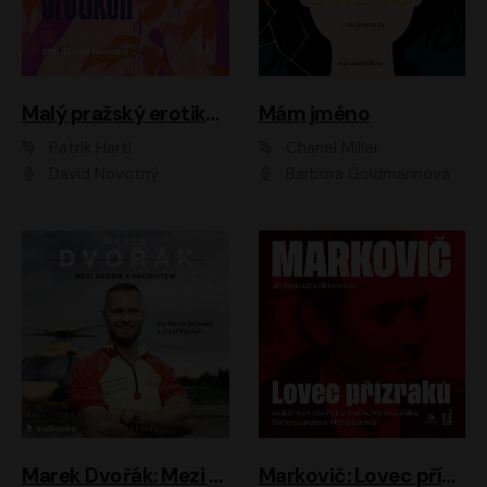
Malý pražský erotikon
Mám jméno
Patrik Hartl
Chanel Miller
David Novotný
Barbora Goldmannová
Marek Dvořák: Mezi nebem a pacientem
Markovič: Lovec přízraků