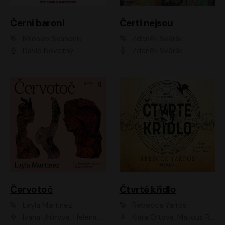
Černí baroni
Čerti nejsou
Miloslav Švandrlík
Zdeněk Svěrák
David Novotný
Zdeněk Svěrák
Červotoč
Čtvrté křídlo
Layla Martinez
Rebecca Yarros
Ivana Uhlířová, Helena Čermáková
Klára Oltová, Matouš Ruml