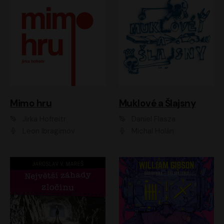
Muklové a Šlajsny
Mimo hru
Daniel Flasza
Jirka Hofreitr
Michal Holán
Leon Ibragimov