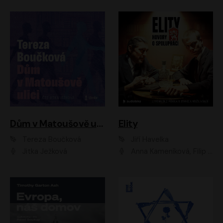
Dům v Matoušově ulici
Elity
Tereza Boučková
Jiří Havelka
Jitka Ježková
Anna Kameníková, Filip Březina, Jiří Lábus, Jiří Vyorálek, Klára Melíšková, Miloslav König, Miroslav Hanuš, Pavla Tomicová, Petr Lněnička, Richard Stanke, Taťjana Medveská, Václav Neužil, Vojtech Vondráček, Zdeněk Piškula