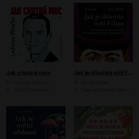
Jak chutná moc
Jak je důležité míti Filipa
Ladislav Mňačko
Oscar Wilde
Rudolf Červenka
Dagmar Čárová, Klára Suchá, Martin Hruška, Otakar Brousek ml., Pavel Neškudla, Radek Hoppe, Šárka Krausová, Vanda Hybnerová, Viktor Dvořák