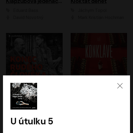
Klapzubova jedenáctka
Kloktat dehet
Eduard Bass
Jáchym Topol
David Novotný
Mark Kristián Hochman
Konec rudého člověka
Konkláve
Světlana Alexijevičová, Daniel Majling
Robert Harris
Jan Sklenář, Jan Staněk, Jan Vondráček, Johanna Tesařová, Klára Sedláčková Ottová, Magdalena Zimová, Marie Poulová, Martin Matejka, Miroslav Zavičár, Pavel Neškudla, Samuel Toman, Šimon Kučera, Štěpánka Fingerhutová, Tomáš Turek
Jan Kolařík
U útulku 5