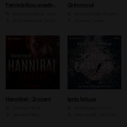
Feministkou snadno a rychle
Grimmové
Kateřina Lišková, Lucie Jarkovská
Kenneth Bøgh Andersen, Benni Bødker
Anita Krausová, Tereza Dočkalová
Ernesto Čekan
Hannibal - Zrození
Ignis fatuus
Thomas Harris
Petra Klabouchová
Jaroslav Plesl
Klára Suchá, Aleš Procházka