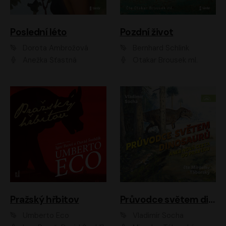
Poslední léto
Pozdní život
Dorota Ambrožová
Bernhard Schlink
Anežka Šťastná
Otakar Brousek ml.
Pražský hřbitov
Průvodce světem dinosaurů aneb Nová cesta do pravěku
Umberto Eco
Vladimír Socha