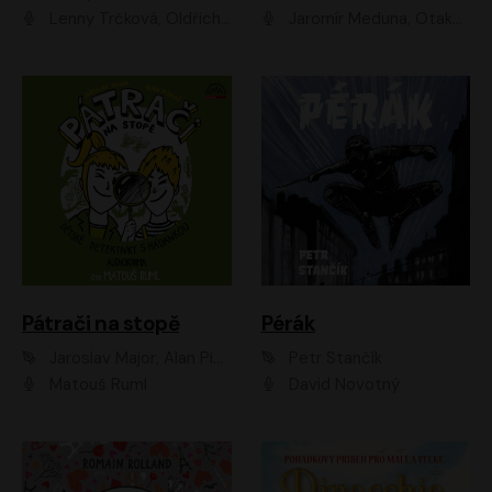
Lenny Trčková, Oldřich Kaiser
Jaromír Meduna, Otakar Brousek ml., Saša Rašilov
Pátrači na stopě
Pérák
Jaroslav Major, Alan Piskač
Petr Stančík
Matouš Ruml
David Novotný