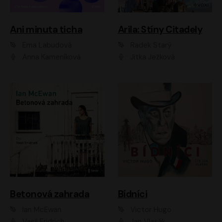
Ani minuta ticha
Arila: Stíny Citadely
Ema Labudová
Radek Starý
Anna Kameníková
Jitka Ježková
Betonová zahrada
Bídníci
Ian McEwan
Victor Hugo
Vasil Fridrich
Jan Vlasák