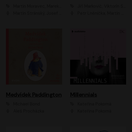
Martin Moravec, Marek Dvořák
Jiří Markovič, Viktorín Šulc
Martin Stránský, Josef Pejchal, Petra Bučková
Petr Lněnička, Martin Zahálka, Barbara Lukešová, Michal Zelenka
Medvídek Paddington
Millennials
Michael Bond
Kateřina Pokorná
Aleš Procházka
Kateřina Pokorná