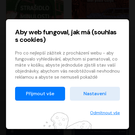
Aby web fungoval, jak má (souhlas
s cookies)
Strašidlo minulosti
Svět podle Garpa
Pro co nejlepší zážitek z procházení webu - aby
Jaroslav Velinský
John Irving
fungovalo vyhledávání, abychom si pamatovali, co
Libor Hruška
David Novotný
máte v košíku, abyste jednoduše zjistili stav vaší
objednávky, abychom vás neobtěžovali nevhodnou
reklamou a abyste se nemuseli pokaždé
přihlašovat.
Proto od vás potřebujeme souhlas se
Přijmout vše
Nastavení
zpracováním souborů cookies
, tj. malých souborů,
které se dočasně ukládají ve vašem prohlížeči.
Děkujeme, že nám ho dáte a pomůžete nám tak
Odmítnout vše
web zlepšovat.