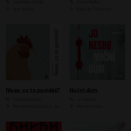
Vladislav Dolník
Franz Kafka
Igor Bareš
Kajetán Písařovic
Nives, co to povídáš?
Noční dům
Sacha Naspini
Jo Nesbo
Martina Hudečková, Jaromír Meduna, Zuzana Slavíková
Martin Preiss