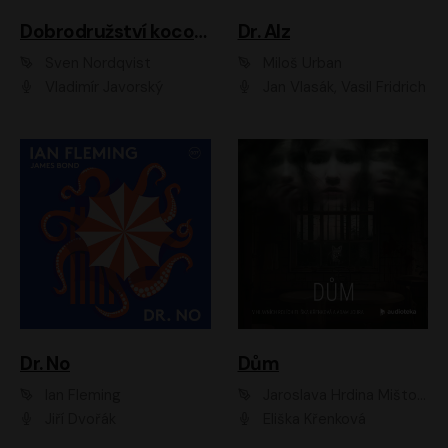
Dobrodružství kocoura Fiškuse a dědy Pettsona 1
Dr. Alz
Sven Nordqvist
Miloš Urban
Vladimír Javorský
Jan Vlasák, Vasil Fridrich
Dr. No
Dům
Ian Fleming
Jaroslava Hrdina Mištová
Jiří Dvořák
Eliška Křenková