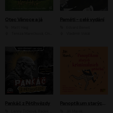
Otec Vánoce a já
Paměti - celé vydání
Matt Haig
Edvard Beneš
Tereza Marečková, Ondřej Endru Havlík
Vladimír Vokál
Pankáč z Pětihvězdy
Panoptikum starých kriminálních příběhů
Lenny Trčková, Radek Příhonský
Jiří Marek