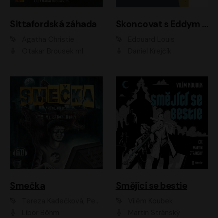
Sittafordská záhada
Skoncovat s Eddym B.
Agatha Christie
Édouard Louis
Otakar Brousek ml.
Daniel Krejčík
Smečka
Smějící se bestie
Tereza Kadečková, Petr Boček, Nelly Černohorská, Ondřej Kocáb, Ludmila Svozilová, Miroslav Pech, Karin Novotná, Jiří Sivok, Martin Štefko, Kateřina Malec Houfková, Tomáš Marton, Madla Pospíšilová Karasová, Michal Březina, Veronika Fiedlerová, Lukáš Vavrečka, Přemysl Krejčík, Mort Castle
Vilém Koubek
Libor Böhm
Martin Stránský