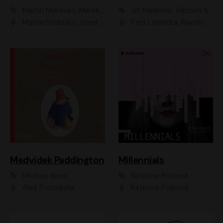
Martin Moravec, Marek Dvořák
Jiří Markovič, Viktorín Šulc
Martin Stránský, Josef Pejchal, Petra Bučková
Petr Lněnička, Martin Zahálka, Barbara Lukešová, Michal Zelenka
Medvídek Paddington
Millennials
Michael Bond
Kateřina Pokorná
Aleš Procházka
Kateřina Pokorná