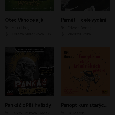
Otec Vánoce a já
Paměti - celé vydání
Matt Haig
Edvard Beneš
Tereza Marečková, Ondřej Endru Havlík
Vladimír Vokál
Pankáč z Pětihvězdy
Panoptikum starých kriminálních příběhů
Lenny Trčková, Radek Příhonský
Jiří Marek