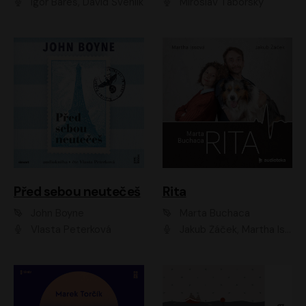
Igor Bareš, David Švehlík
Miroslav Táborský
Před sebou neutečeš
Rita
John Boyne
Marta Buchaca
Vlasta Peterková
Jakub Žáček, Martha Issová