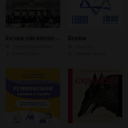
Evropa, náš domov: Od vylodění v Normandii po válku na Ukrajině
Exodus
Timothy Garton Ash
Leon Uris
Pavel Soukup
Vladislav Beneš