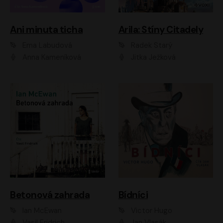
Ani minuta ticha
Arila: Stíny Citadely
Ema Labudová
Radek Starý
Anna Kameníková
Jitka Ježková
Betonová zahrada
Bídníci
Ian McEwan
Victor Hugo
Vasil Fridrich
Jan Vlasák