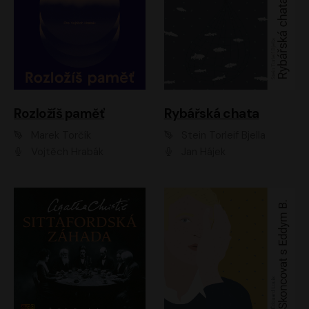
Rozložíš paměť
Rybářská chata
Marek Torčík
Stein Torleif Bjella
Vojtěch Hrabák
Jan Hájek