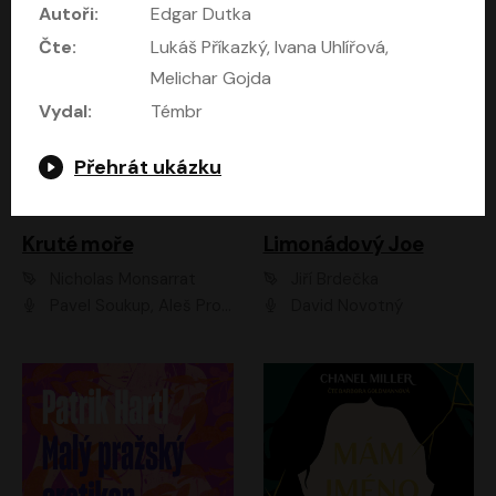
Autoři:
Edgar Dutka
Čte:
Lukáš Příkazký, Ivana Uhlířová,
Melichar Gojda
Vydal:
Témbr
Přehrát ukázku
Kruté moře
Limonádový Joe
Nicholas Monsarrat
Jiří Brdečka
Pavel Soukup, Aleš Procházka, David Novotný, Marek Holý, Martin Preiss, Jakub Saic, Petr Neskusil, David Matásek, Vasil Fridrich, Pavel Rímský, Zuzana Slavíková, Zbyšek Horák, Martin Zahálka, Luboš Ondráček, Amélie Vránová, Andrea Elsnerová, Anna Theimerová, Antonín Navrátil, Apolena Velsová, Bohdan Tůma, Filip Jančík, Filip Švarc, Jan Škvor, Jiří Köhler, Kateřina Peřinová, Kristýna Nebeská, Kristýna Skružná, Ladislav Cigánek, Libor Terš, Lucie Timíková, Martin Hruška, Martin Stránský, Michal Holán, Michal Jagelka, Milada Vaňkátová, Oldřich Hajlich, Pavel Dytrt, Petr Burian, Petr Gelnar, Radek Hoppe, Radek Škvor, Radovan Vaculík, Richard Fiala, Robert Hájek, Robin Pařík, Roman Hajlich, Roman Říčař, Svatopluk Schuller, Terezie Taberyová, Valentina Vránová, Vojtěch hájek, Zuzana Kajnarová Říčařová
David Novotný