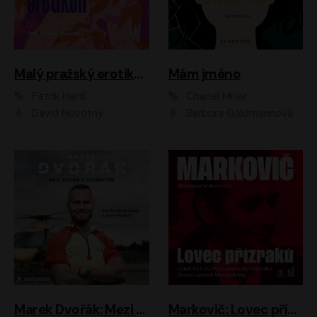
Malý pražský erotikon
Mám jméno
Patrik Hartl
Chanel Miller
David Novotný
Barbora Goldmannová
Marek Dvořák: Mezi nebem a pacientem
Markovič: Lovec přízraků