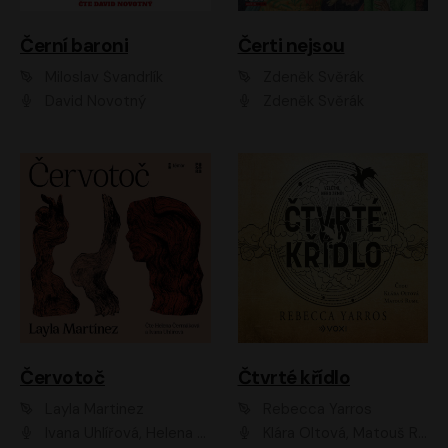
Černí baroni
Čerti nejsou
Miloslav Švandrlík
Zdeněk Svěrák
David Novotný
Zdeněk Svěrák
Červotoč
Čtvrté křídlo
Layla Martinez
Rebecca Yarros
Ivana Uhlířová, Helena Čermáková
Klára Oltová, Matouš Ruml