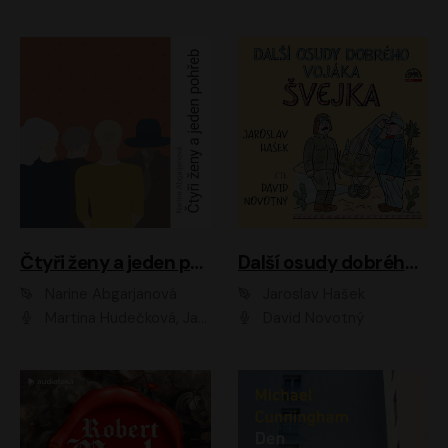
Čtyři ženy a jeden pohřeb
Další osudy dobrého vojáka Švejka
Narine Abgarjanová
Jaroslav Hašek
Martina Hudečková, Jaromír Meduna
David Novotný