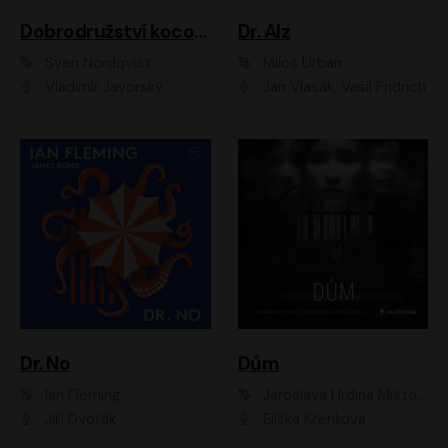
Dobrodružství kocoura Fiškuse a dědy Pettsona 1
Dr. Alz
Sven Nordqvist
Miloš Urban
Vladimír Javorský
Jan Vlasák, Vasil Fridrich
Dr. No
Dům
Ian Fleming
Jaroslava Hrdina Mištová
Jiří Dvořák
Eliška Křenková