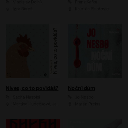
Vladislav Dolník
Franz Kafka
Igor Bareš
Kajetán Písařovic
Nives, co to povídáš?
Noční dům
Sacha Naspini
Jo Nesbo
Martina Hudečková, Jaromír Meduna, Zuzana Slavíková
Martin Preiss