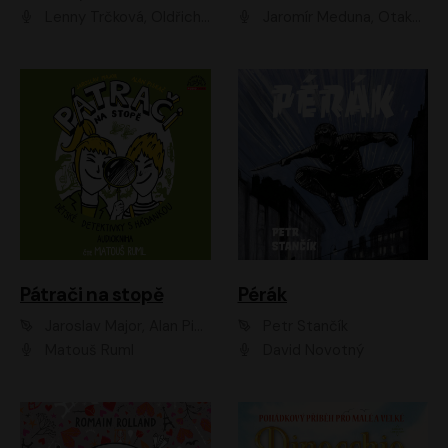
Lenny Trčková, Oldřich Kaiser
Jaromír Meduna, Otakar Brousek ml., Saša Rašilov
Pátrači na stopě
Pérák
Jaroslav Major, Alan Piskač
Petr Stančík
Matouš Ruml
David Novotný