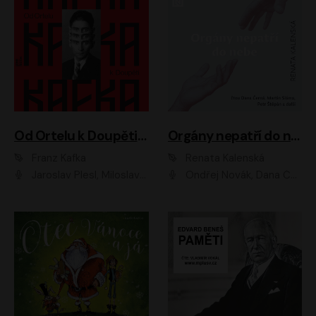
Od Ortelu k Doupěti – tucet Kafkových povídek
Orgány nepatří do nebe
Franz Kafka
Renata Kalenská
Jaroslav Plesl, Miloslav Mejzlík, David Novotný, Lukáš Hlavica, Jaromír Meduna, Václav Neužil, Otakar Brousek ml., Jan Holík, Václav Marhold
Ondřej Novák, Dana Černá, Martin Sláma, Petr Štěpán, Libor Hruška, Filip Jančík, Jakub Urbánek, Barbora Goldmannová, Karolína Zbořilová, Petra Šimberová, Richard Wágner, Klára Sochorová, Šárka Šildová, Zbyšek Horák, Anita Krausová