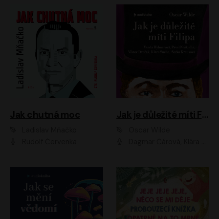
Jak chutná moc
Jak je důležité míti Filipa
Ladislav Mňačko
Oscar Wilde
Rudolf Červenka
Dagmar Čárová, Klára Suchá, Martin Hruška, Otakar Brousek ml., Pavel Neškudla, Radek Hoppe, Šárka Krausová, Vanda Hybnerová, Viktor Dvořák