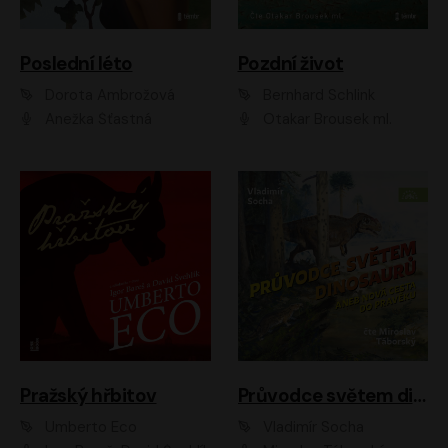
Poslední léto
Pozdní život
Dorota Ambrožová
Bernhard Schlink
Anežka Šťastná
Otakar Brousek ml.
Pražský hřbitov
Průvodce světem dinosaurů aneb Nová cesta do pravěku
Umberto Eco
Vladimír Socha