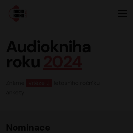
Hlavn
Men
Audiokniha roku
Audiokniha
roku
2024
Známe
vítěze
letošního ročníku
ankety!
Nominace