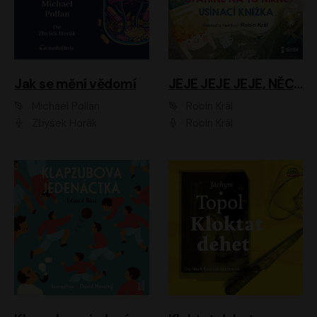
Jak se mění vědomí
JEJE JEJE JEJE, NĚCO SE MI DĚJE + PROBOUZECÍ KNÍŽKA + OPATRNĚ NA TO MRNĚ + USÍNACÍ KNÍŽKA
Michael Pollan
Robin Král
Zbyšek Horák
Robin Král