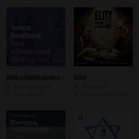
Dům v Matoušově ulici
Elity
Tereza Boučková
Jiří Havelka
Jitka Ježková
Anna Kameníková, Filip Březina, Jiří Lábus, Jiří Vyorálek, Klára Melíšková, Miloslav König, Miroslav Hanuš, Pavla Tomicová, Petr Lněnička, Richard Stanke, Taťjana Medveská, Václav Neužil, Vojtech Vondráček, Zdeněk Piškula