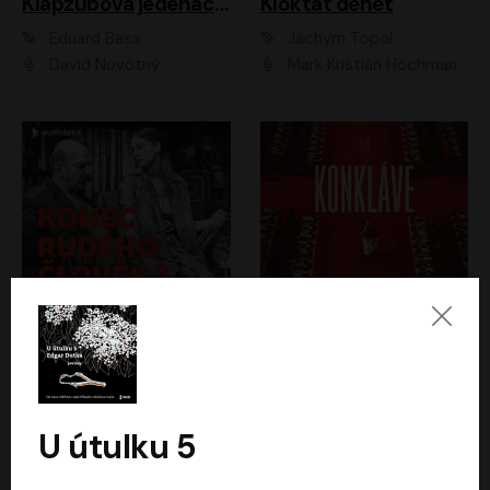
Klapzubova jedenáctka
Kloktat dehet
Eduard Bass
Jáchym Topol
David Novotný
Mark Kristián Hochman
Konec rudého člověka
Konkláve
Světlana Alexijevičová, Daniel Majling
Robert Harris
Jan Sklenář, Jan Staněk, Jan Vondráček, Johanna Tesařová, Klára Sedláčková Ottová, Magdalena Zimová, Marie Poulová, Martin Matejka, Miroslav Zavičár, Pavel Neškudla, Samuel Toman, Šimon Kučera, Štěpánka Fingerhutová, Tomáš Turek
Jan Kolařík
U útulku 5