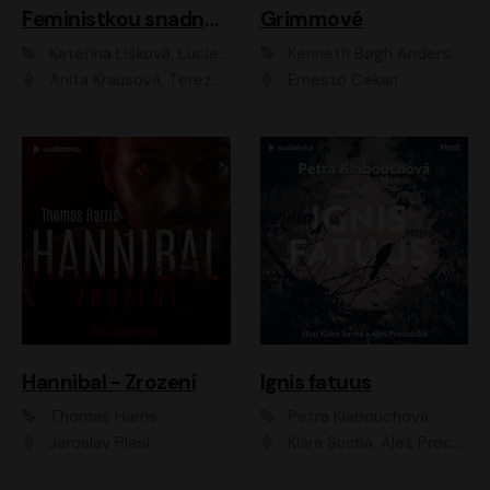
Feministkou snadno a rychle
Grimmové
Kateřina Lišková, Lucie Jarkovská
Kenneth Bøgh Andersen, Benni Bødker
Anita Krausová, Tereza Dočkalová
Ernesto Čekan
Hannibal - Zrození
Ignis fatuus
Thomas Harris
Petra Klabouchová
Jaroslav Plesl
Klára Suchá, Aleš Procházka