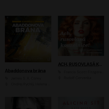
ACH, RUSOVLASÁ KOUZELNICE!
Abaddonova brána
Francis Scott Fitzgerald
Rudolf Červenka
James S. A. Corey
Ondřej Rychlý, Helena Dvořáková, Tereza Císařová, Jan Teplý, Jiří Vyorálek, Matěj Převrátil