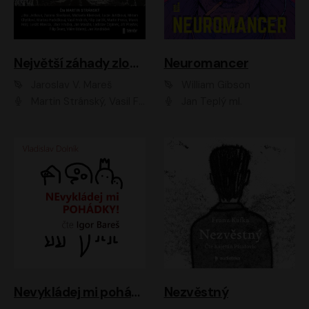
Největší záhady zločinu
Neuromancer
Jaroslav V. Mareš
William Gibson
Martin Stránský, Vasil Fridrich, Filip Jančík, Martin Preiss, Marek Holý, Lukáš Hlavica, Libor Hruška, Jan Maxián, Ladislav Cigánek, Jiří Ployhar, Filip Švarc, Vilém Udatný, Jan Vondráček, Jitka Ježková, Zuzana Slavíková, Michaela Klenková, Lucie Juřičková, Miriam Chytilová, Martina Hudečková
Jan Teplý ml.
Nevykládej mi pohádky
Nezvěstný