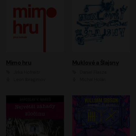
Muklové a Šlajsny
Mimo hru
Daniel Flasza
Jirka Hofreitr
Michal Holán
Leon Ibragimov