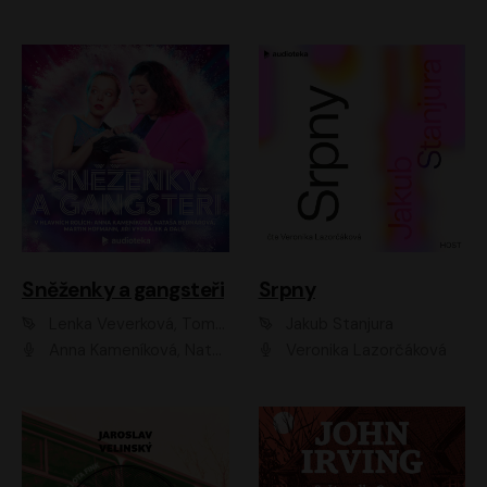
Sněženky a gangsteři
Srpny
Lenka Veverková, Tomáš Dianiška
Jakub Stanjura
Anna Kameníková, Nataša Bednářová, Tereza Hof, Taťjana Medvecká, Zuzana Slavíková, Šimon Krupa, Robert Mikluš, Jiří Vyorálek, Kryštof Hádek, Martin Hofmann, Martin Hruška
Veronika Lazorčáková