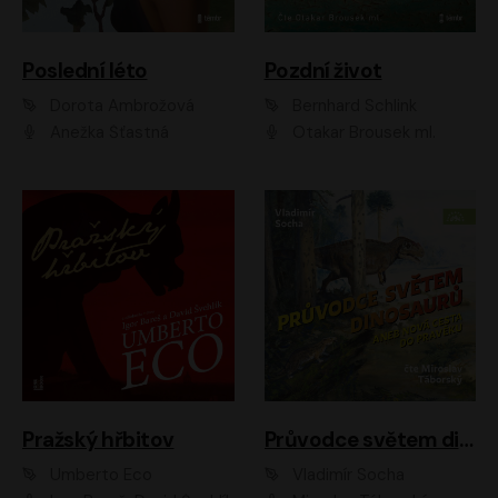
Poslední léto
Pozdní život
Dorota Ambrožová
Bernhard Schlink
Anežka Šťastná
Otakar Brousek ml.
Pražský hřbitov
Průvodce světem dinosaurů aneb Nová cesta do pravěku
Umberto Eco
Vladimír Socha