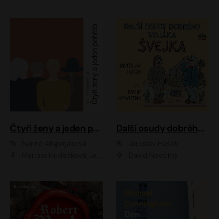
Čtyři ženy a jeden pohřeb
Další osudy dobrého vojáka Švejka
Narine Abgarjanová
Jaroslav Hašek
Martina Hudečková, Jaromír Meduna
David Novotný