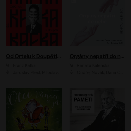
Od Ortelu k Doupěti – tucet Kafkových povídek
Orgány nepatří do nebe
Franz Kafka
Renata Kalenská
Jaroslav Plesl, Miloslav Mejzlík, David Novotný, Lukáš Hlavica, Jaromír Meduna, Václav Neužil, Otakar Brousek ml., Jan Holík, Václav Marhold
Ondřej Novák, Dana Černá, Martin Sláma, Petr Štěpán, Libor Hruška, Filip Jančík, Jakub Urbánek, Barbora Goldmannová, Karolína Zbořilová, Petra Šimberová, Richard Wágner, Klára Sochorová, Šárka Šildová, Zbyšek Horák, Anita Krausová