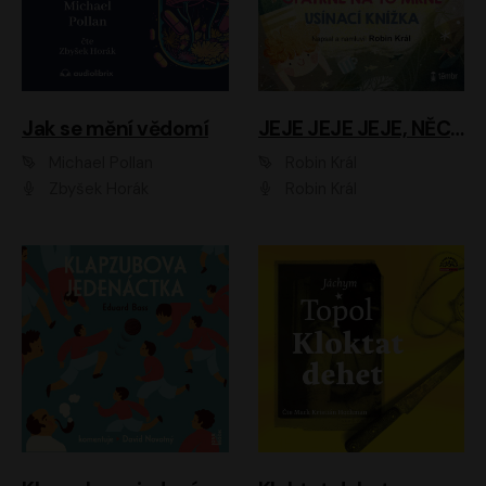
Jak se mění vědomí
JEJE JEJE JEJE, NĚCO SE MI DĚJE + PROBOUZECÍ KNÍŽKA + OPATRNĚ NA TO MRNĚ + USÍNACÍ KNÍŽKA
Michael Pollan
Robin Král
Zbyšek Horák
Robin Král