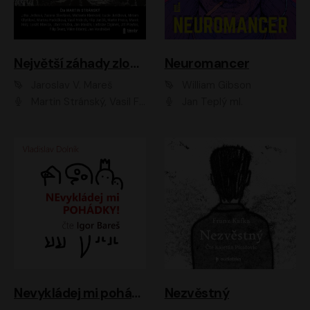
Největší záhady zločinu
Neuromancer
Jaroslav V. Mareš
William Gibson
Martin Stránský, Vasil Fridrich, Filip Jančík, Martin Preiss, Marek Holý, Lukáš Hlavica, Libor Hruška, Jan Maxián, Ladislav Cigánek, Jiří Ployhar, Filip Švarc, Vilém Udatný, Jan Vondráček, Jitka Ježková, Zuzana Slavíková, Michaela Klenková, Lucie Juřičková, Miriam Chytilová, Martina Hudečková
Jan Teplý ml.
Nevykládej mi pohádky
Nezvěstný