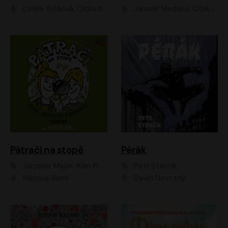
Lenny Trčková, Oldřich Kaiser
Jaromír Meduna, Otakar Brousek ml., Saša Rašilov
Pátrači na stopě
Pérák
Jaroslav Major, Alan Piskač
Petr Stančík
Matouš Ruml
David Novotný