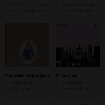
Martin Moravec, Marek Dvořák
Jiří Markovič, Viktorín Šulc
Martin Stránský, Josef Pejchal, Petra Bučková
Petr Lněnička, Martin Zahálka, Barbara Lukešová, Michal Zelenka
Medvídek Paddington
Millennials
Michael Bond
Kateřina Pokorná
Aleš Procházka
Kateřina Pokorná