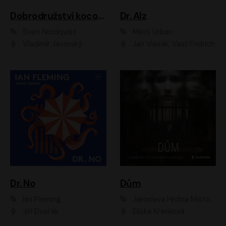
Dobrodružství kocoura Fiškuse a dědy Pettsona 1
Dr. Alz
Sven Nordqvist
Miloš Urban
Vladimír Javorský
Jan Vlasák, Vasil Fridrich
Dr. No
Dům
Ian Fleming
Jaroslava Hrdina Mištová
Jiří Dvořák
Eliška Křenková