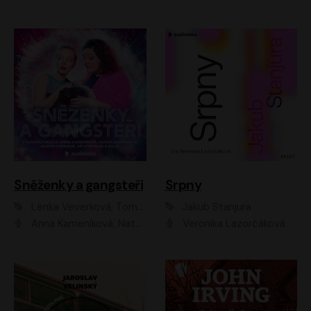
Sněženky a gangsteři
Srpny
Lenka Veverková, Tomáš Dianiška
Jakub Stanjura
Anna Kameníková, Nataša Bednářová, Tereza Hof, Taťjana Medvecká, Zuzana Slavíková, Šimon Krupa, Robert Mikluš, Jiří Vyorálek, Kryštof Hádek, Martin Hofmann, Martin Hruška
Veronika Lazorčáková