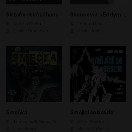
Sittafordská záhada
Skoncovat s Eddym B.
Agatha Christie
Édouard Louis
Otakar Brousek ml.
Daniel Krejčík
Smečka
Smějící se bestie
Tereza Kadečková, Petr Boček, Nelly Černohorská, Ondřej Kocáb, Ludmila Svozilová, Miroslav Pech, Karin Novotná, Jiří Sivok, Martin Štefko, Kateřina Malec Houfková, Tomáš Marton, Madla Pospíšilová Karasová, Michal Březina, Veronika Fiedlerová, Lukáš Vavrečka, Přemysl Krejčík, Mort Castle
Vilém Koubek
Libor Böhm
Martin Stránský