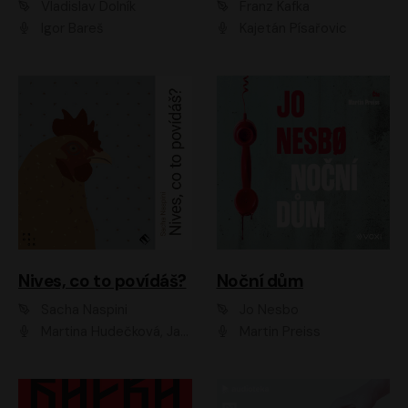
Vladislav Dolník
Franz Kafka
Igor Bareš
Kajetán Písařovic
Nives, co to povídáš?
Noční dům
Sacha Naspini
Jo Nesbo
Martina Hudečková, Jaromír Meduna, Zuzana Slavíková
Martin Preiss