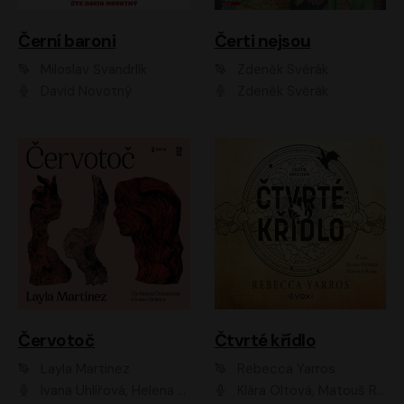
Černí baroni
Čerti nejsou
Miloslav Švandrlík
Zdeněk Svěrák
David Novotný
Zdeněk Svěrák
Červotoč
Čtvrté křídlo
Layla Martinez
Rebecca Yarros
Ivana Uhlířová, Helena Čermáková
Klára Oltová, Matouš Ruml