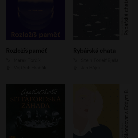
Rozložíš paměť
Rybářská chata
Marek Torčík
Stein Torleif Bjella
Vojtěch Hrabák
Jan Hájek