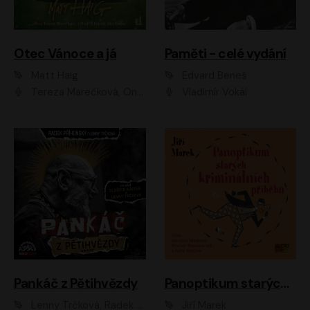
Otec Vánoce a já
Paměti - celé vydání
Matt Haig
Edvard Beneš
Tereza Marečková, Ondřej Endru Havlík
Vladimír Vokál
Pankáč z Pětihvězdy
Panoptikum starých kriminálních příběhů
Lenny Trčková, Radek Příhonský
Jiří Marek