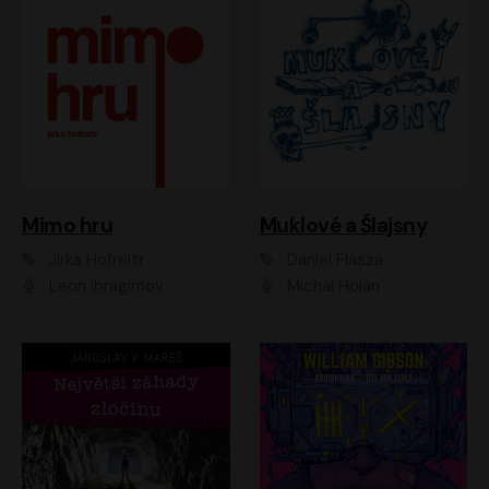
Muklové a Šlajsny
Mimo hru
Daniel Flasza
Jirka Hofreitr
Michal Holán
Leon Ibragimov