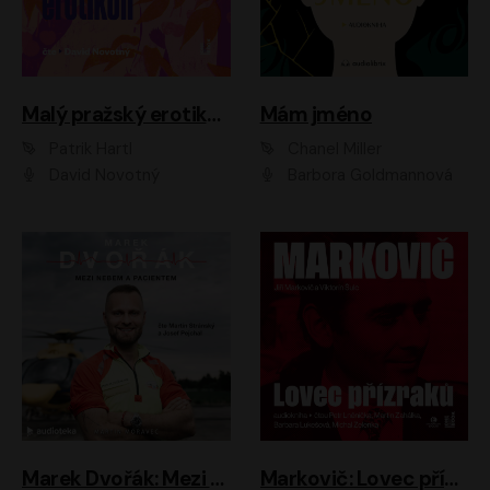
Malý pražský erotikon
Mám jméno
Patrik Hartl
Chanel Miller
David Novotný
Barbora Goldmannová
Marek Dvořák: Mezi nebem a pacientem
Markovič: Lovec přízraků