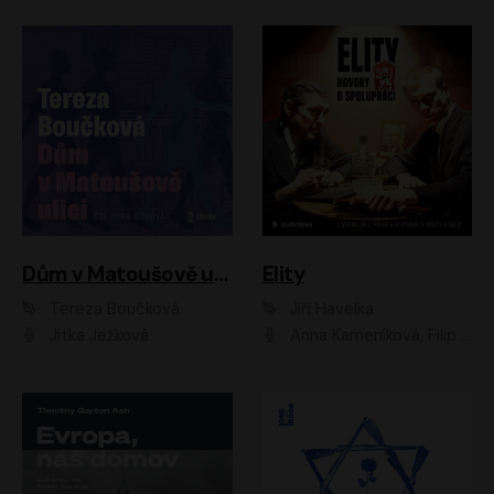
Dům v Matoušově ulici
Elity
Tereza Boučková
Jiří Havelka
Jitka Ježková
Anna Kameníková, Filip Březina, Jiří Lábus, Jiří Vyorálek, Klára Melíšková, Miloslav König, Miroslav Hanuš, Pavla Tomicová, Petr Lněnička, Richard Stanke, Taťjana Medveská, Václav Neužil, Vojtech Vondráček, Zdeněk Piškula