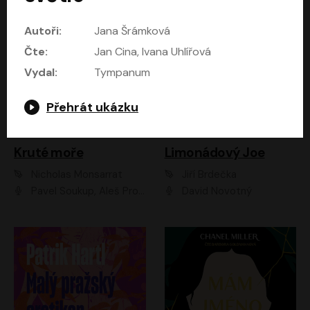
Autoři:
Jana Šrámková
Čte:
Jan Cina, Ivana Uhlířová
Vydal:
Tympanum
Přehrát ukázku
Kruté moře
Limonádový Joe
Nicholas Monsarrat
Jiří Brdečka
Pavel Soukup, Aleš Procházka, David Novotný, Marek Holý, Martin Preiss, Jakub Saic, Petr Neskusil, David Matásek, Vasil Fridrich, Pavel Rímský, Zuzana Slavíková, Zbyšek Horák, Martin Zahálka, Luboš Ondráček, Amélie Vránová, Andrea Elsnerová, Anna Theimerová, Antonín Navrátil, Apolena Velsová, Bohdan Tůma, Filip Jančík, Filip Švarc, Jan Škvor, Jiří Köhler, Kateřina Peřinová, Kristýna Nebeská, Kristýna Skružná, Ladislav Cigánek, Libor Terš, Lucie Timíková, Martin Hruška, Martin Stránský, Michal Holán, Michal Jagelka, Milada Vaňkátová, Oldřich Hajlich, Pavel Dytrt, Petr Burian, Petr Gelnar, Radek Hoppe, Radek Škvor, Radovan Vaculík, Richard Fiala, Robert Hájek, Robin Pařík, Roman Hajlich, Roman Říčař, Svatopluk Schuller, Terezie Taberyová, Valentina Vránová, Vojtěch hájek, Zuzana Kajnarová Říčařová
David Novotný