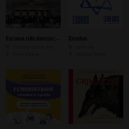
Evropa, náš domov: Od vylodění v Normandii po válku na Ukrajině
Exodus
Timothy Garton Ash
Leon Uris
Pavel Soukup
Vladislav Beneš