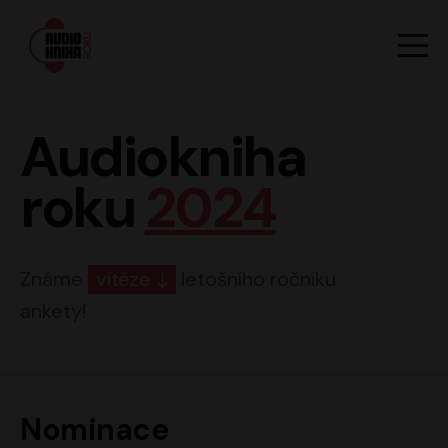
Hlavn
Men
Audiokniha roku
Audiokniha
roku
2024
Známe
vítěze
letošního ročníku
ankety!
Nominace