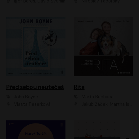
Igor Bareš, David Švehlík
Miroslav Táborský
Před sebou neutečeš
Rita
John Boyne
Marta Buchaca
Vlasta Peterková
Jakub Žáček, Martha Issová