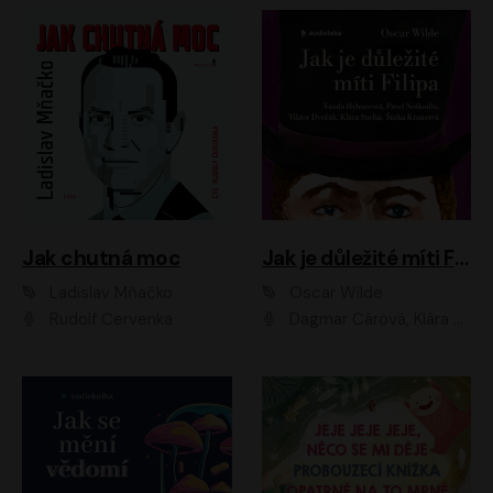
Jak chutná moc
Jak je důležité míti Filipa
Ladislav Mňačko
Oscar Wilde
Rudolf Červenka
Dagmar Čárová, Klára Suchá, Martin Hruška, Otakar Brousek ml., Pavel Neškudla, Radek Hoppe, Šárka Krausová, Vanda Hybnerová, Viktor Dvořák