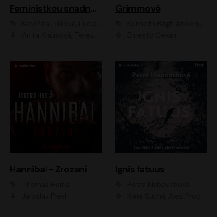
Feministkou snadno a rychle
Grimmové
Kateřina Lišková, Lucie Jarkovská
Kenneth Bøgh Andersen, Benni Bødker
Anita Krausová, Tereza Dočkalová
Ernesto Čekan
Hannibal - Zrození
Ignis fatuus
Thomas Harris
Petra Klabouchová
Jaroslav Plesl
Klára Suchá, Aleš Procházka