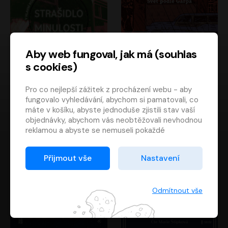
Aby web fungoval, jak má (souhlas
s cookies)
Strašidlo minulosti
Svět podle Garpa
Pro co nejlepší zážitek z procházení webu - aby
Jaroslav Velinský
John Irving
fungovalo vyhledávání, abychom si pamatovali, co
Libor Hruška
David Novotný
máte v košíku, abyste jednoduše zjistili stav vaší
objednávky, abychom vás neobtěžovali nevhodnou
reklamou a abyste se nemuseli pokaždé
přihlašovat.
Proto od vás potřebujeme souhlas se
Přijmout vše
Nastavení
zpracováním souborů cookies
, tj. malých souborů,
které se dočasně ukládají ve vašem prohlížeči.
Děkujeme, že nám ho dáte a pomůžete nám tak
Odmítnout vše
web zlepšovat.