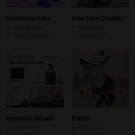
Ani minuta ticha
Arila: Stíny Citadely
Ema Labudová
Radek Starý
Anna Kameníková
Jitka Ježková
Betonová zahrada
Bídníci
Ian McEwan
Victor Hugo
Vasil Fridrich
Jan Vlasák