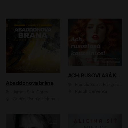
ACH, RUSOVLASÁ KOUZELNICE!
Abaddonova brána
Francis Scott Fitzgerald
Rudolf Červenka
James S. A. Corey
Ondřej Rychlý, Helena Dvořáková, Tereza Císařová, Jan Teplý, Jiří Vyorálek, Matěj Převrátil