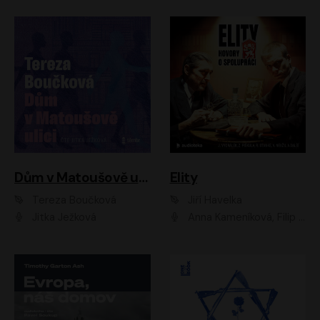
Dům v Matoušově ulici
Elity
Tereza Boučková
Jiří Havelka
Jitka Ježková
Anna Kameníková, Filip Březina, Jiří Lábus, Jiří Vyorálek, Klára Melíšková, Miloslav König, Miroslav Hanuš, Pavla Tomicová, Petr Lněnička, Richard Stanke, Taťjana Medveská, Václav Neužil, Vojtech Vondráček, Zdeněk Piškula