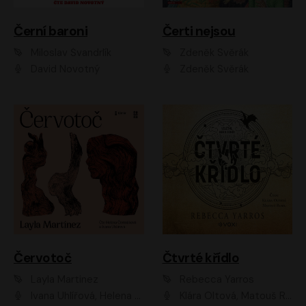
Černí baroni
Čerti nejsou
Miloslav Švandrlík
Zdeněk Svěrák
David Novotný
Zdeněk Svěrák
Červotoč
Čtvrté křídlo
Layla Martinez
Rebecca Yarros
Ivana Uhlířová, Helena Čermáková
Klára Oltová, Matouš Ruml