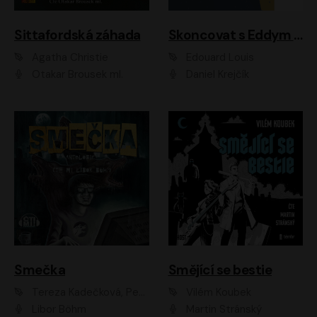
Sittafordská záhada
Skoncovat s Eddym B.
Agatha Christie
Édouard Louis
Otakar Brousek ml.
Daniel Krejčík
Smečka
Smějící se bestie
Tereza Kadečková, Petr Boček, Nelly Černohorská, Ondřej Kocáb, Ludmila Svozilová, Miroslav Pech, Karin Novotná, Jiří Sivok, Martin Štefko, Kateřina Malec Houfková, Tomáš Marton, Madla Pospíšilová Karasová, Michal Březina, Veronika Fiedlerová, Lukáš Vavrečka, Přemysl Krejčík, Mort Castle
Vilém Koubek
Libor Böhm
Martin Stránský