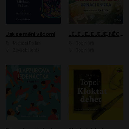
Jak se mění vědomí
JEJE JEJE JEJE, NĚCO SE MI DĚJE + PROBOUZECÍ KNÍŽKA + OPATRNĚ NA TO MRNĚ + USÍNACÍ KNÍŽKA
Michael Pollan
Robin Král
Zbyšek Horák
Robin Král