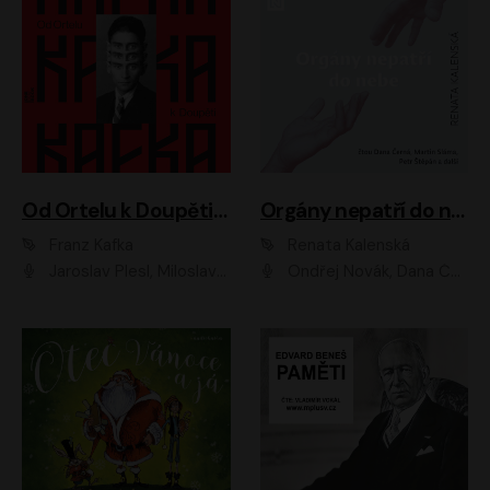
Od Ortelu k Doupěti – tucet Kafkových povídek
Orgány nepatří do nebe
Franz Kafka
Renata Kalenská
Jaroslav Plesl, Miloslav Mejzlík, David Novotný, Lukáš Hlavica, Jaromír Meduna, Václav Neužil, Otakar Brousek ml., Jan Holík, Václav Marhold
Ondřej Novák, Dana Černá, Martin Sláma, Petr Štěpán, Libor Hruška, Filip Jančík, Jakub Urbánek, Barbora Goldmannová, Karolína Zbořilová, Petra Šimberová, Richard Wágner, Klára Sochorová, Šárka Šildová, Zbyšek Horák, Anita Krausová