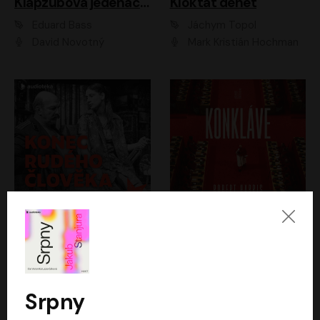
Klapzubova jedenáctka
Kloktat dehet
Eduard Bass
Jáchym Topol
David Novotný
Mark Kristián Hochman
Konec rudého člověka
Konkláve
Světlana Alexijevičová, Daniel Majling
Robert Harris
Jan Sklenář, Jan Staněk, Jan Vondráček, Johanna Tesařová, Klára Sedláčková Ottová, Magdalena Zimová, Marie Poulová, Martin Matejka, Miroslav Zavičár, Pavel Neškudla, Samuel Toman, Šimon Kučera, Štěpánka Fingerhutová, Tomáš Turek
Jan Kolařík
Srpny