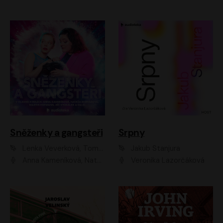
Sněženky a gangsteři
Srpny
Lenka Veverková, Tomáš Dianiška
Jakub Stanjura
Anna Kameníková, Nataša Bednářová, Tereza Hof, Taťjana Medvecká, Zuzana Slavíková, Šimon Krupa, Robert Mikluš, Jiří Vyorálek, Kryštof Hádek, Martin Hofmann, Martin Hruška
Veronika Lazorčáková