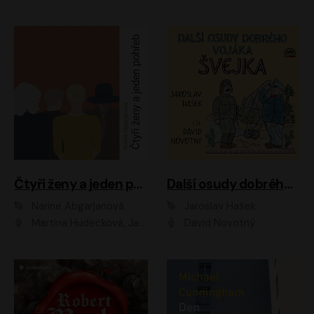
Čtyři ženy a jeden pohřeb
Další osudy dobrého vojáka Švejka
Narine Abgarjanová
Jaroslav Hašek
Martina Hudečková, Jaromír Meduna
David Novotný