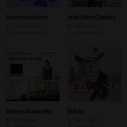
Ani minuta ticha
Arila: Stíny Citadely
Ema Labudová
Radek Starý
Anna Kameníková
Jitka Ježková
Betonová zahrada
Bídníci
Ian McEwan
Victor Hugo
Vasil Fridrich
Jan Vlasák