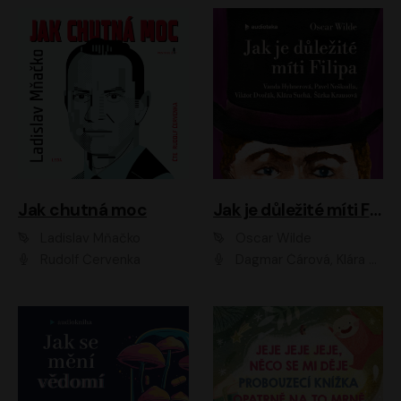
Jak chutná moc
Jak je důležité míti Filipa
Ladislav Mňačko
Oscar Wilde
Rudolf Červenka
Dagmar Čárová, Klára Suchá, Martin Hruška, Otakar Brousek ml., Pavel Neškudla, Radek Hoppe, Šárka Krausová, Vanda Hybnerová, Viktor Dvořák