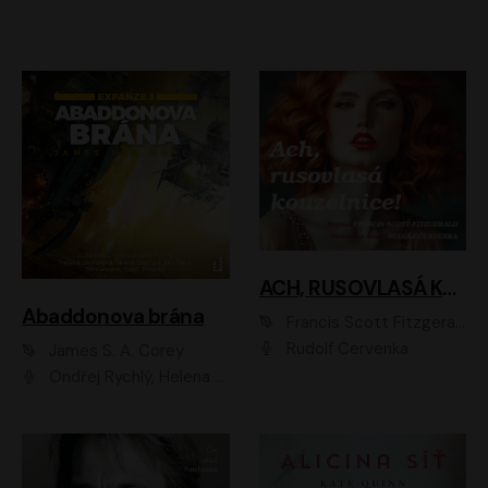
ACH, RUSOVLASÁ KOUZELNICE!
Abaddonova brána
Francis Scott Fitzgerald
Rudolf Červenka
James S. A. Corey
Ondřej Rychlý, Helena Dvořáková, Tereza Císařová, Jan Teplý, Jiří Vyorálek, Matěj Převrátil