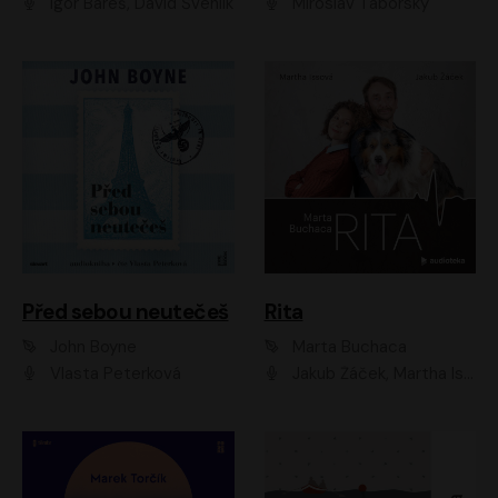
Igor Bareš, David Švehlík
Miroslav Táborský
Před sebou neutečeš
Rita
John Boyne
Marta Buchaca
Vlasta Peterková
Jakub Žáček, Martha Issová