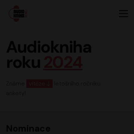
Hlavn
Men
Audiokniha roku
Audiokniha
roku
2024
Známe
vítěze
letošního ročníku
ankety!
Nominace