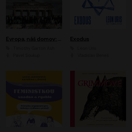
Evropa, náš domov: Od vylodění v Normandii po válku na Ukrajině
Exodus
Timothy Garton Ash
Leon Uris
Pavel Soukup
Vladislav Beneš