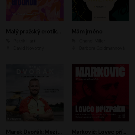
Malý pražský erotikon
Mám jméno
Patrik Hartl
Chanel Miller
David Novotný
Barbora Goldmannová
Marek Dvořák: Mezi nebem a pacientem
Markovič: Lovec přízraků