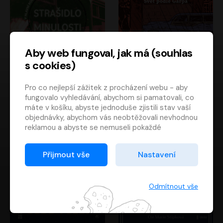
Aby web fungoval, jak má (souhlas
s cookies)
Strašidlo minulosti
Svět podle Garpa
Pro co nejlepší zážitek z procházení webu - aby
Jaroslav Velinský
John Irving
fungovalo vyhledávání, abychom si pamatovali, co
Libor Hruška
David Novotný
máte v košíku, abyste jednoduše zjistili stav vaší
objednávky, abychom vás neobtěžovali nevhodnou
reklamou a abyste se nemuseli pokaždé
přihlašovat.
Proto od vás potřebujeme souhlas se
Přijmout vše
Nastavení
zpracováním souborů cookies
, tj. malých souborů,
které se dočasně ukládají ve vašem prohlížeči.
Děkujeme, že nám ho dáte a pomůžete nám tak
Odmítnout vše
web zlepšovat.