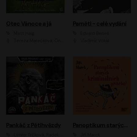
Otec Vánoce a já
Paměti - celé vydání
Matt Haig
Edvard Beneš
Tereza Marečková, Ondřej Endru Havlík
Vladimír Vokál
Pankáč z Pětihvězdy
Panoptikum starých kriminálních příběhů
Lenny Trčková, Radek Příhonský
Jiří Marek