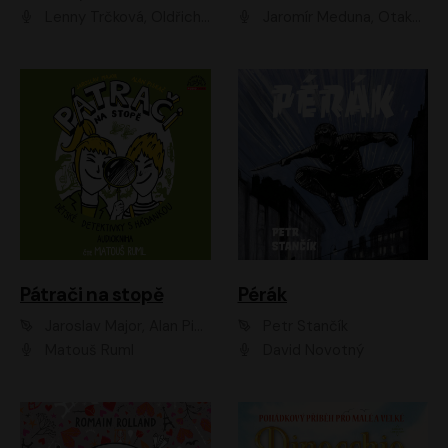
Lenny Trčková, Oldřich Kaiser
Jaromír Meduna, Otakar Brousek ml., Saša Rašilov
Pátrači na stopě
Pérák
Jaroslav Major, Alan Piskač
Petr Stančík
Matouš Ruml
David Novotný