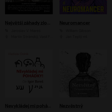
Největší záhady zločinu
Neuromancer
Jaroslav V. Mareš
William Gibson
Martin Stránský, Vasil Fridrich, Filip Jančík, Martin Preiss, Marek Holý, Lukáš Hlavica, Libor Hruška, Jan Maxián, Ladislav Cigánek, Jiří Ployhar, Filip Švarc, Vilém Udatný, Jan Vondráček, Jitka Ježková, Zuzana Slavíková, Michaela Klenková, Lucie Juřičková, Miriam Chytilová, Martina Hudečková
Jan Teplý ml.
Nevykládej mi pohádky
Nezvěstný