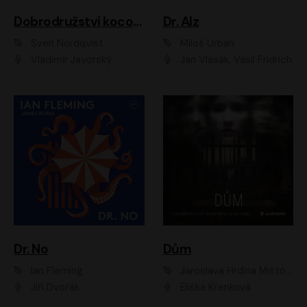
Dobrodružství kocoura Fiškuse a dědy Pettsona 1
Dr. Alz
Sven Nordqvist
Miloš Urban
Vladimír Javorský
Jan Vlasák, Vasil Fridrich
Dr. No
Dům
Ian Fleming
Jaroslava Hrdina Mištová
Jiří Dvořák
Eliška Křenková