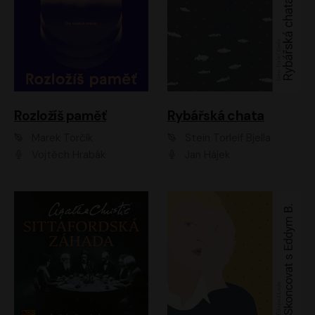
Rozložíš paměť
Rybářská chata
Marek Torčík
Stein Torleif Bjella
Vojtěch Hrabák
Jan Hájek