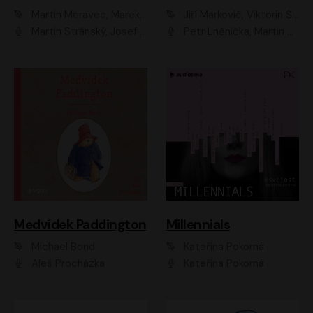
Martin Moravec, Marek Dvořák
Jiří Markovič, Viktorín Šulc
Martin Stránský, Josef Pejchal, Petra Bučková
Petr Lněnička, Martin Zahálka, Barbara Lukešová, Michal Zelenka
Medvídek Paddington
Millennials
Michael Bond
Kateřina Pokorná
Aleš Procházka
Kateřina Pokorná