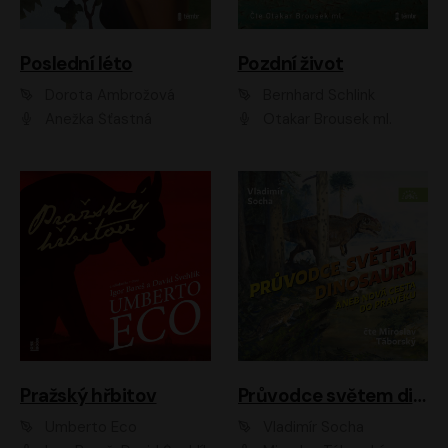
Poslední léto
Pozdní život
Dorota Ambrožová
Bernhard Schlink
Anežka Šťastná
Otakar Brousek ml.
Pražský hřbitov
Průvodce světem dinosaurů aneb Nová cesta do pravěku
Umberto Eco
Vladimír Socha