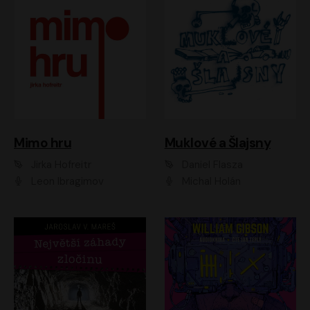
Muklové a Šlajsny
Mimo hru
Daniel Flasza
Jirka Hofreitr
Michal Holán
Leon Ibragimov