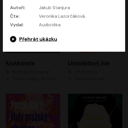
Autoři:
Jakub Stanjura
Čte:
Veronika Lazorčáková
Vydal:
Audiotéka
Přehrát ukázku
Kruté moře
Limonádový Joe
Nicholas Monsarrat
Jiří Brdečka
Pavel Soukup, Aleš Procházka, David Novotný, Marek Holý, Martin Preiss, Jakub Saic, Petr Neskusil, David Matásek, Vasil Fridrich, Pavel Rímský, Zuzana Slavíková, Zbyšek Horák, Martin Zahálka, Luboš Ondráček, Amélie Vránová, Andrea Elsnerová, Anna Theimerová, Antonín Navrátil, Apolena Velsová, Bohdan Tůma, Filip Jančík, Filip Švarc, Jan Škvor, Jiří Köhler, Kateřina Peřinová, Kristýna Nebeská, Kristýna Skružná, Ladislav Cigánek, Libor Terš, Lucie Timíková, Martin Hruška, Martin Stránský, Michal Holán, Michal Jagelka, Milada Vaňkátová, Oldřich Hajlich, Pavel Dytrt, Petr Burian, Petr Gelnar, Radek Hoppe, Radek Škvor, Radovan Vaculík, Richard Fiala, Robert Hájek, Robin Pařík, Roman Hajlich, Roman Říčař, Svatopluk Schuller, Terezie Taberyová, Valentina Vránová, Vojtěch hájek, Zuzana Kajnarová Říčařová
David Novotný