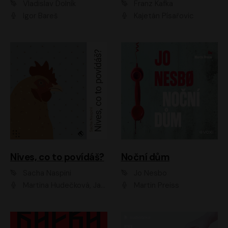
Vladislav Dolník
Franz Kafka
Igor Bareš
Kajetán Písařovic
Nives, co to povídáš?
Noční dům
Sacha Naspini
Jo Nesbo
Martina Hudečková, Jaromír Meduna, Zuzana Slavíková
Martin Preiss