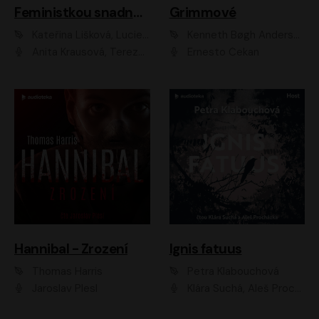
Feministkou snadno a rychle
Grimmové
Kateřina Lišková, Lucie Jarkovská
Kenneth Bøgh Andersen, Benni Bødker
Anita Krausová, Tereza Dočkalová
Ernesto Čekan
Hannibal - Zrození
Ignis fatuus
Thomas Harris
Petra Klabouchová
Jaroslav Plesl
Klára Suchá, Aleš Procházka