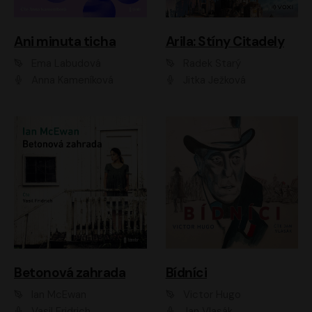
Ani minuta ticha
Arila: Stíny Citadely
Ema Labudová
Radek Starý
Anna Kameníková
Jitka Ježková
Betonová zahrada
Bídníci
Ian McEwan
Victor Hugo
Vasil Fridrich
Jan Vlasák