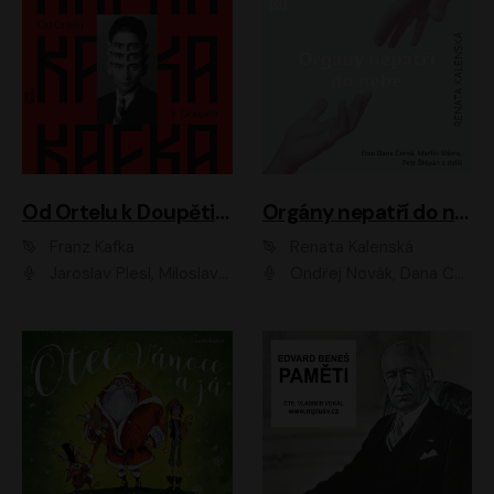
Od Ortelu k Doupěti – tucet Kafkových povídek
Orgány nepatří do nebe
Franz Kafka
Renata Kalenská
Jaroslav Plesl, Miloslav Mejzlík, David Novotný, Lukáš Hlavica, Jaromír Meduna, Václav Neužil, Otakar Brousek ml., Jan Holík, Václav Marhold
Ondřej Novák, Dana Černá, Martin Sláma, Petr Štěpán, Libor Hruška, Filip Jančík, Jakub Urbánek, Barbora Goldmannová, Karolína Zbořilová, Petra Šimberová, Richard Wágner, Klára Sochorová, Šárka Šildová, Zbyšek Horák, Anita Krausová