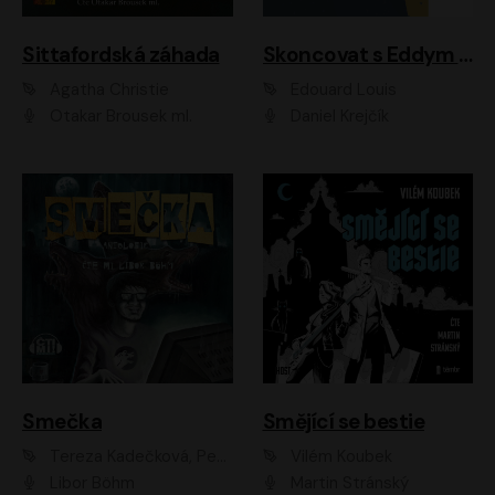
Sittafordská záhada
Skoncovat s Eddym B.
Agatha Christie
Édouard Louis
Otakar Brousek ml.
Daniel Krejčík
Smečka
Smějící se bestie
Tereza Kadečková, Petr Boček, Nelly Černohorská, Ondřej Kocáb, Ludmila Svozilová, Miroslav Pech, Karin Novotná, Jiří Sivok, Martin Štefko, Kateřina Malec Houfková, Tomáš Marton, Madla Pospíšilová Karasová, Michal Březina, Veronika Fiedlerová, Lukáš Vavrečka, Přemysl Krejčík, Mort Castle
Vilém Koubek
Libor Böhm
Martin Stránský