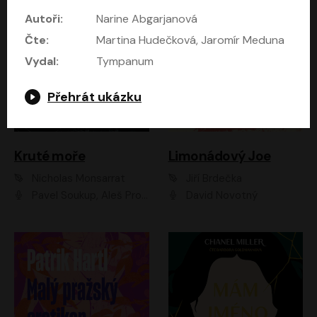
Autoři:
Narine Abgarjanová
Čte:
Martina Hudečková, Jaromír Meduna
Vydal:
Tympanum
Přehrát ukázku
Kruté moře
Limonádový Joe
Nicholas Monsarrat
Jiří Brdečka
Pavel Soukup, Aleš Procházka, David Novotný, Marek Holý, Martin Preiss, Jakub Saic, Petr Neskusil, David Matásek, Vasil Fridrich, Pavel Rímský, Zuzana Slavíková, Zbyšek Horák, Martin Zahálka, Luboš Ondráček, Amélie Vránová, Andrea Elsnerová, Anna Theimerová, Antonín Navrátil, Apolena Velsová, Bohdan Tůma, Filip Jančík, Filip Švarc, Jan Škvor, Jiří Köhler, Kateřina Peřinová, Kristýna Nebeská, Kristýna Skružná, Ladislav Cigánek, Libor Terš, Lucie Timíková, Martin Hruška, Martin Stránský, Michal Holán, Michal Jagelka, Milada Vaňkátová, Oldřich Hajlich, Pavel Dytrt, Petr Burian, Petr Gelnar, Radek Hoppe, Radek Škvor, Radovan Vaculík, Richard Fiala, Robert Hájek, Robin Pařík, Roman Hajlich, Roman Říčař, Svatopluk Schuller, Terezie Taberyová, Valentina Vránová, Vojtěch hájek, Zuzana Kajnarová Říčařová
David Novotný