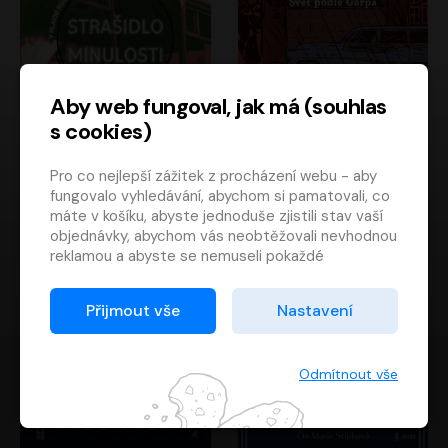
Aby web fungoval, jak má (souhlas
s cookies)
Strašidlo minulosti
Svět podle Garpa
Pro co nejlepší zážitek z procházení webu - aby
Jaroslav Velinský
John Irving
fungovalo vyhledávání, abychom si pamatovali, co
Libor Hruška
David Novotný
máte v košíku, abyste jednoduše zjistili stav vaší
objednávky, abychom vás neobtěžovali nevhodnou
reklamou a abyste se nemuseli pokaždé
přihlašovat.
Proto od vás potřebujeme souhlas se
Přijmout vše
Nastavení
zpracováním souborů cookies
, tj. malých souborů,
které se dočasně ukládají ve vašem prohlížeči.
Děkujeme, že nám ho dáte a pomůžete nám tak
Odmítnout vše
web zlepšovat.