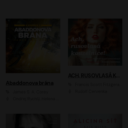
ACH, RUSOVLASÁ KOUZELNICE!
Abaddonova brána
Francis Scott Fitzgerald
Rudolf Červenka
James S. A. Corey
Ondřej Rychlý, Helena Dvořáková, Tereza Císařová, Jan Teplý, Jiří Vyorálek, Matěj Převrátil