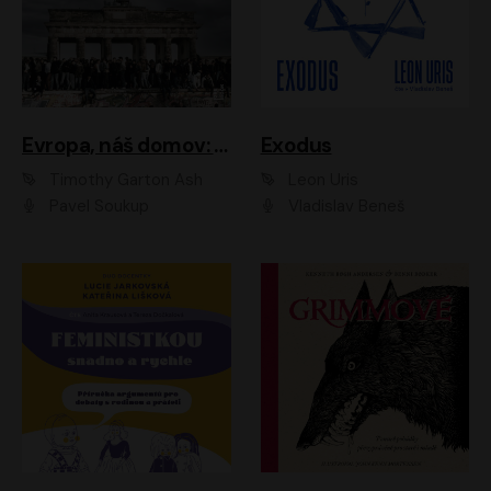
Evropa, náš domov: Od vylodění v Normandii po válku na Ukrajině
Exodus
Timothy Garton Ash
Leon Uris
Pavel Soukup
Vladislav Beneš