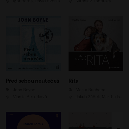
Igor Bareš, David Švehlík
Miroslav Táborský
Před sebou neutečeš
Rita
John Boyne
Marta Buchaca
Vlasta Peterková
Jakub Žáček, Martha Issová