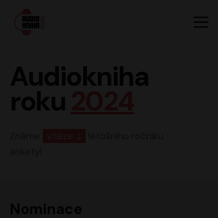
Hlavn
Men
Audiokniha roku
Audiokniha
roku
2024
Známe
vítěze
letošního ročníku
ankety!
Nominace