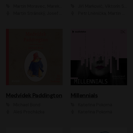
Martin Moravec, Marek Dvořák
Jiří Markovič, Viktorín Šulc
Martin Stránský, Josef Pejchal, Petra Bučková
Petr Lněnička, Martin Zahálka, Barbara Lukešová, Michal Zelenka
Medvídek Paddington
Millennials
Michael Bond
Kateřina Pokorná
Aleš Procházka
Kateřina Pokorná