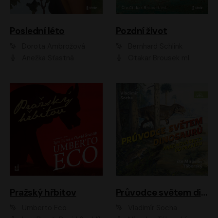
Poslední léto
Pozdní život
Dorota Ambrožová
Bernhard Schlink
Anežka Šťastná
Otakar Brousek ml.
Pražský hřbitov
Průvodce světem dinosaurů aneb Nová cesta do pravěku
Umberto Eco
Vladimír Socha