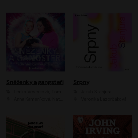
Sněženky a gangsteři
Srpny
Lenka Veverková, Tomáš Dianiška
Jakub Stanjura
Anna Kameníková, Nataša Bednářová, Tereza Hof, Taťjana Medvecká, Zuzana Slavíková, Šimon Krupa, Robert Mikluš, Jiří Vyorálek, Kryštof Hádek, Martin Hofmann, Martin Hruška
Veronika Lazorčáková