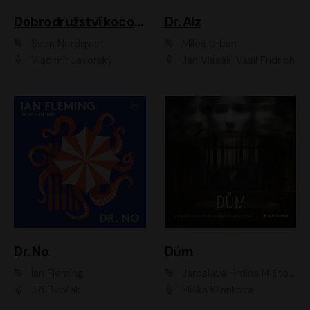
Dobrodružství kocoura Fiškuse a dědy Pettsona 1
Dr. Alz
Sven Nordqvist
Miloš Urban
Vladimír Javorský
Jan Vlasák, Vasil Fridrich
Dr. No
Dům
Ian Fleming
Jaroslava Hrdina Mištová
Jiří Dvořák
Eliška Křenková