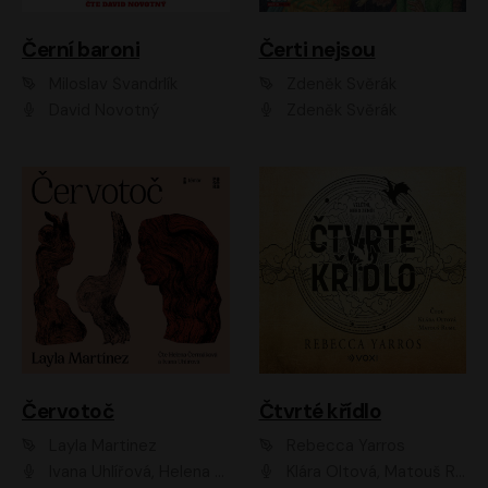
Černí baroni
Čerti nejsou
Miloslav Švandrlík
Zdeněk Svěrák
David Novotný
Zdeněk Svěrák
Červotoč
Čtvrté křídlo
Layla Martinez
Rebecca Yarros
Ivana Uhlířová, Helena Čermáková
Klára Oltová, Matouš Ruml