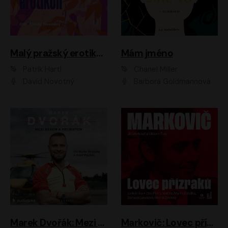
Malý pražský erotikon
Mám jméno
Patrik Hartl
Chanel Miller
David Novotný
Barbora Goldmannová
Marek Dvořák: Mezi nebem a pacientem
Markovič: Lovec přízraků