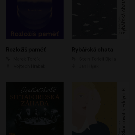
Rozložíš paměť
Rybářská chata
Marek Torčík
Stein Torleif Bjella
Vojtěch Hrabák
Jan Hájek