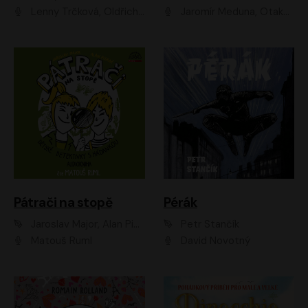
Lenny Trčková, Oldřich Kaiser
Jaromír Meduna, Otakar Brousek ml., Saša Rašilov
Pátrači na stopě
Pérák
Jaroslav Major, Alan Piskač
Petr Stančík
Matouš Ruml
David Novotný