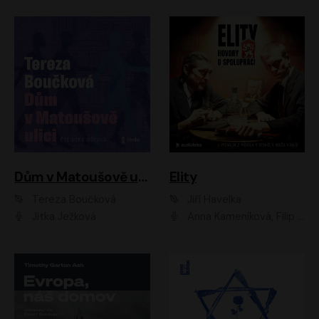
Dům v Matoušově ulici
Elity
Tereza Boučková
Jiří Havelka
Jitka Ježková
Anna Kameníková, Filip Březina, Jiří Lábus, Jiří Vyorálek, Klára Melíšková, Miloslav König, Miroslav Hanuš, Pavla Tomicová, Petr Lněnička, Richard Stanke, Taťjana Medveská, Václav Neužil, Vojtech Vondráček, Zdeněk Piškula