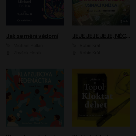
Jak se mění vědomí
JEJE JEJE JEJE, NĚCO SE MI DĚJE + PROBOUZECÍ KNÍŽKA + OPATRNĚ NA TO MRNĚ + USÍNACÍ KNÍŽKA
Michael Pollan
Robin Král
Zbyšek Horák
Robin Král