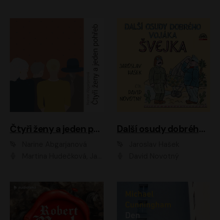
Čtyři ženy a jeden pohřeb
Další osudy dobrého vojáka Švejka
Narine Abgarjanová
Jaroslav Hašek
Martina Hudečková, Jaromír Meduna
David Novotný