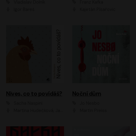
Vladislav Dolník
Franz Kafka
Igor Bareš
Kajetán Písařovic
Nives, co to povídáš?
Noční dům
Sacha Naspini
Jo Nesbo
Martina Hudečková, Jaromír Meduna, Zuzana Slavíková
Martin Preiss