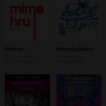
Muklové a Šlajsny
Mimo hru
Daniel Flasza
Jirka Hofreitr
Michal Holán
Leon Ibragimov