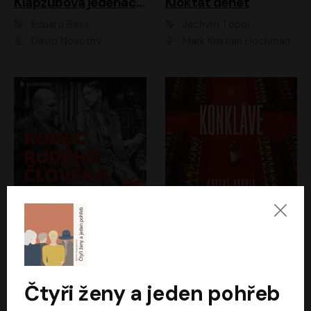
Klapzubova jedenáctka
Kloktat dehet
Eduard Bass
Jáchym Topol
David Novotný
Mark Kristián Hochman
Konec rudého člověka
Konkláve
Světlana Alexijevičová, Daniel Majling
Robert Harris
Jan Sklenář, Jan Staněk, Jan Vondráček, Johanna Tesařová, Klára Sedláčková Ottová, Magdalena Zimová, Marie Poulová, Martin Matejka, Miroslav Zavičár, Pavel Neškudla, Samuel Toman, Šimon Kučera, Štěpánka Fingerhutová, Tomáš Turek
Jan Kolařík
Čtyři ženy a jeden pohřeb