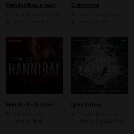
Feministkou snadno a rychle
Grimmové
Kateřina Lišková, Lucie Jarkovská
Kenneth Bøgh Andersen, Benni Bødker
Anita Krausová, Tereza Dočkalová
Ernesto Čekan
Hannibal - Zrození
Ignis fatuus
Thomas Harris
Petra Klabouchová
Jaroslav Plesl
Klára Suchá, Aleš Procházka