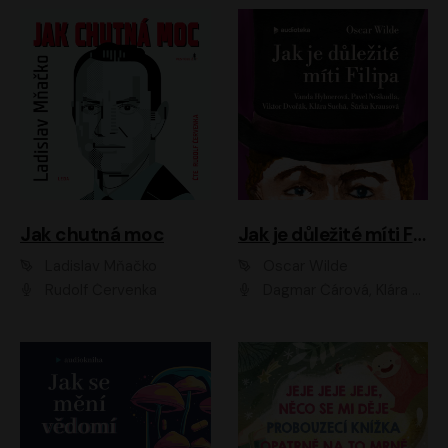
Jak chutná moc
Jak je důležité míti Filipa
Ladislav Mňačko
Oscar Wilde
Rudolf Červenka
Dagmar Čárová, Klára Suchá, Martin Hruška, Otakar Brousek ml., Pavel Neškudla, Radek Hoppe, Šárka Krausová, Vanda Hybnerová, Viktor Dvořák