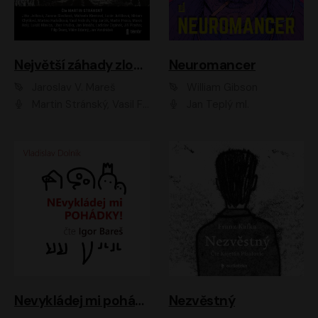
Největší záhady zločinu
Neuromancer
Jaroslav V. Mareš
William Gibson
Martin Stránský, Vasil Fridrich, Filip Jančík, Martin Preiss, Marek Holý, Lukáš Hlavica, Libor Hruška, Jan Maxián, Ladislav Cigánek, Jiří Ployhar, Filip Švarc, Vilém Udatný, Jan Vondráček, Jitka Ježková, Zuzana Slavíková, Michaela Klenková, Lucie Juřičková, Miriam Chytilová, Martina Hudečková
Jan Teplý ml.
Nevykládej mi pohádky
Nezvěstný