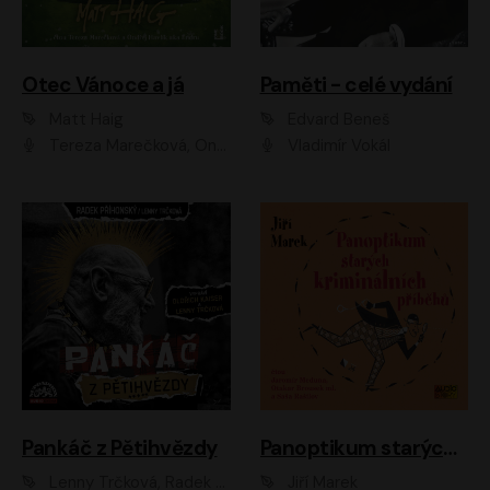
Otec Vánoce a já
Paměti - celé vydání
Matt Haig
Edvard Beneš
Tereza Marečková, Ondřej Endru Havlík
Vladimír Vokál
Pankáč z Pětihvězdy
Panoptikum starých kriminálních příběhů
Lenny Trčková, Radek Příhonský
Jiří Marek